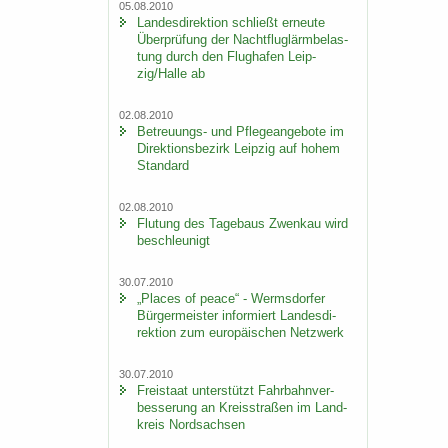
05.08.2010
Lan­des­di­rek­ti­on schließt er­neu­te
Über­prü­fung der Nacht­flug­lärm­be­las­
tung durch den Flug­ha­fen Leip­
zig/Halle ab
02.08.2010
Betreuungs-​ und Pfle­ge­an­ge­bo­te im
Di­rek­ti­ons­be­zirk Leip­zig auf hohem
Stan­dard
02.08.2010
Flu­tung des Ta­ge­baus Zwenkau wird
be­schleu­nigt
30.07.2010
„Places of peace“ - Werms­dor­fer
Bür­ger­meis­ter in­for­miert Lan­des­di­
rek­ti­on zum eu­ro­päi­schen Netz­werk
30.07.2010
Frei­staat un­ter­stützt Fahr­bahn­ver­
bes­se­rung an Kreis­stra­ßen im Land­
kreis Nord­sach­sen