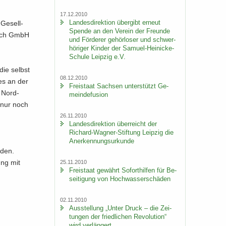
17.12.2010
Lan­des­di­rek­ti­on über­gibt er­neut
Ge­sell­
Spen­de an den Ver­ein der Freun­de
tzsch GmbH
und För­de­rer ge­hör­lo­ser und schwer­
hö­ri­ger Kin­der der Samuel-​Heinicke-
Schule Leip­zig e.V.
die selbst
08.12.2010
ses an der
Frei­staat Sach­sen un­ter­stützt Ge­
s Nord­
mein­de­fu­si­on
H nur noch
26.11.2010
Lan­des­di­rek­ti­on über­reicht der
Richard-​Wagner-Stiftung Leip­zig die
An­er­ken­nungs­ur­kun­de
­den.
gung mit
25.11.2010
Frei­staat ge­währt So­fort­hil­fen für Be­
sei­ti­gung von Hoch­was­ser­schä­den
02.11.2010
Aus­stel­lung „Unter Druck – die Zei­
tun­gen der fried­li­chen Re­vo­lu­ti­on“
wird ver­län­gert