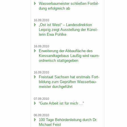
Was­ser­bau­meis­ter schlie­ßen Fort­bil­
dung er­folg­reich ab
16.09.2010
„Ost ist West“ – Lan­des­di­rek­ti­on
Leip­zig zeigt Aus­stel­lung der Künst­
le­rin Ewa Pohl­ke
16.09.2010
Er­wei­te­rung der Ab­bau­flä­che des
Kies­sand­ta­ge­baus Lau­ßig wird raum­
ord­ne­risch statt­ge­ge­ben
16.09.2010
Frei­staat Sach­sen hat erst­mals Fort­
bil­dung zum Ge­prüf­ten Was­ser­bau­
meis­ter durch­ge­führt
07.09.2010
“Gute Ar­beit ist für mich …“
06.09.2010
100 Tage Be­hör­den­lei­tung durch Dr.
Mi­cha­el Feist