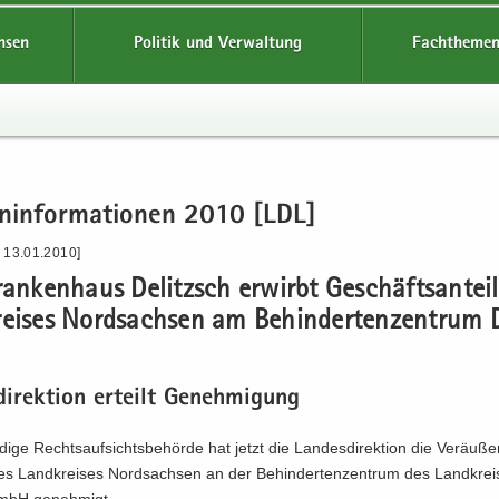
hsen
Politik und Verwaltung
Fachthemen
en­in­for­ma­tio­nen 2010 [LDL]
- 13.01.2010]
ran­ken­haus De­litzsch er­wirbt Ge­schäfts­an­tei­
ei­ses Nord­sach­sen am Be­hin­der­ten­zen­trum 
di­rek­ti­on er­teilt Ge­neh­mi­gung
­di­ge Rechts­auf­sichts­be­hör­de hat jetzt die Lan­des­di­rek­ti­on die Ver­äu­ß
des Land­krei­ses Nord­sach­sen an der Be­hin­der­ten­zen­trum des Land­krei
mbH ge­neh­migt.