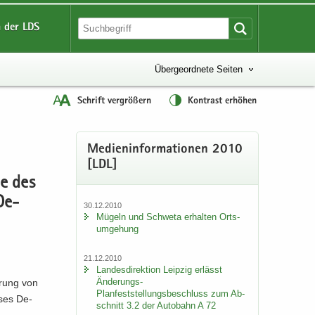
 der LDS
Übergeordnete Seiten
Schrift vergrößern
Kontrast erhöhen
Me­di­en­in­for­ma­tio­nen 2010
[LDL]
le des
De­
30.12.2010
Mü­geln und Schwe­ta er­hal­ten Orts­
um­ge­hung
21.12.2010
Lan­des­di­rek­ti­on Leip­zig er­lässt
Änderungs-​
e­rung von
Planfeststellungsbeschluss zum Ab­
­ses De­
schnitt 3.2 der Au­to­bahn A 72