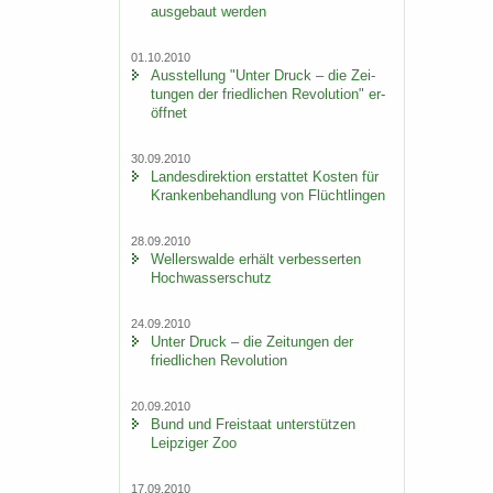
aus­ge­baut wer­den
01.10.2010
Aus­stel­lung "Unter Druck – die Zei­
tun­gen der fried­li­chen Re­vo­lu­ti­on" er­
öff­net
30.09.2010
Lan­des­di­rek­ti­on er­stat­tet Kos­ten für
Kran­ken­be­hand­lung von Flücht­lin­gen
28.09.2010
Wel­ler­s­wal­de er­hält ver­bes­ser­ten
Hoch­was­ser­schutz
24.09.2010
Unter Druck – die Zei­tun­gen der
fried­li­chen Re­vo­lu­ti­on
20.09.2010
Bund und Frei­staat un­ter­stüt­zen
Leip­zi­ger Zoo
17.09.2010