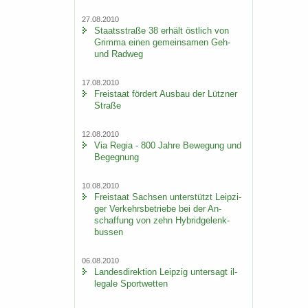
27.08.2010
Staats­stra­ße 38 er­hält öst­lich von
Grim­ma einen ge­mein­sa­men Geh-
und Rad­weg
17.08.2010
Frei­staat för­dert Aus­bau der Lütz­ner
Stra­ße
12.08.2010
Via Regia - 800 Jahre Be­we­gung und
Be­geg­nung
10.08.2010
Frei­staat Sach­sen un­ter­stützt Leip­zi­
ger Ver­kehrs­be­trie­be bei der An­
schaf­fung von zehn Hy­brid­ge­lenk­
bus­sen
06.08.2010
Lan­des­di­rek­ti­on Leip­zig un­ter­sagt il­
le­ga­le Sport­wet­ten