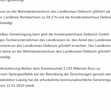
aren an der Be­hin­der­ten­zen­trum des Land­krei­ses De­litzsch gGbmH als 
der Land­kreis Nord­sach­sen zu 59,3 % und die Kreis­kran­ken­haus De­li
­tei­ligt.
teil­ten Ge­neh­mi­gung kann jetzt die Kreis­kran­ken­haus De­litzsch GmbH, 
s Toch­ter­un­ter­neh­men des Land­krei­ses ist, den An­teil des Land­krei­
­ten­zen­trum des Land­krei­ses De­litzsch gGmbH er­wer­ben. Der Land­krei
st damit an der Be­hin­der­ten­zen­trum des Land­krei­ses De­litzsch gGmb
­tei­ligt.
er­äu­ße­rung flie­ßen dem Kreis­haus­halt 3,133 Mil­lio­nen Euro zu.
en Syn­er­gie­ef­fek­te bei der Be­trei­bung der Ein­rich­tun­gen ge­nutzt wer
di­rek­ti­on Leip­zig hat die er­for­der­li­che kom­mu­nal­recht­li­che Ge­neh­mi­
vom 11.01.2010 er­teilt.