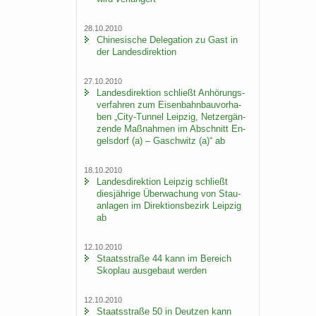
28.10.2010
Chi­ne­si­sche De­le­ga­ti­on zu Gast in
der Lan­des­di­rek­ti­on
27.10.2010
Lan­des­di­rek­ti­on schließt An­hö­rungs­
ver­fah­ren zum Ei­sen­bahn­bau­vor­ha­
ben „City-​Tunnel Leip­zig, Netz­er­gän­
zen­de Maß­nah­men im Ab­schnitt En­
gels­dorf (a) – Gaschwitz (a)“ ab
18.10.2010
Lan­des­di­rek­ti­on Leip­zig schließt
dies­jäh­ri­ge Über­wa­chung von Stau­
an­la­gen im Di­rek­ti­ons­be­zirk Leip­zig
ab
12.10.2010
Staats­stra­ße 44 kann im Be­reich
Sko­plau aus­ge­baut wer­den
12.10.2010
Staats­stra­ße 50 in Deut­zen kann