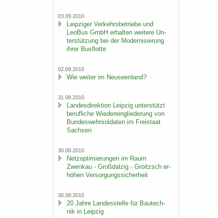
03.09.2010
Leip­zi­ger Ver­kehrs­be­trie­be und
LeoBus GmbH er­hal­ten wei­te­re Un­
ter­stüt­zung bei der Mo­der­ni­sie­rung
ihrer Bus­flot­te
02.09.2010
Wie wei­ter im Neu­seen­land?
31.08.2010
Lan­des­di­rek­ti­on Leip­zig un­ter­stützt
be­ruf­li­che Wie­der­ein­glie­de­rung von
Bun­des­wehr­sol­da­ten im Frei­staat
Sach­sen
30.08.2010
Netz­op­ti­mie­run­gen im Raum
Zwenkau - Groß­dal­zig - Groitzsch er­
hö­hen Ver­sor­gungs­si­cher­heit
30.08.2010
20 Jahre Lan­des­stel­le für Bau­tech­
nik in Leip­zig