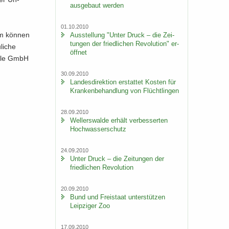
aus­ge­baut wer­den
01.10.2010
em kön­nen
Aus­stel­lung "Unter Druck – die Zei­
tun­gen der fried­li­chen Re­vo­lu­ti­on" er­
li­che
öff­net
alle GmbH
30.09.2010
Lan­des­di­rek­ti­on er­stat­tet Kos­ten für
Kran­ken­be­hand­lung von Flücht­lin­gen
28.09.2010
Wel­ler­s­wal­de er­hält ver­bes­ser­ten
Hoch­was­ser­schutz
24.09.2010
Unter Druck – die Zei­tun­gen der
fried­li­chen Re­vo­lu­ti­on
20.09.2010
Bund und Frei­staat un­ter­stüt­zen
Leip­zi­ger Zoo
17.09.2010