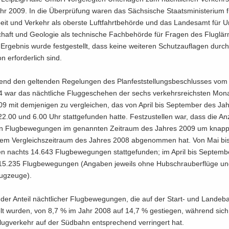
 2009. In die Über­prü­fung waren das Säch­si­sche Staats­mi­nis­te­ri­um f
beit und Ver­kehr als obers­te Luft­fahrt­be­hör­de und das Lan­des­amt für U
chaft und Geo­lo­gie als tech­ni­sche Fach­be­hör­de für Fra­gen des Flug­lä
Er­geb­nis wurde fest­ge­stellt, dass keine wei­te­ren Schutz­auf­la­gen durc
­on er­for­der­lich sind.
end den gel­ten­den Re­ge­lun­gen des Plan­fest­stel­lungs­be­schlus­ses vom
 war das nächt­li­che Flug­ge­sche­hen der sechs ver­kehrs­reichs­ten Mo­n
09 mit dem­je­ni­gen zu ver­glei­chen, das von April bis Sep­tem­ber des Ja
2.00 und 6.00 Uhr statt­ge­fun­den hatte. Fest­zu­stel­len war, dass die An
hen Flug­be­we­gun­gen im ge­nann­ten Zeit­raum des Jah­res 2009 um knap
em Ver­gleichs­zeit­raum des Jah­res 2008 ab­ge­nom­men hat. Von Mai bis
 nachts 14.643 Flug­be­we­gun­gen statt­ge­fun­den; im April bis Sep­tem­
5.235 Flug­be­we­gun­gen (An­ga­ben je­weils ohne Hub­schrau­ber­flü­ge und
flug­zeu­ge).
t der An­teil nächt­li­cher Flug­be­we­gun­gen, die auf der Start-​ und Lan­de
kelt wur­den, von 8,7 % im Jahr 2008 auf 14,7 % ge­stie­gen, wäh­rend sich 
ug­ver­kehr auf der Süd­bahn ent­spre­chend ver­rin­gert hat.