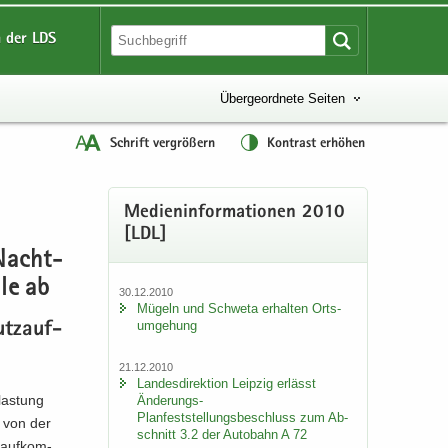
 der LDS
Übergeordnete Seiten
Schrift vergrößern
Kontrast erhöhen
Me­di­en­in­for­ma­tio­nen 2010
[LDL]
 Nacht­
lle ab
30.12.2010
Mü­geln und Schwe­ta er­hal­ten Orts­
um­ge­hung
utz­auf­
21.12.2010
Lan­des­di­rek­ti­on Leip­zig er­lässt
­las­tung
Änderungs-​
Planfeststellungsbeschluss zum Ab­
r von der
schnitt 3.2 der Au­to­bahn A 72
­auf­kom­