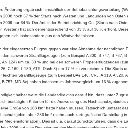
­re Än­de­rung ergab sich hin­sicht­lich der Be­triebs­rich­tungs­ver­tei­lung (W
n 2008 noch 67 % der Starts nach Wes­ten und Lan­dun­gen von Osten er­
n 2009 nur 64 %. Der An­teil der Be­triebs­rich­tung Ost (Starts nach Ost
n Wes­ten) hat sich dem­entspre­chend von 33 % auf 36 % er­höht. Diese
ga­ben sich ins­be­son­de­re aus den Wind­ver­hält­nis­sen.
ich der ein­ge­setz­ten Flug­zeug­ty­pen war eine Ab­nah­me der nächt­li­chen 
i den schwe­ren Strahl­flug­zeu­gen (zum Bei­spiel A 300, B 747, B 767, 
 AN 124) um ca. 30 % und bei den schwe­ren Pro­pel­ler­flug­zeu­gen (zum
26, C 160, L 180, ATR, Dash 8) um 17 % zu ver­zeich­nen. Die Starts u
r leich­ten Strahl­flug­zeu­ge (zum Bei­spiel BAe 146, CRJ, A 319, A 320, 
, B 757, MD-8x) haben in­des­sen im Jah­res­ver­gleich um 16 % zu­ge­no
än­dig­keit hal­ber weist die Lan­des­di­rek­ti­on dar­auf hin, dass unter Zu­gru
­lich be­stä­tig­ten Kri­te­ri­en für die Aus­wei­sung des Nacht­schutz­ge­bie­tes
eine Größe von 108 km² hätte haben müs­sen. Tat­säch­lich um­fasst das 
ht­schutz­ge­biet aber 256 km² (siehe auch kar­to­gra­fi­sche Dar­stel­lung in
r Me­di­en­in­for­ma­ti­on). Dies ist u.a. dar­auf zu­rück­zu­füh­ren, dass die La
m Jahr 2009 auf eine Re­du­zie­rung des Nacht­schutz­ge­bie­tes (als Folge 