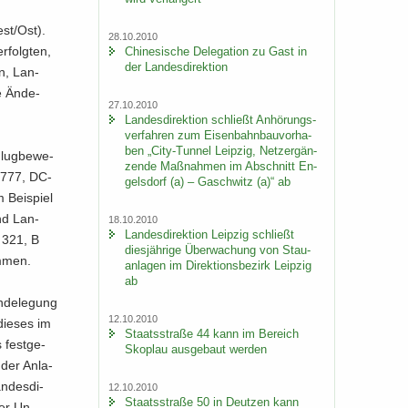
est/Ost).
28.10.2010
folg­ten,
Chi­ne­si­sche De­le­ga­ti­on zu Gast in
der Lan­des­di­rek­ti­on
en, Lan­
 Än­de­
27.10.2010
Lan­des­di­rek­ti­on schließt An­hö­rungs­
ver­fah­ren zum Ei­sen­bahn­bau­vor­ha­
ben „City-​Tunnel Leip­zig, Netz­er­gän­
Flug­be­we­
zen­de Maß­nah­men im Ab­schnitt En­
B 777, DC-
gels­dorf (a) – Gaschwitz (a)“ ab
 Bei­spiel
nd Lan­
18.10.2010
Lan­des­di­rek­ti­on Leip­zig schließt
A 321, B
dies­jäh­ri­ge Über­wa­chung von Stau­
m­men.
an­la­gen im Di­rek­ti­ons­be­zirk Leip­zig
ab
n­de­le­gung
12.10.2010
 die­ses im
Staats­stra­ße 44 kann im Be­reich
fest­ge­
Sko­plau aus­ge­baut wer­den
 der An­la­
n­des­di­
12.10.2010
Staats­stra­ße 50 in Deut­zen kann
der Un­