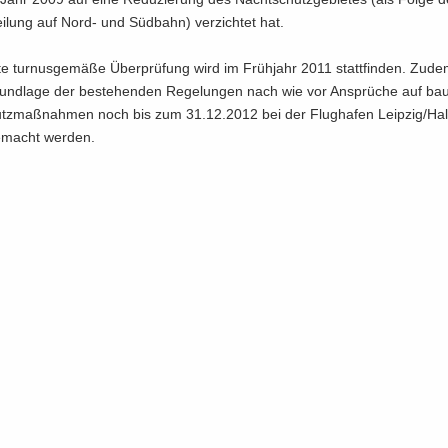
tei­lung auf Nord- und Süd­bahn) ver­zich­tet hat.
te tur­nus­ge­mä­ße Über­prü­fung wird im Früh­jahr 2011 statt­fin­den. Zud
nd­la­ge der be­stehen­den Re­ge­lun­gen nach wie vor An­sprü­che auf bau­
utz­maß­nah­men noch bis zum 31.12.2012 bei der Flug­ha­fen Leip­zig/H
e­macht wer­den.