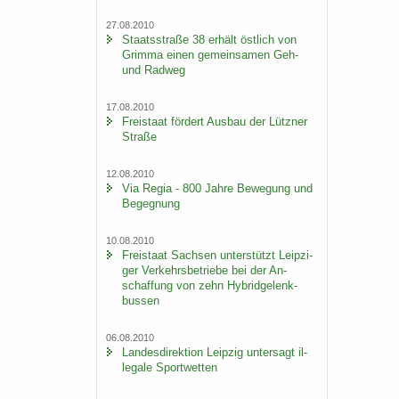
27.08.2010
Staats­stra­ße 38 er­hält öst­lich von
Grim­ma einen ge­mein­sa­men Geh-
und Rad­weg
17.08.2010
Frei­staat för­dert Aus­bau der Lütz­ner
Stra­ße
12.08.2010
Via Regia - 800 Jahre Be­we­gung und
Be­geg­nung
10.08.2010
Frei­staat Sach­sen un­ter­stützt Leip­zi­
ger Ver­kehrs­be­trie­be bei der An­
schaf­fung von zehn Hy­brid­ge­lenk­
bus­sen
06.08.2010
Lan­des­di­rek­ti­on Leip­zig un­ter­sagt il­
le­ga­le Sport­wet­ten