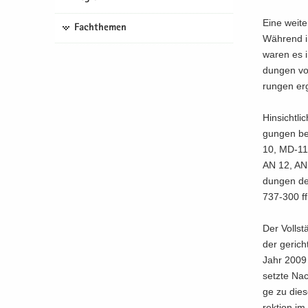
Eine wei­te
Fachthemen
Wäh­rend i
waren es i
dun­gen vo
run­gen er­
Hin­sicht­l
gun­gen be
10, MD-11,
AN 12, AN 
dun­gen de
737-300 ff
Der Voll­st
der ge­richt
Jahr 2009 
setz­te Nac
ge zu die­se
rek­ti­on i