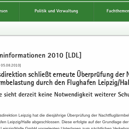
hsen
Politik und Verwaltung
Fachthemen
en­in­for­ma­tio­nen 2010 [LDL]
- 05.08.2010]
­di­rek­ti­on schließt er­neu­te Über­prü­fung der
rm­be­las­tung durch den Flug­ha­fen Leip­zig/Ha
e sieht der­zeit keine Not­wen­dig­keit wei­te­rer Sch
di­rek­ti­on Leip­zig hat die dies­jäh­ri­ge Über­prü­fung der Nacht­flug­lärm­be
fen Leip­zig/Halle ab­ge­schlos­sen. Diese er­folg­te auf der Grund­la­ge de
 Leip­zig/Halle GmbH vor­ge­leg­ten Un­ter­la­gen zum nächt­li­chen Ver­kehrs