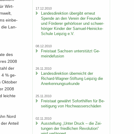
ür Wirt­
17.12.2010
m­welt,
Lan­des­di­rek­ti­on über­gibt er­neut
Spen­de an den Ver­ein der Freun­de
rms ein­be­
und För­de­rer ge­hör­lo­ser und schwer­
h die Lan­
hö­ri­ger Kin­der der Samuel-​Heinicke-
Schule Leip­zig e.V.
08.12.2010
Frei­staat Sach­sen un­ter­stützt Ge­
a­te des
mein­de­fu­si­on
h­res 2008
­zahl der
26.11.2010
Lan­des­di­rek­ti­on über­reicht der
p 4 % ge­
Richard-​Wagner-Stiftung Leip­zig die
 Ok­to­ber
An­er­ken­nungs­ur­kun­de
ber 2008
 leich­te
25.11.2010
Frei­staat ge­währt So­fort­hil­fen für Be­
sei­ti­gung von Hoch­was­ser­schä­den
­bahn Nord
02.11.2010
der An­teil
Aus­stel­lung „Unter Druck – die Zei­
tun­gen der fried­li­chen Re­vo­lu­ti­on“
wird ver­län­gert