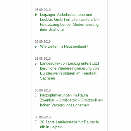
03.09.2010
Leip­zi­ger Ver­kehrs­be­trie­be und
LeoBus GmbH er­hal­ten wei­te­re Un­
ter­stüt­zung bei der Mo­der­ni­sie­rung
ihrer Bus­flot­te
02.09.2010
Wie wei­ter im Neu­seen­land?
31.08.2010
Lan­des­di­rek­ti­on Leip­zig un­ter­stützt
be­ruf­li­che Wie­der­ein­glie­de­rung von
Bun­des­wehr­sol­da­ten im Frei­staat
Sach­sen
30.08.2010
Netz­op­ti­mie­run­gen im Raum
Zwenkau - Groß­dal­zig - Groitzsch er­
hö­hen Ver­sor­gungs­si­cher­heit
30.08.2010
20 Jahre Lan­des­stel­le für Bau­tech­
nik in Leip­zig