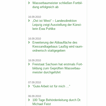
Was­ser­bau­meis­ter schlie­ßen Fort­bil­
dung er­folg­reich ab
16.09.2010
„Ost ist West“ – Lan­des­di­rek­ti­on
Leip­zig zeigt Aus­stel­lung der Künst­
le­rin Ewa Pohl­ke
16.09.2010
Er­wei­te­rung der Ab­bau­flä­che des
Kies­sand­ta­ge­baus Lau­ßig wird raum­
ord­ne­risch statt­ge­ge­ben
16.09.2010
Frei­staat Sach­sen hat erst­mals Fort­
bil­dung zum Ge­prüf­ten Was­ser­bau­
meis­ter durch­ge­führt
07.09.2010
“Gute Ar­beit ist für mich …“
06.09.2010
100 Tage Be­hör­den­lei­tung durch Dr.
Mi­cha­el Feist