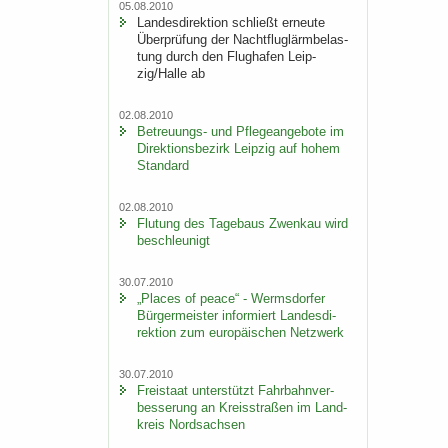
05.08.2010
Lan­des­di­rek­ti­on schließt er­neu­te
Über­prü­fung der Nacht­flug­lärm­be­las­
tung durch den Flug­ha­fen Leip­
zig/Halle ab
02.08.2010
Betreuungs-​ und Pfle­ge­an­ge­bo­te im
Di­rek­ti­ons­be­zirk Leip­zig auf hohem
Stan­dard
02.08.2010
Flu­tung des Ta­ge­baus Zwenkau wird
be­schleu­nigt
30.07.2010
„Places of peace“ - Werms­dor­fer
Bür­ger­meis­ter in­for­miert Lan­des­di­
rek­ti­on zum eu­ro­päi­schen Netz­werk
30.07.2010
Frei­staat un­ter­stützt Fahr­bahn­ver­
bes­se­rung an Kreis­stra­ßen im Land­
kreis Nord­sach­sen