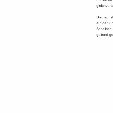
gleich­ver­
Die nächs­
auf der Gru
Schall­sch
gel­tend g