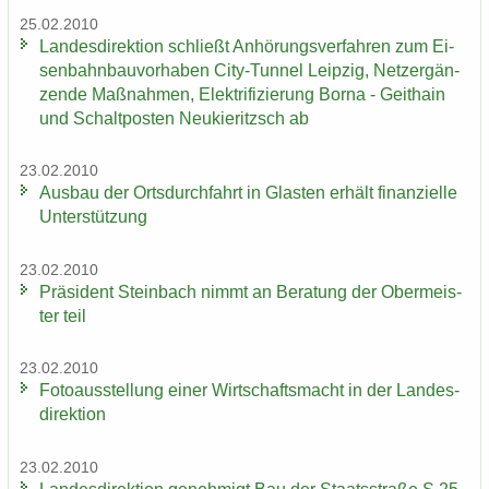
25.02.2010
Lan­des­di­rek­ti­on schließt An­hö­rungs­ver­fah­ren zum Ei­
sen­bahn­bau­vor­ha­ben City-​Tunnel Leip­zig, Netz­er­gän­
zen­de Maß­nah­men, Elek­tri­fi­zie­rung Borna - Geit­hain
und Schalt­pos­ten Neu­kie­ritzsch ab
23.02.2010
Aus­bau der Orts­durch­fahrt in Glas­ten er­hält fi­nan­zi­el­le
Un­ter­stüt­zung
23.02.2010
Prä­si­dent Stein­bach nimmt an Be­ra­tung der Ober­meis­
ter teil
23.02.2010
Fo­to­aus­stel­lung einer Wirt­schafts­macht in der Lan­des­
di­rek­ti­on
23.02.2010