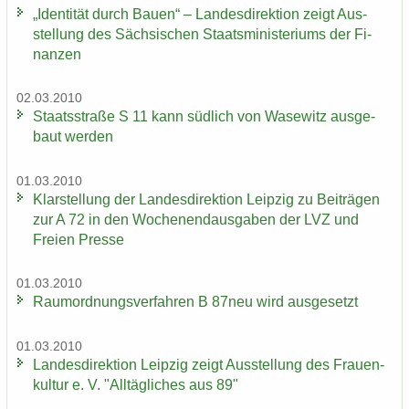
„Iden­ti­tät durch Bauen“ – Lan­des­di­rek­ti­on zeigt Aus­
stel­lung des Säch­si­schen Staats­mi­nis­te­ri­ums der Fi­
nan­zen
02.03.2010
Staats­stra­ße S 11 kann süd­lich von Wase­witz aus­ge­
baut wer­den
01.03.2010
Klar­stel­lung der Lan­des­di­rek­ti­on Leip­zig zu Bei­trä­gen
zur A 72 in den Wo­chen­end­aus­ga­ben der LVZ und
Frei­en Pres­se
01.03.2010
Raum­ord­nungs­ver­fah­ren B 87neu wird aus­ge­setzt
01.03.2010
Lan­des­di­rek­ti­on Leip­zig zeigt Aus­stel­lung des Frau­en­
kul­tur e. V. "All­täg­li­ches aus 89"