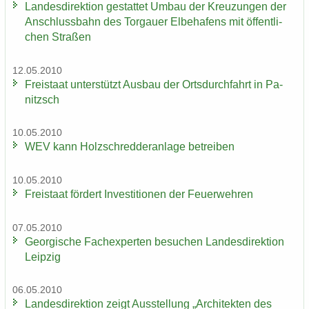
Lan­des­di­rek­ti­on ge­stat­tet Umbau der Kreu­zun­gen der
An­schluss­bahn des Tor­gau­er El­be­ha­fens mit öf­fent­li­
chen Stra­ßen
12.05.2010
Frei­staat un­ter­stützt Aus­bau der Orts­durch­fahrt in Pa­
nitzsch
10.05.2010
WEV kann Holz­schred­de­r­an­la­ge be­trei­ben
10.05.2010
Frei­staat för­dert In­ves­ti­tio­nen der Feu­er­weh­ren
07.05.2010
Ge­or­gi­sche Fach­ex­per­ten be­su­chen Lan­des­di­rek­ti­on
Leip­zig
06.05.2010
Lan­des­di­rek­ti­on zeigt Aus­stel­lung „Ar­chi­tek­ten des