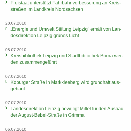
Frei­staat un­ter­stützt Fahr­bahn­ver­bes­se­rung an Kreis­
stra­ßen im Land­kreis Nord­sach­sen
28.07.2010
„En­er­gie und Um­welt Stif­tung Leip­zig“ er­hält von Lan­
des­di­rek­ti­on Leip­zig grü­nes Licht
08.07.2010
Kreis­bi­blio­thek Leip­zig und Stadt­bi­blio­thek Borna wer­
den zu­sam­men­ge­führt
07.07.2010
Ko­bur­ger Stra­ße in Mark­klee­berg wird grund­haft aus­
ge­baut
07.07.2010
Lan­des­di­rek­ti­on Leip­zig be­wil­ligt Mit­tel für den Aus­bau
der August-​Bebel-Straße in Grim­ma
06.07.2010