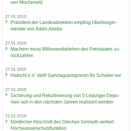
von Mo­cher­witz
27.01.2010
Prä­si­dent der Lan­des­di­rek­ti­on emp­fing Ober­bür­ger­
meis­ter von Addis Abeba
27.01.2010
Ma­chern muss Mil­lio­nen­dar­le­hen des Frei­staa­tes zu­
rück­zah­len
27.01.2010
Ha­bicht e.V. stellt Ganz­tags­pro­gramm für Schu­len vor
27.01.2010
Si­che­rung und Re­kul­ti­vie­rung von 5 Leip­zi­ger De­po­
nien soll in den nächs­ten Jah­ren rea­li­siert wer­den
21.01.2010
Nörd­li­cher Ab­schnitt des Dei­ches Ser­muth ver­liert
Hoch­was­ser­schutz­funk­ti­on