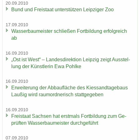
20.09.2010
Bund und Frei­staat un­ter­stüt­zen Leip­zi­ger Zoo
17.09.2010
Was­ser­bau­meis­ter schlie­ßen Fort­bil­dung er­folg­reich
ab
16.09.2010
„Ost ist West“ – Lan­des­di­rek­ti­on Leip­zig zeigt Aus­stel­
lung der Künst­le­rin Ewa Pohl­ke
16.09.2010
Er­wei­te­rung der Ab­bau­flä­che des Kies­sand­ta­ge­baus
Lau­ßig wird raum­ord­ne­risch statt­ge­ge­ben
16.09.2010
Frei­staat Sach­sen hat erst­mals Fort­bil­dung zum Ge­
prüf­ten Was­ser­bau­meis­ter durch­ge­führt
07.09.2010