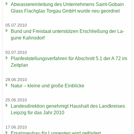
Ab­was­ser­ein­lei­tung des Un­ter­neh­mens Saint-​Gobain
Glass Flach­glas Tor­gau GmbH wurde neu ge­ord­net
05.07.2010
Bund und Frei­staat un­ter­stüt­zen Er­schlie­ßung der La­
gu­ne Kahns­dorf
02.07.2010
Plan­fest­stel­lungs­ver­fah­ren für Ab­schnitt 5.1 der A 72 im
Zeit­plan
28.06.2010
Natur – klei­ne und große Ein­bli­cke
25.06.2010
Lan­des­di­rek­ti­on ge­neh­migt Haus­halt des Land­krei­ses
Leip­zig für das Jahr 2010
17.06.2010
Er­satz­neu­bau für Lup­pe­steg wird ge­för­dert