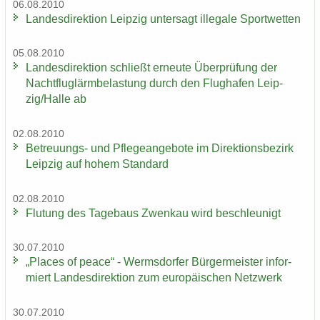
06.08.2010
Lan­des­di­rek­ti­on Leip­zig un­ter­sagt il­le­ga­le Sport­wet­ten
05.08.2010
Lan­des­di­rek­ti­on schließt er­neu­te Über­prü­fung der
Nacht­flug­lärm­be­las­tung durch den Flug­ha­fen Leip­
zig/Halle ab
02.08.2010
Betreuungs-​ und Pfle­ge­an­ge­bo­te im Di­rek­ti­ons­be­zirk
Leip­zig auf hohem Stan­dard
02.08.2010
Flu­tung des Ta­ge­baus Zwenkau wird be­schleu­nigt
30.07.2010
„Places of peace“ - Werms­dor­fer Bür­ger­meis­ter in­for­
miert Lan­des­di­rek­ti­on zum eu­ro­päi­schen Netz­werk
30.07.2010