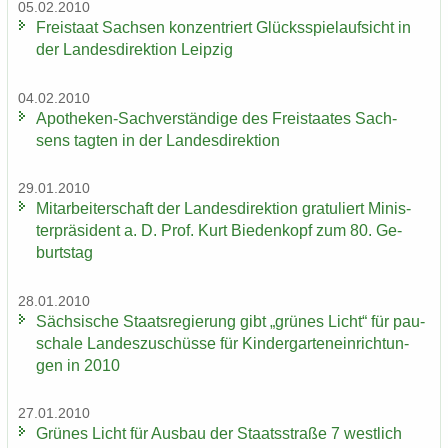
05.02.2010
Frei­staat Sach­sen kon­zen­triert Glücks­spiel­auf­sicht in
der Lan­des­di­rek­ti­on Leip­zig
04.02.2010
Apotheken-​Sachverständige des Frei­staa­tes Sach­
sens tag­ten in der Lan­des­di­rek­ti­on
29.01.2010
Mit­ar­bei­ter­schaft der Lan­des­di­rek­ti­on gra­tu­liert Mi­nis­
ter­prä­si­dent a. D. Prof. Kurt Bie­den­kopf zum 80. Ge­
burts­tag
28.01.2010
Säch­si­sche Staats­re­gie­rung gibt „grü­nes Licht“ für pau­
scha­le Lan­des­zu­schüs­se für Kin­der­gar­ten­ein­rich­tun­
gen in 2010
27.01.2010
Grü­nes Licht für Aus­bau der Staats­stra­ße 7 west­lich