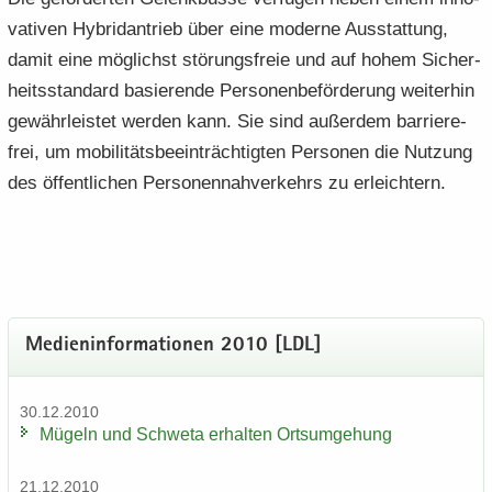
va­ti­ven Hy­brid­an­trieb über eine mo­der­ne Aus­stat­tung,
damit eine mög­lichst stö­rungs­freie und auf hohem Si­cher­
heits­stan­dard ba­sie­ren­de Per­so­nen­be­för­de­rung wei­ter­hin
ge­währ­leis­tet wer­den kann. Sie sind au­ßer­dem bar­rie­re­
frei, um mo­bi­li­täts­be­ein­träch­tig­ten Per­so­nen die Nut­zung
des öf­fent­li­chen Per­so­nen­nah­ver­kehrs zu er­leich­tern.
Me­di­en­in­for­ma­tio­nen 2010 [LDL]
30.12.2010
Mü­geln und Schwe­ta er­hal­ten Orts­um­ge­hung
21.12.2010