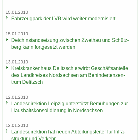
15.01.2010
Fahr­zeug­park der LVB wird wei­ter mo­der­ni­siert
15.01.2010
Deich­in­stand­set­zung zwi­schen Zwet­hau und Schütz­
berg kann fort­ge­setzt wer­den
13.01.2010
Kreis­kran­ken­haus De­litzsch er­wirbt Ge­schäfts­an­tei­le
des Land­krei­ses Nord­sach­sen am Be­hin­der­ten­zen­
trum De­litzsch
12.01.2010
Lan­des­di­rek­ti­on Leip­zig un­ter­stützt Be­mü­hun­gen zur
Haus­halts­kon­so­li­die­rung in Nord­sach­sen
12.01.2010
Lan­des­di­rek­ti­on hat neuen Ab­tei­lungs­lei­ter für In­fra­
struk­tur und Ver­kehr