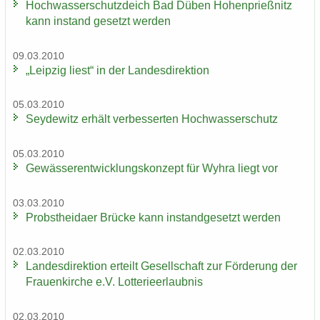
Hoch­was­ser­schutz­deich Bad Düben Ho­hen­prieß­nitz
kann in­stand ge­setzt wer­den
09.03.2010
„Leip­zig liest“ in der Lan­des­di­rek­ti­on
05.03.2010
Sey­de­witz er­hält ver­bes­ser­ten Hoch­was­ser­schutz
05.03.2010
Ge­wäs­ser­ent­wick­lungs­kon­zept für Wyhra liegt vor
03.03.2010
Probst­hei­da­er Brü­cke kann in­stand­ge­setzt wer­den
02.03.2010
Lan­des­di­rek­ti­on er­teilt Ge­sell­schaft zur För­de­rung der
Frau­en­kir­che e.V. Lot­te­rie­er­laub­nis
02.03.2010