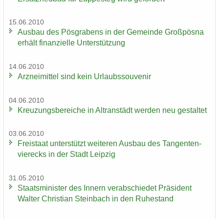
15.06.2010
Aus­bau des Pös­gra­bens in der Ge­mein­de Groß­pös­na
er­hält fi­nan­zi­el­le Un­ter­stüt­zung
14.06.2010
Arz­nei­mit­tel sind kein Ur­laubs­sou­ve­nir
04.06.2010
Kreu­zungs­be­rei­che in Altran­städt wer­den neu ge­stal­tet
03.06.2010
Frei­staat un­ter­stützt wei­te­ren Aus­bau des Tan­gen­ten­
vier­ecks in der Stadt Leip­zig
31.05.2010
Staats­mi­nis­ter des In­nern ver­ab­schie­det Prä­si­dent
Wal­ter Chris­ti­an Stein­bach in den Ru­he­stand