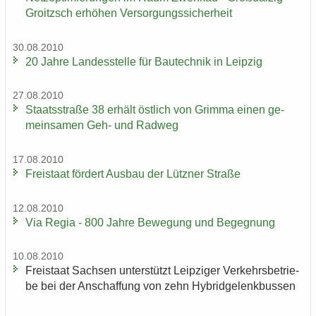
Groitzsch er­hö­hen Ver­sor­gungs­si­cher­heit
30.08.2010
20 Jahre Lan­des­stel­le für Bau­tech­nik in Leip­zig
27.08.2010
Staats­stra­ße 38 er­hält öst­lich von Grim­ma einen ge­
mein­sa­men Geh- und Rad­weg
17.08.2010
Frei­staat för­dert Aus­bau der Lütz­ner Stra­ße
12.08.2010
Via Regia - 800 Jahre Be­we­gung und Be­geg­nung
10.08.2010
Frei­staat Sach­sen un­ter­stützt Leip­zi­ger Ver­kehrs­be­trie­
be bei der An­schaf­fung von zehn Hy­brid­ge­lenk­bus­sen