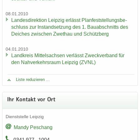
08.01.2010
Lan­des­di­rek­ti­on Leip­zig er­lässt Plan­fest­stel­lungs­be­
schluss zur In­stand­set­zung des 1. Bau­ab­schnitts des
Dei­ches zwi­schen Zwet­hau und Schütz­berg
04.01.2010
Land­kreis Mit­tel­sach­sen ver­lässt Zweck­ver­band für
den Nah­ver­kehrs­raum Leip­zig (ZVNL)
Liste re­du­zie­ren ...
Ihr Kon­takt vor Ort
Dienst­stel­le Leip­zig
Mandy Peschang
0341 977 - 1004