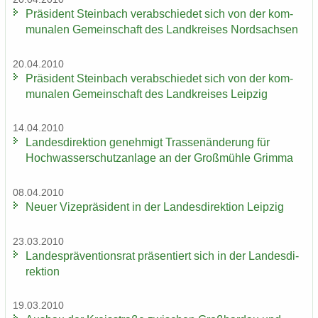
Prä­si­dent Stein­bach ver­ab­schie­det sich von der kom­
mu­na­len Ge­mein­schaft des Land­krei­ses Nord­sach­sen
20.04.2010
Prä­si­dent Stein­bach ver­ab­schie­det sich von der kom­
mu­na­len Ge­mein­schaft des Land­krei­ses Leip­zig
14.04.2010
Lan­des­di­rek­ti­on ge­neh­migt Tras­sen­än­de­rung für
Hoch­was­ser­schutz­an­la­ge an der Groß­müh­le Grim­ma
08.04.2010
Neuer Vi­ze­prä­si­dent in der Lan­des­di­rek­ti­on Leip­zig
23.03.2010
Lan­des­prä­ven­ti­ons­rat prä­sen­tiert sich in der Lan­des­di­
rek­ti­on
19.03.2010