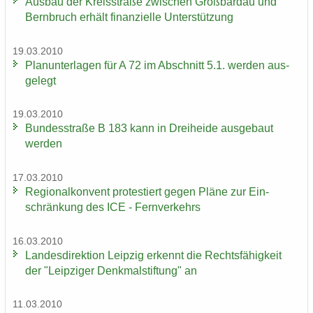
Aus­bau der Kreis­stra­ße zwi­schen Groß­bardau und
Bern­bruch er­hält fi­nan­zi­el­le Un­ter­stüt­zung
19.03.2010
Plan­un­ter­la­gen für A 72 im Ab­schnitt 5.1. wer­den aus­
ge­legt
19.03.2010
Bun­des­stra­ße B 183 kann in Drei­hei­de aus­ge­baut
wer­den
17.03.2010
Re­gio­nal­kon­vent pro­tes­tiert gegen Pläne zur Ein­
schrän­kung des ICE - Fern­ver­kehrs
16.03.2010
Lan­des­di­rek­ti­on Leip­zig er­kennt die Rechts­fä­hig­keit
der "Leip­zi­ger Denk­mal­stif­tung" an
11.03.2010