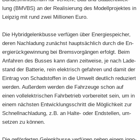
lung (BMVBS) an der Rea­li­sie­rung des Mo­dell­pro­jek­tes in
Leip­zig mit rund zwei Mil­lio­nen Euro.
Die Hy­brid­ge­lenk­bus­se ver­fü­gen über En­er­gie­spei­cher,
deren Nach­la­dung zu­nächst haupt­säch­lich durch die En­
er­gie­rück­ge­win­nung bei Brems­vor­gän­gen er­folgt. Beim
An­fah­ren des Bus­ses kann dann zeit­wei­se, je nach La­de­
stand der Bat­te­rie, rein elek­trisch ge­fah­ren und damit der
Ein­trag von Schad­stof­fen in die Um­welt deut­lich re­du­ziert
wer­den. Au­ßer­dem wer­den die Fahr­zeu­ge schon auf
einen voll­elek­tri­schen Fahr­be­trieb vor­be­rei­tet sein, um in
einem nächs­ten Ent­wick­lungs­schritt die Mög­lich­keit zur
Schnell­nach­la­dung, z.B. an Halte-​ oder End­stel­len, um­
set­zen zu kön­nen.
Die ge­för­der­ten Ge­lenk­bus­se ver­fü­gen neben einem in­no­