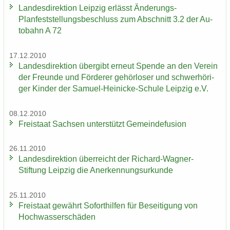
Lan­des­di­rek­ti­on Leip­zig er­lässt Änderungs-​
Planfeststellungsbeschluss zum Ab­schnitt 3.2 der Au­
to­bahn A 72
17.12.2010
Lan­des­di­rek­ti­on über­gibt er­neut Spen­de an den Ver­ein
der Freun­de und För­de­rer ge­hör­lo­ser und schwer­hö­ri­
ger Kin­der der Samuel-​Heinicke-Schule Leip­zig e.V.
08.12.2010
Frei­staat Sach­sen un­ter­stützt Ge­mein­de­fu­si­on
26.11.2010
Lan­des­di­rek­ti­on über­reicht der Richard-​Wagner-
Stiftung Leip­zig die An­er­ken­nungs­ur­kun­de
25.11.2010
Frei­staat ge­währt So­fort­hil­fen für Be­sei­ti­gung von
Hoch­was­ser­schä­den