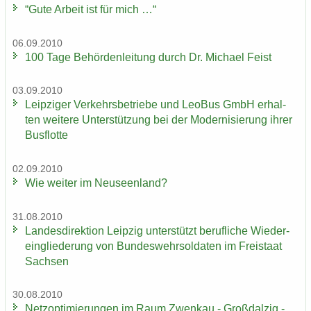
“Gute Ar­beit ist für mich …“
06.09.2010
100 Tage Be­hör­den­lei­tung durch Dr. Mi­cha­el Feist
03.09.2010
Leip­zi­ger Ver­kehrs­be­trie­be und LeoBus GmbH er­hal­
ten wei­te­re Un­ter­stüt­zung bei der Mo­der­ni­sie­rung ihrer
Bus­flot­te
02.09.2010
Wie wei­ter im Neu­seen­land?
31.08.2010
Lan­des­di­rek­ti­on Leip­zig un­ter­stützt be­ruf­li­che Wie­der­
ein­glie­de­rung von Bun­des­wehr­sol­da­ten im Frei­staat
Sach­sen
30.08.2010
Netz­op­ti­mie­run­gen im Raum Zwenkau - Groß­dal­zig -