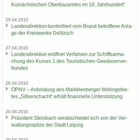
Kur­säch­si­schen Ober­bau­am­tes im 18. Jahr­hun­dert“
29.04.2010
Lan­des­di­rek­ti­on kon­trol­liert vom Brand be­trof­fe­ne An­la­
ge der Kreis­wer­ke De­litzsch
27.04.2010
Lan­des­di­rek­ti­on er­öff­net Ver­fah­ren zur Schiff­bar­ma­
chung des Kur­ses 1 des Tou­ris­ti­schen Ge­wäs­ser­ver­
bun­des
26.04.2010
ÖPNV – An­bin­dung des Mark­klee­ber­ger Wohn­ge­bie­
tes „Sil­ber­schacht“ er­hält fi­nan­zi­el­le Un­ter­stüt­zung
20.04.2010
Prä­si­dent Stein­bach ver­ab­schie­det sich von der Ver­
wal­tungs­spit­ze der Stadt Leip­zig
20.04.2010