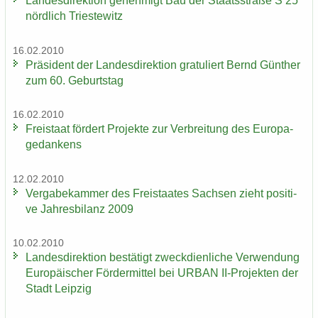
Lan­des­di­rek­ti­on ge­neh­migt Bau der Staats­stra­ße S 25
nörd­lich Tri­es­te­witz
16.02.2010
Prä­si­dent der Lan­des­di­rek­ti­on gra­tu­liert Bernd Gün­ther
zum 60. Ge­burts­tag
16.02.2010
Frei­staat för­dert Pro­jek­te zur Ver­brei­tung des Eu­ro­pa­
ge­dan­kens
12.02.2010
Ver­ga­be­kam­mer des Frei­staa­tes Sach­sen zieht po­si­ti­
ve Jah­res­bi­lanz 2009
10.02.2010
Lan­des­di­rek­ti­on be­stä­tigt zweck­dien­li­che Ver­wen­dung
Eu­ro­päi­scher För­der­mit­tel bei URBAN II-​Projekten der
Stadt Leip­zig