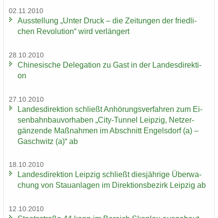
02.11.2010
Aus­stel­lung „Unter Druck – die Zei­tun­gen der fried­li­
chen Re­vo­lu­ti­on“ wird ver­län­gert
28.10.2010
Chi­ne­si­sche De­le­ga­ti­on zu Gast in der Lan­des­di­rek­ti­
on
27.10.2010
Lan­des­di­rek­ti­on schließt An­hö­rungs­ver­fah­ren zum Ei­
sen­bahn­bau­vor­ha­ben „City-​Tunnel Leip­zig, Netz­er­
gän­zen­de Maß­nah­men im Ab­schnitt En­gels­dorf (a) –
Gaschwitz (a)“ ab
18.10.2010
Lan­des­di­rek­ti­on Leip­zig schließt dies­jäh­ri­ge Über­wa­
chung von Stau­an­la­gen im Di­rek­ti­ons­be­zirk Leip­zig ab
12.10.2010