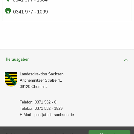
0341 977 - 1099
Herausgeber
Lan­des­di­rek­ti­on Sach­sen
Alt­chem­nit­zer Stra­ße 41
09120 Chem­nitz
Te­le­fon: 0371 532 - 0
Te­le­fax: 0371 532 - 1929
E-​Mail:
post[at]lds.sach­sen.de