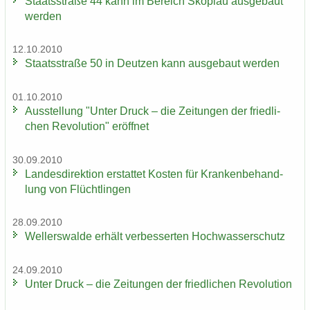
Staats­stra­ße 44 kann im Be­reich Sko­plau aus­ge­baut
wer­den
12.10.2010
Staats­stra­ße 50 in Deut­zen kann aus­ge­baut wer­den
01.10.2010
Aus­stel­lung "Unter Druck – die Zei­tun­gen der fried­li­
chen Re­vo­lu­ti­on" er­öff­net
30.09.2010
Lan­des­di­rek­ti­on er­stat­tet Kos­ten für Kran­ken­be­hand­
lung von Flücht­lin­gen
28.09.2010
Wel­ler­s­wal­de er­hält ver­bes­ser­ten Hoch­was­ser­schutz
24.09.2010
Unter Druck – die Zei­tun­gen der fried­li­chen Re­vo­lu­ti­on