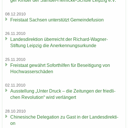
ger Kin­der der Samuel-​Heinicke-Schule Leip­zig e.V.
08.12.2010
Frei­staat Sach­sen un­ter­stützt Ge­mein­de­fu­si­on
26.11.2010
Lan­des­di­rek­ti­on über­reicht der Richard-​Wagner-
Stiftung Leip­zig die An­er­ken­nungs­ur­kun­de
25.11.2010
Frei­staat ge­währt So­fort­hil­fen für Be­sei­ti­gung von
Hoch­was­ser­schä­den
02.11.2010
Aus­stel­lung „Unter Druck – die Zei­tun­gen der fried­li­
chen Re­vo­lu­ti­on“ wird ver­län­gert
28.10.2010
Chi­ne­si­sche De­le­ga­ti­on zu Gast in der Lan­des­di­rek­ti­
on