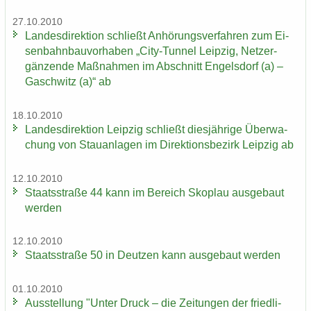
27.10.2010
Lan­des­di­rek­ti­on schließt An­hö­rungs­ver­fah­ren zum Ei­
sen­bahn­bau­vor­ha­ben „City-​Tunnel Leip­zig, Netz­er­
gän­zen­de Maß­nah­men im Ab­schnitt En­gels­dorf (a) –
Gaschwitz (a)“ ab
18.10.2010
Lan­des­di­rek­ti­on Leip­zig schließt dies­jäh­ri­ge Über­wa­
chung von Stau­an­la­gen im Di­rek­ti­ons­be­zirk Leip­zig ab
12.10.2010
Staats­stra­ße 44 kann im Be­reich Sko­plau aus­ge­baut
wer­den
12.10.2010
Staats­stra­ße 50 in Deut­zen kann aus­ge­baut wer­den
01.10.2010
Aus­stel­lung "Unter Druck – die Zei­tun­gen der fried­li­