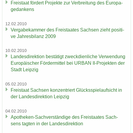
Frei­staat för­dert Pro­jek­te zur Ver­brei­tung des Eu­ro­pa­
ge­dan­kens
12.02.2010
Ver­ga­be­kam­mer des Frei­staa­tes Sach­sen zieht po­si­ti­
ve Jah­res­bi­lanz 2009
10.02.2010
Lan­des­di­rek­ti­on be­stä­tigt zweck­dien­li­che Ver­wen­dung
Eu­ro­päi­scher För­der­mit­tel bei URBAN II-​Projekten der
Stadt Leip­zig
05.02.2010
Frei­staat Sach­sen kon­zen­triert Glücks­spiel­auf­sicht in
der Lan­des­di­rek­ti­on Leip­zig
04.02.2010
Apotheken-​Sachverständige des Frei­staa­tes Sach­
sens tag­ten in der Lan­des­di­rek­ti­on