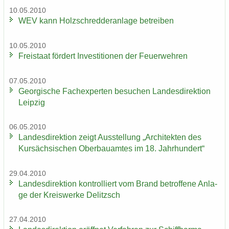
10.05.2010
WEV kann Holz­schred­de­r­an­la­ge be­trei­ben
10.05.2010
Frei­staat för­dert In­ves­ti­tio­nen der Feu­er­weh­ren
07.05.2010
Ge­or­gi­sche Fach­ex­per­ten be­su­chen Lan­des­di­rek­ti­on
Leip­zig
06.05.2010
Lan­des­di­rek­ti­on zeigt Aus­stel­lung „Ar­chi­tek­ten des
Kur­säch­si­schen Ober­bau­am­tes im 18. Jahr­hun­dert“
29.04.2010
Lan­des­di­rek­ti­on kon­trol­liert vom Brand be­trof­fe­ne An­la­
ge der Kreis­wer­ke De­litzsch
27.04.2010