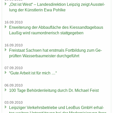
„Ost ist West“ – Lan­des­di­rek­ti­on Leip­zig zeigt Aus­stel­
lung der Künst­le­rin Ewa Pohl­ke
16.09.2010
Er­wei­te­rung der Ab­bau­flä­che des Kies­sand­ta­ge­baus
Lau­ßig wird raum­ord­ne­risch statt­ge­ge­ben
16.09.2010
Frei­staat Sach­sen hat erst­mals Fort­bil­dung zum Ge­
prüf­ten Was­ser­bau­meis­ter durch­ge­führt
07.09.2010
“Gute Ar­beit ist für mich …“
06.09.2010
100 Tage Be­hör­den­lei­tung durch Dr. Mi­cha­el Feist
03.09.2010
Leip­zi­ger Ver­kehrs­be­trie­be und LeoBus GmbH er­hal­