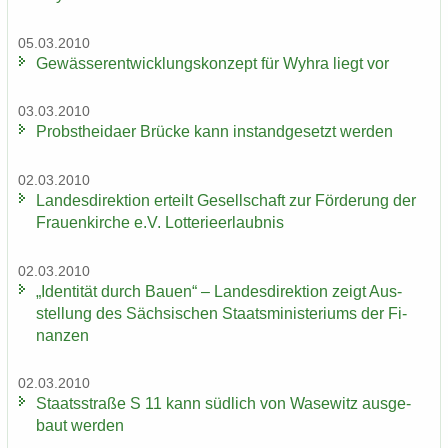
05.03.2010
Ge­wäs­ser­ent­wick­lungs­kon­zept für Wyhra liegt vor
03.03.2010
Probst­hei­da­er Brü­cke kann in­stand­ge­setzt wer­den
02.03.2010
Lan­des­di­rek­ti­on er­teilt Ge­sell­schaft zur För­de­rung der
Frau­en­kir­che e.V. Lot­te­rie­er­laub­nis
02.03.2010
„Iden­ti­tät durch Bauen“ – Lan­des­di­rek­ti­on zeigt Aus­
stel­lung des Säch­si­schen Staats­mi­nis­te­ri­ums der Fi­
nan­zen
02.03.2010
Staats­stra­ße S 11 kann süd­lich von Wase­witz aus­ge­
baut wer­den