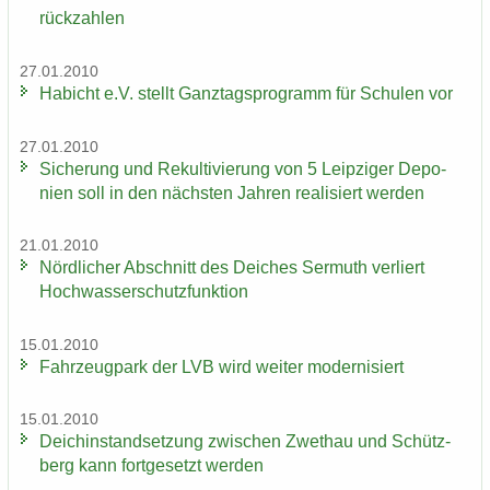
rück­zah­len
27.01.2010
Ha­bicht e.V. stellt Ganz­tags­pro­gramm für Schu­len vor
27.01.2010
Si­che­rung und Re­kul­ti­vie­rung von 5 Leip­zi­ger De­po­
nien soll in den nächs­ten Jah­ren rea­li­siert wer­den
21.01.2010
Nörd­li­cher Ab­schnitt des Dei­ches Ser­muth ver­liert
Hoch­was­ser­schutz­funk­ti­on
15.01.2010
Fahr­zeug­park der LVB wird wei­ter mo­der­ni­siert
15.01.2010
Deich­in­stand­set­zung zwi­schen Zwet­hau und Schütz­
berg kann fort­ge­setzt wer­den