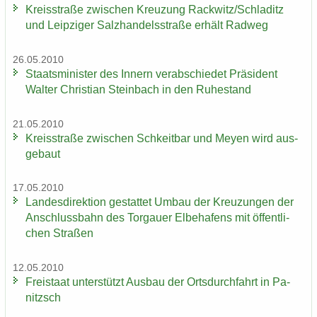
Kreis­stra­ße zwi­schen Kreu­zung Rack­witz/Schla­ditz
und Leip­zi­ger Salz­han­dels­stra­ße er­hält Rad­weg
26.05.2010
Staats­mi­nis­ter des In­nern ver­ab­schie­det Prä­si­dent
Wal­ter Chris­ti­an Stein­bach in den Ru­he­stand
21.05.2010
Kreis­stra­ße zwi­schen Schkeit­bar und Meyen wird aus­
ge­baut
17.05.2010
Lan­des­di­rek­ti­on ge­stat­tet Umbau der Kreu­zun­gen der
An­schluss­bahn des Tor­gau­er El­be­ha­fens mit öf­fent­li­
chen Stra­ßen
12.05.2010
Frei­staat un­ter­stützt Aus­bau der Orts­durch­fahrt in Pa­
nitzsch