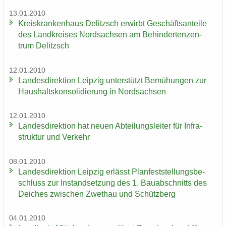
13.01.2010
Kreis­kran­ken­haus De­litzsch er­wirbt Ge­schäfts­an­tei­le
des Land­krei­ses Nord­sach­sen am Be­hin­der­ten­zen­
trum De­litzsch
12.01.2010
Lan­des­di­rek­ti­on Leip­zig un­ter­stützt Be­mü­hun­gen zur
Haus­halts­kon­so­li­die­rung in Nord­sach­sen
12.01.2010
Lan­des­di­rek­ti­on hat neuen Ab­tei­lungs­lei­ter für In­fra­
struk­tur und Ver­kehr
08.01.2010
Lan­des­di­rek­ti­on Leip­zig er­lässt Plan­fest­stel­lungs­be­
schluss zur In­stand­set­zung des 1. Bau­ab­schnitts des
Dei­ches zwi­schen Zwet­hau und Schütz­berg
04.01.2010