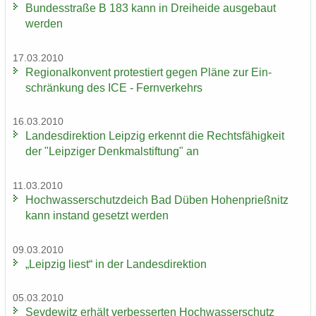
Bun­des­stra­ße B 183 kann in Drei­hei­de aus­ge­baut
wer­den
17.03.2010
Re­gio­nal­kon­vent pro­tes­tiert gegen Pläne zur Ein­
schrän­kung des ICE - Fern­ver­kehrs
16.03.2010
Lan­des­di­rek­ti­on Leip­zig er­kennt die Rechts­fä­hig­keit
der "Leip­zi­ger Denk­mal­stif­tung" an
11.03.2010
Hoch­was­ser­schutz­deich Bad Düben Ho­hen­prieß­nitz
kann in­stand ge­setzt wer­den
09.03.2010
„Leip­zig liest“ in der Lan­des­di­rek­ti­on
05.03.2010
Sey­de­witz er­hält ver­bes­ser­ten Hoch­was­ser­schutz