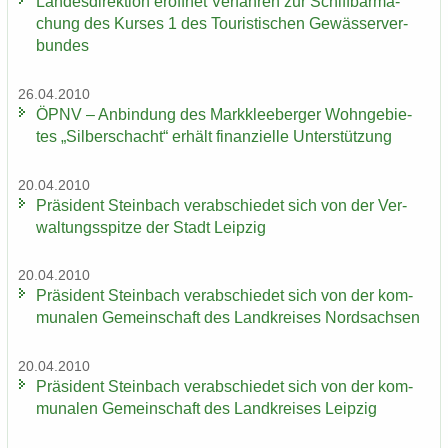
Lan­des­di­rek­ti­on er­öff­net Ver­fah­ren zur Schiff­bar­ma­
chung des Kur­ses 1 des Tou­ris­ti­schen Ge­wäs­ser­ver­
bun­des
26.04.2010
ÖPNV – An­bin­dung des Mark­klee­ber­ger Wohn­ge­bie­
tes „Sil­ber­schacht“ er­hält fi­nan­zi­el­le Un­ter­stüt­zung
20.04.2010
Prä­si­dent Stein­bach ver­ab­schie­det sich von der Ver­
wal­tungs­spit­ze der Stadt Leip­zig
20.04.2010
Prä­si­dent Stein­bach ver­ab­schie­det sich von der kom­
mu­na­len Ge­mein­schaft des Land­krei­ses Nord­sach­sen
20.04.2010
Prä­si­dent Stein­bach ver­ab­schie­det sich von der kom­
mu­na­len Ge­mein­schaft des Land­krei­ses Leip­zig