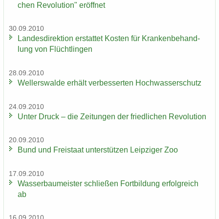
chen Re­vo­lu­ti­on" er­öff­net
30.09.2010
Lan­des­di­rek­ti­on er­stat­tet Kos­ten für Kran­ken­be­hand­
lung von Flücht­lin­gen
28.09.2010
Wel­ler­s­wal­de er­hält ver­bes­ser­ten Hoch­was­ser­schutz
24.09.2010
Unter Druck – die Zei­tun­gen der fried­li­chen Re­vo­lu­ti­on
20.09.2010
Bund und Frei­staat un­ter­stüt­zen Leip­zi­ger Zoo
17.09.2010
Was­ser­bau­meis­ter schlie­ßen Fort­bil­dung er­folg­reich
ab
16.09.2010