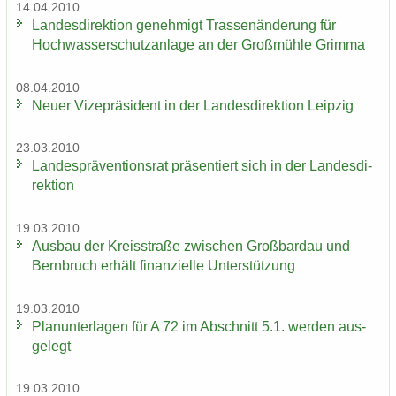
14.04.2010
Lan­des­di­rek­ti­on ge­neh­migt Tras­sen­än­de­rung für
Hoch­was­ser­schutz­an­la­ge an der Groß­müh­le Grim­ma
08.04.2010
Neuer Vi­ze­prä­si­dent in der Lan­des­di­rek­ti­on Leip­zig
23.03.2010
Lan­des­prä­ven­ti­ons­rat prä­sen­tiert sich in der Lan­des­di­
rek­ti­on
19.03.2010
Aus­bau der Kreis­stra­ße zwi­schen Groß­bardau und
Bern­bruch er­hält fi­nan­zi­el­le Un­ter­stüt­zung
19.03.2010
Plan­un­ter­la­gen für A 72 im Ab­schnitt 5.1. wer­den aus­
ge­legt
19.03.2010