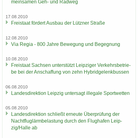
mein­sa­men Geh- und Rad­weg
17.08.2010
Frei­staat för­dert Aus­bau der Lütz­ner Stra­ße
12.08.2010
Via Regia - 800 Jahre Be­we­gung und Be­geg­nung
10.08.2010
Frei­staat Sach­sen un­ter­stützt Leip­zi­ger Ver­kehrs­be­trie­
be bei der An­schaf­fung von zehn Hy­brid­ge­lenk­bus­sen
06.08.2010
Lan­des­di­rek­ti­on Leip­zig un­ter­sagt il­le­ga­le Sport­wet­ten
05.08.2010
Lan­des­di­rek­ti­on schließt er­neu­te Über­prü­fung der
Nacht­flug­lärm­be­las­tung durch den Flug­ha­fen Leip­
zig/Halle ab