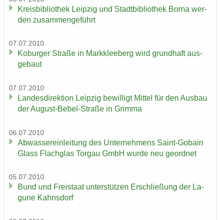
Kreis­bi­blio­thek Leip­zig und Stadt­bi­blio­thek Borna wer­
den zu­sam­men­ge­führt
07.07.2010
Ko­bur­ger Stra­ße in Mark­klee­berg wird grund­haft aus­
ge­baut
07.07.2010
Lan­des­di­rek­ti­on Leip­zig be­wil­ligt Mit­tel für den Aus­bau
der August-​Bebel-Straße in Grim­ma
06.07.2010
Ab­was­ser­ein­lei­tung des Un­ter­neh­mens Saint-​Gobain
Glass Flach­glas Tor­gau GmbH wurde neu ge­ord­net
05.07.2010
Bund und Frei­staat un­ter­stüt­zen Er­schlie­ßung der La­
gu­ne Kahns­dorf