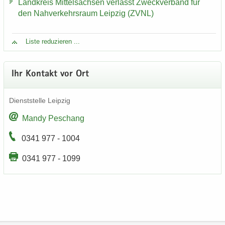
Land­kreis Mit­tel­sach­sen ver­lässt Zweck­ver­band für
den Nah­ver­kehrs­raum Leip­zig (ZVNL)
Liste re­du­zie­ren ...
Ihr Kon­takt vor Ort
Dienst­stel­le Leip­zig
Mandy Peschang
0341 977 - 1004
0341 977 - 1099