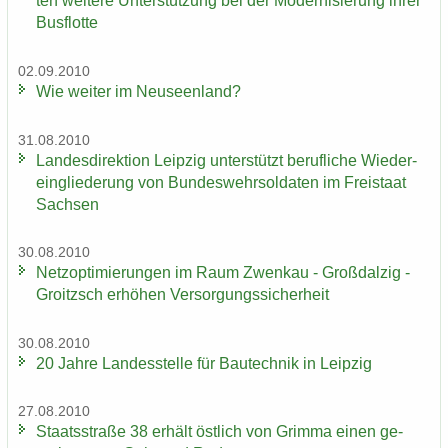
ten wei­te­re Un­ter­stüt­zung bei der Mo­der­ni­sie­rung ihrer
Bus­flot­te
02.09.2010
Wie wei­ter im Neu­seen­land?
31.08.2010
Lan­des­di­rek­ti­on Leip­zig un­ter­stützt be­ruf­li­che Wie­der­
ein­glie­de­rung von Bun­des­wehr­sol­da­ten im Frei­staat
Sach­sen
30.08.2010
Netz­op­ti­mie­run­gen im Raum Zwenkau - Groß­dal­zig -
Groitzsch er­hö­hen Ver­sor­gungs­si­cher­heit
30.08.2010
20 Jahre Lan­des­stel­le für Bau­tech­nik in Leip­zig
27.08.2010
Staats­stra­ße 38 er­hält öst­lich von Grim­ma einen ge­