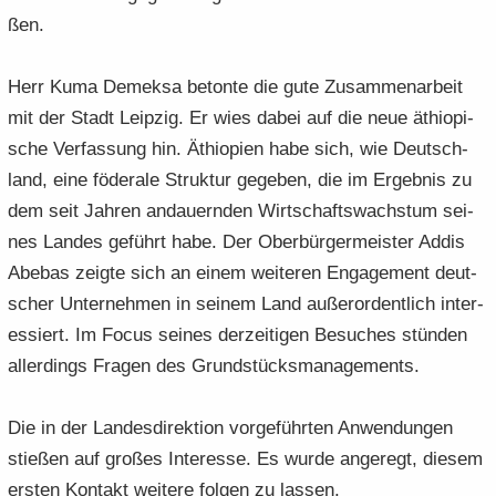
ßen.
Herr Kuma De­mek­sa be­ton­te die gute Zu­sam­men­ar­beit
mit der Stadt Leip­zig. Er wies dabei auf die neue äthio­pi­
sche Ver­fas­sung hin. Äthio­pi­en habe sich, wie Deutsch­
land, eine fö­de­ra­le Struk­tur ge­ge­ben, die im Er­geb­nis zu
dem seit Jah­ren an­dau­ern­den Wirt­schafts­wachs­tum sei­
nes Lan­des ge­führt habe. Der Ober­bür­ger­meis­ter Addis
Abe­bas zeig­te sich an einem wei­te­ren En­ga­ge­ment deut­
scher Un­ter­neh­men in sei­nem Land au­ßer­or­dent­lich in­ter­
es­siert. Im Focus sei­nes der­zei­ti­gen Be­su­ches stün­den
al­ler­dings Fra­gen des Grund­stücks­ma­nage­ments.
Die in der Lan­des­di­rek­ti­on vor­ge­führ­ten An­wen­dun­gen
stie­ßen auf gro­ßes In­ter­es­se. Es wurde an­ge­regt, die­sem
ers­ten Kon­takt wei­te­re fol­gen zu las­sen.