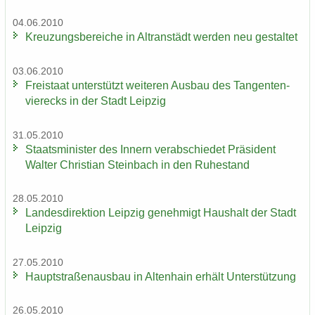
04.06.2010
Kreu­zungs­be­rei­che in Altran­städt wer­den neu ge­stal­tet
03.06.2010
Frei­staat un­ter­stützt wei­te­ren Aus­bau des Tan­gen­ten­
vier­ecks in der Stadt Leip­zig
31.05.2010
Staats­mi­nis­ter des In­nern ver­ab­schie­det Prä­si­dent
Wal­ter Chris­ti­an Stein­bach in den Ru­he­stand
28.05.2010
Lan­des­di­rek­ti­on Leip­zig ge­neh­migt Haus­halt der Stadt
Leip­zig
27.05.2010
Haupt­stra­ßen­aus­bau in Al­ten­hain er­hält Un­ter­stüt­zung
26.05.2010