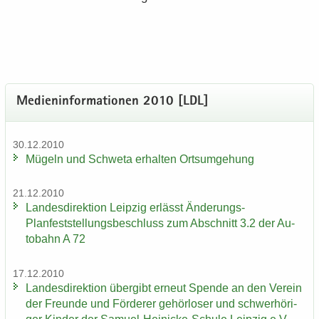
Me­di­en­in­for­ma­tio­nen 2010 [LDL]
30.12.2010
Mü­geln und Schwe­ta er­hal­ten Orts­um­ge­hung
21.12.2010
Lan­des­di­rek­ti­on Leip­zig er­lässt Änderungs-​
Planfeststellungsbeschluss zum Ab­schnitt 3.2 der Au­
to­bahn A 72
17.12.2010
Lan­des­di­rek­ti­on über­gibt er­neut Spen­de an den Ver­ein
der Freun­de und För­de­rer ge­hör­lo­ser und schwer­hö­ri­