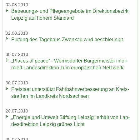
02.08.2010
Betreuungs-​ und Pfle­ge­an­ge­bo­te im Di­rek­ti­ons­be­zirk
Leip­zig auf hohem Stan­dard
02.08.2010
Flu­tung des Ta­ge­baus Zwenkau wird be­schleu­nigt
30.07.2010
„Places of peace“ - Werms­dor­fer Bür­ger­meis­ter in­for­
miert Lan­des­di­rek­ti­on zum eu­ro­päi­schen Netz­werk
30.07.2010
Frei­staat un­ter­stützt Fahr­bahn­ver­bes­se­rung an Kreis­
stra­ßen im Land­kreis Nord­sach­sen
28.07.2010
„En­er­gie und Um­welt Stif­tung Leip­zig“ er­hält von Lan­
des­di­rek­ti­on Leip­zig grü­nes Licht
08.07.2010