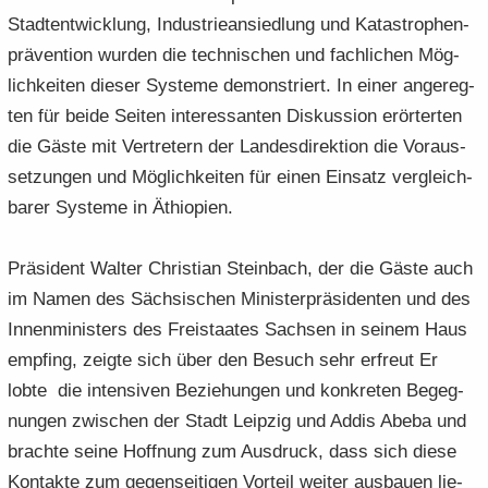
Stadt­ent­wick­lung, In­dus­trie­an­sied­lung und Ka­ta­stro­phen­
prä­ven­ti­on wur­den die tech­ni­schen und fach­li­chen Mög­
lich­kei­ten die­ser Sys­te­me de­mons­triert. In einer an­ge­reg­
ten für beide Sei­ten in­ter­es­san­ten Dis­kus­si­on er­ör­ter­ten
die Gäste mit Ver­tre­tern der Lan­des­di­rek­ti­on die Vor­aus­
set­zun­gen und Mög­lich­kei­ten für einen Ein­satz ver­gleich­
ba­rer Sys­te­me in Äthio­pi­en.
Prä­si­dent Wal­ter Chris­ti­an Stein­bach, der die Gäste auch
im Namen des Säch­si­schen Mi­nis­ter­prä­si­den­ten und des
In­nen­mi­nis­ters des Frei­staa­tes Sach­sen in sei­nem Haus
emp­fing, zeig­te sich über den Be­such sehr er­freut Er
lobte die in­ten­si­ven Be­zie­hun­gen und kon­kre­ten Be­geg­
nun­gen zwi­schen der Stadt Leip­zig und Addis Abeba und
brach­te seine Hoff­nung zum Aus­druck, dass sich diese
Kon­tak­te zum ge­gen­sei­ti­gen Vor­teil wei­ter aus­bau­en lie­