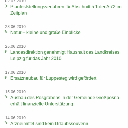
02.07.2010
Plan­fest­stel­lungs­ver­fah­ren für Ab­schnitt 5.1 der A 72 im
Zeit­plan
28.06.2010
Natur – klei­ne und große Ein­bli­cke
25.06.2010
Lan­des­di­rek­ti­on ge­neh­migt Haus­halt des Land­krei­ses
Leip­zig für das Jahr 2010
17.06.2010
Er­satz­neu­bau für Lup­pe­steg wird ge­för­dert
15.06.2010
Aus­bau des Pös­gra­bens in der Ge­mein­de Groß­pös­na
er­hält fi­nan­zi­el­le Un­ter­stüt­zung
14.06.2010
Arz­nei­mit­tel sind kein Ur­laubs­sou­ve­nir