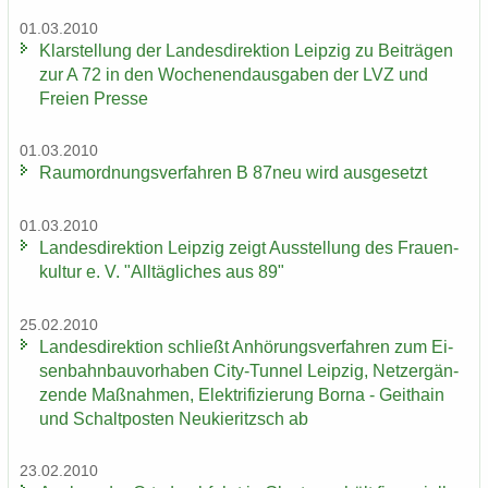
01.03.2010
Klar­stel­lung der Lan­des­di­rek­ti­on Leip­zig zu Bei­trä­gen
zur A 72 in den Wo­chen­end­aus­ga­ben der LVZ und
Frei­en Pres­se
01.03.2010
Raum­ord­nungs­ver­fah­ren B 87neu wird aus­ge­setzt
01.03.2010
Lan­des­di­rek­ti­on Leip­zig zeigt Aus­stel­lung des Frau­en­
kul­tur e. V. "All­täg­li­ches aus 89"
25.02.2010
Lan­des­di­rek­ti­on schließt An­hö­rungs­ver­fah­ren zum Ei­
sen­bahn­bau­vor­ha­ben City-​Tunnel Leip­zig, Netz­er­gän­
zen­de Maß­nah­men, Elek­tri­fi­zie­rung Borna - Geit­hain
und Schalt­pos­ten Neu­kie­ritzsch ab
23.02.2010