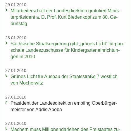
29.01.2010
Mit­ar­bei­ter­schaft der Lan­des­di­rek­ti­on gra­tu­liert Mi­nis­
ter­prä­si­dent a. D. Prof. Kurt Bie­den­kopf zum 80. Ge­
burts­tag
28.01.2010
Säch­si­sche Staats­re­gie­rung gibt „grü­nes Licht“ für pau­
scha­le Lan­des­zu­schüs­se für Kin­der­gar­ten­ein­rich­tun­
gen in 2010
27.01.2010
Grü­nes Licht für Aus­bau der Staats­stra­ße 7 west­lich
von Mo­cher­witz
27.01.2010
Prä­si­dent der Lan­des­di­rek­ti­on emp­fing Ober­bür­ger­
meis­ter von Addis Abeba
27.01.2010
Ma­chern muss Mil­lio­nen­dar­le­hen des Frei­staa­tes zu­