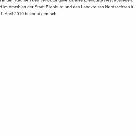
n in den Räu­men des Ver­wal­tungs­ver­ban­des Eilenburg-​West aus­lie­gen
rd im Amts­blatt der Stadt Ei­len­burg und des Land­krei­ses Nord­sach­sen 
1. April 2010 be­kannt ge­macht.