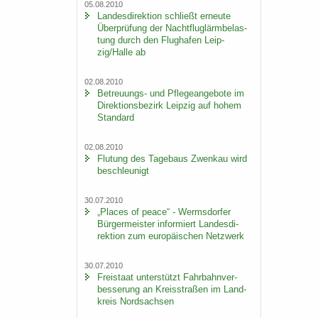
05.08.2010
Lan­des­di­rek­ti­on schließt er­neu­te
Über­prü­fung der Nacht­flug­lärm­be­las­
tung durch den Flug­ha­fen Leip­
zig/Halle ab
02.08.2010
Betreuungs-​ und Pfle­ge­an­ge­bo­te im
Di­rek­ti­ons­be­zirk Leip­zig auf hohem
Stan­dard
02.08.2010
Flu­tung des Ta­ge­baus Zwenkau wird
be­schleu­nigt
30.07.2010
„Places of peace“ - Werms­dor­fer
Bür­ger­meis­ter in­for­miert Lan­des­di­
rek­ti­on zum eu­ro­päi­schen Netz­werk
30.07.2010
Frei­staat un­ter­stützt Fahr­bahn­ver­
bes­se­rung an Kreis­stra­ßen im Land­
kreis Nord­sach­sen