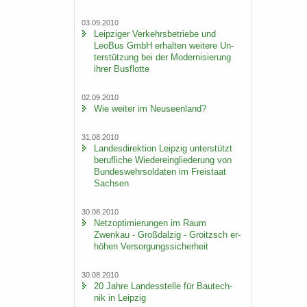
03.09.2010
Leip­zi­ger Ver­kehrs­be­trie­be und
LeoBus GmbH er­hal­ten wei­te­re Un­
ter­stüt­zung bei der Mo­der­ni­sie­rung
ihrer Bus­flot­te
02.09.2010
Wie wei­ter im Neu­seen­land?
31.08.2010
Lan­des­di­rek­ti­on Leip­zig un­ter­stützt
be­ruf­li­che Wie­der­ein­glie­de­rung von
Bun­des­wehr­sol­da­ten im Frei­staat
Sach­sen
30.08.2010
Netz­op­ti­mie­run­gen im Raum
Zwenkau - Groß­dal­zig - Groitzsch er­
hö­hen Ver­sor­gungs­si­cher­heit
30.08.2010
20 Jahre Lan­des­stel­le für Bau­tech­
nik in Leip­zig