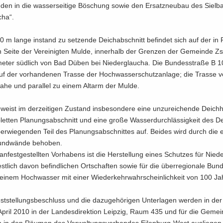
den in die was­ser­sei­ti­ge Bö­schung sowie den Er­satz­neu­bau des Siel­b
cha“.
 m lange in­stand zu set­zen­de Deich­ab­schnitt be­fin­det sich auf der in F
n Seite der Ver­ei­nig­ten Mulde, in­ner­halb der Gren­zen der Ge­mein­de Zs
­me­ter süd­lich von Bad Düben bei Nie­der­g­lau­cha. Die Bun­des­stra­ße B 1
f der vor­han­de­nen Tras­se der Hoch­was­ser­schutz­an­la­ge; die Tras­se ve
 nahe und par­al­lel zu einem Alt­arm der Mulde.
eist im der­zei­ti­gen Zu­stand ins­be­son­de­re eine un­zu­rei­chen­de Deich­
t­ten Pla­nungs­ab­schnitt und eine große Was­ser­durch­läs­sig­keit des De
r­wie­gen­den Teil des Pla­nungs­ab­schnit­tes auf. Bei­des wird durch die e
nd­wän­de be­ho­ben.
an­fest­ge­stell­ten Vor­ha­bens ist die Her­stel­lung eines Schut­zes für Nie­de
t­lich davon be­find­li­chen Ort­schaf­ten sowie für die über­re­gio­na­le Bun­
einem Hoch­was­ser mit einer Wie­der­kehr­wahr­schein­lich­keit von 100 Jah
st­stel­lungs­be­schluss und die da­zu­ge­hö­ri­gen Un­ter­la­gen wer­den in de
April 2010 in der Lan­des­di­rek­ti­on Leip­zig, Raum 435 und für die Ge­mei