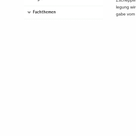
Zschepp­li
le­gung wi
Fachthemen
ga­be vom 