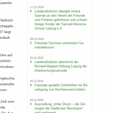
au­werks
17.12.2010
Lan­des­di­rek­ti­on über­gibt er­neut
Spen­de an den Ver­ein der Freun­de
und För­de­rer ge­hör­lo­ser und schwer­
ließ­rich­
hö­ri­ger Kin­der der Samuel-​Heinicke-
chepp­lin,
Schule Leip­zig e.V.
07 liegt
r­läuft
08.12.2010
Frei­staat Sach­sen un­ter­stützt Ge­
mein­de­fu­si­on
hö­he auf
26.11.2010
ich­kör­
Lan­des­di­rek­ti­on über­reicht der
Richard-​Wagner-Stiftung Leip­zig die
in­zu­bau­
An­er­ken­nungs­ur­kun­de
r­g­lau­cha
25.11.2010
des­stra­ße
Frei­staat ge­währt So­fort­hil­fen für Be­
sei­ti­gung von Hoch­was­ser­schä­den
­ren.
02.11.2010
r Zeit vom
Aus­stel­lung „Unter Druck – die Zei­
n­de
tun­gen der fried­li­chen Re­vo­lu­ti­on“
wird ver­län­gert