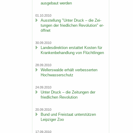
aus­ge­baut wer­den
01.10.2010
Aus­stel­lung "Unter Druck – die Zei­
tun­gen der fried­li­chen Re­vo­lu­ti­on" er­
öff­net
30.09.2010
Lan­des­di­rek­ti­on er­stat­tet Kos­ten für
Kran­ken­be­hand­lung von Flücht­lin­gen
28.09.2010
Wel­ler­s­wal­de er­hält ver­bes­ser­ten
Hoch­was­ser­schutz
24.09.2010
Unter Druck – die Zei­tun­gen der
fried­li­chen Re­vo­lu­ti­on
20.09.2010
Bund und Frei­staat un­ter­stüt­zen
Leip­zi­ger Zoo
17.09.2010