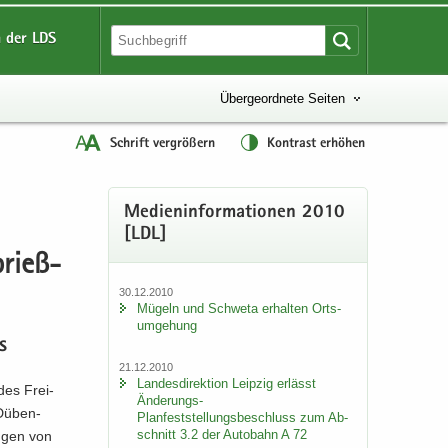
 der LDS
Übergeordnete Seiten
Schrift vergrößern
Kontrast erhöhen
Me­di­en­in­for­ma­tio­nen 2010
[LDL]
prieß­
30.12.2010
Mü­geln und Schwe­ta er­hal­ten Orts­
um­ge­hung
s
21.12.2010
Lan­des­di­rek­ti­on Leip­zig er­lässt
 des Frei­
Änderungs-​
Düben-​
Planfeststellungsbeschluss zum Ab­
schnitt 3.2 der Au­to­bahn A 72
n­gen von