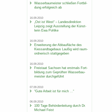
Was­ser­bau­meis­ter schlie­ßen Fort­bil­
dung er­folg­reich ab
16.09.2010
„Ost ist West“ – Lan­des­di­rek­ti­on
Leip­zig zeigt Aus­stel­lung der Künst­
le­rin Ewa Pohl­ke
16.09.2010
Er­wei­te­rung der Ab­bau­flä­che des
Kies­sand­ta­ge­baus Lau­ßig wird raum­
ord­ne­risch statt­ge­ge­ben
16.09.2010
Frei­staat Sach­sen hat erst­mals Fort­
bil­dung zum Ge­prüf­ten Was­ser­bau­
meis­ter durch­ge­führt
07.09.2010
“Gute Ar­beit ist für mich …“
06.09.2010
100 Tage Be­hör­den­lei­tung durch Dr.
Mi­cha­el Feist