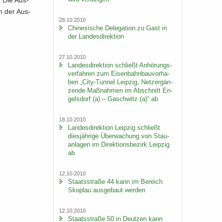
. Die Aus­
in der Aus­
28.10.2010
Chi­ne­si­sche De­le­ga­ti­on zu Gast in
der Lan­des­di­rek­ti­on
27.10.2010
Lan­des­di­rek­ti­on schließt An­hö­rungs­
ver­fah­ren zum Ei­sen­bahn­bau­vor­ha­
ben „City-​Tunnel Leip­zig, Netz­er­gän­
zen­de Maß­nah­men im Ab­schnitt En­
gels­dorf (a) – Gaschwitz (a)“ ab
18.10.2010
Lan­des­di­rek­ti­on Leip­zig schließt
dies­jäh­ri­ge Über­wa­chung von Stau­
an­la­gen im Di­rek­ti­ons­be­zirk Leip­zig
ab
12.10.2010
Staats­stra­ße 44 kann im Be­reich
Sko­plau aus­ge­baut wer­den
12.10.2010
Staats­stra­ße 50 in Deut­zen kann