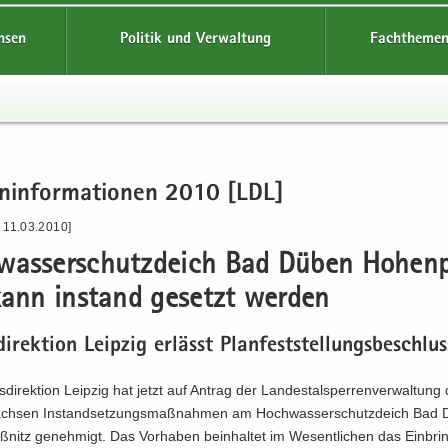
hsen
Politik und Verwaltung
Fachthemen
en­in­for­ma­tio­nen 2010 [LDL]
 11.03.2010]
was­ser­schutz­deich Bad Düben Ho­hen­
kann in­stand ge­setzt wer­den
di­rek­ti­on Leip­zig er­lässt Plan­fest­stel­lungs­be­schlus
­di­rek­ti­on Leip­zig hat jetzt auf An­trag der Lan­des­tal­sper­ren­ver­wal­tung
ach­sen In­stand­set­zungs­maß­nah­men am Hoch­was­ser­schutz­deich Bad 
itz ge­neh­migt. Das Vor­ha­ben be­inhal­tet im We­sent­li­chen das Ein­bri