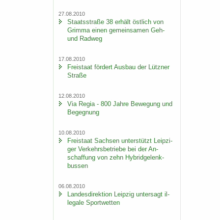
27.08.2010
Staats­stra­ße 38 er­hält öst­lich von
Grim­ma einen ge­mein­sa­men Geh-
und Rad­weg
17.08.2010
Frei­staat för­dert Aus­bau der Lütz­ner
Stra­ße
12.08.2010
Via Regia - 800 Jahre Be­we­gung und
Be­geg­nung
10.08.2010
Frei­staat Sach­sen un­ter­stützt Leip­zi­
ger Ver­kehrs­be­trie­be bei der An­
schaf­fung von zehn Hy­brid­ge­lenk­
bus­sen
06.08.2010
Lan­des­di­rek­ti­on Leip­zig un­ter­sagt il­
le­ga­le Sport­wet­ten