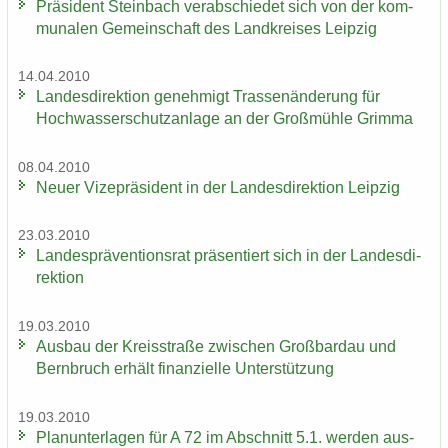
Prä­si­dent Stein­bach ver­ab­schie­det sich von der kom­
mu­na­len Ge­mein­schaft des Land­krei­ses Leip­zig
14.04.2010
Lan­des­di­rek­ti­on ge­neh­migt Tras­sen­än­de­rung für
Hoch­was­ser­schutz­an­la­ge an der Groß­müh­le Grim­ma
08.04.2010
Neuer Vi­ze­prä­si­dent in der Lan­des­di­rek­ti­on Leip­zig
23.03.2010
Lan­des­prä­ven­ti­ons­rat prä­sen­tiert sich in der Lan­des­di­
rek­ti­on
19.03.2010
Aus­bau der Kreis­stra­ße zwi­schen Groß­bardau und
Bern­bruch er­hält fi­nan­zi­el­le Un­ter­stüt­zung
19.03.2010
Plan­un­ter­la­gen für A 72 im Ab­schnitt 5.1. wer­den aus­