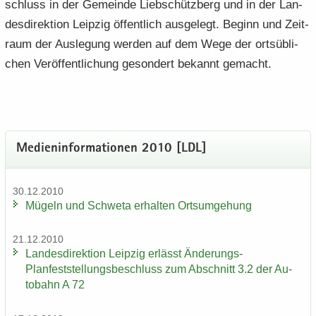
schluss in der Ge­mein­de Lieb­schütz­berg und in der Lan­
des­di­rek­ti­on Leip­zig öf­fent­lich aus­ge­legt. Be­ginn und Zeit­
raum der Aus­le­gung wer­den auf dem Wege der orts­üb­li­
chen Ver­öf­fent­li­chung ge­son­dert be­kannt ge­macht.
Me­di­en­in­for­ma­tio­nen 2010 [LDL]
30.12.2010
Mü­geln und Schwe­ta er­hal­ten Orts­um­ge­hung
21.12.2010
Lan­des­di­rek­ti­on Leip­zig er­lässt Änderungs-​
Planfeststellungsbeschluss zum Ab­schnitt 3.2 der Au­
to­bahn A 72