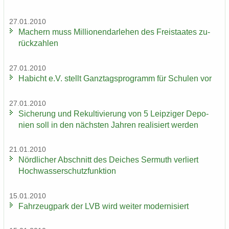
27.01.2010
Ma­chern muss Mil­lio­nen­dar­le­hen des Frei­staa­tes zu­
rück­zah­len
27.01.2010
Ha­bicht e.V. stellt Ganz­tags­pro­gramm für Schu­len vor
27.01.2010
Si­che­rung und Re­kul­ti­vie­rung von 5 Leip­zi­ger De­po­
nien soll in den nächs­ten Jah­ren rea­li­siert wer­den
21.01.2010
Nörd­li­cher Ab­schnitt des Dei­ches Ser­muth ver­liert
Hoch­was­ser­schutz­funk­ti­on
15.01.2010
Fahr­zeug­park der LVB wird wei­ter mo­der­ni­siert