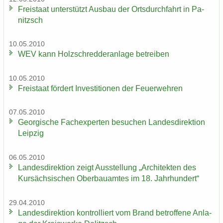
Frei­staat un­ter­stützt Aus­bau der Orts­durch­fahrt in Pa­
nitzsch
10.05.2010
WEV kann Holz­schred­de­r­an­la­ge be­trei­ben
10.05.2010
Frei­staat för­dert In­ves­ti­tio­nen der Feu­er­weh­ren
07.05.2010
Ge­or­gi­sche Fach­ex­per­ten be­su­chen Lan­des­di­rek­ti­on
Leip­zig
06.05.2010
Lan­des­di­rek­ti­on zeigt Aus­stel­lung „Ar­chi­tek­ten des
Kur­säch­si­schen Ober­bau­am­tes im 18. Jahr­hun­dert“
29.04.2010
Lan­des­di­rek­ti­on kon­trol­liert vom Brand be­trof­fe­ne An­la­