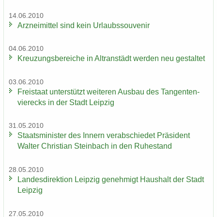
14.06.2010
Arz­nei­mit­tel sind kein Ur­laubs­sou­ve­nir
04.06.2010
Kreu­zungs­be­rei­che in Altran­städt wer­den neu ge­stal­tet
03.06.2010
Frei­staat un­ter­stützt wei­te­ren Aus­bau des Tan­gen­ten­
vier­ecks in der Stadt Leip­zig
31.05.2010
Staats­mi­nis­ter des In­nern ver­ab­schie­det Prä­si­dent
Wal­ter Chris­ti­an Stein­bach in den Ru­he­stand
28.05.2010
Lan­des­di­rek­ti­on Leip­zig ge­neh­migt Haus­halt der Stadt
Leip­zig
27.05.2010