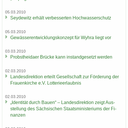
05.03.2010
Sey­de­witz er­hält ver­bes­ser­ten Hoch­was­ser­schutz
05.03.2010
Ge­wäs­ser­ent­wick­lungs­kon­zept für Wyhra liegt vor
03.03.2010
Probst­hei­da­er Brü­cke kann in­stand­ge­setzt wer­den
02.03.2010
Lan­des­di­rek­ti­on er­teilt Ge­sell­schaft zur För­de­rung der
Frau­en­kir­che e.V. Lot­te­rie­er­laub­nis
02.03.2010
„Iden­ti­tät durch Bauen“ – Lan­des­di­rek­ti­on zeigt Aus­
stel­lung des Säch­si­schen Staats­mi­nis­te­ri­ums der Fi­
nan­zen