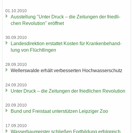
01.10.2010
Aus­stel­lung "Unter Druck – die Zei­tun­gen der fried­li­
chen Re­vo­lu­ti­on" er­öff­net
30.09.2010
Lan­des­di­rek­ti­on er­stat­tet Kos­ten für Kran­ken­be­hand­
lung von Flücht­lin­gen
28.09.2010
Wel­ler­s­wal­de er­hält ver­bes­ser­ten Hoch­was­ser­schutz
24.09.2010
Unter Druck – die Zei­tun­gen der fried­li­chen Re­vo­lu­ti­on
20.09.2010
Bund und Frei­staat un­ter­stüt­zen Leip­zi­ger Zoo
17.09.2010
Was­ser­bau­meis­ter schlie­ßen Fort­bil­dung er­folg­reich