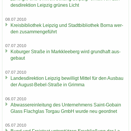
des­di­rek­ti­on Leip­zig grü­nes Licht
08.07.2010
Kreis­bi­blio­thek Leip­zig und Stadt­bi­blio­thek Borna wer­
den zu­sam­men­ge­führt
07.07.2010
Ko­bur­ger Stra­ße in Mark­klee­berg wird grund­haft aus­
ge­baut
07.07.2010
Lan­des­di­rek­ti­on Leip­zig be­wil­ligt Mit­tel für den Aus­bau
der August-​Bebel-Straße in Grim­ma
06.07.2010
Ab­was­ser­ein­lei­tung des Un­ter­neh­mens Saint-​Gobain
Glass Flach­glas Tor­gau GmbH wurde neu ge­ord­net
05.07.2010