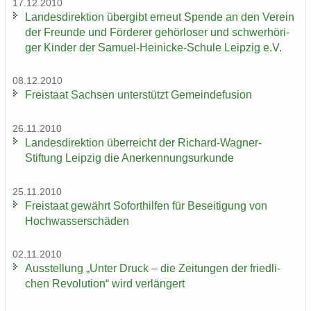
17.12.2010
Lan­des­di­rek­ti­on über­gibt er­neut Spen­de an den Ver­ein
der Freun­de und För­de­rer ge­hör­lo­ser und schwer­hö­ri­
ger Kin­der der Samuel-​Heinicke-Schule Leip­zig e.V.
08.12.2010
Frei­staat Sach­sen un­ter­stützt Ge­mein­de­fu­si­on
26.11.2010
Lan­des­di­rek­ti­on über­reicht der Richard-​Wagner-
Stiftung Leip­zig die An­er­ken­nungs­ur­kun­de
25.11.2010
Frei­staat ge­währt So­fort­hil­fen für Be­sei­ti­gung von
Hoch­was­ser­schä­den
02.11.2010
Aus­stel­lung „Unter Druck – die Zei­tun­gen der fried­li­
chen Re­vo­lu­ti­on“ wird ver­län­gert