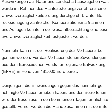
Aus­wir­kun­gen auf Natur und Land­schaft aus­zu­ge­hen war,
wurde im Rah­men des Plan­fest­stel­lungs­ver­fah­rens eine
Um­welt­ver­träg­lich­keits­prü­fung durch­ge­führt. Unter Be­
rück­sich­ti­gung zahl­rei­cher Kom­pen­sa­ti­ons­maß­nah­men
und Auf­la­gen konn­te in der Ge­samt­be­trach­tung eine po­si­
ti­ve Um­welt­ver­träg­lich­keit fest­ge­stellt wer­den.
Nun­mehr kann mit der Rea­li­sie­rung des Vor­ha­bens be­
gon­nen wer­den. Für das Vor­ha­ben ste­hen Zu­wen­dun­gen
aus dem Eu­ro­päi­schen Fonds für re­gio­na­le Ent­wick­lung
(EFRE) in Höhe von 481.000 Euro be­reit.
Den­je­ni­gen, die Ein­wen­dun­gen gegen das nun­mehr ge­
neh­mig­te Vor­ha­ben er­ho­ben haben, und den Be­trof­fe­nen
wird der Be­schluss in den kom­men­den Tagen förm­lich zu­
ge­stellt. Fer­ner wer­den die Pläne zu­sam­men mit dem Be­