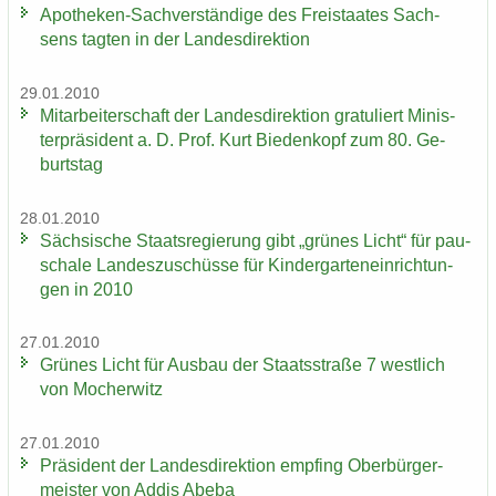
Apotheken-​Sachverständige des Frei­staa­tes Sach­
sens tag­ten in der Lan­des­di­rek­ti­on
29.01.2010
Mit­ar­bei­ter­schaft der Lan­des­di­rek­ti­on gra­tu­liert Mi­nis­
ter­prä­si­dent a. D. Prof. Kurt Bie­den­kopf zum 80. Ge­
burts­tag
28.01.2010
Säch­si­sche Staats­re­gie­rung gibt „grü­nes Licht“ für pau­
scha­le Lan­des­zu­schüs­se für Kin­der­gar­ten­ein­rich­tun­
gen in 2010
27.01.2010
Grü­nes Licht für Aus­bau der Staats­stra­ße 7 west­lich
von Mo­cher­witz
27.01.2010
Prä­si­dent der Lan­des­di­rek­ti­on emp­fing Ober­bür­ger­
meis­ter von Addis Abeba