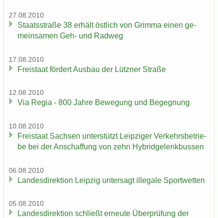
27.08.2010
Staats­stra­ße 38 er­hält öst­lich von Grim­ma einen ge­
mein­sa­men Geh- und Rad­weg
17.08.2010
Frei­staat för­dert Aus­bau der Lütz­ner Stra­ße
12.08.2010
Via Regia - 800 Jahre Be­we­gung und Be­geg­nung
10.08.2010
Frei­staat Sach­sen un­ter­stützt Leip­zi­ger Ver­kehrs­be­trie­
be bei der An­schaf­fung von zehn Hy­brid­ge­lenk­bus­sen
06.08.2010
Lan­des­di­rek­ti­on Leip­zig un­ter­sagt il­le­ga­le Sport­wet­ten
05.08.2010
Lan­des­di­rek­ti­on schließt er­neu­te Über­prü­fung der