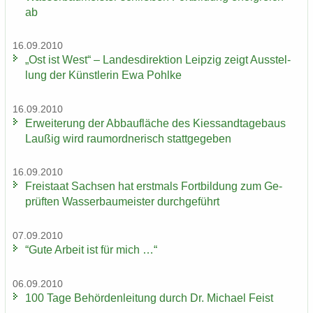
ab
16.09.2010
„Ost ist West“ – Lan­des­di­rek­ti­on Leip­zig zeigt Aus­stel­
lung der Künst­le­rin Ewa Pohl­ke
16.09.2010
Er­wei­te­rung der Ab­bau­flä­che des Kies­sand­ta­ge­baus
Lau­ßig wird raum­ord­ne­risch statt­ge­ge­ben
16.09.2010
Frei­staat Sach­sen hat erst­mals Fort­bil­dung zum Ge­
prüf­ten Was­ser­bau­meis­ter durch­ge­führt
07.09.2010
“Gute Ar­beit ist für mich …“
06.09.2010
100 Tage Be­hör­den­lei­tung durch Dr. Mi­cha­el Feist