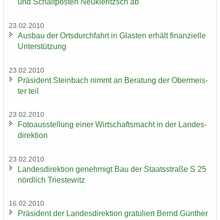
und Schalt­pos­ten Neu­kie­ritzsch ab
23.02.2010
Aus­bau der Orts­durch­fahrt in Glas­ten er­hält fi­nan­zi­el­le
Un­ter­stüt­zung
23.02.2010
Prä­si­dent Stein­bach nimmt an Be­ra­tung der Ober­meis­
ter teil
23.02.2010
Fo­to­aus­stel­lung einer Wirt­schafts­macht in der Lan­des­
di­rek­ti­on
23.02.2010
Lan­des­di­rek­ti­on ge­neh­migt Bau der Staats­stra­ße S 25
nörd­lich Tri­es­te­witz
16.02.2010
Prä­si­dent der Lan­des­di­rek­ti­on gra­tu­liert Bernd Gün­ther