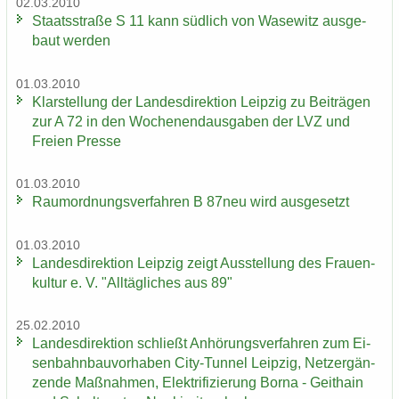
02.03.2010
Staats­stra­ße S 11 kann süd­lich von Wase­witz aus­ge­
baut wer­den
01.03.2010
Klar­stel­lung der Lan­des­di­rek­ti­on Leip­zig zu Bei­trä­gen
zur A 72 in den Wo­chen­end­aus­ga­ben der LVZ und
Frei­en Pres­se
01.03.2010
Raum­ord­nungs­ver­fah­ren B 87neu wird aus­ge­setzt
01.03.2010
Lan­des­di­rek­ti­on Leip­zig zeigt Aus­stel­lung des Frau­en­
kul­tur e. V. "All­täg­li­ches aus 89"
25.02.2010
Lan­des­di­rek­ti­on schließt An­hö­rungs­ver­fah­ren zum Ei­
sen­bahn­bau­vor­ha­ben City-​Tunnel Leip­zig, Netz­er­gän­
zen­de Maß­nah­men, Elek­tri­fi­zie­rung Borna - Geit­hain