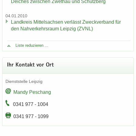
Dei­ches zwi­schen Zwet­hau und Schütz­berg
04.01.2010
Land­kreis Mit­tel­sach­sen ver­lässt Zweck­ver­band für
den Nah­ver­kehrs­raum Leip­zig (ZVNL)
Liste re­du­zie­ren ...
Ihr Kon­takt vor Ort
Dienst­stel­le Leip­zig
Mandy Peschang
0341 977 - 1004
0341 977 - 1099