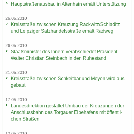
Haupt­stra­ßen­aus­bau in Al­ten­hain er­hält Un­ter­stüt­zung
26.05.2010
Kreis­stra­ße zwi­schen Kreu­zung Rack­witz/Schla­ditz
und Leip­zi­ger Salz­han­dels­stra­ße er­hält Rad­weg
26.05.2010
Staats­mi­nis­ter des In­nern ver­ab­schie­det Prä­si­dent
Wal­ter Chris­ti­an Stein­bach in den Ru­he­stand
21.05.2010
Kreis­stra­ße zwi­schen Schkeit­bar und Meyen wird aus­
ge­baut
17.05.2010
Lan­des­di­rek­ti­on ge­stat­tet Umbau der Kreu­zun­gen der
An­schluss­bahn des Tor­gau­er El­be­ha­fens mit öf­fent­li­
chen Stra­ßen
12.05.2010