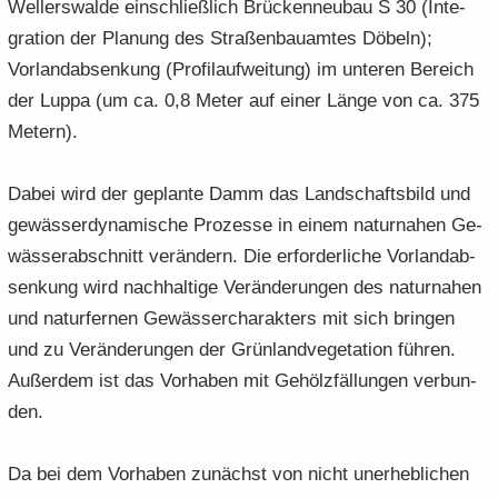
Wel­ler­s­wal­de ein­schließ­lich Brü­cken­neu­bau S 30 (In­te­
gra­ti­on der Pla­nung des Stra­ßen­bau­am­tes Dö­beln);
Vor­land­ab­sen­kung (Pro­fi­lauf­wei­tung) im un­te­ren Be­reich
der Luppa (um ca. 0,8 Meter auf einer Länge von ca. 375
Me­tern).
Dabei wird der ge­plan­te Damm das Land­schafts­bild und
ge­wäs­ser­dy­na­mi­sche Pro­zes­se in einem na­tur­na­hen Ge­
wäs­ser­ab­schnitt ver­än­dern. Die er­for­der­li­che Vor­land­ab­
sen­kung wird nach­hal­ti­ge Ver­än­de­run­gen des na­tur­na­hen
und na­tur­fer­nen Ge­wäs­ser­cha­rak­ters mit sich brin­gen
und zu Ver­än­de­run­gen der Grün­land­ve­ge­ta­ti­on füh­ren.
Au­ßer­dem ist das Vor­ha­ben mit Ge­hölz­fäl­lun­gen ver­bun­
den.
Da bei dem Vor­ha­ben zu­nächst von nicht un­er­heb­li­chen