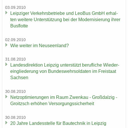
03.09.2010
Leip­zi­ger Ver­kehrs­be­trie­be und LeoBus GmbH er­hal­
ten wei­te­re Un­ter­stüt­zung bei der Mo­der­ni­sie­rung ihrer
Bus­flot­te
02.09.2010
Wie wei­ter im Neu­seen­land?
31.08.2010
Lan­des­di­rek­ti­on Leip­zig un­ter­stützt be­ruf­li­che Wie­der­
ein­glie­de­rung von Bun­des­wehr­sol­da­ten im Frei­staat
Sach­sen
30.08.2010
Netz­op­ti­mie­run­gen im Raum Zwenkau - Groß­dal­zig -
Groitzsch er­hö­hen Ver­sor­gungs­si­cher­heit
30.08.2010
20 Jahre Lan­des­stel­le für Bau­tech­nik in Leip­zig