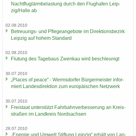
Nacht­flug­lärm­be­las­tung durch den Flug­ha­fen Leip­
zig/Halle ab
02.08.2010
Betreuungs-​ und Pfle­ge­an­ge­bo­te im Di­rek­ti­ons­be­zirk
Leip­zig auf hohem Stan­dard
02.08.2010
Flu­tung des Ta­ge­baus Zwenkau wird be­schleu­nigt
30.07.2010
„Places of peace“ - Werms­dor­fer Bür­ger­meis­ter in­for­
miert Lan­des­di­rek­ti­on zum eu­ro­päi­schen Netz­werk
30.07.2010
Frei­staat un­ter­stützt Fahr­bahn­ver­bes­se­rung an Kreis­
stra­ßen im Land­kreis Nord­sach­sen
28.07.2010
„En­er­gie und Um­welt Stif­tung Leip­zig“ er­hält von Lan­