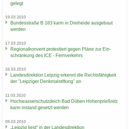
ge­legt
19.03.2010
Bun­des­stra­ße B 183 kann in Drei­hei­de aus­ge­baut
wer­den
17.03.2010
Re­gio­nal­kon­vent pro­tes­tiert gegen Pläne zur Ein­
schrän­kung des ICE - Fern­ver­kehrs
16.03.2010
Lan­des­di­rek­ti­on Leip­zig er­kennt die Rechts­fä­hig­keit
der "Leip­zi­ger Denk­mal­stif­tung" an
11.03.2010
Hoch­was­ser­schutz­deich Bad Düben Ho­hen­prieß­nitz
kann in­stand ge­setzt wer­den
09.03.2010
„Leip­zig liest“ in der Lan­des­di­rek­ti­on