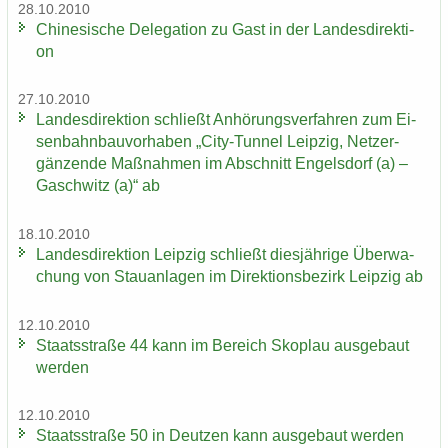
28.10.2010
Chi­ne­si­sche De­le­ga­ti­on zu Gast in der Lan­des­di­rek­ti­
on
27.10.2010
Lan­des­di­rek­ti­on schließt An­hö­rungs­ver­fah­ren zum Ei­
sen­bahn­bau­vor­ha­ben „City-​Tunnel Leip­zig, Netz­er­
gän­zen­de Maß­nah­men im Ab­schnitt En­gels­dorf (a) –
Gaschwitz (a)“ ab
18.10.2010
Lan­des­di­rek­ti­on Leip­zig schließt dies­jäh­ri­ge Über­wa­
chung von Stau­an­la­gen im Di­rek­ti­ons­be­zirk Leip­zig ab
12.10.2010
Staats­stra­ße 44 kann im Be­reich Sko­plau aus­ge­baut
wer­den
12.10.2010
Staats­stra­ße 50 in Deut­zen kann aus­ge­baut wer­den