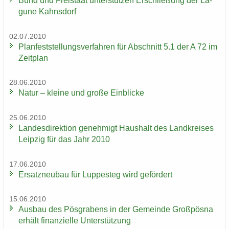
Bund und Frei­staat un­ter­stüt­zen Er­schlie­ßung der La­
gu­ne Kahns­dorf
02.07.2010
Plan­fest­stel­lungs­ver­fah­ren für Ab­schnitt 5.1 der A 72 im
Zeit­plan
28.06.2010
Natur – klei­ne und große Ein­bli­cke
25.06.2010
Lan­des­di­rek­ti­on ge­neh­migt Haus­halt des Land­krei­ses
Leip­zig für das Jahr 2010
17.06.2010
Er­satz­neu­bau für Lup­pe­steg wird ge­för­dert
15.06.2010
Aus­bau des Pös­gra­bens in der Ge­mein­de Groß­pös­na
er­hält fi­nan­zi­el­le Un­ter­stüt­zung