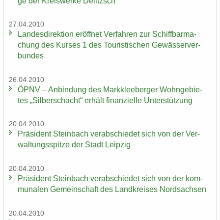
ge der Kreis­wer­ke De­litzsch
27.04.2010
Lan­des­di­rek­ti­on er­öff­net Ver­fah­ren zur Schiff­bar­ma­
chung des Kur­ses 1 des Tou­ris­ti­schen Ge­wäs­ser­ver­
bun­des
26.04.2010
ÖPNV – An­bin­dung des Mark­klee­ber­ger Wohn­ge­bie­
tes „Sil­ber­schacht“ er­hält fi­nan­zi­el­le Un­ter­stüt­zung
20.04.2010
Prä­si­dent Stein­bach ver­ab­schie­det sich von der Ver­
wal­tungs­spit­ze der Stadt Leip­zig
20.04.2010
Prä­si­dent Stein­bach ver­ab­schie­det sich von der kom­
mu­na­len Ge­mein­schaft des Land­krei­ses Nord­sach­sen
20.04.2010