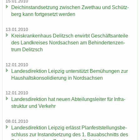
15.01.2010
Deich­in­stand­set­zung zwi­schen Zwet­hau und Schütz­
berg kann fort­ge­setzt wer­den
13.01.2010
Kreis­kran­ken­haus De­litzsch er­wirbt Ge­schäfts­an­tei­le
des Land­krei­ses Nord­sach­sen am Be­hin­der­ten­zen­
trum De­litzsch
12.01.2010
Lan­des­di­rek­ti­on Leip­zig un­ter­stützt Be­mü­hun­gen zur
Haus­halts­kon­so­li­die­rung in Nord­sach­sen
12.01.2010
Lan­des­di­rek­ti­on hat neuen Ab­tei­lungs­lei­ter für In­fra­
struk­tur und Ver­kehr
08.01.2010
Lan­des­di­rek­ti­on Leip­zig er­lässt Plan­fest­stel­lungs­be­
schluss zur In­stand­set­zung des 1. Bau­ab­schnitts des