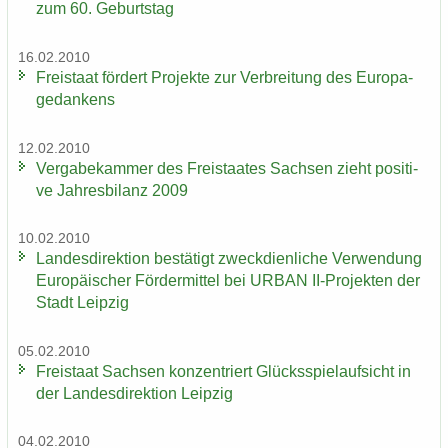
zum 60. Ge­burts­tag
16.02.2010
Frei­staat för­dert Pro­jek­te zur Ver­brei­tung des Eu­ro­pa­
ge­dan­kens
12.02.2010
Ver­ga­be­kam­mer des Frei­staa­tes Sach­sen zieht po­si­ti­
ve Jah­res­bi­lanz 2009
10.02.2010
Lan­des­di­rek­ti­on be­stä­tigt zweck­dien­li­che Ver­wen­dung
Eu­ro­päi­scher För­der­mit­tel bei URBAN II-​Projekten der
Stadt Leip­zig
05.02.2010
Frei­staat Sach­sen kon­zen­triert Glücks­spiel­auf­sicht in
der Lan­des­di­rek­ti­on Leip­zig
04.02.2010