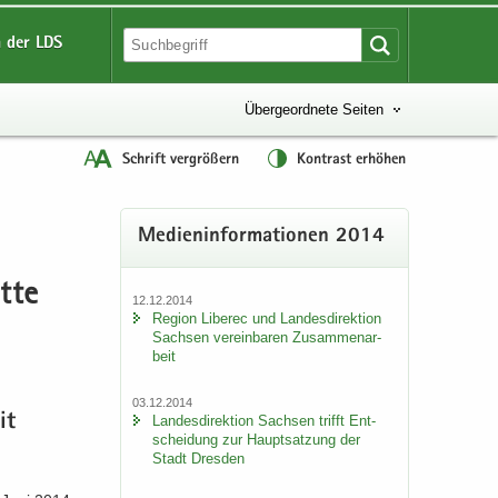
 der LDS
Übergeordnete Seiten
Schrift vergrößern
Kontrast erhöhen
Me­di­en­in­for­ma­tio­nen 2014
t­te
12.12.2014
Re­gi­on Li­be­rec und Lan­des­di­rek­ti­on
Sach­sen ver­ein­ba­ren Zu­sam­men­ar­
beit
03.12.2014
it
Lan­des­di­rek­ti­on Sach­sen trifft Ent­
schei­dung zur Haupt­sat­zung der
Stadt Dres­den