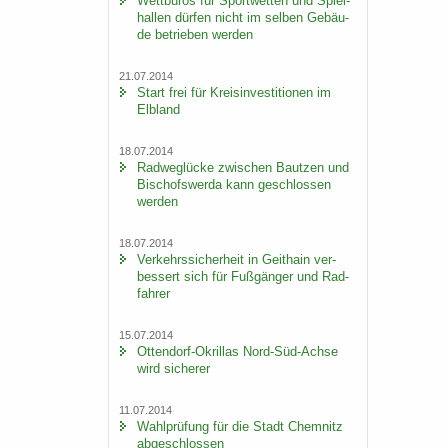
Wett­bü­ros für Sport­wet­ten und Spiel­
hal­len dür­fen nicht im sel­ben Ge­bäu­
de be­trie­ben wer­den
21.07.2014
Start frei für Kreis­in­ves­ti­tio­nen im
Elb­land
18.07.2014
Rad­weg­lü­cke zwi­schen Baut­zen und
Bi­schofs­wer­da kann ge­schlos­sen
wer­den
18.07.2014
Ver­kehrs­si­cher­heit in Geit­hain ver­
bes­sert sich für Fuß­gän­ger und Rad­
fah­rer
15.07.2014
Ottendorf-​Okrillas Nord-​Süd-Achse
wird si­che­rer
11.07.2014
Wahl­prü­fung für die Stadt Chem­nitz
ab­ge­schlos­sen