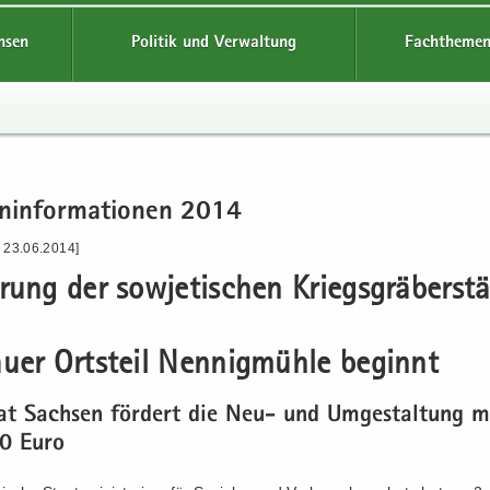
hsen
Politik und Verwaltung
Fachthemen
n­in­for­ma­tio­nen 2014
- 23.06.2014]
­rung der so­wje­ti­schen Kriegs­grä­ber­stä
u­er Orts­teil Nen­nig­müh­le be­ginnt
aat Sach­sen för­dert die Neu- und Um­ge­stal­tung m
0 Euro