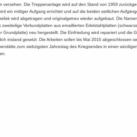
en ver­se­hen. Die Trep­pen­an­la­ge wird auf den Stand von 1959 zu­rück­ge
ird ein mit­ti­ger Auf­gang er­rich­tet und auf die bei­den seit­li­chen Auf­gän­g
e­lisk wird ab­ge­tra­gen und ori­gi­nal­ge­treu wie­der auf­ge­baut. Die Na­men
zwei­tei­li­ge Ver­bund­plat­ten aus email­lier­ten Edel­stahl­plat­ten (schwar­ze
er Grund­plat­te) neu her­ge­stellt. Die Ein­frie­dung wird re­pa­riert und die G
­lich in­stand ge­setzt. Die Ar­bei­ten sol­len bis Mai 2015 ab­ge­schlos­sen 
ber­stät­te zum sieb­zigs­ten Jah­res­tag des Kriegs­en­des in einen wür­di­g
zen.