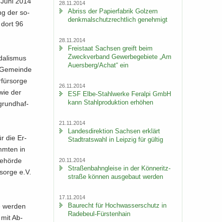
. Juni 2014
28.11.2014
Ab­riss der Pa­pier­fa­brik Golz­ern
ng der so­
denk­mal­schutz­recht­lich ge­neh­migt
n dort 96
28.11.2014
Frei­staat Sach­sen greift beim
Zweck­ver­band Ge­wer­be­ge­bie­te „Am
a­lis­mus
Au­ers­berg/Achat“ ein
r Ge­mein­de
für­sor­ge
26.11.2014
owie der
ESF Elbe-​Stahlwerke Fer­al­pi GmbH
kann Stahl­pro­duk­ti­on er­hö­hen
grund­haf­
21.11.2014
Lan­des­di­rek­ti­on Sach­sen er­klärt
ür die Er­
Stadt­rats­wahl in Leip­zig für gül­tig
mm­ten in
e­hör­de
20.11.2014
Stra­ßen­bahn­glei­se in der Kön­ne­ritz­
sor­ge e.V.
stra­ße kön­nen aus­ge­baut wer­den
17.11.2014
Bau­recht für Hoch­was­ser­schutz in
e wer­den
Radebeul-​Fürstenhain
d mit Ab­