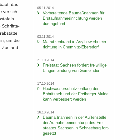
­baut, das
05.11.2014
e ver­zich­
Vor­be­rei­ten­de Bau­maß­nah­men für
Erst­auf­nah­me­ein­rich­tung wer­den
s­ta­feln
durch­ge­führt
 Schrift­ta­
rab­stät­te
03.11.2014
sein, um die
Ma­trat­zen­brand in Asyl­be­wer­ber­ein­
rich­tung in Chemnitz-​Ebersdorf
en Zu­stand
21.10.2014
Frei­staat Sach­sen för­dert frei­wil­li­ge
Ein­ge­mein­dung von Ge­mein­den
17.10.2014
Hoch­was­ser­schutz ent­lang der
Bobritzsch und der Frei­ber­ger Mulde
kann ver­bes­sert wer­den
16.10.2014
Bau­maß­nah­men in der Au­ßen­stel­le
der Auf­nah­me­ein­rich­tung des Frei­
staa­tes Sach­sen in Schnee­berg fort­
ge­setzt