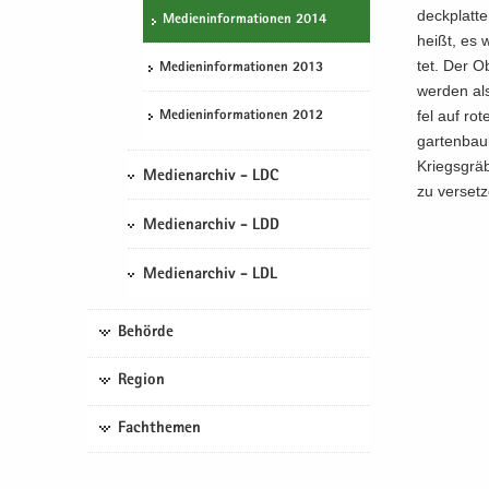
deck­plat­t
Me­di­en­in­for­ma­tio­nen 2014
heißt, es w
tet. Der Ob
Me­di­en­in­for­ma­tio­nen 2013
wer­den als 
fel auf rot
Me­di­en­in­for­ma­tio­nen 2012
gar­ten­bau
Kriegs­grä­
Medienarchiv - LDC
zu ver­set­
Medienarchiv - LDD
Medienarchiv - LDL
Behörde
Region
Fachthemen