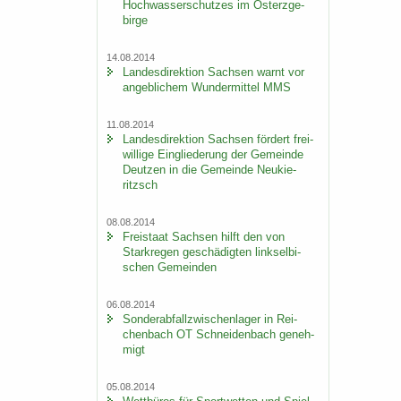
Hoch­was­ser­schut­zes im Ost­erz­ge­
bir­ge
14.08.2014
Lan­des­di­rek­ti­on Sach­sen warnt vor
an­geb­li­chem Wun­der­mit­tel MMS
11.08.2014
Lan­des­di­rek­ti­on Sach­sen för­dert frei­
wil­li­ge Ein­glie­de­rung der Ge­mein­de
Deut­zen in die Ge­mein­de Neu­kie­
ritzsch
08.08.2014
Frei­staat Sach­sen hilft den von
Stark­re­gen ge­schä­dig­ten linksel­bi­
schen Ge­mein­den
06.08.2014
Son­der­ab­fall­zwi­schen­la­ger in Rei­
chen­bach OT Schnei­den­bach ge­neh­
migt
05.08.2014