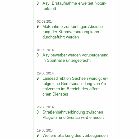
Asyl Erst­auf­nah­me er­wei­tert Not­un­
ter­kunft
02.09.2014
Maß­nah­me zur künf­ti­gen Ab­si­che­
rung der Strom­ver­sor­gung kann
durch­ge­führt wer­den
01.09.2014
Asyl­be­wer­ber wer­den vor­über­ge­hend
in Sport­hal­le un­ter­ge­bracht
29.08.2014
Lan­des­di­rek­ti­on Sach­sen wür­digt er­
folg­rei­che Be­rufs­aus­bil­dung von Ab­
sol­ven­ten im Be­reich des öf­fent­li­
chen Diens­tes
26.08.2014
Stra­ßen­bahn­ver­bin­dung zwi­schen
Plag­witz und Grün­au wird er­neu­ert
19.08.2014
Wei­te­re Stär­kung des vor­beu­gen­den