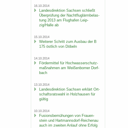
16.10.2014
Lan­des­di­rek­ti­on Sach­sen schließt
Über­prü­fung der Nacht­flug­lärm­be­las­
tung 2013 am Flug­ha­fen Leip­
zig/Halle ab
15.10.2014
Wei­te­rer Schritt zum Aus­bau der B
175 öst­lich von Dö­beln
14.10.2014
För­der­mit­tel für Hoch­was­ser­schutz­
maß­nah­men am Wei­ßen­bor­ner Dorf­
bach
13.10.2014
Lan­des­di­rek­ti­on Sach­sen er­klärt Ort­
schafts­rats­wahl in Holz­hau­sen für
gül­tig
10.10.2014
Fu­si­ons­be­mü­hun­gen von Frau­en­
stein und Hartmannsdorf-​Reichenau
auch im zwei­ten An­lauf ohne Er­folg