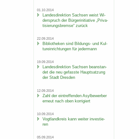
01.10.2014
Lan­des­di­rek­ti­on Sach­sen weist Wi­
der­spruch der Bür­ger­initia­ti­ve „Pri­va­
ti­sie­rungs­brem­se“ zu­rück
22.09.2014
Bi­blio­the­ken sind Bildungs-​ und Kul­
tur­ein­rich­tun­gen für je­der­mann
19.09.2014
Lan­des­di­rek­ti­on Sach­sen be­an­stan­
det die neu ge­fass­te Haupt­sat­zung
der Stadt Dres­den
12.09.2014
Zahl der ein­tref­fen­den Asyl­be­wer­ber
er­neut nach oben kor­ri­giert
10.09.2014
Vogt­land­kreis kann wei­ter in­ves­tie­
ren
05.09.2014