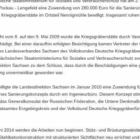
­sche Staats­mi­nis­te­ri­um für So­zia­les und Ver­brau­cher­schutz hat am 2
Po­ckau - Len­ge­feld eine Zu­wen­dung von 280.000 Euro für die Sa­nie­ru
n Kriegs­grä­ber­stät­te im Orts­teil Nen­nig­müh­le be­wil­ligt. Ins­ge­samt ruhe
ht vom 8. auf den 9. Mai 2009 wurde die Kriegs­grä­ber­stät­te durch Van­d
hä­digt. Bei einer dar­auf­hin er­folg­ten Be­sich­ti­gung kamen Ver­tre­ter de
s Lan­des­ver­ban­des Sach­sen des Volks­bun­des Deut­sche Kriegs­grä­ber­
äch­si­schen Staats­mi­nis­te­ri­ums für So­zia­les und Ver­brau­cher­schutz s
­rek­ti­on Sach­sen zu dem Schluss, dass durch die Be­schä­di­gun­gen eine 
ung un­ver­meid­bar ge­wor­den war.
l­lig­te die Lan­des­di­rek­ti­on Sach­sen im Ja­nu­ar 2010 eine Zu­wen­dung f
ines Sa­nie­rungs­kon­zepts durch ein In­ge­nieur­bü­ro. Die­sem Kon­zept sti
as Ge­ne­ral­kon­su­lat der Rus­si­schen Fö­de­ra­ti­on, die Un­te­re Denk­mal­b
ts­am­tes Erz­ge­birgs­kreis und der Volks­bund Deut­sche Kriegs­grä­ber­für­
i 2014 wer­den die Ar­bei­ten nun be­gin­nen. Stütz-​ und Brüs­tungs­wän­d
ahl­be­ton­kon­struk­ti­on mit struk­tu­rier­ten Sicht­flä­chen neu er­rich­tet un