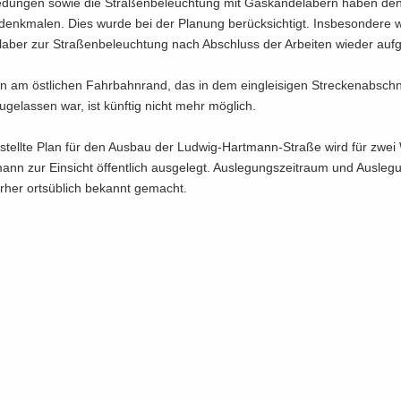
ie­dun­gen sowie die Stra­ßen­be­leuch­tung mit Gas­kandelabern haben den
­denk­ma­len. Dies wurde bei der Pla­nung be­rück­sich­tigt. Ins­be­son­de­re 
la­ber zur Stra­ßen­be­leuch­tung nach Ab­schluss der Ar­bei­ten wie­der auf­
 am öst­li­chen Fahr­bahn­rand, das in dem ein­glei­si­gen Strecken­abschni
 zu­ge­las­sen war, ist künf­tig nicht mehr mög­lich.
e­stell­te Plan für den Aus­bau der Ludwig-​Hartmann-Straße wird für zwe
mann zur Ein­sicht öf­fent­lich aus­ge­legt. Aus­le­gungs­zeit­raum und Ausle­
­her orts­üb­lich be­kannt ge­macht.