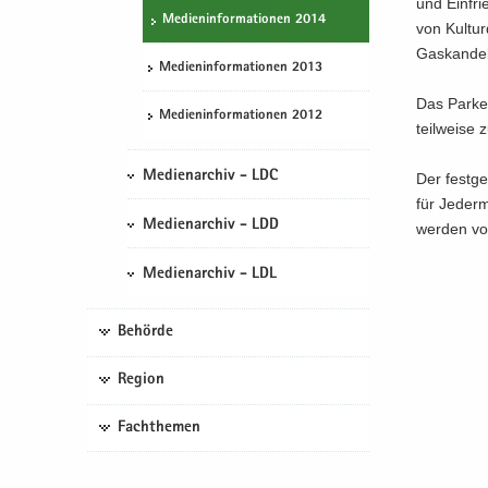
und Ein­fr
Me­di­en­in­for­ma­tio­nen 2014
von Kul­tur
Gas­kan­de­
Me­di­en­in­for­ma­tio­nen 2013
Das Par­ken
Me­di­en­in­for­ma­tio­nen 2012
teil­wei­se
Medienarchiv - LDC
Der fest­g
für Je­der­
Medienarchiv - LDD
wer­den vor
Medienarchiv - LDL
Behörde
Region
Fachthemen