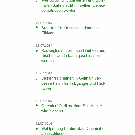
Wett­bü­ros für Sport­wet­ten und Spiel­
hal­len dür­fen nicht im sel­ben Ge­bäu­
de be­trie­ben wer­den
21.07.2014
Start frei für Kreis­in­ves­ti­tio­nen im
Elb­land
18.07.2014
Rad­weg­lü­cke zwi­schen Baut­zen und
Bi­schofs­wer­da kann ge­schlos­sen
wer­den
18.07.2014
Ver­kehrs­si­cher­heit in Geit­hain ver­
bes­sert sich für Fuß­gän­ger und Rad­
fah­rer
15.07.2014
Ottendorf-​Okrillas Nord-​Süd-Achse
wird si­che­rer
11.07.2014
Wahl­prü­fung für die Stadt Chem­nitz
ab­ge­schlos­sen