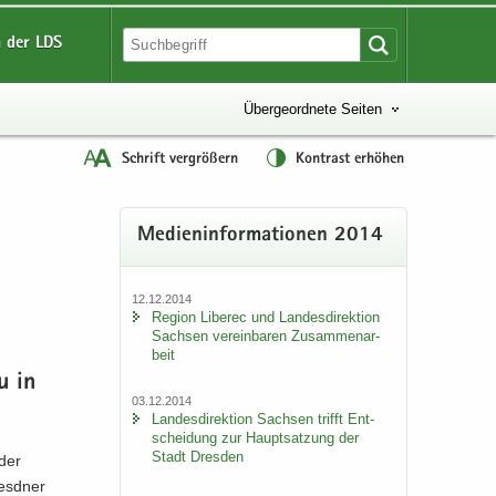
 der LDS
Übergeordnete Seiten
Schrift vergrößern
Kontrast erhöhen
Me­di­en­in­for­ma­tio­nen 2014
12.12.2014
Re­gi­on Li­be­rec und Lan­des­di­rek­ti­on
Sach­sen ver­ein­ba­ren Zu­sam­men­ar­
beit
au in
03.12.2014
Lan­des­di­rek­ti­on Sach­sen trifft Ent­
schei­dung zur Haupt­sat­zung der
Stadt Dres­den
 der
esd­ner