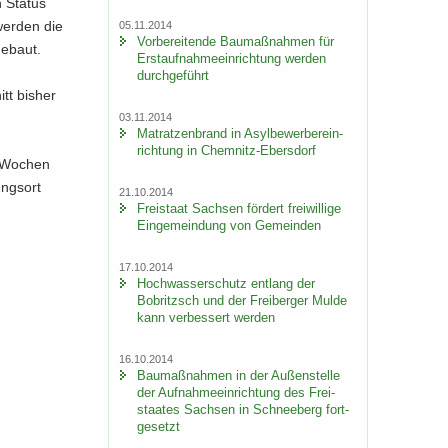
 Sta­tus
wer­den die
05.11.2014
Vor­be­rei­ten­de Bau­maß­nah­men für
ge­baut.
Erst­auf­nah­me­ein­rich­tung wer­den
durch­ge­führt
tt bis­her
03.11.2014
Ma­trat­zen­brand in Asyl­be­wer­ber­ein­
rich­tung in Chemnitz-​Ebersdorf
i Wo­chen
gungsort
21.10.2014
Frei­staat Sach­sen för­dert frei­wil­li­ge
Ein­ge­mein­dung von Ge­mein­den
17.10.2014
Hoch­was­ser­schutz ent­lang der
Bobritzsch und der Frei­ber­ger Mulde
kann ver­bes­sert wer­den
16.10.2014
Bau­maß­nah­men in der Au­ßen­stel­le
der Auf­nah­me­ein­rich­tung des Frei­
staa­tes Sach­sen in Schnee­berg fort­
ge­setzt