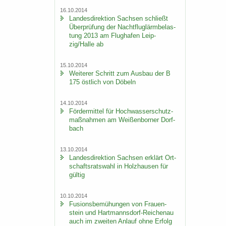
16.10.2014
Lan­des­di­rek­ti­on Sach­sen schließt
Über­prü­fung der Nacht­flug­lärm­be­las­
tung 2013 am Flug­ha­fen Leip­
zig/Halle ab
15.10.2014
Wei­te­rer Schritt zum Aus­bau der B
175 öst­lich von Dö­beln
14.10.2014
För­der­mit­tel für Hoch­was­ser­schutz­
maß­nah­men am Wei­ßen­bor­ner Dorf­
bach
13.10.2014
Lan­des­di­rek­ti­on Sach­sen er­klärt Ort­
schafts­rats­wahl in Holz­hau­sen für
gül­tig
10.10.2014
Fu­si­ons­be­mü­hun­gen von Frau­en­
stein und Hartmannsdorf-​Reichenau
auch im zwei­ten An­lauf ohne Er­folg