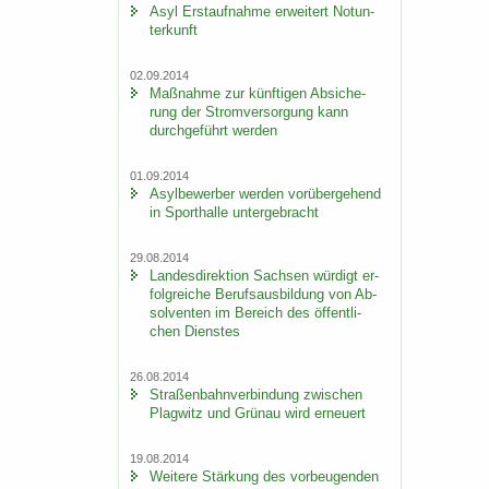
Asyl Erst­auf­nah­me er­wei­tert Not­un­
ter­kunft
02.09.2014
Maß­nah­me zur künf­ti­gen Ab­si­che­
rung der Strom­ver­sor­gung kann
durch­ge­führt wer­den
01.09.2014
Asyl­be­wer­ber wer­den vor­über­ge­hend
in Sport­hal­le un­ter­ge­bracht
29.08.2014
Lan­des­di­rek­ti­on Sach­sen wür­digt er­
folg­rei­che Be­rufs­aus­bil­dung von Ab­
sol­ven­ten im Be­reich des öf­fent­li­
chen Diens­tes
26.08.2014
Stra­ßen­bahn­ver­bin­dung zwi­schen
Plag­witz und Grün­au wird er­neu­ert
19.08.2014
Wei­te­re Stär­kung des vor­beu­gen­den