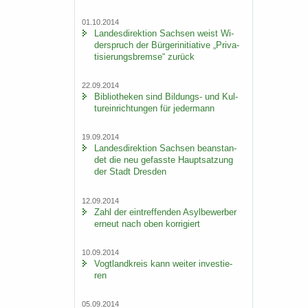
01.10.2014
Lan­des­di­rek­ti­on Sach­sen weist Wi­
der­spruch der Bür­ger­initia­ti­ve „Pri­va­
ti­sie­rungs­brem­se“ zu­rück
22.09.2014
Bi­blio­the­ken sind Bildungs-​ und Kul­
tur­ein­rich­tun­gen für je­der­mann
19.09.2014
Lan­des­di­rek­ti­on Sach­sen be­an­stan­
det die neu ge­fass­te Haupt­sat­zung
der Stadt Dres­den
12.09.2014
Zahl der ein­tref­fen­den Asyl­be­wer­ber
er­neut nach oben kor­ri­giert
10.09.2014
Vogt­land­kreis kann wei­ter in­ves­tie­
ren
05.09.2014