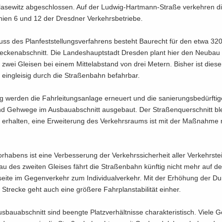
Bla­se­witz ab­ge­schlos­sen. Auf der Ludwig-​Hartmann-Straße ver­keh­ren d
­ni­en 6 und 12 der Dresd­ner Ver­kehrs­be­trie­be.
uss des Plan­fest­stel­lungs­ver­fah­rens be­steht Bau­recht für den etwa 3
re­cken­ab­schnitt. Die Lan­des­haupt­stadt Dres­den plant hier den Neu­bau
t zwei Glei­sen bei einem Mit­tel­ab­stand von drei Me­tern. Bis­her ist die­s
 ein­glei­sig durch die Straßen­bahn be­fahr­bar.
tig wer­den die Fahr­lei­tungs­an­la­ge er­neu­ert und die sanierungsbedürf­t
d Geh­we­ge im Aus­bau­ab­schnitt ausge­baut. Der Stra­ßen­quer­schnitt bl
 er­hal­ten, eine Erweite­rung des Ver­kehrs­raums ist mit der Maß­nah­me 
r­ha­bens ist eine Ver­bes­se­rung der Ver­kehrs­si­cher­heit aller Ver­kehrst
u des zwei­ten Glei­ses fährt die Stra­ßen­bahn künf­tig nicht mehr auf der
ei­te im Ge­gen­ver­kehr zum Indivi­dualverkehr. Mit der Er­hö­hung der Dur
 Stre­cke geht auch eine grö­ße­re Fahr­plan­sta­bi­li­tät ein­her.
­bau­ab­schnitt sind be­eng­te Platz­ver­hält­nis­se cha­rak­te­ris­tisch. Viele 