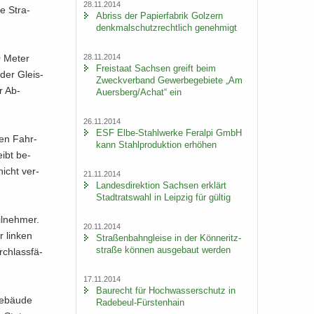
28.11.2014
ie Stra­
Ab­riss der Pa­pier­fa­brik Golz­ern
denk­mal­schutz­recht­lich ge­neh­migt
28.11.2014
20 Meter
Frei­staat Sach­sen greift beim
 der Gleis­
Zweck­ver­band Ge­wer­be­ge­bie­te „Am
er Ab­
Au­ers­berg/Achat“ ein
26.11.2014
ESF Elbe-​Stahlwerke Fer­al­pi GmbH
igen Fahr­
kann Stahl­pro­duk­ti­on er­hö­hen
eibt be­
nicht ver­
21.11.2014
Lan­des­di­rek­ti­on Sach­sen er­klärt
Stadt­rats­wahl in Leip­zig für gül­tig
eilnehmer.
20.11.2014
 lin­ken
Stra­ßen­bahn­glei­se in der Kön­ne­ritz­
stra­ße kön­nen aus­ge­baut wer­den
ch­lass­fä­
17.11.2014
Bau­recht für Hoch­was­ser­schutz in
Ge­bäu­de
Radebeul-​Fürstenhain