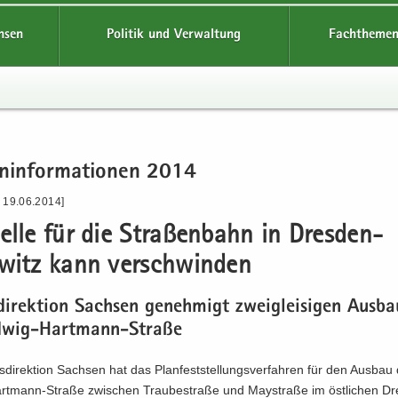
hsen
Politik und Verwaltung
Fachthemen
n­in­for­ma­tio­nen 2014
- 19.06.2014]
el­le für die Stra­ßen­bahn in Dresden-​
witz kann ver­schwin­den
di­rek­ti­on Sach­sen ge­neh­migt zwei­glei­si­gen Aus­b
dwig-​Hartmann-Straße
­di­rek­ti­on Sach­sen hat das Plan­fest­stel­lungs­ver­fah­ren für den Aus­bau
rtmann-Straße zwi­schen Trau­be­stra­ße und May­stra­ße im öst­li­chen Dr