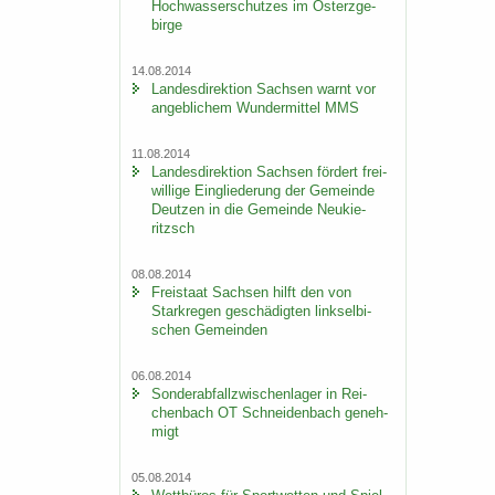
Hoch­was­ser­schut­zes im Ost­erz­ge­
bir­ge
14.08.2014
Lan­des­di­rek­ti­on Sach­sen warnt vor
an­geb­li­chem Wun­der­mit­tel MMS
11.08.2014
Lan­des­di­rek­ti­on Sach­sen för­dert frei­
wil­li­ge Ein­glie­de­rung der Ge­mein­de
Deut­zen in die Ge­mein­de Neu­kie­
ritzsch
08.08.2014
Frei­staat Sach­sen hilft den von
Stark­re­gen ge­schä­dig­ten linksel­bi­
schen Ge­mein­den
06.08.2014
Son­der­ab­fall­zwi­schen­la­ger in Rei­
chen­bach OT Schnei­den­bach ge­neh­
migt
05.08.2014