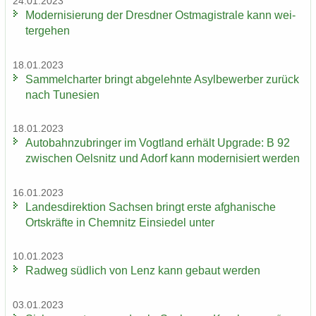
24.01.2023
Mo­der­ni­sie­rung der Dresd­ner Ost­ma­gis­tra­le kann wei­
ter­ge­hen
18.01.2023
Sam­mel­char­ter bringt ab­ge­lehn­te Asyl­be­wer­ber zu­rück
nach Tu­ne­si­en
18.01.2023
Au­to­bahn­zu­brin­ger im Vogt­land er­hält Up­grade: B 92
zwi­schen Oels­nitz und Adorf kann mo­der­ni­siert wer­den
16.01.2023
Lan­des­di­rek­ti­on Sach­sen bringt erste af­gha­ni­sche
Orts­kräf­te in Chem­nitz Ein­sie­del unter
10.01.2023
Rad­weg süd­lich von Lenz kann ge­baut wer­den
03.01.2023