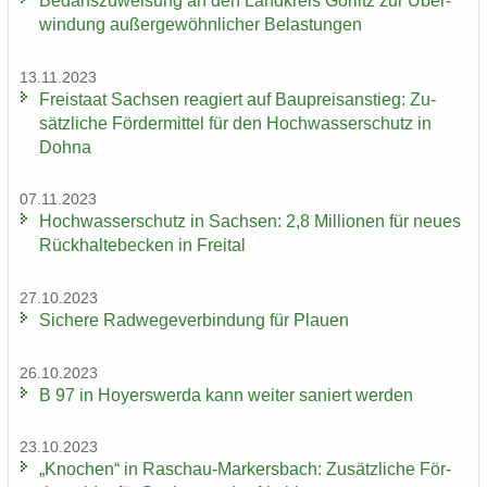
Be­darfs­zu­wei­sung an den Land­kreis Gör­litz zur Über­
win­dung au­ßer­ge­wöhn­li­cher Be­las­tun­gen
13.11.2023
Frei­staat Sach­sen re­agiert auf Bau­preis­an­stieg: Zu­
sätz­li­che För­der­mit­tel für den Hoch­was­ser­schutz in
Dohna
07.11.2023
Hoch­was­ser­schutz in Sach­sen: 2,8 Mil­lio­nen für neues
Rück­hal­te­be­cken in Frei­tal
27.10.2023
Si­che­re Rad­we­ge­ver­bin­dung für Plau­en
26.10.2023
B 97 in Ho­yers­wer­da kann wei­ter sa­niert wer­den
23.10.2023
„Kno­chen“ in Raschau-​Markersbach: Zu­sätz­li­che För­