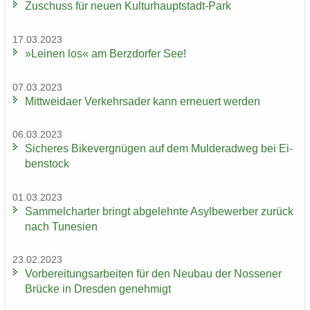
Zu­schuss für neuen Kulturhauptstadt-​Park
17.03.2023
»Lei­nen los« am Berz­dor­fer See!
07.03.2023
Mitt­wei­da­er Ver­kehrs­ader kann er­neu­ert wer­den
06.03.2023
Si­che­res Bi­ke­ver­gnü­gen auf dem Mul­derad­weg bei Ei­
ben­stock
01.03.2023
Sam­mel­char­ter bringt ab­ge­lehn­te Asyl­be­wer­ber zu­rück
nach Tu­ne­si­en
23.02.2023
Vor­be­rei­tungs­ar­bei­ten für den Neu­bau der Nos­se­ner
Brü­cke in Dres­den ge­neh­migt