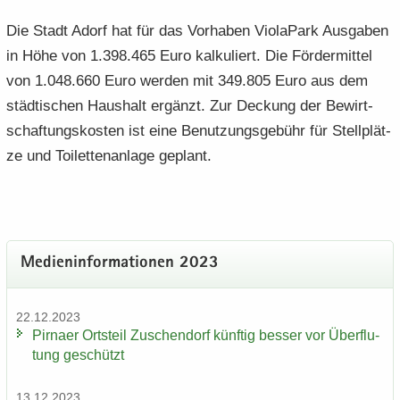
Die Stadt Adorf hat für das Vor­ha­ben Vio­la­Park Aus­ga­ben
in Höhe von 1.398.465 Euro kal­ku­liert. Die För­der­mit­tel
von 1.048.660 Euro wer­den mit 349.805 Euro aus dem
städ­ti­schen Haus­halt er­gänzt. Zur De­ckung der Be­wirt­
schaf­tungs­kos­ten ist eine Be­nut­zungs­ge­bühr für Stell­plät­
ze und Toi­let­ten­an­la­ge ge­plant.
Me­di­en­in­for­ma­tio­nen 2023
22.12.2023
Pirna­er Orts­teil Zu­schen­dorf künf­tig bes­ser vor Über­flu­
tung ge­schützt
13.12.2023