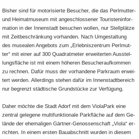
Bis­her sind für mo­to­ri­sier­te Be­su­cher, die das Perlmutter-​
und Hei­mat­mu­se­um mit an­ge­schlos­se­ner Tou­ris­ten­in­for­
ma­ti­on in der In­nen­stadt be­su­chen wol­len, nur Stell­plät­ze
mit Zeit­be­schrän­kung vor­han­den. Nach Um­ge­stal­tung
des mu­sea­len An­ge­bots zum „Er­leb­nis­zen­trum Perl­mut­
ter“ mit einer auf 300 Qua­drat­me­ter er­wei­ter­ten Aus­stel­
lungs­flä­che ist mit einem hö­he­ren Be­su­cher­auf­kom­men
zu rech­nen. Dafür muss der vor­han­de­ne Park­raum er­wei­
tert wer­den. Al­ler­dings ste­hen dafür im In­nen­stadt­be­reich
nur be­grenzt städ­ti­sche Grund­stü­cke zur Ver­fü­gung.
Daher möch­te die Stadt Adorf mit dem Vio­la­Park eine
zen­tral ge­le­ge­ne mul­ti­funk­tio­na­le Park­flä­che auf dem Ge­
län­de der ehe­ma­li­gen Gärtner-​Genossenschaft „Viola“ er­
rich­ten. In einem ers­ten Bau­ab­schnitt wur­den in die­sem