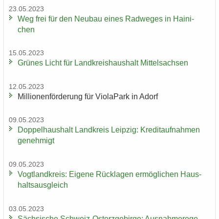
23.05.2023
Weg frei für den Neu­bau eines Rad­we­ges in Hai­ni­
chen
15.05.2023
Grü­nes Licht für Land­kreis­haus­halt Mit­tel­sach­sen
12.05.2023
Mil­lio­nen­för­de­rung für Vio­la­Park in Adorf
09.05.2023
Dop­pel­haus­halt Land­kreis Leip­zig: Kre­dit­auf­nah­men
ge­neh­migt
09.05.2023
Vogt­land­kreis: Ei­ge­ne Rück­la­gen er­mög­li­chen Haus­
halts­aus­gleich
03.05.2023
Säch­si­sche Schweiz-​Osterzgebirge: Aus­nah­me­re­ge­