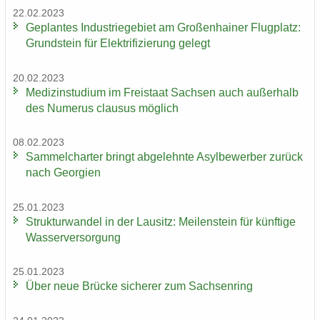
22.02.2023
Ge­plan­tes In­dus­trie­ge­biet am Gro­ßen­hai­ner Flug­platz:
Grund­stein für Elek­tri­fi­zie­rung ge­legt
20.02.2023
Me­di­zin­stu­di­um im Frei­staat Sach­sen auch au­ßer­halb
des Nu­me­rus clau­sus mög­lich
08.02.2023
Sam­mel­char­ter bringt ab­ge­lehn­te Asyl­be­wer­ber zu­rück
nach Ge­or­gi­en
25.01.2023
Struk­tur­wan­del in der Lau­sitz: Mei­len­stein für künf­ti­ge
Was­ser­ver­sor­gung
25.01.2023
Über neue Brü­cke si­che­rer zum Sach­sen­ring