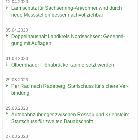
12.04.2023
Lärm­schutz für Sachsenring-​Anwohner wird durch
neue Mess­stel­len bes­ser nach­voll­zieh­bar
05.04.2023
Dop­pel­haus­halt Land­kreis Nord­sach­sen: Ge­neh­mi­
gung mit Auf­la­gen
31.03.2023
Ol­bern­hau­er Flöha­b­rü­cke kann er­setzt wer­den
29.03.2023
Per Rad nach Ra­de­berg: Start­schuss für si­che­re Ver­
bin­dung
29.03.2023
Au­to­bahn­zu­brin­ger zwi­schen Ros­sau und Krieb­stein:
Start­schuss für zwei­ten Bau­ab­schnitt
27.03.2023