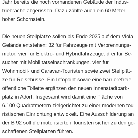
Jahr be­reits die noch vor­han­de­nen Ge­bäu­de der In­dus­
trie­bra­che ab­ge­ris­sen. Dazu zähl­te auch ein 60 Meter
hoher Schorn­stein.
Die neuen Stell­plät­ze sol­len bis Ende 2025 auf dem Viola-​
Gelände ent­ste­hen: 32 für Fahr­zeu­ge mit Ver­bren­nungs­
mo­tor, vier für Elektro-​ und Hy­brid­fahr­zeu­ge, drei für Be­
su­cher mit Mo­bi­li­täts­ein­schrän­kun­gen, vier für
Wohnmobil-​ und Caravan-​Touristen sowie zwei Stell­plät­
ze für Rei­se­bus­se. Ein In­fo­point sowie eine bar­rie­re­freie
öf­fent­li­che Toi­let­te er­gän­zen den neuen In­nen­stadt­park­
platz in Adorf. Ins­ge­samt wird damit eine Flä­che von
6.100 Qua­drat­me­tern ziel­ge­rich­tet zu einer mo­der­nen tou­
ris­ti­schen Ein­rich­tung ent­wi­ckelt. Eine Aus­schil­de­rung an
der B 92 soll die mo­to­ri­sier­ten Tou­ris­ten si­cher zu den ge­
schaf­fe­nen Stell­plät­zen füh­ren.