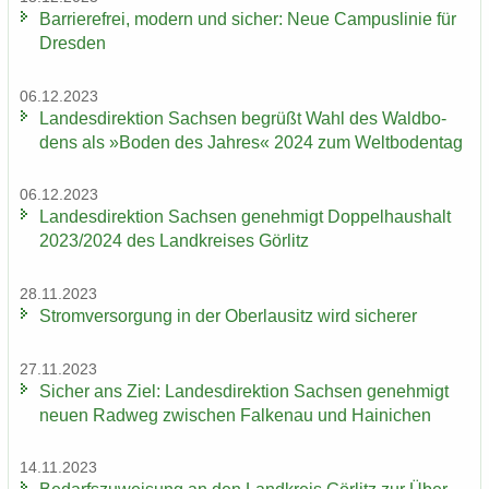
Bar­rie­re­frei, mo­dern und si­cher: Neue Cam­pus­li­nie für
Dres­den
06.12.2023
Lan­des­di­rek­ti­on Sach­sen be­grüßt Wahl des Wald­bo­
dens als »Boden des Jah­res« 2024 zum Welt­bo­den­tag
06.12.2023
Lan­des­di­rek­ti­on Sach­sen ge­neh­migt Dop­pel­haus­halt
2023/2024 des Land­krei­ses Gör­litz
28.11.2023
Strom­ver­sor­gung in der Ober­lau­sitz wird si­che­rer
27.11.2023
Si­cher ans Ziel: Lan­des­di­rek­ti­on Sach­sen ge­neh­migt
neuen Rad­weg zwi­schen Fal­ken­au und Hai­ni­chen
14.11.2023