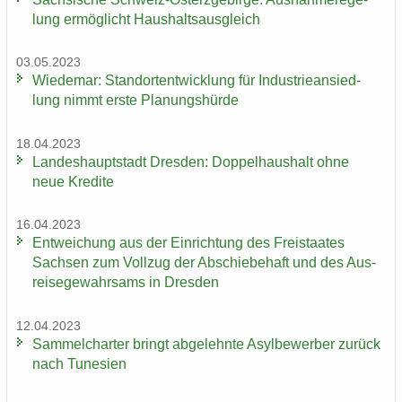
lung er­mög­licht Haus­halts­aus­gleich
03.05.2023
Wie­de­mar: Stand­ort­ent­wick­lung für In­dus­trie­an­sied­
lung nimmt erste Pla­nungs­hür­de
18.04.2023
Lan­des­haupt­stadt Dres­den: Dop­pel­haus­halt ohne
neue Kre­di­te
16.04.2023
Ent­wei­chung aus der Ein­rich­tung des Frei­staa­tes
Sach­sen zum Voll­zug der Ab­schie­be­haft und des Aus­
rei­se­ge­wahr­sams in Dres­den
12.04.2023
Sam­mel­char­ter bringt ab­ge­lehn­te Asyl­be­wer­ber zu­rück
nach Tu­ne­si­en