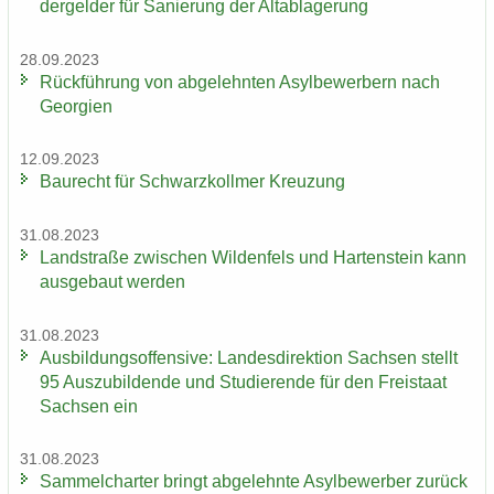
der­gel­der für Sa­nie­rung der Alt­ab­la­ge­rung
28.09.2023
Rück­füh­rung von ab­ge­lehn­ten Asyl­be­wer­bern nach
Ge­or­gi­en
12.09.2023
Bau­recht für Schwarz­koll­mer Kreu­zung
31.08.2023
Land­stra­ße zwi­schen Wil­den­fels und Har­ten­stein kann
aus­ge­baut wer­den
31.08.2023
Aus­bil­dungs­of­fen­si­ve: Lan­des­di­rek­ti­on Sach­sen stellt
95 Aus­zu­bil­den­de und Stu­die­ren­de für den Frei­staat
Sach­sen ein
31.08.2023
Sam­mel­char­ter bringt ab­ge­lehn­te Asyl­be­wer­ber zu­rück