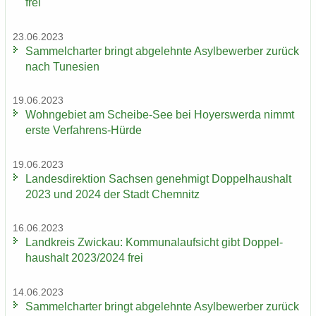
frei
23.06.2023
Sam­mel­char­ter bringt ab­ge­lehn­te Asyl­be­wer­ber zu­rück
nach Tu­ne­si­en
19.06.2023
Wohn­ge­biet am Scheibe-​See bei Ho­yers­wer­da nimmt
erste Verfahrens-​Hürde
19.06.2023
Lan­des­di­rek­ti­on Sach­sen ge­neh­migt Dop­pel­haus­halt
2023 und 2024 der Stadt Chem­nitz
16.06.2023
Land­kreis Zwi­ckau: Kom­mu­nal­auf­sicht gibt Dop­pel­
haus­halt 2023/2024 frei
14.06.2023
Sam­mel­char­ter bringt ab­ge­lehn­te Asyl­be­wer­ber zu­rück