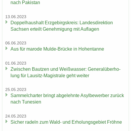
nach Pa­ki­stan
13.06.2023
Dop­pel­haus­halt Erz­ge­birgs­kreis: Lan­des­di­rek­ti­on
Sach­sen er­teilt Ge­neh­mi­gung mit Auf­la­gen
06.06.2023
Aus für ma­ro­de Mulde-​Brücke in Ho­hen­tan­ne
01.06.2023
Zwi­schen Baut­zen und Weiß­was­ser: Ge­ne­ral­über­ho­
lung für Lausitz-​Magistrale geht wei­ter
25.05.2023
Sam­mel­char­ter bringt ab­ge­lehn­te Asyl­be­wer­ber zu­rück
nach Tu­ne­si­en
24.05.2023
Si­cher ra­deln zum Wald- und Er­ho­lungs­ge­biet Fröh­ne