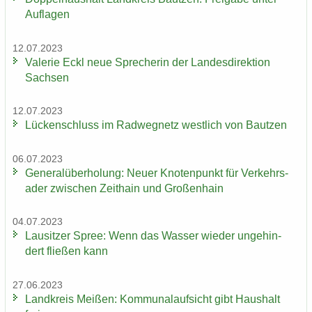
Auf­la­gen
12.07.2023
Va­le­rie Eckl neue Spre­che­rin der Lan­des­di­rek­ti­on
Sach­sen
12.07.2023
Lü­cken­schluss im Rad­weg­netz west­lich von Baut­zen
06.07.2023
Ge­ne­ral­über­ho­lung: Neuer Kno­ten­punkt für Ver­kehrs­
ader zwi­schen Zeit­hain und Gro­ßen­hain
04.07.2023
Lau­sit­zer Spree: Wenn das Was­ser wie­der un­ge­hin­
dert flie­ßen kann
27.06.2023
Land­kreis Mei­ßen: Kom­mu­nal­auf­sicht gibt Haus­halt