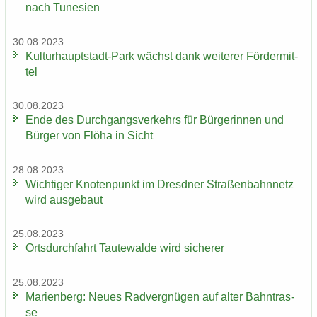
nach Tu­ne­si­en
30.08.2023
Kulturhauptstadt-​Park wächst dank wei­te­rer För­der­mit­
tel
30.08.2023
Ende des Durch­gangs­ver­kehrs für Bür­ge­rin­nen und
Bür­ger von Flöha in Sicht
28.08.2023
Wich­ti­ger Kno­ten­punkt im Dresd­ner Stra­ßen­bahn­netz
wird aus­ge­baut
25.08.2023
Orts­durch­fahrt Tau­te­wal­de wird si­che­rer
25.08.2023
Ma­ri­en­berg: Neues Rad­ver­gnü­gen auf alter Bahn­tras­
se