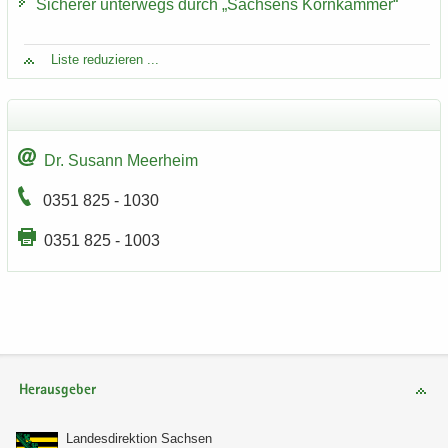
Si­che­rer un­ter­wegs durch „Sach­sens Korn­kam­mer“
Liste re­du­zie­ren ...
Dr. Su­sann Meer­heim
0351 825 - 1030
0351 825 - 1003
Herausgeber
Lan­des­di­rek­ti­on Sach­sen