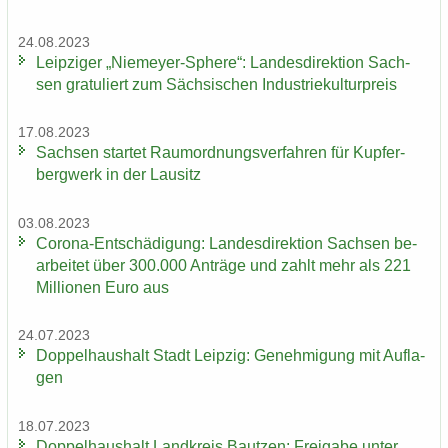
24.08.2023
Leip­zi­ger „Niemeyer-​Sphere“: Lan­des­di­rek­ti­on Sach­
sen gra­tu­liert zum Säch­si­schen In­dus­trie­kul­tur­preis
17.08.2023
Sach­sen star­tet Raum­ord­nungs­ver­fah­ren für Kup­fer­
berg­werk in der Lau­sitz
03.08.2023
Corona-​Entschädigung: Lan­des­di­rek­ti­on Sach­sen be­
ar­bei­tet über 300.000 An­trä­ge und zahlt mehr als 221
Mil­lio­nen Euro aus
24.07.2023
Dop­pel­haus­halt Stadt Leip­zig: Ge­neh­mi­gung mit Auf­la­
gen
18.07.2023
Dop­pel­haus­halt Land­kreis Baut­zen: Frei­ga­be unter