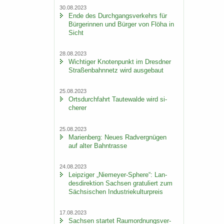
30.08.2023
Ende des Durch­gangs­ver­kehrs für
Bür­ge­rin­nen und Bür­ger von Flöha in
Sicht
28.08.2023
Wich­ti­ger Kno­ten­punkt im Dresd­ner
Stra­ßen­bahn­netz wird aus­ge­baut
25.08.2023
Orts­durch­fahrt Tau­te­wal­de wird si­
che­rer
25.08.2023
Ma­ri­en­berg: Neues Rad­ver­gnü­gen
auf alter Bahn­tras­se
24.08.2023
Leip­zi­ger „Niemeyer-​Sphere“: Lan­
des­di­rek­ti­on Sach­sen gra­tu­liert zum
Säch­si­schen In­dus­trie­kul­tur­preis
17.08.2023
Sach­sen star­tet Raum­ord­nungs­ver­