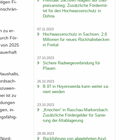
Frei­staat Sach­sen re­agiert auf Bau­
ti­gen Fi­
preis­an­stieg: Zu­sätz­li­che För­der­mit­
in­schrän­
tel für den Hoch­was­ser­schutz in
Dohna
07.11.2023
en zu er­
Hoch­was­ser­schutz in Sach­sen: 2,8
durch För­
Mil­lio­nen für neues Rück­hal­te­be­cken
in Frei­tal
um von 2025
au­er­haft
27.10.2023
Si­che­re Rad­we­ge­ver­bin­dung für
Plau­en
Haus­halts,
Nord­sach­
26.10.2023
B 97 in Ho­yers­wer­da kann wei­ter sa­
b­zu­wen­
niert wer­den
bei ist zu
n­dun­gen
23.10.2023
gen, in­
„Kno­chen“ in Raschau-​Markersbach:
Zu­sätz­li­che För­der­gel­der für Sa­nie­
ngs­fä­hig­
rung der Alt­ab­la­ge­rung
28.09.2023
s Nord­
Rück­füh­rung von ab­ge­lehn­ten Asyl­