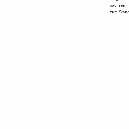
sach­sen im
zum Stand d