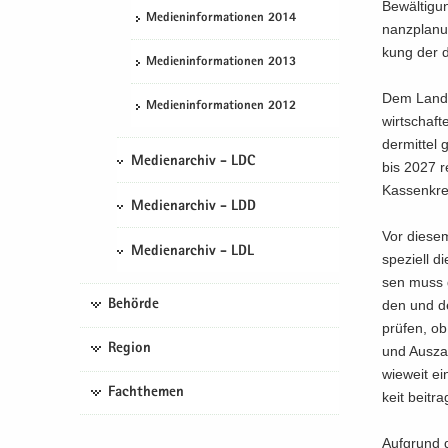
Be­wäl­ti­gu
Me­di­en­in­for­ma­tio­nen 2014
nanz­pla­nu
kung der dau
Me­di­en­in­for­ma­tio­nen 2013
Dem Land­kr
Me­di­en­in­for­ma­tio­nen 2012
wirt­schaf
der­mit­tel
Medienarchiv - LDC
bis 2027 re
Kas­sen­kre
Medienarchiv - LDD
Vor die­sem
Medienarchiv - LDL
spe­zi­ell 
sen muss ge
Behörde
den und den
prü­fen, ob
Region
und Aus­za
wie­weit ein
Fachthemen
keit bei­tr
Auf­grund d