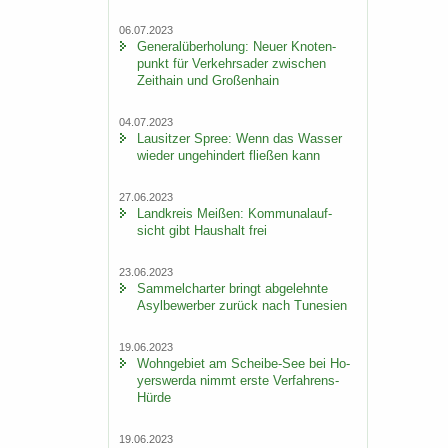
06.07.2023
Ge­ne­ral­über­ho­lung: Neuer Kno­ten­
punkt für Ver­kehrs­ader zwi­schen
Zeit­hain und Gro­ßen­hain
04.07.2023
Lau­sit­zer Spree: Wenn das Was­ser
wie­der un­ge­hin­dert flie­ßen kann
27.06.2023
Land­kreis Mei­ßen: Kom­mu­nal­auf­
sicht gibt Haus­halt frei
23.06.2023
Sam­mel­char­ter bringt ab­ge­lehn­te
Asyl­be­wer­ber zu­rück nach Tu­ne­si­en
19.06.2023
Wohn­ge­biet am Scheibe-​See bei Ho­
yers­wer­da nimmt erste Verfahrens-​
Hürde
19.06.2023