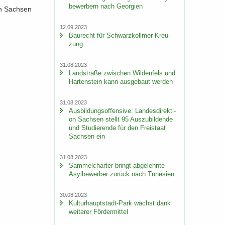
be­wer­bern nach Ge­or­gi­en
­on Sach­sen
12.09.2023
Bau­recht für Schwarz­koll­mer Kreu­
zung
31.08.2023
Land­stra­ße zwi­schen Wil­den­fels und
Har­ten­stein kann aus­ge­baut wer­den
31.08.2023
Aus­bil­dungs­of­fen­si­ve: Lan­des­di­rek­ti­
on Sach­sen stellt 95 Aus­zu­bil­den­de
und Stu­die­ren­de für den Frei­staat
Sach­sen ein
31.08.2023
Sam­mel­char­ter bringt ab­ge­lehn­te
Asyl­be­wer­ber zu­rück nach Tu­ne­si­en
30.08.2023
Kulturhauptstadt-​Park wächst dank
wei­te­rer För­der­mit­tel