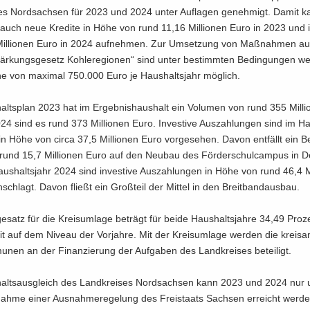
ses Nord­sach­sen für 2023 und 2024 unter Auf­la­gen ge­neh­migt. Damit 
 auch neue Kre­di­te in Höhe von rund 11,16 Mil­lio­nen Euro in 2023 und
il­lio­nen Euro in 2024 auf­neh­men. Zur Um­set­zung von Maß­nah­men 
stär­kungs­ge­setz Koh­le­re­gio­nen“ sind unter be­stimm­ten Be­din­gun­gen wei
he von ma­xi­mal 750.000 Euro je Haus­halts­jahr mög­lich.
lts­plan 2023 hat im Er­geb­nis­haus­halt ein Vo­lu­men von rund 355 Mil­li
4 sind es rund 373 Mil­lio­nen Euro. In­ves­ti­ve Aus­zah­lun­gen sind im Ha
n Höhe von circa 37,5 Mil­lio­nen Euro vor­ge­se­hen. Davon ent­fällt ein Be
und 15,7 Mil­lio­nen Euro auf den Neu­bau des För­der­schul­cam­pus in De
s­halts­jahr 2024 sind in­ves­ti­ve Aus­zah­lun­gen in Höhe von rund 46,4 Mi
­schlagt. Davon fließt ein Groß­teil der Mit­tel in den Breit­band­aus­bau.
e­satz für die Kreis­um­la­ge be­trägt für beide Haus­halts­jah­re 34,49 Pro­
t auf dem Ni­veau der Vor­jah­re. Mit der Kreis­um­la­ge wer­den die kreis­an­
nen an der Fi­nan­zie­rung der Auf­ga­ben des Land­krei­ses be­tei­ligt.
alts­aus­gleich des Land­krei­ses Nord­sach­sen kann 2023 und 2024 nur u
ah­me einer Aus­nah­me­re­ge­lung des Frei­staats Sach­sen er­reicht wer­de