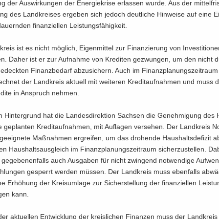
ng der Aus­wir­kun­gen der En­er­gie­kri­se er­las­sen wurde. Aus der mit­tel­fris­
ng des Land­krei­ses er­ge­ben sich je­doch deut­li­che Hin­wei­se auf eine E
­ern­den fi­nan­zi­el­len Leis­tungs­fä­hig­keit.
eis ist es nicht mög­lich, Ei­gen­mit­tel zur Fi­nan­zie­rung von In­ves­ti­tio­n
­ten. Daher ist er zur Auf­nah­me von Kre­di­ten ge­zwun­gen, um den nicht 
 ge­deck­ten Fi­nanz­be­darf ab­zu­si­chern. Auch im Fi­nanz­pla­nungs­zeit­ra
ch­net der Land­kreis ak­tu­ell mit wei­te­ren Kre­dit­auf­nah­men und muss d
­di­te in An­spruch neh­men.
 Hin­ter­grund hat die Lan­des­di­rek­ti­on Sach­sen die Ge­neh­mi­gung des 
die ge­plan­ten Kre­dit­auf­nah­men, mit Auf­la­gen ver­se­hen. Der Land­kreis 
­eig­ne­te Maß­nah­men er­grei­fen, um das dro­hen­de Haus­halts­de­fi­zit a
 Haus­halts­aus­gleich im Fi­nanz­pla­nungs­zeit­raum si­cher­zu­stel­len. Da
 ge­ge­be­nen­falls auch Aus­ga­ben für nicht zwin­gend not­wen­di­ge Auf­we
h­lun­gen ge­sperrt wer­den müs­sen. Der Land­kreis muss eben­falls ab­wä­
e Er­hö­hung der Kreis­um­la­ge zur Si­cher­stel­lung der fi­nan­zi­el­len Leis­tu
a­gen kann.
er ak­tu­el­len Ent­wick­lung der kreis­li­chen Fi­nan­zen muss der Land­krei