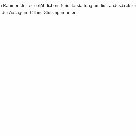
 Rah­men der vier­tel­jähr­li­chen Be­richt­erstat­tung an die Lan­des­di­rek­ti
er Auf­la­gen­er­fül­lung Stel­lung neh­men.