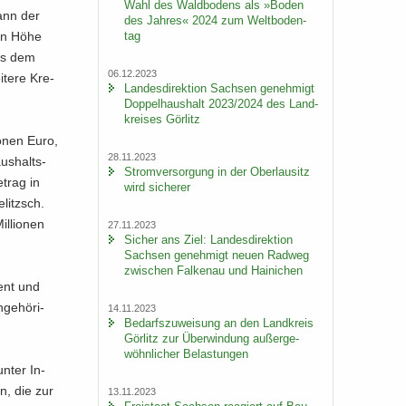
Wahl des Wald­bo­dens als »Boden
kann der
des Jah­res« 2024 zum Welt­bo­den­
tag
 in Höhe
aus dem
06.12.2023
­te­re Kre­
Lan­des­di­rek­ti­on Sach­sen ge­neh­migt
Dop­pel­haus­halt 2023/2024 des Land­
krei­ses Gör­litz
o­nen Euro,
28.11.2023
us­halts­
Strom­ver­sor­gung in der Ober­lau­sitz
­trag in
wird si­che­rer
­litzsch.
l­lio­nen
27.11.2023
Si­cher ans Ziel: Lan­des­di­rek­ti­on
Sach­sen ge­neh­migt neuen Rad­weg
zwi­schen Fal­ken­au und Hai­ni­chen
zent und
ge­hö­ri­
14.11.2023
Be­darfs­zu­wei­sung an den Land­kreis
Gör­litz zur Über­win­dung au­ßer­ge­
wöhn­li­cher Be­las­tun­gen
nter In­
n, die zur
13.11.2023