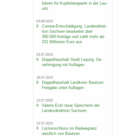
fah­ren für Kup­fer­berg­werk in der Lau­
sitz
03.08.2023
Corona-​Entschädigung: Lan­des­di­rek­
ti­on Sach­sen be­ar­bei­tet über
300.000 An­trä­ge und zahlt mehr als
221 Mil­lio­nen Euro aus
24.07.2023
Dop­pel­haus­halt Stadt Leip­zig: Ge­
neh­mi­gung mit Auf­la­gen
18.07.2023
Dop­pel­haus­halt Land­kreis Baut­zen:
Frei­ga­be unter Auf­la­gen
12.07.2023
Va­le­rie Eckl neue Spre­che­rin der
Lan­des­di­rek­ti­on Sach­sen
12.07.2023
Lü­cken­schluss im Rad­weg­netz
west­lich von Baut­zen