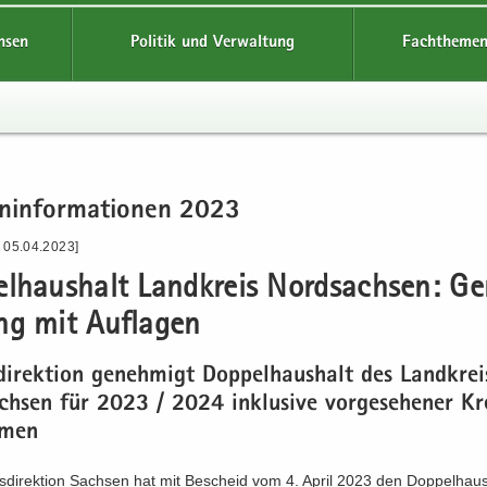
hsen
Politik und Verwaltung
Fachthemen
n­in­for­ma­tio­nen 2023
- 05.04.2023]
el­haus­halt Land­kreis Nord­sach­sen: Ge
ng mit Auf­la­gen
di­rek­ti­on ge­neh­migt Dop­pel­haus­halt des Land­krei
h­sen für 2023 / 2024 in­klu­si­ve vor­ge­se­he­ner Kr
­men
­di­rek­ti­on Sach­sen hat mit Be­scheid vom 4. April 2023 den Dop­pel­haus