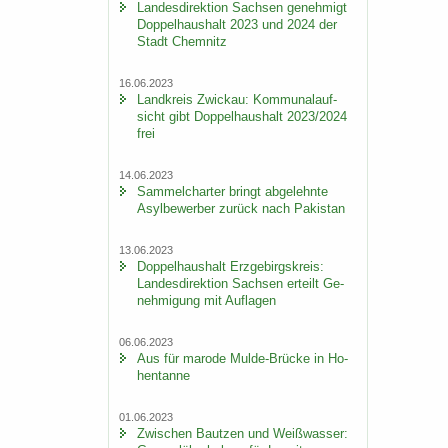
Lan­des­di­rek­ti­on Sach­sen ge­neh­migt
Dop­pel­haus­halt 2023 und 2024 der
Stadt Chem­nitz
16.06.2023
Land­kreis Zwi­ckau: Kom­mu­nal­auf­
sicht gibt Dop­pel­haus­halt 2023/2024
frei
14.06.2023
Sam­mel­char­ter bringt ab­ge­lehn­te
Asyl­be­wer­ber zu­rück nach Pa­ki­stan
13.06.2023
Dop­pel­haus­halt Erz­ge­birgs­kreis:
Lan­des­di­rek­ti­on Sach­sen er­teilt Ge­
neh­mi­gung mit Auf­la­gen
06.06.2023
Aus für ma­ro­de Mulde-​Brücke in Ho­
hen­tan­ne
01.06.2023
Zwi­schen Baut­zen und Weiß­was­ser: