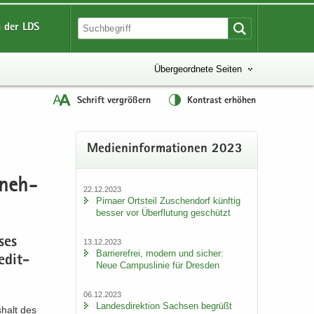
 der LDS
Übergeordnete Seiten
Schrift vergrößern
Kontrast erhöhen
Me­di­en­in­for­ma­tio­nen 2023
­neh­
22.12.2023
Pirna­er Orts­teil Zu­schen­dorf künf­tig
bes­ser vor Über­flu­tung ge­schützt
­ses
13.12.2023
Bar­rie­re­frei, mo­dern und si­cher:
e­dit­
Neue Cam­pus­li­nie für Dres­den
06.12.2023
Lan­des­di­rek­ti­on Sach­sen be­grüßt
­halt des