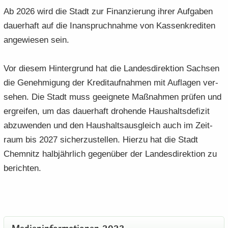
Ab 2026 wird die Stadt zur Fi­nan­zie­rung ihrer Auf­ga­ben
dau­er­haft auf die In­an­spruch­nah­me von Kas­sen­kre­di­ten
an­ge­wie­sen sein.
Vor die­sem Hin­ter­grund hat die Lan­des­di­rek­ti­on Sach­sen
die Ge­neh­mi­gung der Kre­dit­auf­nah­men mit Auf­la­gen ver­
se­hen. Die Stadt muss ge­eig­ne­te Maß­nah­men prü­fen und
er­grei­fen, um das dau­er­haft dro­hen­de Haus­halts­de­fi­zit
ab­zu­wen­den und den Haus­halts­aus­gleich auch im Zeit­
raum bis 2027 si­cher­zu­stel­len. Hier­zu hat die Stadt
Chem­nitz halb­jähr­lich ge­gen­über der Lan­des­di­rek­ti­on zu
be­rich­ten.