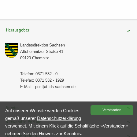
Herausgeber
Lan­des­di­rek­ti­on Sach­sen
Alt­chem­nit­zer Stra­ße 41
09120 Chem­nitz
Te­le­fon: 0371 532 - 0
Te­le­fax: 0371 532 - 1929
E-​Mail:
post[at]lds.sach­sen.de
Service
Auf un­se­rer Web­site wer­den Coo­kies
Ver­stan­den
gemäß un­se­rer
Da­ten­schutz­er­klä­rung
Verwandte Portale
ver­wen­det. Mit einem Klick auf die Schalt­flä­che »Ver­stan­den«
neh­men Sie den Hin­weis zur Kennt­nis.
Seite empfehlen