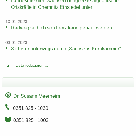
Lan­des­di­rek­ti­on Sach­sen bringt erste af­gha­ni­sche
Orts­kräf­te in Chem­nitz Ein­sie­del unter
10.01.2023
Rad­weg süd­lich von Lenz kann ge­baut wer­den
03.01.2023
Si­che­rer un­ter­wegs durch „Sach­sens Korn­kam­mer“
Liste re­du­zie­ren ...
Dr. Su­sann Meer­heim
0351 825 - 1030
0351 825 - 1003