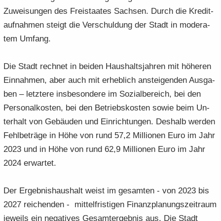
Zu­wei­sun­gen des Frei­staa­tes Sach­sen. Durch die Kre­dit­
auf­nah­men steigt die Ver­schul­dung der Stadt in mo­de­ra­
tem Um­fang.
Die Stadt rech­net in bei­den Haus­halts­jah­ren mit hö­he­ren
Ein­nah­men, aber auch mit er­heb­lich an­stei­gen­den Aus­ga­
ben – letz­te­re ins­be­son­de­re im So­zi­al­be­reich, bei den
Per­so­nal­kos­ten, bei den Be­triebs­kos­ten sowie beim Un­
ter­halt von Ge­bäu­den und Ein­rich­tun­gen. Des­halb wer­den
Fehl­be­trä­ge in Höhe von rund 57,2 Mil­lio­nen Euro im Jahr
2023 und in Höhe von rund 62,9 Mil­lio­nen Euro im Jahr
2024 er­war­tet.
Der Er­geb­nis­haus­halt weist im ge­sam­ten - von 2023 bis
2027 rei­chen­den - mit­tel­fris­ti­gen Fi­nanz­pla­nungs­zeit­raum
je­weils ein ne­ga­ti­ves Ge­samt­ergeb­nis aus. Die Stadt