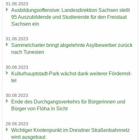
31.08.2023
Aus­bil­dungs­of­fen­si­ve: Lan­des­di­rek­ti­on Sach­sen stellt
95 Aus­zu­bil­den­de und Stu­die­ren­de für den Frei­staat
Sach­sen ein
31.08.2023
Sam­mel­char­ter bringt ab­ge­lehn­te Asyl­be­wer­ber zu­rück
nach Tu­ne­si­en
30.08.2023
Kulturhauptstadt-​Park wächst dank wei­te­rer För­der­mit­
tel
30.08.2023
Ende des Durch­gangs­ver­kehrs für Bür­ge­rin­nen und
Bür­ger von Flöha in Sicht
28.08.2023
Wich­ti­ger Kno­ten­punkt im Dresd­ner Stra­ßen­bahn­netz
wird aus­ge­baut