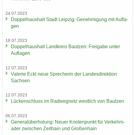
24.07.2023
Dop­pel­haus­halt Stadt Leip­zig: Ge­neh­mi­gung mit Auf­la­
gen
18.07.2023
Dop­pel­haus­halt Land­kreis Baut­zen: Frei­ga­be unter
Auf­la­gen
12.07.2023
Va­le­rie Eckl neue Spre­che­rin der Lan­des­di­rek­ti­on
Sach­sen
12.07.2023
Lü­cken­schluss im Rad­weg­netz west­lich von Baut­zen
06.07.2023
Ge­ne­ral­über­ho­lung: Neuer Kno­ten­punkt für Ver­kehrs­
ader zwi­schen Zeit­hain und Gro­ßen­hain