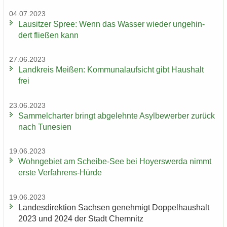
04.07.2023
Lau­sit­zer Spree: Wenn das Was­ser wie­der un­ge­hin­
dert flie­ßen kann
27.06.2023
Land­kreis Mei­ßen: Kom­mu­nal­auf­sicht gibt Haus­halt
frei
23.06.2023
Sam­mel­char­ter bringt ab­ge­lehn­te Asyl­be­wer­ber zu­rück
nach Tu­ne­si­en
19.06.2023
Wohn­ge­biet am Scheibe-​See bei Ho­yers­wer­da nimmt
erste Verfahrens-​Hürde
19.06.2023
Lan­des­di­rek­ti­on Sach­sen ge­neh­migt Dop­pel­haus­halt
2023 und 2024 der Stadt Chem­nitz