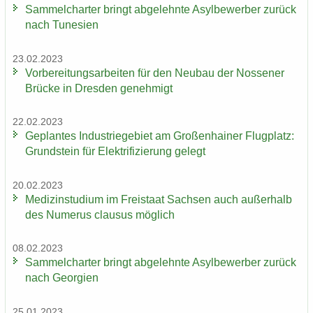
Sam­mel­char­ter bringt ab­ge­lehn­te Asyl­be­wer­ber zu­rück
nach Tu­ne­si­en
23.02.2023
Vor­be­rei­tungs­ar­bei­ten für den Neu­bau der Nos­se­ner
Brü­cke in Dres­den ge­neh­migt
22.02.2023
Ge­plan­tes In­dus­trie­ge­biet am Gro­ßen­hai­ner Flug­platz:
Grund­stein für Elek­tri­fi­zie­rung ge­legt
20.02.2023
Me­di­zin­stu­di­um im Frei­staat Sach­sen auch au­ßer­halb
des Nu­me­rus clau­sus mög­lich
08.02.2023
Sam­mel­char­ter bringt ab­ge­lehn­te Asyl­be­wer­ber zu­rück
nach Ge­or­gi­en
25.01.2023