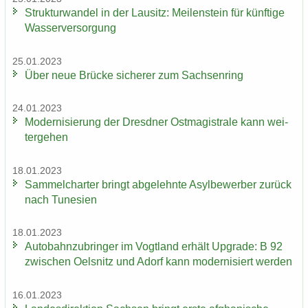
Struk­tur­wan­del in der Lau­sitz: Mei­len­stein für künf­ti­ge
Was­ser­ver­sor­gung
25.01.2023
Über neue Brü­cke si­che­rer zum Sach­sen­ring
24.01.2023
Mo­der­ni­sie­rung der Dresd­ner Ost­ma­gis­tra­le kann wei­
ter­ge­hen
18.01.2023
Sam­mel­char­ter bringt ab­ge­lehn­te Asyl­be­wer­ber zu­rück
nach Tu­ne­si­en
18.01.2023
Au­to­bahn­zu­brin­ger im Vogt­land er­hält Up­grade: B 92
zwi­schen Oels­nitz und Adorf kann mo­der­ni­siert wer­den
16.01.2023