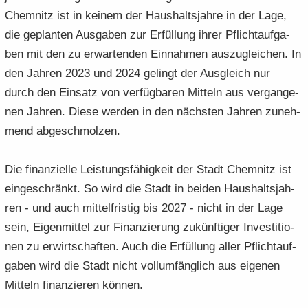
Chem­nitz ist in kei­nem der Haus­halts­jah­re in der Lage,
die ge­plan­ten Aus­ga­ben zur Er­fül­lung ihrer Pflicht­auf­ga­
ben mit den zu er­war­ten­den Ein­nah­men aus­zu­glei­chen. In
den Jah­ren 2023 und 2024 ge­lingt der Aus­gleich nur
durch den Ein­satz von ver­füg­ba­ren Mit­teln aus ver­gan­ge­
nen Jah­ren. Diese wer­den in den nächs­ten Jah­ren zu­neh­
mend ab­ge­schmol­zen.
Die fi­nan­zi­el­le Leis­tungs­fä­hig­keit der Stadt Chem­nitz ist
ein­ge­schränkt. So wird die Stadt in bei­den Haus­halts­jah­
ren - und auch mit­tel­fris­tig bis 2027 - nicht in der Lage
sein, Ei­gen­mit­tel zur Fi­nan­zie­rung zu­künf­ti­ger In­ves­ti­tio­
nen zu er­wirt­schaf­ten. Auch die Er­fül­lung aller Pflicht­auf­
ga­ben wird die Stadt nicht voll­um­fäng­lich aus ei­ge­nen
Mit­teln fi­nan­zie­ren kön­nen.