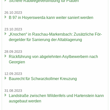
Si­che­re Rad­we­ge­ver­bin­dung für Plau­en
26.10.2023
B 97 in Ho­yers­wer­da kann wei­ter sa­niert wer­den
23.10.2023
„Kno­chen“ in Raschau-​Markersbach: Zu­sätz­li­che För­
der­gel­der für Sa­nie­rung der Alt­ab­la­ge­rung
28.09.2023
Rück­füh­rung von ab­ge­lehn­ten Asyl­be­wer­bern nach
Ge­or­gi­en
12.09.2023
Bau­recht für Schwarz­koll­mer Kreu­zung
31.08.2023
Land­stra­ße zwi­schen Wil­den­fels und Har­ten­stein kann
aus­ge­baut wer­den