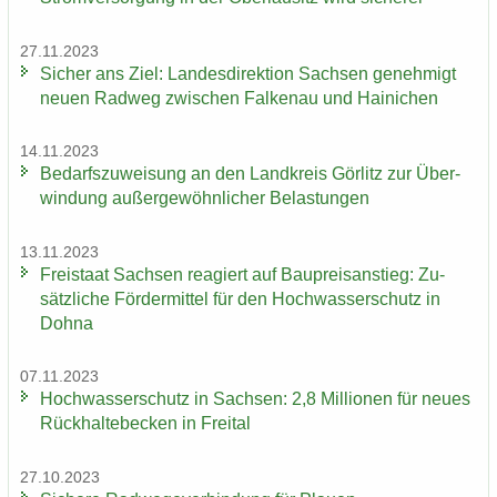
27.11.2023
Si­cher ans Ziel: Lan­des­di­rek­ti­on Sach­sen ge­neh­migt
neuen Rad­weg zwi­schen Fal­ken­au und Hai­ni­chen
14.11.2023
Be­darfs­zu­wei­sung an den Land­kreis Gör­litz zur Über­
win­dung au­ßer­ge­wöhn­li­cher Be­las­tun­gen
13.11.2023
Frei­staat Sach­sen re­agiert auf Bau­preis­an­stieg: Zu­
sätz­li­che För­der­mit­tel für den Hoch­was­ser­schutz in
Dohna
07.11.2023
Hoch­was­ser­schutz in Sach­sen: 2,8 Mil­lio­nen für neues
Rück­hal­te­be­cken in Frei­tal
27.10.2023