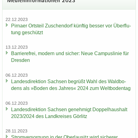
Me­di­en­in­for­ma­tio­nen 2023
22.12.2023
Pirna­er Orts­teil Zu­schen­dorf künf­tig bes­ser vor Über­flu­
tung ge­schützt
13.12.2023
Bar­rie­re­frei, mo­dern und si­cher: Neue Cam­pus­li­nie für
Dres­den
06.12.2023
Lan­des­di­rek­ti­on Sach­sen be­grüßt Wahl des Wald­bo­
dens als »Boden des Jah­res« 2024 zum Welt­bo­den­tag
06.12.2023
Lan­des­di­rek­ti­on Sach­sen ge­neh­migt Dop­pel­haus­halt
2023/2024 des Land­krei­ses Gör­litz
28.11.2023
Strom­ver­sor­gung in der Ober­lau­sitz wird si­che­rer