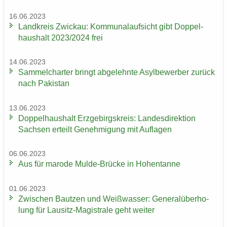
16.06.2023
Land­kreis Zwi­ckau: Kom­mu­nal­auf­sicht gibt Dop­pel­
haus­halt 2023/2024 frei
14.06.2023
Sam­mel­char­ter bringt ab­ge­lehn­te Asyl­be­wer­ber zu­rück
nach Pa­ki­stan
13.06.2023
Dop­pel­haus­halt Erz­ge­birgs­kreis: Lan­des­di­rek­ti­on
Sach­sen er­teilt Ge­neh­mi­gung mit Auf­la­gen
06.06.2023
Aus für ma­ro­de Mulde-​Brücke in Ho­hen­tan­ne
01.06.2023
Zwi­schen Baut­zen und Weiß­was­ser: Ge­ne­ral­über­ho­
lung für Lausitz-​Magistrale geht wei­ter