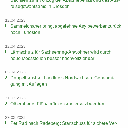
Sach­sen zum Voll­zug der Ab­schie­be­haft und des Aus­
rei­se­ge­wahr­sams in Dres­den
12.04.2023
Sam­mel­char­ter bringt ab­ge­lehn­te Asyl­be­wer­ber zu­rück
nach Tu­ne­si­en
12.04.2023
Lärm­schutz für Sachsenring-​Anwohner wird durch
neue Mess­stel­len bes­ser nach­voll­zieh­bar
05.04.2023
Dop­pel­haus­halt Land­kreis Nord­sach­sen: Ge­neh­mi­
gung mit Auf­la­gen
31.03.2023
Ol­bern­hau­er Flöha­b­rü­cke kann er­setzt wer­den
29.03.2023
Per Rad nach Ra­de­berg: Start­schuss für si­che­re Ver­