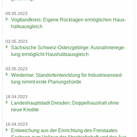
09.05.2023
Vogt­land­kreis: Ei­ge­ne Rück­la­gen er­mög­li­chen Haus­
halts­aus­gleich
03.05.2023
Säch­si­sche Schweiz-​Osterzgebirge: Aus­nah­me­re­ge­
lung er­mög­licht Haus­halts­aus­gleich
03.05.2023
Wie­de­mar: Stand­ort­ent­wick­lung für In­dus­trie­an­sied­
lung nimmt erste Pla­nungs­hür­de
18.04.2023
Lan­des­haupt­stadt Dres­den: Dop­pel­haus­halt ohne
neue Kre­di­te
16.04.2023
Ent­wei­chung aus der Ein­rich­tung des Frei­staa­tes