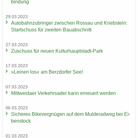
bin­dung
29.03.2023
Au­to­bahn­zu­brin­ger zwi­schen Ros­sau und Krieb­stein:
Start­schuss für zwei­ten Bau­ab­schnitt
27.03.2023
Zu­schuss für neuen Kulturhauptstadt-​Park
17.03.2023
»Lei­nen los« am Berz­dor­fer See!
07.03.2023
Mitt­wei­da­er Ver­kehrs­ader kann er­neu­ert wer­den
06.03.2023
Si­che­res Bi­ke­ver­gnü­gen auf dem Mul­derad­weg bei Ei­
ben­stock
01.03.2023