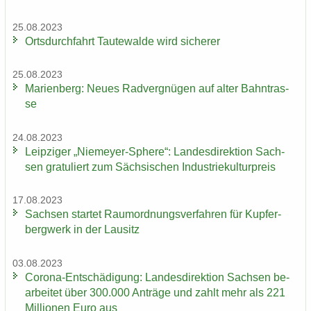
25.08.2023
Orts­durch­fahrt Tau­te­wal­de wird si­che­rer
25.08.2023
Ma­ri­en­berg: Neues Rad­ver­gnü­gen auf alter Bahn­tras­
se
24.08.2023
Leip­zi­ger „Niemeyer-​Sphere“: Lan­des­di­rek­ti­on Sach­
sen gra­tu­liert zum Säch­si­schen In­dus­trie­kul­tur­preis
17.08.2023
Sach­sen star­tet Raum­ord­nungs­ver­fah­ren für Kup­fer­
berg­werk in der Lau­sitz
03.08.2023
Corona-​Entschädigung: Lan­des­di­rek­ti­on Sach­sen be­
ar­bei­tet über 300.000 An­trä­ge und zahlt mehr als 221
Mil­lio­nen Euro aus