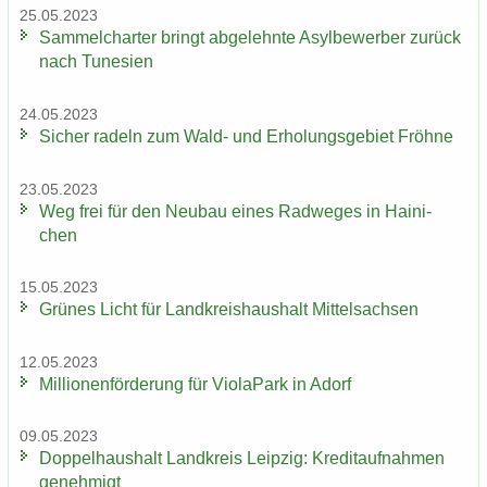
25.05.2023
Sam­mel­char­ter bringt ab­ge­lehn­te Asyl­be­wer­ber zu­rück
nach Tu­ne­si­en
24.05.2023
Si­cher ra­deln zum Wald- und Er­ho­lungs­ge­biet Fröh­ne
23.05.2023
Weg frei für den Neu­bau eines Rad­we­ges in Hai­ni­
chen
15.05.2023
Grü­nes Licht für Land­kreis­haus­halt Mit­tel­sach­sen
12.05.2023
Mil­lio­nen­för­de­rung für Vio­la­Park in Adorf
09.05.2023
Dop­pel­haus­halt Land­kreis Leip­zig: Kre­dit­auf­nah­men
ge­neh­migt