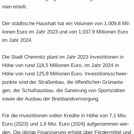
e
e
­
t
men er­teilt.
a
­
n
n
o
i
­
m
­
­
n
­
t
a
Der städ­ti­sche Haus­halt hat ein Vo­lu­men von 1.009,8 Mil­
d
d
o
i
­
lio­nen Euro im Jahr 2023 und von 1.037,9 Mil­lio­nen Euro
e
e
n
­
t
N
N
im Jahr 2024.
o
i
a
a
n
­
­
­
o
Die Stadt Chem­nitz plant im Jahr 2023 In­ves­ti­tio­nen in
v
v
n
Höhe von rund 118,5 Mil­lio­nen Euro, im Jahr 2024 in
i
i
Höhe von rund 125,8 Mil­lio­nen Euro. In­ves­ti­ti­ons­schwer­
­
­
g
g
punk­te sind der Stra­ßen­bau, die öf­fent­li­chen Grün­an­la­
a
a
gen, der Schul­haus­bau, die Sa­nie­rung von Sport­stät­ten
­
­
sowie der Aus­bau der Breit­band­ver­sor­gung.
t
t
i
i
­
Für die In­ves­ti­tio­nen sol­len Kre­di­te in Höhe von 7,1 Mio.
­
o
o
Euro (2023) und 1,6 Mio. Euro (2024) auf­ge­nom­men wer­
n
n
den. Die üb­ri­ge Fi­nan­zie­rung er­folgt über För­der­mit­tel und