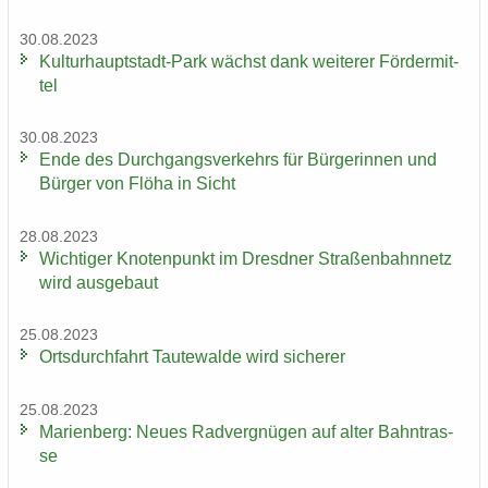
30.08.2023
Kulturhauptstadt-​Park wächst dank wei­te­rer För­der­mit­
tel
30.08.2023
Ende des Durch­gangs­ver­kehrs für Bür­ge­rin­nen und
Bür­ger von Flöha in Sicht
28.08.2023
Wich­ti­ger Kno­ten­punkt im Dresd­ner Stra­ßen­bahn­netz
wird aus­ge­baut
25.08.2023
Orts­durch­fahrt Tau­te­wal­de wird si­che­rer
25.08.2023
Ma­ri­en­berg: Neues Rad­ver­gnü­gen auf alter Bahn­tras­
se