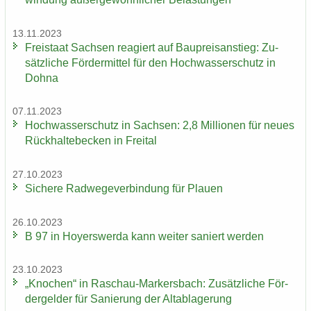
13.11.2023
Frei­staat Sach­sen re­agiert auf Bau­preis­an­stieg: Zu­
sätz­li­che För­der­mit­tel für den Hoch­was­ser­schutz in
Dohna
07.11.2023
Hoch­was­ser­schutz in Sach­sen: 2,8 Mil­lio­nen für neues
Rück­hal­te­be­cken in Frei­tal
27.10.2023
Si­che­re Rad­we­ge­ver­bin­dung für Plau­en
26.10.2023
B 97 in Ho­yers­wer­da kann wei­ter sa­niert wer­den
23.10.2023
„Kno­chen“ in Raschau-​Markersbach: Zu­sätz­li­che För­
der­gel­der für Sa­nie­rung der Alt­ab­la­ge­rung