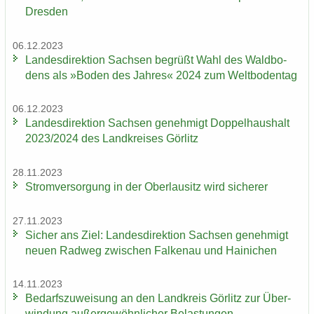
Dres­den
06.12.2023
Lan­des­di­rek­ti­on Sach­sen be­grüßt Wahl des Wald­bo­
dens als »Boden des Jah­res« 2024 zum Welt­bo­den­tag
06.12.2023
Lan­des­di­rek­ti­on Sach­sen ge­neh­migt Dop­pel­haus­halt
2023/2024 des Land­krei­ses Gör­litz
28.11.2023
Strom­ver­sor­gung in der Ober­lau­sitz wird si­che­rer
27.11.2023
Si­cher ans Ziel: Lan­des­di­rek­ti­on Sach­sen ge­neh­migt
neuen Rad­weg zwi­schen Fal­ken­au und Hai­ni­chen
14.11.2023
Be­darfs­zu­wei­sung an den Land­kreis Gör­litz zur Über­
win­dung au­ßer­ge­wöhn­li­cher Be­las­tun­gen