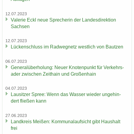
12.07.2023
Va­le­rie Eckl neue Spre­che­rin der Lan­des­di­rek­ti­on
Sach­sen
12.07.2023
Lü­cken­schluss im Rad­weg­netz west­lich von Baut­zen
06.07.2023
Ge­ne­ral­über­ho­lung: Neuer Kno­ten­punkt für Ver­kehrs­
ader zwi­schen Zeit­hain und Gro­ßen­hain
04.07.2023
Lau­sit­zer Spree: Wenn das Was­ser wie­der un­ge­hin­
dert flie­ßen kann
27.06.2023
Land­kreis Mei­ßen: Kom­mu­nal­auf­sicht gibt Haus­halt
frei