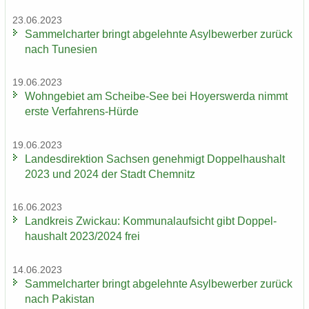
23.06.2023
Sam­mel­char­ter bringt ab­ge­lehn­te Asyl­be­wer­ber zu­rück
nach Tu­ne­si­en
19.06.2023
Wohn­ge­biet am Scheibe-​See bei Ho­yers­wer­da nimmt
erste Verfahrens-​Hürde
19.06.2023
Lan­des­di­rek­ti­on Sach­sen ge­neh­migt Dop­pel­haus­halt
2023 und 2024 der Stadt Chem­nitz
16.06.2023
Land­kreis Zwi­ckau: Kom­mu­nal­auf­sicht gibt Dop­pel­
haus­halt 2023/2024 frei
14.06.2023
Sam­mel­char­ter bringt ab­ge­lehn­te Asyl­be­wer­ber zu­rück
nach Pa­ki­stan