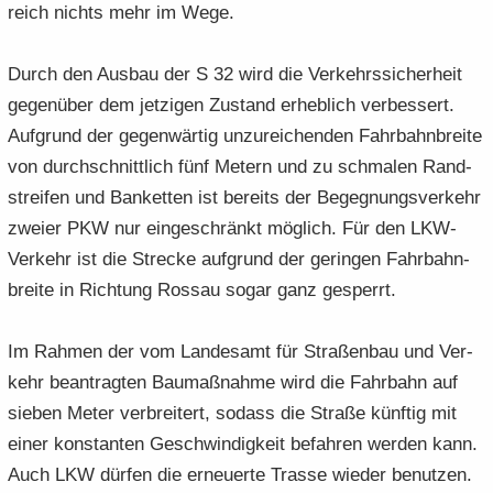
reich nichts mehr im Wege.
Durch den Aus­bau der S 32 wird die Ver­kehrs­si­cher­heit
ge­gen­über dem jet­zi­gen Zu­stand er­heb­lich ver­bes­sert.
Auf­grund der ge­gen­wär­tig un­zu­rei­chen­den Fahr­bahn­brei­te
von durch­schnitt­lich fünf Me­tern und zu schma­len Rand­
strei­fen und Ban­ket­ten ist be­reits der Be­geg­nungs­ver­kehr
zwei­er PKW nur ein­ge­schränkt mög­lich. Für den LKW-​
Verkehr ist die Stre­cke auf­grund der ge­rin­gen Fahr­bahn­
brei­te in Rich­tung Ros­sau sogar ganz ge­sperrt.
Im Rah­men der vom Lan­des­amt für Stra­ßen­bau und Ver­
kehr be­an­trag­ten Bau­maß­nah­me wird die Fahr­bahn auf
sie­ben Meter ver­brei­tert, so­dass die Stra­ße künf­tig mit
einer kon­stan­ten Ge­schwin­dig­keit be­fah­ren wer­den kann.
Auch LKW dür­fen die er­neu­er­te Tras­se wie­der be­nut­zen.