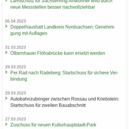
Lärm­schutz für Sachsenring-​Anwohner wird durch
neue Mess­stel­len bes­ser nach­voll­zieh­bar
05.04.2023
Dop­pel­haus­halt Land­kreis Nord­sach­sen: Ge­neh­mi­
gung mit Auf­la­gen
31.03.2023
Ol­bern­hau­er Flöha­b­rü­cke kann er­setzt wer­den
29.03.2023
Per Rad nach Ra­de­berg: Start­schuss für si­che­re Ver­
bin­dung
29.03.2023
Au­to­bahn­zu­brin­ger zwi­schen Ros­sau und Krieb­stein:
Start­schuss für zwei­ten Bau­ab­schnitt
27.03.2023
Zu­schuss für neuen Kulturhauptstadt-​Park