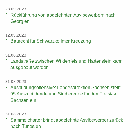
28.09.2023
Rück­füh­rung von ab­ge­lehn­ten Asyl­be­wer­bern nach
Ge­or­gi­en
12.09.2023
Bau­recht für Schwarz­koll­mer Kreu­zung
31.08.2023
Land­stra­ße zwi­schen Wil­den­fels und Har­ten­stein kann
aus­ge­baut wer­den
31.08.2023
Aus­bil­dungs­of­fen­si­ve: Lan­des­di­rek­ti­on Sach­sen stellt
95 Aus­zu­bil­den­de und Stu­die­ren­de für den Frei­staat
Sach­sen ein
31.08.2023
Sam­mel­char­ter bringt ab­ge­lehn­te Asyl­be­wer­ber zu­rück
nach Tu­ne­si­en