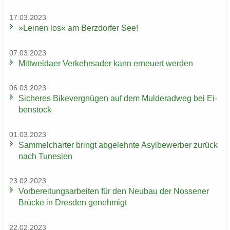
17.03.2023
»Lei­nen los« am Berz­dor­fer See!
07.03.2023
Mitt­wei­da­er Ver­kehrs­ader kann er­neu­ert wer­den
06.03.2023
Si­che­res Bi­ke­ver­gnü­gen auf dem Mul­derad­weg bei Ei­
ben­stock
01.03.2023
Sam­mel­char­ter bringt ab­ge­lehn­te Asyl­be­wer­ber zu­rück
nach Tu­ne­si­en
23.02.2023
Vor­be­rei­tungs­ar­bei­ten für den Neu­bau der Nos­se­ner
Brü­cke in Dres­den ge­neh­migt
22.02.2023