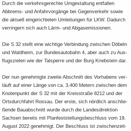
Durch die ver­kehrs­ge­rech­te Um­ge­stal­tung ent­fal­len
Abbrems-​ und An­fahr­vor­gän­ge bei Ge­gen­ver­kehr sowie
die ak­tu­ell ein­ge­rich­te­ten Um­lei­tun­gen für LKW. Da­durch
ver­rin­gern sich auch Lärm- und Ab­gas­emis­sio­nen.
Die S 32 stellt eine wich­ti­ge Ver­bin­dung zwi­schen Dö­beln
und Wald­heim, zur Bun­des­au­to­bahn 4, aber auch zu Aus­
flugs­zie­len wie der Tal­sper­re und der Burg Krieb­stein dar.
Der nun ge­neh­mig­te zwei­te Ab­schnitt des Vor­ha­bens ver­
läuft auf einer Länge von ca. 3.400 Me­tern zwi­schen dem
Kno­ten­punkt der S 32 mit der Kreis­stra­ße 8212 und der
Orts­durch­fahrt Ros­sau. Der erste, sich nörd­lich an­schlie­
ßen­de Bau­ab­schnitt wurde durch die Lan­des­di­rek­ti­on
Sach­sen be­reits mit Plan­fest­stel­lungs­be­schluss vom 19.
Au­gust 2022 ge­neh­migt. Der Be­schluss ist zwi­schen­zeit­