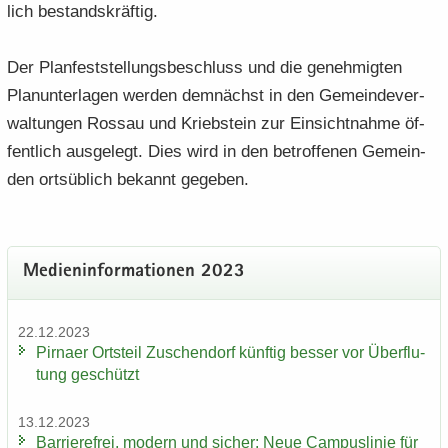
lich be­stands­kräf­tig.
Der Plan­fest­stel­lungs­be­schluss und die ge­neh­mig­ten
Plan­un­ter­la­gen wer­den dem­nächst in den Ge­mein­de­ver­
wal­tun­gen Ros­sau und Krieb­stein zur Ein­sicht­nah­me öf­
fent­lich aus­ge­legt. Dies wird in den be­trof­fe­nen Ge­mein­
den orts­üb­lich be­kannt ge­ge­ben.
Me­di­en­in­for­ma­tio­nen 2023
22.12.2023
Pirna­er Orts­teil Zu­schen­dorf künf­tig bes­ser vor Über­flu­
tung ge­schützt
13.12.2023
Bar­rie­re­frei, mo­dern und si­cher: Neue Cam­pus­li­nie für