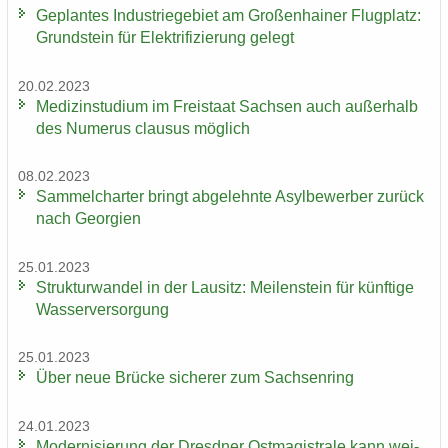
Ge­plan­tes In­dus­trie­ge­biet am Gro­ßen­hai­ner Flug­platz:
Grund­stein für Elek­tri­fi­zie­rung ge­legt
20.02.2023
Me­di­zin­stu­di­um im Frei­staat Sach­sen auch au­ßer­halb
des Nu­me­rus clau­sus mög­lich
08.02.2023
Sam­mel­char­ter bringt ab­ge­lehn­te Asyl­be­wer­ber zu­rück
nach Ge­or­gi­en
25.01.2023
Struk­tur­wan­del in der Lau­sitz: Mei­len­stein für künf­ti­ge
Was­ser­ver­sor­gung
25.01.2023
Über neue Brü­cke si­che­rer zum Sach­sen­ring
24.01.2023
Mo­der­ni­sie­rung der Dresd­ner Ost­ma­gis­tra­le kann wei­