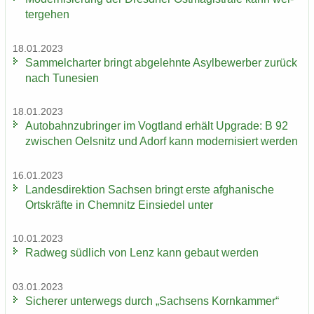
ter­ge­hen
18.01.2023
Sam­mel­char­ter bringt ab­ge­lehn­te Asyl­be­wer­ber zu­rück
nach Tu­ne­si­en
18.01.2023
Au­to­bahn­zu­brin­ger im Vogt­land er­hält Up­grade: B 92
zwi­schen Oels­nitz und Adorf kann mo­der­ni­siert wer­den
16.01.2023
Lan­des­di­rek­ti­on Sach­sen bringt erste af­gha­ni­sche
Orts­kräf­te in Chem­nitz Ein­sie­del unter
10.01.2023
Rad­weg süd­lich von Lenz kann ge­baut wer­den
03.01.2023
Si­che­rer un­ter­wegs durch „Sach­sens Korn­kam­mer“