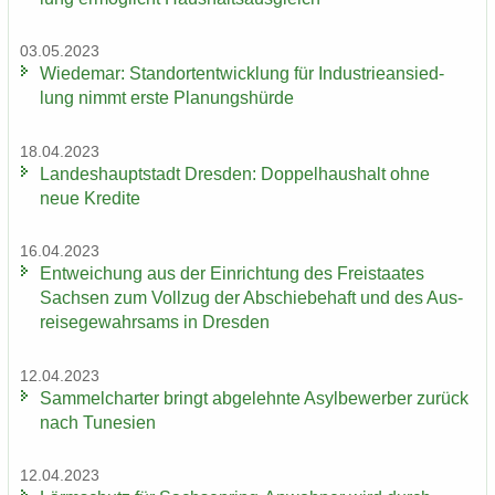
03.05.2023
Wie­de­mar: Stand­ort­ent­wick­lung für In­dus­trie­an­sied­
lung nimmt erste Pla­nungs­hür­de
18.04.2023
Lan­des­haupt­stadt Dres­den: Dop­pel­haus­halt ohne
neue Kre­di­te
16.04.2023
Ent­wei­chung aus der Ein­rich­tung des Frei­staa­tes
Sach­sen zum Voll­zug der Ab­schie­be­haft und des Aus­
rei­se­ge­wahr­sams in Dres­den
12.04.2023
Sam­mel­char­ter bringt ab­ge­lehn­te Asyl­be­wer­ber zu­rück
nach Tu­ne­si­en
12.04.2023