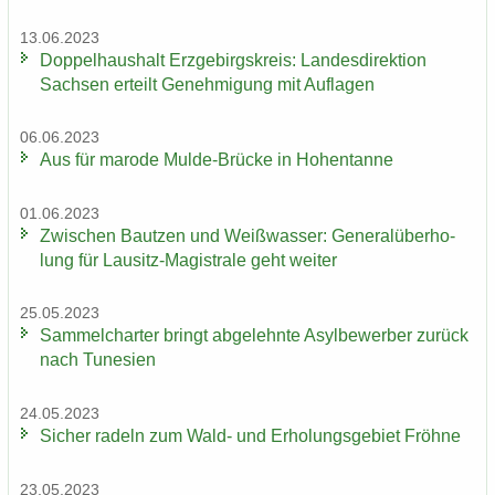
13.06.2023
Dop­pel­haus­halt Erz­ge­birgs­kreis: Lan­des­di­rek­ti­on
Sach­sen er­teilt Ge­neh­mi­gung mit Auf­la­gen
06.06.2023
Aus für ma­ro­de Mulde-​Brücke in Ho­hen­tan­ne
01.06.2023
Zwi­schen Baut­zen und Weiß­was­ser: Ge­ne­ral­über­ho­
lung für Lausitz-​Magistrale geht wei­ter
25.05.2023
Sam­mel­char­ter bringt ab­ge­lehn­te Asyl­be­wer­ber zu­rück
nach Tu­ne­si­en
24.05.2023
Si­cher ra­deln zum Wald- und Er­ho­lungs­ge­biet Fröh­ne
23.05.2023