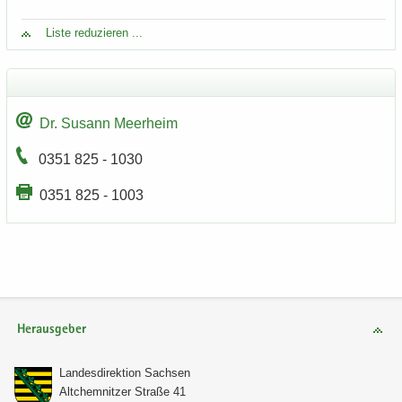
Liste re­du­zie­ren ...
Dr. Su­sann Meer­heim
0351 825 - 1030
0351 825 - 1003
Herausgeber
Lan­des­di­rek­ti­on Sach­sen
Alt­chem­nit­zer Stra­ße 41