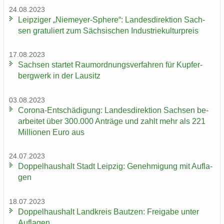
24.08.2023
Leip­zi­ger „Niemeyer-​Sphere“: Lan­des­di­rek­ti­on Sach­
sen gra­tu­liert zum Säch­si­schen In­dus­trie­kul­tur­preis
17.08.2023
Sach­sen star­tet Raum­ord­nungs­ver­fah­ren für Kup­fer­
berg­werk in der Lau­sitz
03.08.2023
Corona-​Entschädigung: Lan­des­di­rek­ti­on Sach­sen be­
ar­bei­tet über 300.000 An­trä­ge und zahlt mehr als 221
Mil­lio­nen Euro aus
24.07.2023
Dop­pel­haus­halt Stadt Leip­zig: Ge­neh­mi­gung mit Auf­la­
gen
18.07.2023
Dop­pel­haus­halt Land­kreis Baut­zen: Frei­ga­be unter
Auf­la­gen