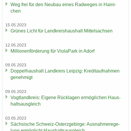
Weg frei für den Neu­bau eines Rad­we­ges in Hai­ni­
chen
15.05.2023
Grü­nes Licht für Land­kreis­haus­halt Mit­tel­sach­sen
12.05.2023
Mil­lio­nen­för­de­rung für Vio­la­Park in Adorf
09.05.2023
Dop­pel­haus­halt Land­kreis Leip­zig: Kre­dit­auf­nah­men
ge­neh­migt
09.05.2023
Vogt­land­kreis: Ei­ge­ne Rück­la­gen er­mög­li­chen Haus­
halts­aus­gleich
03.05.2023
Säch­si­sche Schweiz-​Osterzgebirge: Aus­nah­me­re­ge­
lung er­mög­licht Haus­halts­aus­gleich