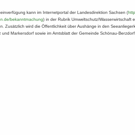
ein­ver­fü­gung kann im In­ter­net­por­tal der Lan­des­di­rek­ti­on Sach­sen (
http
en.​de/​bekanntmachung
) in der Ru­brik Um­welt­schutz/Was­ser­wirt­schaft e
. Zu­sätz­lich wird die Öf­fent­lich­keit über Aus­hän­ge in den See­an­lie­ge
tz und Mar­kers­dorf sowie im Amts­blatt der Ge­mein­de Schönau-​Berzdorf u