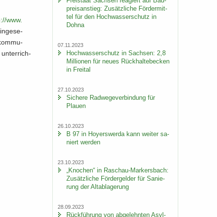
Frei­staat Sach­sen re­agiert auf Bau­
preis­an­stieg: Zu­sätz­li­che För­der­mit­
tel für den Hoch­was­ser­schutz in
:/​/​www.​
Dohna
in­ge­se­
r­kom­mu­
07.11.2023
Hoch­was­ser­schutz in Sach­sen: 2,8
n­ter­rich­
Mil­lio­nen für neues Rück­hal­te­be­cken
in Frei­tal
27.10.2023
Si­che­re Rad­we­ge­ver­bin­dung für
Plau­en
26.10.2023
B 97 in Ho­yers­wer­da kann wei­ter sa­
niert wer­den
23.10.2023
„Kno­chen“ in Raschau-​Markersbach:
Zu­sätz­li­che För­der­gel­der für Sa­nie­
rung der Alt­ab­la­ge­rung
28.09.2023
Rück­füh­rung von ab­ge­lehn­ten Asyl­