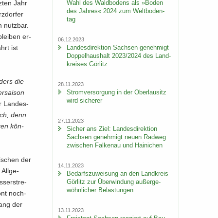
Wahl des Wald­bo­dens als »Boden
z­ten Jahr
des Jah­res« 2024 zum Welt­bo­den­
­dor­fer
tag
n nutz­bar.
blei­ben er­
06.12.2023
Lan­des­di­rek­ti­on Sach­sen ge­neh­migt
hrt ist
Dop­pel­haus­halt 2023/2024 des Land­
krei­ses Gör­litz
­ders die
28.11.2023
Strom­ver­sor­gung in der Ober­lau­sitz
r­sai­son
wird si­che­rer
er Lan­des­
lich, denn
27.11.2023
­ren kön­
Si­cher ans Ziel: Lan­des­di­rek­ti­on
Sach­sen ge­neh­migt neuen Rad­weg
zwi­schen Fal­ken­au und Hai­ni­chen
i­schen der
14.11.2023
All­ge­
Be­darfs­zu­wei­sung an den Land­kreis
Gör­litz zur Über­win­dung au­ßer­ge­
­ser­stre­
wöhn­li­cher Be­las­tun­gen
tont noch­
rang der
13.11.2023