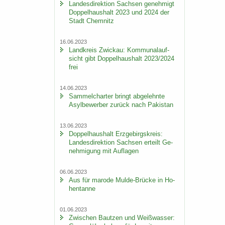
Lan­des­di­rek­ti­on Sach­sen ge­neh­migt
Dop­pel­haus­halt 2023 und 2024 der
Stadt Chem­nitz
16.06.2023
Land­kreis Zwi­ckau: Kom­mu­nal­auf­
sicht gibt Dop­pel­haus­halt 2023/2024
frei
14.06.2023
Sam­mel­char­ter bringt ab­ge­lehn­te
Asyl­be­wer­ber zu­rück nach Pa­ki­stan
13.06.2023
Dop­pel­haus­halt Erz­ge­birgs­kreis:
Lan­des­di­rek­ti­on Sach­sen er­teilt Ge­
neh­mi­gung mit Auf­la­gen
06.06.2023
Aus für ma­ro­de Mulde-​Brücke in Ho­
hen­tan­ne
01.06.2023
Zwi­schen Baut­zen und Weiß­was­ser: