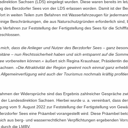
­di­rek­ti­on Sach­sen (LDS) ein­ge­legt wur­den. Diese waren be­reits im let
ng des Berz­dor­fer Sees von der LDS er­las­sen wor­den. Damit ist der Berz
ort in wei­ten Tei­len zum Be­fah­ren mit Was­ser­fahr­zeu­gen für je­der­man
 ei­ni­ge Be­schrän­kun­gen, die aus Na­tur­schutz­grün­den er­for­der­lich sind, 
s Ver­fah­ren zur Fest­stel­lung der Fer­tig­stel­lung des Sees für die Schiff­fa
e­schlos­sen.
 mich, dass die An­lie­ger und Nut­zer des Berz­dor­fer Sees – ganz be­son
a­pi­tä­ne – nun Rechts­si­cher­heit haben und sich ent­spannt auf die Som­me
e vor­be­rei­ten kön­nen.«
äu­ßert sich Re­gi­na Kraus­haar, Prä­si­den­tin d
n Sach­sen.
»Die At­trak­ti­vi­tät der Re­gi­on ge­winnt noch ein­mal ganz er­heb­
 All­ge­mein­ver­fü­gung wird auch der Tou­ris­mus noch­mals kräf­tig pro­fi­tie
ah­men der Wi­der­sprü­che sind das Er­geb­nis zahl­rei­cher Ge­sprä­che zw
r Lan­des­di­rek­ti­on Sach­sen. Hier­bei wurde u. a. ver­ein­bart, dass der 
­gung vom 9. Au­gust 2022 zur Fest­stel­lung der Fer­tig­stel­lung von Ge­wäs
rz­dor­fer Sees eine Prä­am­bel vor­an­ge­stellt wird. Diese Prä­am­bel be­
ch aus berg- und was­ser­recht­li­chen Ver­pflich­tun­gen er­ge­ben­den Vor­
g durch die LMBV.