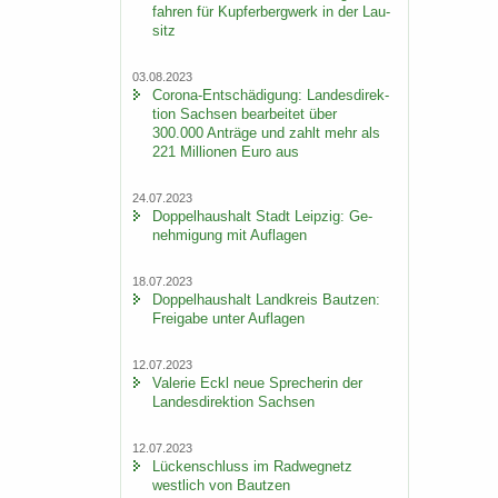
fah­ren für Kup­fer­berg­werk in der Lau­
sitz
03.08.2023
Corona-​Entschädigung: Lan­des­di­rek­
ti­on Sach­sen be­ar­bei­tet über
300.000 An­trä­ge und zahlt mehr als
221 Mil­lio­nen Euro aus
24.07.2023
Dop­pel­haus­halt Stadt Leip­zig: Ge­
neh­mi­gung mit Auf­la­gen
18.07.2023
Dop­pel­haus­halt Land­kreis Baut­zen:
Frei­ga­be unter Auf­la­gen
12.07.2023
Va­le­rie Eckl neue Spre­che­rin der
Lan­des­di­rek­ti­on Sach­sen
12.07.2023
Lü­cken­schluss im Rad­weg­netz
west­lich von Baut­zen