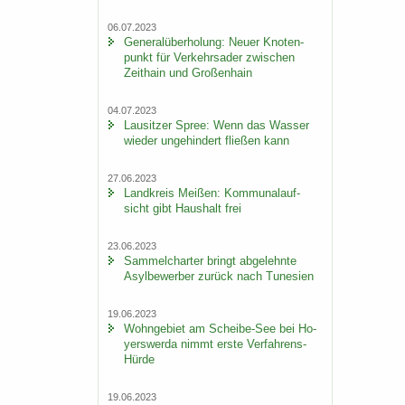
06.07.2023
Ge­ne­ral­über­ho­lung: Neuer Kno­ten­
punkt für Ver­kehrs­ader zwi­schen
Zeit­hain und Gro­ßen­hain
04.07.2023
Lau­sit­zer Spree: Wenn das Was­ser
wie­der un­ge­hin­dert flie­ßen kann
27.06.2023
Land­kreis Mei­ßen: Kom­mu­nal­auf­
sicht gibt Haus­halt frei
23.06.2023
Sam­mel­char­ter bringt ab­ge­lehn­te
Asyl­be­wer­ber zu­rück nach Tu­ne­si­en
19.06.2023
Wohn­ge­biet am Scheibe-​See bei Ho­
yers­wer­da nimmt erste Verfahrens-​
Hürde
19.06.2023