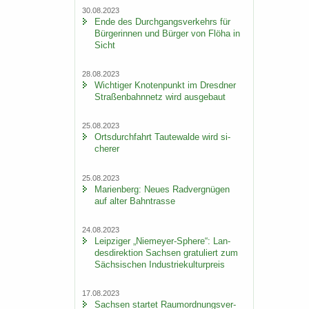
30.08.2023
Ende des Durch­gangs­ver­kehrs für
Bür­ge­rin­nen und Bür­ger von Flöha in
Sicht
28.08.2023
Wich­ti­ger Kno­ten­punkt im Dresd­ner
Stra­ßen­bahn­netz wird aus­ge­baut
25.08.2023
Orts­durch­fahrt Tau­te­wal­de wird si­
che­rer
25.08.2023
Ma­ri­en­berg: Neues Rad­ver­gnü­gen
auf alter Bahn­tras­se
24.08.2023
Leip­zi­ger „Niemeyer-​Sphere“: Lan­
des­di­rek­ti­on Sach­sen gra­tu­liert zum
Säch­si­schen In­dus­trie­kul­tur­preis
17.08.2023
Sach­sen star­tet Raum­ord­nungs­ver­