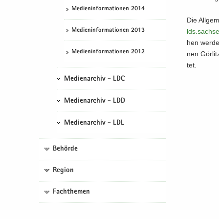
Me­di­en­in­for­ma­tio­nen 2014
Die All­ge­m
Me­di­en­in­for­ma­tio­nen 2013
lds.​sachs
hen wer­den
Me­di­en­in­for­ma­tio­nen 2012
nen Gör­li
tet.
Medienarchiv - LDC
Medienarchiv - LDD
Medienarchiv - LDL
Behörde
Region
Fachthemen