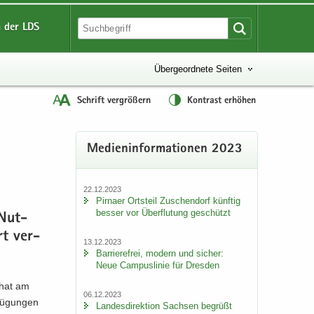
 der LDS
Übergeordnete Seiten
Schrift vergrößern
Kontrast erhöhen
Me­di­en­in­for­ma­tio­nen 2023
22.12.2023
Pirna­er Orts­teil Zu­schen­dorf künf­tig
bes­ser vor Über­flu­tung ge­schützt
 Nut­
rt ver­
13.12.2023
Bar­rie­re­frei, mo­dern und si­cher:
Neue Cam­pus­li­nie für Dres­den
 hat am
06.12.2023
fü­gun­gen
Lan­des­di­rek­ti­on Sach­sen be­grüßt