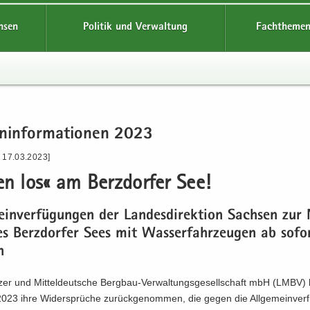
hsen
Politik und Verwaltung
Fachthemen
n­in­for­ma­tio­nen 2023
- 17.03.2023]
en los« am Berz­dor­fer See!
ein­ver­fü­gun­gen der Lan­des­di­rek­ti­on Sach­sen zur
s Berz­dor­fer Sees mit Was­ser­fahr­zeu­gen ab so­fo
h
t­zer und Mit­tel­deut­sche Bergbau-​Verwaltungsgesellschaft mbH (LMBV)
23 ihre Wi­der­sprü­che zu­rück­ge­nom­men, die gegen die All­ge­mein­ver­