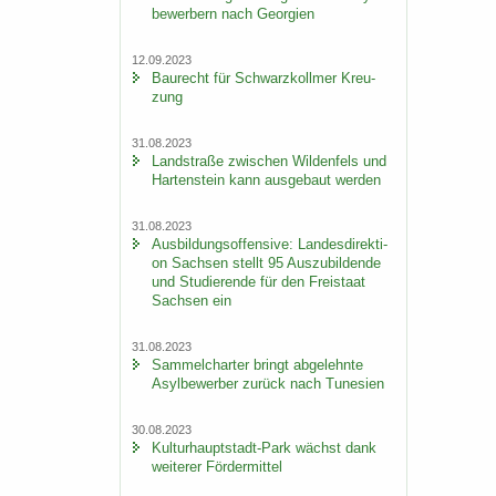
be­wer­bern nach Ge­or­gi­en
12.09.2023
Bau­recht für Schwarz­koll­mer Kreu­
zung
31.08.2023
Land­stra­ße zwi­schen Wil­den­fels und
Har­ten­stein kann aus­ge­baut wer­den
31.08.2023
Aus­bil­dungs­of­fen­si­ve: Lan­des­di­rek­ti­
on Sach­sen stellt 95 Aus­zu­bil­den­de
und Stu­die­ren­de für den Frei­staat
Sach­sen ein
31.08.2023
Sam­mel­char­ter bringt ab­ge­lehn­te
Asyl­be­wer­ber zu­rück nach Tu­ne­si­en
30.08.2023
Kulturhauptstadt-​Park wächst dank
wei­te­rer För­der­mit­tel