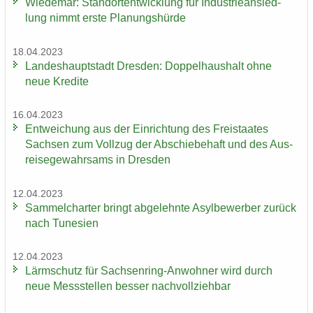
Wie­de­mar: Stand­ort­ent­wick­lung für In­dus­trie­an­sied­
lung nimmt erste Pla­nungs­hür­de
18.04.2023
Lan­des­haupt­stadt Dres­den: Dop­pel­haus­halt ohne
neue Kre­di­te
16.04.2023
Ent­wei­chung aus der Ein­rich­tung des Frei­staa­tes
Sach­sen zum Voll­zug der Ab­schie­be­haft und des Aus­
rei­se­ge­wahr­sams in Dres­den
12.04.2023
Sam­mel­char­ter bringt ab­ge­lehn­te Asyl­be­wer­ber zu­rück
nach Tu­ne­si­en
12.04.2023
Lärm­schutz für Sachsenring-​Anwohner wird durch
neue Mess­stel­len bes­ser nach­voll­zieh­bar