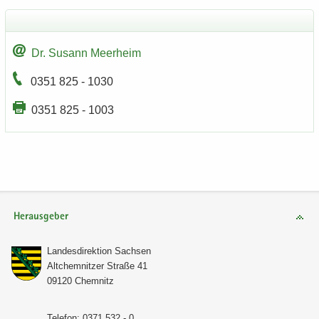
Dr. Su­sann Meer­heim
0351 825 - 1030
0351 825 - 1003
Herausgeber
Lan­des­di­rek­ti­on Sach­sen
Alt­chem­nit­zer Stra­ße 41
09120 Chem­nitz
Te­le­fon: 0371 532 - 0