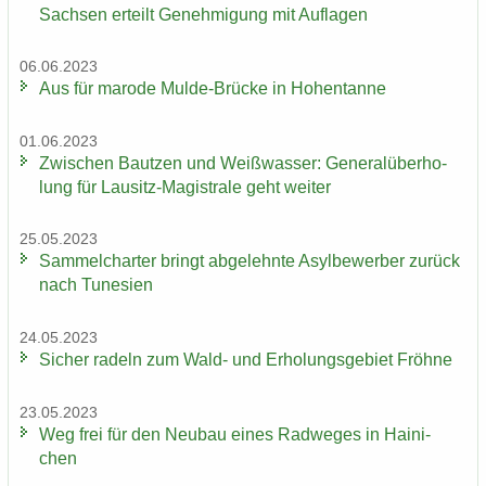
Sach­sen er­teilt Ge­neh­mi­gung mit Auf­la­gen
06.06.2023
Aus für ma­ro­de Mulde-​Brücke in Ho­hen­tan­ne
01.06.2023
Zwi­schen Baut­zen und Weiß­was­ser: Ge­ne­ral­über­ho­
lung für Lausitz-​Magistrale geht wei­ter
25.05.2023
Sam­mel­char­ter bringt ab­ge­lehn­te Asyl­be­wer­ber zu­rück
nach Tu­ne­si­en
24.05.2023
Si­cher ra­deln zum Wald- und Er­ho­lungs­ge­biet Fröh­ne
23.05.2023
Weg frei für den Neu­bau eines Rad­we­ges in Hai­ni­
chen