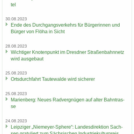
tel
30.08.2023
Ende des Durch­gangs­ver­kehrs für Bür­ge­rin­nen und
Bür­ger von Flöha in Sicht
28.08.2023
Wich­ti­ger Kno­ten­punkt im Dresd­ner Stra­ßen­bahn­netz
wird aus­ge­baut
25.08.2023
Orts­durch­fahrt Tau­te­wal­de wird si­che­rer
25.08.2023
Ma­ri­en­berg: Neues Rad­ver­gnü­gen auf alter Bahn­tras­
se
24.08.2023
Leip­zi­ger „Niemeyer-​Sphere“: Lan­des­di­rek­ti­on Sach­
sen gra­tu­liert zum Säch­si­schen In­dus­trie­kul­tur­preis