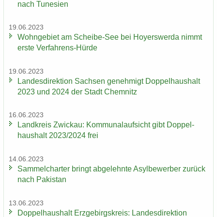
nach Tu­ne­si­en
19.06.2023
Wohn­ge­biet am Scheibe-​See bei Ho­yers­wer­da nimmt
erste Verfahrens-​Hürde
19.06.2023
Lan­des­di­rek­ti­on Sach­sen ge­neh­migt Dop­pel­haus­halt
2023 und 2024 der Stadt Chem­nitz
16.06.2023
Land­kreis Zwi­ckau: Kom­mu­nal­auf­sicht gibt Dop­pel­
haus­halt 2023/2024 frei
14.06.2023
Sam­mel­char­ter bringt ab­ge­lehn­te Asyl­be­wer­ber zu­rück
nach Pa­ki­stan
13.06.2023
Dop­pel­haus­halt Erz­ge­birgs­kreis: Lan­des­di­rek­ti­on