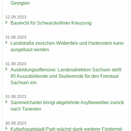
Ge­or­gi­en
12.09.2023
Bau­recht für Schwarz­koll­mer Kreu­zung
31.08.2023
Land­stra­ße zwi­schen Wil­den­fels und Har­ten­stein kann
aus­ge­baut wer­den
31.08.2023
Aus­bil­dungs­of­fen­si­ve: Lan­des­di­rek­ti­on Sach­sen stellt
95 Aus­zu­bil­den­de und Stu­die­ren­de für den Frei­staat
Sach­sen ein
31.08.2023
Sam­mel­char­ter bringt ab­ge­lehn­te Asyl­be­wer­ber zu­rück
nach Tu­ne­si­en
30.08.2023
Kulturhauptstadt-​Park wächst dank wei­te­rer För­der­mit­