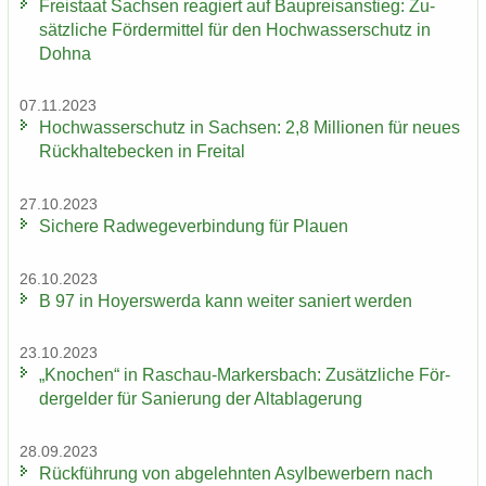
Frei­staat Sach­sen re­agiert auf Bau­preis­an­stieg: Zu­
sätz­li­che För­der­mit­tel für den Hoch­was­ser­schutz in
Dohna
07.11.2023
Hoch­was­ser­schutz in Sach­sen: 2,8 Mil­lio­nen für neues
Rück­hal­te­be­cken in Frei­tal
27.10.2023
Si­che­re Rad­we­ge­ver­bin­dung für Plau­en
26.10.2023
B 97 in Ho­yers­wer­da kann wei­ter sa­niert wer­den
23.10.2023
„Kno­chen“ in Raschau-​Markersbach: Zu­sätz­li­che För­
der­gel­der für Sa­nie­rung der Alt­ab­la­ge­rung
28.09.2023
Rück­füh­rung von ab­ge­lehn­ten Asyl­be­wer­bern nach