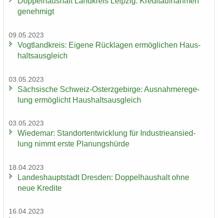
Dop­pel­haus­halt Land­kreis Leip­zig: Kre­dit­auf­nah­men
ge­neh­migt
09.05.2023
Vogt­land­kreis: Ei­ge­ne Rück­la­gen er­mög­li­chen Haus­
halts­aus­gleich
03.05.2023
Säch­si­sche Schweiz-​Osterzgebirge: Aus­nah­me­re­ge­
lung er­mög­licht Haus­halts­aus­gleich
03.05.2023
Wie­de­mar: Stand­ort­ent­wick­lung für In­dus­trie­an­sied­
lung nimmt erste Pla­nungs­hür­de
18.04.2023
Lan­des­haupt­stadt Dres­den: Dop­pel­haus­halt ohne
neue Kre­di­te
16.04.2023