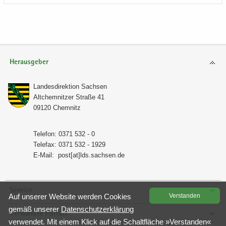
Herausgeber
Lan­des­di­rek­ti­on Sach­sen
Alt­chem­nit­zer Stra­ße 41
09120 Chem­nitz
Te­le­fon: 0371 532 - 0
Te­le­fax: 0371 532 - 1929
E-​Mail:
post[at]lds.sach­sen.de
Service
Auf un­se­rer Web­site wer­den Coo­kies
Ver­stan­den
gemäß un­se­rer
Da­ten­schutz­er­klä­rung
Verwandte Portale
ver­wen­det. Mit einem Klick auf die Schalt­flä­che »Ver­stan­den«