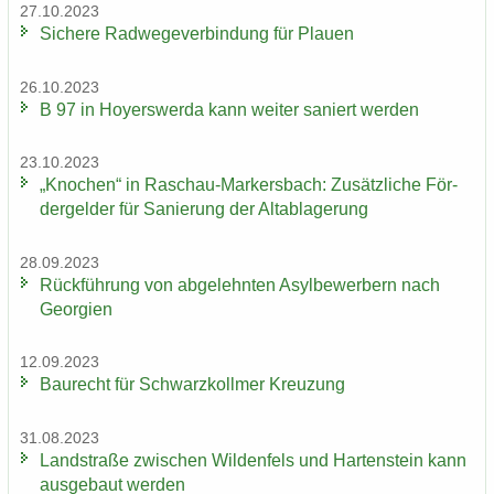
27.10.2023
Si­che­re Rad­we­ge­ver­bin­dung für Plau­en
26.10.2023
B 97 in Ho­yers­wer­da kann wei­ter sa­niert wer­den
23.10.2023
„Kno­chen“ in Raschau-​Markersbach: Zu­sätz­li­che För­
der­gel­der für Sa­nie­rung der Alt­ab­la­ge­rung
28.09.2023
Rück­füh­rung von ab­ge­lehn­ten Asyl­be­wer­bern nach
Ge­or­gi­en
12.09.2023
Bau­recht für Schwarz­koll­mer Kreu­zung
31.08.2023
Land­stra­ße zwi­schen Wil­den­fels und Har­ten­stein kann
aus­ge­baut wer­den