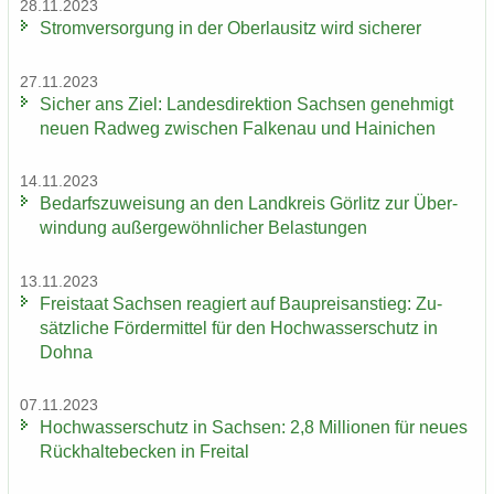
28.11.2023
Strom­ver­sor­gung in der Ober­lau­sitz wird si­che­rer
27.11.2023
Si­cher ans Ziel: Lan­des­di­rek­ti­on Sach­sen ge­neh­migt
neuen Rad­weg zwi­schen Fal­ken­au und Hai­ni­chen
14.11.2023
Be­darfs­zu­wei­sung an den Land­kreis Gör­litz zur Über­
win­dung au­ßer­ge­wöhn­li­cher Be­las­tun­gen
13.11.2023
Frei­staat Sach­sen re­agiert auf Bau­preis­an­stieg: Zu­
sätz­li­che För­der­mit­tel für den Hoch­was­ser­schutz in
Dohna
07.11.2023
Hoch­was­ser­schutz in Sach­sen: 2,8 Mil­lio­nen für neues
Rück­hal­te­be­cken in Frei­tal