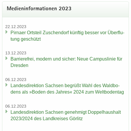
Me­di­en­in­for­ma­tio­nen 2023
22.12.2023
Pirna­er Orts­teil Zu­schen­dorf künf­tig bes­ser vor Über­flu­
tung ge­schützt
13.12.2023
Bar­rie­re­frei, mo­dern und si­cher: Neue Cam­pus­li­nie für
Dres­den
06.12.2023
Lan­des­di­rek­ti­on Sach­sen be­grüßt Wahl des Wald­bo­
dens als »Boden des Jah­res« 2024 zum Welt­bo­den­tag
06.12.2023
Lan­des­di­rek­ti­on Sach­sen ge­neh­migt Dop­pel­haus­halt
2023/2024 des Land­krei­ses Gör­litz