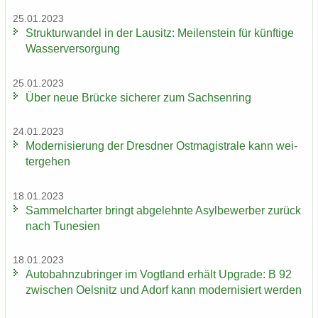
25.01.2023
Struk­tur­wan­del in der Lau­sitz: Mei­len­stein für künf­ti­ge
Was­ser­ver­sor­gung
25.01.2023
Über neue Brü­cke si­che­rer zum Sach­sen­ring
24.01.2023
Mo­der­ni­sie­rung der Dresd­ner Ost­ma­gis­tra­le kann wei­
ter­ge­hen
18.01.2023
Sam­mel­char­ter bringt ab­ge­lehn­te Asyl­be­wer­ber zu­rück
nach Tu­ne­si­en
18.01.2023
Au­to­bahn­zu­brin­ger im Vogt­land er­hält Up­grade: B 92
zwi­schen Oels­nitz und Adorf kann mo­der­ni­siert wer­den