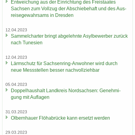
Ent­wei­chung aus der Ein­rich­tung des Frei­staa­tes
Sach­sen zum Voll­zug der Ab­schie­be­haft und des Aus­
rei­se­ge­wahr­sams in Dres­den
12.04.2023
Sam­mel­char­ter bringt ab­ge­lehn­te Asyl­be­wer­ber zu­rück
nach Tu­ne­si­en
12.04.2023
Lärm­schutz für Sachsenring-​Anwohner wird durch
neue Mess­stel­len bes­ser nach­voll­zieh­bar
05.04.2023
Dop­pel­haus­halt Land­kreis Nord­sach­sen: Ge­neh­mi­
gung mit Auf­la­gen
31.03.2023
Ol­bern­hau­er Flöha­b­rü­cke kann er­setzt wer­den
29.03.2023