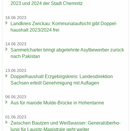
2023 und 2024 der Stadt Chem­nitz
16.06.2023
Land­kreis Zwi­ckau: Kom­mu­nal­auf­sicht gibt Dop­pel­
haus­halt 2023/2024 frei
14.06.2023
Sam­mel­char­ter bringt ab­ge­lehn­te Asyl­be­wer­ber zu­rück
nach Pa­ki­stan
13.06.2023
Dop­pel­haus­halt Erz­ge­birgs­kreis: Lan­des­di­rek­ti­on
Sach­sen er­teilt Ge­neh­mi­gung mit Auf­la­gen
06.06.2023
Aus für ma­ro­de Mulde-​Brücke in Ho­hen­tan­ne
01.06.2023
Zwi­schen Baut­zen und Weiß­was­ser: Ge­ne­ral­über­ho­
lung für Lausitz-​Magistrale geht wei­ter