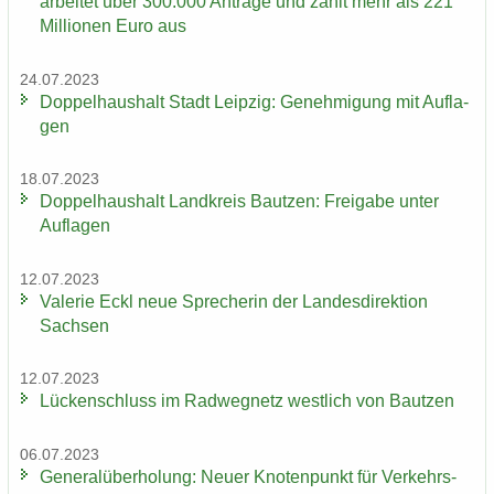
ar­bei­tet über 300.000 An­trä­ge und zahlt mehr als 221
Mil­lio­nen Euro aus
24.07.2023
Dop­pel­haus­halt Stadt Leip­zig: Ge­neh­mi­gung mit Auf­la­
gen
18.07.2023
Dop­pel­haus­halt Land­kreis Baut­zen: Frei­ga­be unter
Auf­la­gen
12.07.2023
Va­le­rie Eckl neue Spre­che­rin der Lan­des­di­rek­ti­on
Sach­sen
12.07.2023
Lü­cken­schluss im Rad­weg­netz west­lich von Baut­zen
06.07.2023
Ge­ne­ral­über­ho­lung: Neuer Kno­ten­punkt für Ver­kehrs­