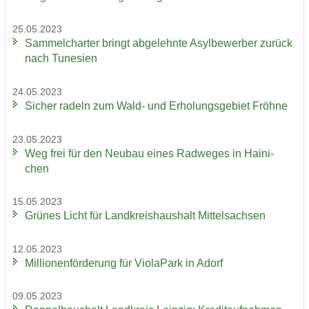
25.05.2023
Sam­mel­char­ter bringt ab­ge­lehn­te Asyl­be­wer­ber zu­rück
nach Tu­ne­si­en
24.05.2023
Si­cher ra­deln zum Wald- und Er­ho­lungs­ge­biet Fröh­ne
23.05.2023
Weg frei für den Neu­bau eines Rad­we­ges in Hai­ni­
chen
15.05.2023
Grü­nes Licht für Land­kreis­haus­halt Mit­tel­sach­sen
12.05.2023
Mil­lio­nen­för­de­rung für Vio­la­Park in Adorf
09.05.2023