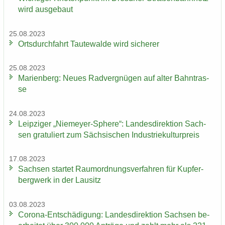
wird aus­ge­baut
25.08.2023
Orts­durch­fahrt Tau­te­wal­de wird si­che­rer
25.08.2023
Ma­ri­en­berg: Neues Rad­ver­gnü­gen auf alter Bahn­tras­
se
24.08.2023
Leip­zi­ger „Niemeyer-​Sphere“: Lan­des­di­rek­ti­on Sach­
sen gra­tu­liert zum Säch­si­schen In­dus­trie­kul­tur­preis
17.08.2023
Sach­sen star­tet Raum­ord­nungs­ver­fah­ren für Kup­fer­
berg­werk in der Lau­sitz
03.08.2023
Corona-​Entschädigung: Lan­des­di­rek­ti­on Sach­sen be­