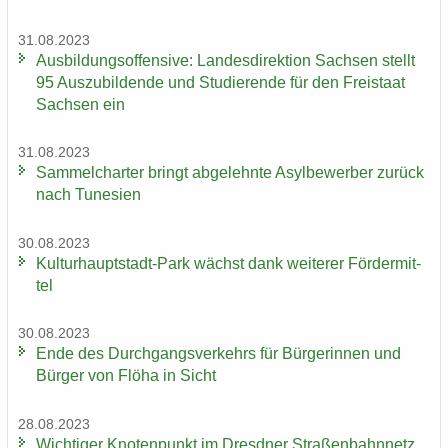
31.08.2023
Aus­bil­dungs­of­fen­si­ve: Lan­des­di­rek­ti­on Sach­sen stellt
95 Aus­zu­bil­den­de und Stu­die­ren­de für den Frei­staat
Sach­sen ein
31.08.2023
Sam­mel­char­ter bringt ab­ge­lehn­te Asyl­be­wer­ber zu­rück
nach Tu­ne­si­en
30.08.2023
Kulturhauptstadt-​Park wächst dank wei­te­rer För­der­mit­
tel
30.08.2023
Ende des Durch­gangs­ver­kehrs für Bür­ge­rin­nen und
Bür­ger von Flöha in Sicht
28.08.2023
Wich­ti­ger Kno­ten­punkt im Dresd­ner Stra­ßen­bahn­netz