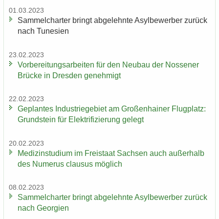
01.03.2023
Sam­mel­char­ter bringt ab­ge­lehn­te Asyl­be­wer­ber zu­rück
nach Tu­ne­si­en
23.02.2023
Vor­be­rei­tungs­ar­bei­ten für den Neu­bau der Nos­se­ner
Brü­cke in Dres­den ge­neh­migt
22.02.2023
Ge­plan­tes In­dus­trie­ge­biet am Gro­ßen­hai­ner Flug­platz:
Grund­stein für Elek­tri­fi­zie­rung ge­legt
20.02.2023
Me­di­zin­stu­di­um im Frei­staat Sach­sen auch au­ßer­halb
des Nu­me­rus clau­sus mög­lich
08.02.2023
Sam­mel­char­ter bringt ab­ge­lehn­te Asyl­be­wer­ber zu­rück
nach Ge­or­gi­en