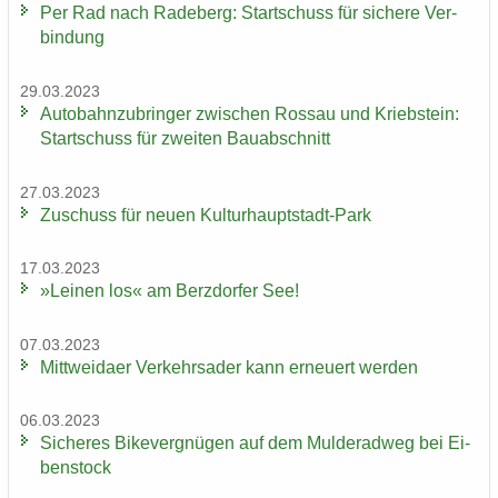
Per Rad nach Ra­de­berg: Start­schuss für si­che­re Ver­
bin­dung
29.03.2023
Au­to­bahn­zu­brin­ger zwi­schen Ros­sau und Krieb­stein:
Start­schuss für zwei­ten Bau­ab­schnitt
27.03.2023
Zu­schuss für neuen Kulturhauptstadt-​Park
17.03.2023
»Lei­nen los« am Berz­dor­fer See!
07.03.2023
Mitt­wei­da­er Ver­kehrs­ader kann er­neu­ert wer­den
06.03.2023
Si­che­res Bi­ke­ver­gnü­gen auf dem Mul­derad­weg bei Ei­
ben­stock