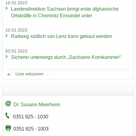
16.01.2023
Lan­des­di­rek­ti­on Sach­sen bringt erste af­gha­ni­sche
Orts­kräf­te in Chem­nitz Ein­sie­del unter
10.01.2023
Rad­weg süd­lich von Lenz kann ge­baut wer­den
03.01.2023
Si­che­rer un­ter­wegs durch „Sach­sens Korn­kam­mer“
Liste re­du­zie­ren ...
Dr. Su­sann Meer­heim
0351 825 - 1030
0351 825 - 1003