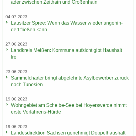
ader zwi­schen Zeit­hain und Gro­ßen­hain
04.07.2023
Lau­sit­zer Spree: Wenn das Was­ser wie­der un­ge­hin­
dert flie­ßen kann
27.06.2023
Land­kreis Mei­ßen: Kom­mu­nal­auf­sicht gibt Haus­halt
frei
23.06.2023
Sam­mel­char­ter bringt ab­ge­lehn­te Asyl­be­wer­ber zu­rück
nach Tu­ne­si­en
19.06.2023
Wohn­ge­biet am Scheibe-​See bei Ho­yers­wer­da nimmt
erste Verfahrens-​Hürde
19.06.2023
Lan­des­di­rek­ti­on Sach­sen ge­neh­migt Dop­pel­haus­halt