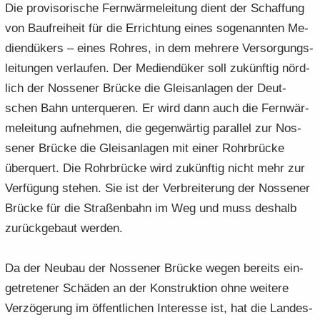
Die pro­vi­so­ri­sche Fern­wär­me­lei­tung dient der Schaf­fung
von Bau­f­rei­heit für die Er­rich­tung eines so­ge­nann­ten Me­
di­en­dü­kers – eines Roh­res, in dem meh­re­re Ver­sor­gungs­
lei­tun­gen ver­lau­fen. Der Me­di­en­dü­ker soll zu­künf­tig nörd­
lich der Nos­se­ner Brü­cke die Gleis­an­la­gen der Deut­
schen Bahn un­ter­que­ren. Er wird dann auch die Fern­wär­
me­lei­tung auf­neh­men, die ge­gen­wär­tig par­al­lel zur Nos­
se­ner Brü­cke die Gleis­an­la­gen mit einer Rohr­brü­cke
über­quert. Die Rohr­brü­cke wird zu­künf­tig nicht mehr zur
Ver­fü­gung ste­hen. Sie ist der Ver­brei­te­rung der Nos­se­ner
Brü­cke für die Stra­ßen­bahn im Weg und muss des­halb
zu­rück­ge­baut wer­den.
Da der Neu­bau der Nos­se­ner Brü­cke wegen be­reits ein­
ge­tre­te­ner Schä­den an der Kon­struk­ti­on ohne wei­te­re
Ver­zö­ge­rung im öf­fent­li­chen In­ter­es­se ist, hat die Lan­des­