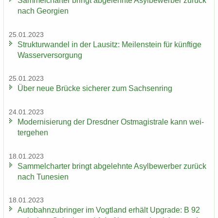
Sam­mel­char­ter bringt ab­ge­lehn­te Asyl­be­wer­ber zu­rück
nach Ge­or­gi­en
25.01.2023
Struk­tur­wan­del in der Lau­sitz: Mei­len­stein für künf­ti­ge
Was­ser­ver­sor­gung
25.01.2023
Über neue Brü­cke si­che­rer zum Sach­sen­ring
24.01.2023
Mo­der­ni­sie­rung der Dresd­ner Ost­ma­gis­tra­le kann wei­
ter­ge­hen
18.01.2023
Sam­mel­char­ter bringt ab­ge­lehn­te Asyl­be­wer­ber zu­rück
nach Tu­ne­si­en
18.01.2023
Au­to­bahn­zu­brin­ger im Vogt­land er­hält Up­grade: B 92