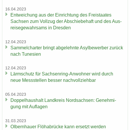
16.04.2023
Ent­wei­chung aus der Ein­rich­tung des Frei­staa­tes
Sach­sen zum Voll­zug der Ab­schie­be­haft und des Aus­
rei­se­ge­wahr­sams in Dres­den
12.04.2023
Sam­mel­char­ter bringt ab­ge­lehn­te Asyl­be­wer­ber zu­rück
nach Tu­ne­si­en
12.04.2023
Lärm­schutz für Sachsenring-​Anwohner wird durch
neue Mess­stel­len bes­ser nach­voll­zieh­bar
05.04.2023
Dop­pel­haus­halt Land­kreis Nord­sach­sen: Ge­neh­mi­
gung mit Auf­la­gen
31.03.2023
Ol­bern­hau­er Flöha­b­rü­cke kann er­setzt wer­den