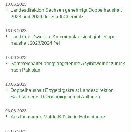
19.06.2023
Lan­des­di­rek­ti­on Sach­sen ge­neh­migt Dop­pel­haus­halt
2023 und 2024 der Stadt Chem­nitz
16.06.2023
Land­kreis Zwi­ckau: Kom­mu­nal­auf­sicht gibt Dop­pel­
haus­halt 2023/2024 frei
14.06.2023
Sam­mel­char­ter bringt ab­ge­lehn­te Asyl­be­wer­ber zu­rück
nach Pa­ki­stan
13.06.2023
Dop­pel­haus­halt Erz­ge­birgs­kreis: Lan­des­di­rek­ti­on
Sach­sen er­teilt Ge­neh­mi­gung mit Auf­la­gen
06.06.2023
Aus für ma­ro­de Mulde-​Brücke in Ho­hen­tan­ne
01.06.2023