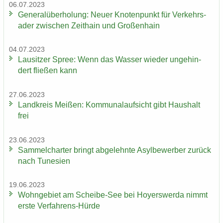
06.07.2023
Ge­ne­ral­über­ho­lung: Neuer Kno­ten­punkt für Ver­kehrs­
ader zwi­schen Zeit­hain und Gro­ßen­hain
04.07.2023
Lau­sit­zer Spree: Wenn das Was­ser wie­der un­ge­hin­
dert flie­ßen kann
27.06.2023
Land­kreis Mei­ßen: Kom­mu­nal­auf­sicht gibt Haus­halt
frei
23.06.2023
Sam­mel­char­ter bringt ab­ge­lehn­te Asyl­be­wer­ber zu­rück
nach Tu­ne­si­en
19.06.2023
Wohn­ge­biet am Scheibe-​See bei Ho­yers­wer­da nimmt
erste Verfahrens-​Hürde