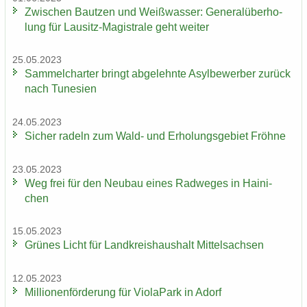
Zwi­schen Baut­zen und Weiß­was­ser: Ge­ne­ral­über­ho­
lung für Lausitz-​Magistrale geht wei­ter
25.05.2023
Sam­mel­char­ter bringt ab­ge­lehn­te Asyl­be­wer­ber zu­rück
nach Tu­ne­si­en
24.05.2023
Si­cher ra­deln zum Wald- und Er­ho­lungs­ge­biet Fröh­ne
23.05.2023
Weg frei für den Neu­bau eines Rad­we­ges in Hai­ni­
chen
15.05.2023
Grü­nes Licht für Land­kreis­haus­halt Mit­tel­sach­sen
12.05.2023
Mil­lio­nen­för­de­rung für Vio­la­Park in Adorf