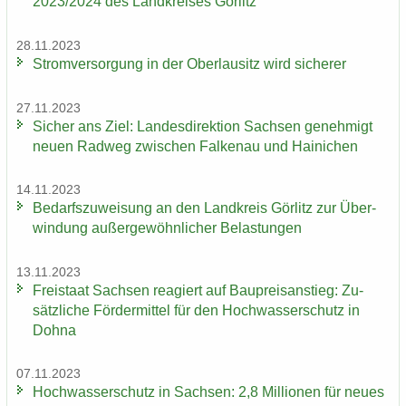
2023/2024 des Land­krei­ses Gör­litz
28.11.2023
Strom­ver­sor­gung in der Ober­lau­sitz wird si­che­rer
27.11.2023
Si­cher ans Ziel: Lan­des­di­rek­ti­on Sach­sen ge­neh­migt
neuen Rad­weg zwi­schen Fal­ken­au und Hai­ni­chen
14.11.2023
Be­darfs­zu­wei­sung an den Land­kreis Gör­litz zur Über­
win­dung au­ßer­ge­wöhn­li­cher Be­las­tun­gen
13.11.2023
Frei­staat Sach­sen re­agiert auf Bau­preis­an­stieg: Zu­
sätz­li­che För­der­mit­tel für den Hoch­was­ser­schutz in
Dohna
07.11.2023
Hoch­was­ser­schutz in Sach­sen: 2,8 Mil­lio­nen für neues