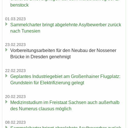
ben­stock
01.03.2023
Sam­mel­char­ter bringt ab­ge­lehn­te Asyl­be­wer­ber zu­rück
nach Tu­ne­si­en
23.02.2023
Vor­be­rei­tungs­ar­bei­ten für den Neu­bau der Nos­se­ner
Brü­cke in Dres­den ge­neh­migt
22.02.2023
Ge­plan­tes In­dus­trie­ge­biet am Gro­ßen­hai­ner Flug­platz:
Grund­stein für Elek­tri­fi­zie­rung ge­legt
20.02.2023
Me­di­zin­stu­di­um im Frei­staat Sach­sen auch au­ßer­halb
des Nu­me­rus clau­sus mög­lich
08.02.2023