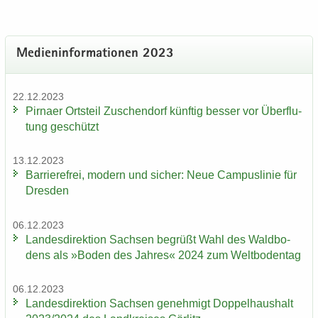
Me­di­en­in­for­ma­tio­nen 2023
22.12.2023
Pirna­er Orts­teil Zu­schen­dorf künf­tig bes­ser vor Über­flu­
tung ge­schützt
13.12.2023
Bar­rie­re­frei, mo­dern und si­cher: Neue Cam­pus­li­nie für
Dres­den
06.12.2023
Lan­des­di­rek­ti­on Sach­sen be­grüßt Wahl des Wald­bo­
dens als »Boden des Jah­res« 2024 zum Welt­bo­den­tag
06.12.2023
Lan­des­di­rek­ti­on Sach­sen ge­neh­migt Dop­pel­haus­halt