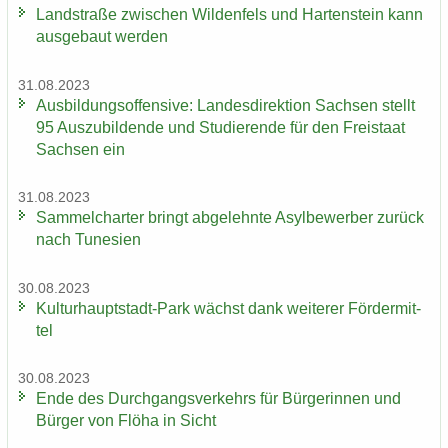
Land­stra­ße zwi­schen Wil­den­fels und Har­ten­stein kann
aus­ge­baut wer­den
31.08.2023
Aus­bil­dungs­of­fen­si­ve: Lan­des­di­rek­ti­on Sach­sen stellt
95 Aus­zu­bil­den­de und Stu­die­ren­de für den Frei­staat
Sach­sen ein
31.08.2023
Sam­mel­char­ter bringt ab­ge­lehn­te Asyl­be­wer­ber zu­rück
nach Tu­ne­si­en
30.08.2023
Kulturhauptstadt-​Park wächst dank wei­te­rer För­der­mit­
tel
30.08.2023
Ende des Durch­gangs­ver­kehrs für Bür­ge­rin­nen und
Bür­ger von Flöha in Sicht