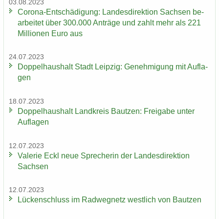
03.08.2023
Corona-​Entschädigung: Lan­des­di­rek­ti­on Sach­sen be­
ar­bei­tet über 300.000 An­trä­ge und zahlt mehr als 221
Mil­lio­nen Euro aus
24.07.2023
Dop­pel­haus­halt Stadt Leip­zig: Ge­neh­mi­gung mit Auf­la­
gen
18.07.2023
Dop­pel­haus­halt Land­kreis Baut­zen: Frei­ga­be unter
Auf­la­gen
12.07.2023
Va­le­rie Eckl neue Spre­che­rin der Lan­des­di­rek­ti­on
Sach­sen
12.07.2023
Lü­cken­schluss im Rad­weg­netz west­lich von Baut­zen