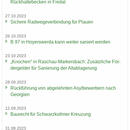
Rück­hal­te­be­cken in Frei­tal
27.10.2023
Si­che­re Rad­we­ge­ver­bin­dung für Plau­en
26.10.2023
B 97 in Ho­yers­wer­da kann wei­ter sa­niert wer­den
23.10.2023
„Kno­chen“ in Raschau-​Markersbach: Zu­sätz­li­che För­
der­gel­der für Sa­nie­rung der Alt­ab­la­ge­rung
28.09.2023
Rück­füh­rung von ab­ge­lehn­ten Asyl­be­wer­bern nach
Ge­or­gi­en
12.09.2023
Bau­recht für Schwarz­koll­mer Kreu­zung
31.08.2023