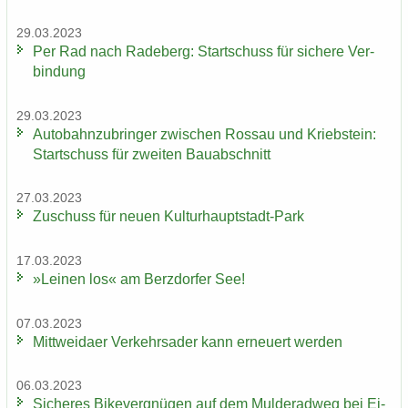
29.03.2023
Per Rad nach Ra­de­berg: Start­schuss für si­che­re Ver­
bin­dung
29.03.2023
Au­to­bahn­zu­brin­ger zwi­schen Ros­sau und Krieb­stein:
Start­schuss für zwei­ten Bau­ab­schnitt
27.03.2023
Zu­schuss für neuen Kulturhauptstadt-​Park
17.03.2023
»Lei­nen los« am Berz­dor­fer See!
07.03.2023
Mitt­wei­da­er Ver­kehrs­ader kann er­neu­ert wer­den
06.03.2023
Si­che­res Bi­ke­ver­gnü­gen auf dem Mul­derad­weg bei Ei­