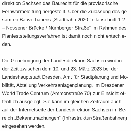
di­rek­ti­on Sach­sen das Bau­recht für die pro­vi­so­ri­sche
Fern­wär­me­lei­tung her­ge­stellt. Über die Zu­las­sung des ge­
sam­ten Bau­vor­ha­bens „Stadt­bahn 2020 Teil­ab­schnitt 1.2
– Nos­se­ner Brü­cke / Nürn­ber­ger Stra­ße“ im Rah­men des
Plan­fest­stel­lungs­ver­fah­ren ist damit noch nicht ent­schie­
den.
Die Ge­neh­mi­gung der Lan­des­di­rek­ti­on Sach­sen wird in
der Zeit zwi­schen dem 10. und 23. März 2023 bei der
Lan­des­haupt­stadt Dres­den, Amt für Stadt­pla­nung und Mo­
bi­li­tät, Ab­tei­lung Ver­kehrs­an­la­gen­pla­nung, im Dres­de­ner
World Trade Cen­trum (Am­mon­stra­ße 70) zur Ein­sicht öf­
fent­lich aus­ge­legt. Sie kann im glei­chen Zeit­raum auch
auf der In­ter­net­sei­te der Lan­des­di­rek­ti­on Sach­sen im Be­
reich „Be­kannt­ma­chun­gen“ (In­fra­struk­tur/Stra­ßen­bah­nen)
ein­ge­se­hen wer­den.