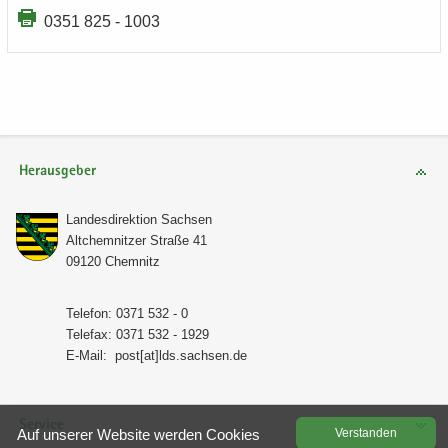
0351 825 - 1003
Herausgeber
Lan­des­di­rek­ti­on Sach­sen
Alt­chem­nit­zer Stra­ße 41
09120 Chem­nitz
Te­le­fon: 0371 532 - 0
Te­le­fax: 0371 532 - 1929
E-​Mail:
post[at]lds.sach­sen.de
Service
Auf un­se­rer Web­site wer­den Coo­kies
Ver­stan­den