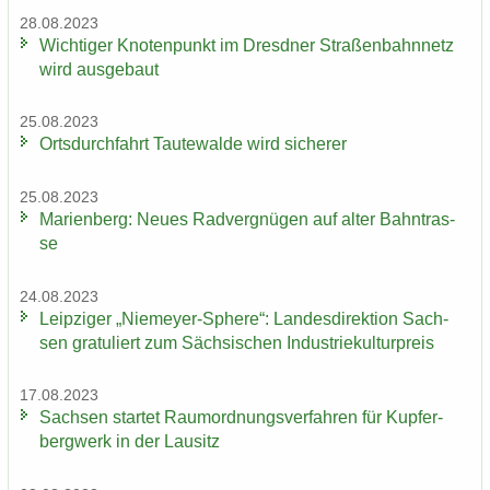
28.08.2023
Wich­ti­ger Kno­ten­punkt im Dresd­ner Stra­ßen­bahn­netz
wird aus­ge­baut
25.08.2023
Orts­durch­fahrt Tau­te­wal­de wird si­che­rer
25.08.2023
Ma­ri­en­berg: Neues Rad­ver­gnü­gen auf alter Bahn­tras­
se
24.08.2023
Leip­zi­ger „Niemeyer-​Sphere“: Lan­des­di­rek­ti­on Sach­
sen gra­tu­liert zum Säch­si­schen In­dus­trie­kul­tur­preis
17.08.2023
Sach­sen star­tet Raum­ord­nungs­ver­fah­ren für Kup­fer­
berg­werk in der Lau­sitz