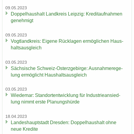
09.05.2023
Dop­pel­haus­halt Land­kreis Leip­zig: Kre­dit­auf­nah­men
ge­neh­migt
09.05.2023
Vogt­land­kreis: Ei­ge­ne Rück­la­gen er­mög­li­chen Haus­
halts­aus­gleich
03.05.2023
Säch­si­sche Schweiz-​Osterzgebirge: Aus­nah­me­re­ge­
lung er­mög­licht Haus­halts­aus­gleich
03.05.2023
Wie­de­mar: Stand­ort­ent­wick­lung für In­dus­trie­an­sied­
lung nimmt erste Pla­nungs­hür­de
18.04.2023
Lan­des­haupt­stadt Dres­den: Dop­pel­haus­halt ohne
neue Kre­di­te