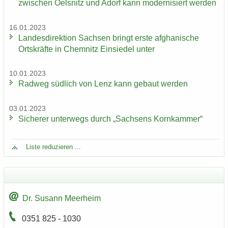
zwi­schen Oels­nitz und Adorf kann mo­der­ni­siert wer­den
16.01.2023
Lan­des­di­rek­ti­on Sach­sen bringt erste af­gha­ni­sche
Orts­kräf­te in Chem­nitz Ein­sie­del unter
10.01.2023
Rad­weg süd­lich von Lenz kann ge­baut wer­den
03.01.2023
Si­che­rer un­ter­wegs durch „Sach­sens Korn­kam­mer“
Liste re­du­zie­ren ...
Dr. Su­sann Meer­heim
0351 825 - 1030