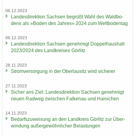
06.12.2023
Lan­des­di­rek­ti­on Sach­sen be­grüßt Wahl des Wald­bo­
dens als »Boden des Jah­res« 2024 zum Welt­bo­den­tag
06.12.2023
Lan­des­di­rek­ti­on Sach­sen ge­neh­migt Dop­pel­haus­halt
2023/2024 des Land­krei­ses Gör­litz
28.11.2023
Strom­ver­sor­gung in der Ober­lau­sitz wird si­che­rer
27.11.2023
Si­cher ans Ziel: Lan­des­di­rek­ti­on Sach­sen ge­neh­migt
neuen Rad­weg zwi­schen Fal­ken­au und Hai­ni­chen
14.11.2023
Be­darfs­zu­wei­sung an den Land­kreis Gör­litz zur Über­
win­dung au­ßer­ge­wöhn­li­cher Be­las­tun­gen