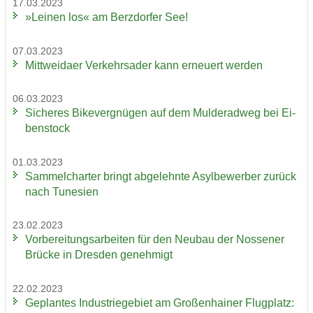
17.03.2023
»Lei­nen los« am Berz­dor­fer See!
07.03.2023
Mitt­wei­da­er Ver­kehrs­ader kann er­neu­ert wer­den
06.03.2023
Si­che­res Bi­ke­ver­gnü­gen auf dem Mul­derad­weg bei Ei­
ben­stock
01.03.2023
Sam­mel­char­ter bringt ab­ge­lehn­te Asyl­be­wer­ber zu­rück
nach Tu­ne­si­en
23.02.2023
Vor­be­rei­tungs­ar­bei­ten für den Neu­bau der Nos­se­ner
Brü­cke in Dres­den ge­neh­migt
22.02.2023
Ge­plan­tes In­dus­trie­ge­biet am Gro­ßen­hai­ner Flug­platz: