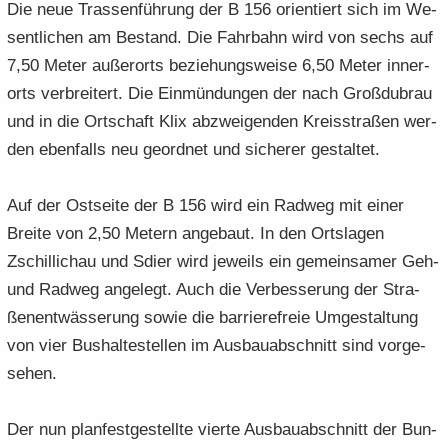
Die neue Tras­sen­füh­rung der B 156 ori­en­tiert sich im We­
sent­li­chen am Be­stand. Die Fahr­bahn wird von sechs auf
7,50 Meter au­ßer­orts be­zie­hungs­wei­se 6,50 Meter in­ner­
orts ver­brei­tert. Die Ein­mün­dun­gen der nach Groß­du­brau
und in die Ort­schaft Klix ab­zwei­gen­den Kreis­stra­ßen wer­
den eben­falls neu ge­ord­net und si­che­rer ge­stal­tet.
Auf der Ost­sei­te der B 156 wird ein Rad­weg mit einer
Brei­te von 2,50 Me­tern an­ge­baut. In den Orts­la­gen
Zschil­lichau und Sdier wird je­weils ein ge­mein­sa­mer Geh-
und Rad­weg an­ge­legt. Auch die Ver­bes­se­rung der Stra­
ßen­ent­wäs­se­rung sowie die bar­rie­re­freie Um­ge­stal­tung
von vier Bus­hal­te­stel­len im Aus­bau­ab­schnitt sind vor­ge­
se­hen.
Der nun plan­fest­ge­stell­te vier­te Aus­bau­ab­schnitt der Bun­