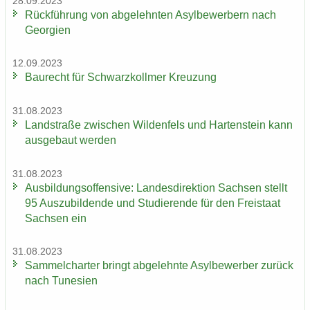
28.09.2023
Rück­füh­rung von ab­ge­lehn­ten Asyl­be­wer­bern nach
Ge­or­gi­en
12.09.2023
Bau­recht für Schwarz­koll­mer Kreu­zung
31.08.2023
Land­stra­ße zwi­schen Wil­den­fels und Har­ten­stein kann
aus­ge­baut wer­den
31.08.2023
Aus­bil­dungs­of­fen­si­ve: Lan­des­di­rek­ti­on Sach­sen stellt
95 Aus­zu­bil­den­de und Stu­die­ren­de für den Frei­staat
Sach­sen ein
31.08.2023
Sam­mel­char­ter bringt ab­ge­lehn­te Asyl­be­wer­ber zu­rück
nach Tu­ne­si­en