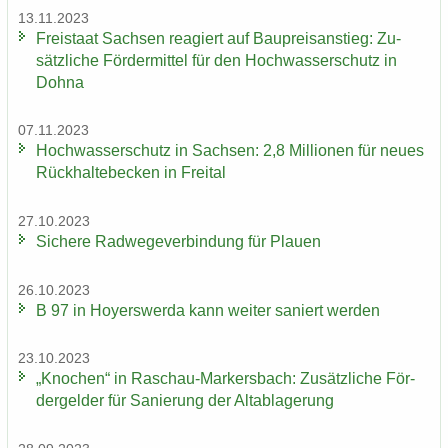
13.11.2023
Frei­staat Sach­sen re­agiert auf Bau­preis­an­stieg: Zu­
sätz­li­che För­der­mit­tel für den Hoch­was­ser­schutz in
Dohna
07.11.2023
Hoch­was­ser­schutz in Sach­sen: 2,8 Mil­lio­nen für neues
Rück­hal­te­be­cken in Frei­tal
27.10.2023
Si­che­re Rad­we­ge­ver­bin­dung für Plau­en
26.10.2023
B 97 in Ho­yers­wer­da kann wei­ter sa­niert wer­den
23.10.2023
„Kno­chen“ in Raschau-​Markersbach: Zu­sätz­li­che För­
der­gel­der für Sa­nie­rung der Alt­ab­la­ge­rung