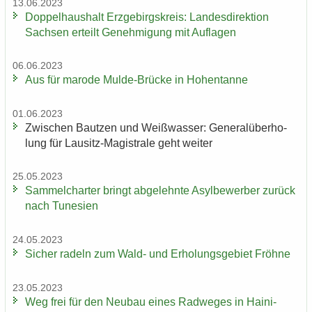
13.06.2023
Dop­pel­haus­halt Erz­ge­birgs­kreis: Lan­des­di­rek­ti­on
Sach­sen er­teilt Ge­neh­mi­gung mit Auf­la­gen
06.06.2023
Aus für ma­ro­de Mulde-​Brücke in Ho­hen­tan­ne
01.06.2023
Zwi­schen Baut­zen und Weiß­was­ser: Ge­ne­ral­über­ho­
lung für Lausitz-​Magistrale geht wei­ter
25.05.2023
Sam­mel­char­ter bringt ab­ge­lehn­te Asyl­be­wer­ber zu­rück
nach Tu­ne­si­en
24.05.2023
Si­cher ra­deln zum Wald- und Er­ho­lungs­ge­biet Fröh­ne
23.05.2023
Weg frei für den Neu­bau eines Rad­we­ges in Hai­ni­