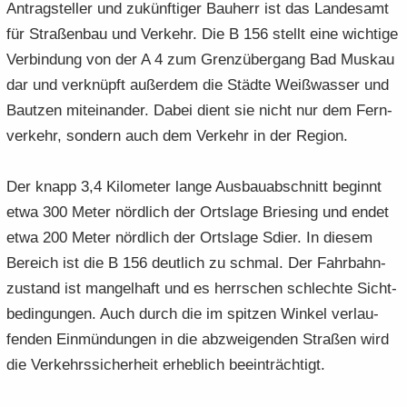
An­trag­stel­ler und zu­künf­ti­ger Bau­herr ist das Lan­des­amt
für Stra­ßen­bau und Ver­kehr. Die B 156 stellt eine wich­ti­ge
Ver­bin­dung von der A 4 zum Grenz­über­gang Bad Mus­kau
dar und ver­knüpft au­ßer­dem die Städ­te Weiß­was­ser und
Baut­zen mit­ein­an­der. Dabei dient sie nicht nur dem Fern­
ver­kehr, son­dern auch dem Ver­kehr in der Re­gi­on.
Der knapp 3,4 Ki­lo­me­ter lange Aus­bau­ab­schnitt be­ginnt
etwa 300 Meter nörd­lich der Orts­la­ge Brie­sing und endet
etwa 200 Meter nörd­lich der Orts­la­ge Sdier. In die­sem
Be­reich ist die B 156 deut­lich zu schmal. Der Fahr­bahn­
zu­stand ist man­gel­haft und es herr­schen schlech­te Sicht­
be­din­gun­gen. Auch durch die im spit­zen Win­kel ver­lau­
fen­den Ein­mün­dun­gen in die ab­zwei­gen­den Stra­ßen wird
die Ver­kehrs­si­cher­heit er­heb­lich be­ein­träch­tigt.