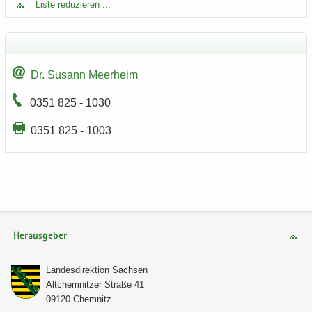
Liste re­du­zie­ren ...
Dr. Su­sann Meer­heim
0351 825 - 1030
0351 825 - 1003
Herausgeber
Lan­des­di­rek­ti­on Sach­sen
Alt­chem­nit­zer Stra­ße 41
09120 Chem­nitz