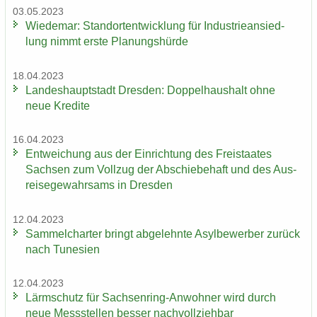
03.05.2023
Wie­de­mar: Stand­ort­ent­wick­lung für In­dus­trie­an­sied­
lung nimmt erste Pla­nungs­hür­de
18.04.2023
Lan­des­haupt­stadt Dres­den: Dop­pel­haus­halt ohne
neue Kre­di­te
16.04.2023
Ent­wei­chung aus der Ein­rich­tung des Frei­staa­tes
Sach­sen zum Voll­zug der Ab­schie­be­haft und des Aus­
rei­se­ge­wahr­sams in Dres­den
12.04.2023
Sam­mel­char­ter bringt ab­ge­lehn­te Asyl­be­wer­ber zu­rück
nach Tu­ne­si­en
12.04.2023
Lärm­schutz für Sachsenring-​Anwohner wird durch
neue Mess­stel­len bes­ser nach­voll­zieh­bar