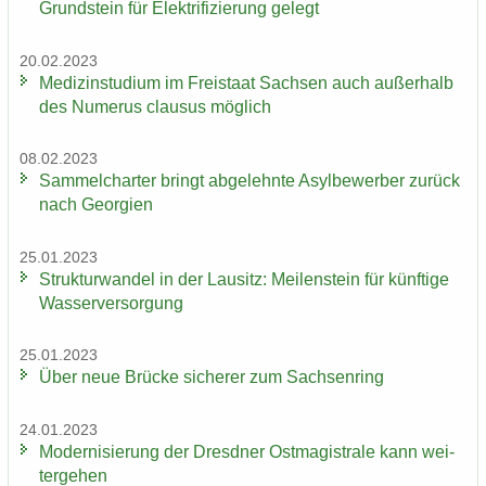
Grund­stein für Elek­tri­fi­zie­rung ge­legt
20.02.2023
Me­di­zin­stu­di­um im Frei­staat Sach­sen auch au­ßer­halb
des Nu­me­rus clau­sus mög­lich
08.02.2023
Sam­mel­char­ter bringt ab­ge­lehn­te Asyl­be­wer­ber zu­rück
nach Ge­or­gi­en
25.01.2023
Struk­tur­wan­del in der Lau­sitz: Mei­len­stein für künf­ti­ge
Was­ser­ver­sor­gung
25.01.2023
Über neue Brü­cke si­che­rer zum Sach­sen­ring
24.01.2023
Mo­der­ni­sie­rung der Dresd­ner Ost­ma­gis­tra­le kann wei­
ter­ge­hen