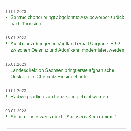
18.01.2023
Sam­mel­char­ter bringt ab­ge­lehn­te Asyl­be­wer­ber zu­rück
nach Tu­ne­si­en
18.01.2023
Au­to­bahn­zu­brin­ger im Vogt­land er­hält Up­grade: B 92
zwi­schen Oels­nitz und Adorf kann mo­der­ni­siert wer­den
16.01.2023
Lan­des­di­rek­ti­on Sach­sen bringt erste af­gha­ni­sche
Orts­kräf­te in Chem­nitz Ein­sie­del unter
10.01.2023
Rad­weg süd­lich von Lenz kann ge­baut wer­den
03.01.2023
Si­che­rer un­ter­wegs durch „Sach­sens Korn­kam­mer“