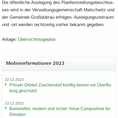
Die öf­fent­li­che Aus­le­gung des Plan­fest­stel­lungs­be­schlus­
ses wird in der Ver­wal­tungs­ge­mein­schaft Mal­schwitz und
der Ge­mein­de Groß­du­brau er­fol­gen. Aus­le­gungs­zeit­raum
und -ort wer­den recht­zei­tig vor­her be­kannt ge­ge­ben.
An­la­ge:
Über­sichts­la­ge­plan
Me­di­en­in­for­ma­tio­nen 2023
22.12.2023
Pirna­er Orts­teil Zu­schen­dorf künf­tig bes­ser vor Über­flu­
tung ge­schützt
13.12.2023
Bar­rie­re­frei, mo­dern und si­cher: Neue Cam­pus­li­nie für
Dres­den