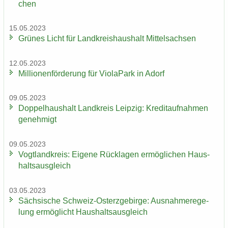
chen
15.05.2023
Grü­nes Licht für Land­kreis­haus­halt Mit­tel­sach­sen
12.05.2023
Mil­lio­nen­för­de­rung für Vio­la­Park in Adorf
09.05.2023
Dop­pel­haus­halt Land­kreis Leip­zig: Kre­dit­auf­nah­men
ge­neh­migt
09.05.2023
Vogt­land­kreis: Ei­ge­ne Rück­la­gen er­mög­li­chen Haus­
halts­aus­gleich
03.05.2023
Säch­si­sche Schweiz-​Osterzgebirge: Aus­nah­me­re­ge­
lung er­mög­licht Haus­halts­aus­gleich