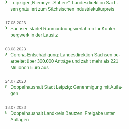
Leip­zi­ger „Niemeyer-​Sphere“: Lan­des­di­rek­ti­on Sach­
sen gra­tu­liert zum Säch­si­schen In­dus­trie­kul­tur­preis
17.08.2023
Sach­sen star­tet Raum­ord­nungs­ver­fah­ren für Kup­fer­
berg­werk in der Lau­sitz
03.08.2023
Corona-​Entschädigung: Lan­des­di­rek­ti­on Sach­sen be­
ar­bei­tet über 300.000 An­trä­ge und zahlt mehr als 221
Mil­lio­nen Euro aus
24.07.2023
Dop­pel­haus­halt Stadt Leip­zig: Ge­neh­mi­gung mit Auf­la­
gen
18.07.2023
Dop­pel­haus­halt Land­kreis Baut­zen: Frei­ga­be unter
Auf­la­gen