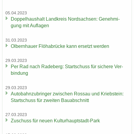
05.04.2023
Dop­pel­haus­halt Land­kreis Nord­sach­sen: Ge­neh­mi­
gung mit Auf­la­gen
31.03.2023
Ol­bern­hau­er Flöha­b­rü­cke kann er­setzt wer­den
29.03.2023
Per Rad nach Ra­de­berg: Start­schuss für si­che­re Ver­
bin­dung
29.03.2023
Au­to­bahn­zu­brin­ger zwi­schen Ros­sau und Krieb­stein:
Start­schuss für zwei­ten Bau­ab­schnitt
27.03.2023
Zu­schuss für neuen Kulturhauptstadt-​Park