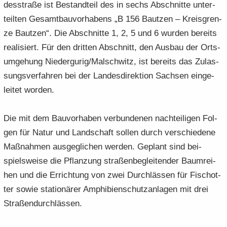
des­stra­ße ist Be­stand­teil des in sechs Ab­schnit­te un­ter­
teil­ten Ge­samt­bau­vor­ha­bens „B 156 Baut­zen – Kreis­gren­
ze Baut­zen“. Die Ab­schnit­te 1, 2, 5 und 6 wur­den be­reits
rea­li­siert. Für den drit­ten Ab­schnitt, den Aus­bau der Orts­
um­ge­hung Nie­der­gu­rig/Mal­schwitz, ist be­reits das Zu­las­
sungs­ver­fah­ren bei der Lan­des­di­rek­ti­on Sach­sen ein­ge­
lei­tet wor­den.
Die mit dem Bau­vor­ha­ben ver­bun­de­nen nach­tei­li­gen Fol­
gen für Natur und Land­schaft sol­len durch ver­schie­de­ne
Maß­nah­men aus­ge­gli­chen wer­den. Ge­plant sind bei­
spiels­wei­se die Pflan­zung stra­ßen­be­glei­ten­der Baum­rei­
hen und die Er­rich­tung von zwei Durch­läs­sen für Fisch­ot­
ter sowie sta­tio­nä­rer Am­phi­bi­en­schutz­an­la­gen mit drei
Stra­ßen­durch­läs­sen.