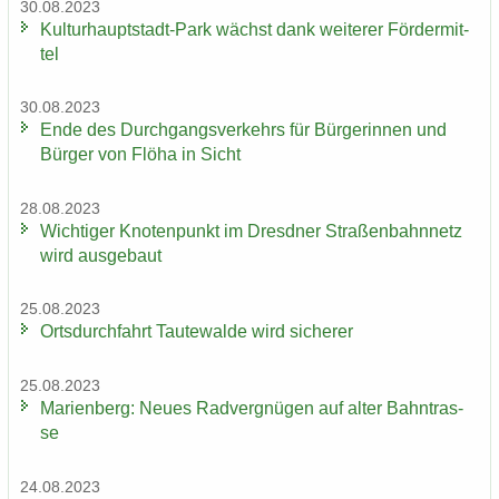
30.08.2023
Kulturhauptstadt-​Park wächst dank wei­te­rer För­der­mit­
tel
30.08.2023
Ende des Durch­gangs­ver­kehrs für Bür­ge­rin­nen und
Bür­ger von Flöha in Sicht
28.08.2023
Wich­ti­ger Kno­ten­punkt im Dresd­ner Stra­ßen­bahn­netz
wird aus­ge­baut
25.08.2023
Orts­durch­fahrt Tau­te­wal­de wird si­che­rer
25.08.2023
Ma­ri­en­berg: Neues Rad­ver­gnü­gen auf alter Bahn­tras­
se
24.08.2023