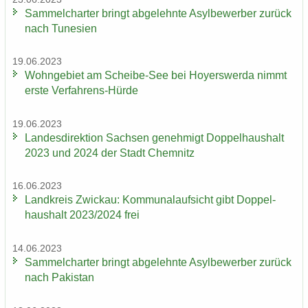
Sam­mel­char­ter bringt ab­ge­lehn­te Asyl­be­wer­ber zu­rück
nach Tu­ne­si­en
19.06.2023
Wohn­ge­biet am Scheibe-​See bei Ho­yers­wer­da nimmt
erste Verfahrens-​Hürde
19.06.2023
Lan­des­di­rek­ti­on Sach­sen ge­neh­migt Dop­pel­haus­halt
2023 und 2024 der Stadt Chem­nitz
16.06.2023
Land­kreis Zwi­ckau: Kom­mu­nal­auf­sicht gibt Dop­pel­
haus­halt 2023/2024 frei
14.06.2023
Sam­mel­char­ter bringt ab­ge­lehn­te Asyl­be­wer­ber zu­rück
nach Pa­ki­stan