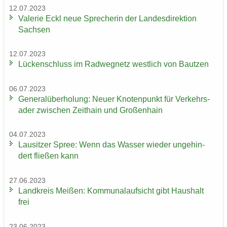
12.07.2023
Va­le­rie Eckl neue Spre­che­rin der Lan­des­di­rek­ti­on
Sach­sen
12.07.2023
Lü­cken­schluss im Rad­weg­netz west­lich von Baut­zen
06.07.2023
Ge­ne­ral­über­ho­lung: Neuer Kno­ten­punkt für Ver­kehrs­
ader zwi­schen Zeit­hain und Gro­ßen­hain
04.07.2023
Lau­sit­zer Spree: Wenn das Was­ser wie­der un­ge­hin­
dert flie­ßen kann
27.06.2023
Land­kreis Mei­ßen: Kom­mu­nal­auf­sicht gibt Haus­halt
frei
23.06.2023