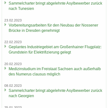
Sam­mel­char­ter bringt ab­ge­lehn­te Asyl­be­wer­ber zu­rück
nach Tu­ne­si­en
23.02.2023
Vor­be­rei­tungs­ar­bei­ten für den Neu­bau der Nos­se­ner
Brü­cke in Dres­den ge­neh­migt
22.02.2023
Ge­plan­tes In­dus­trie­ge­biet am Gro­ßen­hai­ner Flug­platz:
Grund­stein für Elek­tri­fi­zie­rung ge­legt
20.02.2023
Me­di­zin­stu­di­um im Frei­staat Sach­sen auch au­ßer­halb
des Nu­me­rus clau­sus mög­lich
08.02.2023
Sam­mel­char­ter bringt ab­ge­lehn­te Asyl­be­wer­ber zu­rück
nach Ge­or­gi­en
25.01.2023