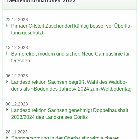
Me­di­en­in­for­ma­tio­nen 2023
22.12.2023
Pirna­er Orts­teil Zu­schen­dorf künf­tig bes­ser vor Über­flu­
tung ge­schützt
13.12.2023
Bar­rie­re­frei, mo­dern und si­cher: Neue Cam­pus­li­nie für
Dres­den
06.12.2023
Lan­des­di­rek­ti­on Sach­sen be­grüßt Wahl des Wald­bo­
dens als »Boden des Jah­res« 2024 zum Welt­bo­den­tag
06.12.2023
Lan­des­di­rek­ti­on Sach­sen ge­neh­migt Dop­pel­haus­halt
2023/2024 des Land­krei­ses Gör­litz
28.11.2023
Strom­ver­sor­gung in der Ober­lau­sitz wird si­che­rer