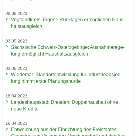
09.05.2023
Vogt­land­kreis: Ei­ge­ne Rück­la­gen er­mög­li­chen Haus­
halts­aus­gleich
03.05.2023
Säch­si­sche Schweiz-​Osterzgebirge: Aus­nah­me­re­ge­
lung er­mög­licht Haus­halts­aus­gleich
03.05.2023
Wie­de­mar: Stand­ort­ent­wick­lung für In­dus­trie­an­sied­
lung nimmt erste Pla­nungs­hür­de
18.04.2023
Lan­des­haupt­stadt Dres­den: Dop­pel­haus­halt ohne
neue Kre­di­te
16.04.2023
Ent­wei­chung aus der Ein­rich­tung des Frei­staa­tes