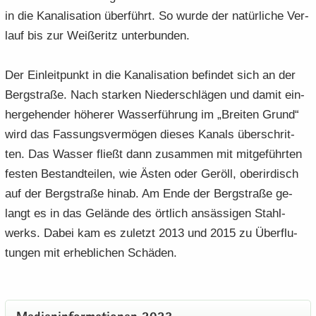
in die Ka­na­li­sa­ti­on über­führt. So wurde der na­tür­li­che Ver­
lauf bis zur Wei­ße­ritz un­ter­bun­den.
Der Ein­leit­punkt in die Ka­na­li­sa­ti­on be­fin­det sich an der
Berg­stra­ße. Nach star­ken Nie­der­schlä­gen und damit ein­
her­ge­hen­der hö­he­rer Was­ser­füh­rung im „Brei­ten Grund“
wird das Fas­sungs­ver­mö­gen die­ses Ka­nals über­schrit­
ten. Das Was­ser fließt dann zu­sam­men mit mit­ge­führ­ten
fes­ten Be­stand­tei­len, wie Ästen oder Ge­röll, ober­ir­disch
auf der Berg­stra­ße hinab. Am Ende der Berg­stra­ße ge­
langt es in das Ge­län­de des ört­lich an­säs­si­gen Stahl­
werks. Dabei kam es zu­letzt 2013 und 2015 zu Über­flu­
tun­gen mit er­heb­li­chen Schä­den.