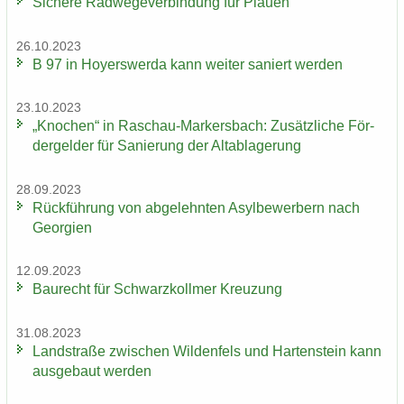
Si­che­re Rad­we­ge­ver­bin­dung für Plau­en
26.10.2023
B 97 in Ho­yers­wer­da kann wei­ter sa­niert wer­den
23.10.2023
„Kno­chen“ in Raschau-​Markersbach: Zu­sätz­li­che För­
der­gel­der für Sa­nie­rung der Alt­ab­la­ge­rung
28.09.2023
Rück­füh­rung von ab­ge­lehn­ten Asyl­be­wer­bern nach
Ge­or­gi­en
12.09.2023
Bau­recht für Schwarz­koll­mer Kreu­zung
31.08.2023
Land­stra­ße zwi­schen Wil­den­fels und Har­ten­stein kann
aus­ge­baut wer­den