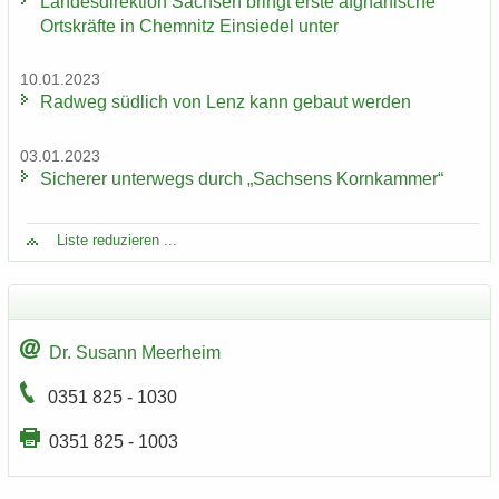
Lan­des­di­rek­ti­on Sach­sen bringt erste af­gha­ni­sche
Orts­kräf­te in Chem­nitz Ein­sie­del unter
10.01.2023
Rad­weg süd­lich von Lenz kann ge­baut wer­den
03.01.2023
Si­che­rer un­ter­wegs durch „Sach­sens Korn­kam­mer“
Liste re­du­zie­ren ...
Dr. Su­sann Meer­heim
0351 825 - 1030
0351 825 - 1003