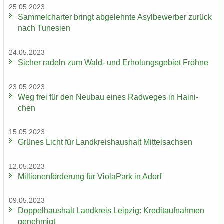
25.05.2023
Sam­mel­char­ter bringt ab­ge­lehn­te Asyl­be­wer­ber zu­rück
nach Tu­ne­si­en
24.05.2023
Si­cher ra­deln zum Wald- und Er­ho­lungs­ge­biet Fröh­ne
23.05.2023
Weg frei für den Neu­bau eines Rad­we­ges in Hai­ni­
chen
15.05.2023
Grü­nes Licht für Land­kreis­haus­halt Mit­tel­sach­sen
12.05.2023
Mil­lio­nen­för­de­rung für Vio­la­Park in Adorf
09.05.2023
Dop­pel­haus­halt Land­kreis Leip­zig: Kre­dit­auf­nah­men
ge­neh­migt