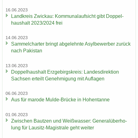
16.06.2023
Land­kreis Zwi­ckau: Kom­mu­nal­auf­sicht gibt Dop­pel­
haus­halt 2023/2024 frei
14.06.2023
Sam­mel­char­ter bringt ab­ge­lehn­te Asyl­be­wer­ber zu­rück
nach Pa­ki­stan
13.06.2023
Dop­pel­haus­halt Erz­ge­birgs­kreis: Lan­des­di­rek­ti­on
Sach­sen er­teilt Ge­neh­mi­gung mit Auf­la­gen
06.06.2023
Aus für ma­ro­de Mulde-​Brücke in Ho­hen­tan­ne
01.06.2023
Zwi­schen Baut­zen und Weiß­was­ser: Ge­ne­ral­über­ho­
lung für Lausitz-​Magistrale geht wei­ter