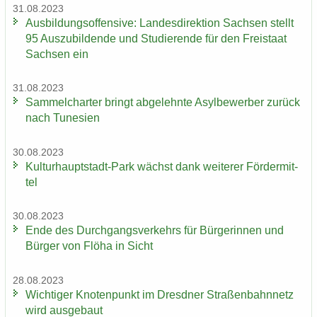
31.08.2023
Aus­bil­dungs­of­fen­si­ve: Lan­des­di­rek­ti­on Sach­sen stellt
95 Aus­zu­bil­den­de und Stu­die­ren­de für den Frei­staat
Sach­sen ein
31.08.2023
Sam­mel­char­ter bringt ab­ge­lehn­te Asyl­be­wer­ber zu­rück
nach Tu­ne­si­en
30.08.2023
Kulturhauptstadt-​Park wächst dank wei­te­rer För­der­mit­
tel
30.08.2023
Ende des Durch­gangs­ver­kehrs für Bür­ge­rin­nen und
Bür­ger von Flöha in Sicht
28.08.2023
Wich­ti­ger Kno­ten­punkt im Dresd­ner Stra­ßen­bahn­netz
wird aus­ge­baut