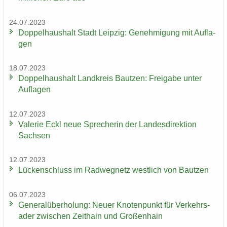
24.07.2023
Dop­pel­haus­halt Stadt Leip­zig: Ge­neh­mi­gung mit Auf­la­
gen
18.07.2023
Dop­pel­haus­halt Land­kreis Baut­zen: Frei­ga­be unter
Auf­la­gen
12.07.2023
Va­le­rie Eckl neue Spre­che­rin der Lan­des­di­rek­ti­on
Sach­sen
12.07.2023
Lü­cken­schluss im Rad­weg­netz west­lich von Baut­zen
06.07.2023
Ge­ne­ral­über­ho­lung: Neuer Kno­ten­punkt für Ver­kehrs­
ader zwi­schen Zeit­hain und Gro­ßen­hain