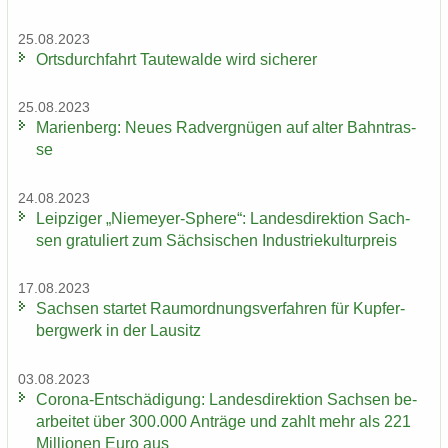
25.08.2023
Orts­durch­fahrt Tau­te­wal­de wird si­che­rer
25.08.2023
Ma­ri­en­berg: Neues Rad­ver­gnü­gen auf alter Bahn­tras­
se
24.08.2023
Leip­zi­ger „Niemeyer-​Sphere“: Lan­des­di­rek­ti­on Sach­
sen gra­tu­liert zum Säch­si­schen In­dus­trie­kul­tur­preis
17.08.2023
Sach­sen star­tet Raum­ord­nungs­ver­fah­ren für Kup­fer­
berg­werk in der Lau­sitz
03.08.2023
Corona-​Entschädigung: Lan­des­di­rek­ti­on Sach­sen be­
ar­bei­tet über 300.000 An­trä­ge und zahlt mehr als 221
Mil­lio­nen Euro aus