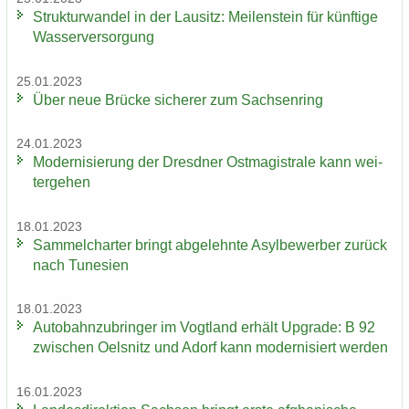
Struk­tur­wan­del in der Lau­sitz: Mei­len­stein für künf­ti­ge
Was­ser­ver­sor­gung
25.01.2023
Über neue Brü­cke si­che­rer zum Sach­sen­ring
24.01.2023
Mo­der­ni­sie­rung der Dresd­ner Ost­ma­gis­tra­le kann wei­
ter­ge­hen
18.01.2023
Sam­mel­char­ter bringt ab­ge­lehn­te Asyl­be­wer­ber zu­rück
nach Tu­ne­si­en
18.01.2023
Au­to­bahn­zu­brin­ger im Vogt­land er­hält Up­grade: B 92
zwi­schen Oels­nitz und Adorf kann mo­der­ni­siert wer­den
16.01.2023