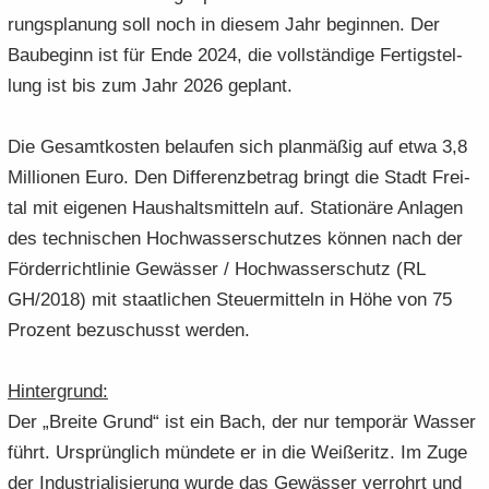
rungs­pla­nung soll noch in die­sem Jahr be­gin­nen. Der
Bau­be­ginn ist für Ende 2024, die voll­stän­di­ge Fer­tig­stel­
lung ist bis zum Jahr 2026 ge­plant.
Die Ge­samt­kos­ten be­lau­fen sich plan­mä­ßig auf etwa 3,8
Mil­lio­nen Euro. Den Dif­fe­renz­be­trag bringt die Stadt Frei­
tal mit ei­ge­nen Haus­halts­mit­teln auf. Sta­tio­nä­re An­la­gen
des tech­ni­schen Hoch­was­ser­schut­zes kön­nen nach der
För­der­richt­li­nie Ge­wäs­ser / Hoch­was­ser­schutz (RL
GH/2018) mit staat­li­chen Steu­er­mit­teln in Höhe von 75
Pro­zent be­zu­schusst wer­den.
Hin­ter­grund:
Der „Brei­te Grund“ ist ein Bach, der nur tem­po­rär Was­ser
führt. Ur­sprüng­lich mün­de­te er in die Wei­ße­ritz. Im Zuge
der In­dus­tria­li­sie­rung wurde das Ge­wäs­ser ver­rohrt und