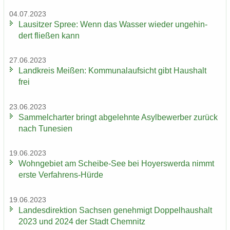
04.07.2023
Lau­sit­zer Spree: Wenn das Was­ser wie­der un­ge­hin­
dert flie­ßen kann
27.06.2023
Land­kreis Mei­ßen: Kom­mu­nal­auf­sicht gibt Haus­halt
frei
23.06.2023
Sam­mel­char­ter bringt ab­ge­lehn­te Asyl­be­wer­ber zu­rück
nach Tu­ne­si­en
19.06.2023
Wohn­ge­biet am Scheibe-​See bei Ho­yers­wer­da nimmt
erste Verfahrens-​Hürde
19.06.2023
Lan­des­di­rek­ti­on Sach­sen ge­neh­migt Dop­pel­haus­halt
2023 und 2024 der Stadt Chem­nitz