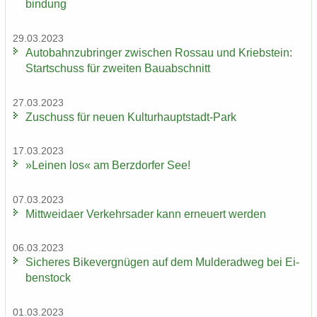
bin­dung
29.03.2023
Au­to­bahn­zu­brin­ger zwi­schen Ros­sau und Krieb­stein:
Start­schuss für zwei­ten Bau­ab­schnitt
27.03.2023
Zu­schuss für neuen Kulturhauptstadt-​Park
17.03.2023
»Lei­nen los« am Berz­dor­fer See!
07.03.2023
Mitt­wei­da­er Ver­kehrs­ader kann er­neu­ert wer­den
06.03.2023
Si­che­res Bi­ke­ver­gnü­gen auf dem Mul­derad­weg bei Ei­
ben­stock
01.03.2023