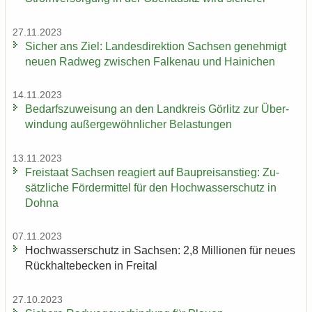
27.11.2023
Si­cher ans Ziel: Lan­des­di­rek­ti­on Sach­sen ge­neh­migt
neuen Rad­weg zwi­schen Fal­ken­au und Hai­ni­chen
14.11.2023
Be­darfs­zu­wei­sung an den Land­kreis Gör­litz zur Über­
win­dung au­ßer­ge­wöhn­li­cher Be­las­tun­gen
13.11.2023
Frei­staat Sach­sen re­agiert auf Bau­preis­an­stieg: Zu­
sätz­li­che För­der­mit­tel für den Hoch­was­ser­schutz in
Dohna
07.11.2023
Hoch­was­ser­schutz in Sach­sen: 2,8 Mil­lio­nen für neues
Rück­hal­te­be­cken in Frei­tal
27.10.2023