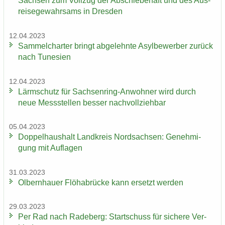
Sach­sen zum Voll­zug der Ab­schie­be­haft und des Aus­
rei­se­ge­wahr­sams in Dres­den
12.04.2023
Sam­mel­char­ter bringt ab­ge­lehn­te Asyl­be­wer­ber zu­rück
nach Tu­ne­si­en
12.04.2023
Lärm­schutz für Sachsenring-​Anwohner wird durch
neue Mess­stel­len bes­ser nach­voll­zieh­bar
05.04.2023
Dop­pel­haus­halt Land­kreis Nord­sach­sen: Ge­neh­mi­
gung mit Auf­la­gen
31.03.2023
Ol­bern­hau­er Flöha­b­rü­cke kann er­setzt wer­den
29.03.2023
Per Rad nach Ra­de­berg: Start­schuss für si­che­re Ver­