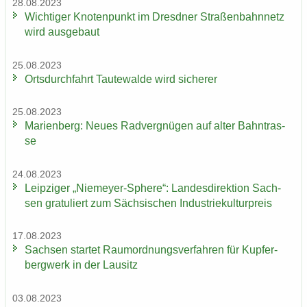
28.08.2023
Wich­ti­ger Kno­ten­punkt im Dresd­ner Stra­ßen­bahn­netz
wird aus­ge­baut
25.08.2023
Orts­durch­fahrt Tau­te­wal­de wird si­che­rer
25.08.2023
Ma­ri­en­berg: Neues Rad­ver­gnü­gen auf alter Bahn­tras­
se
24.08.2023
Leip­zi­ger „Niemeyer-​Sphere“: Lan­des­di­rek­ti­on Sach­
sen gra­tu­liert zum Säch­si­schen In­dus­trie­kul­tur­preis
17.08.2023
Sach­sen star­tet Raum­ord­nungs­ver­fah­ren für Kup­fer­
berg­werk in der Lau­sitz
03.08.2023