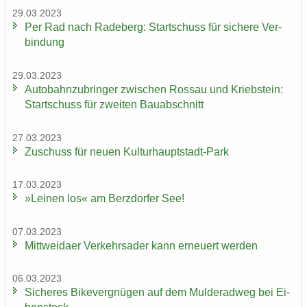
29.03.2023
Per Rad nach Ra­de­berg: Start­schuss für si­che­re Ver­
bin­dung
29.03.2023
Au­to­bahn­zu­brin­ger zwi­schen Ros­sau und Krieb­stein:
Start­schuss für zwei­ten Bau­ab­schnitt
27.03.2023
Zu­schuss für neuen Kulturhauptstadt-​Park
17.03.2023
»Lei­nen los« am Berz­dor­fer See!
07.03.2023
Mitt­wei­da­er Ver­kehrs­ader kann er­neu­ert wer­den
06.03.2023
Si­che­res Bi­ke­ver­gnü­gen auf dem Mul­derad­weg bei Ei­