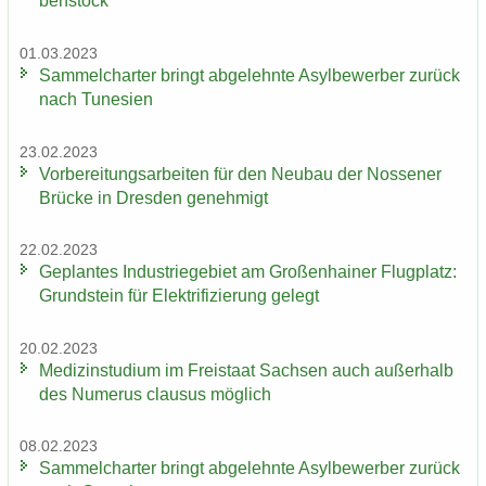
ben­stock
01.03.2023
Sam­mel­char­ter bringt ab­ge­lehn­te Asyl­be­wer­ber zu­rück
nach Tu­ne­si­en
23.02.2023
Vor­be­rei­tungs­ar­bei­ten für den Neu­bau der Nos­se­ner
Brü­cke in Dres­den ge­neh­migt
22.02.2023
Ge­plan­tes In­dus­trie­ge­biet am Gro­ßen­hai­ner Flug­platz:
Grund­stein für Elek­tri­fi­zie­rung ge­legt
20.02.2023
Me­di­zin­stu­di­um im Frei­staat Sach­sen auch au­ßer­halb
des Nu­me­rus clau­sus mög­lich
08.02.2023
Sam­mel­char­ter bringt ab­ge­lehn­te Asyl­be­wer­ber zu­rück