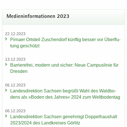
Me­di­en­in­for­ma­tio­nen 2023
22.12.2023
Pirna­er Orts­teil Zu­schen­dorf künf­tig bes­ser vor Über­flu­
tung ge­schützt
13.12.2023
Bar­rie­re­frei, mo­dern und si­cher: Neue Cam­pus­li­nie für
Dres­den
06.12.2023
Lan­des­di­rek­ti­on Sach­sen be­grüßt Wahl des Wald­bo­
dens als »Boden des Jah­res« 2024 zum Welt­bo­den­tag
06.12.2023
Lan­des­di­rek­ti­on Sach­sen ge­neh­migt Dop­pel­haus­halt
2023/2024 des Land­krei­ses Gör­litz