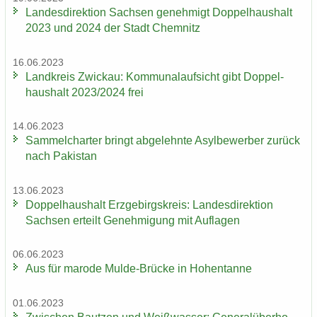
Lan­des­di­rek­ti­on Sach­sen ge­neh­migt Dop­pel­haus­halt
2023 und 2024 der Stadt Chem­nitz
16.06.2023
Land­kreis Zwi­ckau: Kom­mu­nal­auf­sicht gibt Dop­pel­
haus­halt 2023/2024 frei
14.06.2023
Sam­mel­char­ter bringt ab­ge­lehn­te Asyl­be­wer­ber zu­rück
nach Pa­ki­stan
13.06.2023
Dop­pel­haus­halt Erz­ge­birgs­kreis: Lan­des­di­rek­ti­on
Sach­sen er­teilt Ge­neh­mi­gung mit Auf­la­gen
06.06.2023
Aus für ma­ro­de Mulde-​Brücke in Ho­hen­tan­ne
01.06.2023