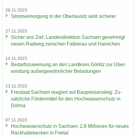
28.11.2023
Strom­ver­sor­gung in der Ober­lau­sitz wird si­che­rer
27.11.2023
Si­cher ans Ziel: Lan­des­di­rek­ti­on Sach­sen ge­neh­migt
neuen Rad­weg zwi­schen Fal­ken­au und Hai­ni­chen
14.11.2023
Be­darfs­zu­wei­sung an den Land­kreis Gör­litz zur Über­
win­dung au­ßer­ge­wöhn­li­cher Be­las­tun­gen
13.11.2023
Frei­staat Sach­sen re­agiert auf Bau­preis­an­stieg: Zu­
sätz­li­che För­der­mit­tel für den Hoch­was­ser­schutz in
Dohna
07.11.2023
Hoch­was­ser­schutz in Sach­sen: 2,8 Mil­lio­nen für neues
Rück­hal­te­be­cken in Frei­tal