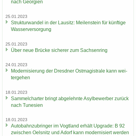
nach Ge­or­gi­en
25.01.2023
Struk­tur­wan­del in der Lau­sitz: Mei­len­stein für künf­ti­ge
Was­ser­ver­sor­gung
25.01.2023
Über neue Brü­cke si­che­rer zum Sach­sen­ring
24.01.2023
Mo­der­ni­sie­rung der Dresd­ner Ost­ma­gis­tra­le kann wei­
ter­ge­hen
18.01.2023
Sam­mel­char­ter bringt ab­ge­lehn­te Asyl­be­wer­ber zu­rück
nach Tu­ne­si­en
18.01.2023
Au­to­bahn­zu­brin­ger im Vogt­land er­hält Up­grade: B 92
zwi­schen Oels­nitz und Adorf kann mo­der­ni­siert wer­den