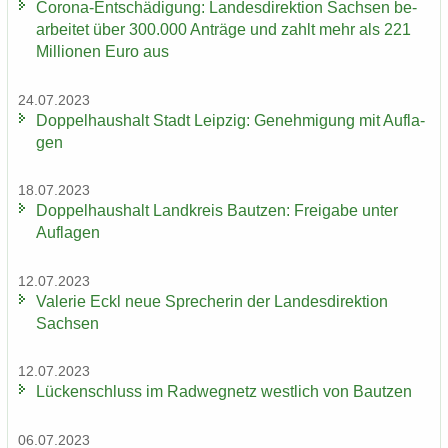
Corona-​Entschädigung: Lan­des­di­rek­ti­on Sach­sen be­
ar­bei­tet über 300.000 An­trä­ge und zahlt mehr als 221
Mil­lio­nen Euro aus
24.07.2023
Dop­pel­haus­halt Stadt Leip­zig: Ge­neh­mi­gung mit Auf­la­
gen
18.07.2023
Dop­pel­haus­halt Land­kreis Baut­zen: Frei­ga­be unter
Auf­la­gen
12.07.2023
Va­le­rie Eckl neue Spre­che­rin der Lan­des­di­rek­ti­on
Sach­sen
12.07.2023
Lü­cken­schluss im Rad­weg­netz west­lich von Baut­zen
06.07.2023