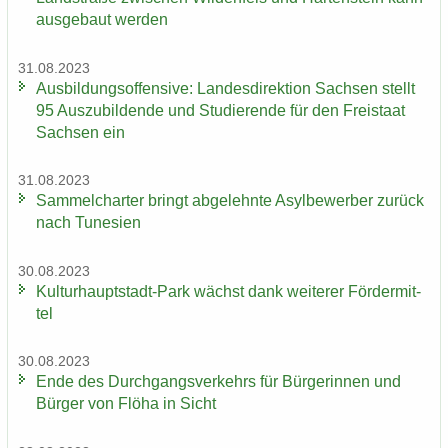
aus­ge­baut wer­den
31.08.2023
Aus­bil­dungs­of­fen­si­ve: Lan­des­di­rek­ti­on Sach­sen stellt
95 Aus­zu­bil­den­de und Stu­die­ren­de für den Frei­staat
Sach­sen ein
31.08.2023
Sam­mel­char­ter bringt ab­ge­lehn­te Asyl­be­wer­ber zu­rück
nach Tu­ne­si­en
30.08.2023
Kulturhauptstadt-​Park wächst dank wei­te­rer För­der­mit­
tel
30.08.2023
Ende des Durch­gangs­ver­kehrs für Bür­ge­rin­nen und
Bür­ger von Flöha in Sicht