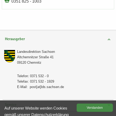
0351 825 - 1003
Herausgeber
Lan­des­di­rek­ti­on Sach­sen
Alt­chem­nit­zer Stra­ße 41
09120 Chem­nitz
Te­le­fon: 0371 532 - 0
Te­le­fax: 0371 532 - 1929
E-​Mail:
post[at]lds.sach­sen.de
Service
Auf un­se­rer Web­site wer­den Coo­kies
Ver­stan­den
gemäß un­se­rer
Da­ten­schutz­er­klä­rung