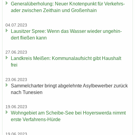
Ge­ne­ral­über­ho­lung: Neuer Kno­ten­punkt für Ver­kehrs­
ader zwi­schen Zeit­hain und Gro­ßen­hain
04.07.2023
Lau­sit­zer Spree: Wenn das Was­ser wie­der un­ge­hin­
dert flie­ßen kann
27.06.2023
Land­kreis Mei­ßen: Kom­mu­nal­auf­sicht gibt Haus­halt
frei
23.06.2023
Sam­mel­char­ter bringt ab­ge­lehn­te Asyl­be­wer­ber zu­rück
nach Tu­ne­si­en
19.06.2023
Wohn­ge­biet am Scheibe-​See bei Ho­yers­wer­da nimmt
erste Verfahrens-​Hürde
19.06.2023