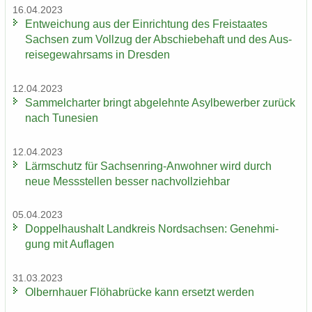
16.04.2023
Ent­wei­chung aus der Ein­rich­tung des Frei­staa­tes
Sach­sen zum Voll­zug der Ab­schie­be­haft und des Aus­
rei­se­ge­wahr­sams in Dres­den
12.04.2023
Sam­mel­char­ter bringt ab­ge­lehn­te Asyl­be­wer­ber zu­rück
nach Tu­ne­si­en
12.04.2023
Lärm­schutz für Sachsenring-​Anwohner wird durch
neue Mess­stel­len bes­ser nach­voll­zieh­bar
05.04.2023
Dop­pel­haus­halt Land­kreis Nord­sach­sen: Ge­neh­mi­
gung mit Auf­la­gen
31.03.2023
Ol­bern­hau­er Flöha­b­rü­cke kann er­setzt wer­den