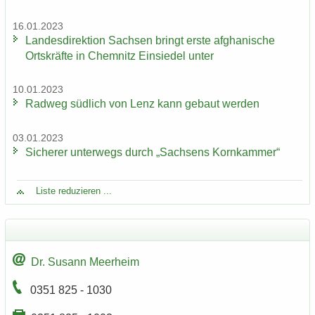
16.01.2023
Lan­des­di­rek­ti­on Sach­sen bringt erste af­gha­ni­sche
Orts­kräf­te in Chem­nitz Ein­sie­del unter
10.01.2023
Rad­weg süd­lich von Lenz kann ge­baut wer­den
03.01.2023
Si­che­rer un­ter­wegs durch „Sach­sens Korn­kam­mer“
Liste re­du­zie­ren ...
Dr. Su­sann Meer­heim
0351 825 - 1030