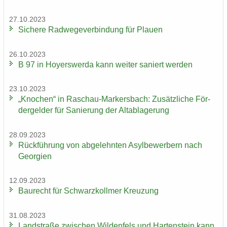
27.10.2023
Si­che­re Rad­we­ge­ver­bin­dung für Plau­en
26.10.2023
B 97 in Ho­yers­wer­da kann wei­ter sa­niert wer­den
23.10.2023
„Kno­chen“ in Raschau-​Markersbach: Zu­sätz­li­che För­
der­gel­der für Sa­nie­rung der Alt­ab­la­ge­rung
28.09.2023
Rück­füh­rung von ab­ge­lehn­ten Asyl­be­wer­bern nach
Ge­or­gi­en
12.09.2023
Bau­recht für Schwarz­koll­mer Kreu­zung
31.08.2023
Land­stra­ße zwi­schen Wil­den­fels und Har­ten­stein kann