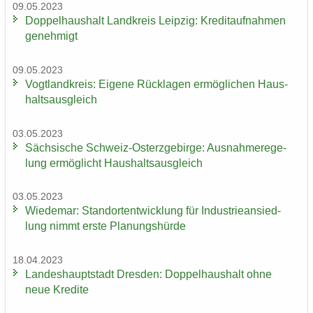
09.05.2023
Dop­pel­haus­halt Land­kreis Leip­zig: Kre­dit­auf­nah­men
ge­neh­migt
09.05.2023
Vogt­land­kreis: Ei­ge­ne Rück­la­gen er­mög­li­chen Haus­
halts­aus­gleich
03.05.2023
Säch­si­sche Schweiz-​Osterzgebirge: Aus­nah­me­re­ge­
lung er­mög­licht Haus­halts­aus­gleich
03.05.2023
Wie­de­mar: Stand­ort­ent­wick­lung für In­dus­trie­an­sied­
lung nimmt erste Pla­nungs­hür­de
18.04.2023
Lan­des­haupt­stadt Dres­den: Dop­pel­haus­halt ohne
neue Kre­di­te