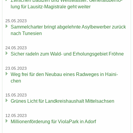
Zwi­schen Baut­zen und Weiß­was­ser: Ge­ne­ral­über­ho­
lung für Lausitz-​Magistrale geht wei­ter
25.05.2023
Sam­mel­char­ter bringt ab­ge­lehn­te Asyl­be­wer­ber zu­rück
nach Tu­ne­si­en
24.05.2023
Si­cher ra­deln zum Wald- und Er­ho­lungs­ge­biet Fröh­ne
23.05.2023
Weg frei für den Neu­bau eines Rad­we­ges in Hai­ni­
chen
15.05.2023
Grü­nes Licht für Land­kreis­haus­halt Mit­tel­sach­sen
12.05.2023
Mil­lio­nen­för­de­rung für Vio­la­Park in Adorf