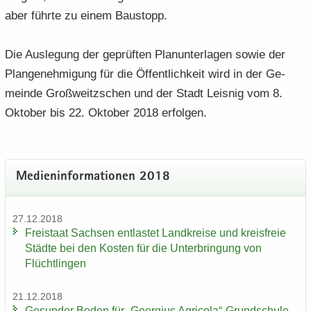
aber führ­te zu einem Bau­stopp.
Die Aus­le­gung der ge­prüf­ten Plan­un­ter­la­gen sowie der
Plan­ge­neh­mi­gung für die Öf­fent­lich­keit wird in der Ge­
mein­de Groß­weit­z­schen und der Stadt Leis­nig vom 8.
Ok­to­ber bis 22. Ok­to­ber 2018 er­fol­gen.
Me­di­en­in­for­ma­tio­nen 2018
27.12.2018
Frei­staat Sach­sen ent­las­tet Land­krei­se und kreis­freie
Städ­te bei den Kos­ten für die Un­ter­brin­gung von
Flücht­lin­gen
21.12.2018
Ge­sun­der Boden für „Ge­or­gi­us Agri­co­la“-​Grundschule