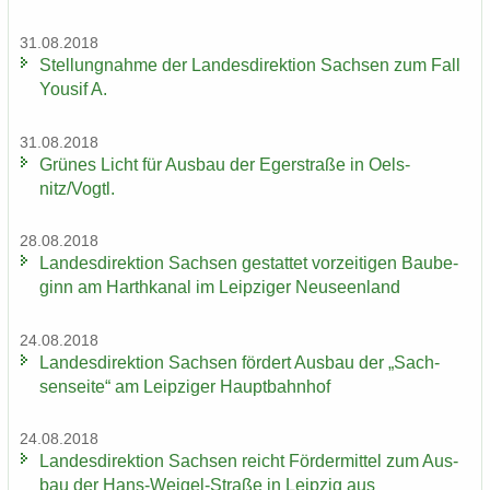
31.08.2018
Stel­lung­nah­me der Lan­des­di­rek­ti­on Sach­sen zum Fall
You­sif A.
31.08.2018
Grü­nes Licht für Aus­bau der Eger­stra­ße in Oels­
nitz/Vogtl.
28.08.2018
Lan­des­di­rek­ti­on Sach­sen ge­stat­tet vor­zei­ti­gen Bau­be­
ginn am Harth­ka­nal im Leip­zi­ger Neu­seen­land
24.08.2018
Lan­des­di­rek­ti­on Sach­sen för­dert Aus­bau der „Sach­
sen­sei­te“ am Leip­zi­ger Haupt­bahn­hof
24.08.2018
Lan­des­di­rek­ti­on Sach­sen reicht För­der­mit­tel zum Aus­
bau der Hans-​Weigel-Straße in Leip­zig aus