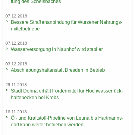
tung des Schels­ba­ches
07.12.2018
Bes­se­re Stra­ßen­an­bin­dung für Wur­ze­ner Nah­rungs­
mit­tel­be­trie­be
07.12.2018
Was­ser­ver­sor­gung in Naun­hof wird sta­bi­ler
03.12.2018
Ab­schie­bungs­haft­an­stalt Dres­den in Be­trieb
29.11.2018
Stadt Dohna er­hält För­der­mit­tel für Hoch­was­ser­rück­
hal­te­be­cken bei Krebs
16.11.2018
Öl- und Kraftstoff-​Pipeline von Leuna bis Hart­manns­
dorf kann wei­ter be­trie­ben wer­den