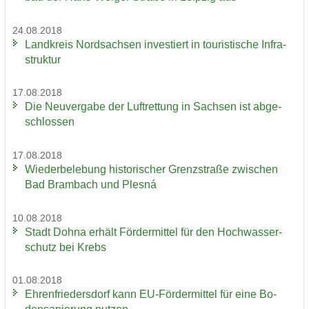
24.08.2018
Land­kreis Nord­sach­sen in­ves­tiert in tou­ris­ti­sche In­fra­
struk­tur
17.08.2018
Die Neu­ver­ga­be der Luft­ret­tung in Sach­sen ist ab­ge­
schlos­sen
17.08.2018
Wie­der­be­le­bung his­to­ri­scher Grenz­stra­ße zwi­schen
Bad Brambach und Plesná
10.08.2018
Stadt Dohna er­hält För­der­mit­tel für den Hoch­was­ser­
schutz bei Krebs
01.08.2018
Eh­ren­frie­ders­dorf kann EU-​Fördermittel für eine Bo­