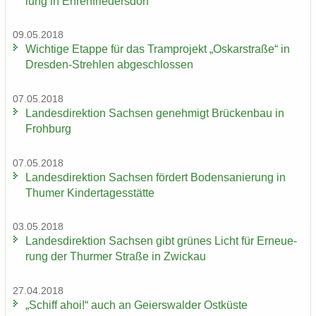
lung in Eh­ren­frie­ders­dorf
09.05.2018
Wich­ti­ge Etap­pe für das Tram­pro­jekt „Os­kar­stra­ße“ in
Dresden-​Strehlen ab­ge­schlos­sen
07.05.2018
Lan­des­di­rek­ti­on Sach­sen ge­neh­migt Brü­cken­bau in
Froh­burg
07.05.2018
Lan­des­di­rek­ti­on Sach­sen för­dert Bo­den­sa­nie­rung in
Thu­mer Kin­der­ta­ges­stät­te
03.05.2018
Lan­des­di­rek­ti­on Sach­sen gibt grü­nes Licht für Er­neue­
rung der Thur­mer Stra­ße in Zwi­ckau
27.04.2018
„Schiff ahoi!“ auch an Gei­ers­wal­der Ost­küs­te