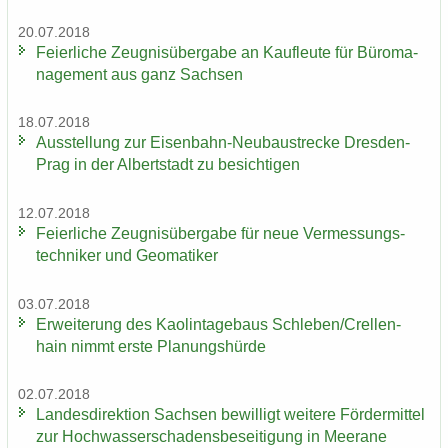
20.07.2018
Fei­er­li­che Zeug­nis­über­ga­be an Kauf­leu­te für Bü­ro­ma­
nage­ment aus ganz Sach­sen
18.07.2018
Aus­stel­lung zur Eisenbahn-​Neubaustrecke Dresden-​
Prag in der Al­bert­stadt zu be­sich­ti­gen
12.07.2018
Fei­er­li­che Zeug­nis­über­ga­be für neue Ver­mes­sungs­
tech­ni­ker und Geo­ma­ti­ker
03.07.2018
Er­wei­te­rung des Kao­lin­ta­ge­baus Schle­ben/Crel­len­
hain nimmt erste Pla­nungs­hür­de
02.07.2018
Lan­des­di­rek­ti­on Sach­sen be­wil­ligt wei­te­re För­der­mit­tel
zur Hoch­was­ser­scha­dens­be­sei­ti­gung in Meer­a­ne