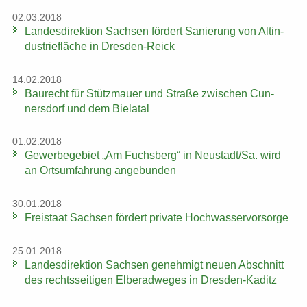
02.03.2018
Lan­des­di­rek­ti­on Sach­sen för­dert Sa­nie­rung von Alt­in­
dus­trie­flä­che in Dresden-​Reick
14.02.2018
Bau­recht für Stütz­mau­er und Stra­ße zwi­schen Cun­
ners­dorf und dem Bie­la­tal
01.02.2018
Ge­wer­be­ge­biet „Am Fuchs­berg“ in Neu­stadt/Sa. wird
an Orts­um­fah­rung an­ge­bun­den
30.01.2018
Frei­staat Sach­sen för­dert pri­va­te Hoch­was­ser­vor­sor­ge
25.01.2018
Lan­des­di­rek­ti­on Sach­sen ge­neh­migt neuen Ab­schnitt
des rechts­sei­ti­gen El­be­rad­we­ges in Dresden-​Kaditz