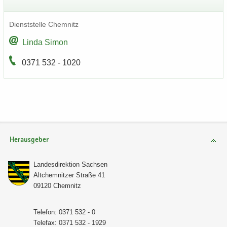
Dienst­stel­le Chem­nitz
Linda Simon
0371 532 - 1020
Herausgeber
Lan­des­di­rek­ti­on Sach­sen
Alt­chem­nit­zer Stra­ße 41
09120 Chem­nitz
Te­le­fon: 0371 532 - 0
Te­le­fax: 0371 532 - 1929