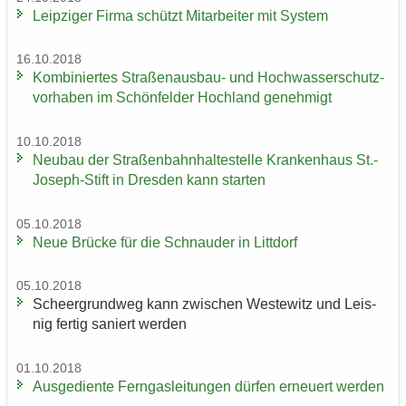
Leip­zi­ger Firma schützt Mit­ar­bei­ter mit Sys­tem
16.10.2018
Kom­bi­nier­tes Straßenausbau-​ und Hoch­was­ser­schutz­
vor­ha­ben im Schön­fel­der Hoch­land ge­neh­migt
10.10.2018
Neu­bau der Stra­ßen­bahn­hal­te­stel­le Kran­ken­haus St.-​
Joseph-Stift in Dres­den kann star­ten
05.10.2018
Neue Brü­cke für die Schnau­der in Litt­dorf
05.10.2018
Scheergrund­weg kann zwi­schen Wes­te­witz und Leis­
nig fer­tig sa­niert wer­den
01.10.2018
Aus­ge­dien­te Fern­gas­lei­tun­gen dür­fen er­neu­ert wer­den