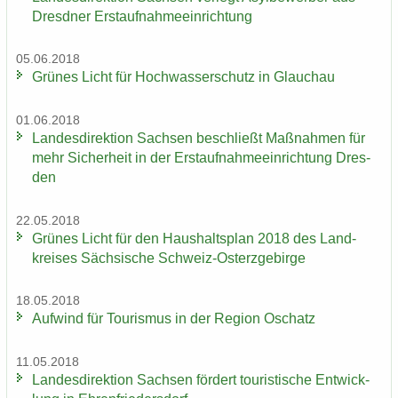
Dresd­ner Erst­auf­nah­me­ein­rich­tung
05.06.2018
Grü­nes Licht für Hoch­was­ser­schutz in Glauch­au
01.06.2018
Lan­des­di­rek­ti­on Sach­sen be­schließt Maß­nah­men für
mehr Si­cher­heit in der Erst­auf­nah­me­ein­rich­tung Dres­
den
22.05.2018
Grü­nes Licht für den Haus­halts­plan 2018 des Land­
krei­ses Säch­si­sche Schweiz-​Osterzgebirge
18.05.2018
Auf­wind für Tou­ris­mus in der Re­gi­on Oschatz
11.05.2018
Lan­des­di­rek­ti­on Sach­sen för­dert tou­ris­ti­sche Ent­wick­