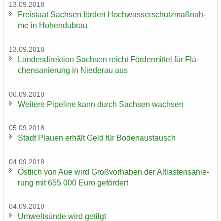
13.09.2018
Frei­staat Sach­sen för­dert Hoch­was­ser­schutz­maß­nah­
me in Ho­hen­du­brau
13.09.2018
Lan­des­di­rek­ti­on Sach­sen reicht För­der­mit­tel für Flä­
chen­sa­nie­rung in Nie­der­au aus
06.09.2018
Wei­te­re Pipe­line kann durch Sach­sen wach­sen
05.09.2018
Stadt Plau­en er­hält Geld für Bo­den­aus­tausch
04.09.2018
Öst­lich von Aue wird Groß­vor­ha­ben der Alt­las­ten­sa­nie­
rung mit 655 000 Euro ge­för­dert
04.09.2018
Um­welt­sün­de wird ge­tilgt