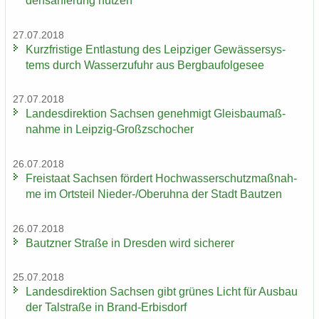
den­sa­nie­rung nut­zen
27.07.2018
Kurz­fris­ti­ge Ent­las­tung des Leip­zi­ger Ge­wäs­ser­sys­
tems durch Was­ser­zu­fuhr aus Berg­bau­fol­ge­see
27.07.2018
Lan­des­di­rek­ti­on Sach­sen ge­neh­migt Gleis­bau­maß­
nah­me in Leipzig-​Großzschocher
26.07.2018
Frei­staat Sach­sen för­dert Hoch­was­ser­schutz­maß­nah­
me im Orts­teil Nieder-​/Ober­uh­na der Stadt Baut­zen
26.07.2018
Bautz­ner Stra­ße in Dres­den wird si­che­rer
25.07.2018
Lan­des­di­rek­ti­on Sach­sen gibt grü­nes Licht für Aus­bau
der Tal­stra­ße in Brand-​Erbisdorf