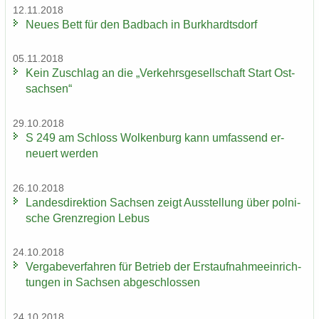
12.11.2018
Neues Bett für den Bad­bach in Burk­hardts­dorf
05.11.2018
Kein Zu­schlag an die „Ver­kehrs­ge­sell­schaft Start Ost­
sach­sen“
29.10.2018
S 249 am Schloss Wol­ken­burg kann um­fas­send er­
neu­ert wer­den
26.10.2018
Lan­des­di­rek­ti­on Sach­sen zeigt Aus­stel­lung über pol­ni­
sche Grenz­re­gi­on Lebus
24.10.2018
Ver­ga­be­ver­fah­ren für Be­trieb der Erst­auf­nah­me­ein­rich­
tun­gen in Sach­sen ab­ge­schlos­sen
24.10.2018