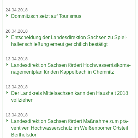
24.04.2018
Dom­mitzsch setzt auf Tou­ris­mus
20.04.2018
Ent­schei­dung der Lan­des­di­rek­ti­on Sach­sen zu Spiel­
hal­len­schlie­ßung er­neut ge­richt­lich be­stä­tigt
13.04.2018
Lan­des­di­rek­ti­on Sach­sen för­dert Hoch­was­ser­ri­si­ko­ma­
nage­ment­plan für den Kap­pel­bach in Chem­nitz
13.04.2018
Der Land­kreis Mit­tel­sach­sen kann den Haus­halt 2018
voll­zie­hen
13.04.2018
Lan­des­di­rek­ti­on Sach­sen för­dert Maß­nah­me zum prä­
ven­ti­ven Hoch­was­ser­schutz im Wei­ßen­bor­ner Orts­teil
Bert­hels­dorf