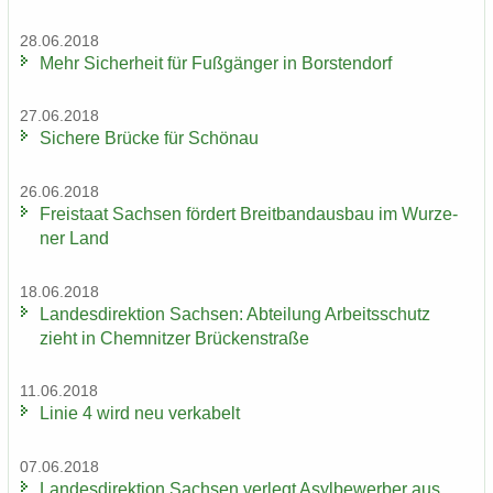
28.06.2018
Mehr Si­cher­heit für Fuß­gän­ger in Bors­ten­dorf
27.06.2018
Si­che­re Brü­cke für Schön­au
26.06.2018
Frei­staat Sach­sen för­dert Breit­band­aus­bau im Wur­ze­
ner Land
18.06.2018
Lan­des­di­rek­ti­on Sach­sen: Ab­tei­lung Ar­beits­schutz
zieht in Chem­nit­zer Brü­cken­stra­ße
11.06.2018
Linie 4 wird neu ver­ka­belt
07.06.2018
Lan­des­di­rek­ti­on Sach­sen ver­legt Asyl­be­wer­ber aus