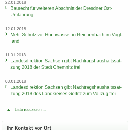
22.01.2018
Bau­recht für wei­te­ren Ab­schnitt der Dresd­ner Ost-​
Umfahrung
12.01.2018
Mehr Schutz vor Hoch­was­ser in Rei­chen­bach im Vogt­
land
11.01.2018
Lan­des­di­rek­ti­on Sach­sen gibt Nach­trags­haus­halts­sat­
zung 2018 der Stadt Chem­nitz frei
03.01.2018
Lan­des­di­rek­ti­on Sach­sen gibt Nach­trags­haus­halts­sat­
zung 2018 des Land­krei­ses Gör­litz zum Voll­zug frei
Liste re­du­zie­ren ...
Ihr Kon­takt vor Ort