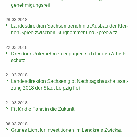
ge­neh­mi­gungs­reif
26.03.2018
Lan­des­di­rek­ti­on Sach­sen ge­neh­migt Aus­bau der Klei­
nen Spree zwi­schen Burg­ham­mer und Spree­witz
22.03.2018
Dresd­ner Un­ter­neh­men en­ga­giert sich für den Ar­beits­
schutz
21.03.2018
Lan­des­di­rek­ti­on Sach­sen gibt Nach­trags­haus­halts­sat­
zung 2018 der Stadt Leip­zig frei
21.03.2018
Fit für die Fahrt in die Zu­kunft
08.03.2018
Grü­nes Licht für In­ves­ti­tio­nen im Land­kreis Zwi­ckau