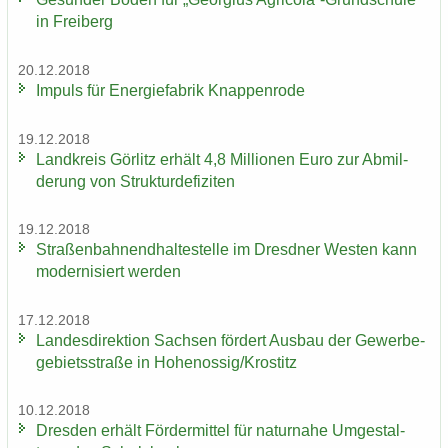
in Frei­berg
20.12.2018
Im­puls für En­er­gie­fa­brik Knap­pen­ro­de
19.12.2018
Land­kreis Gör­litz er­hält 4,8 Mil­lio­nen Euro zur Ab­mil­
de­rung von Struk­tur­de­fi­zi­ten
19.12.2018
Stra­ßen­bah­nend­hal­te­stel­le im Dresd­ner Wes­ten kann
mo­der­ni­siert wer­den
17.12.2018
Lan­des­di­rek­ti­on Sach­sen för­dert Aus­bau der Ge­wer­be­
ge­biets­stra­ße in Ho­he­nos­sig/Krostitz
10.12.2018
Dres­den er­hält För­der­mit­tel für na­tur­na­he Um­ge­stal­