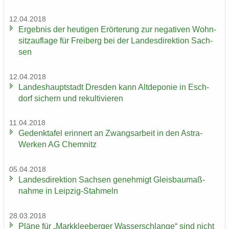
12.04.2018
Er­geb­nis der heu­ti­gen Er­ör­te­rung zur ne­ga­ti­ven Wohn­
sitz­auf­la­ge für Frei­berg bei der Lan­des­di­rek­ti­on Sach­
sen
12.04.2018
Lan­des­haupt­stadt Dres­den kann Alt­de­po­nie in Esch­
dorf si­chern und re­kul­ti­vie­ren
11.04.2018
Ge­denk­ta­fel er­in­nert an Zwangs­ar­beit in den Astra-​
Werken AG Chem­nitz
05.04.2018
Lan­des­di­rek­ti­on Sach­sen ge­neh­migt Gleis­bau­maß­
nah­me in Leipzig-​Stahmeln
28.03.2018
Pläne für „Mark­klee­ber­ger Was­ser­schlan­ge“ sind nicht