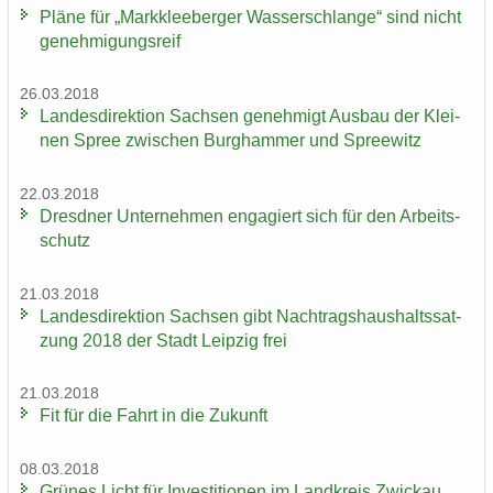
Pläne für „Mark­klee­ber­ger Was­ser­schlan­ge“ sind nicht
ge­neh­mi­gungs­reif
26.03.2018
Lan­des­di­rek­ti­on Sach­sen ge­neh­migt Aus­bau der Klei­
nen Spree zwi­schen Burg­ham­mer und Spree­witz
22.03.2018
Dresd­ner Un­ter­neh­men en­ga­giert sich für den Ar­beits­
schutz
21.03.2018
Lan­des­di­rek­ti­on Sach­sen gibt Nach­trags­haus­halts­sat­
zung 2018 der Stadt Leip­zig frei
21.03.2018
Fit für die Fahrt in die Zu­kunft
08.03.2018
Grü­nes Licht für In­ves­ti­tio­nen im Land­kreis Zwi­ckau