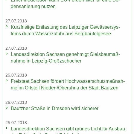
den­sa­nie­rung nut­zen
27.07.2018
Kurz­fris­ti­ge Ent­las­tung des Leip­zi­ger Ge­wäs­ser­sys­
tems durch Was­ser­zu­fuhr aus Berg­bau­fol­ge­see
27.07.2018
Lan­des­di­rek­ti­on Sach­sen ge­neh­migt Gleis­bau­maß­
nah­me in Leipzig-​Großzschocher
26.07.2018
Frei­staat Sach­sen för­dert Hoch­was­ser­schutz­maß­nah­
me im Orts­teil Nieder-​/Ober­uh­na der Stadt Baut­zen
26.07.2018
Bautz­ner Stra­ße in Dres­den wird si­che­rer
25.07.2018
Lan­des­di­rek­ti­on Sach­sen gibt grü­nes Licht für Aus­bau