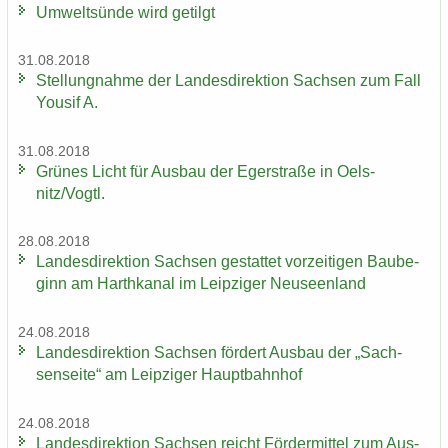
Um­welt­sün­de wird ge­tilgt
31.08.2018
Stel­lung­nah­me der Lan­des­di­rek­ti­on Sach­sen zum Fall
You­sif A.
31.08.2018
Grü­nes Licht für Aus­bau der Eger­stra­ße in Oels­
nitz/Vogtl.
28.08.2018
Lan­des­di­rek­ti­on Sach­sen ge­stat­tet vor­zei­ti­gen Bau­be­
ginn am Harth­ka­nal im Leip­zi­ger Neu­seen­land
24.08.2018
Lan­des­di­rek­ti­on Sach­sen för­dert Aus­bau der „Sach­
sen­sei­te“ am Leip­zi­ger Haupt­bahn­hof
24.08.2018
Lan­des­di­rek­ti­on Sach­sen reicht För­der­mit­tel zum Aus­