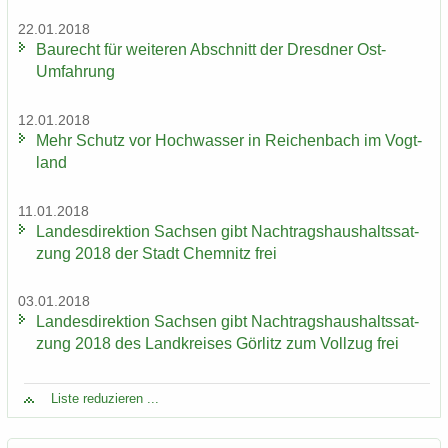
22.01.2018
Bau­recht für wei­te­ren Ab­schnitt der Dresd­ner Ost-​
Umfahrung
12.01.2018
Mehr Schutz vor Hoch­was­ser in Rei­chen­bach im Vogt­
land
11.01.2018
Lan­des­di­rek­ti­on Sach­sen gibt Nach­trags­haus­halts­sat­
zung 2018 der Stadt Chem­nitz frei
03.01.2018
Lan­des­di­rek­ti­on Sach­sen gibt Nach­trags­haus­halts­sat­
zung 2018 des Land­krei­ses Gör­litz zum Voll­zug frei
Liste re­du­zie­ren ...