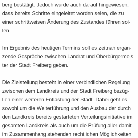
berg be­stä­tigt. Je­doch wurde auch dar­auf hin­ge­wie­sen,
dass be­reits Schrit­te ein­ge­lei­tet wor­den seien, die zu
einer schritt­wei­sen Än­de­rung des Zu­stan­des füh­ren sol­
len.
Im Er­geb­nis des heu­ti­gen Ter­mins soll es zeit­nah er­gän­
zen­de Ge­sprä­che zwi­schen Land­rat und Ober­bür­ger­meis­
ter der Stadt Frei­berg geben.
Die Ziel­stel­lung be­steht in einer ver­bind­li­chen Re­ge­lung
zwi­schen dem Land­kreis und der Stadt Frei­berg be­züg­
lich einer wei­te­ren Ent­las­tung der Stadt. Dabei geht es
so­wohl um die Wei­ter­füh­rung und den Aus­bau der durch
den Land­kreis be­reits ge­star­te­ten Ver­tei­lungs­in­itia­ti­ve im
ge­sam­ten Land­kreis als auch um die Prü­fung aller damit
im Zu­sam­men­hang ste­hen­den recht­li­chen Mög­lich­kei­ten