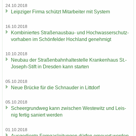
24.10.2018
Leip­zi­ger Firma schützt Mit­ar­bei­ter mit Sys­tem
16.10.2018
Kom­bi­nier­tes Straßenausbau-​ und Hoch­was­ser­schutz­
vor­ha­ben im Schön­fel­der Hoch­land ge­neh­migt
10.10.2018
Neu­bau der Stra­ßen­bahn­hal­te­stel­le Kran­ken­haus St.-​
Joseph-Stift in Dres­den kann star­ten
05.10.2018
Neue Brü­cke für die Schnau­der in Litt­dorf
05.10.2018
Scheergrund­weg kann zwi­schen Wes­te­witz und Leis­
nig fer­tig sa­niert wer­den
01.10.2018
Aus­ge­dien­te Fern­gas­lei­tun­gen dür­fen er­neu­ert wer­den