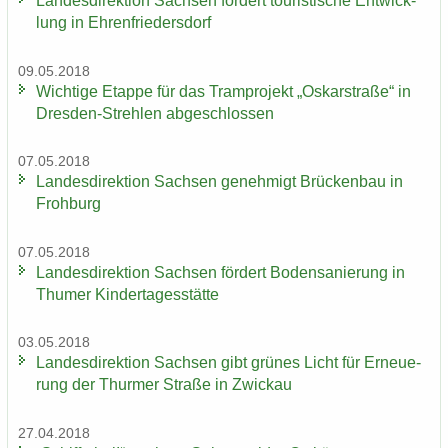
Lan­des­di­rek­ti­on Sach­sen för­dert tou­ris­ti­sche Ent­wick­
lung in Eh­ren­frie­ders­dorf
09.05.2018
Wich­ti­ge Etap­pe für das Tram­pro­jekt „Os­kar­stra­ße“ in
Dresden-​Strehlen ab­ge­schlos­sen
07.05.2018
Lan­des­di­rek­ti­on Sach­sen ge­neh­migt Brü­cken­bau in
Froh­burg
07.05.2018
Lan­des­di­rek­ti­on Sach­sen för­dert Bo­den­sa­nie­rung in
Thu­mer Kin­der­ta­ges­stät­te
03.05.2018
Lan­des­di­rek­ti­on Sach­sen gibt grü­nes Licht für Er­neue­
rung der Thur­mer Stra­ße in Zwi­ckau
27.04.2018