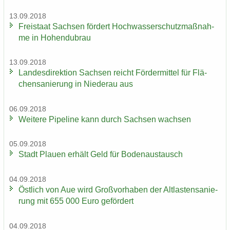
13.09.2018
Frei­staat Sach­sen för­dert Hoch­was­ser­schutz­maß­nah­
me in Ho­hen­du­brau
13.09.2018
Lan­des­di­rek­ti­on Sach­sen reicht För­der­mit­tel für Flä­
chen­sa­nie­rung in Nie­der­au aus
06.09.2018
Wei­te­re Pipe­line kann durch Sach­sen wach­sen
05.09.2018
Stadt Plau­en er­hält Geld für Bo­den­aus­tausch
04.09.2018
Öst­lich von Aue wird Groß­vor­ha­ben der Alt­las­ten­sa­nie­
rung mit 655 000 Euro ge­för­dert
04.09.2018