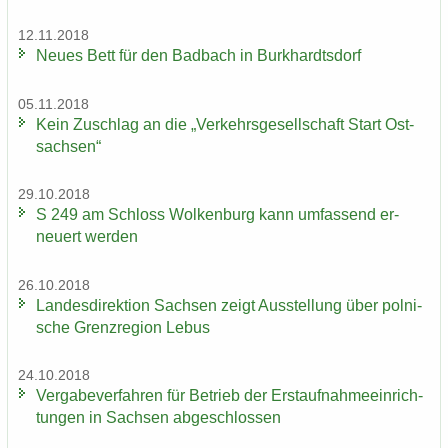
12.11.2018
Neues Bett für den Bad­bach in Burk­hardts­dorf
05.11.2018
Kein Zu­schlag an die „Ver­kehrs­ge­sell­schaft Start Ost­
sach­sen“
29.10.2018
S 249 am Schloss Wol­ken­burg kann um­fas­send er­
neu­ert wer­den
26.10.2018
Lan­des­di­rek­ti­on Sach­sen zeigt Aus­stel­lung über pol­ni­
sche Grenz­re­gi­on Lebus
24.10.2018
Ver­ga­be­ver­fah­ren für Be­trieb der Erst­auf­nah­me­ein­rich­
tun­gen in Sach­sen ab­ge­schlos­sen