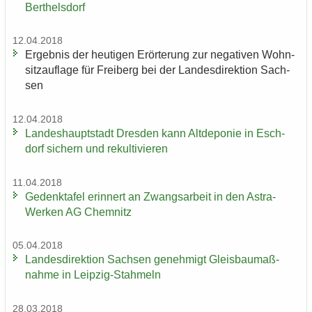
Bert­hels­dorf
12.04.2018
Er­geb­nis der heu­ti­gen Er­ör­te­rung zur ne­ga­ti­ven Wohn­
sitz­auf­la­ge für Frei­berg bei der Lan­des­di­rek­ti­on Sach­
sen
12.04.2018
Lan­des­haupt­stadt Dres­den kann Alt­de­po­nie in Esch­
dorf si­chern und re­kul­ti­vie­ren
11.04.2018
Ge­denk­ta­fel er­in­nert an Zwangs­ar­beit in den Astra-​
Werken AG Chem­nitz
05.04.2018
Lan­des­di­rek­ti­on Sach­sen ge­neh­migt Gleis­bau­maß­
nah­me in Leipzig-​Stahmeln
28.03.2018