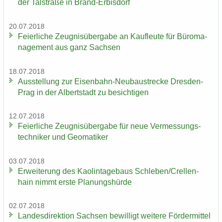
der Tal­stra­ße in Brand-​Erbisdorf
20.07.2018
Fei­er­li­che Zeug­nis­über­ga­be an Kauf­leu­te für Bü­ro­ma­
nage­ment aus ganz Sach­sen
18.07.2018
Aus­stel­lung zur Eisenbahn-​Neubaustrecke Dresden-​
Prag in der Al­bert­stadt zu be­sich­ti­gen
12.07.2018
Fei­er­li­che Zeug­nis­über­ga­be für neue Ver­mes­sungs­
tech­ni­ker und Geo­ma­ti­ker
03.07.2018
Er­wei­te­rung des Kao­lin­ta­ge­baus Schle­ben/Crel­len­
hain nimmt erste Pla­nungs­hür­de
02.07.2018
Lan­des­di­rek­ti­on Sach­sen be­wil­ligt wei­te­re För­der­mit­tel