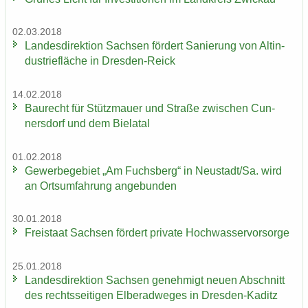
02.03.2018
Lan­des­di­rek­ti­on Sach­sen för­dert Sa­nie­rung von Alt­in­
dus­trie­flä­che in Dresden-​Reick
14.02.2018
Bau­recht für Stütz­mau­er und Stra­ße zwi­schen Cun­
ners­dorf und dem Bie­la­tal
01.02.2018
Ge­wer­be­ge­biet „Am Fuchs­berg“ in Neu­stadt/Sa. wird
an Orts­um­fah­rung an­ge­bun­den
30.01.2018
Frei­staat Sach­sen för­dert pri­va­te Hoch­was­ser­vor­sor­ge
25.01.2018
Lan­des­di­rek­ti­on Sach­sen ge­neh­migt neuen Ab­schnitt
des rechts­sei­ti­gen El­be­rad­we­ges in Dresden-​Kaditz