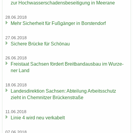
zur Hoch­was­ser­scha­dens­be­sei­ti­gung in Meer­a­ne
28.06.2018
Mehr Si­cher­heit für Fuß­gän­ger in Bors­ten­dorf
27.06.2018
Si­che­re Brü­cke für Schön­au
26.06.2018
Frei­staat Sach­sen för­dert Breit­band­aus­bau im Wur­ze­
ner Land
18.06.2018
Lan­des­di­rek­ti­on Sach­sen: Ab­tei­lung Ar­beits­schutz
zieht in Chem­nit­zer Brü­cken­stra­ße
11.06.2018
Linie 4 wird neu ver­ka­belt
07.06.2018