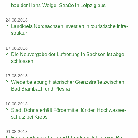
bau der Hans-​Weigel-Straße in Leip­zig aus
24.08.2018
Land­kreis Nord­sach­sen in­ves­tiert in tou­ris­ti­sche In­fra­
struk­tur
17.08.2018
Die Neu­ver­ga­be der Luft­ret­tung in Sach­sen ist ab­ge­
schlos­sen
17.08.2018
Wie­der­be­le­bung his­to­ri­scher Grenz­stra­ße zwi­schen
Bad Brambach und Plesná
10.08.2018
Stadt Dohna er­hält För­der­mit­tel für den Hoch­was­ser­
schutz bei Krebs
01.08.2018
Eh­ren­frie­ders­dorf kann EU-​Fördermittel für eine Bo­