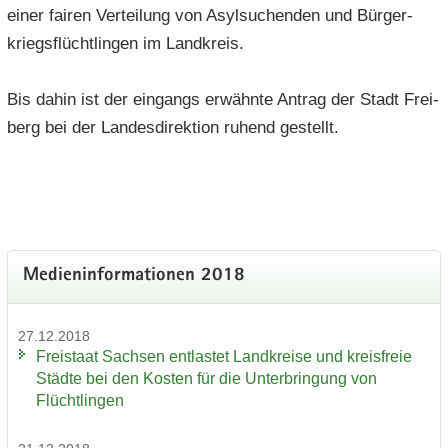
einer fai­ren Ver­tei­lung von Asyl­su­chen­den und Bür­ger­
kriegs­flücht­lin­gen im Land­kreis.
Bis dahin ist der ein­gangs er­wähn­te An­trag der Stadt Frei­
berg bei der Lan­des­di­rek­ti­on ru­hend ge­stellt.
Me­di­en­in­for­ma­tio­nen 2018
27.12.2018
Frei­staat Sach­sen ent­las­tet Land­krei­se und kreis­freie
Städ­te bei den Kos­ten für die Un­ter­brin­gung von
Flücht­lin­gen