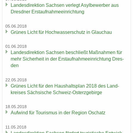
Lan­des­di­rek­ti­on Sach­sen ver­legt Asyl­be­wer­ber aus
Dresd­ner Erst­auf­nah­me­ein­rich­tung
05.06.2018
Grü­nes Licht für Hoch­was­ser­schutz in Glauch­au
01.06.2018
Lan­des­di­rek­ti­on Sach­sen be­schließt Maß­nah­men für
mehr Si­cher­heit in der Erst­auf­nah­me­ein­rich­tung Dres­
den
22.05.2018
Grü­nes Licht für den Haus­halts­plan 2018 des Land­
krei­ses Säch­si­sche Schweiz-​Osterzgebirge
18.05.2018
Auf­wind für Tou­ris­mus in der Re­gi­on Oschatz
11.05.2018