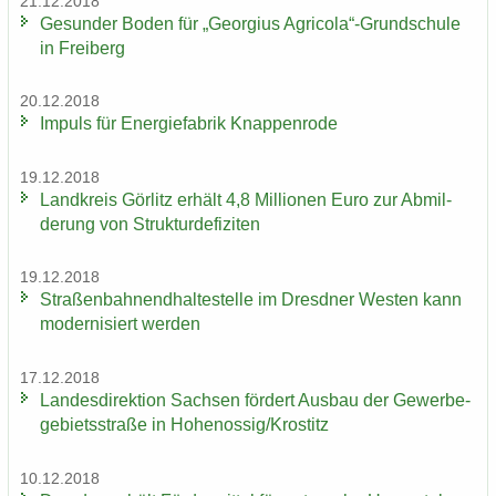
21.12.2018
Ge­sun­der Boden für „Ge­or­gi­us Agri­co­la“-​Grundschule
in Frei­berg
20.12.2018
Im­puls für En­er­gie­fa­brik Knap­pen­ro­de
19.12.2018
Land­kreis Gör­litz er­hält 4,8 Mil­lio­nen Euro zur Ab­mil­
de­rung von Struk­tur­de­fi­zi­ten
19.12.2018
Stra­ßen­bah­nend­hal­te­stel­le im Dresd­ner Wes­ten kann
mo­der­ni­siert wer­den
17.12.2018
Lan­des­di­rek­ti­on Sach­sen för­dert Aus­bau der Ge­wer­be­
ge­biets­stra­ße in Ho­he­nos­sig/Krostitz
10.12.2018