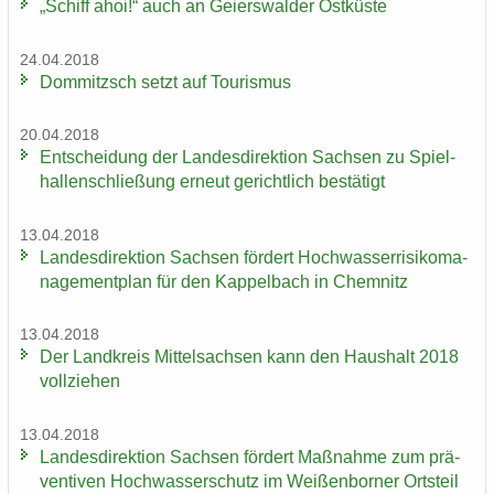
„Schiff ahoi!“ auch an Gei­ers­wal­der Ost­küs­te
24.04.2018
Dom­mitzsch setzt auf Tou­ris­mus
20.04.2018
Ent­schei­dung der Lan­des­di­rek­ti­on Sach­sen zu Spiel­
hal­len­schlie­ßung er­neut ge­richt­lich be­stä­tigt
13.04.2018
Lan­des­di­rek­ti­on Sach­sen för­dert Hoch­was­ser­ri­si­ko­ma­
nage­ment­plan für den Kap­pel­bach in Chem­nitz
13.04.2018
Der Land­kreis Mit­tel­sach­sen kann den Haus­halt 2018
voll­zie­hen
13.04.2018
Lan­des­di­rek­ti­on Sach­sen för­dert Maß­nah­me zum prä­
ven­ti­ven Hoch­was­ser­schutz im Wei­ßen­bor­ner Orts­teil