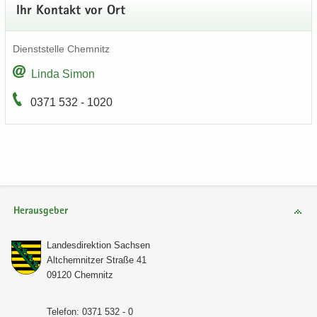
Ihr Kon­takt vor Ort
Dienst­stel­le Chem­nitz
Linda Simon
0371 532 - 1020
Herausgeber
Lan­des­di­rek­ti­on Sach­sen
Alt­chem­nit­zer Stra­ße 41
09120 Chem­nitz
Te­le­fon: 0371 532 - 0