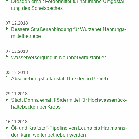
Dres­den er­hält För­der­mit­tel für na­tur­na­he Um­ge­stal­
tung des Schels­ba­ches
07.12.2018
Bes­se­re Stra­ßen­an­bin­dung für Wur­ze­ner Nah­rungs­
mit­tel­be­trie­be
07.12.2018
Was­ser­ver­sor­gung in Naun­hof wird sta­bi­ler
03.12.2018
Ab­schie­bungs­haft­an­stalt Dres­den in Be­trieb
29.11.2018
Stadt Dohna er­hält För­der­mit­tel für Hoch­was­ser­rück­
hal­te­be­cken bei Krebs
16.11.2018
Öl- und Kraftstoff-​Pipeline von Leuna bis Hart­manns­
dorf kann wei­ter be­trie­ben wer­den