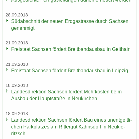
28.09.2018
Süd­ab­schnitt der neuen Erd­gas­tras­se durch Sach­sen
ge­neh­migt
21.09.2018
Frei­staat Sach­sen för­dert Breit­band­aus­bau in Geit­hain
21.09.2018
Frei­staat Sach­sen för­dert Breit­band­aus­bau in Leip­zig
18.09.2018
Lan­des­di­rek­ti­on Sach­sen för­dert Mehr­kos­ten beim
Aus­bau der Haupt­stra­ße in Neu­kir­chen
18.09.2018
Lan­des­di­rek­ti­on Sach­sen för­dert Bau eines un­ent­gelt­li­
chen Park­plat­zes am Rit­ter­gut Kahns­dorf in Neu­kie­
ritzsch