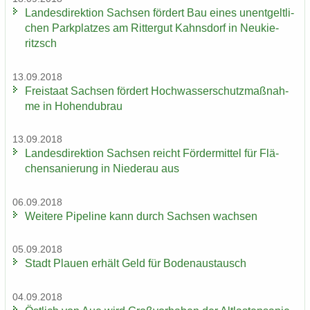
Lan­des­di­rek­ti­on Sach­sen för­dert Bau eines un­ent­gelt­li­
chen Park­plat­zes am Rit­ter­gut Kahns­dorf in Neu­kie­
ritzsch
13.09.2018
Frei­staat Sach­sen för­dert Hoch­was­ser­schutz­maß­nah­
me in Ho­hen­du­brau
13.09.2018
Lan­des­di­rek­ti­on Sach­sen reicht För­der­mit­tel für Flä­
chen­sa­nie­rung in Nie­der­au aus
06.09.2018
Wei­te­re Pipe­line kann durch Sach­sen wach­sen
05.09.2018
Stadt Plau­en er­hält Geld für Bo­den­aus­tausch
04.09.2018