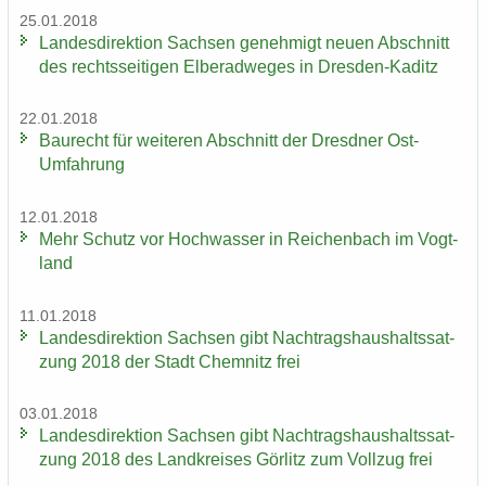
25.01.2018
Lan­des­di­rek­ti­on Sach­sen ge­neh­migt neuen Ab­schnitt
des rechts­sei­ti­gen El­be­rad­we­ges in Dresden-​Kaditz
22.01.2018
Bau­recht für wei­te­ren Ab­schnitt der Dresd­ner Ost-​
Umfahrung
12.01.2018
Mehr Schutz vor Hoch­was­ser in Rei­chen­bach im Vogt­
land
11.01.2018
Lan­des­di­rek­ti­on Sach­sen gibt Nach­trags­haus­halts­sat­
zung 2018 der Stadt Chem­nitz frei
03.01.2018
Lan­des­di­rek­ti­on Sach­sen gibt Nach­trags­haus­halts­sat­
zung 2018 des Land­krei­ses Gör­litz zum Voll­zug frei