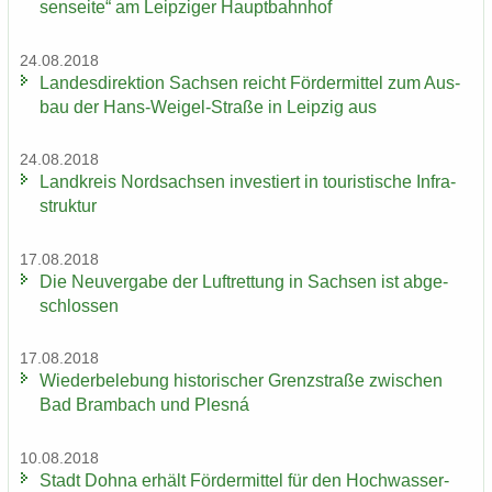
sen­sei­te“ am Leip­zi­ger Haupt­bahn­hof
24.08.2018
Lan­des­di­rek­ti­on Sach­sen reicht För­der­mit­tel zum Aus­
bau der Hans-​Weigel-Straße in Leip­zig aus
24.08.2018
Land­kreis Nord­sach­sen in­ves­tiert in tou­ris­ti­sche In­fra­
struk­tur
17.08.2018
Die Neu­ver­ga­be der Luft­ret­tung in Sach­sen ist ab­ge­
schlos­sen
17.08.2018
Wie­der­be­le­bung his­to­ri­scher Grenz­stra­ße zwi­schen
Bad Brambach und Plesná
10.08.2018
Stadt Dohna er­hält För­der­mit­tel für den Hoch­was­ser­