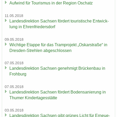
Auf­wind für Tou­ris­mus in der Re­gi­on Oschatz
11.05.2018
Lan­des­di­rek­ti­on Sach­sen för­dert tou­ris­ti­sche Ent­wick­
lung in Eh­ren­frie­ders­dorf
09.05.2018
Wich­ti­ge Etap­pe für das Tram­pro­jekt „Os­kar­stra­ße“ in
Dresden-​Strehlen ab­ge­schlos­sen
07.05.2018
Lan­des­di­rek­ti­on Sach­sen ge­neh­migt Brü­cken­bau in
Froh­burg
07.05.2018
Lan­des­di­rek­ti­on Sach­sen för­dert Bo­den­sa­nie­rung in
Thu­mer Kin­der­ta­ges­stät­te
03.05.2018
Lan­des­di­rek­ti­on Sach­sen gibt grü­nes Licht für Er­neue­