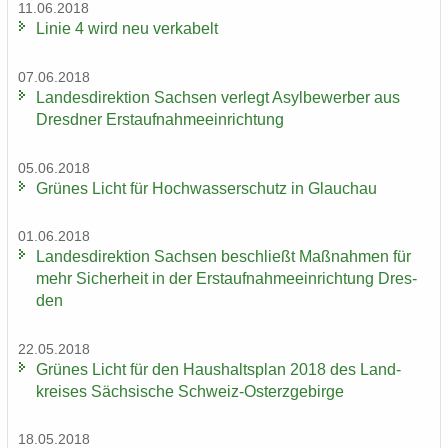
11.06.2018
Linie 4 wird neu ver­ka­belt
07.06.2018
Lan­des­di­rek­ti­on Sach­sen ver­legt Asyl­be­wer­ber aus
Dresd­ner Erst­auf­nah­me­ein­rich­tung
05.06.2018
Grü­nes Licht für Hoch­was­ser­schutz in Glauch­au
01.06.2018
Lan­des­di­rek­ti­on Sach­sen be­schließt Maß­nah­men für
mehr Si­cher­heit in der Erst­auf­nah­me­ein­rich­tung Dres­
den
22.05.2018
Grü­nes Licht für den Haus­halts­plan 2018 des Land­
krei­ses Säch­si­sche Schweiz-​Osterzgebirge
18.05.2018