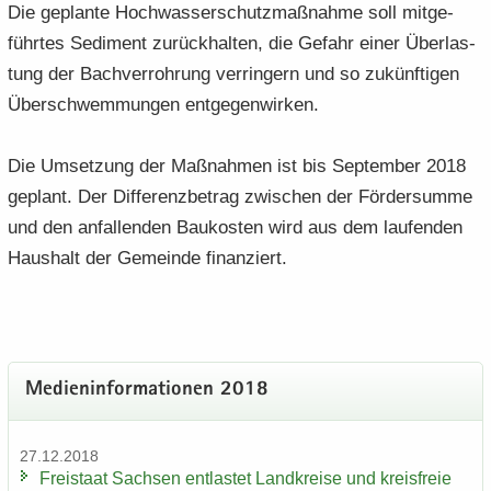
Die ge­plan­te Hoch­was­ser­schutz­maß­nah­me soll mit­ge­
führ­tes Se­di­ment zu­rück­hal­ten, die Ge­fahr einer Über­las­
tung der Bach­ver­roh­rung ver­rin­gern und so zu­künf­ti­gen
Über­schwem­mun­gen ent­ge­gen­wir­ken.
Die Um­set­zung der Maß­nah­men ist bis Sep­tem­ber 2018
ge­plant. Der Dif­fe­renz­be­trag zwi­schen der För­der­sum­me
und den an­fal­len­den Bau­kos­ten wird aus dem lau­fen­den
Haus­halt der Ge­mein­de fi­nan­ziert.
Me­di­en­in­for­ma­tio­nen 2018
27.12.2018
Frei­staat Sach­sen ent­las­tet Land­krei­se und kreis­freie