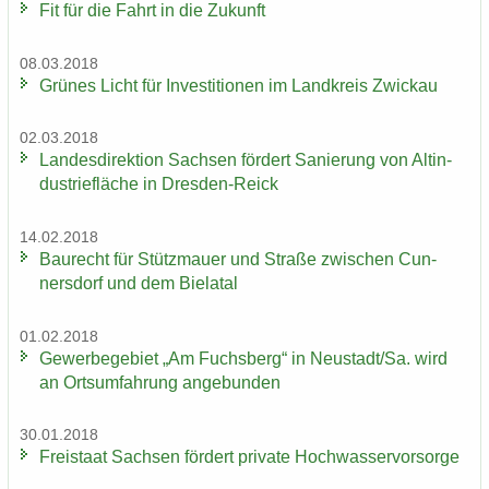
Fit für die Fahrt in die Zu­kunft
08.03.2018
Grü­nes Licht für In­ves­ti­tio­nen im Land­kreis Zwi­ckau
02.03.2018
Lan­des­di­rek­ti­on Sach­sen för­dert Sa­nie­rung von Alt­in­
dus­trie­flä­che in Dresden-​Reick
14.02.2018
Bau­recht für Stütz­mau­er und Stra­ße zwi­schen Cun­
ners­dorf und dem Bie­la­tal
01.02.2018
Ge­wer­be­ge­biet „Am Fuchs­berg“ in Neu­stadt/Sa. wird
an Orts­um­fah­rung an­ge­bun­den
30.01.2018
Frei­staat Sach­sen för­dert pri­va­te Hoch­was­ser­vor­sor­ge