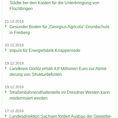
Städ­te bei den Kos­ten für die Un­ter­brin­gung von
Flücht­lin­gen
21.12.2018
Ge­sun­der Boden für „Ge­or­gi­us Agri­co­la“-​Grundschule
in Frei­berg
20.12.2018
Im­puls für En­er­gie­fa­brik Knap­pen­ro­de
19.12.2018
Land­kreis Gör­litz er­hält 4,8 Mil­lio­nen Euro zur Ab­mil­
de­rung von Struk­tur­de­fi­zi­ten
19.12.2018
Stra­ßen­bah­nend­hal­te­stel­le im Dresd­ner Wes­ten kann
mo­der­ni­siert wer­den
17.12.2018
Lan­des­di­rek­ti­on Sach­sen för­dert Aus­bau der Ge­wer­be­