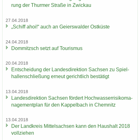
rung der Thur­mer Stra­ße in Zwi­ckau
27.04.2018
„Schiff ahoi!“ auch an Gei­ers­wal­der Ost­küs­te
24.04.2018
Dom­mitzsch setzt auf Tou­ris­mus
20.04.2018
Ent­schei­dung der Lan­des­di­rek­ti­on Sach­sen zu Spiel­
hal­len­schlie­ßung er­neut ge­richt­lich be­stä­tigt
13.04.2018
Lan­des­di­rek­ti­on Sach­sen för­dert Hoch­was­ser­ri­si­ko­ma­
nage­ment­plan für den Kap­pel­bach in Chem­nitz
13.04.2018
Der Land­kreis Mit­tel­sach­sen kann den Haus­halt 2018
voll­zie­hen