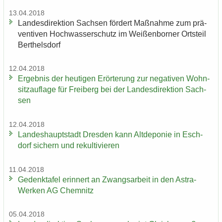
13.04.2018
Lan­des­di­rek­ti­on Sach­sen för­dert Maß­nah­me zum prä­
ven­ti­ven Hoch­was­ser­schutz im Wei­ßen­bor­ner Orts­teil
Bert­hels­dorf
12.04.2018
Er­geb­nis der heu­ti­gen Er­ör­te­rung zur ne­ga­ti­ven Wohn­
sitz­auf­la­ge für Frei­berg bei der Lan­des­di­rek­ti­on Sach­
sen
12.04.2018
Lan­des­haupt­stadt Dres­den kann Alt­de­po­nie in Esch­
dorf si­chern und re­kul­ti­vie­ren
11.04.2018
Ge­denk­ta­fel er­in­nert an Zwangs­ar­beit in den Astra-​
Werken AG Chem­nitz
05.04.2018