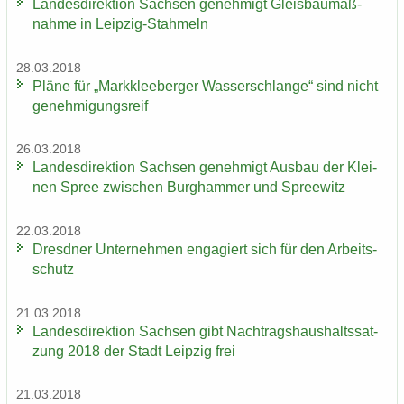
Lan­des­di­rek­ti­on Sach­sen ge­neh­migt Gleis­bau­maß­
nah­me in Leipzig-​Stahmeln
28.03.2018
Pläne für „Mark­klee­ber­ger Was­ser­schlan­ge“ sind nicht
ge­neh­mi­gungs­reif
26.03.2018
Lan­des­di­rek­ti­on Sach­sen ge­neh­migt Aus­bau der Klei­
nen Spree zwi­schen Burg­ham­mer und Spree­witz
22.03.2018
Dresd­ner Un­ter­neh­men en­ga­giert sich für den Ar­beits­
schutz
21.03.2018
Lan­des­di­rek­ti­on Sach­sen gibt Nach­trags­haus­halts­sat­
zung 2018 der Stadt Leip­zig frei
21.03.2018