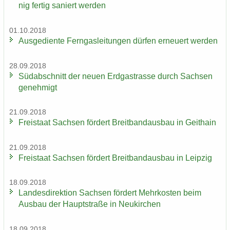
nig fer­tig sa­niert wer­den
01.10.2018
Aus­ge­dien­te Fern­gas­lei­tun­gen dür­fen er­neu­ert wer­den
28.09.2018
Süd­ab­schnitt der neuen Erd­gas­tras­se durch Sach­sen
ge­neh­migt
21.09.2018
Frei­staat Sach­sen för­dert Breit­band­aus­bau in Geit­hain
21.09.2018
Frei­staat Sach­sen för­dert Breit­band­aus­bau in Leip­zig
18.09.2018
Lan­des­di­rek­ti­on Sach­sen för­dert Mehr­kos­ten beim
Aus­bau der Haupt­stra­ße in Neu­kir­chen
18.09.2018