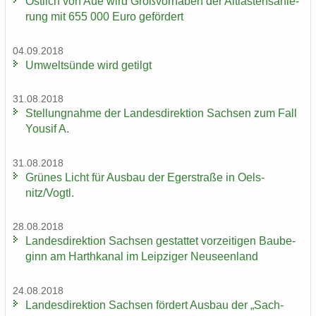
Öst­lich von Aue wird Groß­vor­ha­ben der Alt­las­ten­sa­nie­
rung mit 655 000 Euro ge­för­dert
04.09.2018
Um­welt­sün­de wird ge­tilgt
31.08.2018
Stel­lung­nah­me der Lan­des­di­rek­ti­on Sach­sen zum Fall
You­sif A.
31.08.2018
Grü­nes Licht für Aus­bau der Eger­stra­ße in Oels­
nitz/Vogtl.
28.08.2018
Lan­des­di­rek­ti­on Sach­sen ge­stat­tet vor­zei­ti­gen Bau­be­
ginn am Harth­ka­nal im Leip­zi­ger Neu­seen­land
24.08.2018
Lan­des­di­rek­ti­on Sach­sen för­dert Aus­bau der „Sach­