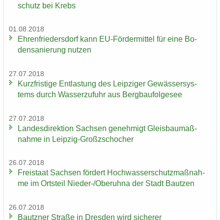
schutz bei Krebs
01.08.2018
Eh­ren­frie­ders­dorf kann EU-​Fördermittel für eine Bo­
den­sa­nie­rung nut­zen
27.07.2018
Kurz­fris­ti­ge Ent­las­tung des Leip­zi­ger Ge­wäs­ser­sys­
tems durch Was­ser­zu­fuhr aus Berg­bau­fol­ge­see
27.07.2018
Lan­des­di­rek­ti­on Sach­sen ge­neh­migt Gleis­bau­maß­
nah­me in Leipzig-​Großzschocher
26.07.2018
Frei­staat Sach­sen för­dert Hoch­was­ser­schutz­maß­nah­
me im Orts­teil Nieder-​/Ober­uh­na der Stadt Baut­zen
26.07.2018
Bautz­ner Stra­ße in Dres­den wird si­che­rer