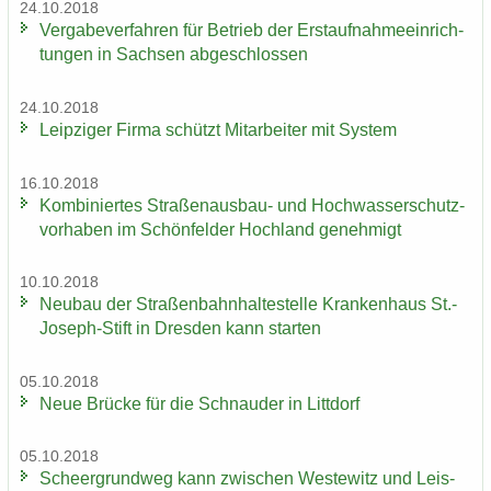
24.10.2018
Ver­ga­be­ver­fah­ren für Be­trieb der Erst­auf­nah­me­ein­rich­
tun­gen in Sach­sen ab­ge­schlos­sen
24.10.2018
Leip­zi­ger Firma schützt Mit­ar­bei­ter mit Sys­tem
16.10.2018
Kom­bi­nier­tes Straßenausbau-​ und Hoch­was­ser­schutz­
vor­ha­ben im Schön­fel­der Hoch­land ge­neh­migt
10.10.2018
Neu­bau der Stra­ßen­bahn­hal­te­stel­le Kran­ken­haus St.-​
Joseph-Stift in Dres­den kann star­ten
05.10.2018
Neue Brü­cke für die Schnau­der in Litt­dorf
05.10.2018
Scheergrund­weg kann zwi­schen Wes­te­witz und Leis­