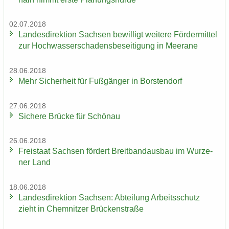
02.07.2018
Lan­des­di­rek­ti­on Sach­sen be­wil­ligt wei­te­re För­der­mit­tel
zur Hoch­was­ser­scha­dens­be­sei­ti­gung in Meer­a­ne
28.06.2018
Mehr Si­cher­heit für Fuß­gän­ger in Bors­ten­dorf
27.06.2018
Si­che­re Brü­cke für Schön­au
26.06.2018
Frei­staat Sach­sen för­dert Breit­band­aus­bau im Wur­ze­
ner Land
18.06.2018
Lan­des­di­rek­ti­on Sach­sen: Ab­tei­lung Ar­beits­schutz
zieht in Chem­nit­zer Brü­cken­stra­ße