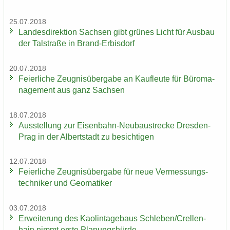
25.07.2018
Lan­des­di­rek­ti­on Sach­sen gibt grü­nes Licht für Aus­bau
der Tal­stra­ße in Brand-​Erbisdorf
20.07.2018
Fei­er­li­che Zeug­nis­über­ga­be an Kauf­leu­te für Bü­ro­ma­
nage­ment aus ganz Sach­sen
18.07.2018
Aus­stel­lung zur Eisenbahn-​Neubaustrecke Dresden-​
Prag in der Al­bert­stadt zu be­sich­ti­gen
12.07.2018
Fei­er­li­che Zeug­nis­über­ga­be für neue Ver­mes­sungs­
tech­ni­ker und Geo­ma­ti­ker
03.07.2018
Er­wei­te­rung des Kao­lin­ta­ge­baus Schle­ben/Crel­len­
hain nimmt erste Pla­nungs­hür­de