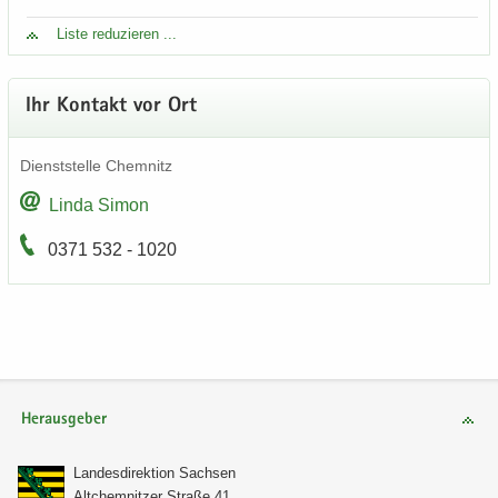
Liste re­du­zie­ren ...
Ihr Kon­takt vor Ort
Dienst­stel­le Chem­nitz
Linda Simon
0371 532 - 1020
Herausgeber
Lan­des­di­rek­ti­on Sach­sen
Alt­chem­nit­zer Stra­ße 41