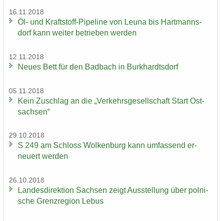
16.11.2018
Öl- und Kraftstoff-​Pipeline von Leuna bis Hart­manns­
dorf kann wei­ter be­trie­ben wer­den
12.11.2018
Neues Bett für den Bad­bach in Burk­hardts­dorf
05.11.2018
Kein Zu­schlag an die „Ver­kehrs­ge­sell­schaft Start Ost­
sach­sen“
29.10.2018
S 249 am Schloss Wol­ken­burg kann um­fas­send er­
neu­ert wer­den
26.10.2018
Lan­des­di­rek­ti­on Sach­sen zeigt Aus­stel­lung über pol­ni­
sche Grenz­re­gi­on Lebus