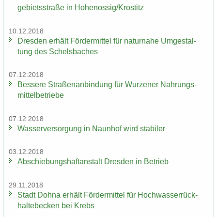
ge­biets­stra­ße in Ho­he­nos­sig/Krostitz
10.12.2018
Dres­den er­hält För­der­mit­tel für na­tur­na­he Um­ge­stal­
tung des Schels­ba­ches
07.12.2018
Bes­se­re Stra­ßen­an­bin­dung für Wur­ze­ner Nah­rungs­
mit­tel­be­trie­be
07.12.2018
Was­ser­ver­sor­gung in Naun­hof wird sta­bi­ler
03.12.2018
Ab­schie­bungs­haft­an­stalt Dres­den in Be­trieb
29.11.2018
Stadt Dohna er­hält För­der­mit­tel für Hoch­was­ser­rück­
hal­te­be­cken bei Krebs