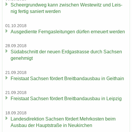
Scheergrund­weg kann zwi­schen Wes­te­witz und Leis­
nig fer­tig sa­niert wer­den
01.10.2018
Aus­ge­dien­te Fern­gas­lei­tun­gen dür­fen er­neu­ert wer­den
28.09.2018
Süd­ab­schnitt der neuen Erd­gas­tras­se durch Sach­sen
ge­neh­migt
21.09.2018
Frei­staat Sach­sen för­dert Breit­band­aus­bau in Geit­hain
21.09.2018
Frei­staat Sach­sen för­dert Breit­band­aus­bau in Leip­zig
18.09.2018
Lan­des­di­rek­ti­on Sach­sen för­dert Mehr­kos­ten beim
Aus­bau der Haupt­stra­ße in Neu­kir­chen