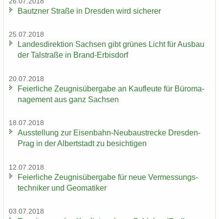
26.07.2018
Bautz­ner Stra­ße in Dres­den wird si­che­rer
25.07.2018
Lan­des­di­rek­ti­on Sach­sen gibt grü­nes Licht für Aus­bau
der Tal­stra­ße in Brand-​Erbisdorf
20.07.2018
Fei­er­li­che Zeug­nis­über­ga­be an Kauf­leu­te für Bü­ro­ma­
nage­ment aus ganz Sach­sen
18.07.2018
Aus­stel­lung zur Eisenbahn-​Neubaustrecke Dresden-​
Prag in der Al­bert­stadt zu be­sich­ti­gen
12.07.2018
Fei­er­li­che Zeug­nis­über­ga­be für neue Ver­mes­sungs­
tech­ni­ker und Geo­ma­ti­ker
03.07.2018