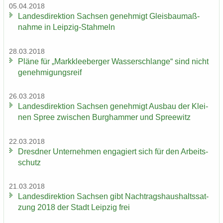
05.04.2018
Lan­des­di­rek­ti­on Sach­sen ge­neh­migt Gleis­bau­maß­
nah­me in Leipzig-​Stahmeln
28.03.2018
Pläne für „Mark­klee­ber­ger Was­ser­schlan­ge“ sind nicht
ge­neh­mi­gungs­reif
26.03.2018
Lan­des­di­rek­ti­on Sach­sen ge­neh­migt Aus­bau der Klei­
nen Spree zwi­schen Burg­ham­mer und Spree­witz
22.03.2018
Dresd­ner Un­ter­neh­men en­ga­giert sich für den Ar­beits­
schutz
21.03.2018
Lan­des­di­rek­ti­on Sach­sen gibt Nach­trags­haus­halts­sat­
zung 2018 der Stadt Leip­zig frei