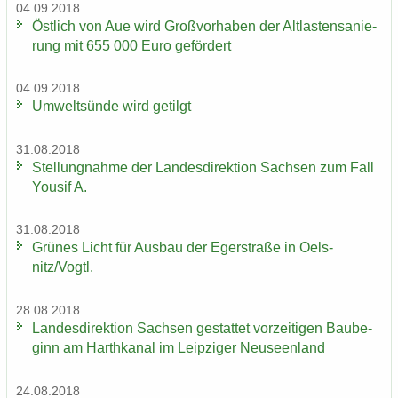
04.09.2018
Öst­lich von Aue wird Groß­vor­ha­ben der Alt­las­ten­sa­nie­
rung mit 655 000 Euro ge­för­dert
04.09.2018
Um­welt­sün­de wird ge­tilgt
31.08.2018
Stel­lung­nah­me der Lan­des­di­rek­ti­on Sach­sen zum Fall
You­sif A.
31.08.2018
Grü­nes Licht für Aus­bau der Eger­stra­ße in Oels­
nitz/Vogtl.
28.08.2018
Lan­des­di­rek­ti­on Sach­sen ge­stat­tet vor­zei­ti­gen Bau­be­
ginn am Harth­ka­nal im Leip­zi­ger Neu­seen­land
24.08.2018