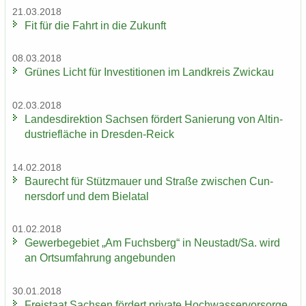
21.03.2018
Fit für die Fahrt in die Zu­kunft
08.03.2018
Grü­nes Licht für In­ves­ti­tio­nen im Land­kreis Zwi­ckau
02.03.2018
Lan­des­di­rek­ti­on Sach­sen för­dert Sa­nie­rung von Alt­in­
dus­trie­flä­che in Dresden-​Reick
14.02.2018
Bau­recht für Stütz­mau­er und Stra­ße zwi­schen Cun­
ners­dorf und dem Bie­la­tal
01.02.2018
Ge­wer­be­ge­biet „Am Fuchs­berg“ in Neu­stadt/Sa. wird
an Orts­um­fah­rung an­ge­bun­den
30.01.2018
Frei­staat Sach­sen för­dert pri­va­te Hoch­was­ser­vor­sor­ge