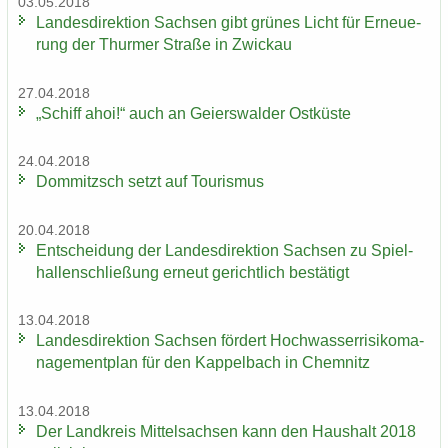
03.05.2018
Lan­des­di­rek­ti­on Sach­sen gibt grü­nes Licht für Er­neue­
rung der Thur­mer Stra­ße in Zwi­ckau
27.04.2018
„Schiff ahoi!“ auch an Gei­ers­wal­der Ost­küs­te
24.04.2018
Dom­mitzsch setzt auf Tou­ris­mus
20.04.2018
Ent­schei­dung der Lan­des­di­rek­ti­on Sach­sen zu Spiel­
hal­len­schlie­ßung er­neut ge­richt­lich be­stä­tigt
13.04.2018
Lan­des­di­rek­ti­on Sach­sen för­dert Hoch­was­ser­ri­si­ko­ma­
nage­ment­plan für den Kap­pel­bach in Chem­nitz
13.04.2018
Der Land­kreis Mit­tel­sach­sen kann den Haus­halt 2018