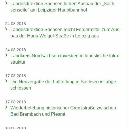
Lan­des­di­rek­ti­on Sach­sen för­dert Aus­bau der „Sach­
sen­sei­te“ am Leip­zi­ger Haupt­bahn­hof
24.08.2018
Lan­des­di­rek­ti­on Sach­sen reicht För­der­mit­tel zum Aus­
bau der Hans-​Weigel-Straße in Leip­zig aus
24.08.2018
Land­kreis Nord­sach­sen in­ves­tiert in tou­ris­ti­sche In­fra­
struk­tur
17.08.2018
Die Neu­ver­ga­be der Luft­ret­tung in Sach­sen ist ab­ge­
schlos­sen
17.08.2018
Wie­der­be­le­bung his­to­ri­scher Grenz­stra­ße zwi­schen
Bad Brambach und Plesná
10.08.2018