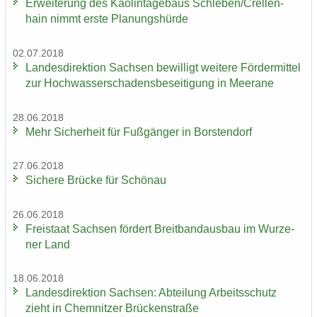
Er­wei­te­rung des Kao­lin­ta­ge­baus Schle­ben/Crel­len­
hain nimmt erste Pla­nungs­hür­de
02.07.2018
Lan­des­di­rek­ti­on Sach­sen be­wil­ligt wei­te­re För­der­mit­tel
zur Hoch­was­ser­scha­dens­be­sei­ti­gung in Meer­a­ne
28.06.2018
Mehr Si­cher­heit für Fuß­gän­ger in Bors­ten­dorf
27.06.2018
Si­che­re Brü­cke für Schön­au
26.06.2018
Frei­staat Sach­sen för­dert Breit­band­aus­bau im Wur­ze­
ner Land
18.06.2018
Lan­des­di­rek­ti­on Sach­sen: Ab­tei­lung Ar­beits­schutz
zieht in Chem­nit­zer Brü­cken­stra­ße