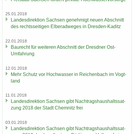
25.01.2018
Lan­des­di­rek­ti­on Sach­sen ge­neh­migt neuen Ab­schnitt
des rechts­sei­ti­gen El­be­rad­we­ges in Dresden-​Kaditz
22.01.2018
Bau­recht für wei­te­ren Ab­schnitt der Dresd­ner Ost-​
Umfahrung
12.01.2018
Mehr Schutz vor Hoch­was­ser in Rei­chen­bach im Vogt­
land
11.01.2018
Lan­des­di­rek­ti­on Sach­sen gibt Nach­trags­haus­halts­sat­
zung 2018 der Stadt Chem­nitz frei
03.01.2018
Lan­des­di­rek­ti­on Sach­sen gibt Nach­trags­haus­halts­sat­