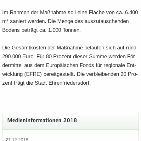
Im Rah­men der Maß­nah­me soll eine Flä­che von ca. 6.400
m² sa­niert wer­den. Die Menge des aus­zu­tau­schen­den
Bo­dens be­trägt ca. 1.000 Ton­nen.
Die Ge­samt­kos­ten der Maß­nah­me be­lau­fen sich auf rund
290.000 Euro. Für 80 Pro­zent die­ser Summe wer­den För­
der­mit­tel aus dem Eu­ro­päi­schen Fonds für re­gio­na­le Ent­
wick­lung (EFRE) be­reit­ge­stellt. Die ver­blei­ben­den 20 Pro­
zent trägt die Stadt Eh­ren­frie­ders­dorf.
Me­di­en­in­for­ma­tio­nen 2018
27.12.2018