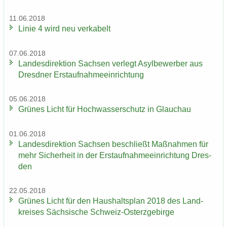
11.06.2018
Linie 4 wird neu ver­ka­belt
07.06.2018
Lan­des­di­rek­ti­on Sach­sen ver­legt Asyl­be­wer­ber aus
Dresd­ner Erst­auf­nah­me­ein­rich­tung
05.06.2018
Grü­nes Licht für Hoch­was­ser­schutz in Glauch­au
01.06.2018
Lan­des­di­rek­ti­on Sach­sen be­schließt Maß­nah­men für
mehr Si­cher­heit in der Erst­auf­nah­me­ein­rich­tung Dres­
den
22.05.2018
Grü­nes Licht für den Haus­halts­plan 2018 des Land­
krei­ses Säch­si­sche Schweiz-​Osterzgebirge