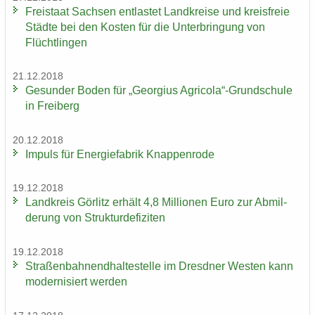
Frei­staat Sach­sen ent­las­tet Land­krei­se und kreis­freie
Städ­te bei den Kos­ten für die Un­ter­brin­gung von
Flücht­lin­gen
21.12.2018
Ge­sun­der Boden für „Ge­or­gi­us Agri­co­la“-​Grundschule
in Frei­berg
20.12.2018
Im­puls für En­er­gie­fa­brik Knap­pen­ro­de
19.12.2018
Land­kreis Gör­litz er­hält 4,8 Mil­lio­nen Euro zur Ab­mil­
de­rung von Struk­tur­de­fi­zi­ten
19.12.2018
Stra­ßen­bah­nend­hal­te­stel­le im Dresd­ner Wes­ten kann
mo­der­ni­siert wer­den