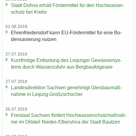
Stadt Dohna er­hält För­der­mit­tel für den Hoch­was­ser­
schutz bei Krebs
01.08.2018
Eh­ren­frie­ders­dorf kann EU-​Fördermittel für eine Bo­
den­sa­nie­rung nut­zen
27.07.2018
Kurz­fris­ti­ge Ent­las­tung des Leip­zi­ger Ge­wäs­ser­sys­
tems durch Was­ser­zu­fuhr aus Berg­bau­fol­ge­see
27.07.2018
Lan­des­di­rek­ti­on Sach­sen ge­neh­migt Gleis­bau­maß­
nah­me in Leipzig-​Großzschocher
26.07.2018
Frei­staat Sach­sen för­dert Hoch­was­ser­schutz­maß­nah­
me im Orts­teil Nieder-​/Ober­uh­na der Stadt Baut­zen