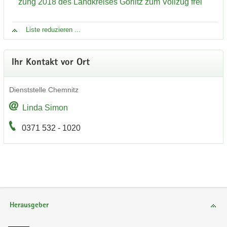
zung 2018 des Land­krei­ses Gör­litz zum Voll­zug frei
Liste re­du­zie­ren ...
Ihr Kon­takt vor Ort
Dienst­stel­le Chem­nitz
Linda Simon
0371 532 - 1020
Herausgeber