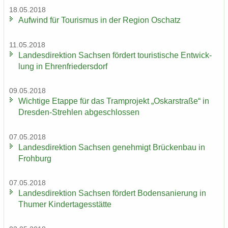
18.05.2018
Auf­wind für Tou­ris­mus in der Re­gi­on Oschatz
11.05.2018
Lan­des­di­rek­ti­on Sach­sen för­dert tou­ris­ti­sche Ent­wick­
lung in Eh­ren­frie­ders­dorf
09.05.2018
Wich­ti­ge Etap­pe für das Tram­pro­jekt „Os­kar­stra­ße“ in
Dresden-​Strehlen ab­ge­schlos­sen
07.05.2018
Lan­des­di­rek­ti­on Sach­sen ge­neh­migt Brü­cken­bau in
Froh­burg
07.05.2018
Lan­des­di­rek­ti­on Sach­sen för­dert Bo­den­sa­nie­rung in
Thu­mer Kin­der­ta­ges­stät­te