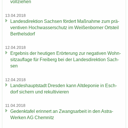
voll­zie­hen
13.04.2018
Lan­des­di­rek­ti­on Sach­sen för­dert Maß­nah­me zum prä­
ven­ti­ven Hoch­was­ser­schutz im Wei­ßen­bor­ner Orts­teil
Bert­hels­dorf
12.04.2018
Er­geb­nis der heu­ti­gen Er­ör­te­rung zur ne­ga­ti­ven Wohn­
sitz­auf­la­ge für Frei­berg bei der Lan­des­di­rek­ti­on Sach­
sen
12.04.2018
Lan­des­haupt­stadt Dres­den kann Alt­de­po­nie in Esch­
dorf si­chern und re­kul­ti­vie­ren
11.04.2018
Ge­denk­ta­fel er­in­nert an Zwangs­ar­beit in den Astra-​
Werken AG Chem­nitz