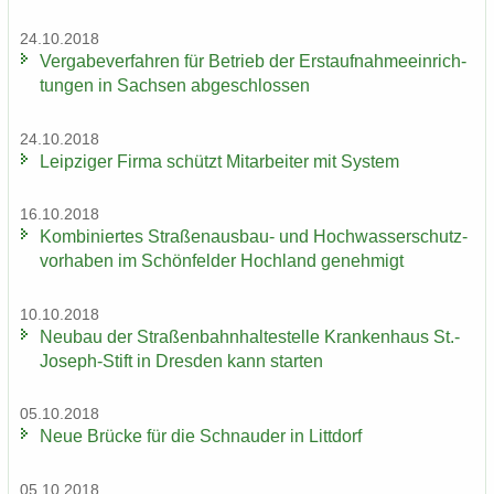
24.10.2018
Ver­ga­be­ver­fah­ren für Be­trieb der Erst­auf­nah­me­ein­rich­
tun­gen in Sach­sen ab­ge­schlos­sen
24.10.2018
Leip­zi­ger Firma schützt Mit­ar­bei­ter mit Sys­tem
16.10.2018
Kom­bi­nier­tes Straßenausbau-​ und Hoch­was­ser­schutz­
vor­ha­ben im Schön­fel­der Hoch­land ge­neh­migt
10.10.2018
Neu­bau der Stra­ßen­bahn­hal­te­stel­le Kran­ken­haus St.-​
Joseph-Stift in Dres­den kann star­ten
05.10.2018
Neue Brü­cke für die Schnau­der in Litt­dorf
05.10.2018