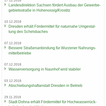
17.12.2018
Lan­des­di­rek­ti­on Sach­sen för­dert Aus­bau der Ge­wer­be­
ge­biets­stra­ße in Ho­he­nos­sig/Krostitz
10.12.2018
Dres­den er­hält För­der­mit­tel für na­tur­na­he Um­ge­stal­
tung des Schels­ba­ches
07.12.2018
Bes­se­re Stra­ßen­an­bin­dung für Wur­ze­ner Nah­rungs­
mit­tel­be­trie­be
07.12.2018
Was­ser­ver­sor­gung in Naun­hof wird sta­bi­ler
03.12.2018
Ab­schie­bungs­haft­an­stalt Dres­den in Be­trieb
29.11.2018
Stadt Dohna er­hält För­der­mit­tel für Hoch­was­ser­rück­