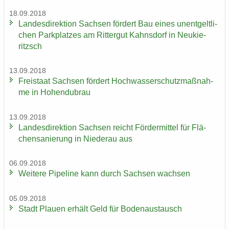
18.09.2018
Lan­des­di­rek­ti­on Sach­sen för­dert Bau eines un­ent­gelt­li­
chen Park­plat­zes am Rit­ter­gut Kahns­dorf in Neu­kie­
ritzsch
13.09.2018
Frei­staat Sach­sen för­dert Hoch­was­ser­schutz­maß­nah­
me in Ho­hen­du­brau
13.09.2018
Lan­des­di­rek­ti­on Sach­sen reicht För­der­mit­tel für Flä­
chen­sa­nie­rung in Nie­der­au aus
06.09.2018
Wei­te­re Pipe­line kann durch Sach­sen wach­sen
05.09.2018
Stadt Plau­en er­hält Geld für Bo­den­aus­tausch