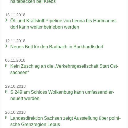
hal­te­be­cken bei Krebs
16.11.2018
Öl- und Kraftstoff-​Pipeline von Leuna bis Hart­manns­
dorf kann wei­ter be­trie­ben wer­den
12.11.2018
Neues Bett für den Bad­bach in Burk­hardts­dorf
05.11.2018
Kein Zu­schlag an die „Ver­kehrs­ge­sell­schaft Start Ost­
sach­sen“
29.10.2018
S 249 am Schloss Wol­ken­burg kann um­fas­send er­
neu­ert wer­den
26.10.2018
Lan­des­di­rek­ti­on Sach­sen zeigt Aus­stel­lung über pol­ni­
sche Grenz­re­gi­on Lebus