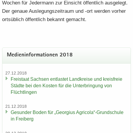
Wo­chen für Je­der­mann zur Ein­sicht öf­fent­lich aus­ge­legt.
Der ge­naue Aus­le­gungs­zeit­raum und -ort wer­den vor­her
orts­üb­lich öf­fent­lich be­kannt ge­macht.
Me­di­en­in­for­ma­tio­nen 2018
27.12.2018
Frei­staat Sach­sen ent­las­tet Land­krei­se und kreis­freie
Städ­te bei den Kos­ten für die Un­ter­brin­gung von
Flücht­lin­gen
21.12.2018
Ge­sun­der Boden für „Ge­or­gi­us Agri­co­la“-​Grundschule
in Frei­berg