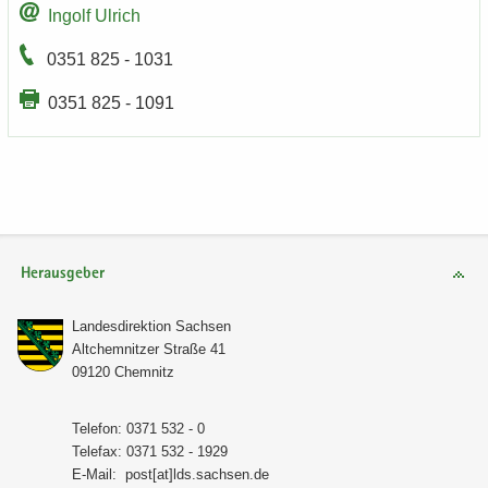
In­golf Ul­rich
0351 825 - 1031
0351 825 - 1091
Herausgeber
Lan­des­di­rek­ti­on Sach­sen
Alt­chem­nit­zer Stra­ße 41
09120 Chem­nitz
Te­le­fon: 0371 532 - 0
Te­le­fax: 0371 532 - 1929
E-​Mail:
post[at]lds.sach­sen.de