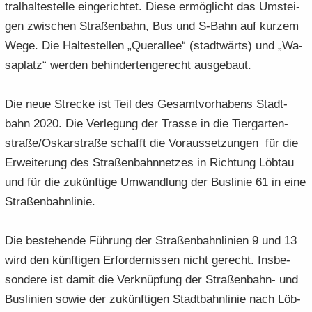
tral­hal­te­stel­le ein­ge­rich­tet. Diese er­mög­licht das Um­stei­
gen zwi­schen Stra­ßen­bahn, Bus und S-​Bahn auf kur­zem
Wege. Die Hal­te­stel­len „Quer­al­lee“ (stadt­wärts) und „Wa­
sa­platz“ wer­den be­hin­der­ten­ge­recht aus­ge­baut.
Die neue Stre­cke ist Teil des Ge­samt­vor­ha­bens Stadt­
bahn 2020. Die Ver­le­gung der Tras­se in die Tier­gar­ten­
stra­ße/Os­kar­stra­ße schafft die Vor­aus­set­zun­gen für die
Er­wei­te­rung des Stra­ßen­bahn­net­zes in Rich­tung Löb­tau
und für die zu­künf­ti­ge Um­wand­lung der Bus­li­nie 61 in eine
Stra­ßen­bahn­li­nie.
Die be­stehen­de Füh­rung der Stra­ßen­bahn­li­ni­en 9 und 13
wird den künf­ti­gen Er­for­der­nis­sen nicht ge­recht. Ins­be­
son­de­re ist damit die Ver­knüp­fung der Straßenbahn-​ und
Bus­li­ni­en sowie der zu­künf­ti­gen Stadt­bahn­li­nie nach Löb­