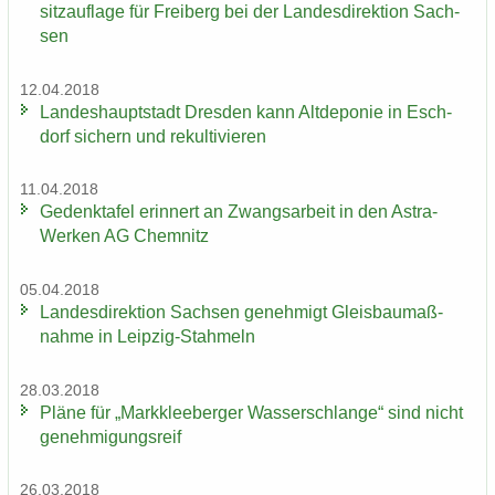
sitz­auf­la­ge für Frei­berg bei der Lan­des­di­rek­ti­on Sach­
sen
12.04.2018
Lan­des­haupt­stadt Dres­den kann Alt­de­po­nie in Esch­
dorf si­chern und re­kul­ti­vie­ren
11.04.2018
Ge­denk­ta­fel er­in­nert an Zwangs­ar­beit in den Astra-​
Werken AG Chem­nitz
05.04.2018
Lan­des­di­rek­ti­on Sach­sen ge­neh­migt Gleis­bau­maß­
nah­me in Leipzig-​Stahmeln
28.03.2018
Pläne für „Mark­klee­ber­ger Was­ser­schlan­ge“ sind nicht
ge­neh­mi­gungs­reif
26.03.2018