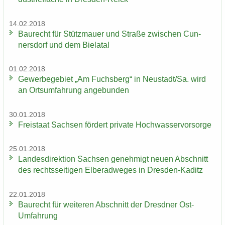
14.02.2018
Bau­recht für Stütz­mau­er und Stra­ße zwi­schen Cun­
ners­dorf und dem Bie­la­tal
01.02.2018
Ge­wer­be­ge­biet „Am Fuchs­berg“ in Neu­stadt/Sa. wird
an Orts­um­fah­rung an­ge­bun­den
30.01.2018
Frei­staat Sach­sen för­dert pri­va­te Hoch­was­ser­vor­sor­ge
25.01.2018
Lan­des­di­rek­ti­on Sach­sen ge­neh­migt neuen Ab­schnitt
des rechts­sei­ti­gen El­be­rad­we­ges in Dresden-​Kaditz
22.01.2018
Bau­recht für wei­te­ren Ab­schnitt der Dresd­ner Ost-​
Umfahrung