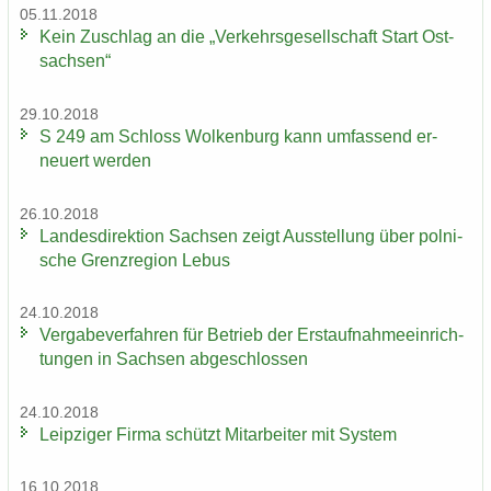
05.11.2018
Kein Zu­schlag an die „Ver­kehrs­ge­sell­schaft Start Ost­
sach­sen“
29.10.2018
S 249 am Schloss Wol­ken­burg kann um­fas­send er­
neu­ert wer­den
26.10.2018
Lan­des­di­rek­ti­on Sach­sen zeigt Aus­stel­lung über pol­ni­
sche Grenz­re­gi­on Lebus
24.10.2018
Ver­ga­be­ver­fah­ren für Be­trieb der Erst­auf­nah­me­ein­rich­
tun­gen in Sach­sen ab­ge­schlos­sen
24.10.2018
Leip­zi­ger Firma schützt Mit­ar­bei­ter mit Sys­tem
16.10.2018