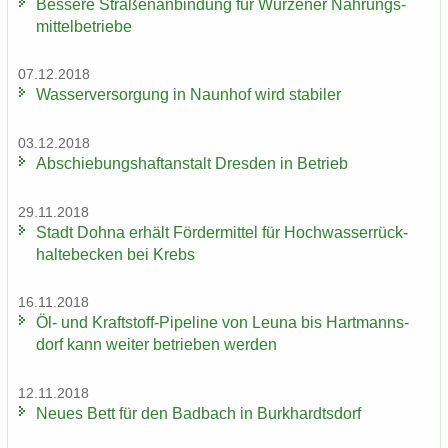
Bes­se­re Stra­ßen­an­bin­dung für Wur­ze­ner Nah­rungs­
mit­tel­be­trie­be
07.12.2018
Was­ser­ver­sor­gung in Naun­hof wird sta­bi­ler
03.12.2018
Ab­schie­bungs­haft­an­stalt Dres­den in Be­trieb
29.11.2018
Stadt Dohna er­hält För­der­mit­tel für Hoch­was­ser­rück­
hal­te­be­cken bei Krebs
16.11.2018
Öl- und Kraftstoff-​Pipeline von Leuna bis Hart­manns­
dorf kann wei­ter be­trie­ben wer­den
12.11.2018
Neues Bett für den Bad­bach in Burk­hardts­dorf