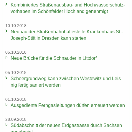
Kom­bi­nier­tes Straßenausbau-​ und Hoch­was­ser­schutz­
vor­ha­ben im Schön­fel­der Hoch­land ge­neh­migt
10.10.2018
Neu­bau der Stra­ßen­bahn­hal­te­stel­le Kran­ken­haus St.-​
Joseph-Stift in Dres­den kann star­ten
05.10.2018
Neue Brü­cke für die Schnau­der in Litt­dorf
05.10.2018
Scheergrund­weg kann zwi­schen Wes­te­witz und Leis­
nig fer­tig sa­niert wer­den
01.10.2018
Aus­ge­dien­te Fern­gas­lei­tun­gen dür­fen er­neu­ert wer­den
28.09.2018
Süd­ab­schnitt der neuen Erd­gas­tras­se durch Sach­sen
ge­neh­migt