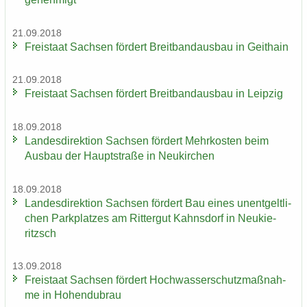
21.09.2018
Frei­staat Sach­sen för­dert Breit­band­aus­bau in Geit­hain
21.09.2018
Frei­staat Sach­sen för­dert Breit­band­aus­bau in Leip­zig
18.09.2018
Lan­des­di­rek­ti­on Sach­sen för­dert Mehr­kos­ten beim
Aus­bau der Haupt­stra­ße in Neu­kir­chen
18.09.2018
Lan­des­di­rek­ti­on Sach­sen för­dert Bau eines un­ent­gelt­li­
chen Park­plat­zes am Rit­ter­gut Kahns­dorf in Neu­kie­
ritzsch
13.09.2018
Frei­staat Sach­sen för­dert Hoch­was­ser­schutz­maß­nah­
me in Ho­hen­du­brau