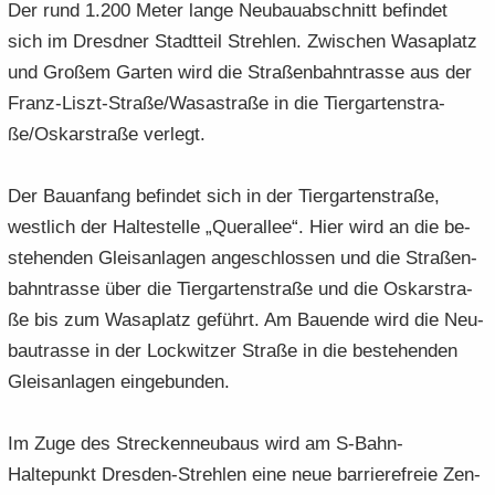
Der rund 1.200 Meter lange Neu­bau­ab­schnitt be­fin­det
sich im Dresd­ner Stadt­teil Streh­len. Zwi­schen Wa­sa­platz
und Gro­ßem Gar­ten wird die Stra­ßen­bahn­tras­se aus der
Franz-​Liszt-Straße/Wa­sa­stra­ße in die Tier­gar­ten­stra­
ße/Os­kar­stra­ße ver­legt.
Der Bau­an­fang be­fin­det sich in der Tier­gar­ten­stra­ße,
west­lich der Hal­te­stel­le „Quer­al­lee“. Hier wird an die be­
stehen­den Gleis­an­la­gen an­ge­schlos­sen und die Stra­ßen­
bahn­tras­se über die Tier­gar­ten­stra­ße und die Os­kar­stra­
ße bis zum Wa­sa­platz ge­führt. Am Bau­en­de wird die Neu­
bau­tras­se in der Lock­wit­zer Stra­ße in die be­stehen­den
Gleis­an­la­gen ein­ge­bun­den.
Im Zuge des Stre­cken­neu­baus wird am S-​Bahn-
Haltepunkt Dresden-​Strehlen eine neue bar­rie­re­freie Zen­