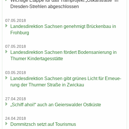
Wich­ti­ge Etap­pe für das Tram­pro­jekt „Os­kar­stra­ße“ in
Dresden-​Strehlen ab­ge­schlos­sen
07.05.2018
Lan­des­di­rek­ti­on Sach­sen ge­neh­migt Brü­cken­bau in
Froh­burg
07.05.2018
Lan­des­di­rek­ti­on Sach­sen för­dert Bo­den­sa­nie­rung in
Thu­mer Kin­der­ta­ges­stät­te
03.05.2018
Lan­des­di­rek­ti­on Sach­sen gibt grü­nes Licht für Er­neue­
rung der Thur­mer Stra­ße in Zwi­ckau
27.04.2018
„Schiff ahoi!“ auch an Gei­ers­wal­der Ost­küs­te
24.04.2018
Dom­mitzsch setzt auf Tou­ris­mus