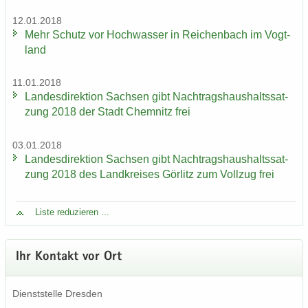
12.01.2018
Mehr Schutz vor Hoch­was­ser in Rei­chen­bach im Vogt­
land
11.01.2018
Lan­des­di­rek­ti­on Sach­sen gibt Nach­trags­haus­halts­sat­
zung 2018 der Stadt Chem­nitz frei
03.01.2018
Lan­des­di­rek­ti­on Sach­sen gibt Nach­trags­haus­halts­sat­
zung 2018 des Land­krei­ses Gör­litz zum Voll­zug frei
Liste re­du­zie­ren ...
Ihr Kon­takt vor Ort
Dienst­stel­le Dres­den