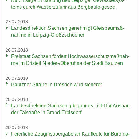
Kurz­fris­ti­ge Ent­las­tung des Leip­zi­ger Ge­wäs­ser­sys­
tems durch Was­ser­zu­fuhr aus Berg­bau­fol­ge­see
27.07.2018
Lan­des­di­rek­ti­on Sach­sen ge­neh­migt Gleis­bau­maß­
nah­me in Leipzig-​Großzschocher
26.07.2018
Frei­staat Sach­sen för­dert Hoch­was­ser­schutz­maß­nah­
me im Orts­teil Nieder-​/Ober­uh­na der Stadt Baut­zen
26.07.2018
Bautz­ner Stra­ße in Dres­den wird si­che­rer
25.07.2018
Lan­des­di­rek­ti­on Sach­sen gibt grü­nes Licht für Aus­bau
der Tal­stra­ße in Brand-​Erbisdorf
20.07.2018
Fei­er­li­che Zeug­nis­über­ga­be an Kauf­leu­te für Bü­ro­ma­