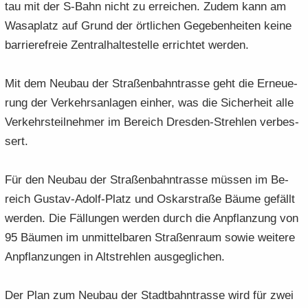
tau mit der S-​Bahn nicht zu er­rei­chen. Zudem kann am
Wa­sa­platz auf Grund der ört­li­chen Ge­ge­ben­hei­ten keine
bar­rie­re­freie Zen­tral­hal­te­stel­le er­rich­tet wer­den.
Mit dem Neu­bau der Stra­ßen­bahn­tras­se geht die Er­neue­
rung der Ver­kehrs­an­la­gen ein­her, was die Si­cher­heit alle
Ver­kehrs­teil­neh­mer im Be­reich Dresden-​Strehlen ver­bes­
sert.
Für den Neu­bau der Stra­ßen­bahn­tras­se müs­sen im Be­
reich Gustav-​Adolf-Platz und Os­kar­stra­ße Bäume ge­fällt
wer­den. Die Fäl­lun­gen wer­den durch die An­pflan­zung von
95 Bäu­men im un­mit­tel­ba­ren Stra­ßen­raum sowie wei­te­re
An­pflan­zun­gen in Alt­streh­len aus­ge­gli­chen.
Der Plan zum Neu­bau der Stadt­bahn­tras­se wird für zwei