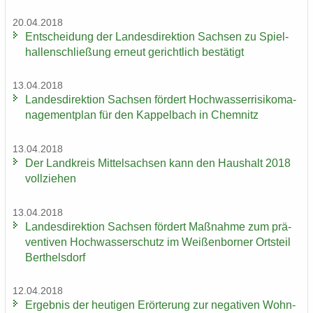
20.04.2018
Ent­schei­dung der Lan­des­di­rek­ti­on Sach­sen zu Spiel­
hal­len­schlie­ßung er­neut ge­richt­lich be­stä­tigt
13.04.2018
Lan­des­di­rek­ti­on Sach­sen för­dert Hoch­was­ser­ri­si­ko­ma­
nage­ment­plan für den Kap­pel­bach in Chem­nitz
13.04.2018
Der Land­kreis Mit­tel­sach­sen kann den Haus­halt 2018
voll­zie­hen
13.04.2018
Lan­des­di­rek­ti­on Sach­sen för­dert Maß­nah­me zum prä­
ven­ti­ven Hoch­was­ser­schutz im Wei­ßen­bor­ner Orts­teil
Bert­hels­dorf
12.04.2018
Er­geb­nis der heu­ti­gen Er­ör­te­rung zur ne­ga­ti­ven Wohn­