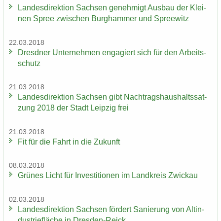
Lan­des­di­rek­ti­on Sach­sen ge­neh­migt Aus­bau der Klei­
nen Spree zwi­schen Burg­ham­mer und Spree­witz
22.03.2018
Dresd­ner Un­ter­neh­men en­ga­giert sich für den Ar­beits­
schutz
21.03.2018
Lan­des­di­rek­ti­on Sach­sen gibt Nach­trags­haus­halts­sat­
zung 2018 der Stadt Leip­zig frei
21.03.2018
Fit für die Fahrt in die Zu­kunft
08.03.2018
Grü­nes Licht für In­ves­ti­tio­nen im Land­kreis Zwi­ckau
02.03.2018
Lan­des­di­rek­ti­on Sach­sen för­dert Sa­nie­rung von Alt­in­
dus­trie­flä­che in Dresden-​Reick