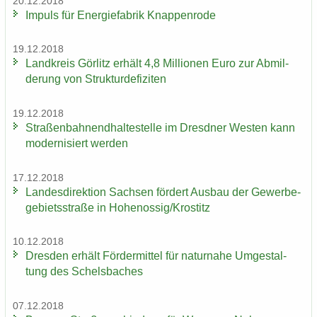
20.12.2018
Im­puls für En­er­gie­fa­brik Knap­pen­ro­de
19.12.2018
Land­kreis Gör­litz er­hält 4,8 Mil­lio­nen Euro zur Ab­mil­
de­rung von Struk­tur­de­fi­zi­ten
19.12.2018
Stra­ßen­bah­nend­hal­te­stel­le im Dresd­ner Wes­ten kann
mo­der­ni­siert wer­den
17.12.2018
Lan­des­di­rek­ti­on Sach­sen för­dert Aus­bau der Ge­wer­be­
ge­biets­stra­ße in Ho­he­nos­sig/Krostitz
10.12.2018
Dres­den er­hält För­der­mit­tel für na­tur­na­he Um­ge­stal­
tung des Schels­ba­ches
07.12.2018