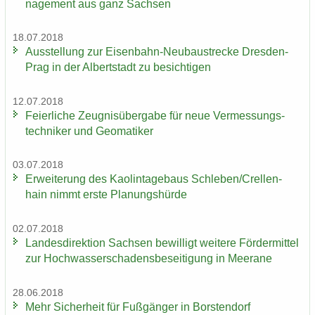
nage­ment aus ganz Sach­sen
18.07.2018
Aus­stel­lung zur Eisenbahn-​Neubaustrecke Dresden-​
Prag in der Al­bert­stadt zu be­sich­ti­gen
12.07.2018
Fei­er­li­che Zeug­nis­über­ga­be für neue Ver­mes­sungs­
tech­ni­ker und Geo­ma­ti­ker
03.07.2018
Er­wei­te­rung des Kao­lin­ta­ge­baus Schle­ben/Crel­len­
hain nimmt erste Pla­nungs­hür­de
02.07.2018
Lan­des­di­rek­ti­on Sach­sen be­wil­ligt wei­te­re För­der­mit­tel
zur Hoch­was­ser­scha­dens­be­sei­ti­gung in Meer­a­ne
28.06.2018
Mehr Si­cher­heit für Fuß­gän­ger in Bors­ten­dorf