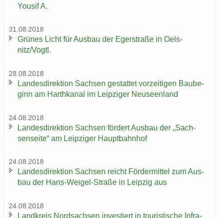
You­sif A.
31.08.2018
Grü­nes Licht für Aus­bau der Eger­stra­ße in Oels­
nitz/Vogtl.
28.08.2018
Lan­des­di­rek­ti­on Sach­sen ge­stat­tet vor­zei­ti­gen Bau­be­
ginn am Harth­ka­nal im Leip­zi­ger Neu­seen­land
24.08.2018
Lan­des­di­rek­ti­on Sach­sen för­dert Aus­bau der „Sach­
sen­sei­te“ am Leip­zi­ger Haupt­bahn­hof
24.08.2018
Lan­des­di­rek­ti­on Sach­sen reicht För­der­mit­tel zum Aus­
bau der Hans-​Weigel-Straße in Leip­zig aus
24.08.2018
Land­kreis Nord­sach­sen in­ves­tiert in tou­ris­ti­sche In­fra­