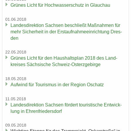
Grü­nes Licht für Hoch­was­ser­schutz in Glauch­au
01.06.2018
Lan­des­di­rek­ti­on Sach­sen be­schließt Maß­nah­men für
mehr Si­cher­heit in der Erst­auf­nah­me­ein­rich­tung Dres­
den
22.05.2018
Grü­nes Licht für den Haus­halts­plan 2018 des Land­
krei­ses Säch­si­sche Schweiz-​Osterzgebirge
18.05.2018
Auf­wind für Tou­ris­mus in der Re­gi­on Oschatz
11.05.2018
Lan­des­di­rek­ti­on Sach­sen för­dert tou­ris­ti­sche Ent­wick­
lung in Eh­ren­frie­ders­dorf
09.05.2018