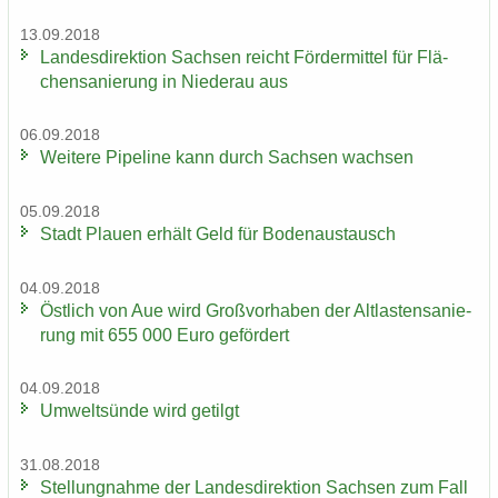
13.09.2018
Lan­des­di­rek­ti­on Sach­sen reicht För­der­mit­tel für Flä­
chen­sa­nie­rung in Nie­der­au aus
06.09.2018
Wei­te­re Pipe­line kann durch Sach­sen wach­sen
05.09.2018
Stadt Plau­en er­hält Geld für Bo­den­aus­tausch
04.09.2018
Öst­lich von Aue wird Groß­vor­ha­ben der Alt­las­ten­sa­nie­
rung mit 655 000 Euro ge­för­dert
04.09.2018
Um­welt­sün­de wird ge­tilgt
31.08.2018
Stel­lung­nah­me der Lan­des­di­rek­ti­on Sach­sen zum Fall