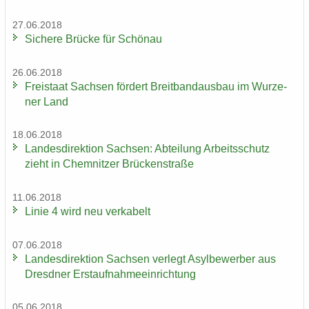
27.06.2018
Si­che­re Brü­cke für Schön­au
26.06.2018
Frei­staat Sach­sen för­dert Breit­band­aus­bau im Wur­ze­
ner Land
18.06.2018
Lan­des­di­rek­ti­on Sach­sen: Ab­tei­lung Ar­beits­schutz
zieht in Chem­nit­zer Brü­cken­stra­ße
11.06.2018
Linie 4 wird neu ver­ka­belt
07.06.2018
Lan­des­di­rek­ti­on Sach­sen ver­legt Asyl­be­wer­ber aus
Dresd­ner Erst­auf­nah­me­ein­rich­tung
05.06.2018