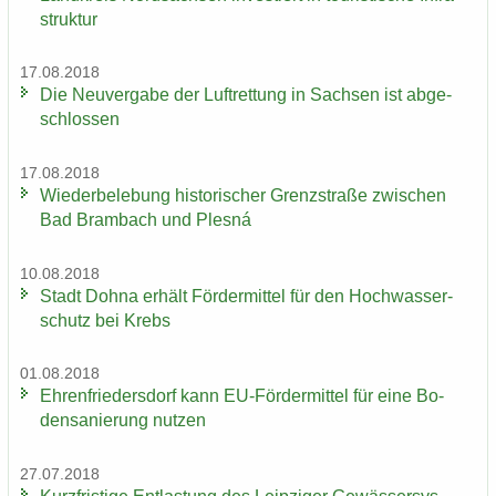
struk­tur
17.08.2018
Die Neu­ver­ga­be der Luft­ret­tung in Sach­sen ist ab­ge­
schlos­sen
17.08.2018
Wie­der­be­le­bung his­to­ri­scher Grenz­stra­ße zwi­schen
Bad Brambach und Plesná
10.08.2018
Stadt Dohna er­hält För­der­mit­tel für den Hoch­was­ser­
schutz bei Krebs
01.08.2018
Eh­ren­frie­ders­dorf kann EU-​Fördermittel für eine Bo­
den­sa­nie­rung nut­zen
27.07.2018