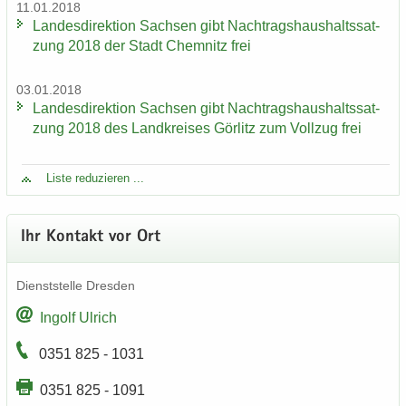
11.01.2018
Lan­des­di­rek­ti­on Sach­sen gibt Nach­trags­haus­halts­sat­
zung 2018 der Stadt Chem­nitz frei
03.01.2018
Lan­des­di­rek­ti­on Sach­sen gibt Nach­trags­haus­halts­sat­
zung 2018 des Land­krei­ses Gör­litz zum Voll­zug frei
Liste re­du­zie­ren ...
Ihr Kon­takt vor Ort
Dienst­stel­le Dres­den
In­golf Ul­rich
0351 825 - 1031
0351 825 - 1091