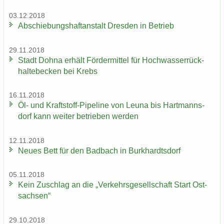
03.12.2018
Ab­schie­bungs­haft­an­stalt Dres­den in Be­trieb
29.11.2018
Stadt Dohna er­hält För­der­mit­tel für Hoch­was­ser­rück­
hal­te­be­cken bei Krebs
16.11.2018
Öl- und Kraftstoff-​Pipeline von Leuna bis Hart­manns­
dorf kann wei­ter be­trie­ben wer­den
12.11.2018
Neues Bett für den Bad­bach in Burk­hardts­dorf
05.11.2018
Kein Zu­schlag an die „Ver­kehrs­ge­sell­schaft Start Ost­
sach­sen“
29.10.2018