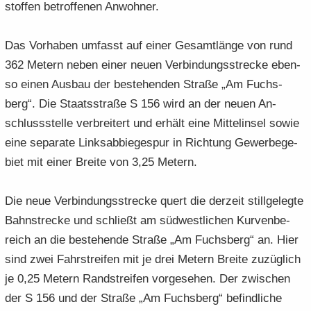
stof­fen be­trof­fe­nen An­woh­ner.
Das Vor­ha­ben um­fasst auf einer Ge­samt­län­ge von rund
362 Me­tern neben einer neuen Ver­bin­dungs­stre­cke eben­
so einen Aus­bau der be­stehen­den Stra­ße „Am Fuchs­
berg“. Die Staats­stra­ße S 156 wird an der neuen An­
schluss­stel­le ver­brei­tert und er­hält eine Mit­tel­in­sel sowie
eine se­pa­ra­te Links­ab­bie­ge­spur in Rich­tung Ge­wer­be­ge­
biet mit einer Brei­te von 3,25 Me­tern.
Die neue Ver­bin­dungs­stre­cke quert die der­zeit still­ge­leg­te
Bahn­stre­cke und schließt am süd­west­li­chen Kur­ven­be­
reich an die be­stehen­de Stra­ße „Am Fuchs­berg“ an. Hier
sind zwei Fahr­strei­fen mit je drei Me­tern Brei­te zu­züg­lich
je 0,25 Me­tern Rand­strei­fen vor­ge­se­hen. Der zwi­schen
der S 156 und der Stra­ße „Am Fuchs­berg“ be­find­li­che