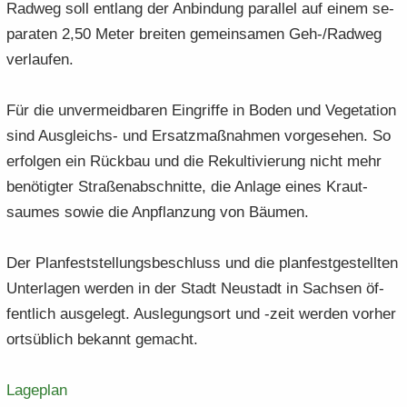
Rad­weg soll ent­lang der An­bin­dung par­al­lel auf einem se­
pa­ra­ten 2,50 Meter brei­ten ge­mein­sa­men Geh-/Rad­weg
ver­lau­fen.
Für die un­ver­meid­ba­ren Ein­grif­fe in Boden und Ve­ge­ta­ti­on
sind Ausgleichs-​ und Er­satz­maß­nah­men vor­ge­se­hen. So
er­fol­gen ein Rück­bau und die Re­kul­ti­vie­rung nicht mehr
be­nö­tig­ter Stra­ßen­ab­schnit­te, die An­la­ge eines Kraut­
saumes sowie die An­pflan­zung von Bäu­men.
Der Plan­fest­stel­lungs­be­schluss und die plan­fest­ge­stell­ten
Un­ter­la­gen wer­den in der Stadt Neu­stadt in Sach­sen öf­
fent­lich aus­ge­legt. Aus­le­gungs­ort und -zeit wer­den vor­her
orts­üb­lich be­kannt ge­macht.
La­ge­plan