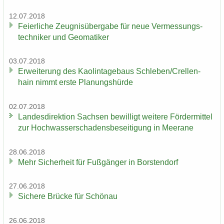
12.07.2018
Fei­er­li­che Zeug­nis­über­ga­be für neue Ver­mes­sungs­
tech­ni­ker und Geo­ma­ti­ker
03.07.2018
Er­wei­te­rung des Kao­lin­ta­ge­baus Schle­ben/Crel­len­
hain nimmt erste Pla­nungs­hür­de
02.07.2018
Lan­des­di­rek­ti­on Sach­sen be­wil­ligt wei­te­re För­der­mit­tel
zur Hoch­was­ser­scha­dens­be­sei­ti­gung in Meer­a­ne
28.06.2018
Mehr Si­cher­heit für Fuß­gän­ger in Bors­ten­dorf
27.06.2018
Si­che­re Brü­cke für Schön­au
26.06.2018