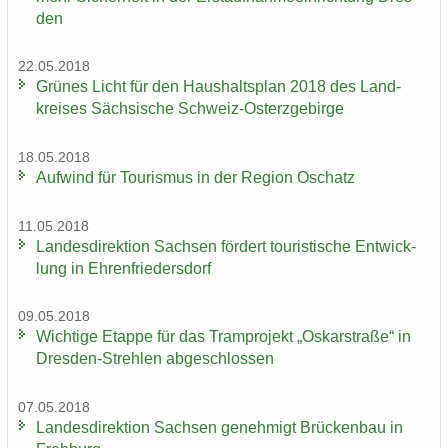
den
22.05.2018
Grü­nes Licht für den Haus­halts­plan 2018 des Land­
krei­ses Säch­si­sche Schweiz-​Osterzgebirge
18.05.2018
Auf­wind für Tou­ris­mus in der Re­gi­on Oschatz
11.05.2018
Lan­des­di­rek­ti­on Sach­sen för­dert tou­ris­ti­sche Ent­wick­
lung in Eh­ren­frie­ders­dorf
09.05.2018
Wich­ti­ge Etap­pe für das Tram­pro­jekt „Os­kar­stra­ße“ in
Dresden-​Strehlen ab­ge­schlos­sen
07.05.2018
Lan­des­di­rek­ti­on Sach­sen ge­neh­migt Brü­cken­bau in