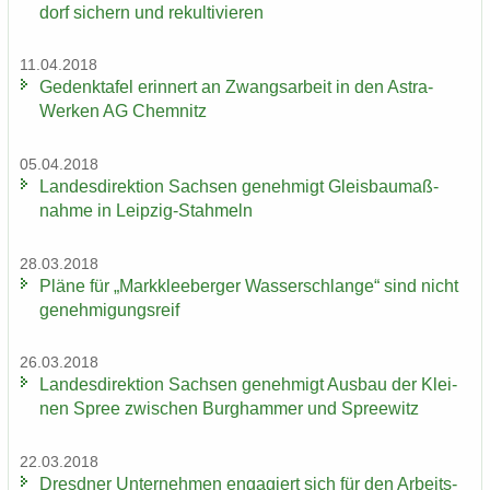
dorf si­chern und re­kul­ti­vie­ren
11.04.2018
Ge­denk­ta­fel er­in­nert an Zwangs­ar­beit in den Astra-​
Werken AG Chem­nitz
05.04.2018
Lan­des­di­rek­ti­on Sach­sen ge­neh­migt Gleis­bau­maß­
nah­me in Leipzig-​Stahmeln
28.03.2018
Pläne für „Mark­klee­ber­ger Was­ser­schlan­ge“ sind nicht
ge­neh­mi­gungs­reif
26.03.2018
Lan­des­di­rek­ti­on Sach­sen ge­neh­migt Aus­bau der Klei­
nen Spree zwi­schen Burg­ham­mer und Spree­witz
22.03.2018
Dresd­ner Un­ter­neh­men en­ga­giert sich für den Ar­beits­