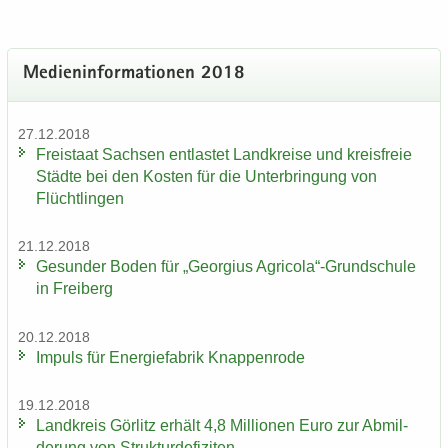
Me­di­en­in­for­ma­tio­nen 2018
27.12.2018
Frei­staat Sach­sen ent­las­tet Land­krei­se und kreis­freie
Städ­te bei den Kos­ten für die Un­ter­brin­gung von
Flücht­lin­gen
21.12.2018
Ge­sun­der Boden für „Ge­or­gi­us Agri­co­la“-​Grundschule
in Frei­berg
20.12.2018
Im­puls für En­er­gie­fa­brik Knap­pen­ro­de
19.12.2018
Land­kreis Gör­litz er­hält 4,8 Mil­lio­nen Euro zur Ab­mil­
de­rung von Struk­tur­de­fi­zi­ten