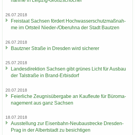
nah­me in Leipzig-​Großzschocher
26.07.2018
Frei­staat Sach­sen för­dert Hoch­was­ser­schutz­maß­nah­
me im Orts­teil Nieder-​/Ober­uh­na der Stadt Baut­zen
26.07.2018
Bautz­ner Stra­ße in Dres­den wird si­che­rer
25.07.2018
Lan­des­di­rek­ti­on Sach­sen gibt grü­nes Licht für Aus­bau
der Tal­stra­ße in Brand-​Erbisdorf
20.07.2018
Fei­er­li­che Zeug­nis­über­ga­be an Kauf­leu­te für Bü­ro­ma­
nage­ment aus ganz Sach­sen
18.07.2018
Aus­stel­lung zur Eisenbahn-​Neubaustrecke Dresden-​
Prag in der Al­bert­stadt zu be­sich­ti­gen