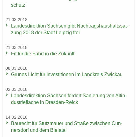
schutz
21.03.2018
Lan­des­di­rek­ti­on Sach­sen gibt Nach­trags­haus­halts­sat­
zung 2018 der Stadt Leip­zig frei
21.03.2018
Fit für die Fahrt in die Zu­kunft
08.03.2018
Grü­nes Licht für In­ves­ti­tio­nen im Land­kreis Zwi­ckau
02.03.2018
Lan­des­di­rek­ti­on Sach­sen för­dert Sa­nie­rung von Alt­in­
dus­trie­flä­che in Dresden-​Reick
14.02.2018
Bau­recht für Stütz­mau­er und Stra­ße zwi­schen Cun­
ners­dorf und dem Bie­la­tal