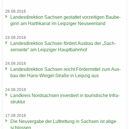
28.08.2018
Lan­des­di­rek­ti­on Sach­sen ge­stat­tet vor­zei­ti­gen Bau­be­
ginn am Harth­ka­nal im Leip­zi­ger Neu­seen­land
24.08.2018
Lan­des­di­rek­ti­on Sach­sen för­dert Aus­bau der „Sach­
sen­sei­te“ am Leip­zi­ger Haupt­bahn­hof
24.08.2018
Lan­des­di­rek­ti­on Sach­sen reicht För­der­mit­tel zum Aus­
bau der Hans-​Weigel-Straße in Leip­zig aus
24.08.2018
Land­kreis Nord­sach­sen in­ves­tiert in tou­ris­ti­sche In­fra­
struk­tur
17.08.2018
Die Neu­ver­ga­be der Luft­ret­tung in Sach­sen ist ab­ge­
schlos­sen