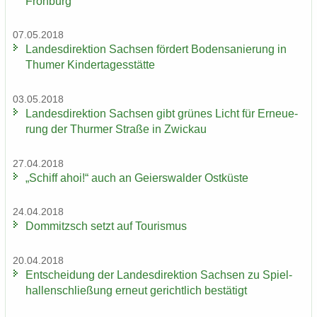
Froh­burg
07.05.2018
Lan­des­di­rek­ti­on Sach­sen för­dert Bo­den­sa­nie­rung in
Thu­mer Kin­der­ta­ges­stät­te
03.05.2018
Lan­des­di­rek­ti­on Sach­sen gibt grü­nes Licht für Er­neue­
rung der Thur­mer Stra­ße in Zwi­ckau
27.04.2018
„Schiff ahoi!“ auch an Gei­ers­wal­der Ost­küs­te
24.04.2018
Dom­mitzsch setzt auf Tou­ris­mus
20.04.2018
Ent­schei­dung der Lan­des­di­rek­ti­on Sach­sen zu Spiel­
hal­len­schlie­ßung er­neut ge­richt­lich be­stä­tigt