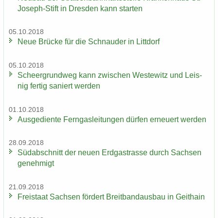
Joseph-Stift in Dres­den kann star­ten
05.10.2018
Neue Brü­cke für die Schnau­der in Litt­dorf
05.10.2018
Scheergrund­weg kann zwi­schen Wes­te­witz und Leis­
nig fer­tig sa­niert wer­den
01.10.2018
Aus­ge­dien­te Fern­gas­lei­tun­gen dür­fen er­neu­ert wer­den
28.09.2018
Süd­ab­schnitt der neuen Erd­gas­tras­se durch Sach­sen
ge­neh­migt
21.09.2018
Frei­staat Sach­sen för­dert Breit­band­aus­bau in Geit­hain