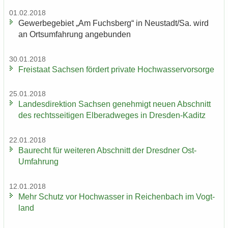
01.02.2018
Ge­wer­be­ge­biet „Am Fuchs­berg“ in Neu­stadt/Sa. wird
an Orts­um­fah­rung an­ge­bun­den
30.01.2018
Frei­staat Sach­sen för­dert pri­va­te Hoch­was­ser­vor­sor­ge
25.01.2018
Lan­des­di­rek­ti­on Sach­sen ge­neh­migt neuen Ab­schnitt
des rechts­sei­ti­gen El­be­rad­we­ges in Dresden-​Kaditz
22.01.2018
Bau­recht für wei­te­ren Ab­schnitt der Dresd­ner Ost-​
Umfahrung
12.01.2018
Mehr Schutz vor Hoch­was­ser in Rei­chen­bach im Vogt­
land