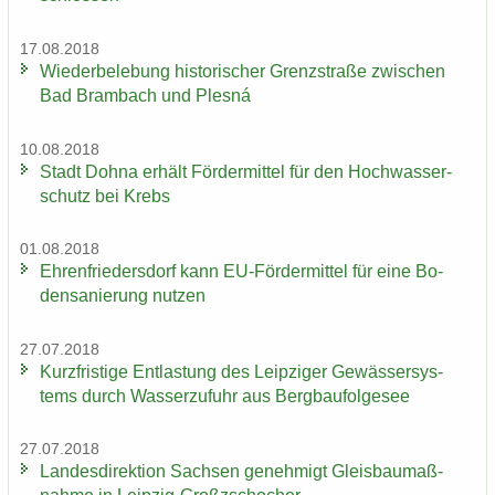
17.08.2018
Wie­der­be­le­bung his­to­ri­scher Grenz­stra­ße zwi­schen
Bad Brambach und Plesná
10.08.2018
Stadt Dohna er­hält För­der­mit­tel für den Hoch­was­ser­
schutz bei Krebs
01.08.2018
Eh­ren­frie­ders­dorf kann EU-​Fördermittel für eine Bo­
den­sa­nie­rung nut­zen
27.07.2018
Kurz­fris­ti­ge Ent­las­tung des Leip­zi­ger Ge­wäs­ser­sys­
tems durch Was­ser­zu­fuhr aus Berg­bau­fol­ge­see
27.07.2018
Lan­des­di­rek­ti­on Sach­sen ge­neh­migt Gleis­bau­maß­