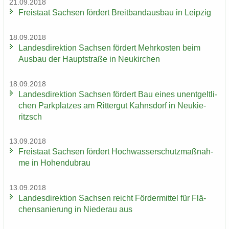
21.09.2018
Frei­staat Sach­sen för­dert Breit­band­aus­bau in Leip­zig
18.09.2018
Lan­des­di­rek­ti­on Sach­sen för­dert Mehr­kos­ten beim
Aus­bau der Haupt­stra­ße in Neu­kir­chen
18.09.2018
Lan­des­di­rek­ti­on Sach­sen för­dert Bau eines un­ent­gelt­li­
chen Park­plat­zes am Rit­ter­gut Kahns­dorf in Neu­kie­
ritzsch
13.09.2018
Frei­staat Sach­sen för­dert Hoch­was­ser­schutz­maß­nah­
me in Ho­hen­du­brau
13.09.2018
Lan­des­di­rek­ti­on Sach­sen reicht För­der­mit­tel für Flä­
chen­sa­nie­rung in Nie­der­au aus