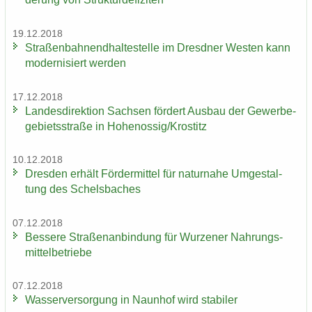
19.12.2018
Stra­ßen­bah­nend­hal­te­stel­le im Dresd­ner Wes­ten kann
mo­der­ni­siert wer­den
17.12.2018
Lan­des­di­rek­ti­on Sach­sen för­dert Aus­bau der Ge­wer­be­
ge­biets­stra­ße in Ho­he­nos­sig/Krostitz
10.12.2018
Dres­den er­hält För­der­mit­tel für na­tur­na­he Um­ge­stal­
tung des Schels­ba­ches
07.12.2018
Bes­se­re Stra­ßen­an­bin­dung für Wur­ze­ner Nah­rungs­
mit­tel­be­trie­be
07.12.2018
Was­ser­ver­sor­gung in Naun­hof wird sta­bi­ler