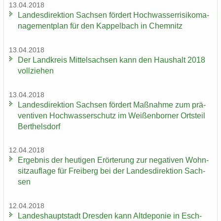
13.04.2018
Lan­des­di­rek­ti­on Sach­sen för­dert Hoch­was­ser­ri­si­ko­ma­
nage­ment­plan für den Kap­pel­bach in Chem­nitz
13.04.2018
Der Land­kreis Mit­tel­sach­sen kann den Haus­halt 2018
voll­zie­hen
13.04.2018
Lan­des­di­rek­ti­on Sach­sen för­dert Maß­nah­me zum prä­
ven­ti­ven Hoch­was­ser­schutz im Wei­ßen­bor­ner Orts­teil
Bert­hels­dorf
12.04.2018
Er­geb­nis der heu­ti­gen Er­ör­te­rung zur ne­ga­ti­ven Wohn­
sitz­auf­la­ge für Frei­berg bei der Lan­des­di­rek­ti­on Sach­
sen
12.04.2018
Lan­des­haupt­stadt Dres­den kann Alt­de­po­nie in Esch­