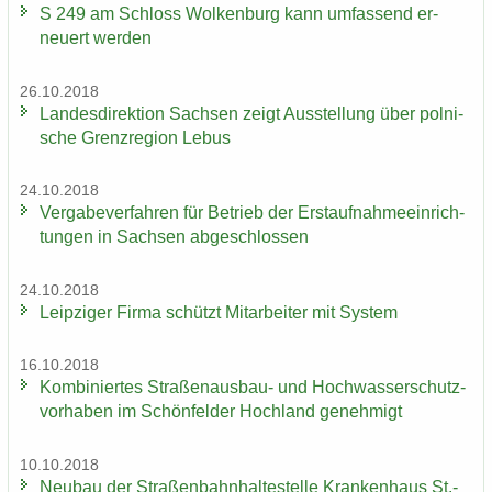
S 249 am Schloss Wol­ken­burg kann um­fas­send er­
neu­ert wer­den
26.10.2018
Lan­des­di­rek­ti­on Sach­sen zeigt Aus­stel­lung über pol­ni­
sche Grenz­re­gi­on Lebus
24.10.2018
Ver­ga­be­ver­fah­ren für Be­trieb der Erst­auf­nah­me­ein­rich­
tun­gen in Sach­sen ab­ge­schlos­sen
24.10.2018
Leip­zi­ger Firma schützt Mit­ar­bei­ter mit Sys­tem
16.10.2018
Kom­bi­nier­tes Straßenausbau-​ und Hoch­was­ser­schutz­
vor­ha­ben im Schön­fel­der Hoch­land ge­neh­migt
10.10.2018
Neu­bau der Stra­ßen­bahn­hal­te­stel­le Kran­ken­haus St.-​