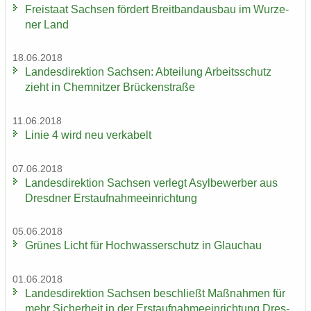
Frei­staat Sach­sen för­dert Breit­band­aus­bau im Wur­ze­
ner Land
18.06.2018
Lan­des­di­rek­ti­on Sach­sen: Ab­tei­lung Ar­beits­schutz
zieht in Chem­nit­zer Brü­cken­stra­ße
11.06.2018
Linie 4 wird neu ver­ka­belt
07.06.2018
Lan­des­di­rek­ti­on Sach­sen ver­legt Asyl­be­wer­ber aus
Dresd­ner Erst­auf­nah­me­ein­rich­tung
05.06.2018
Grü­nes Licht für Hoch­was­ser­schutz in Glauch­au
01.06.2018
Lan­des­di­rek­ti­on Sach­sen be­schließt Maß­nah­men für
mehr Si­cher­heit in der Erst­auf­nah­me­ein­rich­tung Dres­