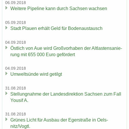
06.09.2018
Wei­te­re Pipe­line kann durch Sach­sen wach­sen
05.09.2018
Stadt Plau­en er­hält Geld für Bo­den­aus­tausch
04.09.2018
Öst­lich von Aue wird Groß­vor­ha­ben der Alt­las­ten­sa­nie­
rung mit 655 000 Euro ge­för­dert
04.09.2018
Um­welt­sün­de wird ge­tilgt
31.08.2018
Stel­lung­nah­me der Lan­des­di­rek­ti­on Sach­sen zum Fall
You­sif A.
31.08.2018
Grü­nes Licht für Aus­bau der Eger­stra­ße in Oels­
nitz/Vogtl.