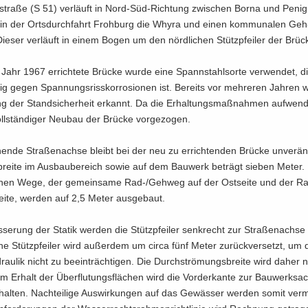
­stra­ße (S 51) ver­läuft in Nord-​Süd-Richtung zwi­schen Borna und Peni
 in der Orts­durch­fahrt Froh­burg die Whyra und einen kom­mu­na­len Ge
e­ser ver­läuft in einem Bogen um den nörd­li­chen Stütz­pfei­ler der Brü­c
Jahr 1967 er­rich­te­te Brü­cke wurde eine Spann­stahl­sor­te ver­wen­det, d
­lig gegen Span­nungs­riss­kor­ro­sio­nen ist. Be­reits vor meh­re­ren Jah­ren
g der Stand­si­cher­heit er­kannt. Da die Er­hal­tungs­maß­nah­men auf­wen­d
ll­stän­di­ger Neu­bau der Brü­cke vor­ge­zo­gen.
en­de Stra­ßen­ach­se bleibt bei der neu zu er­rich­ten­den Brü­cke un­ver­än
brei­te im Aus­bau­be­reich sowie auf dem Bau­werk be­trägt sie­ben Meter. 
i­chen Wege, der ge­mein­sa­me Rad-/Geh­weg auf der Ost­sei­te und der R
ei­te, wer­den auf 2,5 Meter aus­ge­baut.
­se­rung der Sta­tik wer­den die Stütz­pfei­ler senk­recht zur Stra­ßen­ach­se
che Stütz­pfei­ler wird au­ßer­dem um circa fünf Meter zu­rück­ver­setzt, um
drau­lik nicht zu be­ein­träch­ti­gen. Die Durch­strö­mungs­brei­te wird daher 
m Er­halt der Über­flu­tungs­flä­chen wird die Vor­der­kan­te zur Bau­werk­sa
e­hal­ten. Nach­tei­li­ge Aus­wir­kun­gen auf das Ge­wäs­ser wer­den somit ver­