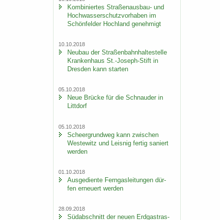
Kom­bi­nier­tes Straßenausbau-​ und
Hoch­was­ser­schutz­vor­ha­ben im
Schön­fel­der Hoch­land ge­neh­migt
10.10.2018
Neu­bau der Stra­ßen­bahn­hal­te­stel­le
Kran­ken­haus St.-​Joseph-Stift in
Dres­den kann star­ten
05.10.2018
Neue Brü­cke für die Schnau­der in
Litt­dorf
05.10.2018
Scheergrund­weg kann zwi­schen
Wes­te­witz und Leis­nig fer­tig sa­niert
wer­den
01.10.2018
Aus­ge­dien­te Fern­gas­lei­tun­gen dür­
fen er­neu­ert wer­den
28.09.2018
Süd­ab­schnitt der neuen Erd­gas­tras­