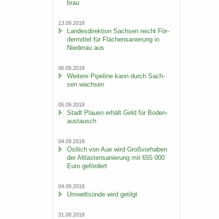
brau
13.09.2018
Lan­des­di­rek­ti­on Sach­sen reicht För­
der­mit­tel für Flä­chen­sa­nie­rung in
Nie­der­au aus
06.09.2018
Wei­te­re Pipe­line kann durch Sach­
sen wach­sen
05.09.2018
Stadt Plau­en er­hält Geld für Bo­den­
aus­tausch
04.09.2018
Öst­lich von Aue wird Groß­vor­ha­ben
der Alt­las­ten­sa­nie­rung mit 655 000
Euro ge­för­dert
04.09.2018
Um­welt­sün­de wird ge­tilgt
31.08.2018