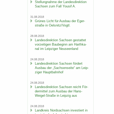
Stel­lung­nah­me der Lan­des­di­rek­ti­on
Sach­sen zum Fall You­sif A.
31.08.2018
Grü­nes Licht für Aus­bau der Eger­
stra­ße in Oels­nitz/Vogtl.
28.08.2018
Lan­des­di­rek­ti­on Sach­sen ge­stat­tet
vor­zei­ti­gen Bau­be­ginn am Harth­ka­
nal im Leip­zi­ger Neu­seen­land
24.08.2018
Lan­des­di­rek­ti­on Sach­sen för­dert
Aus­bau der „Sach­sen­sei­te“ am Leip­
zi­ger Haupt­bahn­hof
24.08.2018
Lan­des­di­rek­ti­on Sach­sen reicht För­
der­mit­tel zum Aus­bau der Hans-​
Weigel-Straße in Leip­zig aus
24.08.2018
Land­kreis Nord­sach­sen in­ves­tiert in