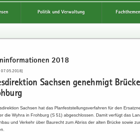
hsen
Politik und Verwaltung
Fachthemen
n­in­for­ma­tio­nen 2018
- 07.05.2018]
s­di­rek­ti­on Sach­sen ge­neh­migt Brü­ck
oh­burg
­di­rek­ti­on Sach­sen hat das Plan­fest­stel­lungs­ver­fah­ren für den Er­satz­
er die Wyhra in Froh­burg (S 51) ab­ge­schlos­sen. Damit ver­fügt das Lan
en­bau und Ver­kehr über Bau­recht zum Ab­riss der alten Brü­cke sowie 
en.