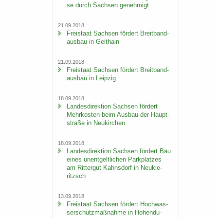
se durch Sach­sen ge­neh­migt
21.09.2018
Frei­staat Sach­sen för­dert Breit­band­
aus­bau in Geit­hain
21.09.2018
Frei­staat Sach­sen för­dert Breit­band­
aus­bau in Leip­zig
18.09.2018
Lan­des­di­rek­ti­on Sach­sen för­dert
Mehr­kos­ten beim Aus­bau der Haupt­
stra­ße in Neu­kir­chen
18.09.2018
Lan­des­di­rek­ti­on Sach­sen för­dert Bau
eines un­ent­gelt­li­chen Park­plat­zes
am Rit­ter­gut Kahns­dorf in Neu­kie­
ritzsch
13.09.2018
Frei­staat Sach­sen för­dert Hoch­was­
ser­schutz­maß­nah­me in Ho­hen­du­