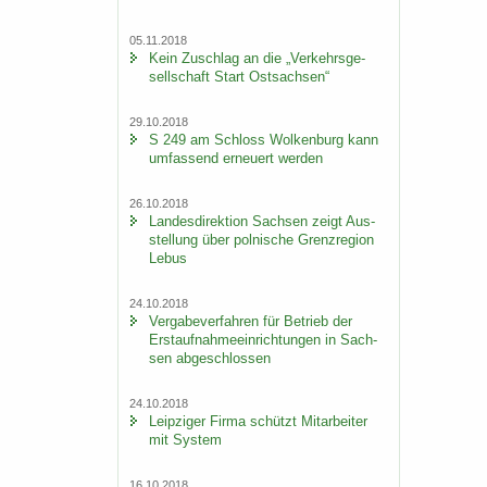
05.11.2018
Kein Zu­schlag an die „Ver­kehrs­ge­
sell­schaft Start Ost­sach­sen“
29.10.2018
S 249 am Schloss Wol­ken­burg kann
um­fas­send er­neu­ert wer­den
26.10.2018
Lan­des­di­rek­ti­on Sach­sen zeigt Aus­
stel­lung über pol­ni­sche Grenz­re­gi­on
Lebus
24.10.2018
Ver­ga­be­ver­fah­ren für Be­trieb der
Erst­auf­nah­me­ein­rich­tun­gen in Sach­
sen ab­ge­schlos­sen
24.10.2018
Leip­zi­ger Firma schützt Mit­ar­bei­ter
mit Sys­tem
16.10.2018