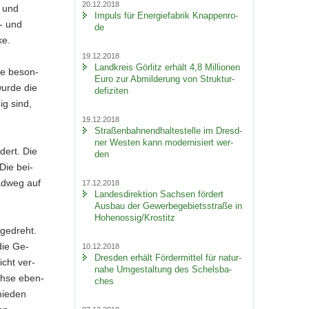
20.12.2018
g und
Im­puls für En­er­gie­fa­brik Knap­pen­ro­
h- und
de
ke.
19.12.2018
Land­kreis Gör­litz er­hält 4,8 Mil­lio­nen
ie be­son­
Euro zur Ab­mil­de­rung von Struk­tur­
 wurde die
de­fi­zi­ten
ig sind,
19.12.2018
Stra­ßen­bah­nend­hal­te­stel­le im Dresd­
ner Wes­ten kann mo­der­ni­siert wer­
­dert. Die
den
Die bei­
ad­weg auf
17.12.2018
Lan­des­di­rek­ti­on Sach­sen för­dert
Aus­bau der Ge­wer­be­ge­biets­stra­ße in
Ho­he­nos­sig/Krostitz
 ge­dreht.
 die Ge­
10.12.2018
Dres­den er­hält För­der­mit­tel für na­tur­
nicht ver­
na­he Um­ge­stal­tung des Schels­ba­
ch­se eben­
ches
mie­den