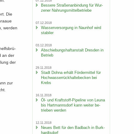
en.
07.12.2018
Bes­se­re Stra­ßen­an­bin­dung für Wur­
ze­ner Nah­rungs­mit­tel­be­trie­be
ert. Die
hra­aue
07.12.2018
Was­ser­ver­sor­gung in Naun­hof wird
n, wer­den
sta­bi­ler
03.12.2018
elfs­brü­
Ab­schie­bungs­haft­an­stalt Dres­den in
Be­trieb
d an der
­lung der
29.11.2018
Stadt Dohna er­hält För­der­mit­tel für
Hoch­was­ser­rück­hal­te­be­cken bei
mann zur
Krebs
cht.
16.11.2018
Öl- und Kraftstoff-​Pipeline von Leuna
bis Hart­manns­dorf kann wei­ter be­
trie­ben wer­den
12.11.2018
Neues Bett für den Bad­bach in Burk­
hardts­dorf