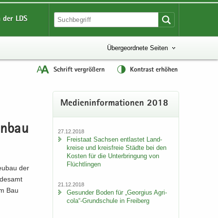
 der LDS
Übergeordnete Seiten
Schrift vergrößern
Kontrast erhöhen
Me­di­en­in­for­ma­tio­nen 2018
en­bau
27.12.2018
Frei­staat Sach­sen ent­las­tet Land­
krei­se und kreis­freie Städ­te bei den
Kos­ten für die Un­ter­brin­gung von
Flücht­lin­gen
neu­bau der
­des­amt
21.12.2018
zum Bau
Ge­sun­der Boden für „Ge­or­gi­us Agri­
co­la“-​Grundschule in Frei­berg