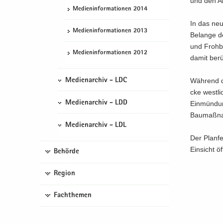
und den An­
Me­di­en­in­for­ma­tio­nen 2014
In das neue
Me­di­en­in­for­ma­tio­nen 2013
Be­lan­ge 
und Froh­bu
Me­di­en­in­for­ma­tio­nen 2012
damit be­rüc
Wäh­rend de
Medienarchiv - LDC
cke west­l
Medienarchiv - LDD
Ein­mün­dun
Bau­maß­nah
Medienarchiv - LDL
Der Plan­fe
Ein­sicht ö
Behörde
Region
Fachthemen