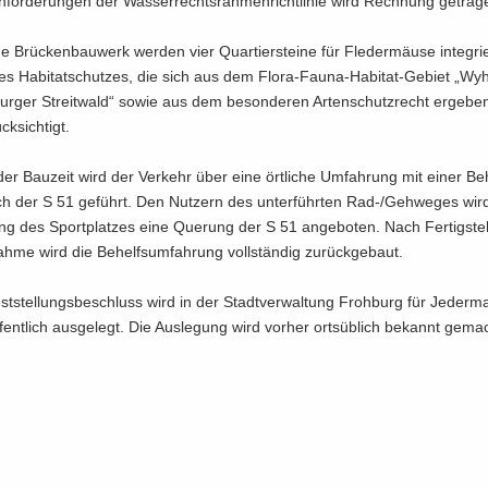
for­de­run­gen der Was­ser­rechts­rah­men­richt­li­nie wird Rech­nung ge­tra­g
 Brü­cken­bau­werk wer­den vier Quar­tier­stei­ne für Fle­der­mäu­se in­te­gri
des Ha­bi­tat­schut­zes, die sich aus dem Flora-​Fauna-Habitat-Gebiet „Wy
r­ger Streit­wald“ sowie aus dem be­son­de­ren Ar­ten­schutz­recht er­ge­be
k­sich­tigt.
r Bau­zeit wird der Ver­kehr über eine ört­li­che Um­fah­rung mit einer Be­h
ich der S 51 ge­führt. Den Nut­zern des un­ter­führ­ten Rad-/Geh­we­ges wir
g des Sport­plat­zes eine Que­rung der S 51 an­ge­bo­ten. Nach Fer­tig­stel
­me wird die Be­helfs­um­fah­rung voll­stän­dig zu­rück­ge­baut.
st­stel­lungs­be­schluss wird in der Stadt­ver­wal­tung Froh­burg für Je­der­
f­fent­lich aus­ge­legt. Die Aus­le­gung wird vor­her orts­üb­lich be­kannt ge­ma