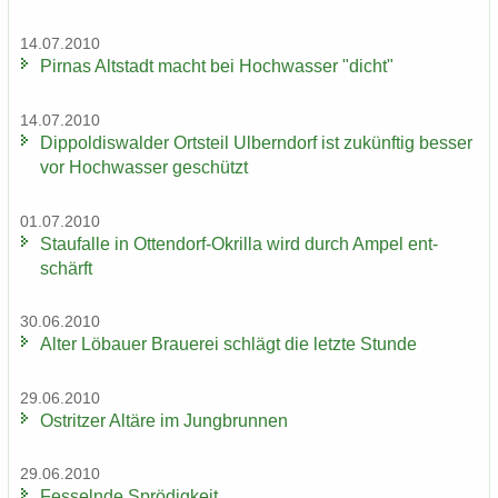
14.07.2010
Pirnas Alt­stadt macht bei Hoch­was­ser "dicht"
14.07.2010
Di­ppol­dis­wal­der Orts­teil Ulb­ern­dorf ist zu­künf­tig bes­ser
vor Hoch­was­ser ge­schützt
01.07.2010
Stau­f­al­le in Ottendorf-​Okrilla wird durch Ampel ent­
schärft
30.06.2010
Alter Lö­bau­er Braue­rei schlägt die letz­te Stun­de
29.06.2010
Ost­rit­zer Al­tä­re im Jung­brun­nen
29.06.2010
Fes­seln­de Sprö­dig­keit