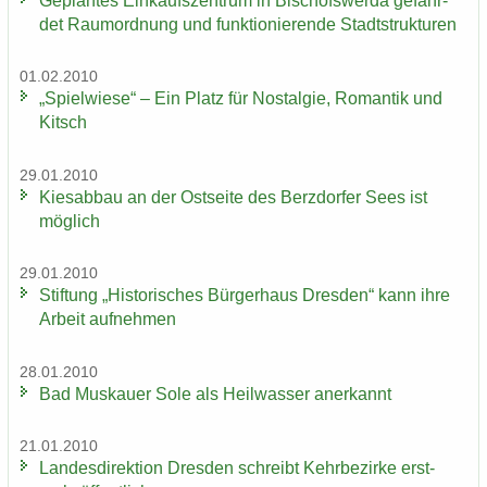
Ge­plan­tes Ein­kaufs­zen­trum in Bi­schofs­wer­da ge­fähr­
det Raum­ord­nung und funk­tio­nie­ren­de Stadt­struk­tu­ren
01.02.2010
„Spiel­wie­se“ – Ein Platz für Nost­al­gie, Ro­man­tik und
Kitsch
29.01.2010
Kies­ab­bau an der Ost­sei­te des Berz­dor­fer Sees ist
mög­lich
29.01.2010
Stif­tung „His­to­ri­sches Bür­ger­haus Dres­den“ kann ihre
Ar­beit auf­neh­men
28.01.2010
Bad Mus­kau­er Sole als Heil­was­ser an­er­kannt
21.01.2010
Lan­des­di­rek­ti­on Dres­den schreibt Kehr­be­zir­ke erst­