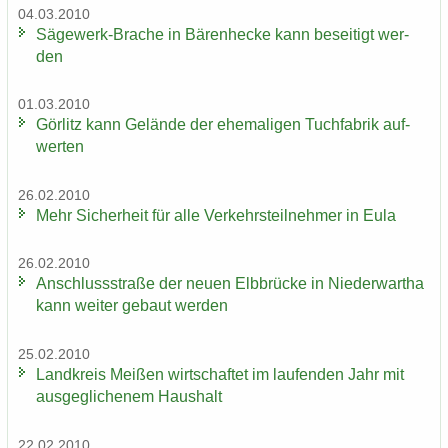
04.03.2010
Sägewerk-​Brache in Bä­ren­he­cke kann be­sei­tigt wer­
den
01.03.2010
Gör­litz kann Ge­län­de der ehe­ma­li­gen Tuch­fa­brik auf­
wer­ten
26.02.2010
Mehr Si­cher­heit für alle Ver­kehrs­teil­neh­mer in Eula
26.02.2010
An­schluss­stra­ße der neuen Elb­brü­cke in Nie­der­wartha
kann wei­ter ge­baut wer­den
25.02.2010
Land­kreis Mei­ßen wirt­schaf­tet im lau­fen­den Jahr mit
aus­ge­gli­che­nem Haus­halt
22.02.2010