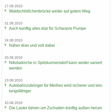
17.09.2010
Wald­schlöß­chen­brü­cke wei­ter auf gutem Weg
31.08.2010
Auch künf­tig alles klar für Schwar­ze Pumpe
24.08.2010
Näher dran und voll dabei
20.08.2010
Ni­ko­lai­kir­che in Spitz­kun­ners­dorf kann wei­ter sa­niert
wer­den
13.08.2010
Au­to­bahn­zu­brin­ger für Mei­ßen wird si­che­rer und leis­
tungs­fä­hi­ger
10.08.2010
Die Las­ter fah­ren um Zschai­ten künf­tig außen herum