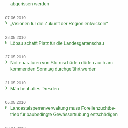
ab­ge­ris­sen wer­den
07.06.2010
„Vi­sio­nen für die Zu­kunft der Re­gi­on ent­wi­ckeln“
28.05.2010
Löbau schafft Platz für die Lan­des­gar­ten­schau
27.05.2010
Not­re­pa­ra­tu­ren von Sturm­schä­den dür­fen auch am
kom­men­den Sonn­tag durch­ge­führt wer­den
21.05.2010
Mär­chen­haf­tes Dres­den
05.05.2010
Lan­des­tal­sper­ren­ver­wal­tung muss Fo­rel­len­zucht­be­
trieb für bau­be­ding­te Ge­wäs­ser­trü­bung ent­schä­di­gen