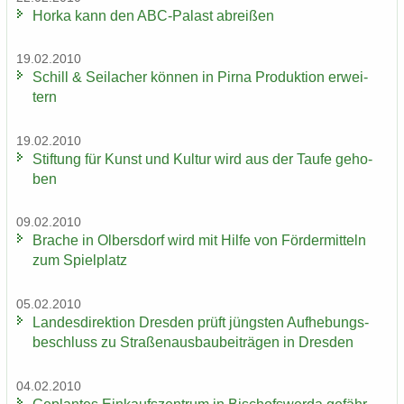
Horka kann den ABC-​Palast ab­rei­ßen
19.02.2010
Schill & Seil­a­cher kön­nen in Pirna Pro­duk­ti­on er­wei­
tern
19.02.2010
Stif­tung für Kunst und Kul­tur wird aus der Taufe ge­ho­
ben
09.02.2010
Bra­che in Ol­bers­dorf wird mit Hilfe von För­der­mit­teln
zum Spiel­platz
05.02.2010
Lan­des­di­rek­ti­on Dres­den prüft jüngs­ten Auf­he­bungs­
be­schluss zu Stra­ßen­aus­bau­bei­trä­gen in Dres­den
04.02.2010