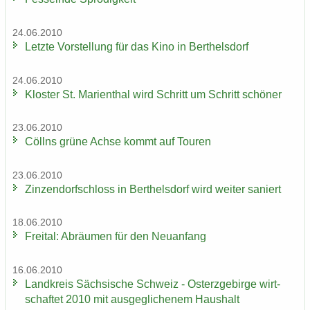
24.06.2010
Letz­te Vor­stel­lung für das Kino in Bert­hels­dorf
24.06.2010
Klos­ter St. Ma­ri­en­thal wird Schritt um Schritt schö­ner
23.06.2010
Cöll­ns grüne Achse kommt auf Tou­ren
23.06.2010
Zin­zen­dorf­schloss in Bert­hels­dorf wird wei­ter sa­niert
18.06.2010
Frei­tal: Ab­räu­men für den Neu­an­fang
16.06.2010
Land­kreis Säch­si­sche Schweiz - Ost­erz­ge­bir­ge wirt­
schaf­tet 2010 mit aus­ge­gli­che­nem Haus­halt