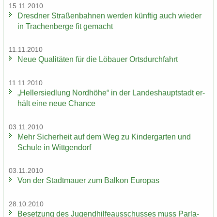
15.11.2010
Dresd­ner Stra­ßen­bah­nen wer­den künf­tig auch wie­der
in Tra­chen­ber­ge fit ge­macht
11.11.2010
Neue Qua­li­tä­ten für die Lö­bau­er Orts­durch­fahrt
11.11.2010
„Hel­ler­sied­lung Nord­hö­he“ in der Lan­des­haupt­stadt er­
hält eine neue Chan­ce
03.11.2010
Mehr Si­cher­heit auf dem Weg zu Kin­der­gar­ten und
Schu­le in Witt­gen­dorf
03.11.2010
Von der Stadt­mau­er zum Bal­kon Eu­ro­pas
28.10.2010
Be­set­zung des Ju­gend­hil­fe­aus­schus­ses muss Par­la­