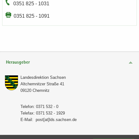
0351 825 - 1031
0351 825 - 1091
Herausgeber
Lan­des­di­rek­ti­on Sach­sen
Alt­chem­nit­zer Stra­ße 41
09120 Chem­nitz
Te­le­fon: 0371 532 - 0
Te­le­fax: 0371 532 - 1929
E-​Mail:
post[at]lds.sach­sen.de