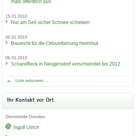
mals öf­fent­lich aus
15.01.2010
Nur am Seil si­cher Schnee schie­ben
06.01.2010
Bau­recht für die Orts­um­fah­rung Herrn­hut
06.01.2010
Schand­fleck in Neu­gers­dorf ver­schwin­det bis 2012
Liste re­du­zie­ren ...
Ihr Kon­takt vor Ort
Dienst­stel­le Dres­den
In­golf Ul­rich