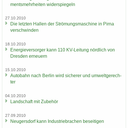
ments­mehr­hei­ten wi­der­spie­geln
27.10.2010
Die letz­ten Hal­len der Strö­mungs­ma­schi­ne in Pirna
ver­schwin­den
18.10.2010
En­er­gie­ver­sor­ger kann 110 KV-​Leitung nörd­lich von
Dres­den er­neu­ern
15.10.2010
Au­to­bahn nach Ber­lin wird si­che­rer und um­welt­ge­rech­
ter
04.10.2010
Land­schaft mit Zu­be­hör
27.09.2010
Neu­gers­dorf kann In­dus­trie­bra­chen be­sei­ti­gen