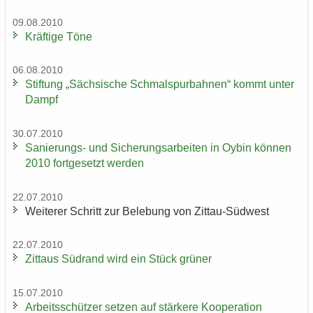
09.08.2010
Kräf­ti­ge Töne
06.08.2010
Stif­tung „Säch­si­sche Schmal­spur­bah­nen“ kommt unter
Dampf
30.07.2010
Sanierungs-​ und Si­che­rungs­ar­bei­ten in Oybin kön­nen
2010 fort­ge­setzt wer­den
22.07.2010
Wei­te­rer Schritt zur Be­le­bung von Zittau-​Südwest
22.07.2010
Zit­taus Süd­rand wird ein Stück grü­ner
15.07.2010
Ar­beits­schüt­zer set­zen auf stär­ke­re Ko­ope­ra­ti­on