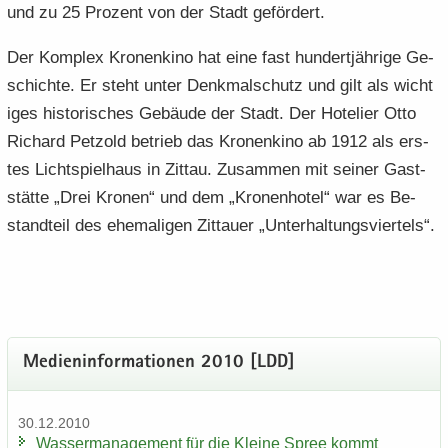
und zu 25 Pro­zent von der Stadt ge­för­dert.
Der Kom­plex Kro­nen­ki­no hat eine fast hun­dert­jäh­ri­ge Ge­
schich­te. Er steht unter Denk­mal­schutz und gilt als wich­t
i­ges his­to­ri­sches Ge­bäu­de der Stadt. Der Ho­te­lier Otto
Ri­chard Pet­zold be­trieb das Kro­nen­ki­no ab 1912 als ers­
tes Licht­spiel­haus in Zit­tau. Zu­sam­men mit sei­ner Gast­
stät­te „Drei Kro­nen“ und dem „Kro­nen­ho­tel“ war es Be­
stand­teil des ehe­ma­li­gen Zit­tau­er „Un­ter­hal­tungs­vier­tels“.
Me­di­en­in­for­ma­tio­nen 2010 [LDD]
30.12.2010
Was­ser­ma­nage­ment für die Klei­ne Spree kommt