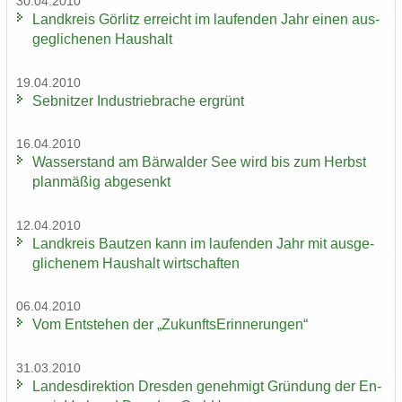
30.04.2010
Land­kreis Gör­litz er­reicht im lau­fen­den Jahr einen aus­
ge­gli­che­nen Haus­halt
19.04.2010
Seb­nit­zer In­dus­trie­bra­che er­grünt
16.04.2010
Was­ser­stand am Bär­wal­der See wird bis zum Herbst
plan­mä­ßig ab­ge­senkt
12.04.2010
Land­kreis Baut­zen kann im lau­fen­den Jahr mit aus­ge­
gli­che­nem Haus­halt wirt­schaf­ten
06.04.2010
Vom Ent­ste­hen der „Zu­kunfts­Er­in­ne­run­gen“
31.03.2010
Lan­des­di­rek­ti­on Dres­den ge­neh­migt Grün­dung der En­