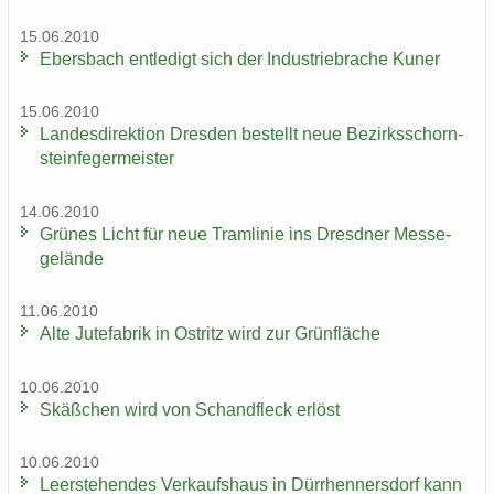
15.06.2010
Ebers­bach ent­le­digt sich der In­dus­trie­bra­che Kuner
15.06.2010
Lan­des­di­rek­ti­on Dres­den be­stellt neue Be­zirks­schorn­
stein­fe­ger­meis­ter
14.06.2010
Grü­nes Licht für neue Tram­li­nie ins Dresd­ner Mes­se­
ge­län­de
11.06.2010
Alte Ju­te­fa­brik in Ost­ritz wird zur Grün­flä­che
10.06.2010
Skäß­chen wird von Schand­fleck er­löst
10.06.2010
Leer­ste­hen­des Ver­kaufs­haus in Dürr­hen­ners­dorf kann