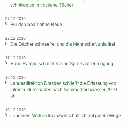
schritt­wei­se in tro­cke­ne Tü­cher
27.12.2010
Für den Spaß ohne Reue
22.12.2010
Die Dä­cher schnee­frei und die Mann­schaft un­fall­frei
17.12.2010
Raue Rampe schal­tet Klei­ne Spree auf Durch­gang
16.12.2010
Lan­des­di­rek­ti­on Dres­den schließt die Er­fas­sung von
In­fra­struk­tur­schä­den nach Som­mer­hoch­was­ser 2010
ab
10.12.2010
Land­kreis Mei­ßen fi­nanz­wirt­schaft­lich auf gutem Wege