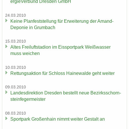
er­gie­Ver­bund Dres­den GmbH
24.03.2010
Keine Plan­fest­stel­lung für Er­wei­te­rung der Amand-​
Deponie in Grum­bach
15.03.2010
Altes Frei­luft­sta­di­on im Eis­sport­park Weiß­was­ser
muss wei­chen
10.03.2010
Ret­tungs­ak­ti­on für Schloss Hai­ne­wal­de geht wei­ter
09.03.2010
Lan­des­di­rek­ti­on Dres­den be­stellt neue Be­zirks­schorn­
stein­fe­ger­meis­ter
08.03.2010
Sport­park Gro­ßen­hain nimmt wei­ter Ge­stalt an