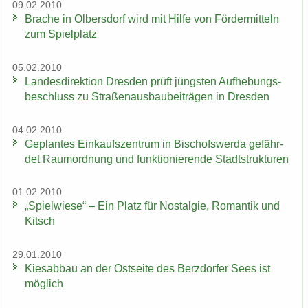
09.02.2010
Bra­che in Ol­bers­dorf wird mit Hilfe von För­der­mit­teln
zum Spiel­platz
05.02.2010
Lan­des­di­rek­ti­on Dres­den prüft jüngs­ten Auf­he­bungs­
be­schluss zu Stra­ßen­aus­bau­bei­trä­gen in Dres­den
04.02.2010
Ge­plan­tes Ein­kaufs­zen­trum in Bi­schofs­wer­da ge­fähr­
det Raum­ord­nung und funk­tio­nie­ren­de Stadt­struk­tu­ren
01.02.2010
„Spiel­wie­se“ – Ein Platz für Nost­al­gie, Ro­man­tik und
Kitsch
29.01.2010
Kies­ab­bau an der Ost­sei­te des Berz­dor­fer Sees ist
mög­lich