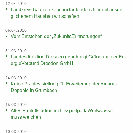
12.04.2010
Land­kreis Baut­zen kann im lau­fen­den Jahr mit aus­ge­
gli­che­nem Haus­halt wirt­schaf­ten
06.04.2010
Vom Ent­ste­hen der „Zu­kunfts­Er­in­ne­run­gen“
31.03.2010
Lan­des­di­rek­ti­on Dres­den ge­neh­migt Grün­dung der En­
er­gie­Ver­bund Dres­den GmbH
24.03.2010
Keine Plan­fest­stel­lung für Er­wei­te­rung der Amand-​
Deponie in Grum­bach
15.03.2010
Altes Frei­luft­sta­di­on im Eis­sport­park Weiß­was­ser
muss wei­chen
10.03.2010