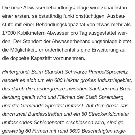
Die neue Ab­was­ser­be­hand­lungs­an­la­ge wird zu­nächst in
einer ers­ten, selbst­stän­dig funk­ti­ons­tüch­ti­gen Aus­bau­
stu­fe mit einer Be­hand­lungs­ka­pa­zi­tät von etwas mehr als
17000 Ku­bik­me­tern Ab­was­ser pro Tag aus­ge­stat­tet wer­
den. Der Stand­ort der Ab­was­ser­be­hand­lungs­an­la­ge bie­tet
die Mög­lich­keit, er­for­der­li­chen­falls eine Er­wei­te­rung auf
die dop­pel­te Ka­pa­zi­tät vor­zu­neh­men.
Hin­ter­grund: Beim Stand­ort Schwar­ze Pumpe/Spree­witz
han­delt es sich um ein 680 Hekt­ar gro­ßes In­dus­trie­ge­biet,
das durch die Län­der­gren­ze zwi­schen Sach­sen und Bran­
den­burg ge­teilt wird und Flä­chen der Stadt Sprem­berg
und der Ge­mein­de Spree­tal um­fasst. Auf dem Areal, das
durch zwei Bun­des­stra­ßen und ein 50 Stre­cken­ki­lo­me­ter
um­fas­sen­des Schie­nen­netz er­schlos­sen wird, sind ge­
gen­wär­tig 80 Fir­men mit rund 3600 Be­schäf­tig­ten an­ge­