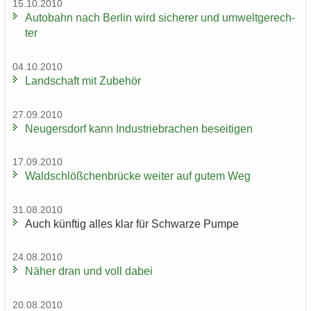
15.10.2010
Au­to­bahn nach Ber­lin wird si­che­rer und um­welt­ge­rech­
ter
04.10.2010
Land­schaft mit Zu­be­hör
27.09.2010
Neu­gers­dorf kann In­dus­trie­bra­chen be­sei­ti­gen
17.09.2010
Wald­schlöß­chen­brü­cke wei­ter auf gutem Weg
31.08.2010
Auch künf­tig alles klar für Schwar­ze Pumpe
24.08.2010
Näher dran und voll dabei
20.08.2010