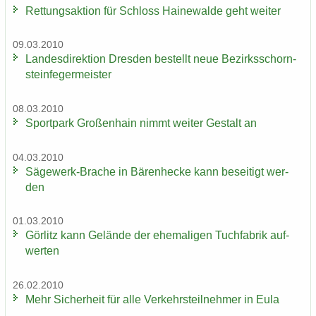
Ret­tungs­ak­ti­on für Schloss Hai­ne­wal­de geht wei­ter
09.03.2010
Lan­des­di­rek­ti­on Dres­den be­stellt neue Be­zirks­schorn­
stein­fe­ger­meis­ter
08.03.2010
Sport­park Gro­ßen­hain nimmt wei­ter Ge­stalt an
04.03.2010
Sägewerk-​Brache in Bä­ren­he­cke kann be­sei­tigt wer­
den
01.03.2010
Gör­litz kann Ge­län­de der ehe­ma­li­gen Tuch­fa­brik auf­
wer­ten
26.02.2010
Mehr Si­cher­heit für alle Ver­kehrs­teil­neh­mer in Eula