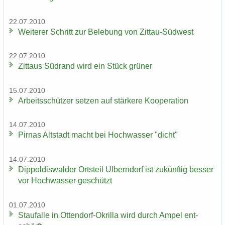
22.07.2010
Wei­te­rer Schritt zur Be­le­bung von Zittau-​Südwest
22.07.2010
Zit­taus Süd­rand wird ein Stück grü­ner
15.07.2010
Ar­beits­schüt­zer set­zen auf stär­ke­re Ko­ope­ra­ti­on
14.07.2010
Pirnas Alt­stadt macht bei Hoch­was­ser "dicht"
14.07.2010
Di­ppol­dis­wal­der Orts­teil Ulb­ern­dorf ist zu­künf­tig bes­ser
vor Hoch­was­ser ge­schützt
01.07.2010
Stau­f­al­le in Ottendorf-​Okrilla wird durch Ampel ent­