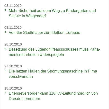
03.11.2010
Mehr Si­cher­heit auf dem Weg zu Kin­der­gar­ten und
Schu­le in Witt­gen­dorf
03.11.2010
Von der Stadt­mau­er zum Bal­kon Eu­ro­pas
28.10.2010
Be­set­zung des Ju­gend­hil­fe­aus­schus­ses muss Par­la­
ments­mehr­hei­ten wi­der­spie­geln
27.10.2010
Die letz­ten Hal­len der Strö­mungs­ma­schi­ne in Pirna
ver­schwin­den
18.10.2010
En­er­gie­ver­sor­ger kann 110 KV-​Leitung nörd­lich von
Dres­den er­neu­ern