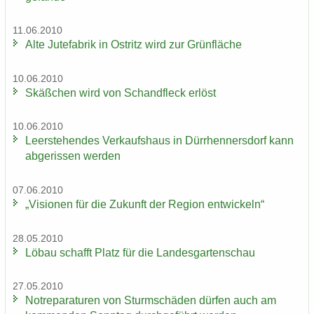
11.06.2010
Alte Ju­te­fa­brik in Ost­ritz wird zur Grün­flä­che
10.06.2010
Skäß­chen wird von Schand­fleck er­löst
10.06.2010
Leer­ste­hen­des Ver­kaufs­haus in Dürr­hen­ners­dorf kann
ab­ge­ris­sen wer­den
07.06.2010
„Vi­sio­nen für die Zu­kunft der Re­gi­on ent­wi­ckeln“
28.05.2010
Löbau schafft Platz für die Lan­des­gar­ten­schau
27.05.2010
Not­re­pa­ra­tu­ren von Sturm­schä­den dür­fen auch am