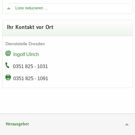
Liste re­du­zie­ren ...
Ihr Kon­takt vor Ort
Dienst­stel­le Dres­den
In­golf Ul­rich
0351 825 - 1031
0351 825 - 1091
Herausgeber