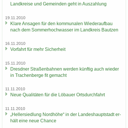
Land­krei­se und Ge­mein­den geht in Aus­zah­lung
19.11.2010
Klare An­sa­gen für den kom­mu­na­len Wie­der­auf­bau
nach dem Som­mer­hoch­was­ser im Land­kreis Baut­zen
16.11.2010
Vor­fahrt für mehr Si­cher­heit
15.11.2010
Dresd­ner Stra­ßen­bah­nen wer­den künf­tig auch wie­der
in Tra­chen­ber­ge fit ge­macht
11.11.2010
Neue Qua­li­tä­ten für die Lö­bau­er Orts­durch­fahrt
11.11.2010
„Hel­ler­sied­lung Nord­hö­he“ in der Lan­des­haupt­stadt er­
hält eine neue Chan­ce