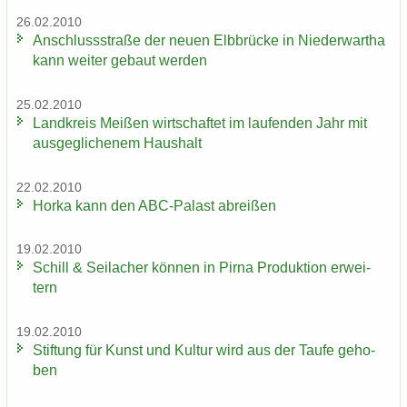
26.02.2010
An­schluss­stra­ße der neuen Elb­brü­cke in Nie­der­wartha
kann wei­ter ge­baut wer­den
25.02.2010
Land­kreis Mei­ßen wirt­schaf­tet im lau­fen­den Jahr mit
aus­ge­gli­che­nem Haus­halt
22.02.2010
Horka kann den ABC-​Palast ab­rei­ßen
19.02.2010
Schill & Seil­a­cher kön­nen in Pirna Pro­duk­ti­on er­wei­
tern
19.02.2010
Stif­tung für Kunst und Kul­tur wird aus der Taufe ge­ho­
ben