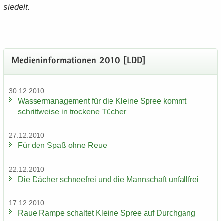
sie­delt.
Me­di­en­in­for­ma­tio­nen 2010 [LDD]
30.12.2010
Was­ser­ma­nage­ment für die Klei­ne Spree kommt
schritt­wei­se in tro­cke­ne Tü­cher
27.12.2010
Für den Spaß ohne Reue
22.12.2010
Die Dä­cher schnee­frei und die Mann­schaft un­fall­frei
17.12.2010
Raue Rampe schal­tet Klei­ne Spree auf Durch­gang