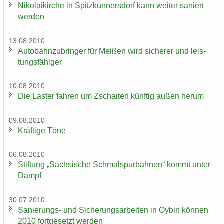
Ni­ko­lai­kir­che in Spitz­kun­ners­dorf kann wei­ter sa­niert
wer­den
13.08.2010
Au­to­bahn­zu­brin­ger für Mei­ßen wird si­che­rer und leis­
tungs­fä­hi­ger
10.08.2010
Die Las­ter fah­ren um Zschai­ten künf­tig außen herum
09.08.2010
Kräf­ti­ge Töne
06.08.2010
Stif­tung „Säch­si­sche Schmal­spur­bah­nen“ kommt unter
Dampf
30.07.2010
Sanierungs-​ und Si­che­rungs­ar­bei­ten in Oybin kön­nen
2010 fort­ge­setzt wer­den