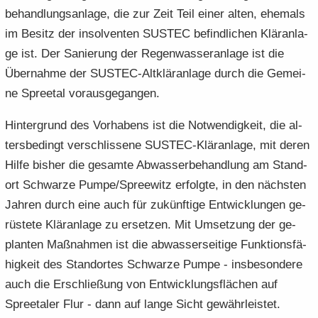
be­hand­lungs­an­la­ge, die zur Zeit Teil einer alten, ehe­mals
im Be­sitz der in­sol­ven­ten SUS­TEC be­find­li­chen Klär­an­la­
ge ist. Der Sa­nie­rung der Re­gen­was­ser­an­la­ge ist die
Über­nah­me der SUSTEC-​Altkläranlage durch die Ge­mei­
ne Spree­tal vor­aus­ge­gan­gen.
Hin­ter­grund des Vor­ha­bens ist die Not­wen­dig­keit, die al­
ters­be­dingt ver­schlis­se­ne SUSTEC-​Kläranlage, mit deren
Hilfe bis­her die ge­sam­te Ab­was­ser­be­hand­lung am Stand­
ort Schwar­ze Pumpe/Spree­witz er­folg­te, in den nächs­ten
Jah­ren durch eine auch für zu­künf­ti­ge Ent­wick­lun­gen ge­
rüs­te­te Klär­an­la­ge zu er­set­zen. Mit Um­set­zung der ge­
plan­ten Maß­nah­men ist die ab­was­ser­sei­ti­ge Funk­ti­ons­fä­
hig­keit des Stand­or­tes Schwar­ze Pumpe - ins­be­son­de­re
auch die Er­schlie­ßung von Ent­wick­lungs­flä­chen auf
Spree­ta­ler Flur - dann auf lange Sicht ge­währ­leis­tet.