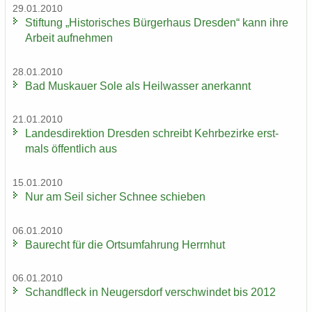
29.01.2010
Stif­tung „His­to­ri­sches Bür­ger­haus Dres­den“ kann ihre
Ar­beit auf­neh­men
28.01.2010
Bad Mus­kau­er Sole als Heil­was­ser an­er­kannt
21.01.2010
Lan­des­di­rek­ti­on Dres­den schreibt Kehr­be­zir­ke erst­
mals öf­fent­lich aus
15.01.2010
Nur am Seil si­cher Schnee schie­ben
06.01.2010
Bau­recht für die Orts­um­fah­rung Herrn­hut
06.01.2010
Schand­fleck in Neu­gers­dorf ver­schwin­det bis 2012