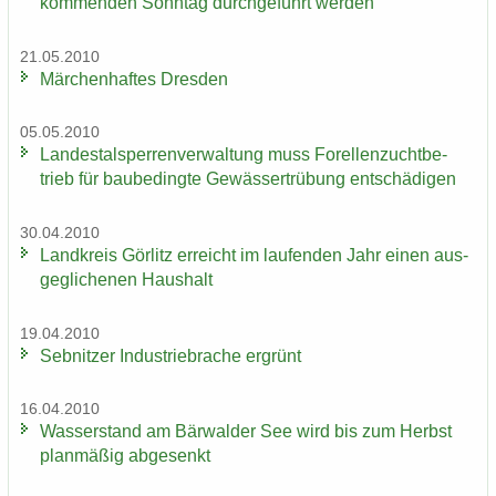
kom­men­den Sonn­tag durch­ge­führt wer­den
21.05.2010
Mär­chen­haf­tes Dres­den
05.05.2010
Lan­des­tal­sper­ren­ver­wal­tung muss Fo­rel­len­zucht­be­
trieb für bau­be­ding­te Ge­wäs­ser­trü­bung ent­schä­di­gen
30.04.2010
Land­kreis Gör­litz er­reicht im lau­fen­den Jahr einen aus­
ge­gli­che­nen Haus­halt
19.04.2010
Seb­nit­zer In­dus­trie­bra­che er­grünt
16.04.2010
Was­ser­stand am Bär­wal­der See wird bis zum Herbst
plan­mä­ßig ab­ge­senkt