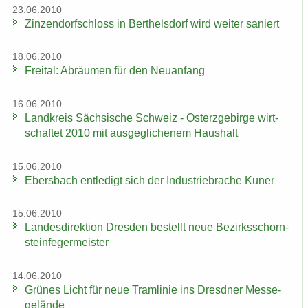
23.06.2010
Zin­zen­dorf­schloss in Bert­hels­dorf wird wei­ter sa­niert
18.06.2010
Frei­tal: Ab­räu­men für den Neu­an­fang
16.06.2010
Land­kreis Säch­si­sche Schweiz - Ost­erz­ge­bir­ge wirt­
schaf­tet 2010 mit aus­ge­gli­che­nem Haus­halt
15.06.2010
Ebers­bach ent­le­digt sich der In­dus­trie­bra­che Kuner
15.06.2010
Lan­des­di­rek­ti­on Dres­den be­stellt neue Be­zirks­schorn­
stein­fe­ger­meis­ter
14.06.2010
Grü­nes Licht für neue Tram­li­nie ins Dresd­ner Mes­se­
ge­län­de