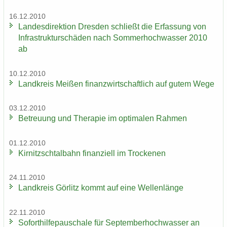
16.12.2010
Lan­des­di­rek­ti­on Dres­den schließt die Er­fas­sung von
In­fra­struk­tur­schä­den nach Som­mer­hoch­was­ser 2010
ab
10.12.2010
Land­kreis Mei­ßen fi­nanz­wirt­schaft­lich auf gutem Wege
03.12.2010
Be­treu­ung und The­ra­pie im op­ti­ma­len Rah­men
01.12.2010
Kir­nitzsch­tal­bahn fi­nan­zi­ell im Tro­cke­nen
24.11.2010
Land­kreis Gör­litz kommt auf eine Wel­len­län­ge
22.11.2010
So­fort­hil­fe­pau­scha­le für Sep­tem­ber­hoch­was­ser an