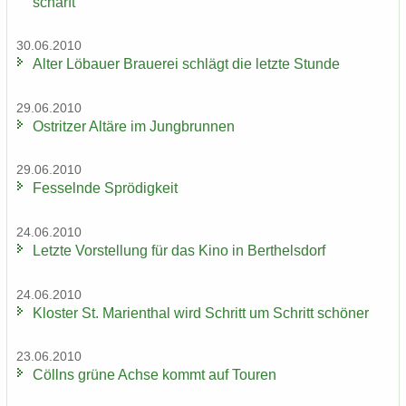
schärft
30.06.2010
Alter Lö­bau­er Braue­rei schlägt die letz­te Stun­de
29.06.2010
Ost­rit­zer Al­tä­re im Jung­brun­nen
29.06.2010
Fes­seln­de Sprö­dig­keit
24.06.2010
Letz­te Vor­stel­lung für das Kino in Bert­hels­dorf
24.06.2010
Klos­ter St. Ma­ri­en­thal wird Schritt um Schritt schö­ner
23.06.2010
Cöll­ns grüne Achse kommt auf Tou­ren