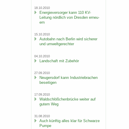
18.10.2010
En­er­gie­ver­sor­ger kann 110 KV-​
Leitung nörd­lich von Dres­den er­neu­
ern
15.10.2010
Au­to­bahn nach Ber­lin wird si­che­rer
und um­welt­ge­rech­ter
04.10.2010
Land­schaft mit Zu­be­hör
27.09.2010
Neu­gers­dorf kann In­dus­trie­bra­chen
be­sei­ti­gen
17.09.2010
Wald­schlöß­chen­brü­cke wei­ter auf
gutem Weg
31.08.2010
Auch künf­tig alles klar für Schwar­ze
Pumpe