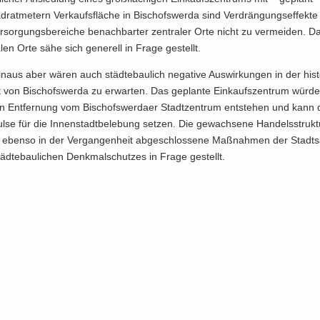
rat­me­tern Ver­kaufs­flä­che in Bi­schofs­wer­da sind Ver­drän­gungs­ef­fek­te 
r­sor­gungs­be­rei­che be­nach­bar­ter zen­tra­ler Orte nicht zu ver­mei­den. 
­len Orte sähe sich ge­ne­rell in Frage ge­stellt.
n­aus aber wären auch städ­te­bau­lich ne­ga­ti­ve Aus­wir­kun­gen in der his­t
t von Bi­schofs­wer­da zu er­war­ten. Das ge­plan­te Ein­kaufs­zen­trum würd
n Ent­fer­nung vom Bi­schofs­wer­da­er Stadt­zen­trum ent­ste­hen und kann
l­se für die In­nen­stadt­be­le­bung set­zen. Die ge­wach­se­ne Han­dels­struk
, eben­so in der Ver­gan­gen­heit ab­ge­schlos­se­ne Maß­nah­men der Stadt­s
d­te­bau­li­chen Denk­mal­schut­zes in Frage ge­stellt.