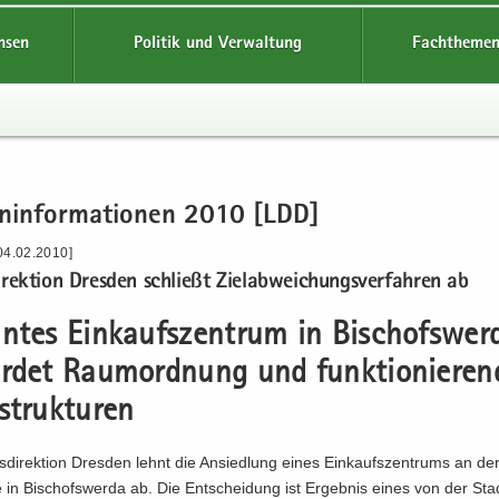
hsen
Politik und Verwaltung
Fachthemen
en­in­for­ma­tio­nen 2010 [LDD]
04.02.2010]
i­rek­ti­on Dres­den schließt Ziel­ab­wei­chungs­ver­fah­ren ab
n­tes Ein­kaufs­zen­trum in Bi­schofs­wer­
r­det Raum­ord­nung und funk­tio­nie­ren
struk­tu­ren
­di­rek­ti­on Dres­den lehnt die An­sied­lung eines Ein­kaufs­zen­trums an der
 in Bi­schofs­wer­da ab. Die Ent­schei­dung ist Er­geb­nis eines von der Sta