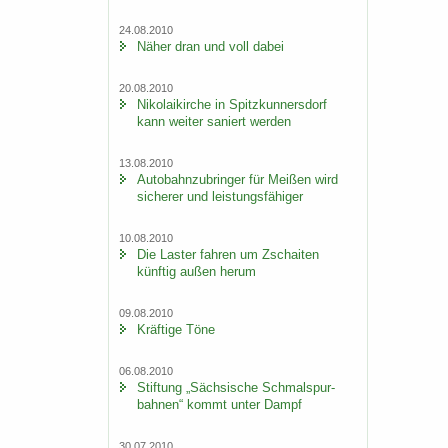
24.08.2010
Näher dran und voll dabei
20.08.2010
Ni­ko­lai­kir­che in Spitz­kun­ners­dorf
kann wei­ter sa­niert wer­den
13.08.2010
Au­to­bahn­zu­brin­ger für Mei­ßen wird
si­che­rer und leis­tungs­fä­hi­ger
10.08.2010
Die Las­ter fah­ren um Zschai­ten
künf­tig außen herum
09.08.2010
Kräf­ti­ge Töne
06.08.2010
Stif­tung „Säch­si­sche Schmal­spur­
bah­nen“ kommt unter Dampf
30.07.2010