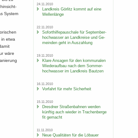
24.11.2010
hin­sicht­
Land­kreis Gör­litz kommt auf eine
Das Sys­tem
Wel­len­län­ge
22.11.2010
o­ri­schen
So­fort­hil­fe­pau­scha­le für Sep­tem­ber­
hoch­was­ser an Land­krei­se und Ge­
e in etwa
mein­den geht in Aus­zah­lung
 damit
­tur wäre
19.11.2010
a­nie­rung
Klare An­sa­gen für den kom­mu­na­len
Wie­der­auf­bau nach dem Som­mer­
hoch­was­ser im Land­kreis Baut­zen
16.11.2010
Vor­fahrt für mehr Si­cher­heit
15.11.2010
Dresd­ner Stra­ßen­bah­nen wer­den
künf­tig auch wie­der in Tra­chen­ber­ge
fit ge­macht
11.11.2010
Neue Qua­li­tä­ten für die Lö­bau­er