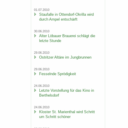
01.07.2010
Stau­f­al­le in Ottendorf-​Okrilla wird
durch Ampel ent­schärft
30.06.2010
Alter Lö­bau­er Braue­rei schlägt die
letz­te Stun­de
29.06.2010
Ost­rit­zer Al­tä­re im Jung­brun­nen
29.06.2010
Fes­seln­de Sprö­dig­keit
24.06.2010
Letz­te Vor­stel­lung für das Kino in
Bert­hels­dorf
24.06.2010
Klos­ter St. Ma­ri­en­thal wird Schritt
um Schritt schö­ner