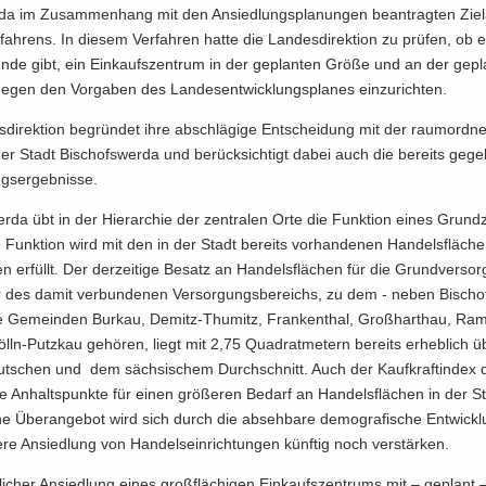
da im Zu­sam­men­hang mit den An­sied­lungs­pla­nun­gen be­an­trag­ten Ziel­
fah­rens. In die­sem Ver­fah­ren hatte die Lan­des­di­rek­ti­on zu prü­fen, ob e
­de gibt, ein Ein­kaufs­zen­trum in der ge­plan­ten Größe und an der ge­pl
­ge­gen den Vor­ga­ben des Lan­des­ent­wick­lungs­pla­nes ein­zu­rich­ten.
­di­rek­ti­on be­grün­det ihre ab­schlä­gi­ge Ent­schei­dung mit der raum­ord­ne
der Stadt Bi­schofs­wer­da und be­rück­sich­tigt dabei auch die be­reits ge­ge
gs­er­geb­nis­se.
er­da übt in der Hier­ar­chie der zen­tra­len Orte die Funk­ti­on eines Grund
Funk­ti­on wird mit den in der Stadt be­reits vor­han­de­nen Han­dels­flä­ch
ten er­füllt. Der der­zei­ti­ge Be­satz an Han­dels­flä­chen für die Grund­ver­so
r des damit ver­bun­de­nen Ver­sor­gungs­be­reichs, zu dem - neben Bi­scho
ie Ge­mein­den Bur­kau, Demitz-​Thumitz, Fran­ken­thal, Groß­hart­hau, Ra
n-​Putzkau ge­hö­ren, liegt mit 2,75 Qua­drat­me­tern be­reits er­heb­lich
ut­schen und dem säch­si­schem Durch­schnitt. Auch der Kauf­kraft­in­dex 
ine An­halts­punk­te für einen grö­ße­ren Be­darf an Han­dels­flä­chen in der 
ne Über­an­ge­bot wird sich durch die ab­seh­ba­re de­mo­gra­fi­sche Ent­wick
­re An­sied­lung von Han­dels­ein­rich­tun­gen künf­tig noch ver­stär­ken.
­li­cher An­sied­lung eines groß­flä­chi­gen Ein­kaufs­zen­trums mit – ge­plant 