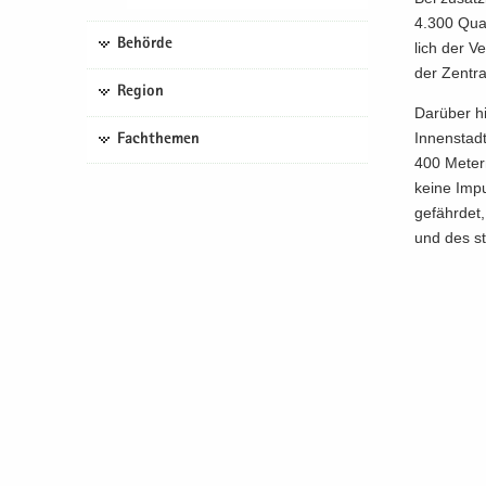
4.300 Qua­d
Behörde
lich der Ve
der Zen­tra
Region
Dar­über hi
In­nen­stad
Fachthemen
400 Me­ter
keine Im­pu
ge­fähr­det
und des stä