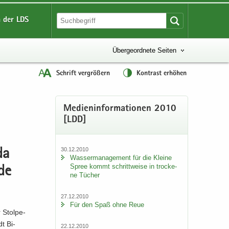
 der LDS
Übergeordnete Seiten
Schrift vergrößern
Kontrast erhöhen
Me­di­en­in­for­ma­tio­nen 2010
[LDD]
30.12.2010
da
Was­ser­ma­nage­ment für die Klei­ne
Spree kommt schritt­wei­se in tro­cke­
­de
ne Tü­cher
27.12.2010
Für den Spaß ohne Reue
 Stol­pe­
dt Bi­
22.12.2010