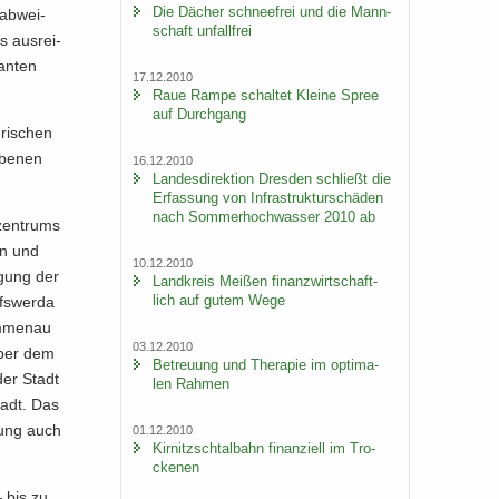
Die Dä­cher schnee­frei und die Mann­
ab­wei­
schaft un­fall­frei
s aus­rei­
an­ten
17.12.2010
Raue Rampe schal­tet Klei­ne Spree
auf Durch­gang
­ri­schen
­be­nen
16.12.2010
Lan­des­di­rek­ti­on Dres­den schließt die
Er­fas­sung von In­fra­struk­tur­schä­den
nach Som­mer­hoch­was­ser 2010 ab
­zen­trums
en und
10.12.2010
r­gung der
Land­kreis Mei­ßen fi­nanz­wirt­schaft­
lich auf gutem Wege
fs­wer­da
m­men­au
03.12.2010
 über dem
Be­treu­ung und The­ra­pie im op­ti­ma­
der Stadt
len Rah­men
Stadt. Das
­lung auch
01.12.2010
Kir­nitzsch­tal­bahn fi­nan­zi­ell im Tro­
cke­nen
– bis zu