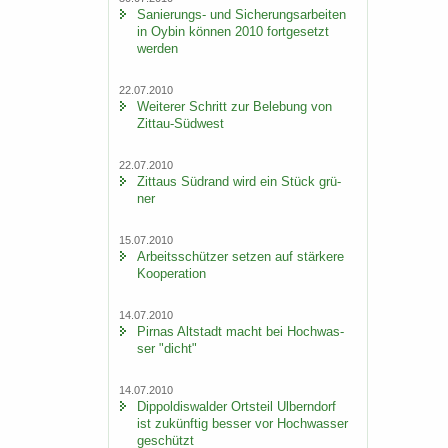
Sanierungs-​ und Si­che­rungs­ar­bei­ten
in Oybin kön­nen 2010 fort­ge­setzt
wer­den
22.07.2010
Wei­te­rer Schritt zur Be­le­bung von
Zittau-​Südwest
22.07.2010
Zit­taus Süd­rand wird ein Stück grü­
ner
15.07.2010
Ar­beits­schüt­zer set­zen auf stär­ke­re
Ko­ope­ra­ti­on
14.07.2010
Pirnas Alt­stadt macht bei Hoch­was­
ser "dicht"
14.07.2010
Di­ppol­dis­wal­der Orts­teil Ulb­ern­dorf
ist zu­künf­tig bes­ser vor Hoch­was­ser
ge­schützt