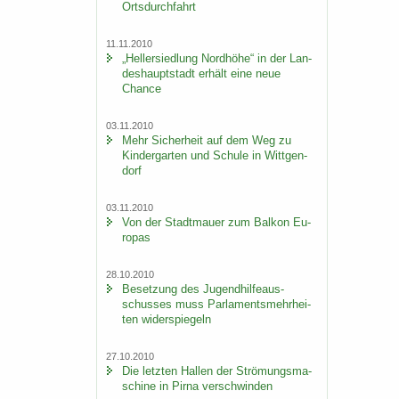
Orts­durch­fahrt
11.11.2010
„Hel­ler­sied­lung Nord­hö­he“ in der Lan­
des­haupt­stadt er­hält eine neue
Chan­ce
03.11.2010
Mehr Si­cher­heit auf dem Weg zu
Kin­der­gar­ten und Schu­le in Witt­gen­
dorf
03.11.2010
Von der Stadt­mau­er zum Bal­kon Eu­
ro­pas
28.10.2010
Be­set­zung des Ju­gend­hil­fe­aus­
schus­ses muss Par­la­ments­mehr­hei­
ten wi­der­spie­geln
27.10.2010
Die letz­ten Hal­len der Strö­mungs­ma­
schi­ne in Pirna ver­schwin­den