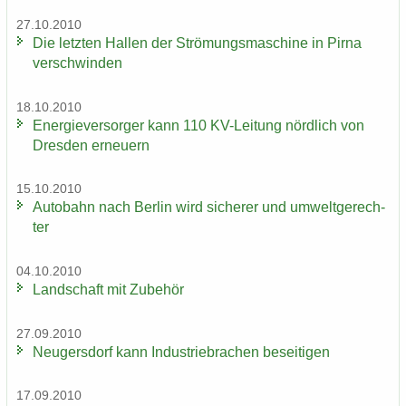
27.10.2010
Die letz­ten Hal­len der Strö­mungs­ma­schi­ne in Pirna
ver­schwin­den
18.10.2010
En­er­gie­ver­sor­ger kann 110 KV-​Leitung nörd­lich von
Dres­den er­neu­ern
15.10.2010
Au­to­bahn nach Ber­lin wird si­che­rer und um­welt­ge­rech­
ter
04.10.2010
Land­schaft mit Zu­be­hör
27.09.2010
Neu­gers­dorf kann In­dus­trie­bra­chen be­sei­ti­gen
17.09.2010