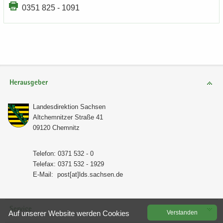
0351 825 - 1091
Herausgeber
Lan­des­di­rek­ti­on Sach­sen
Alt­chem­nit­zer Stra­ße 41
09120 Chem­nitz
Te­le­fon: 0371 532 - 0
Te­le­fax: 0371 532 - 1929
E-​Mail:
post[at]lds.sach­sen.de
Service
Auf un­se­rer Web­site wer­den Coo­kies
Ver­stan­den