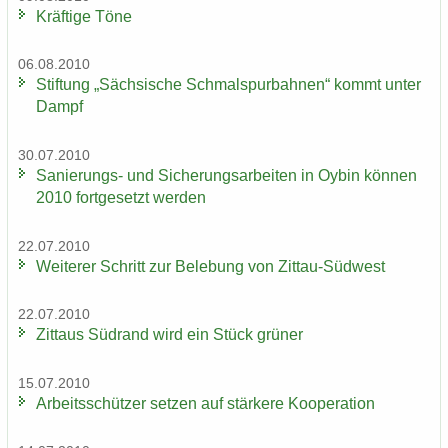
Kräf­ti­ge Töne
06.08.2010
Stif­tung „Säch­si­sche Schmal­spur­bah­nen“ kommt unter
Dampf
30.07.2010
Sanierungs-​ und Si­che­rungs­ar­bei­ten in Oybin kön­nen
2010 fort­ge­setzt wer­den
22.07.2010
Wei­te­rer Schritt zur Be­le­bung von Zittau-​Südwest
22.07.2010
Zit­taus Süd­rand wird ein Stück grü­ner
15.07.2010
Ar­beits­schüt­zer set­zen auf stär­ke­re Ko­ope­ra­ti­on