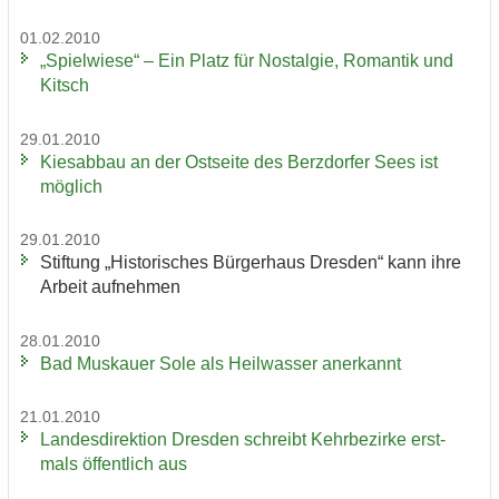
01.02.2010
„Spiel­wie­se“ – Ein Platz für Nost­al­gie, Ro­man­tik und
Kitsch
29.01.2010
Kies­ab­bau an der Ost­sei­te des Berz­dor­fer Sees ist
mög­lich
29.01.2010
Stif­tung „His­to­ri­sches Bür­ger­haus Dres­den“ kann ihre
Ar­beit auf­neh­men
28.01.2010
Bad Mus­kau­er Sole als Heil­was­ser an­er­kannt
21.01.2010
Lan­des­di­rek­ti­on Dres­den schreibt Kehr­be­zir­ke erst­
mals öf­fent­lich aus