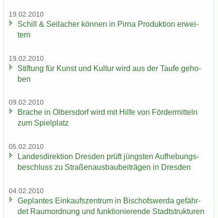
19.02.2010
Schill & Seil­a­cher kön­nen in Pirna Pro­duk­ti­on er­wei­
tern
19.02.2010
Stif­tung für Kunst und Kul­tur wird aus der Taufe ge­ho­
ben
09.02.2010
Bra­che in Ol­bers­dorf wird mit Hilfe von För­der­mit­teln
zum Spiel­platz
05.02.2010
Lan­des­di­rek­ti­on Dres­den prüft jüngs­ten Auf­he­bungs­
be­schluss zu Stra­ßen­aus­bau­bei­trä­gen in Dres­den
04.02.2010
Ge­plan­tes Ein­kaufs­zen­trum in Bi­schofs­wer­da ge­fähr­
det Raum­ord­nung und funk­tio­nie­ren­de Stadt­struk­tu­ren