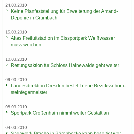
24.03.2010
Keine Plan­fest­stel­lung für Er­wei­te­rung der Amand-​
Deponie in Grum­bach
15.03.2010
Altes Frei­luft­sta­di­on im Eis­sport­park Weiß­was­ser
muss wei­chen
10.03.2010
Ret­tungs­ak­ti­on für Schloss Hai­ne­wal­de geht wei­ter
09.03.2010
Lan­des­di­rek­ti­on Dres­den be­stellt neue Be­zirks­schorn­
stein­fe­ger­meis­ter
08.03.2010
Sport­park Gro­ßen­hain nimmt wei­ter Ge­stalt an
04.03.2010
Sägewerk-​Brache in Bä­ren­he­cke kann be­sei­tigt wer­