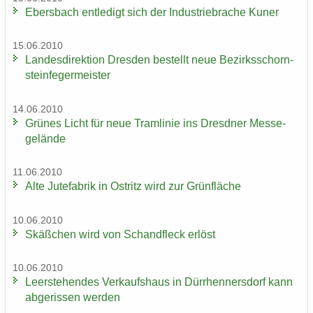
Ebers­bach ent­le­digt sich der In­dus­trie­bra­che Kuner
15.06.2010
Lan­des­di­rek­ti­on Dres­den be­stellt neue Be­zirks­schorn­
stein­fe­ger­meis­ter
14.06.2010
Grü­nes Licht für neue Tram­li­nie ins Dresd­ner Mes­se­
ge­län­de
11.06.2010
Alte Ju­te­fa­brik in Ost­ritz wird zur Grün­flä­che
10.06.2010
Skäß­chen wird von Schand­fleck er­löst
10.06.2010
Leer­ste­hen­des Ver­kaufs­haus in Dürr­hen­ners­dorf kann
ab­ge­ris­sen wer­den