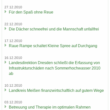
27.12.2010
Für den Spaß ohne Reue
22.12.2010
Die Dä­cher schnee­frei und die Mann­schaft un­fall­frei
17.12.2010
Raue Rampe schal­tet Klei­ne Spree auf Durch­gang
16.12.2010
Lan­des­di­rek­ti­on Dres­den schließt die Er­fas­sung von
In­fra­struk­tur­schä­den nach Som­mer­hoch­was­ser 2010
ab
10.12.2010
Land­kreis Mei­ßen fi­nanz­wirt­schaft­lich auf gutem Wege
03.12.2010
Be­treu­ung und The­ra­pie im op­ti­ma­len Rah­men