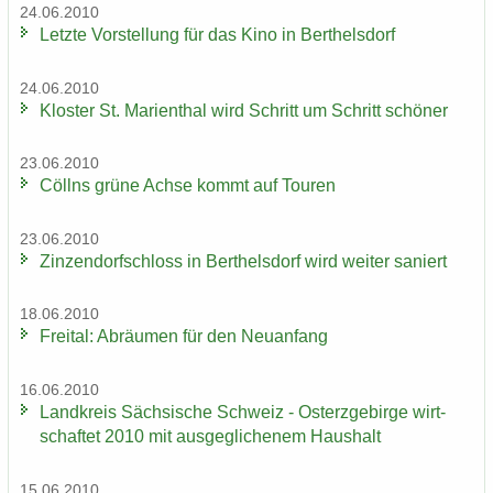
24.06.2010
Letz­te Vor­stel­lung für das Kino in Bert­hels­dorf
24.06.2010
Klos­ter St. Ma­ri­en­thal wird Schritt um Schritt schö­ner
23.06.2010
Cöll­ns grüne Achse kommt auf Tou­ren
23.06.2010
Zin­zen­dorf­schloss in Bert­hels­dorf wird wei­ter sa­niert
18.06.2010
Frei­tal: Ab­räu­men für den Neu­an­fang
16.06.2010
Land­kreis Säch­si­sche Schweiz - Ost­erz­ge­bir­ge wirt­
schaf­tet 2010 mit aus­ge­gli­che­nem Haus­halt
15.06.2010