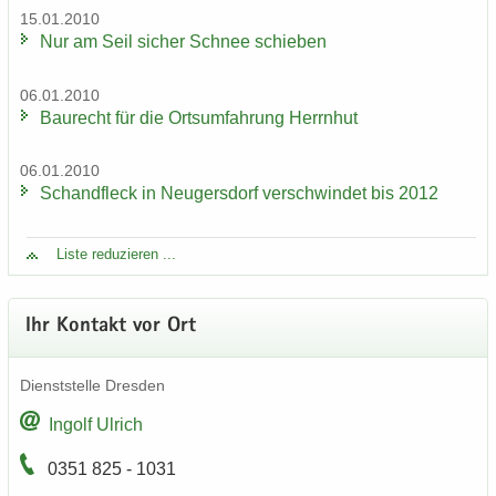
15.01.2010
Nur am Seil si­cher Schnee schie­ben
06.01.2010
Bau­recht für die Orts­um­fah­rung Herrn­hut
06.01.2010
Schand­fleck in Neu­gers­dorf ver­schwin­det bis 2012
Liste re­du­zie­ren ...
Ihr Kon­takt vor Ort
Dienst­stel­le Dres­den
In­golf Ul­rich
0351 825 - 1031