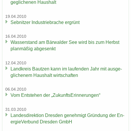
ge­gli­che­nen Haus­halt
19.04.2010
Seb­nit­zer In­dus­trie­bra­che er­grünt
16.04.2010
Was­ser­stand am Bär­wal­der See wird bis zum Herbst
plan­mä­ßig ab­ge­senkt
12.04.2010
Land­kreis Baut­zen kann im lau­fen­den Jahr mit aus­ge­
gli­che­nem Haus­halt wirt­schaf­ten
06.04.2010
Vom Ent­ste­hen der „Zu­kunfts­Er­in­ne­run­gen“
31.03.2010
Lan­des­di­rek­ti­on Dres­den ge­neh­migt Grün­dung der En­
er­gie­Ver­bund Dres­den GmbH