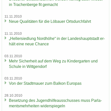
in Tra­chen­ber­ge fit ge­macht
11.11.2010
Neue Qua­li­tä­ten für die Lö­bau­er Orts­durch­fahrt
11.11.2010
„Hel­ler­sied­lung Nord­hö­he“ in der Lan­des­haupt­stadt er­
hält eine neue Chan­ce
03.11.2010
Mehr Si­cher­heit auf dem Weg zu Kin­der­gar­ten und
Schu­le in Witt­gen­dorf
03.11.2010
Von der Stadt­mau­er zum Bal­kon Eu­ro­pas
28.10.2010
Be­set­zung des Ju­gend­hil­fe­aus­schus­ses muss Par­la­
ments­mehr­hei­ten wi­der­spie­geln