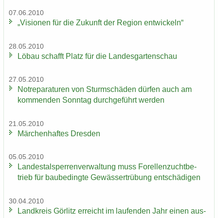
07.06.2010
„Vi­sio­nen für die Zu­kunft der Re­gi­on ent­wi­ckeln“
28.05.2010
Löbau schafft Platz für die Lan­des­gar­ten­schau
27.05.2010
Not­re­pa­ra­tu­ren von Sturm­schä­den dür­fen auch am
kom­men­den Sonn­tag durch­ge­führt wer­den
21.05.2010
Mär­chen­haf­tes Dres­den
05.05.2010
Lan­des­tal­sper­ren­ver­wal­tung muss Fo­rel­len­zucht­be­
trieb für bau­be­ding­te Ge­wäs­ser­trü­bung ent­schä­di­gen
30.04.2010
Land­kreis Gör­litz er­reicht im lau­fen­den Jahr einen aus­