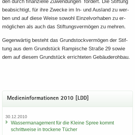
den durch fi­nan­zi­el­le Zu­wen­dun­gen för­dert. Die Stif­tung
be­ab­sich­tigt, für ihre Zwe­cke im In- und Aus­land zu wer­
ben und auf diese Weise so­wohl Ein­zel­vor­ha­ben zu er­
mög­li­chen als auch das Stif­tungs­ver­mö­gen zu meh­ren.
Ge­gen­wär­tig be­steht das Grund­stock­ver­mö­gen der Stif­
tung aus dem Grund­stück Ram­pi­sche Stra­ße 29 sowie
dem auf die­sem Grund­stück er­rich­te­ten Ge­bäu­de­roh­bau.
Me­di­en­in­for­ma­tio­nen 2010 [LDD]
30.12.2010
Was­ser­ma­nage­ment für die Klei­ne Spree kommt
schritt­wei­se in tro­cke­ne Tü­cher