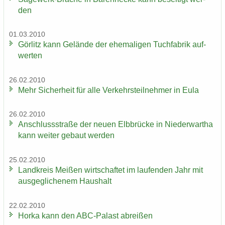
den
01.03.2010
Gör­litz kann Ge­län­de der ehe­ma­li­gen Tuch­fa­brik auf­
wer­ten
26.02.2010
Mehr Si­cher­heit für alle Ver­kehrs­teil­neh­mer in Eula
26.02.2010
An­schluss­stra­ße der neuen Elb­brü­cke in Nie­der­wartha
kann wei­ter ge­baut wer­den
25.02.2010
Land­kreis Mei­ßen wirt­schaf­tet im lau­fen­den Jahr mit
aus­ge­gli­che­nem Haus­halt
22.02.2010
Horka kann den ABC-​Palast ab­rei­ßen