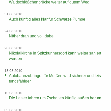
Wald­schlöß­chen­brü­cke wei­ter auf gutem Weg
31.08.2010
Auch künf­tig alles klar für Schwar­ze Pumpe
24.08.2010
Näher dran und voll dabei
20.08.2010
Ni­ko­lai­kir­che in Spitz­kun­ners­dorf kann wei­ter sa­niert
wer­den
13.08.2010
Au­to­bahn­zu­brin­ger für Mei­ßen wird si­che­rer und leis­
tungs­fä­hi­ger
10.08.2010
Die Las­ter fah­ren um Zschai­ten künf­tig außen herum
09.08.2010