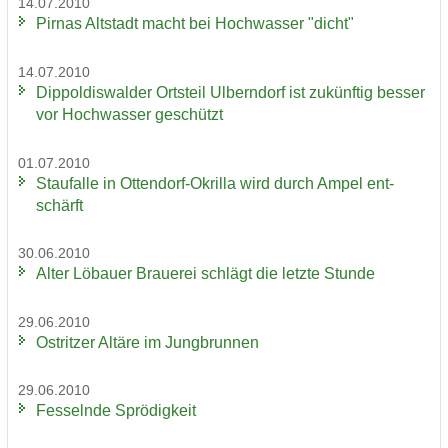
14.07.2010
Pirnas Alt­stadt macht bei Hoch­was­ser "dicht"
14.07.2010
Di­ppol­dis­wal­der Orts­teil Ulb­ern­dorf ist zu­künf­tig bes­ser
vor Hoch­was­ser ge­schützt
01.07.2010
Stau­f­al­le in Ottendorf-​Okrilla wird durch Ampel ent­
schärft
30.06.2010
Alter Lö­bau­er Braue­rei schlägt die letz­te Stun­de
29.06.2010
Ost­rit­zer Al­tä­re im Jung­brun­nen
29.06.2010
Fes­seln­de Sprö­dig­keit