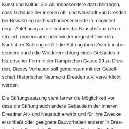
Kunst und Kul­tur. Sie will ins­be­son­de­re dazu bei­tra­gen,
dass Ge­bäu­de der in­ne­ren Alt- und Neu­stadt von Dres­den
bei Be­wah­rung noch vor­han­de­ner Reste in mög­lichst
enger An­leh­nung an die his­to­ri­sche Bau­sub­stanz re­kon­
stru­iert, mo­der­ni­siert oder wie­der­her­ge­stellt wer­den.
Nach ihrer Sat­zung er­füllt die Stif­tung ihren Zweck ins­be­
son­de­re durch die Wie­der­errich­tung eines Ge­bäu­des in
his­to­ri­scher Form in der Ram­pi­schen Gasse 29 zu Dres­
den. Die­ses Vor­ha­ben soll ge­mein­sam mit der Ge­sell­
schaft His­to­ri­scher Neu­markt Dres­den e.V. ver­wirk­licht
wer­den.
Die Stif­tungs­sat­zung sieht fer­ner die Mög­lich­keit vor,
dass die Stif­tung auch an­de­re Ge­bäu­de in der in­ne­ren
Dresd­ner Alt- und Neu­stadt er­wirbt und für ihre Zwe­cke
er­schließt oder ge­eig­ne­te Bau­vor­ha­ben an­de­rer in Dres­