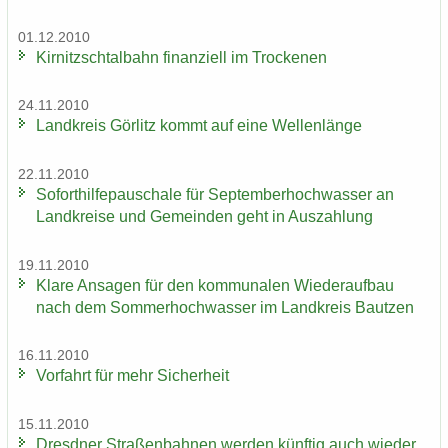
01.12.2010
Kir­nitzsch­tal­bahn fi­nan­zi­ell im Tro­cke­nen
24.11.2010
Land­kreis Gör­litz kommt auf eine Wel­len­län­ge
22.11.2010
So­fort­hil­fe­pau­scha­le für Sep­tem­ber­hoch­was­ser an
Land­krei­se und Ge­mein­den geht in Aus­zah­lung
19.11.2010
Klare An­sa­gen für den kom­mu­na­len Wie­der­auf­bau
nach dem Som­mer­hoch­was­ser im Land­kreis Baut­zen
16.11.2010
Vor­fahrt für mehr Si­cher­heit
15.11.2010
Dresd­ner Stra­ßen­bah­nen wer­den künf­tig auch wie­der