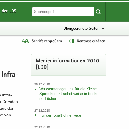
 der LDS
Übergeordnete Seiten
Schrift vergrößern
Kontrast erhöhen
Me­di­en­in­for­ma­tio­nen 2010
[LDD]
 In­fra­
30.12.2010
Was­ser­ma­nage­ment für die Klei­ne
Spree kommt schritt­wei­se in tro­cke­
In­fra­
ne Tü­cher
rk Dres­den
 aus der
27.12.2010
­me von
Für den Spaß ohne Reue
22.12.2010