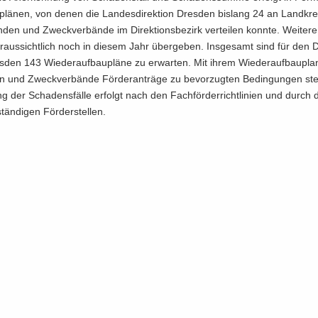
­plä­nen, von denen die Lan­des­di­rek­ti­on Dres­den bis­lang 24 an Land­kre
­den und Zweck­ver­bän­de im Di­rek­ti­ons­be­zirk ver­tei­len konn­te. Wei­te­
­aus­sicht­lich noch in die­sem Jahr über­ge­ben. Ins­ge­samt sind für den Di­
s­den 143 Wie­der­auf­bau­plä­ne zu er­war­ten. Mit ihrem Wie­der­auf­bau­pl
und Zweck­ver­bän­de För­der­an­trä­ge zu be­vor­zug­ten Be­din­gun­gen stel
ung der Scha­dens­fäl­le er­folgt nach den Fach­för­der­richt­li­ni­en und durch 
stän­di­gen För­der­stel­len.