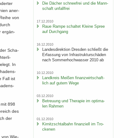
Die Dä­cher schnee­frei und die Mann­
­der­ter
schaft un­fall­frei
ni­en an­er­
 Reihe von
17.12.2010
 durch
Raue Rampe schal­tet Klei­ne Spree
auf Durch­gang
r er­gän­
16.12.2010
Lan­des­di­rek­ti­on Dres­den schließt die
 der Scha­
Er­fas­sung von In­fra­struk­tur­schä­den
ter­li­
nach Som­mer­hoch­was­ser 2010 ab
e­legt. In
cha­dens­
10.12.2010
Land­kreis Mei­ßen fi­nanz­wirt­schaft­
Fall ist
lich auf gutem Wege
cha­dens­
03.12.2010
Be­treu­ung und The­ra­pie im op­ti­ma­
n mit 898
len Rah­men
e­reich des
ich der
01.12.2010
Kir­nitzsch­tal­bahn fi­nan­zi­ell im Tro­
cke­nen
rm von Wie­