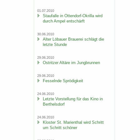
01.07.2010
Stau­f­al­le in Ottendorf-​Okrilla wird
durch Ampel ent­schärft
30.06.2010
Alter Lö­bau­er Braue­rei schlägt die
letz­te Stun­de
29.06.2010
Ost­rit­zer Al­tä­re im Jung­brun­nen
29.06.2010
Fes­seln­de Sprö­dig­keit
24.06.2010
Letz­te Vor­stel­lung für das Kino in
Bert­hels­dorf
24.06.2010
Klos­ter St. Ma­ri­en­thal wird Schritt
um Schritt schö­ner