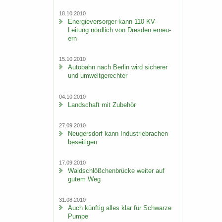
18.10.2010
En­er­gie­ver­sor­ger kann 110 KV-​
Leitung nörd­lich von Dres­den er­neu­
ern
15.10.2010
Au­to­bahn nach Ber­lin wird si­che­rer
und um­welt­ge­rech­ter
04.10.2010
Land­schaft mit Zu­be­hör
27.09.2010
Neu­gers­dorf kann In­dus­trie­bra­chen
be­sei­ti­gen
17.09.2010
Wald­schlöß­chen­brü­cke wei­ter auf
gutem Weg
31.08.2010
Auch künf­tig alles klar für Schwar­ze
Pumpe