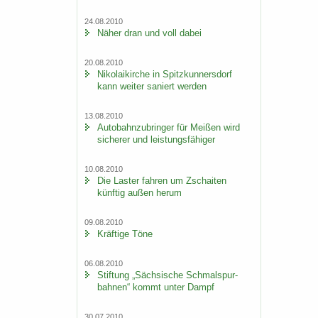
24.08.2010
Näher dran und voll dabei
20.08.2010
Ni­ko­lai­kir­che in Spitz­kun­ners­dorf
kann wei­ter sa­niert wer­den
13.08.2010
Au­to­bahn­zu­brin­ger für Mei­ßen wird
si­che­rer und leis­tungs­fä­hi­ger
10.08.2010
Die Las­ter fah­ren um Zschai­ten
künf­tig außen herum
09.08.2010
Kräf­ti­ge Töne
06.08.2010
Stif­tung „Säch­si­sche Schmal­spur­
bah­nen“ kommt unter Dampf
30.07.2010