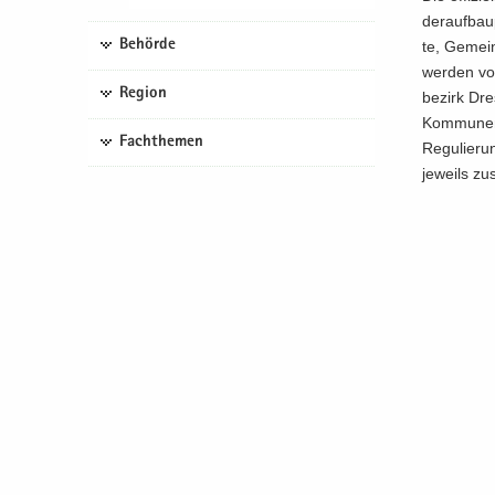
der­auf­bau
Behörde
te, Ge­mein
wer­den vor
Region
be­zirk Dre
Kom­mu­nen 
Fachthemen
Re­gu­lie­r
je­weils zu­