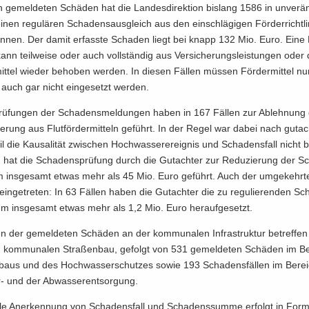
 ge­mel­de­ten Schä­den hat die Lan­des­di­rek­ti­on bis­lang 1586 in un­ver­än
nen re­gu­lä­ren Scha­dens­aus­gleich aus den ein­schlä­gi­gen För­der­richt­li­
n­nen. Der damit er­fass­te Scha­den liegt bei knapp 132 Mio. Euro. Eine
nn teil­wei­se oder auch voll­stän­dig aus Ver­si­che­rungs­leis­tun­gen oder
t­tel wie­der be­ho­ben wer­den. In die­sen Fäl­len müs­sen För­der­mit­tel nu
auch gar nicht ein­ge­setzt wer­den.
rü­fun­gen der Scha­dens­mel­dun­gen haben in 167 Fäl­len zur Ab­leh­nung
lie­rung aus Flut­för­der­mit­teln ge­führt. In der Regel war dabei nach gut­ach­
l die Kau­sa­li­tät zwi­schen Hoch­was­ser­er­eig­nis und Scha­dens­fall nicht b
n hat die Scha­dens­prü­fung durch die Gut­ach­ter zur Re­du­zie­rung der S
ins­ge­samt etwas mehr als 45 Mio. Euro ge­führt. Auch der um­ge­kehr­te 
s ein­ge­tre­ten: In 63 Fäl­len haben die Gut­ach­ter die zu re­gu­lie­ren­den S
 ins­ge­samt etwas mehr als 1,2 Mio. Euro her­auf­ge­setzt.
n der ge­mel­de­ten Schä­den an der kom­mu­na­len In­fra­struk­tur be­tref­fe
n kom­mu­na­len Stra­ßen­bau, ge­folgt von 531 ge­mel­de­ten Schä­den im B
­baus und des Hoch­was­ser­schut­zes sowie 193 Scha­dens­fäl­len im Be­re
​ und der Ab­was­ser­ent­sor­gung.
i­el­le An­er­ken­nung von Scha­dens­fall und Scha­dens­sum­me er­folgt in Fo