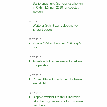
Sanierungs-​ und Si­che­rungs­ar­bei­ten
in Oybin kön­nen 2010 fort­ge­setzt
wer­den
22.07.2010
Wei­te­rer Schritt zur Be­le­bung von
Zittau-​Südwest
22.07.2010
Zit­taus Süd­rand wird ein Stück grü­
ner
15.07.2010
Ar­beits­schüt­zer set­zen auf stär­ke­re
Ko­ope­ra­ti­on
14.07.2010
Pirnas Alt­stadt macht bei Hoch­was­
ser "dicht"
14.07.2010
Di­ppol­dis­wal­der Orts­teil Ulb­ern­dorf
ist zu­künf­tig bes­ser vor Hoch­was­ser
ge­schützt