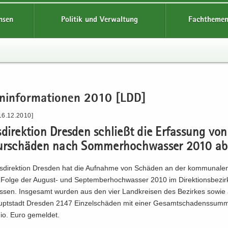
hsen
Politik und Verwaltung
Fachthemen
en­in­for­ma­tio­nen 2010 [LDD]
16.12.2010]
­di­rek­ti­on Dres­den schließt die Er­fas­sung von
tur­schä­den nach Som­mer­hoch­was­ser 2010 ab
­di­rek­ti­on Dres­den hat die Auf­nah­me von Schä­den an der kom­mu­na­len 
n Folge der August-​ und Sep­tem­ber­hoch­was­ser 2010 im Di­rek­ti­ons­be­zi
os­sen. Ins­ge­samt wur­den aus den vier Land­krei­sen des Be­zir­kes sowie
upt­stadt Dres­den 2147 Ein­zel­schä­den mit einer Ge­samt­scha­dens­sum
io. Euro ge­mel­det.