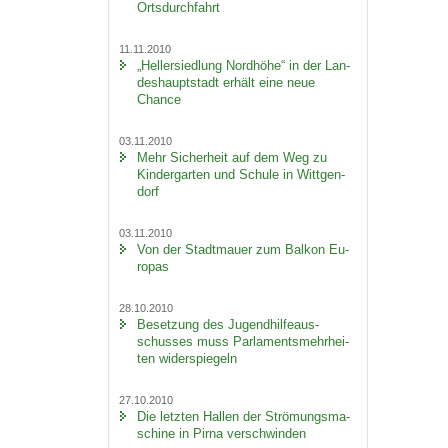
Orts­durch­fahrt
11.11.2010
„Hel­ler­sied­lung Nord­hö­he“ in der Lan­
des­haupt­stadt er­hält eine neue
Chan­ce
03.11.2010
Mehr Si­cher­heit auf dem Weg zu
Kin­der­gar­ten und Schu­le in Witt­gen­
dorf
03.11.2010
Von der Stadt­mau­er zum Bal­kon Eu­
ro­pas
28.10.2010
Be­set­zung des Ju­gend­hil­fe­aus­
schus­ses muss Par­la­ments­mehr­hei­
ten wi­der­spie­geln
27.10.2010
Die letz­ten Hal­len der Strö­mungs­ma­
schi­ne in Pirna ver­schwin­den