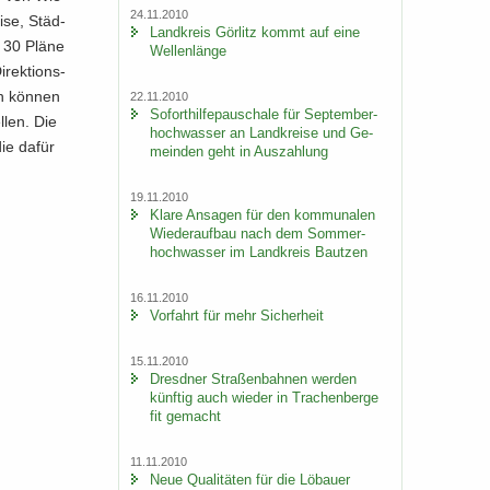
24.11.2010
i­se, Städ­
Land­kreis Gör­litz kommt auf eine
re 30 Pläne
Wel­len­län­ge
rek­ti­ons­
an kön­nen
22.11.2010
So­fort­hil­fe­pau­scha­le für Sep­tem­ber­
­len. Die
hoch­was­ser an Land­krei­se und Ge­
die dafür
mein­den geht in Aus­zah­lung
19.11.2010
Klare An­sa­gen für den kom­mu­na­len
Wie­der­auf­bau nach dem Som­mer­
hoch­was­ser im Land­kreis Baut­zen
16.11.2010
Vor­fahrt für mehr Si­cher­heit
15.11.2010
Dresd­ner Stra­ßen­bah­nen wer­den
künf­tig auch wie­der in Tra­chen­ber­ge
fit ge­macht
11.11.2010
Neue Qua­li­tä­ten für die Lö­bau­er