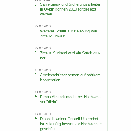
Sanierungs-​ und Si­che­rungs­ar­bei­ten
in Oybin kön­nen 2010 fort­ge­setzt
wer­den
22.07.2010
Wei­te­rer Schritt zur Be­le­bung von
Zittau-​Südwest
22.07.2010
Zit­taus Süd­rand wird ein Stück grü­
ner
15.07.2010
Ar­beits­schüt­zer set­zen auf stär­ke­re
Ko­ope­ra­ti­on
14.07.2010
Pirnas Alt­stadt macht bei Hoch­was­
ser "dicht"
14.07.2010
Di­ppol­dis­wal­der Orts­teil Ulb­ern­dorf
ist zu­künf­tig bes­ser vor Hoch­was­ser
ge­schützt