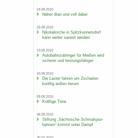
24.08.2010
Näher dran und voll dabei
20.08.2010
Ni­ko­lai­kir­che in Spitz­kun­ners­dorf
kann wei­ter sa­niert wer­den
13.08.2010
Au­to­bahn­zu­brin­ger für Mei­ßen wird
si­che­rer und leis­tungs­fä­hi­ger
10.08.2010
Die Las­ter fah­ren um Zschai­ten
künf­tig außen herum
09.08.2010
Kräf­ti­ge Töne
06.08.2010
Stif­tung „Säch­si­sche Schmal­spur­
bah­nen“ kommt unter Dampf
30.07.2010