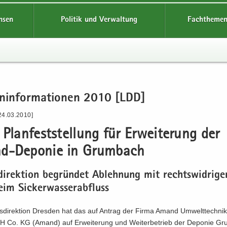
hsen
Politik und Verwaltung
Fachthemen
en­in­for­ma­tio­nen 2010 [LDD]
24.03.2010]
Plan­fest­stel­lung für Er­wei­te­rung der
-​Deponie in Grum­bach
di­rek­ti­on be­grün­det Ab­leh­nung mit rechts­wid­ri­g
im Si­cker­was­ser­ab­fluss
s­di­rek­ti­on Dres­den hat das auf An­trag der Firma Amand Um­welt­tech­n
Co. KG (Amand) auf Er­wei­te­rung und Wei­ter­be­trieb der De­po­nie G