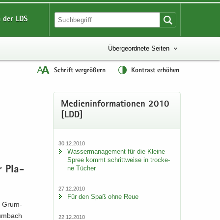
 der LDS
Übergeordnete Seiten
Schrift vergrößern
Kontrast erhöhen
Me­di­en­in­for­ma­tio­nen 2010
[LDD]
30.12.2010
Was­ser­ma­nage­ment für die Klei­ne
Spree kommt schritt­wei­se in tro­cke­
ne Tü­cher
er Pla­
27.12.2010
Für den Spaß ohne Reue
ik Grum­
rum­bach
22.12.2010