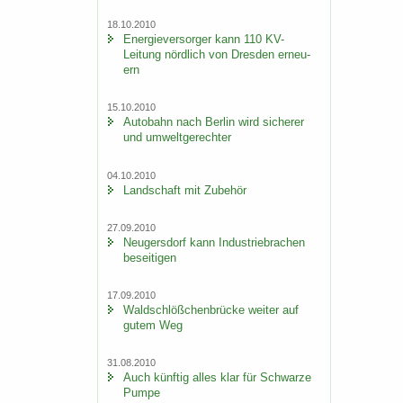
18.10.2010
En­er­gie­ver­sor­ger kann 110 KV-​
Leitung nörd­lich von Dres­den er­neu­
ern
15.10.2010
Au­to­bahn nach Ber­lin wird si­che­rer
und um­welt­ge­rech­ter
04.10.2010
Land­schaft mit Zu­be­hör
27.09.2010
Neu­gers­dorf kann In­dus­trie­bra­chen
be­sei­ti­gen
17.09.2010
Wald­schlöß­chen­brü­cke wei­ter auf
gutem Weg
31.08.2010
Auch künf­tig alles klar für Schwar­ze
Pumpe