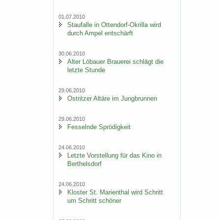
01.07.2010
Stau­f­al­le in Ottendorf-​Okrilla wird
durch Ampel ent­schärft
30.06.2010
Alter Lö­bau­er Braue­rei schlägt die
letz­te Stun­de
29.06.2010
Ost­rit­zer Al­tä­re im Jung­brun­nen
29.06.2010
Fes­seln­de Sprö­dig­keit
24.06.2010
Letz­te Vor­stel­lung für das Kino in
Bert­hels­dorf
24.06.2010
Klos­ter St. Ma­ri­en­thal wird Schritt
um Schritt schö­ner