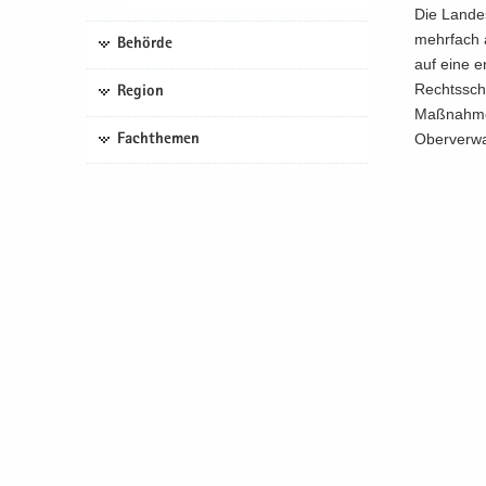
Die Lan­des­
mehr­fach a
Behörde
auf eine en
Rechts­schu
Region
Maß­nah­me­
Ober­ver­wa
Fachthemen