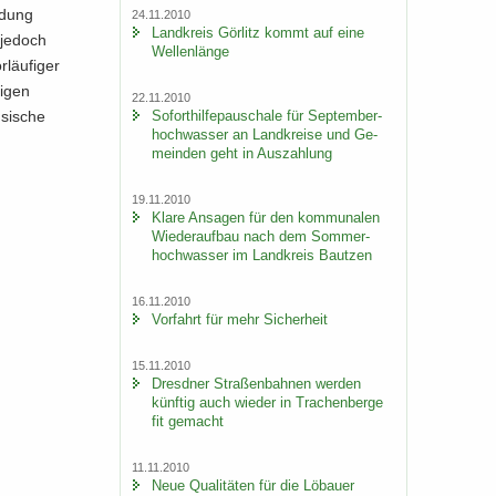
i­dung
24.11.2010
Land­kreis Gör­litz kommt auf eine
 je­doch
Wel­len­län­ge
läu­fi­ger
i­gen
22.11.2010
So­fort­hil­fe­pau­scha­le für Sep­tem­ber­
­si­sche
hoch­was­ser an Land­krei­se und Ge­
mein­den geht in Aus­zah­lung
19.11.2010
Klare An­sa­gen für den kom­mu­na­len
Wie­der­auf­bau nach dem Som­mer­
hoch­was­ser im Land­kreis Baut­zen
16.11.2010
Vor­fahrt für mehr Si­cher­heit
15.11.2010
Dresd­ner Stra­ßen­bah­nen wer­den
künf­tig auch wie­der in Tra­chen­ber­ge
fit ge­macht
11.11.2010
Neue Qua­li­tä­ten für die Lö­bau­er