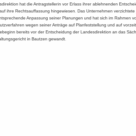
di­rek­ti­on hat die An­trag­stel­le­rin vor Er­lass ihrer ab­leh­nen­den Ent­sche
uf ihre Rechts­auf­fas­sung hin­ge­wie­sen. Das Un­ter­neh­men ver­zich­te­te
t­spre­chen­de An­pas­sung sei­ner Pla­nun­gen und hat sich im Rah­men vor­
tz­ver­fah­ren wegen sei­ner An­trä­ge auf Plan­fest­stel­lung und auf vor­zei­t
be­ginn be­reits vor der Ent­schei­dung der Lan­des­di­rek­ti­on an das Säch
l­tungs­ge­richt in Baut­zen ge­wandt.