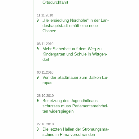
Orts­durch­fahrt
11.11.2010
„Hel­ler­sied­lung Nord­hö­he“ in der Lan­
des­haupt­stadt er­hält eine neue
Chan­ce
03.11.2010
Mehr Si­cher­heit auf dem Weg zu
Kin­der­gar­ten und Schu­le in Witt­gen­
dorf
03.11.2010
Von der Stadt­mau­er zum Bal­kon Eu­
ro­pas
28.10.2010
Be­set­zung des Ju­gend­hil­fe­aus­
schus­ses muss Par­la­ments­mehr­hei­
ten wi­der­spie­geln
27.10.2010
Die letz­ten Hal­len der Strö­mungs­ma­
schi­ne in Pirna ver­schwin­den