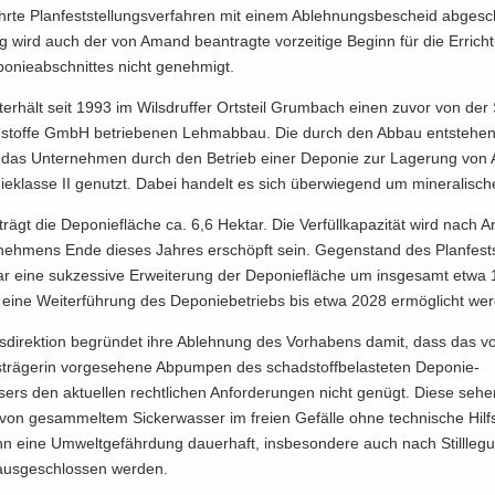
hr­te Plan­fest­stel­lungs­ver­fah­ren mit einem Ab­leh­nungs­be­scheid ab­ge­s
tig wird auch der von Amand be­an­trag­te vor­zei­ti­ge Be­ginn für die Er­rich
­nie­ab­schnit­tes nicht ge­neh­migt.
er­hält seit 1993 im Wilsd­ruf­fer Orts­teil Grum­bach einen zuvor von der 
stof­fe GmbH be­trie­be­nen Lehm­ab­bau. Die durch den Abbau ent­ste­he
 das Un­ter­neh­men durch den Be­trieb einer De­po­nie zur La­ge­rung von Ab
ie­klas­se II ge­nutzt. Dabei han­delt es sich über­wie­gend um mi­ne­ra­li­sche 
trägt die De­po­nie­flä­che ca. 6,6 Hekt­ar. Die Ver­füll­ka­pa­zi­tät wird nach 
neh­mens Ende die­ses Jah­res er­schöpft sein. Ge­gen­stand des Plan­fest­s
r eine suk­zes­si­ve Er­wei­te­rung der De­po­nie­flä­che um ins­ge­samt etwa
 eine Wei­ter­füh­rung des De­po­nie­be­triebs bis etwa 2028 er­mög­licht wer­
­di­rek­ti­on be­grün­det ihre Ab­leh­nung des Vor­ha­bens damit, dass das v
­trä­ge­rin vor­ge­se­he­ne Ab­pum­pen des schad­stoff­be­las­te­ten Deponie-​
rs den ak­tu­el­len recht­li­chen An­for­de­run­gen nicht ge­nügt. Diese seh
t von ge­sam­mel­tem Si­cker­was­ser im frei­en Ge­fäl­le ohne tech­ni­sche Hilfs­
 eine Um­welt­ge­fähr­dung dau­er­haft, ins­be­son­de­re auch nach Still­le­
aus­ge­schlos­sen wer­den.