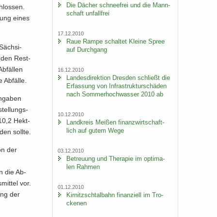
Die Dä­cher schnee­frei und die Mann­
chlos­sen.
schaft un­fall­frei
­tung eines
17.12.2010
Raue Rampe schal­tet Klei­ne Spree
Säch­si­
auf Durch­gang
n­den Rest­
­fäl­len
16.12.2010
Lan­des­di­rek­ti­on Dres­den schließt die
Ab­fäl­le.
Er­fas­sung von In­fra­struk­tur­schä­den
nach Som­mer­hoch­was­ser 2010 ab
An­ga­ben
tel­lungs­
10.12.2010
 10,2 Hekt­
Land­kreis Mei­ßen fi­nanz­wirt­schaft­
lich auf gutem Wege
den soll­te.
on der
03.12.2010
Be­treu­ung und The­ra­pie im op­ti­ma­
len Rah­men
en die Ab­
mit­tel vor.
01.12.2010
gung der
Kir­nitzsch­tal­bahn fi­nan­zi­ell im Tro­
cke­nen