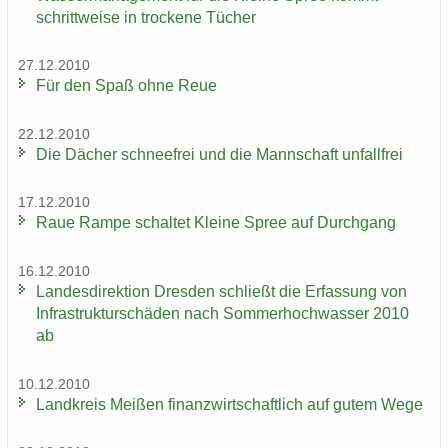
schritt­wei­se in tro­cke­ne Tü­cher
27.12.2010
Für den Spaß ohne Reue
22.12.2010
Die Dä­cher schnee­frei und die Mann­schaft un­fall­frei
17.12.2010
Raue Rampe schal­tet Klei­ne Spree auf Durch­gang
16.12.2010
Lan­des­di­rek­ti­on Dres­den schließt die Er­fas­sung von
In­fra­struk­tur­schä­den nach Som­mer­hoch­was­ser 2010
ab
10.12.2010
Land­kreis Mei­ßen fi­nanz­wirt­schaft­lich auf gutem Wege