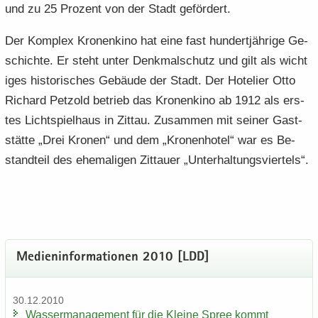
und zu 25 Pro­zent von der Stadt ge­för­dert.
Der Kom­plex Kro­nen­ki­no hat eine fast hun­dert­jäh­ri­ge Ge­
schich­te. Er steht unter Denk­mal­schutz und gilt als wich­t
i­ges his­to­ri­sches Ge­bäu­de der Stadt. Der Ho­te­lier Otto
Ri­chard Pet­zold be­trieb das Kro­nen­ki­no ab 1912 als ers­
tes Licht­spiel­haus in Zit­tau. Zu­sam­men mit sei­ner Gast­
stät­te „Drei Kro­nen“ und dem „Kro­nen­ho­tel“ war es Be­
stand­teil des ehe­ma­li­gen Zit­tau­er „Un­ter­hal­tungs­vier­tels“.
Me­di­en­in­for­ma­tio­nen 2010 [LDD]
30.12.2010
Was­ser­ma­nage­ment für die Klei­ne Spree kommt