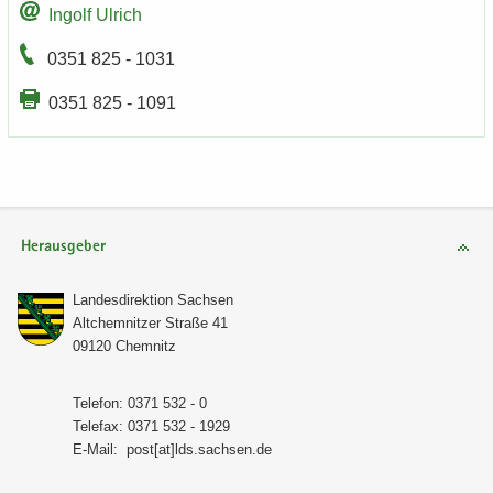
In­golf Ul­rich
0351 825 - 1031
0351 825 - 1091
Herausgeber
Lan­des­di­rek­ti­on Sach­sen
Alt­chem­nit­zer Stra­ße 41
09120 Chem­nitz
Te­le­fon: 0371 532 - 0
Te­le­fax: 0371 532 - 1929
E-​Mail:
post[at]lds.sach­sen.de