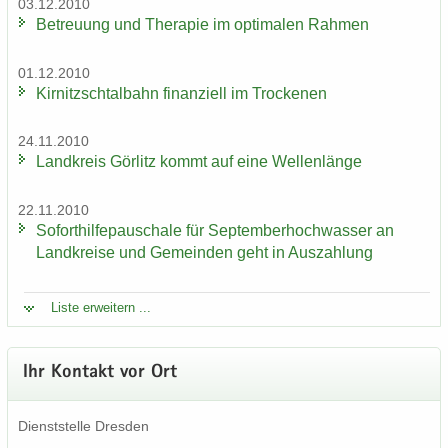
03.12.2010
Be­treu­ung und The­ra­pie im op­ti­ma­len Rah­men
01.12.2010
Kir­nitzsch­tal­bahn fi­nan­zi­ell im Tro­cke­nen
24.11.2010
Land­kreis Gör­litz kommt auf eine Wel­len­län­ge
22.11.2010
So­fort­hil­fe­pau­scha­le für Sep­tem­ber­hoch­was­ser an
Land­krei­se und Ge­mein­den geht in Aus­zah­lung
Liste er­wei­tern ...
Ihr Kon­takt vor Ort
Dienst­stel­le Dres­den