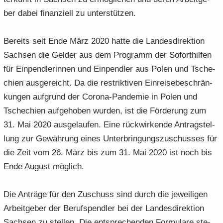
ber dabei fi­nan­zi­ell zu un­ter­stüt­zen.
Be­reits seit Ende März 2020 hatte die Lan­des­di­rek­ti­on
Sach­sen die Gel­der aus dem Pro­gramm der So­fort­hil­fen
für Ein­pend­le­rin­nen und Ein­pend­ler aus Polen und Tsche­
chi­en aus­ge­reicht. Da die re­strik­ti­ven Ein­rei­se­be­schrän­
kun­gen auf­grund der Corona-​Pandemie in Polen und
Tsche­chi­en auf­ge­ho­ben wur­den, ist die För­de­rung zum
31. Mai 2020 aus­ge­lau­fen. Eine rück­wir­ken­de An­trag­stel­
lung zur Ge­wäh­rung eines Un­ter­brin­gungs­zu­schus­ses für
die Zeit vom 26. März bis zum 31. Mai 2020 ist noch bis
Ende Au­gust mög­lich.
Die An­trä­ge für den Zu­schuss sind durch die je­wei­li­gen
Ar­beit­ge­ber der Be­rufs­pend­ler bei der Lan­des­di­rek­ti­on
Sach­sen zu stel­len. Die ent­spre­chen­den For­mu­la­re ste­