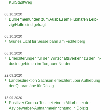
Kur­Stadt­Weg
08.10.2020
Bür­ger­mei­nun­gen zum Aus­bau am Flug­ha­fen Leip­
zig/Halle sind ge­fragt
08.10.2020
Grü­nes Licht für Ses­sel­bahn am Fich­tel­berg
06.10.2020
Er­leich­te­run­gen für den Wirt­schafts­ver­kehr zu den In­
dus­trie­ge­bie­ten im Tor­gau­er Nor­den
22.09.2020
Lan­des­di­rek­ti­on Sach­sen er­leich­tert über Auf­he­bung
der Qua­ran­tä­ne für Döl­zig
18.09.2020
Po­si­ti­ver Corona-​Test bei einem Mit­ar­bei­ter der
Asylbewerber-​Aufnahmeeinrichtung in Döl­zig