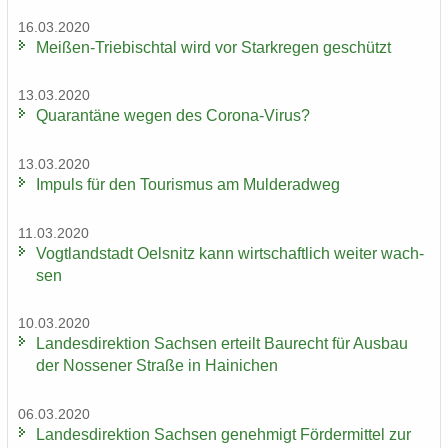
16.03.2020
Meißen-​Triebischtal wird vor Stark­re­gen ge­schützt
13.03.2020
Qua­ran­tä­ne wegen des Corona-​Virus?
13.03.2020
Im­puls für den Tou­ris­mus am Mul­derad­weg
11.03.2020
Vogt­land­stadt Oels­nitz kann wirt­schaft­lich wei­ter wach­
sen
10.03.2020
Lan­des­di­rek­ti­on Sach­sen er­teilt Bau­recht für Aus­bau
der Nos­se­ner Stra­ße in Hai­ni­chen
06.03.2020
Lan­des­di­rek­ti­on Sach­sen ge­neh­migt För­der­mit­tel zur