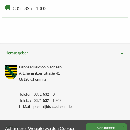
0351 825 - 1003
Herausgeber
Lan­des­di­rek­ti­on Sach­sen
Alt­chem­nit­zer Stra­ße 41
09120 Chem­nitz
Te­le­fon: 0371 532 - 0
Te­le­fax: 0371 532 - 1929
E-​Mail:
post[at]lds.sach­sen.de
Service
Auf un­se­rer Web­site wer­den Coo­kies
Ver­stan­den