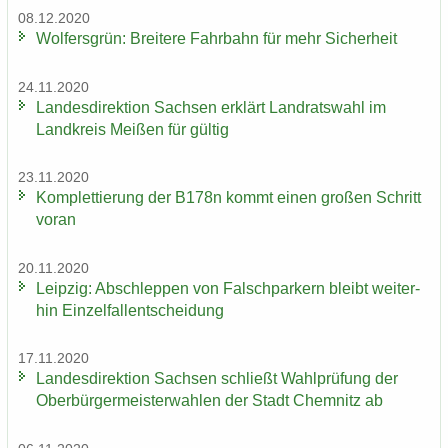
08.12.2020
Wol­fers­grün: Brei­te­re Fahr­bahn für mehr Si­cher­heit
24.11.2020
Lan­des­di­rek­ti­on Sach­sen er­klärt Land­rats­wahl im
Land­kreis Mei­ßen für gül­tig
23.11.2020
Kom­plet­tie­rung der B178n kommt einen gro­ßen Schritt
voran
20.11.2020
Leip­zig: Ab­schlep­pen von Falsch­par­kern bleibt wei­ter­
hin Ein­zel­fall­ent­schei­dung
17.11.2020
Lan­des­di­rek­ti­on Sach­sen schließt Wahl­prü­fung der
Ober­bür­ger­meis­ter­wah­len der Stadt Chem­nitz ab