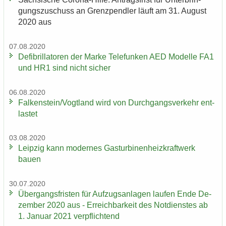
gungs­zu­schuss an Grenz­pend­ler läuft am 31. Au­gust
2020 aus
07.08.2020
De­fi­bril­la­to­ren der Marke Te­le­fun­ken AED Mo­del­le FA1
und HR1 sind nicht si­cher
06.08.2020
Fal­ken­stein/Vogt­land wird von Durch­gangs­ver­kehr ent­
las­tet
03.08.2020
Leip­zig kann mo­der­nes Gas­tur­bi­nen­heiz­kraft­werk
bauen
30.07.2020
Über­gangs­fris­ten für Auf­zugs­an­la­gen lau­fen Ende De­
zem­ber 2020 aus - Er­reich­bar­keit des Not­diens­tes ab
1. Ja­nu­ar 2021 ver­pflich­tend