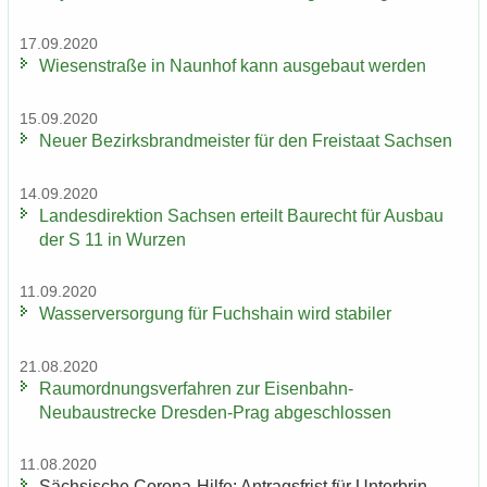
17.09.2020
Wie­sen­stra­ße in Naun­hof kann aus­ge­baut wer­den
15.09.2020
Neuer Be­zirks­brand­meis­ter für den Frei­staat Sach­sen
14.09.2020
Lan­des­di­rek­ti­on Sach­sen er­teilt Bau­recht für Aus­bau
der S 11 in Wur­zen
11.09.2020
Was­ser­ver­sor­gung für Fuchs­hain wird sta­bi­ler
21.08.2020
Raum­ord­nungs­ver­fah­ren zur Eisenbahn-​
Neubaustrecke Dresden-​Prag ab­ge­schlos­sen
11.08.2020
Säch­si­sche Corona-​Hilfe: An­trags­frist für Un­ter­brin­