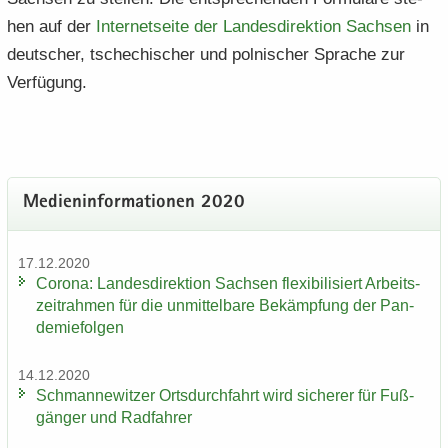
hen auf der
In­ter­net­sei­te der Lan­des­di­rek­ti­on Sach­sen
in
deut­scher, tsche­chi­scher und pol­ni­scher Spra­che zur
Ver­fü­gung.
Me­di­en­in­for­ma­tio­nen 2020
17.12.2020
Co­ro­na: Lan­des­di­rek­ti­on Sach­sen fle­xi­bi­li­siert Ar­beits­
zeit­rah­men für die un­mit­tel­ba­re Be­kämp­fung der Pan­
de­mie­fol­gen
14.12.2020
Sch­man­ne­wit­zer Orts­durch­fahrt wird si­che­rer für Fuß­
gän­ger und Rad­fah­rer