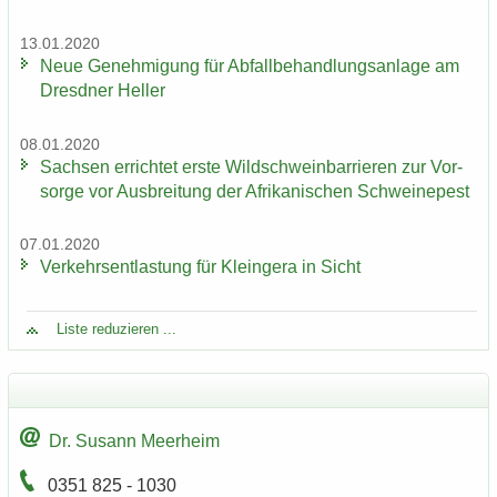
13.01.2020
Neue Ge­neh­mi­gung für Ab­fall­be­hand­lungs­an­la­ge am
Dresd­ner Hel­ler
08.01.2020
Sach­sen er­rich­tet erste Wild­schwein­bar­rie­ren zur Vor­
sor­ge vor Aus­brei­tung der Afri­ka­ni­schen Schwei­ne­pest
07.01.2020
Ver­kehrs­ent­las­tung für Klein­ge­ra in Sicht
Liste re­du­zie­ren ...
Dr. Su­sann Meer­heim
0351 825 - 1030