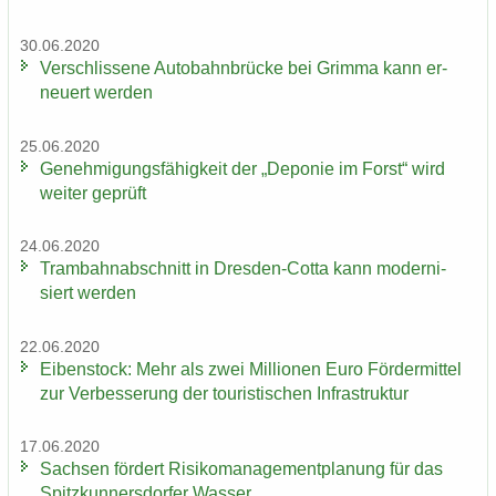
30.06.2020
Ver­schlis­se­ne Au­to­bahn­brü­cke bei Grim­ma kann er­
neu­ert wer­den
25.06.2020
Ge­neh­mi­gungs­fä­hig­keit der „De­po­nie im Forst“ wird
wei­ter ge­prüft
24.06.2020
Tram­bahn­ab­schnitt in Dresden-​Cotta kann mo­der­ni­
siert wer­den
22.06.2020
Ei­ben­stock: Mehr als zwei Mil­lio­nen Euro För­der­mit­tel
zur Ver­bes­se­rung der tou­ris­ti­schen In­fra­struk­tur
17.06.2020
Sach­sen för­dert Ri­si­ko­ma­nage­ment­pla­nung für das
Spitz­kun­ners­dor­fer Was­ser