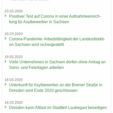
23.03.2020
Po­si­ti­ver Test auf Co­ro­na in einer Auf­nah­me­ein­rich­
tung für Asyl­be­wer­ber in Sach­sen
20.03.2020
Corona-​Pandemie: Ar­beits­fä­hig­keit der Lan­des­di­rek­ti­
on Sach­sen wird si­cher­ge­stellt
19.03.2020
Viele Un­ter­neh­men in Sach­sen dür­fen ohne An­trag an
Sonn- und Fei­er­ta­gen ar­bei­ten
18.03.2020
Un­ter­kunft für Asyl­be­wer­ber an der Bre­mer Stra­ße in
Dres­den wird Ende 2020 ge­schlos­sen
16.03.2020
Dres­den kann Alt­last im Stadt­teil Lau­be­gast be­sei­ti­gen