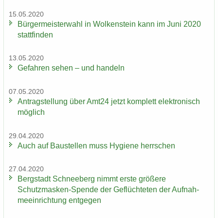
15.05.2020
Bür­ger­meis­ter­wahl in Wol­ken­stein kann im Juni 2020
statt­fin­den
13.05.2020
Ge­fah­ren sehen – und han­deln
07.05.2020
An­trag­stel­lung über Amt24 jetzt kom­plett elek­tro­nisch
mög­lich
29.04.2020
Auch auf Bau­stel­len muss Hy­gie­ne herr­schen
27.04.2020
Berg­stadt Schnee­berg nimmt erste grö­ße­re
Schutzmasken-​Spende der Ge­flüch­te­ten der Auf­nah­
me­ein­rich­tung ent­ge­gen