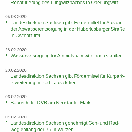
Re­na­tu­rie­rung des Lung­witz­ba­ches in Ober­lung­witz
05.03.2020
Lan­des­di­rek­ti­on Sach­sen gibt För­der­mit­tel für Aus­bau
der Ab­was­ser­ent­sor­gung in der Hu­ber­tus­bur­ger Stra­ße
in Oschatz frei
28.02.2020
Was­ser­ver­sor­gung für Am­mels­hain wird noch sta­bi­ler
20.02.2020
Lan­des­di­rek­ti­on Sach­sen gibt För­der­mit­tel für Kur­park­
erwei­te­rung in Bad Lau­sick frei
06.02.2020
Bau­recht für DVB am Neu­städ­ter Markt
04.02.2020
Lan­des­di­rek­ti­on Sach­sen ge­neh­migt Geh- und Rad­
weg ent­lang der B6 in Wur­zen