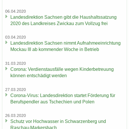
06.04.2020
Lan­des­di­rek­ti­on Sach­sen gibt die Haus­halts­sat­zung
2020 des Land­krei­ses Zwi­ckau zum Voll­zug frei
03.04.2020
Lan­des­di­rek­ti­on Sach­sen nimmt Auf­nah­me­ein­rich­tung
Mo­ckau III ab kom­men­der Woche in Be­trieb
31.03.2020
Co­ro­na: Ver­dienst­aus­fäl­le wegen Kin­der­be­treu­ung
kön­nen ent­schä­digt wer­den
27.03.2020
Corona-​Virus: Lan­des­di­rek­ti­on star­tet För­de­rung für
Be­rufs­pend­ler aus Tsche­chi­en und Polen
26.03.2020
Schutz vor Hoch­was­ser in Schwar­zen­berg und
Raschau-​Markersbach