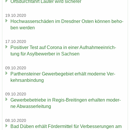
Orts­durch­fahrt Lau­ter wird si­che­rer
19.10.2020
Hoch­was­ser­schä­den im Dresd­ner Osten kön­nen be­ho­
ben wer­den
17.10.2020
Po­si­ti­ver Test auf Co­ro­na in einer Auf­nah­me­ein­rich­
tung für Asyl­be­wer­ber in Sach­sen
09.10.2020
Par­then­stei­ner Ge­wer­be­ge­biet er­hält mo­der­ne Ver­
kehrs­an­bin­dung
09.10.2020
Ge­wer­be­be­trie­be in Regis-​Breitingen er­hal­ten mo­der­
ne Ab­was­ser­lei­tung
08.10.2020
Bad Düben er­hält För­der­mit­tel für Ver­bes­se­run­gen am