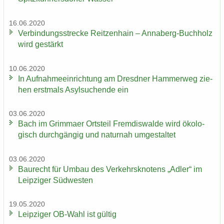
16.06.2020
Ver­bin­dungs­stre­cke Reit­zen­hain – Annaberg-​Buchholz
wird ge­stärkt
10.06.2020
In Auf­nah­me­ein­rich­tung am Dresd­ner Ham­mer­weg zie­
hen erst­mals Asyl­su­chen­de ein
03.06.2020
Bach im Grim­ma­er Orts­teil Frem­dis­wal­de wird öko­lo­
gisch durch­gän­gig und na­tur­nah um­ge­stal­tet
03.06.2020
Bau­recht für Umbau des Ver­kehrs­kno­tens „Adler“ im
Leip­zi­ger Süd­wes­ten
19.05.2020
Leip­zi­ger OB-​Wahl ist gül­tig