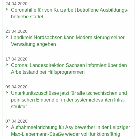
24.04.2020
Co­ro­na­hil­fe für von Kurz­ar­beit be­trof­fe­ne Aus­bil­dungs­
be­trie­be star­tet
23.04.2020
Land­kreis Nord­sach­sen kann Mo­der­ni­sie­rung sei­ner
Ver­wal­tung an­ge­hen
17.04.2020
Co­ro­na: Lan­des­di­rek­ti­on Sach­sen in­for­miert über den
Ar­beits­stand bei Hilfs­pro­gram­men
09.04.2020
Un­ter­kunfts­zu­schüs­se jetzt für alle tsche­chi­schen und
pol­ni­schen Ein­pend­ler in der sys­tem­re­le­van­ten In­fra­
struk­tur
07.04.2020
Auf­nah­me­ein­rich­tung für Asyl­be­wer­ber in der Leip­zi­ger
Max-​Liebermann-Straße wie­der voll funk­ti­ons­fä­hig