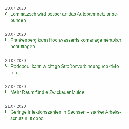
29.07.2020
Lom­matzsch wird bes­ser an das Au­to­bahn­netz an­ge­
bun­den
28.07.2020
Fran­ken­berg kann Hoch­was­ser­ri­si­ko­ma­nage­ment­plan
be­auf­tra­gen
28.07.2020
Ra­de­beul kann wich­ti­ge Stra­ßen­ver­bin­dung re­ak­ti­vie­
ren
27.07.2020
Mehr Raum für die Zwi­ckau­er Mulde
21.07.2020
Ge­rin­ge In­fek­ti­ons­zah­len in Sach­sen – star­ker Ar­beits­
schutz hilft dabei