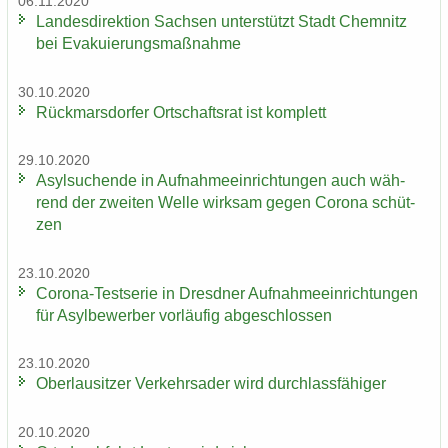
06.11.2020
Lan­des­di­rek­ti­on Sach­sen un­ter­stützt Stadt Chem­nitz
bei Eva­ku­ie­rungs­maß­nah­me
30.10.2020
Rück­mars­dor­fer Ort­schafts­rat ist kom­plett
29.10.2020
Asyl­su­chen­de in Auf­nah­me­ein­rich­tun­gen auch wäh­
rend der zwei­ten Welle wirk­sam gegen Co­ro­na schüt­
zen
23.10.2020
Corona-​Testserie in Dresd­ner Auf­nah­me­ein­rich­tun­gen
für Asyl­be­wer­ber vor­läu­fig ab­ge­schlos­sen
23.10.2020
Ober­lau­sit­zer Ver­kehrs­ader wird durch­lass­fä­hi­ger
20.10.2020