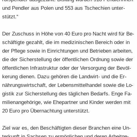
und Pend­ler aus Polen und 553 aus Tsche­chi­en un­ter­
stützt.“
Der Zu­schuss in Höhe von 40 Euro pro Nacht wird für Be­
schäf­tig­te ge­zahlt, die im me­di­zi­ni­schen Be­reich oder in
der Pfle­ge sowie in Ein­rich­tun­gen und Be­trie­ben ar­bei­ten,
die der Si­cher­stel­lung der öf­fent­li­chen Ord­nung sowie der
öf­fent­li­chen In­fra­struk­tur oder der Ver­sor­gung der Be­völ­
ke­rung die­nen. Dazu ge­hö­ren die Landwirt-​ und die Er­
näh­rungs­wirt­schaft, der Le­bens­mit­tel­han­del sowie die Lo­
gis­tik zur Si­cher­stel­lung des täg­li­chen Be­darfs. Enge Fa­
mi­li­en­an­ge­hö­ri­ge, wie Ehe­part­ner und Kin­der wer­den mit
20 Euro pro Über­nach­tung un­ter­stützt.
Ziel war es, den Be­schäf­tig­ten die­ser Bran­chen eine Un­
ter­kunft in Sach­sen zu er­mög­li­chen und deren Ar­beit­ge­