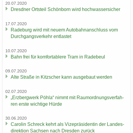
20.07.2020
Dresd­ner Orts­teil Schön­born wird hoch­was­ser­si­cher
17.07.2020
Ra­de­burg wird mit neuem Au­to­bahn­an­schluss vom
Durch­gangs­ver­kehr ent­las­tet
10.07.2020
Bahn frei für kom­for­ta­ble­re Tram in Ra­de­beul
09.07.2020
Alte Stra­ße in Kitz­scher kann aus­ge­baut wer­den
02.07.2020
„Erz­berg­werk Pöhla“ nimmt mit Raum­ord­nungs­ver­fah­
ren erste wich­ti­ge Hürde
30.06.2020
Ca­ro­lin Schreck kehrt als Vi­ze­prä­si­den­tin der Lan­des­
di­rek­ti­on Sach­sen nach Dres­den zu­rück