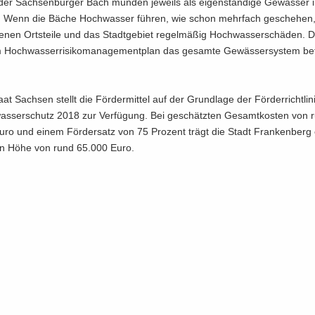
r Sach­sen­bur­ger Bach mün­den je­weils als ei­gen­stän­di­ge Ge­wäs­ser 
 Wenn die Bäche Hoch­was­ser füh­ren, wie schon mehr­fach ge­sche­hen, e
­fe­nen Orts­tei­le und das Stadt­ge­biet re­gel­mä­ßig Hoch­was­ser­schä­den. 
 Hoch­was­ser­ri­si­ko­ma­nage­ment­plan das ge­sam­te Ge­wäs­ser­sys­tem be­
aat Sach­sen stellt die För­der­mit­tel auf der Grund­la­ge der För­der­richt­li
as­ser­schutz 2018 zur Ver­fü­gung. Bei ge­schätz­ten Ge­samt­kos­ten von 
ro und einem För­der­satz von 75 Pro­zent trägt die Stadt Fran­ken­berg 
l in Höhe von rund 65.000 Euro.