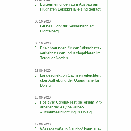
Bür­ger­mei­nun­gen zum Aus­bau am
Flug­ha­fen Leip­zig/Halle sind ge­fragt
08.10.2020
Grü­nes Licht für Ses­sel­bahn am
Fich­tel­berg
06.10.2020
Er­leich­te­run­gen für den Wirt­schafts­
ver­kehr zu den In­dus­trie­ge­bie­ten im
Tor­gau­er Nor­den
22.09.2020
Lan­des­di­rek­ti­on Sach­sen er­leich­tert
über Auf­he­bung der Qua­ran­tä­ne für
Döl­zig
18.09.2020
Po­si­ti­ver Corona-​Test bei einem Mit­
ar­bei­ter der Asylbewerber-​
Aufnahmeeinrichtung in Döl­zig
17.09.2020
Wie­sen­stra­ße in Naun­hof kann aus­