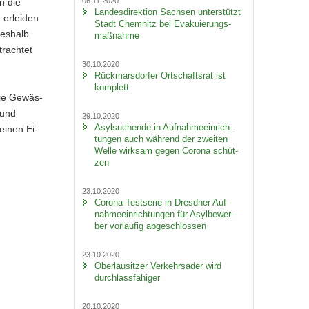
06.11.2020
in die
Lan­des­di­rek­ti­on Sach­sen un­ter­stützt
r­lei­den
Stadt Chem­nitz bei Eva­ku­ie­rungs­
Des­halb
maß­nah­me
trach­tet
30.10.2020
Rück­mars­dor­fer Ort­schafts­rat ist
kom­plett
­nie Ge­wäs­
rund
29.10.2020
Asyl­su­chen­de in Auf­nah­me­ein­rich­
einen Ei­
tun­gen auch wäh­rend der zwei­ten
Welle wirk­sam gegen Co­ro­na schüt­
zen
23.10.2020
Corona-​Testserie in Dresd­ner Auf­
nah­me­ein­rich­tun­gen für Asyl­be­wer­
ber vor­läu­fig ab­ge­schlos­sen
23.10.2020
Ober­lau­sit­zer Ver­kehrs­ader wird
durch­lass­fä­hi­ger
20.10.2020