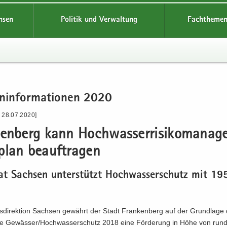
hsen
Politik und Verwaltung
Fachthemen
n­in­for­ma­tio­nen 2020
- 28.07.2020]
en­berg kann Hoch­was­ser­ri­si­ko­ma­nag
plan be­auf­tra­gen
aat Sach­sen un­ter­stützt Hoch­was­ser­schutz mit 1
­di­rek­ti­on Sach­sen ge­währt der Stadt Fran­ken­berg auf der Grund­la­ge
li­nie Ge­wäs­ser/Hoch­was­ser­schutz 2018 eine För­de­rung in Höhe von ru