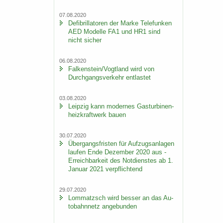
07.08.2020
De­fi­bril­la­to­ren der Marke Te­le­fun­ken
AED Mo­del­le FA1 und HR1 sind
nicht si­cher
06.08.2020
Fal­ken­stein/Vogt­land wird von
Durch­gangs­ver­kehr ent­las­tet
03.08.2020
Leip­zig kann mo­der­nes Gas­tur­bi­nen­
heiz­kraft­werk bauen
30.07.2020
Über­gangs­fris­ten für Auf­zugs­an­la­gen
lau­fen Ende De­zem­ber 2020 aus -
Er­reich­bar­keit des Not­diens­tes ab 1.
Ja­nu­ar 2021 ver­pflich­tend
29.07.2020
Lom­matzsch wird bes­ser an das Au­
to­bahn­netz an­ge­bun­den