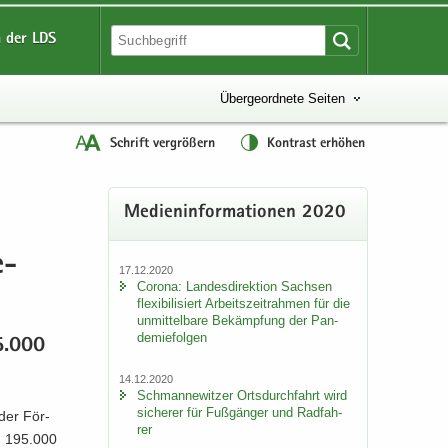
 der LDS
Übergeordnete Seiten
Schrift vergrößern
Kontrast erhöhen
Me­di­en­in­for­ma­tio­nen 2020
e­
17.12.2020
Co­ro­na: Lan­des­di­rek­ti­on Sach­sen
fle­xi­bi­li­siert Ar­beits­zeit­rah­men für die
un­mit­tel­ba­re Be­kämp­fung der Pan­
de­mie­fol­gen
95.000
14.12.2020
Sch­man­ne­wit­zer Orts­durch­fahrt wird
si­che­rer für Fuß­gän­ger und Rad­fah­
 der För­
rer
nd 195.000