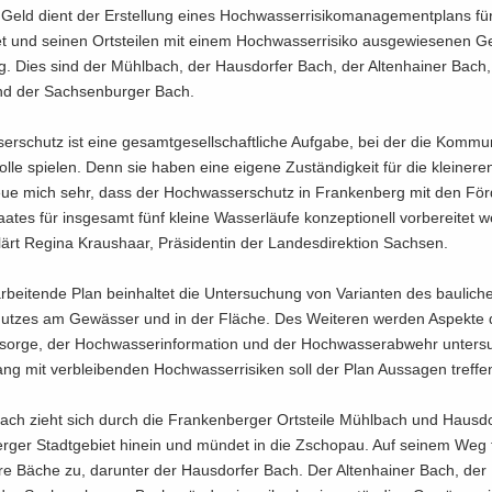
eld dient der Er­stel­lung eines Hoch­was­ser­ri­si­ko­ma­nage­ment­plans fü
et und sei­nen Orts­tei­len mit einem Hoch­was­ser­ri­si­ko aus­ge­wie­se­nen G
g. Dies sind der Mühl­bach, der Haus­dor­fer Bach, der Al­ten­hai­ner Bach,
nd der Sach­sen­bur­ger Bach.
er­schutz ist eine ge­samt­ge­sell­schaft­li­che Auf­ga­be, bei der die Kom­m
Rolle spie­len. Denn sie haben eine ei­ge­ne Zu­stän­dig­keit für die klei­ne­r
eue mich sehr, dass der Hoch­was­ser­schutz in Fran­ken­berg mit den För­d
a­tes für ins­ge­samt fünf klei­ne Was­ser­läu­fe kon­zep­tio­nell vor­be­rei­tet 
lärt Re­gi­na Kraus­haar, Prä­si­den­tin der Lan­des­di­rek­ti­on Sach­sen.
r­bei­ten­de Plan be­inhal­tet die Un­ter­su­chung von Va­ri­an­ten des bau­li­
hut­zes am Ge­wäs­ser und in der Flä­che. Des Wei­te­ren wer­den Aspek­te
­sor­ge, der Hoch­was­ser­in­for­ma­ti­on und der Hoch­was­ser­ab­wehr un­ter­
 mit ver­blei­ben­den Hoch­was­ser­ri­si­ken soll der Plan Aus­sa­gen tref­fe
ach zieht sich durch die Fran­ken­ber­ger Orts­tei­le Mühl­bach und Haus­do
r­ger Stadt­ge­biet hin­ein und mün­det in die Zscho­pau. Auf sei­nem Weg 
­re Bäche zu, dar­un­ter der Haus­dor­fer Bach. Der Al­ten­hai­ner Bach, der 