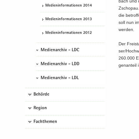
bach und de
Me­di­en­in­for­ma­tio­nen 2014
Zscho­pau.
die be­trof
Me­di­en­in­for­ma­tio­nen 2013
soll nun im
wer­den.
Me­di­en­in­for­ma­tio­nen 2012
Der Frei­st
Medienarchiv - LDC
ser/Hoch­w
260.000 Eu
Medienarchiv - LDD
gen­an­tei
Medienarchiv - LDL
Behörde
Region
Fachthemen