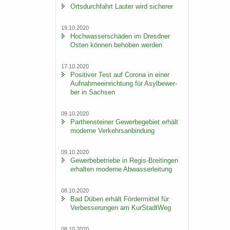
Orts­durch­fahrt Lau­ter wird si­che­rer
19.10.2020
Hoch­was­ser­schä­den im Dresd­ner
Osten kön­nen be­ho­ben wer­den
17.10.2020
Po­si­ti­ver Test auf Co­ro­na in einer
Auf­nah­me­ein­rich­tung für Asyl­be­wer­
ber in Sach­sen
09.10.2020
Par­then­stei­ner Ge­wer­be­ge­biet er­hält
mo­der­ne Ver­kehrs­an­bin­dung
09.10.2020
Ge­wer­be­be­trie­be in Regis-​Breitingen
er­hal­ten mo­der­ne Ab­was­ser­lei­tung
08.10.2020
Bad Düben er­hält För­der­mit­tel für
Ver­bes­se­run­gen am Kur­Stadt­Weg
08.10.2020