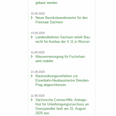
ge­baut wer­den
15.09.2020
Neuer Be­zirks­brand­meis­ter für den
Frei­staat Sach­sen
14.09.2020
Lan­des­di­rek­ti­on Sach­sen er­teilt Bau­
recht für Aus­bau der S 11 in Wur­zen
11.09.2020
Was­ser­ver­sor­gung für Fuchs­hain
wird sta­bi­ler
21.08.2020
Raum­ord­nungs­ver­fah­ren zur
Eisenbahn-​Neubaustrecke Dresden-​
Prag ab­ge­schlos­sen
11.08.2020
Säch­si­sche Corona-​Hilfe: An­trags­
frist für Un­ter­brin­gungs­zu­schuss an
Grenz­pend­ler läuft am 31. Au­gust
2020 aus