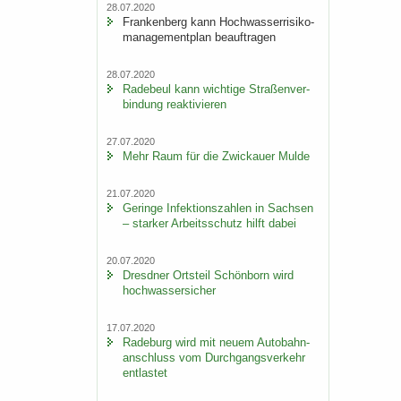
28.07.2020
Fran­ken­berg kann Hoch­was­ser­ri­si­ko­
ma­nage­ment­plan be­auf­tra­gen
28.07.2020
Ra­de­beul kann wich­ti­ge Stra­ßen­ver­
bin­dung re­ak­ti­vie­ren
27.07.2020
Mehr Raum für die Zwi­ckau­er Mulde
21.07.2020
Ge­rin­ge In­fek­ti­ons­zah­len in Sach­sen
– star­ker Ar­beits­schutz hilft dabei
20.07.2020
Dresd­ner Orts­teil Schön­born wird
hoch­was­ser­si­cher
17.07.2020
Ra­de­burg wird mit neuem Au­to­bahn­
an­schluss vom Durch­gangs­ver­kehr
ent­las­tet