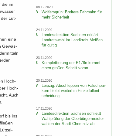
r die im
08.12.2020
e­wäs­ser
Wol­fers­grün: Brei­te­re Fahr­bahn für
mehr Si­cher­heit
 der Lüt­
24.11.2020
Lan­des­di­rek­ti­on Sach­sen er­klärt
u­nen eine
Land­rats­wahl im Land­kreis Mei­ßen
für gül­tig
en Ge­wäs­
er­mit­teln
23.11.2020
wer­den
Kom­plet­tie­rung der B178n kommt
einen gro­ßen Schritt voran
20.11.2020
chen Hoch­
Leip­zig: Ab­schlep­pen von Falsch­par­
 der Hoch­
kern bleibt wei­ter­hin Ein­zel­fall­ent­
sucht. Auch
schei­dung
n.
17.11.2020
Lan­des­di­rek­ti­on Sach­sen schließt
rf bis ins
Wahl­prü­fung der Ober­bür­ger­meis­ter­
flie­ßen
wah­len der Stadt Chem­nitz ab
Lüt­zel­