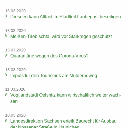
16.03.2020
Dres­den kann Alt­last im Stadt­teil Lau­be­gast be­sei­ti­gen
16.03.2020
Meißen-​Triebischtal wird vor Stark­re­gen ge­schützt
13.03.2020
Qua­ran­tä­ne wegen des Corona-​Virus?
13.03.2020
Im­puls für den Tou­ris­mus am Mul­derad­weg
11.03.2020
Vogt­land­stadt Oels­nitz kann wirt­schaft­lich wei­ter wach­
sen
10.03.2020
Lan­des­di­rek­ti­on Sach­sen er­teilt Bau­recht für Aus­bau
der Nos­se­ner Stra­ße in Hai­ni­chen