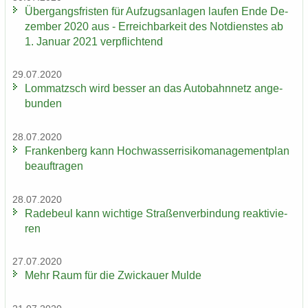
Über­gangs­fris­ten für Auf­zugs­an­la­gen lau­fen Ende De­
zem­ber 2020 aus - Er­reich­bar­keit des Not­diens­tes ab
1. Ja­nu­ar 2021 ver­pflich­tend
29.07.2020
Lom­matzsch wird bes­ser an das Au­to­bahn­netz an­ge­
bun­den
28.07.2020
Fran­ken­berg kann Hoch­was­ser­ri­si­ko­ma­nage­ment­plan
be­auf­tra­gen
28.07.2020
Ra­de­beul kann wich­ti­ge Stra­ßen­ver­bin­dung re­ak­ti­vie­
ren
27.07.2020
Mehr Raum für die Zwi­ckau­er Mulde