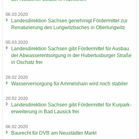
06.03.2020
Lan­des­di­rek­ti­on Sach­sen ge­neh­migt För­der­mit­tel zur
Re­na­tu­rie­rung des Lung­witz­ba­ches in Ober­lung­witz
05.03.2020
Lan­des­di­rek­ti­on Sach­sen gibt För­der­mit­tel für Aus­bau
der Ab­was­ser­ent­sor­gung in der Hu­ber­tus­bur­ger Stra­ße
in Oschatz frei
28.02.2020
Was­ser­ver­sor­gung für Am­mels­hain wird noch sta­bi­ler
20.02.2020
Lan­des­di­rek­ti­on Sach­sen gibt För­der­mit­tel für Kur­park­
erwei­te­rung in Bad Lau­sick frei
06.02.2020
Bau­recht für DVB am Neu­städ­ter Markt