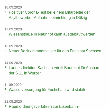
18.09.2020
Po­si­ti­ver Corona-​Test bei einem Mit­ar­bei­ter der
Asylbewerber-​Aufnahmeeinrichtung in Döl­zig
17.09.2020
Wie­sen­stra­ße in Naun­hof kann aus­ge­baut wer­den
15.09.2020
Neuer Be­zirks­brand­meis­ter für den Frei­staat Sach­sen
14.09.2020
Lan­des­di­rek­ti­on Sach­sen er­teilt Bau­recht für Aus­bau
der S 11 in Wur­zen
11.09.2020
Was­ser­ver­sor­gung für Fuchs­hain wird sta­bi­ler
21.08.2020
Raum­ord­nungs­ver­fah­ren zur Eisenbahn-​