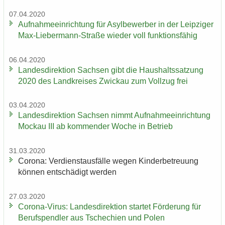
07.04.2020
Auf­nah­me­ein­rich­tung für Asyl­be­wer­ber in der Leip­zi­ger
Max-​Liebermann-Straße wie­der voll funk­ti­ons­fä­hig
06.04.2020
Lan­des­di­rek­ti­on Sach­sen gibt die Haus­halts­sat­zung
2020 des Land­krei­ses Zwi­ckau zum Voll­zug frei
03.04.2020
Lan­des­di­rek­ti­on Sach­sen nimmt Auf­nah­me­ein­rich­tung
Mo­ckau III ab kom­men­der Woche in Be­trieb
31.03.2020
Co­ro­na: Ver­dienst­aus­fäl­le wegen Kin­der­be­treu­ung
kön­nen ent­schä­digt wer­den
27.03.2020
Corona-​Virus: Lan­des­di­rek­ti­on star­tet För­de­rung für
Be­rufs­pend­ler aus Tsche­chi­en und Polen