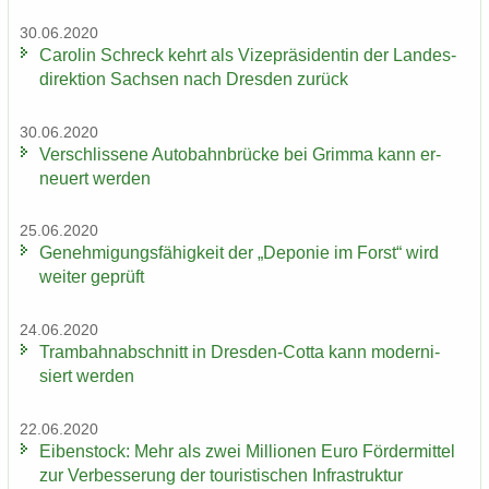
30.06.2020
Ca­ro­lin Schreck kehrt als Vi­ze­prä­si­den­tin der Lan­des­
di­rek­ti­on Sach­sen nach Dres­den zu­rück
30.06.2020
Ver­schlis­se­ne Au­to­bahn­brü­cke bei Grim­ma kann er­
neu­ert wer­den
25.06.2020
Ge­neh­mi­gungs­fä­hig­keit der „De­po­nie im Forst“ wird
wei­ter ge­prüft
24.06.2020
Tram­bahn­ab­schnitt in Dresden-​Cotta kann mo­der­ni­
siert wer­den
22.06.2020
Ei­ben­stock: Mehr als zwei Mil­lio­nen Euro För­der­mit­tel
zur Ver­bes­se­rung der tou­ris­ti­schen In­fra­struk­tur