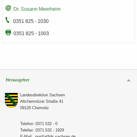
Dr. Su­sann Meer­heim
0351 825 - 1030
0351 825 - 1003
Herausgeber
Lan­des­di­rek­ti­on Sach­sen
Alt­chem­nit­zer Stra­ße 41
09120 Chem­nitz
Te­le­fon: 0371 532 - 0
Te­le­fax: 0371 532 - 1929
E-​Mail:
post[at]lds.sach­sen.de