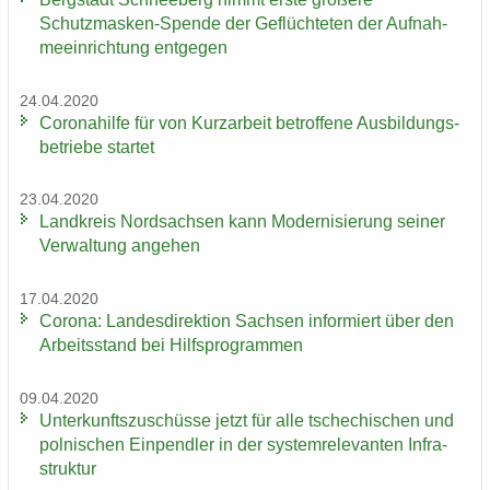
Schutzmasken-​Spende der Ge­flüch­te­ten der Auf­nah­
me­ein­rich­tung ent­ge­gen
24.04.2020
Co­ro­na­hil­fe für von Kurz­ar­beit be­trof­fe­ne Aus­bil­dungs­
be­trie­be star­tet
23.04.2020
Land­kreis Nord­sach­sen kann Mo­der­ni­sie­rung sei­ner
Ver­wal­tung an­ge­hen
17.04.2020
Co­ro­na: Lan­des­di­rek­ti­on Sach­sen in­for­miert über den
Ar­beits­stand bei Hilfs­pro­gram­men
09.04.2020
Un­ter­kunfts­zu­schüs­se jetzt für alle tsche­chi­schen und
pol­ni­schen Ein­pend­ler in der sys­tem­re­le­van­ten In­fra­
struk­tur