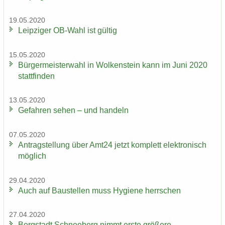
19.05.2020
Leip­zi­ger OB-​Wahl ist gül­tig
15.05.2020
Bür­ger­meis­ter­wahl in Wol­ken­stein kann im Juni 2020
statt­fin­den
13.05.2020
Ge­fah­ren sehen – und han­deln
07.05.2020
An­trag­stel­lung über Amt24 jetzt kom­plett elek­tro­nisch
mög­lich
29.04.2020
Auch auf Bau­stel­len muss Hy­gie­ne herr­schen
27.04.2020
Berg­stadt Schnee­berg nimmt erste grö­ße­re