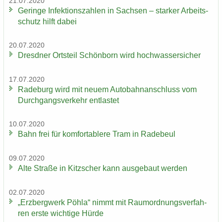
21.07.2020
Ge­rin­ge In­fek­ti­ons­zah­len in Sach­sen – star­ker Ar­beits­
schutz hilft dabei
20.07.2020
Dresd­ner Orts­teil Schön­born wird hoch­was­ser­si­cher
17.07.2020
Ra­de­burg wird mit neuem Au­to­bahn­an­schluss vom
Durch­gangs­ver­kehr ent­las­tet
10.07.2020
Bahn frei für kom­for­ta­ble­re Tram in Ra­de­beul
09.07.2020
Alte Stra­ße in Kitz­scher kann aus­ge­baut wer­den
02.07.2020
„Erz­berg­werk Pöhla“ nimmt mit Raum­ord­nungs­ver­fah­
ren erste wich­ti­ge Hürde