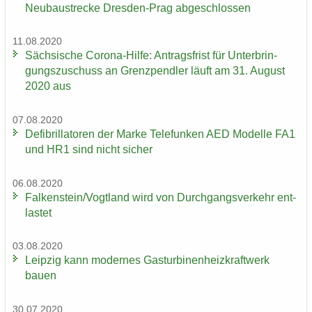
Neubaustrecke Dresden-​Prag ab­ge­schlos­sen
11.08.2020
Säch­si­sche Corona-​Hilfe: An­trags­frist für Un­ter­brin­
gungs­zu­schuss an Grenz­pend­ler läuft am 31. Au­gust
2020 aus
07.08.2020
De­fi­bril­la­to­ren der Marke Te­le­fun­ken AED Mo­del­le FA1
und HR1 sind nicht si­cher
06.08.2020
Fal­ken­stein/Vogt­land wird von Durch­gangs­ver­kehr ent­
las­tet
03.08.2020
Leip­zig kann mo­der­nes Gas­tur­bi­nen­heiz­kraft­werk
bauen
30.07.2020