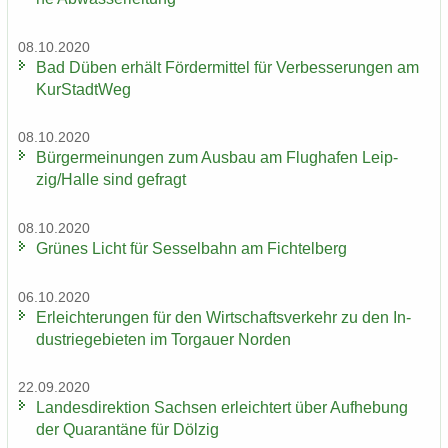
08.10.2020
Bad Düben er­hält För­der­mit­tel für Ver­bes­se­run­gen am
Kur­Stadt­Weg
08.10.2020
Bür­ger­mei­nun­gen zum Aus­bau am Flug­ha­fen Leip­
zig/Halle sind ge­fragt
08.10.2020
Grü­nes Licht für Ses­sel­bahn am Fich­tel­berg
06.10.2020
Er­leich­te­run­gen für den Wirt­schafts­ver­kehr zu den In­
dus­trie­ge­bie­ten im Tor­gau­er Nor­den
22.09.2020
Lan­des­di­rek­ti­on Sach­sen er­leich­tert über Auf­he­bung
der Qua­ran­tä­ne für Döl­zig