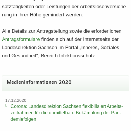
satz­tä­tig­kei­ten oder Leis­tun­gen der Ar­beits­lo­sen­ver­si­che­
rung in ihrer Höhe ge­min­dert wer­den.
Alle De­tails zur An­trag­stel­lung sowie die er­for­der­li­chen
An­trags­for­mu­la­re
fin­den sich auf der In­ter­net­sei­te der
Lan­des­di­rek­ti­on Sach­sen im Por­tal „In­ne­res, So­zia­les
und Ge­sund­heit“, Be­reich In­fek­ti­ons­schutz.
Me­di­en­in­for­ma­tio­nen 2020
17.12.2020
Co­ro­na: Lan­des­di­rek­ti­on Sach­sen fle­xi­bi­li­siert Ar­beits­
zeit­rah­men für die un­mit­tel­ba­re Be­kämp­fung der Pan­
de­mie­fol­gen