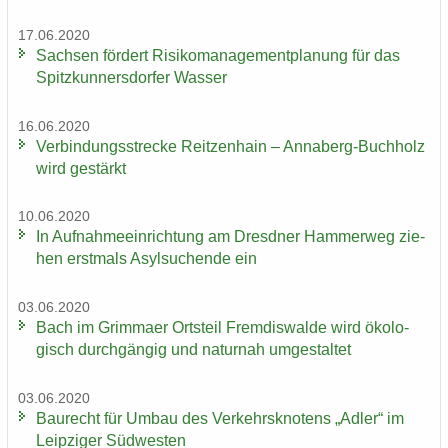
17.06.2020
Sach­sen för­dert Ri­si­ko­ma­nage­ment­pla­nung für das
Spitz­kun­ners­dor­fer Was­ser
16.06.2020
Ver­bin­dungs­stre­cke Reit­zen­hain – Annaberg-​Buchholz
wird ge­stärkt
10.06.2020
In Auf­nah­me­ein­rich­tung am Dresd­ner Ham­mer­weg zie­
hen erst­mals Asyl­su­chen­de ein
03.06.2020
Bach im Grim­ma­er Orts­teil Frem­dis­wal­de wird öko­lo­
gisch durch­gän­gig und na­tur­nah um­ge­stal­tet
03.06.2020
Bau­recht für Umbau des Ver­kehrs­kno­tens „Adler“ im
Leip­zi­ger Süd­wes­ten