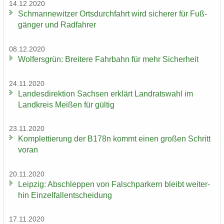
14.12.2020
Sch­man­ne­wit­zer Orts­durch­fahrt wird si­che­rer für Fuß­
gän­ger und Rad­fah­rer
08.12.2020
Wol­fers­grün: Brei­te­re Fahr­bahn für mehr Si­cher­heit
24.11.2020
Lan­des­di­rek­ti­on Sach­sen er­klärt Land­rats­wahl im
Land­kreis Mei­ßen für gül­tig
23.11.2020
Kom­plet­tie­rung der B178n kommt einen gro­ßen Schritt
voran
20.11.2020
Leip­zig: Ab­schlep­pen von Falsch­par­kern bleibt wei­ter­
hin Ein­zel­fall­ent­schei­dung
17.11.2020