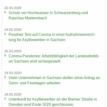
26.03.2020
Schutz vor Hoch­was­ser in Schwar­zen­berg und
Raschau-​Markersbach
23.03.2020
Po­si­ti­ver Test auf Co­ro­na in einer Auf­nah­me­ein­rich­
tung für Asyl­be­wer­ber in Sach­sen
20.03.2020
Corona-​Pandemie: Ar­beits­fä­hig­keit der Lan­des­di­rek­ti­
on Sach­sen wird si­cher­ge­stellt
19.03.2020
Viele Un­ter­neh­men in Sach­sen dür­fen ohne An­trag an
Sonn- und Fei­er­ta­gen ar­bei­ten
18.03.2020
Un­ter­kunft für Asyl­be­wer­ber an der Bre­mer Stra­ße in
Dres­den wird Ende 2020 ge­schlos­sen