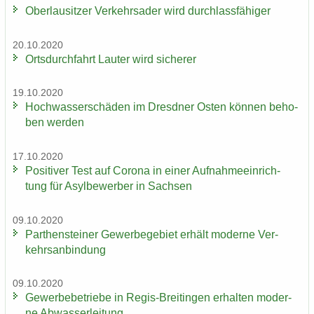
Ober­lau­sit­zer Ver­kehrs­ader wird durch­lass­fä­hi­ger
20.10.2020
Orts­durch­fahrt Lau­ter wird si­che­rer
19.10.2020
Hoch­was­ser­schä­den im Dresd­ner Osten kön­nen be­ho­
ben wer­den
17.10.2020
Po­si­ti­ver Test auf Co­ro­na in einer Auf­nah­me­ein­rich­
tung für Asyl­be­wer­ber in Sach­sen
09.10.2020
Par­then­stei­ner Ge­wer­be­ge­biet er­hält mo­der­ne Ver­
kehrs­an­bin­dung
09.10.2020
Ge­wer­be­be­trie­be in Regis-​Breitingen er­hal­ten mo­der­
ne Ab­was­ser­lei­tung