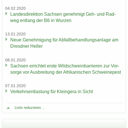
04.02.2020
Lan­des­di­rek­ti­on Sach­sen ge­neh­migt Geh- und Rad­
weg ent­lang der B6 in Wur­zen
13.01.2020
Neue Ge­neh­mi­gung für Ab­fall­be­hand­lungs­an­la­ge am
Dresd­ner Hel­ler
08.01.2020
Sach­sen er­rich­tet erste Wild­schwein­bar­rie­ren zur Vor­
sor­ge vor Aus­brei­tung der Afri­ka­ni­schen Schwei­ne­pest
07.01.2020
Ver­kehrs­ent­las­tung für Klein­ge­ra in Sicht
Liste re­du­zie­ren ...