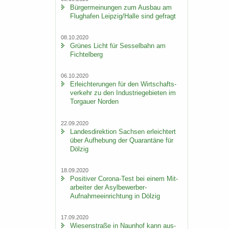
Bür­ger­mei­nun­gen zum Aus­bau am
Flug­ha­fen Leip­zig/Halle sind ge­fragt
08.10.2020
Grü­nes Licht für Ses­sel­bahn am
Fich­tel­berg
06.10.2020
Er­leich­te­run­gen für den Wirt­schafts­
ver­kehr zu den In­dus­trie­ge­bie­ten im
Tor­gau­er Nor­den
22.09.2020
Lan­des­di­rek­ti­on Sach­sen er­leich­tert
über Auf­he­bung der Qua­ran­tä­ne für
Döl­zig
18.09.2020
Po­si­ti­ver Corona-​Test bei einem Mit­
ar­bei­ter der Asylbewerber-​
Aufnahmeeinrichtung in Döl­zig
17.09.2020
Wie­sen­stra­ße in Naun­hof kann aus­