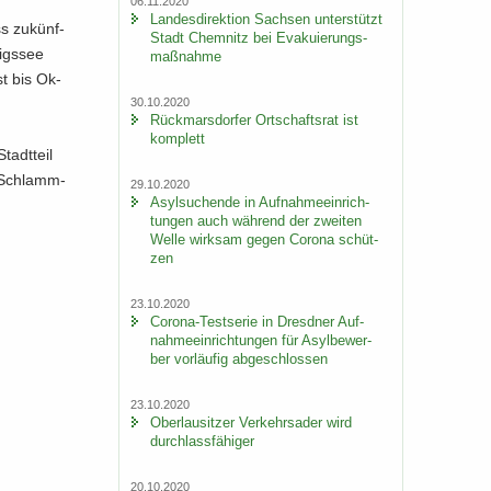
06.11.2020
Lan­des­di­rek­ti­on Sach­sen un­ter­stützt
ss zu­künf­
Stadt Chem­nitz bei Eva­ku­ie­rungs­
nigs­see
maß­nah­me
st bis Ok­
30.10.2020
Rück­mars­dor­fer Ort­schafts­rat ist
kom­plett
adt­teil
s Schlamm­
29.10.2020
Asyl­su­chen­de in Auf­nah­me­ein­rich­
tun­gen auch wäh­rend der zwei­ten
Welle wirk­sam gegen Co­ro­na schüt­
zen
23.10.2020
Corona-​Testserie in Dresd­ner Auf­
nah­me­ein­rich­tun­gen für Asyl­be­wer­
ber vor­läu­fig ab­ge­schlos­sen
23.10.2020
Ober­lau­sit­zer Ver­kehrs­ader wird
durch­lass­fä­hi­ger
20.10.2020