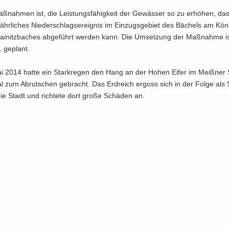
ß­nah­men ist, die Leis­tungs­fä­hig­keit der Ge­wäs­ser so zu er­hö­hen, da
​jährliches Nie­der­schlags­er­eig­nis im Ein­zugs­ge­biet des Bä­chels am Kö­
i­nitz­ba­ches ab­ge­führt wer­den kann. Die Um­set­zung der Maß­nah­me i
 ge­plant.
 2014 hatte ein Stark­re­gen den Hang an der Hohen Eifer im Meiß­ner St
­tal zum Ab­rut­schen ge­bracht. Das Erd­reich er­goss sich in der Folge al
 die Stadt und rich­te­te dort große Schä­den an.