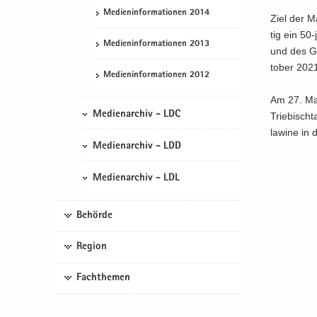
Me­di­en­in­for­ma­tio­nen 2014
Ziel der Ma
tig ein 50-
Me­di­en­in­for­ma­tio­nen 2013
und des Ga
to­ber 2021
Me­di­en­in­for­ma­tio­nen 2012
Am 27. Mai
Medienarchiv - LDC
Trie­bisch
la­wi­ne in
Medienarchiv - LDD
Medienarchiv - LDL
Behörde
Region
Fachthemen