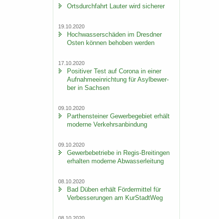
Orts­durch­fahrt Lau­ter wird si­che­rer
19.10.2020
Hoch­was­ser­schä­den im Dresd­ner
Osten kön­nen be­ho­ben wer­den
17.10.2020
Po­si­ti­ver Test auf Co­ro­na in einer
Auf­nah­me­ein­rich­tung für Asyl­be­wer­
ber in Sach­sen
09.10.2020
Par­then­stei­ner Ge­wer­be­ge­biet er­hält
mo­der­ne Ver­kehrs­an­bin­dung
09.10.2020
Ge­wer­be­be­trie­be in Regis-​Breitingen
er­hal­ten mo­der­ne Ab­was­ser­lei­tung
08.10.2020
Bad Düben er­hält För­der­mit­tel für
Ver­bes­se­run­gen am Kur­Stadt­Weg
08.10.2020