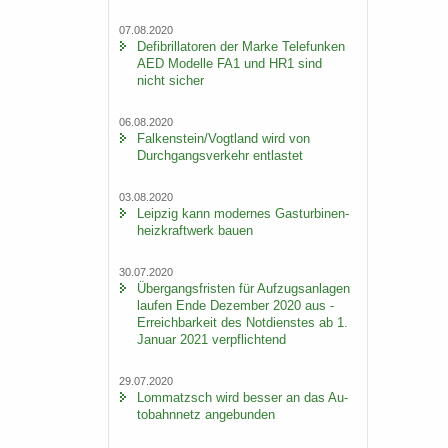
07.08.2020
De­fi­bril­la­to­ren der Marke Te­le­fun­ken
AED Mo­del­le FA1 und HR1 sind
nicht si­cher
06.08.2020
Fal­ken­stein/Vogt­land wird von
Durch­gangs­ver­kehr ent­las­tet
03.08.2020
Leip­zig kann mo­der­nes Gas­tur­bi­nen­
heiz­kraft­werk bauen
30.07.2020
Über­gangs­fris­ten für Auf­zugs­an­la­gen
lau­fen Ende De­zem­ber 2020 aus -
Er­reich­bar­keit des Not­diens­tes ab 1.
Ja­nu­ar 2021 ver­pflich­tend
29.07.2020
Lom­matzsch wird bes­ser an das Au­
to­bahn­netz an­ge­bun­den