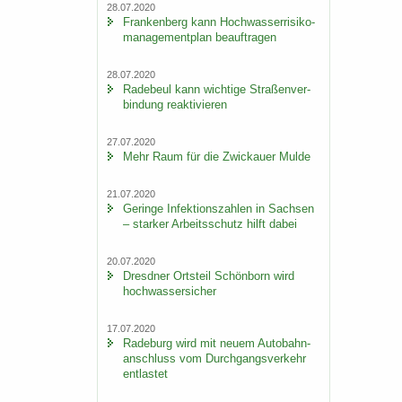
28.07.2020
Fran­ken­berg kann Hoch­was­ser­ri­si­ko­
ma­nage­ment­plan be­auf­tra­gen
28.07.2020
Ra­de­beul kann wich­ti­ge Stra­ßen­ver­
bin­dung re­ak­ti­vie­ren
27.07.2020
Mehr Raum für die Zwi­ckau­er Mulde
21.07.2020
Ge­rin­ge In­fek­ti­ons­zah­len in Sach­sen
– star­ker Ar­beits­schutz hilft dabei
20.07.2020
Dresd­ner Orts­teil Schön­born wird
hoch­was­ser­si­cher
17.07.2020
Ra­de­burg wird mit neuem Au­to­bahn­
an­schluss vom Durch­gangs­ver­kehr
ent­las­tet