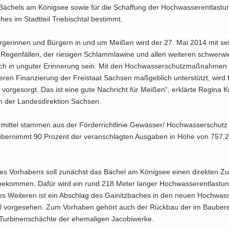
ä­chels am Kö­nig­see sowie für die Schaf­fung der Hoch­was­ser­ent­las­t
ches im Stadt­teil Trie­bisch­tal be­stimmt.
ür­ge­rin­nen und Bür­gern in und um Mei­ßen wird der 27. Mai 2014 mit sei
gen Re­gen­fäl­len, der rie­si­gen Schlamm­la­wi­ne und allen wei­te­ren schwer­w
h in un­gu­ter Er­in­ne­rung sein: Mit den Hoch­was­ser­schutz­maß­nah­men
deren Fi­nan­zie­rung der Frei­staat Sach­sen maß­geb­lich un­ter­stützt, wird 
se vor­ge­sorgt. Das ist eine gute Nach­richt für Mei­ßen“, er­klär­te Re­gi­na 
in der Lan­des­di­rek­ti­on Sach­sen.
­mit­tel stam­men aus der För­der­richt­li­nie Ge­wäs­ser/ Hoch­was­ser­schut
 über­nimmt 90 Pro­zent der ver­an­schlag­ten Aus­ga­ben in Höhe von 757.
s Vor­ha­bens soll zu­nächst das Bä­chel am Kö­nig­see einen di­rek­ten Zu­
be­kom­men. Dafür wird ein rund 218 Meter lan­ger Hoch­was­ser­ent­las­tun
s Wei­te­ren ist ein Ab­schlag des Gai­nitz­ba­ches in den neuen Hoch­was­se
al vor­ge­se­hen. Zum Vor­ha­ben ge­hört auch der Rück­bau der im Bau­be­r
 Tur­bi­nen­schäch­te der ehe­ma­li­gen Ja­co­bi­wer­ke.