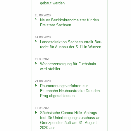
ge­baut wer­den
15.09.2020
Neuer Be­zirks­brand­meis­ter für den
Frei­staat Sach­sen
14.09.2020
Lan­des­di­rek­ti­on Sach­sen er­teilt Bau­
recht für Aus­bau der S 11 in Wur­zen
11.09.2020
Was­ser­ver­sor­gung für Fuchs­hain
wird sta­bi­ler
21.08.2020
Raum­ord­nungs­ver­fah­ren zur
Eisenbahn-​Neubaustrecke Dresden-​
Prag ab­ge­schlos­sen
11.08.2020
Säch­si­sche Corona-​Hilfe: An­trags­
frist für Un­ter­brin­gungs­zu­schuss an
Grenz­pend­ler läuft am 31. Au­gust
2020 aus