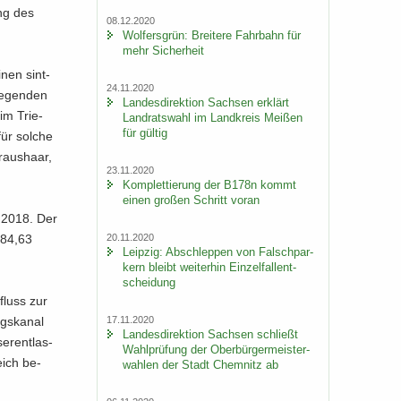
ung des
08.12.2020
Wol­fers­grün: Brei­te­re Fahr­bahn für
mehr Si­cher­heit
­nen sint­
24.11.2020
ie­gen­den
Lan­des­di­rek­ti­on Sach­sen er­klärt
 im Trie­
Land­rats­wahl im Land­kreis Mei­ßen
für gül­tig
für sol­che
Kraus­haar,
23.11.2020
Kom­plet­tie­rung der B178n kommt
einen gro­ßen Schritt voran
z 2018. Der
20.11.2020
284,63
Leip­zig: Ab­schlep­pen von Falsch­par­
kern bleibt wei­ter­hin Ein­zel­fall­ent­
schei­dung
fluss zur
17.11.2020
gs­ka­nal
Lan­des­di­rek­ti­on Sach­sen schließt
r­ent­las­
Wahl­prü­fung der Ober­bür­ger­meis­ter­
eich be­
wah­len der Stadt Chem­nitz ab