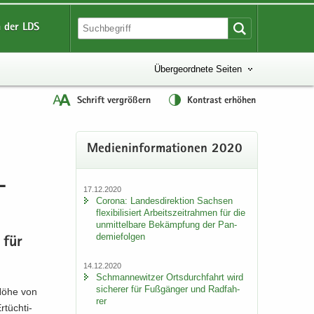
 der LDS
Übergeordnete Seiten
Schrift vergrößern
Kontrast erhöhen
Me­di­en­in­for­ma­tio­nen 2020
­
17.12.2020
Co­ro­na: Lan­des­di­rek­ti­on Sach­sen
fle­xi­bi­li­siert Ar­beits­zeit­rah­men für die
un­mit­tel­ba­re Be­kämp­fung der Pan­
de­mie­fol­gen
 für
14.12.2020
Sch­man­ne­wit­zer Orts­durch­fahrt wird
si­che­rer für Fuß­gän­ger und Rad­fah­
n Höhe von
rer
tüch­ti­