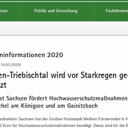
hsen
Politik und Verwaltung
Fachthemen
n­in­for­ma­tio­nen 2020
- 16.03.2020]
n-​Triebischtal wird vor Stark­re­gen ge
zt
aat Sach­sen för­dert Hoch­was­ser­schutz­maß­nah­men
chel am Kö­nig­see und am Gai­nitz­bach
­di­rek­ti­on Sach­sen hat der Gro­ßen Kreis­stadt Mei­ßen För­der­mit­tel i
Euro für Hoch­was­ser­schutz­maß­nah­men be­wil­ligt. Diese sind für die Er­