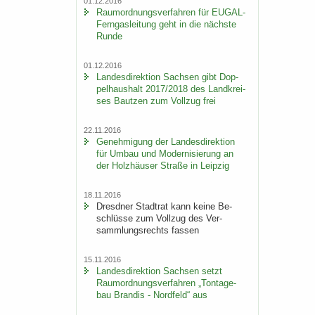
01.12.2016
Raum­ord­nungs­ver­fah­ren für EUGAL-​
Ferngasleitung geht in die nächs­te
Runde
01.12.2016
Lan­des­di­rek­ti­on Sach­sen gibt Dop­
pel­haus­halt 2017/2018 des Land­krei­
ses Baut­zen zum Voll­zug frei
22.11.2016
Ge­neh­mi­gung der Lan­des­di­rek­ti­on
für Umbau und Mo­der­ni­sie­rung an
der Holz­häu­ser Stra­ße in Leip­zig
18.11.2016
Dresd­ner Stadt­rat kann keine Be­
schlüs­se zum Voll­zug des Ver­
samm­lungs­rechts fas­sen
15.11.2016
Lan­des­di­rek­ti­on Sach­sen setzt
Raum­ord­nungs­ver­fah­ren „Ton­ta­ge­
bau Bran­dis - Nord­feld“ aus