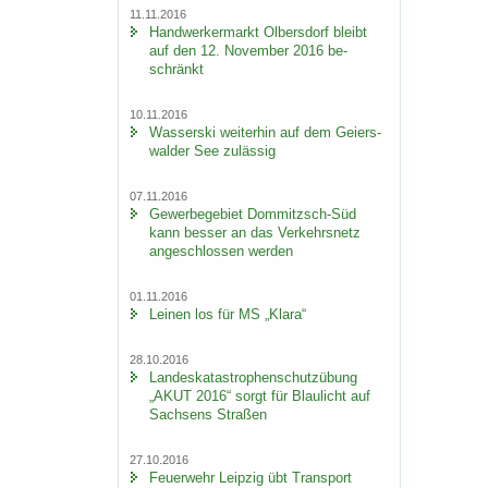
11.11.2016
Hand­wer­ker­markt Ol­bers­dorf bleibt
auf den 12. No­vem­ber 2016 be­
schränkt
10.11.2016
Was­ser­ski wei­ter­hin auf dem Gei­ers­
wal­der See zu­läs­sig
07.11.2016
Ge­wer­be­ge­biet Dommitzsch-​Süd
kann bes­ser an das Ver­kehrs­netz
an­ge­schlos­sen wer­den
01.11.2016
Lei­nen los für MS „Klara“
28.10.2016
Lan­des­ka­ta­stro­phen­schutz­übung
„AKUT 2016“ sorgt für Blau­licht auf
Sach­sens Stra­ßen
27.10.2016
Feu­er­wehr Leip­zig übt Trans­port