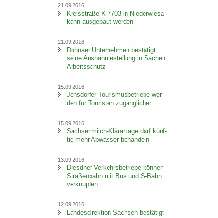
21.09.2016
Kreis­stra­ße K 7703 in Nie­der­wie­sa
kann aus­ge­baut wer­den
21.09.2016
Dohna­er Un­ter­neh­men be­stä­tigt
seine Aus­nah­me­stel­lung in Sa­chen
Ar­beits­schutz
15.09.2016
Jons­dor­fer Tou­ris­mus­be­trie­be wer­
den für Tou­ris­ten zu­gäng­li­cher
15.09.2016
Sachsenmilch-​Kläranlage darf künf­
tig mehr Ab­was­ser be­han­deln
13.09.2016
Dresd­ner Ver­kehrs­be­trie­be kön­nen
Stra­ßen­bahn mit Bus und S-​Bahn
ver­knüp­fen
12.09.2016
Lan­des­di­rek­ti­on Sach­sen be­stä­tigt