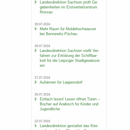
Lan­des­di­rek­ti­on Sach­sen prüft Ge­
ge­ben­hei­ten im Erst­ver­teil­zen­trum
Ros­sau
28.07.2016
Mehr Raum für Mul­de­hoch­was­ser
bei Bennewitz-​Püchau
28.07.2016
Lan­des­di­rek­ti­on Sach­sen stellt Ver­
fah­ren zur Er­klä­rung der Schiff­bar­
keit für die Leip­zi­ger Stadt­ge­wäs­ser
ein
27.07.2016
Auf­at­men für Lep­pers­dorf
26.07.2016
Ein­fach lesen! Lesen öff­net Türen –
Bü­cher auf Ara­bisch für Kin­der und
Ju­gend­li­che
22.07.2016
Lan­des­di­rek­ti­on ge­stat­tet das Ki­te­