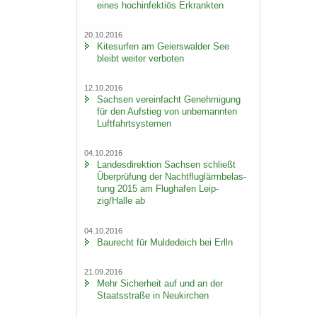
eines hoch­in­fek­ti­ös Er­krank­ten
20.10.2016
Ki­te­sur­fen am Gei­ers­wal­der See
bleibt wei­ter ver­bo­ten
12.10.2016
Sach­sen ver­ein­facht Ge­neh­mi­gung
für den Auf­stieg von un­be­mann­ten
Luft­fahrt­sys­te­men
04.10.2016
Lan­des­di­rek­ti­on Sach­sen schließt
Über­prü­fung der Nacht­flug­lärm­be­las­
tung 2015 am Flug­ha­fen Leip­
zig/Halle ab
04.10.2016
Bau­recht für Mul­de­deich bei Erlln
21.09.2016
Mehr Si­cher­heit auf und an der
Staats­stra­ße in Neu­kir­chen