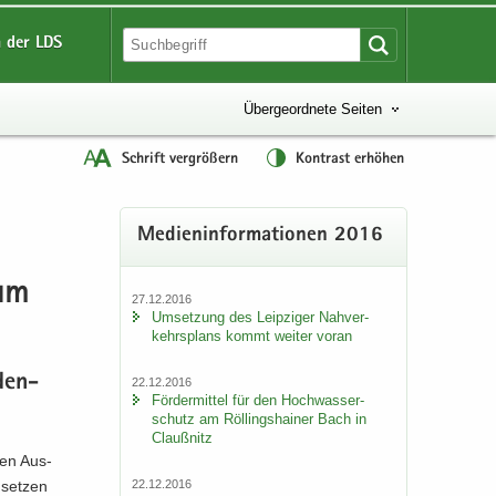
 der LDS
Übergeordnete Seiten
Schrift vergrößern
Kontrast erhöhen
Me­di­en­in­for­ma­tio­nen 2016
zum
27.12.2016
Um­set­zung des Leip­zi­ger Nah­ver­
kehrs­plans kommt wei­ter voran
 den­
22.12.2016
För­der­mit­tel für den Hoch­was­ser­
schutz am Röl­lings­hai­ner Bach in
Clau­ß­nitz
­den Aus­
22.12.2016
­set­zen