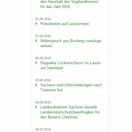
den Haus­halt des Vogt­land­krei­ses
für das Jahr 2016
31.08.2016
Prä­si­den­ten auf Lau­sitz­rei­se
31.08.2016
Wi­der­spruch aus Box­berg zu­rück­ge­
wie­sen
30.08.2016
Dop­pel­ter Lü­cken­schluss im Lau­sit­
zer Se­en­land
25.08.2016
Sach­sen setzt Ab­schie­bun­gen nach
Tu­ne­si­en fort
18.08.2016
Lan­des­di­rek­ti­on Sach­sen be­stellt
Lan­des­na­tur­schutz­be­auf­trag­ten für
den Be­reich Chem­nitz
29.07.2016