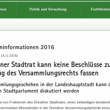
hsen
Politik und Verwaltung
Fachthemen
n­in­for­ma­tio­nen 2016
 18.11.2016]
­ner Stadt­rat kann keine Be­schlüs­se 
zug des Ver­samm­lungs­rechts fas­sen
m­lungs­ge­sche­hen in der Lan­des­haupt­stadt kann
 Stadt­par­la­ment dis­ku­tiert wer­den
ge von Frak­tio­nen des Dresd­ner Stadt­ra­tes, einen zeit­wei­li­gen be­ra­ten
er­mu­te­ten Miss­stän­den in der Dresd­ner Ver­samm­lungs­be­hör­de ein­zu