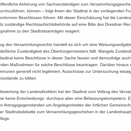
f­fent­li­che An­hö­rung von Sach­ver­stän­di­gen zum Ver­samm­lungs­ge­sche
rch­zu­füh­ren, kön­nen – folgt ihnen der Stadt­rat in der vor­lie­gen­den F
on­for­men Be­schlüs­sen füh­ren. Mit die­ser Ein­schät­zung hat die Lan­des­di
s zu­stän­di­ge Rechts­auf­sichts­be­hör­de auf eine Bitte des Dresd­ner Rec
g­nah­me zu den Stadt­rats­an­trä­gen re­agiert.
zug des Ver­samm­lungs­rechts han­delt es sich um eine Wei­sungs­auf­ga­be
ließ­li­che Zu­stän­dig­keit des Ober­bür­ger­meis­ters fällt. Man­gels Zu­stän­di
tadt­rat keine Be­schlüs­se in die­ser Sache fas­sen und dem­zu­fol­ge auc
ten­den Maß­nah­men für sol­che Be­schlüs­se be­an­tra­gen. Dar­über hin­aus
­mu­nen ge­ne­rell nicht le­gi­ti­miert, Aus­schüs­se zur Un­ter­su­chung et­wa­
iss­stän­de zu bil­den.
­wer­tung der Lan­des­di­rek­ti­on hat der Stadt­rat zum Voll­zug des Ver­s
war keine Entscheidungs-​ durch­aus aber eine Be­fas­sungs­kom­pe­tenz. Es
n An­trags­ge­gen­stän­den um An­ge­le­gen­hei­ten der ört­li­chen Ge­mein­sc
er Stadt­rats­de­bat­te zum Ver­samm­lungs­ge­sche­hen in der Lan­des­haupt
 Wege.