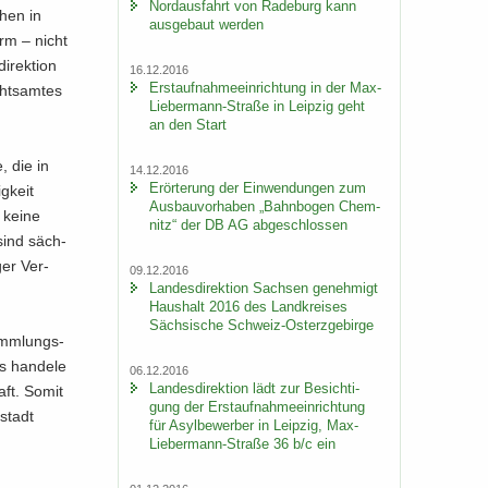
Nord­aus­fahrt von Ra­de­burg kann
­hen in
aus­ge­baut wer­den
orm – nicht
­rek­ti­on
16.12.2016
Erst­auf­nah­me­ein­rich­tung in der Max-​
hts­am­tes
Liebermann-Straße in Leip­zig geht
an den Start
, die in
14.12.2016
Er­ör­te­rung der Ein­wen­dun­gen zum
g­keit
Aus­bau­vor­ha­ben „Bahn­bo­gen Chem­
h keine
nitz“ der DB AG ab­ge­schlos­sen
 sind säch­
iger Ver­
09.12.2016
Lan­des­di­rek­ti­on Sach­sen ge­neh­migt
Haus­halt 2016 des Land­krei­ses
Säch­si­sche Schweiz-​Osterzgebirge
amm­lungs­
 han­de­le
06.12.2016
Lan­des­di­rek­ti­on lädt zur Be­sich­ti­
haft. Somit
gung der Erst­auf­nah­me­ein­rich­tung
­stadt
für Asyl­be­wer­ber in Leip­zig, Max-​
Liebermann-Straße 36 b/c ein