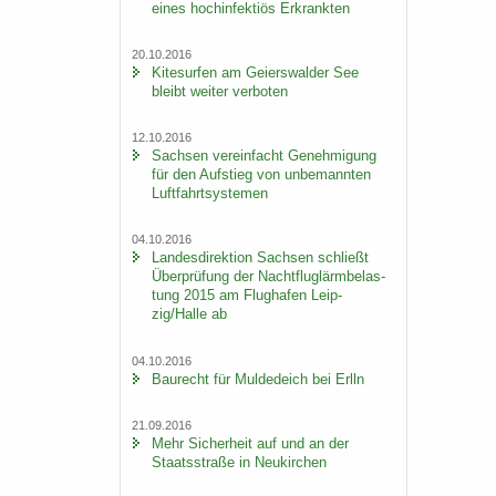
eines hoch­in­fek­ti­ös Er­krank­ten
20.10.2016
Ki­te­sur­fen am Gei­ers­wal­der See
bleibt wei­ter ver­bo­ten
12.10.2016
Sach­sen ver­ein­facht Ge­neh­mi­gung
für den Auf­stieg von un­be­mann­ten
Luft­fahrt­sys­te­men
04.10.2016
Lan­des­di­rek­ti­on Sach­sen schließt
Über­prü­fung der Nacht­flug­lärm­be­las­
tung 2015 am Flug­ha­fen Leip­
zig/Halle ab
04.10.2016
Bau­recht für Mul­de­deich bei Erlln
21.09.2016
Mehr Si­cher­heit auf und an der
Staats­stra­ße in Neu­kir­chen