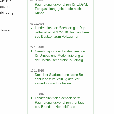
01.12.2016
owie zur
Raum­ord­nungs­ver­fah­ren für EUGAL-​
netz bei.
Ferngasleitung geht in die nächs­te
n­bin­dung
Runde
01.12.2016
Lan­des­di­rek­ti­on Sach­sen gibt Dop­
hlos­sen
pel­haus­halt 2017/2018 des Land­krei­
ses Baut­zen zum Voll­zug frei
22.11.2016
Ge­neh­mi­gung der Lan­des­di­rek­ti­on
für Umbau und Mo­der­ni­sie­rung an
der Holz­häu­ser Stra­ße in Leip­zig
18.11.2016
Dresd­ner Stadt­rat kann keine Be­
schlüs­se zum Voll­zug des Ver­
samm­lungs­rechts fas­sen
15.11.2016
Lan­des­di­rek­ti­on Sach­sen setzt
Raum­ord­nungs­ver­fah­ren „Ton­ta­ge­
bau Bran­dis - Nord­feld“ aus