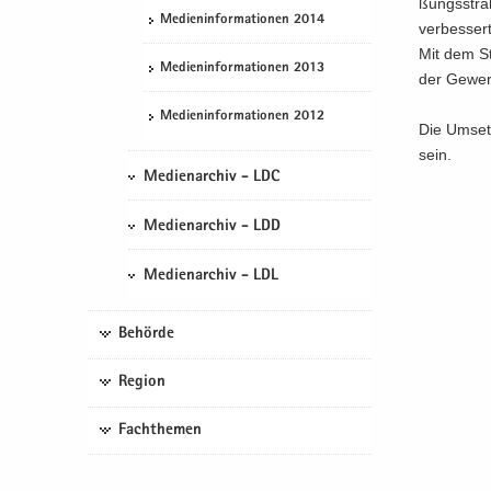
ßungs­stra­
Me­di­en­in­for­ma­tio­nen 2014
ver­bes­ser
Mit dem Str
Me­di­en­in­for­ma­tio­nen 2013
der Ge­wer­
Me­di­en­in­for­ma­tio­nen 2012
Die Um­set
sein.
Medienarchiv - LDC
Medienarchiv - LDD
Medienarchiv - LDL
Behörde
Region
Fachthemen