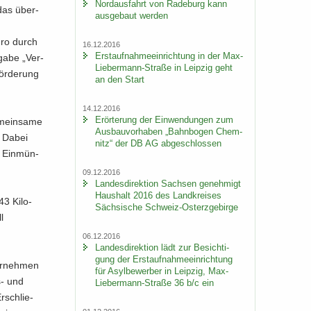
Nord­aus­fahrt von Ra­de­burg kann
 das über­
aus­ge­baut wer­den
uro durch
16.12.2016
Erst­auf­nah­me­ein­rich­tung in der Max-​
a­be „Ver­
Liebermann-Straße in Leip­zig geht
För­de­rung
an den Start
14.12.2016
Er­ör­te­rung der Ein­wen­dun­gen zum
mein­sa­me
Aus­bau­vor­ha­ben „Bahn­bo­gen Chem­
. Dabei
nitz“ der DB AG ab­ge­schlos­sen
r Ein­mün­
09.12.2016
Lan­des­di­rek­ti­on Sach­sen ge­neh­migt
Haus­halt 2016 des Land­krei­ses
3 Ki­lo­
Säch­si­sche Schweiz-​Osterzgebirge
l
06.12.2016
Lan­des­di­rek­ti­on lädt zur Be­sich­ti­
gung der Erst­auf­nah­me­ein­rich­tung
er­neh­men
für Asyl­be­wer­ber in Leip­zig, Max-​
-​ und
Liebermann-Straße 36 b/c ein
r­schlie­