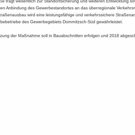
ße trägt we­sent­lich zur Stand­ort­si­che­rung und wei­te­ren Ent­wick­lung s
­ten An­bin­dung des Ge­wer­be­stand­or­tes an das über­re­gio­na­le Ver­kehrs­
a­ßen­aus­bau wird eine leis­tungs­fä­hi­ge und ver­kehrs­si­che­re Stra­ßen­a
be­be­trie­be des Ge­wer­be­ge­biets Dommitzsch-​Süd ge­währ­leis­tet.
­zung der Maß­nah­me soll in Bau­ab­schnit­ten er­fol­gen und 2018 ab­ge­sc