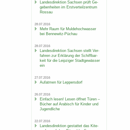
Lan­des­di­rek­ti­on Sach­sen prüft Ge­
ge­ben­hei­ten im Erst­ver­teil­zen­trum
Ros­sau
28.07.2016
Mehr Raum für Mul­de­hoch­was­ser
bei Bennewitz-​Püchau
28.07.2016
Lan­des­di­rek­ti­on Sach­sen stellt Ver­
fah­ren zur Er­klä­rung der Schiff­bar­
keit für die Leip­zi­ger Stadt­ge­wäs­ser
ein
27.07.2016
Auf­at­men für Lep­pers­dorf
26.07.2016
Ein­fach lesen! Lesen öff­net Türen –
Bü­cher auf Ara­bisch für Kin­der und
Ju­gend­li­che
22.07.2016
Lan­des­di­rek­ti­on ge­stat­tet das Ki­te­