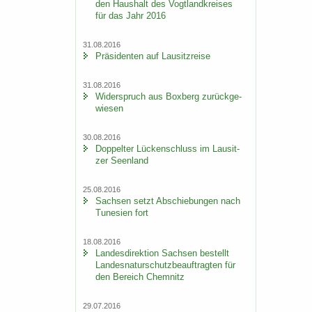
den Haus­halt des Vogt­land­krei­ses
für das Jahr 2016
31.08.2016
Prä­si­den­ten auf Lau­sitz­rei­se
31.08.2016
Wi­der­spruch aus Box­berg zu­rück­ge­
wie­sen
30.08.2016
Dop­pel­ter Lü­cken­schluss im Lau­sit­
zer Se­en­land
25.08.2016
Sach­sen setzt Ab­schie­bun­gen nach
Tu­ne­si­en fort
18.08.2016
Lan­des­di­rek­ti­on Sach­sen be­stellt
Lan­des­na­tur­schutz­be­auf­trag­ten für
den Be­reich Chem­nitz
29.07.2016