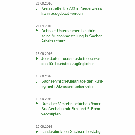
21.09.2016
Kreis­stra­ße K 7703 in Nie­der­wie­sa
kann aus­ge­baut wer­den
21.09.2016
Dohna­er Un­ter­neh­men be­stä­tigt
seine Aus­nah­me­stel­lung in Sa­chen
Ar­beits­schutz
15.09.2016
Jons­dor­fer Tou­ris­mus­be­trie­be wer­
den für Tou­ris­ten zu­gäng­li­cher
15.09.2016
Sachsenmilch-​Kläranlage darf künf­
tig mehr Ab­was­ser be­han­deln
13.09.2016
Dresd­ner Ver­kehrs­be­trie­be kön­nen
Stra­ßen­bahn mit Bus und S-​Bahn
ver­knüp­fen
12.09.2016
Lan­des­di­rek­ti­on Sach­sen be­stä­tigt