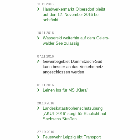
11.11.2016
Hand­wer­ker­markt Ol­bers­dorf bleibt
auf den 12. No­vem­ber 2016 be­
schränkt
10.11.2016
Was­ser­ski wei­ter­hin auf dem Gei­ers­
wal­der See zu­läs­sig
07.11.2016
Ge­wer­be­ge­biet Dommitzsch-​Süd
kann bes­ser an das Ver­kehrs­netz
an­ge­schlos­sen wer­den
01.11.2016
Lei­nen los für MS „Klara“
28.10.2016
Lan­des­ka­ta­stro­phen­schutz­übung
„AKUT 2016“ sorgt für Blau­licht auf
Sach­sens Stra­ßen
27.10.2016
Feu­er­wehr Leip­zig übt Trans­port