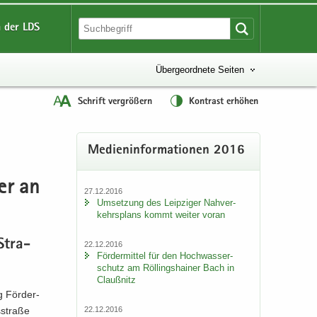
 der LDS
Übergeordnete Seiten
Schrift vergrößern
Kontrast erhöhen
Me­di­en­in­for­ma­tio­nen 2016
er an
27.12.2016
Um­set­zung des Leip­zi­ger Nah­ver­
kehrs­plans kommt wei­ter voran
 Stra­
22.12.2016
För­der­mit­tel für den Hoch­was­ser­
schutz am Röl­lings­hai­ner Bach in
Clau­ß­nitz
g För­der­
22.12.2016
­stra­ße