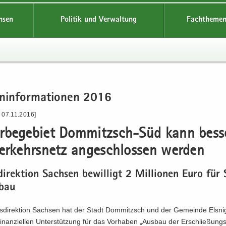
hsen
Politik und Verwaltung
Fachthemen
n­in­for­ma­tio­nen 2016
 07.11.2016]
r­be­ge­biet Dommitzsch-​Süd kann bes­s
r­kehrs­netz an­ge­schlos­sen wer­den
di­rek­ti­on Sach­sen be­wil­ligt 2 Mil­lio­nen Euro für
­bau
s­di­rek­ti­on Sach­sen hat der Stadt Dom­mitzsch und der Ge­mein­de Els­ni
 fi­nan­zi­el­len Un­ter­stüt­zung für das Vor­ha­ben „Aus­bau der Er­schlie­ßungs