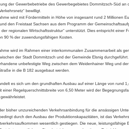
­dung der Ge­wer­be­be­trie­be des Ge­wer­be­ge­bie­tes Dommitzsch-​Süd an
 Ver­kehrs­netz“ be­wil­ligt.
h­me wird mit För­der­mit­teln in Höhe von ins­ge­samt rund 2 Mil­lio­nen E
nd den Frei­staat Sach­sen aus dem Pro­gramm der Ge­mein­schafts­auf­g
 der re­gio­na­len Wirt­schafts­struk­tur“ un­ter­stützt. Dies ent­spricht einer 
n 90 % der zu­wen­dungs­fä­hi­gen Kos­ten.
h­me wird im Rah­men einer in­ter­kom­mu­na­len Zu­sam­men­ar­beit als ge­
zwi­schen der Stadt Dom­mitzsch und der Ge­mein­de Els­nig durch­ge­führt
or­han­de­ne un­be­fes­tig­te Weg zwi­schen dem Wei­den­hai­ner Weg und de
tra­ße in die B 182 aus­ge­baut wer­den.
an­delt es sich um den grund­haf­ten Aus­bau auf einer Länge von rund 1,4
t einer Re­gel­quer­schnitts­brei­te von 6,50 Meter wird der Be­geg­nungs­fal
­währ­leis­tet.
er bis­her un­zu­rei­chen­den Ver­kehrs­an­bin­dung für die an­säs­si­gen Un­t
­dingt durch den Aus­bau der Pro­duk­ti­ons­ka­pa­zi­tä­ten, ist das Verkehrs
­ver­kehrs­auf­kom­men we­sent­lich ge­stie­gen. Die neue, leis­tungs­fä­hi­ge E