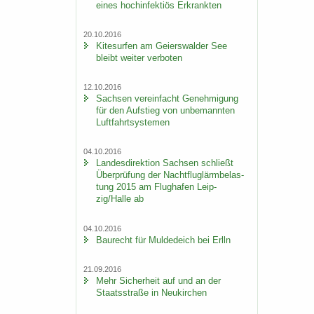
eines hoch­in­fek­ti­ös Er­krank­ten
20.10.2016
Ki­te­sur­fen am Gei­ers­wal­der See
bleibt wei­ter ver­bo­ten
12.10.2016
Sach­sen ver­ein­facht Ge­neh­mi­gung
für den Auf­stieg von un­be­mann­ten
Luft­fahrt­sys­te­men
04.10.2016
Lan­des­di­rek­ti­on Sach­sen schließt
Über­prü­fung der Nacht­flug­lärm­be­las­
tung 2015 am Flug­ha­fen Leip­
zig/Halle ab
04.10.2016
Bau­recht für Mul­de­deich bei Erlln
21.09.2016
Mehr Si­cher­heit auf und an der
Staats­stra­ße in Neu­kir­chen