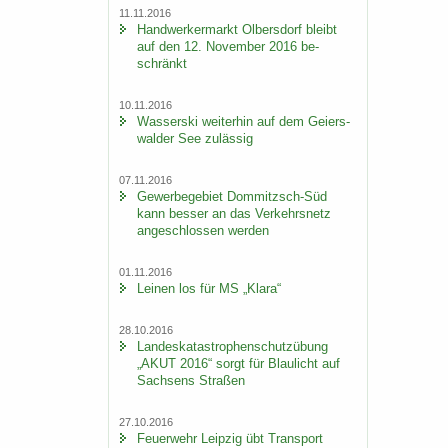
11.11.2016
Hand­wer­ker­markt Ol­bers­dorf bleibt
auf den 12. No­vem­ber 2016 be­
schränkt
10.11.2016
Was­ser­ski wei­ter­hin auf dem Gei­ers­
wal­der See zu­läs­sig
07.11.2016
Ge­wer­be­ge­biet Dommitzsch-​Süd
kann bes­ser an das Ver­kehrs­netz
an­ge­schlos­sen wer­den
01.11.2016
Lei­nen los für MS „Klara“
28.10.2016
Lan­des­ka­ta­stro­phen­schutz­übung
„AKUT 2016“ sorgt für Blau­licht auf
Sach­sens Stra­ßen
27.10.2016
Feu­er­wehr Leip­zig übt Trans­port