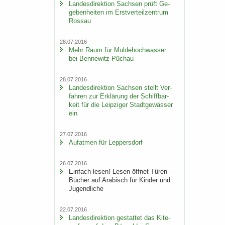
Lan­des­di­rek­ti­on Sach­sen prüft Ge­
ge­ben­hei­ten im Erst­ver­teil­zen­trum
Ros­sau
28.07.2016
Mehr Raum für Mul­de­hoch­was­ser
bei Bennewitz-​Püchau
28.07.2016
Lan­des­di­rek­ti­on Sach­sen stellt Ver­
fah­ren zur Er­klä­rung der Schiff­bar­
keit für die Leip­zi­ger Stadt­ge­wäs­ser
ein
27.07.2016
Auf­at­men für Lep­pers­dorf
26.07.2016
Ein­fach lesen! Lesen öff­net Türen –
Bü­cher auf Ara­bisch für Kin­der und
Ju­gend­li­che
22.07.2016
Lan­des­di­rek­ti­on ge­stat­tet das Ki­te­