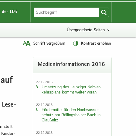
 der LDS
Übergeordnete Seiten
Schrift vergrößern
Kontrast erhöhen
Me­di­en­in­for­ma­tio­nen 2016
 auf
27.12.2016
Um­set­zung des Leip­zi­ger Nah­ver­
kehrs­plans kommt wei­ter voran
t Le­se­
22.12.2016
För­der­mit­tel für den Hoch­was­ser­
schutz am Röl­lings­hai­ner Bach in
Clau­ß­nitz
n stellt
22.12.2016
, Kinder-​