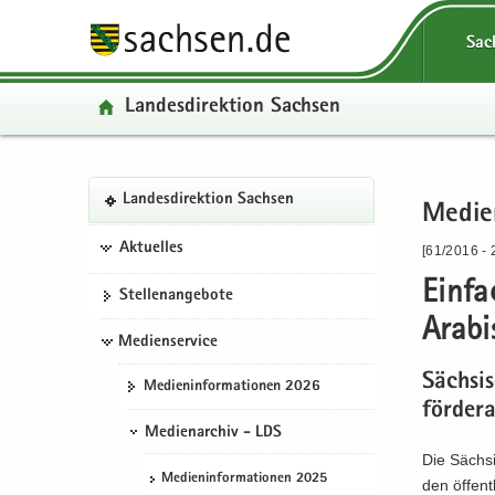
P
P
H
W
S
P
Sac
o
o
a
e
e
o
r
r
u
i
r
r
Lan­des­di­rek­ti­on Sach­sen
­
­
p
­
­
­
t
t
t
t
v
t
a
a
­
e
i
a
l
l
i
­
c
P
S
W
l
Lan­des­di­rek­ti­on Sach­sen
­
­
n
r
e
Me­di­e
H
o
e
e
­
ü
n
­
e
a
r
r
i
ü
Aktuelles
[61/2016 - 
b
a
h
I
u
­
­
­
b
e
­
a
n
Ein­f
p
t
v
t
e
Stel­len­an­ge­bo­te
r
v
l
­
t
a
i
e
r
Ara­bi
­
i
t
f
­
Medienservice
l
c
­
­
g
­
o
i
­
e
r
g
Säch­si­
Me­di­en­in­for­ma­tio­nen 2026
r
g
r
n
n
e
r
för­der­
e
a
­
­
a
I
e
Medienarchiv - LDS
i
­
m
h
­
n
i
Die Säch­si­
­
t
a
a
v
­
­
Me­di­en­in­for­ma­tio­nen 2025
den öf­fent
f
i
­
l