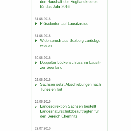
den Haus­halt des Vogt­land­krei­ses
für das Jahr 2016
31.08.2016
Prä­si­den­ten auf Lau­sitz­rei­se
31.08.2016
Wi­der­spruch aus Box­berg zu­rück­ge­
wie­sen
30.08.2016
Dop­pel­ter Lü­cken­schluss im Lau­sit­
zer Se­en­land
25.08.2016
Sach­sen setzt Ab­schie­bun­gen nach
Tu­ne­si­en fort
18.08.2016
Lan­des­di­rek­ti­on Sach­sen be­stellt
Lan­des­na­tur­schutz­be­auf­trag­ten für
den Be­reich Chem­nitz
29.07.2016