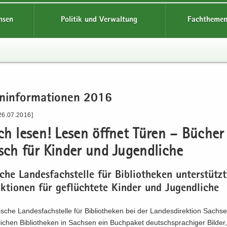
hsen
Politik und Verwaltung
Fachthemen
n­in­for­ma­tio­nen 2016
26.07.2016]
ach lesen! Lesen öff­net Türen – Bü­cher
sch für Kin­der und Ju­gend­li­che
sche Lan­des­fach­stel­le für Bi­blio­the­ken un­ter­stütz
ak­tio­nen für ge­flüch­te­te Kin­der und Ju­gend­li­che
sche Lan­des­fach­stel­le für Bi­blio­the­ken bei der Lan­des­di­rek­ti­on Sach­se
­li­chen Bi­blio­the­ken in Sach­sen ein Buch­pa­ket deutsch­spra­chi­ger Bil­der