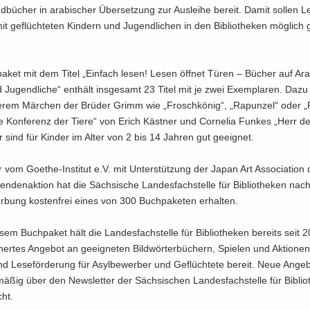
­bü­cher in ara­bi­scher Über­set­zung zur Aus­lei­he be­reit. Damit sol­len Le­
mit ge­flüch­te­ten Kin­dern und Ju­gend­li­chen in den Bi­blio­the­ken mög­lich
a­ket mit dem Titel „Ein­fach lesen! Lesen öff­net Türen – Bü­cher auf Ara­
 Ju­gend­li­che“ ent­hält ins­ge­samt 23 Titel mit je zwei Ex­em­pla­ren. Dazu
e­rem Mär­chen der Brü­der Grimm wie „Frosch­kö­nig“, „Ra­pun­zel“ oder 
ie Kon­fe­renz der Tiere“ von Erich Käst­ner und Cor­ne­lia Fun­kes „Herr d
 sind für Kin­der im Alter von 2 bis 14 Jah­ren gut ge­eig­net.
vom Goethe-​Institut e.V. mit Un­ter­stüt­zung der Japan Art As­so­cia­ti­on
n­den­ak­ti­on hat die Säch­si­sche Lan­des­fach­stel­le für Bi­blio­the­ken nach 
­bung kos­ten­frei eines von 300 Buch­pa­ke­ten er­hal­ten.
em Buch­pa­ket hält die Lan­des­fach­stel­le für Bi­blio­the­ken be­reits seit 
cher­tes An­ge­bot an ge­eig­ne­ten Bild­wör­ter­bü­chern, Spie­len und Ak­tio­ne
d Le­se­för­de­rung für Asyl­be­wer­ber und Ge­flüch­te­te be­reit. Neue An­ge­
mä­ßig über den News­let­ter der Säch­si­schen Lan­des­fach­stel­le für Bi­blio
icht.