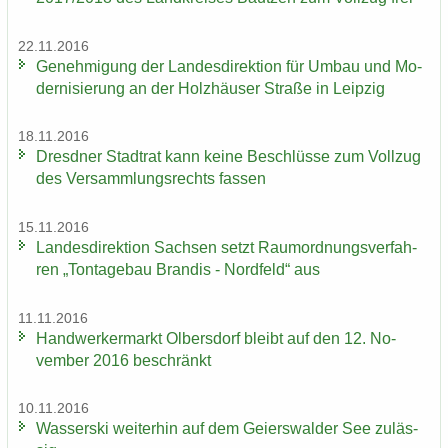
22.11.2016
Ge­neh­mi­gung der Lan­des­di­rek­ti­on für Umbau und Mo­
der­ni­sie­rung an der Holz­häu­ser Stra­ße in Leip­zig
18.11.2016
Dresd­ner Stadt­rat kann keine Be­schlüs­se zum Voll­zug
des Ver­samm­lungs­rechts fas­sen
15.11.2016
Lan­des­di­rek­ti­on Sach­sen setzt Raum­ord­nungs­ver­fah­
ren „Ton­ta­ge­bau Bran­dis - Nord­feld“ aus
11.11.2016
Hand­wer­ker­markt Ol­bers­dorf bleibt auf den 12. No­
vem­ber 2016 be­schränkt
10.11.2016
Was­ser­ski wei­ter­hin auf dem Gei­ers­wal­der See zu­läs­