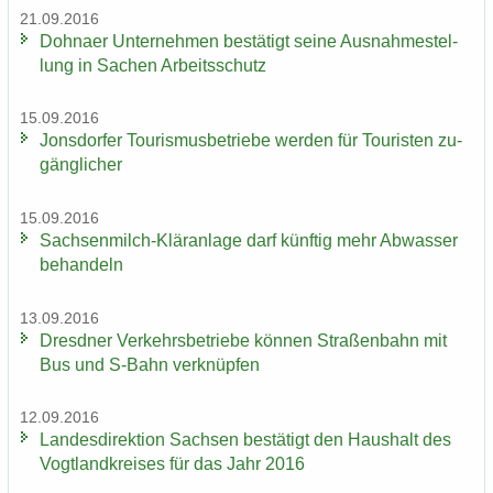
21.09.2016
Dohna­er Un­ter­neh­men be­stä­tigt seine Aus­nah­me­stel­
lung in Sa­chen Ar­beits­schutz
15.09.2016
Jons­dor­fer Tou­ris­mus­be­trie­be wer­den für Tou­ris­ten zu­
gäng­li­cher
15.09.2016
Sachsenmilch-​Kläranlage darf künf­tig mehr Ab­was­ser
be­han­deln
13.09.2016
Dresd­ner Ver­kehrs­be­trie­be kön­nen Stra­ßen­bahn mit
Bus und S-​Bahn ver­knüp­fen
12.09.2016
Lan­des­di­rek­ti­on Sach­sen be­stä­tigt den Haus­halt des
Vogt­land­krei­ses für das Jahr 2016