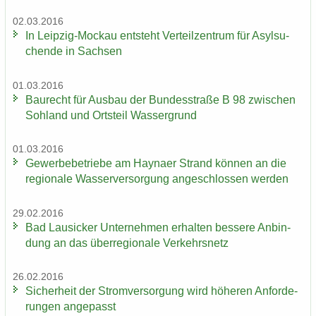
02.03.2016
In Leipzig-​Mockau ent­steht Ver­teil­zen­trum für Asyl­su­
chen­de in Sach­sen
01.03.2016
Bau­recht für Aus­bau der Bun­des­stra­ße B 98 zwi­schen
Soh­land und Orts­teil Was­ser­grund
01.03.2016
Ge­wer­be­be­trie­be am Hay­na­er Strand kön­nen an die
re­gio­na­le Was­ser­ver­sor­gung an­ge­schlos­sen wer­den
29.02.2016
Bad Lau­si­cker Un­ter­neh­men er­hal­ten bes­se­re An­bin­
dung an das über­re­gio­na­le Ver­kehrs­netz
26.02.2016
Si­cher­heit der Strom­ver­sor­gung wird hö­he­ren An­for­de­
run­gen an­ge­passt