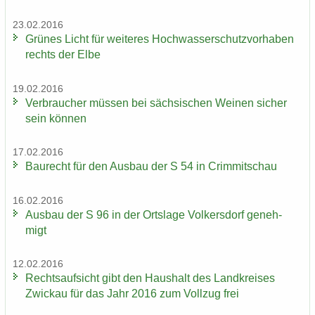
23.02.2016
Grü­nes Licht für wei­te­res Hoch­was­ser­schutz­vor­ha­ben
rechts der Elbe
19.02.2016
Ver­brau­cher müs­sen bei säch­si­schen Wei­nen si­cher
sein kön­nen
17.02.2016
Bau­recht für den Aus­bau der S 54 in Crim­mit­schau
16.02.2016
Aus­bau der S 96 in der Orts­la­ge Vol­kers­dorf ge­neh­
migt
12.02.2016
Rechts­auf­sicht gibt den Haus­halt des Land­krei­ses
Zwi­ckau für das Jahr 2016 zum Voll­zug frei