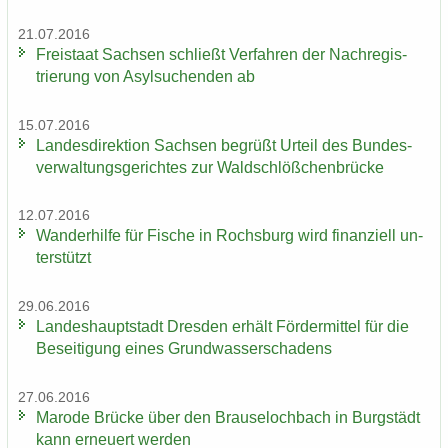
21.07.2016
Frei­staat Sach­sen schließt Ver­fah­ren der Nach­re­gis­
trie­rung von Asyl­su­chen­den ab
15.07.2016
Lan­des­di­rek­ti­on Sach­sen be­grüßt Ur­teil des Bun­des­
ver­wal­tungs­ge­rich­tes zur Wald­schlöß­chen­brü­cke
12.07.2016
Wan­der­hil­fe für Fi­sche in Rochs­burg wird fi­nan­zi­ell un­
ter­stützt
29.06.2016
Lan­des­haupt­stadt Dres­den er­hält För­der­mit­tel für die
Be­sei­ti­gung eines Grund­was­ser­scha­dens
27.06.2016
Ma­ro­de Brü­cke über den Brau­se­loch­bach in Burg­städt
kann er­neu­ert wer­den