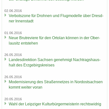
02.06.2016
Ver­bots­zo­ne für Droh­nen und Flug­mo­del­le über Dresd­
ner In­nen­stadt
01.06.2016
Neue Brut­re­vie­re für den Or­to­lan kön­nen in der Ober­
lau­sitz ent­ste­hen
26.05.2016
Lan­des­di­rek­ti­on Sach­sen ge­neh­migt Nach­trags­haus­
halt des Erz­ge­birgs­krei­ses
26.05.2016
Mo­der­ni­sie­rung des Stra­ßen­net­zes in Nord­ost­sach­sen
kommt wei­ter voran
20.05.2016
Wahl der Leip­zi­ger Kul­tur­bür­ger­meis­te­rin rechts­wid­rig