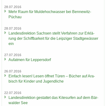
28.07.2016
Mehr Raum für Mul­de­hoch­was­ser bei Bennewitz-​
Püchau
28.07.2016
Lan­des­di­rek­ti­on Sach­sen stellt Ver­fah­ren zur Er­klä­
rung der Schiff­bar­keit für die Leip­zi­ger Stadt­ge­wäs­ser
ein
27.07.2016
Auf­at­men für Lep­pers­dorf
26.07.2016
Ein­fach lesen! Lesen öff­net Türen – Bü­cher auf Ara­
bisch für Kin­der und Ju­gend­li­che
22.07.2016
Lan­des­di­rek­ti­on ge­stat­tet das Ki­te­sur­fen auf dem Bär­
wal­der See