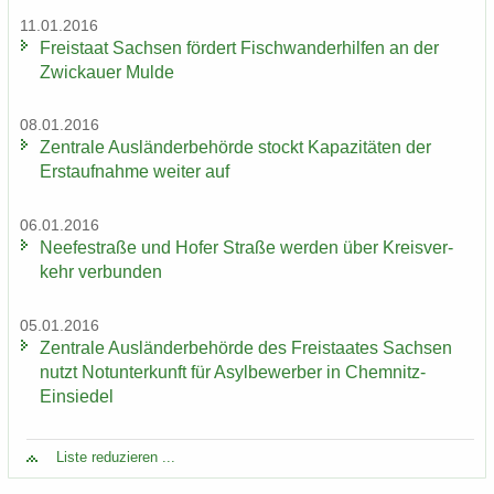
11.01.2016
Frei­staat Sach­sen för­dert Fisch­wan­der­hil­fen an der
Zwi­ckau­er Mulde
08.01.2016
Zen­tra­le Aus­län­der­be­hör­de stockt Ka­pa­zi­tä­ten der
Erst­auf­nah­me wei­ter auf
06.01.2016
Nee­fe­st­ra­ße und Hofer Stra­ße wer­den über Kreis­ver­
kehr ver­bun­den
05.01.2016
Zen­tra­le Aus­län­der­be­hör­de des Frei­staa­tes Sach­sen
nutzt Not­un­ter­kunft für Asyl­be­wer­ber in Chemnitz-​
Einsiedel
Liste re­du­zie­ren ...