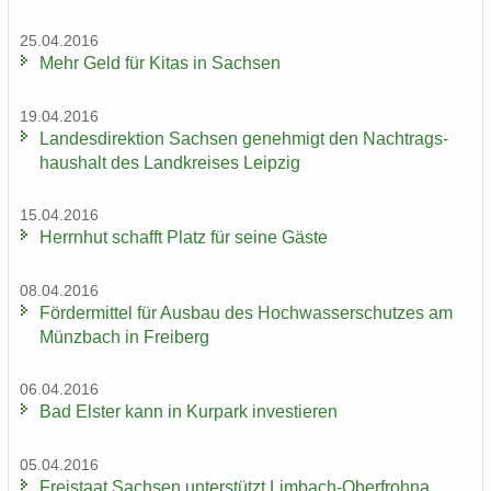
25.04.2016
Mehr Geld für Kitas in Sach­sen
19.04.2016
Lan­des­di­rek­ti­on Sach­sen ge­neh­migt den Nach­trags­
haus­halt des Land­krei­ses Leip­zig
15.04.2016
Herrn­hut schafft Platz für seine Gäste
08.04.2016
För­der­mit­tel für Aus­bau des Hoch­was­ser­schut­zes am
Münz­bach in Frei­berg
06.04.2016
Bad Els­ter kann in Kur­park in­ves­tie­ren
05.04.2016
Frei­staat Sach­sen un­ter­stützt Limbach-​Oberfrohna