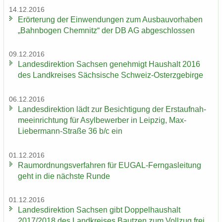
14.12.2016
Er­ör­te­rung der Ein­wen­dun­gen zum Aus­bau­vor­ha­ben
„Bahn­bo­gen Chem­nitz“ der DB AG ab­ge­schlos­sen
09.12.2016
Lan­des­di­rek­ti­on Sach­sen ge­neh­migt Haus­halt 2016
des Land­krei­ses Säch­si­sche Schweiz-​Osterzgebirge
06.12.2016
Lan­des­di­rek­ti­on lädt zur Be­sich­ti­gung der Erst­auf­nah­
me­ein­rich­tung für Asyl­be­wer­ber in Leip­zig, Max-​
Liebermann-Straße 36 b/c ein
01.12.2016
Raum­ord­nungs­ver­fah­ren für EUGAL-​Ferngasleitung
geht in die nächs­te Runde
01.12.2016
Lan­des­di­rek­ti­on Sach­sen gibt Dop­pel­haus­halt
2017/2018 des Land­krei­ses Baut­zen zum Voll­zug frei