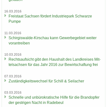
16.03.2016
Frei­staat Sach­sen för­dert In­dus­trie­park Schwar­ze
Pumpe
11.03.2016
Schirgiswalde-​Kirschau kann Ge­wer­be­ge­biet wei­ter
vor­an­trei­ben
10.03.2016
Rechts­auf­sicht gibt den Haus­halt des Land­krei­ses Mit­
tel­sach­sen für das Jahr 2016 zur Be­wirt­schaf­tung frei
07.03.2016
Zu­stän­dig­keits­wech­sel für Schill & Seil­a­cher
03.03.2016
Schnel­le und un­bü­ro­kra­ti­sche Hilfe für die Brand­op­fer
der gest­ri­gen Nacht in Ra­de­beul