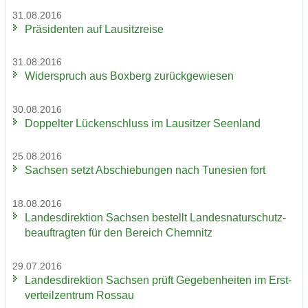
31.08.2016
Prä­si­den­ten auf Lau­sitz­rei­se
31.08.2016
Wi­der­spruch aus Box­berg zu­rück­ge­wie­sen
30.08.2016
Dop­pel­ter Lü­cken­schluss im Lau­sit­zer Se­en­land
25.08.2016
Sach­sen setzt Ab­schie­bun­gen nach Tu­ne­si­en fort
18.08.2016
Lan­des­di­rek­ti­on Sach­sen be­stellt Lan­des­na­tur­schutz­
be­auf­trag­ten für den Be­reich Chem­nitz
29.07.2016
Lan­des­di­rek­ti­on Sach­sen prüft Ge­ge­ben­hei­ten im Erst­
ver­teil­zen­trum Ros­sau