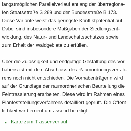
längst­mög­li­chen Par­al­lel­ver­lauf ent­lang der über­re­gio­na­
len Staats­stra­ße S 289 und der Bun­des­stra­ße B 173.
Diese Va­ri­an­te weist das ge­rings­te Kon­flikt­po­ten­ti­al auf.
Dabei sind ins­be­son­de­re Maß­ga­ben der Sied­lungs­ent­
wick­lung, des Natur-​ und Land­schafts­schut­zes sowie
zum Er­halt der Wald­ge­bie­te zu er­fül­len.
Über die Zu­läs­sig­keit und end­gül­ti­ge Ge­stal­tung des Vor­
ha­bens ist mit dem Ab­schluss des Raum­ord­nungs­ver­fah­
rens noch nicht ent­schie­den. Die Vor­ha­ben­trä­ge­rin wird
auf der Grund­la­ge der raum­ord­ne­ri­schen Be­ur­tei­lung die
Fein­tras­sie­rung er­ar­bei­ten. Diese wird im Rah­men eines
Plan­fest­stel­lungs­ver­fah­rens de­tail­liert ge­prüft. Die Öf­fent­
lich­keit wird er­neut um­fas­send be­tei­ligt.
Karte zum Tras­sen­ver­lauf