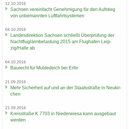
12.10.2016
Sach­sen ver­ein­facht Ge­neh­mi­gung für den Auf­stieg
von un­be­mann­ten Luft­fahrt­sys­te­men
04.10.2016
Lan­des­di­rek­ti­on Sach­sen schließt Über­prü­fung der
Nacht­flug­lärm­be­las­tung 2015 am Flug­ha­fen Leip­
zig/Halle ab
04.10.2016
Bau­recht für Mul­de­deich bei Erlln
21.09.2016
Mehr Si­cher­heit auf und an der Staats­stra­ße in Neu­kir­
chen
21.09.2016
Kreis­stra­ße K 7703 in Nie­der­wie­sa kann aus­ge­baut
wer­den