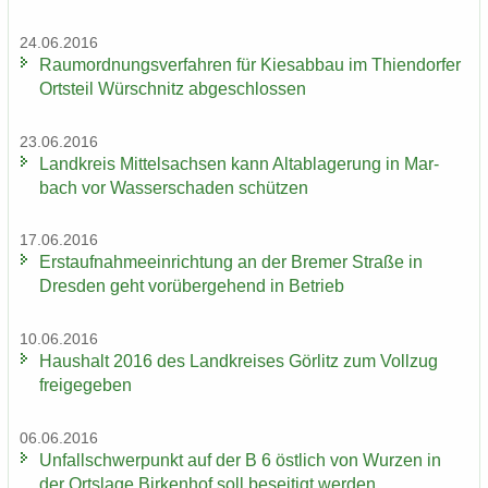
24.06.2016
Raum­ord­nungs­ver­fah­ren für Kies­ab­bau im Thi­en­dor­fer
Orts­teil Wür­schnitz ab­ge­schlos­sen
23.06.2016
Land­kreis Mit­tel­sach­sen kann Alt­ab­la­ge­rung in Mar­
bach vor Was­ser­scha­den schüt­zen
17.06.2016
Erst­auf­nah­me­ein­rich­tung an der Bre­mer Stra­ße in
Dres­den geht vor­über­ge­hend in Be­trieb
10.06.2016
Haus­halt 2016 des Land­krei­ses Gör­litz zum Voll­zug
frei­ge­ge­ben
06.06.2016
Un­fall­schwer­punkt auf der B 6 öst­lich von Wur­zen in
der Orts­la­ge Bir­ken­hof soll be­sei­tigt wer­den