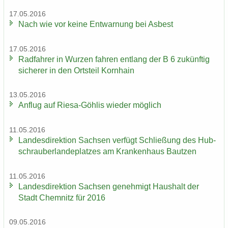
17.05.2016
Nach wie vor keine Ent­war­nung bei Asbest
17.05.2016
Rad­fah­rer in Wur­zen fah­ren ent­lang der B 6 zu­künf­tig
si­che­rer in den Orts­teil Korn­hain
13.05.2016
An­flug auf Riesa-​Göhlis wie­der mög­lich
11.05.2016
Lan­des­di­rek­ti­on Sach­sen ver­fügt Schlie­ßung des Hub­
schrau­ber­lan­de­plat­zes am Kran­ken­haus Baut­zen
11.05.2016
Lan­des­di­rek­ti­on Sach­sen ge­neh­migt Haus­halt der
Stadt Chem­nitz für 2016
09.05.2016