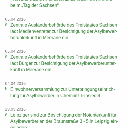
beim „Tag der Sach­sen“
05.04.2016
Zen­tra­le Aus­län­der­be­hör­de des Frei­staa­tes Sach­sen
lädt Me­di­en­ver­tre­ter zur Be­sich­ti­gung der Asyl­be­wer­
ber­un­ter­kunft in Meer­a­ne ein
05.04.2016
Zen­tra­le Aus­län­der­be­hör­de des Frei­staa­tes Sach­sen
lädt Bür­ger zur Be­sich­ti­gung der Asyl­be­wer­ber­un­ter­
kunft in Meer­a­ne ein
04.04.2016
Ein­woh­ner­ver­samm­lung zur Un­ter­brin­gungs­ein­rich­
tung für Asyl­be­wer­ber in Chemnitz-​Einsiedel
29.03.2016
Leip­zi­ger sind zur Be­sich­ti­gung der Not­un­ter­kunft für
Asyl­be­wer­ber an der Braun­stra­ße 3 - 5 in Leip­zig ein­
ge­la­den