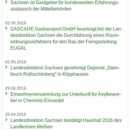
Sach­sen ist Gast­ge­ber für bun­des­wei­ten Er­fah­rungs­
aus­tausch der Mit­tel­be­hör­den
02.05.2016
GAS­CA­DE Gas­trans­port GmbH be­an­tragt bei der Lan­
des­di­rek­ti­on Sach­sen die Durch­füh­rung eines Raum­
ord­nungs­ver­fah­rens für den Bau der Fern­gas­lei­tung
EUGAL
02.05.2016
Lan­des­di­rek­ti­on Sach­sen ge­neh­migt De­po­nie „Stein­
bruch Roth­schön­berg“ in Klipp­hau­sen
29.04.2016
Ein­woh­ner­ver­samm­lung zur Un­ter­kunft für Asyl­be­wer­
ber in Chemnitz-​Einsiedel
25.04.2016
Lan­des­di­rek­ti­on Sach­sen be­stä­tigt Haus­halt 2016 des
Land­krei­ses Mei­ßen