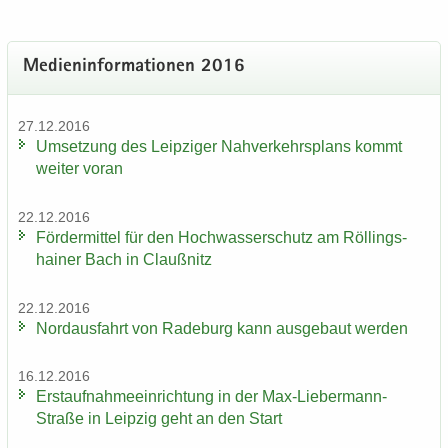
Me­di­en­in­for­ma­tio­nen 2016
27.12.2016
Um­set­zung des Leip­zi­ger Nah­ver­kehrs­plans kommt
wei­ter voran
22.12.2016
För­der­mit­tel für den Hoch­was­ser­schutz am Röl­lings­
hai­ner Bach in Clau­ß­nitz
22.12.2016
Nord­aus­fahrt von Ra­de­burg kann aus­ge­baut wer­den
16.12.2016
Erst­auf­nah­me­ein­rich­tung in der Max-​Liebermann-
Straße in Leip­zig geht an den Start