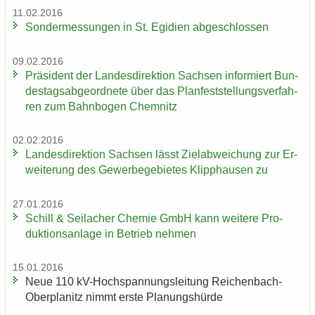
11.02.2016
Son­der­mes­sun­gen in St. Egi­di­en ab­ge­schlos­sen
09.02.2016
Prä­si­dent der Lan­des­di­rek­ti­on Sach­sen in­for­miert Bun­
des­tags­ab­ge­ord­ne­te über das Plan­fest­stel­lungs­ver­fah­
ren zum Bahn­bo­gen Chem­nitz
02.02.2016
Lan­des­di­rek­ti­on Sach­sen lässt Ziel­ab­wei­chung zur Er­
wei­te­rung des Ge­wer­be­ge­bie­tes Klipp­hau­sen zu
27.01.2016
Schill & Seil­a­cher Che­mie GmbH kann wei­te­re Pro­
duk­ti­ons­an­la­ge in Be­trieb neh­men
15.01.2016
Neue 110 kV-​Hochspannungsleitung Reichenbach-​
Oberplanitz nimmt erste Pla­nungs­hür­de