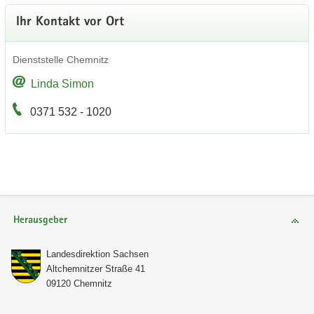
Ihr Kon­takt vor Ort
Dienst­stel­le Chem­nitz
Linda Simon
0371 532 - 1020
Herausgeber
Lan­des­di­rek­ti­on Sach­sen
Alt­chem­nit­zer Stra­ße 41
09120 Chem­nitz