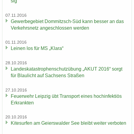
sig
07.11.2016
Ge­wer­be­ge­biet Dommitzsch-​Süd kann bes­ser an das
Ver­kehrs­netz an­ge­schlos­sen wer­den
01.11.2016
Lei­nen los für MS „Klara“
28.10.2016
Lan­des­ka­ta­stro­phen­schutz­übung „AKUT 2016“ sorgt
für Blau­licht auf Sach­sens Stra­ßen
27.10.2016
Feu­er­wehr Leip­zig übt Trans­port eines hoch­in­fek­ti­ös
Er­krank­ten
20.10.2016
Ki­te­sur­fen am Gei­ers­wal­der See bleibt wei­ter ver­bo­ten