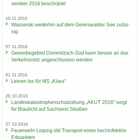
vem­ber 2016 be­schränkt
10.11.2016
Was­ser­ski wei­ter­hin auf dem Gei­ers­wal­der See zu­läs­
sig
07.11.2016
Ge­wer­be­ge­biet Dommitzsch-​Süd kann bes­ser an das
Ver­kehrs­netz an­ge­schlos­sen wer­den
01.11.2016
Lei­nen los für MS „Klara“
28.10.2016
Lan­des­ka­ta­stro­phen­schutz­übung „AKUT 2016“ sorgt
für Blau­licht auf Sach­sens Stra­ßen
27.10.2016
Feu­er­wehr Leip­zig übt Trans­port eines hoch­in­fek­ti­ös
Er­krank­ten