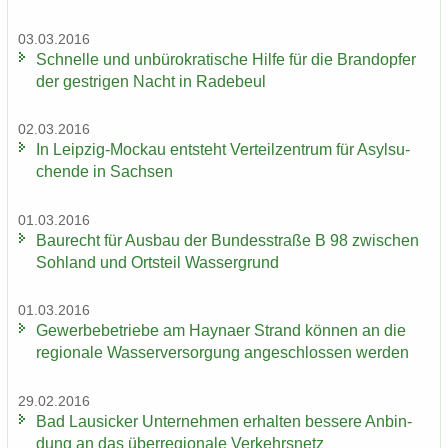
03.03.2016
Schnel­le und un­bü­ro­kra­ti­sche Hilfe für die Brand­op­fer
der gest­ri­gen Nacht in Ra­de­beul
02.03.2016
In Leipzig-​Mockau ent­steht Ver­teil­zen­trum für Asyl­su­
chen­de in Sach­sen
01.03.2016
Bau­recht für Aus­bau der Bun­des­stra­ße B 98 zwi­schen
Soh­land und Orts­teil Was­ser­grund
01.03.2016
Ge­wer­be­be­trie­be am Hay­na­er Strand kön­nen an die
re­gio­na­le Was­ser­ver­sor­gung an­ge­schlos­sen wer­den
29.02.2016
Bad Lau­si­cker Un­ter­neh­men er­hal­ten bes­se­re An­bin­
dung an das über­re­gio­na­le Ver­kehrs­netz