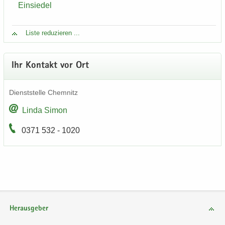
Einsiedel
Liste re­du­zie­ren ...
Ihr Kon­takt vor Ort
Dienst­stel­le Chem­nitz
Linda Simon
0371 532 - 1020
Herausgeber