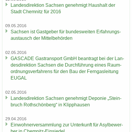
Lan­des­di­rek­ti­on Sach­sen ge­neh­migt Haus­halt der
Stadt Chem­nitz für 2016
09.05.2016
Sach­sen ist Gast­ge­ber für bun­des­wei­ten Er­fah­rungs­
aus­tausch der Mit­tel­be­hör­den
02.05.2016
GAS­CA­DE Gas­trans­port GmbH be­an­tragt bei der Lan­
des­di­rek­ti­on Sach­sen die Durch­füh­rung eines Raum­
ord­nungs­ver­fah­rens für den Bau der Fern­gas­lei­tung
EUGAL
02.05.2016
Lan­des­di­rek­ti­on Sach­sen ge­neh­migt De­po­nie „Stein­
bruch Roth­schön­berg“ in Klipp­hau­sen
29.04.2016
Ein­woh­ner­ver­samm­lung zur Un­ter­kunft für Asyl­be­wer­
ber in Chemnitz-​Einsiedel