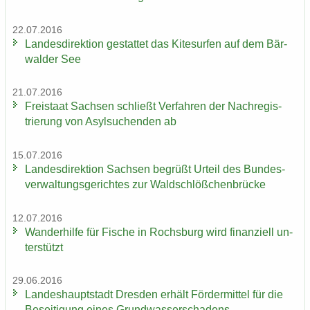
22.07.2016
Lan­des­di­rek­ti­on ge­stat­tet das Ki­te­sur­fen auf dem Bär­
wal­der See
21.07.2016
Frei­staat Sach­sen schließt Ver­fah­ren der Nach­re­gis­
trie­rung von Asyl­su­chen­den ab
15.07.2016
Lan­des­di­rek­ti­on Sach­sen be­grüßt Ur­teil des Bun­des­
ver­wal­tungs­ge­rich­tes zur Wald­schlöß­chen­brü­cke
12.07.2016
Wan­der­hil­fe für Fi­sche in Rochs­burg wird fi­nan­zi­ell un­
ter­stützt
29.06.2016
Lan­des­haupt­stadt Dres­den er­hält För­der­mit­tel für die
Be­sei­ti­gung eines Grund­was­ser­scha­dens