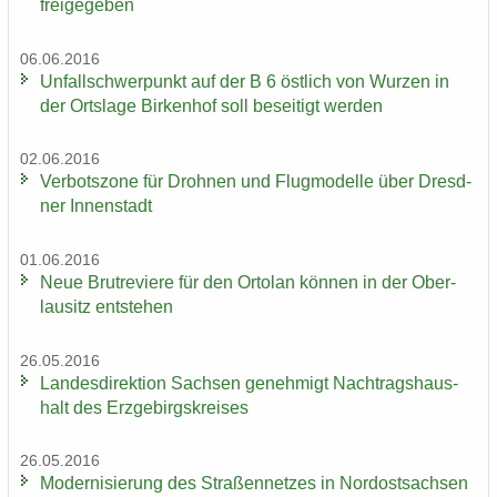
frei­ge­ge­ben
06.06.2016
Un­fall­schwer­punkt auf der B 6 öst­lich von Wur­zen in
der Orts­la­ge Bir­ken­hof soll be­sei­tigt wer­den
02.06.2016
Ver­bots­zo­ne für Droh­nen und Flug­mo­del­le über Dresd­
ner In­nen­stadt
01.06.2016
Neue Brut­re­vie­re für den Or­to­lan kön­nen in der Ober­
lau­sitz ent­ste­hen
26.05.2016
Lan­des­di­rek­ti­on Sach­sen ge­neh­migt Nach­trags­haus­
halt des Erz­ge­birgs­krei­ses
26.05.2016
Mo­der­ni­sie­rung des Stra­ßen­net­zes in Nord­ost­sach­sen