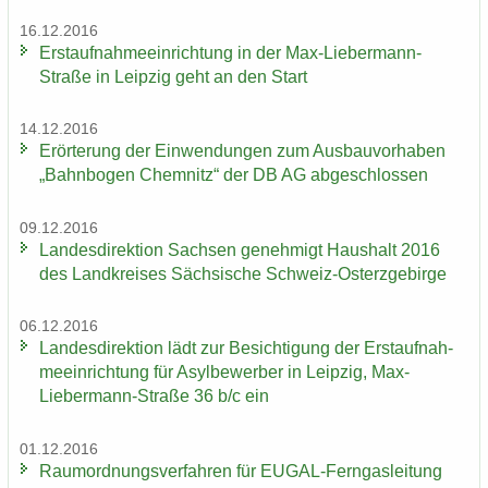
16.12.2016
Erst­auf­nah­me­ein­rich­tung in der Max-​Liebermann-
Straße in Leip­zig geht an den Start
14.12.2016
Er­ör­te­rung der Ein­wen­dun­gen zum Aus­bau­vor­ha­ben
„Bahn­bo­gen Chem­nitz“ der DB AG ab­ge­schlos­sen
09.12.2016
Lan­des­di­rek­ti­on Sach­sen ge­neh­migt Haus­halt 2016
des Land­krei­ses Säch­si­sche Schweiz-​Osterzgebirge
06.12.2016
Lan­des­di­rek­ti­on lädt zur Be­sich­ti­gung der Erst­auf­nah­
me­ein­rich­tung für Asyl­be­wer­ber in Leip­zig, Max-​
Liebermann-Straße 36 b/c ein
01.12.2016
Raum­ord­nungs­ver­fah­ren für EUGAL-​Ferngasleitung