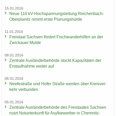
15.01.2016
Neue 110 kV-​Hochspannungsleitung Reichenbach-​
Oberplanitz nimmt erste Pla­nungs­hür­de
11.01.2016
Frei­staat Sach­sen för­dert Fisch­wan­der­hil­fen an der
Zwi­ckau­er Mulde
08.01.2016
Zen­tra­le Aus­län­der­be­hör­de stockt Ka­pa­zi­tä­ten der
Erst­auf­nah­me wei­ter auf
06.01.2016
Nee­fe­st­ra­ße und Hofer Stra­ße wer­den über Kreis­ver­
kehr ver­bun­den
05.01.2016
Zen­tra­le Aus­län­der­be­hör­de des Frei­staa­tes Sach­sen
nutzt Not­un­ter­kunft für Asyl­be­wer­ber in Chemnitz-​