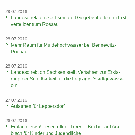
29.07.2016
Lan­des­di­rek­ti­on Sach­sen prüft Ge­ge­ben­hei­ten im Erst­
ver­teil­zen­trum Ros­sau
28.07.2016
Mehr Raum für Mul­de­hoch­was­ser bei Bennewitz-​
Püchau
28.07.2016
Lan­des­di­rek­ti­on Sach­sen stellt Ver­fah­ren zur Er­klä­
rung der Schiff­bar­keit für die Leip­zi­ger Stadt­ge­wäs­ser
ein
27.07.2016
Auf­at­men für Lep­pers­dorf
26.07.2016
Ein­fach lesen! Lesen öff­net Türen – Bü­cher auf Ara­
bisch für Kin­der und Ju­gend­li­che