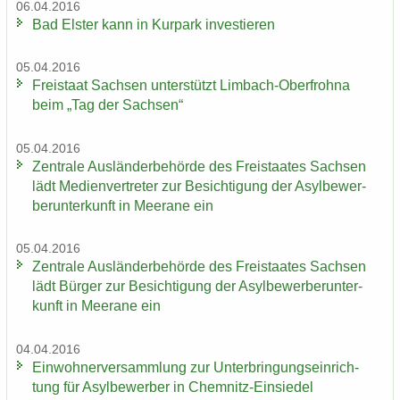
06.04.2016
Bad Els­ter kann in Kur­park in­ves­tie­ren
05.04.2016
Frei­staat Sach­sen un­ter­stützt Limbach-​Oberfrohna
beim „Tag der Sach­sen“
05.04.2016
Zen­tra­le Aus­län­der­be­hör­de des Frei­staa­tes Sach­sen
lädt Me­di­en­ver­tre­ter zur Be­sich­ti­gung der Asyl­be­wer­
ber­un­ter­kunft in Meer­a­ne ein
05.04.2016
Zen­tra­le Aus­län­der­be­hör­de des Frei­staa­tes Sach­sen
lädt Bür­ger zur Be­sich­ti­gung der Asyl­be­wer­ber­un­ter­
kunft in Meer­a­ne ein
04.04.2016
Ein­woh­ner­ver­samm­lung zur Un­ter­brin­gungs­ein­rich­
tung für Asyl­be­wer­ber in Chemnitz-​Einsiedel