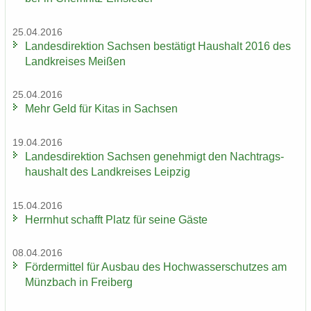
25.04.2016
Lan­des­di­rek­ti­on Sach­sen be­stä­tigt Haus­halt 2016 des
Land­krei­ses Mei­ßen
25.04.2016
Mehr Geld für Kitas in Sach­sen
19.04.2016
Lan­des­di­rek­ti­on Sach­sen ge­neh­migt den Nach­trags­
haus­halt des Land­krei­ses Leip­zig
15.04.2016
Herrn­hut schafft Platz für seine Gäste
08.04.2016
För­der­mit­tel für Aus­bau des Hoch­was­ser­schut­zes am
Münz­bach in Frei­berg