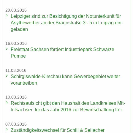
29.03.2016
Leip­zi­ger sind zur Be­sich­ti­gung der Not­un­ter­kunft für
Asyl­be­wer­ber an der Braun­stra­ße 3 - 5 in Leip­zig ein­
ge­la­den
16.03.2016
Frei­staat Sach­sen för­dert In­dus­trie­park Schwar­ze
Pumpe
11.03.2016
Schirgiswalde-​Kirschau kann Ge­wer­be­ge­biet wei­ter
vor­an­trei­ben
10.03.2016
Rechts­auf­sicht gibt den Haus­halt des Land­krei­ses Mit­
tel­sach­sen für das Jahr 2016 zur Be­wirt­schaf­tung frei
07.03.2016
Zu­stän­dig­keits­wech­sel für Schill & Seil­a­cher