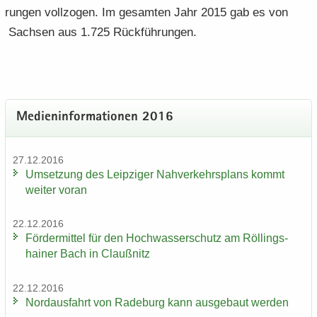
run­gen voll­zo­gen. Im ge­sam­ten Jahr 2015 gab es von
Sach­sen aus 1.725 Rück­füh­run­gen.
Me­di­en­in­for­ma­tio­nen 2016
27.12.2016
Um­set­zung des Leip­zi­ger Nah­ver­kehrs­plans kommt
wei­ter voran
22.12.2016
För­der­mit­tel für den Hoch­was­ser­schutz am Röl­lings­
hai­ner Bach in Clau­ß­nitz
22.12.2016
Nord­aus­fahrt von Ra­de­burg kann aus­ge­baut wer­den