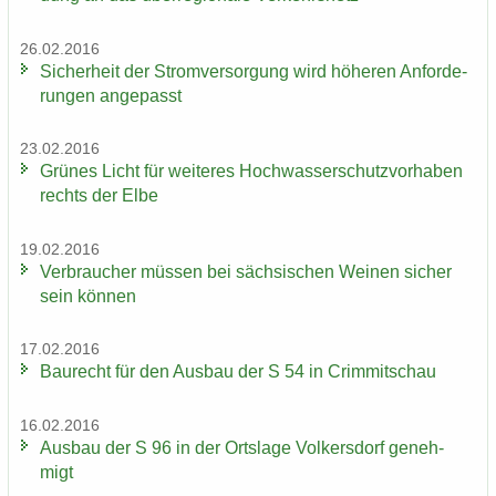
26.02.2016
Si­cher­heit der Strom­ver­sor­gung wird hö­he­ren An­for­de­
run­gen an­ge­passt
23.02.2016
Grü­nes Licht für wei­te­res Hoch­was­ser­schutz­vor­ha­ben
rechts der Elbe
19.02.2016
Ver­brau­cher müs­sen bei säch­si­schen Wei­nen si­cher
sein kön­nen
17.02.2016
Bau­recht für den Aus­bau der S 54 in Crim­mit­schau
16.02.2016
Aus­bau der S 96 in der Orts­la­ge Vol­kers­dorf ge­neh­
migt