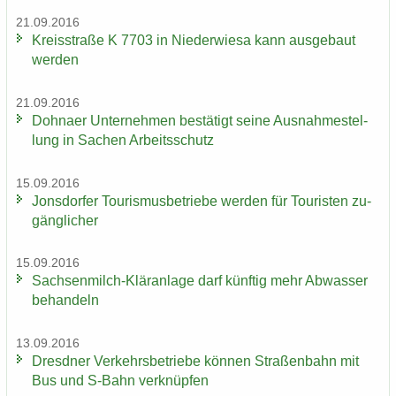
21.09.2016
Kreis­stra­ße K 7703 in Nie­der­wie­sa kann aus­ge­baut
wer­den
21.09.2016
Dohna­er Un­ter­neh­men be­stä­tigt seine Aus­nah­me­stel­
lung in Sa­chen Ar­beits­schutz
15.09.2016
Jons­dor­fer Tou­ris­mus­be­trie­be wer­den für Tou­ris­ten zu­
gäng­li­cher
15.09.2016
Sachsenmilch-​Kläranlage darf künf­tig mehr Ab­was­ser
be­han­deln
13.09.2016
Dresd­ner Ver­kehrs­be­trie­be kön­nen Stra­ßen­bahn mit
Bus und S-​Bahn ver­knüp­fen