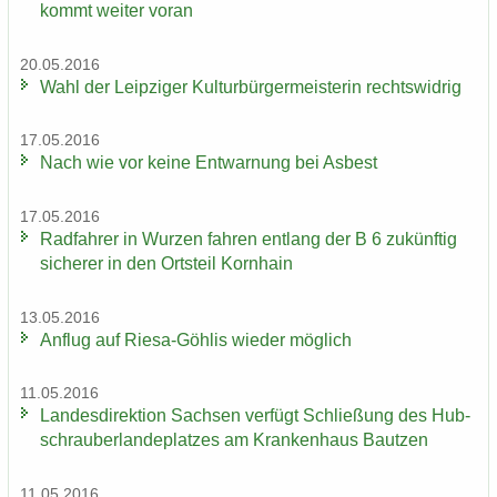
kommt wei­ter voran
20.05.2016
Wahl der Leip­zi­ger Kul­tur­bür­ger­meis­te­rin rechts­wid­rig
17.05.2016
Nach wie vor keine Ent­war­nung bei Asbest
17.05.2016
Rad­fah­rer in Wur­zen fah­ren ent­lang der B 6 zu­künf­tig
si­che­rer in den Orts­teil Korn­hain
13.05.2016
An­flug auf Riesa-​Göhlis wie­der mög­lich
11.05.2016
Lan­des­di­rek­ti­on Sach­sen ver­fügt Schlie­ßung des Hub­
schrau­ber­lan­de­plat­zes am Kran­ken­haus Baut­zen
11.05.2016