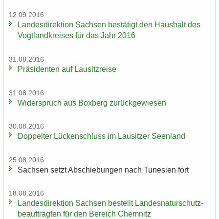
12.09.2016
Lan­des­di­rek­ti­on Sach­sen be­stä­tigt den Haus­halt des
Vogt­land­krei­ses für das Jahr 2016
31.08.2016
Prä­si­den­ten auf Lau­sitz­rei­se
31.08.2016
Wi­der­spruch aus Box­berg zu­rück­ge­wie­sen
30.08.2016
Dop­pel­ter Lü­cken­schluss im Lau­sit­zer Se­en­land
25.08.2016
Sach­sen setzt Ab­schie­bun­gen nach Tu­ne­si­en fort
18.08.2016
Lan­des­di­rek­ti­on Sach­sen be­stellt Lan­des­na­tur­schutz­
be­auf­trag­ten für den Be­reich Chem­nitz