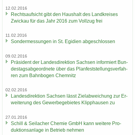
12.02.2016
Rechts­auf­sicht gibt den Haus­halt des Land­krei­ses
Zwi­ckau für das Jahr 2016 zum Voll­zug frei
11.02.2016
Son­der­mes­sun­gen in St. Egi­di­en ab­ge­schlos­sen
09.02.2016
Prä­si­dent der Lan­des­di­rek­ti­on Sach­sen in­for­miert Bun­
des­tags­ab­ge­ord­ne­te über das Plan­fest­stel­lungs­ver­fah­
ren zum Bahn­bo­gen Chem­nitz
02.02.2016
Lan­des­di­rek­ti­on Sach­sen lässt Ziel­ab­wei­chung zur Er­
wei­te­rung des Ge­wer­be­ge­bie­tes Klipp­hau­sen zu
27.01.2016
Schill & Seil­a­cher Che­mie GmbH kann wei­te­re Pro­
duk­ti­ons­an­la­ge in Be­trieb neh­men