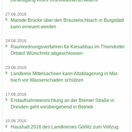
27.06.2016
Ma­ro­de Brü­cke über den Brau­se­loch­bach in Burg­städt
kann er­neu­ert wer­den
24.06.2016
Raum­ord­nungs­ver­fah­ren für Kies­ab­bau im Thi­en­dor­fer
Orts­teil Wür­schnitz ab­ge­schlos­sen
23.06.2016
Land­kreis Mit­tel­sach­sen kann Alt­ab­la­ge­rung in Mar­
bach vor Was­ser­scha­den schüt­zen
17.06.2016
Erst­auf­nah­me­ein­rich­tung an der Bre­mer Stra­ße in
Dres­den geht vor­über­ge­hend in Be­trieb
10.06.2016
Haus­halt 2016 des Land­krei­ses Gör­litz zum Voll­zug