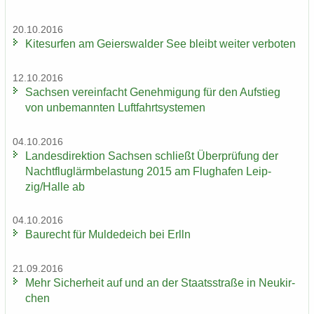
20.10.2016
Ki­te­sur­fen am Gei­ers­wal­der See bleibt wei­ter ver­bo­ten
12.10.2016
Sach­sen ver­ein­facht Ge­neh­mi­gung für den Auf­stieg
von un­be­mann­ten Luft­fahrt­sys­te­men
04.10.2016
Lan­des­di­rek­ti­on Sach­sen schließt Über­prü­fung der
Nacht­flug­lärm­be­las­tung 2015 am Flug­ha­fen Leip­
zig/Halle ab
04.10.2016
Bau­recht für Mul­de­deich bei Erlln
21.09.2016
Mehr Si­cher­heit auf und an der Staats­stra­ße in Neu­kir­
chen