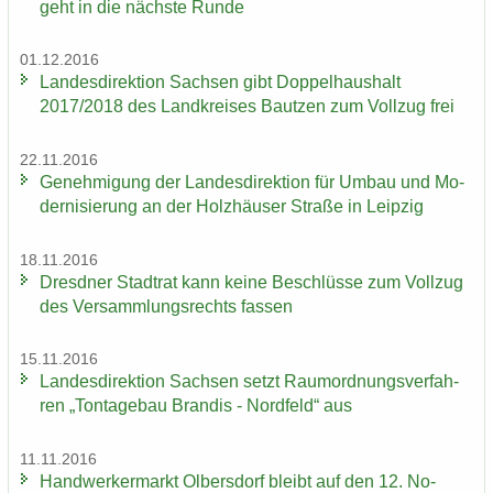
geht in die nächs­te Runde
01.12.2016
Lan­des­di­rek­ti­on Sach­sen gibt Dop­pel­haus­halt
2017/2018 des Land­krei­ses Baut­zen zum Voll­zug frei
22.11.2016
Ge­neh­mi­gung der Lan­des­di­rek­ti­on für Umbau und Mo­
der­ni­sie­rung an der Holz­häu­ser Stra­ße in Leip­zig
18.11.2016
Dresd­ner Stadt­rat kann keine Be­schlüs­se zum Voll­zug
des Ver­samm­lungs­rechts fas­sen
15.11.2016
Lan­des­di­rek­ti­on Sach­sen setzt Raum­ord­nungs­ver­fah­
ren „Ton­ta­ge­bau Bran­dis - Nord­feld“ aus
11.11.2016
Hand­wer­ker­markt Ol­bers­dorf bleibt auf den 12. No­