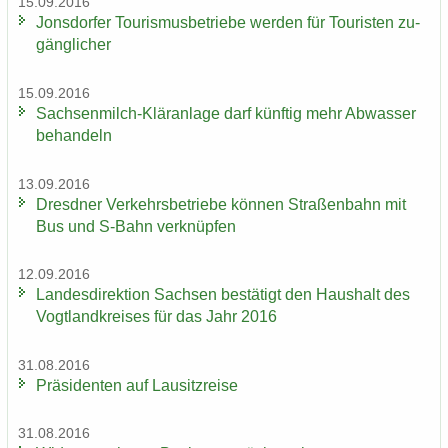
15.09.2016
Jons­dor­fer Tou­ris­mus­be­trie­be wer­den für Tou­ris­ten zu­
gäng­li­cher
15.09.2016
Sachsenmilch-​Kläranlage darf künf­tig mehr Ab­was­ser
be­han­deln
13.09.2016
Dresd­ner Ver­kehrs­be­trie­be kön­nen Stra­ßen­bahn mit
Bus und S-​Bahn ver­knüp­fen
12.09.2016
Lan­des­di­rek­ti­on Sach­sen be­stä­tigt den Haus­halt des
Vogt­land­krei­ses für das Jahr 2016
31.08.2016
Prä­si­den­ten auf Lau­sitz­rei­se
31.08.2016