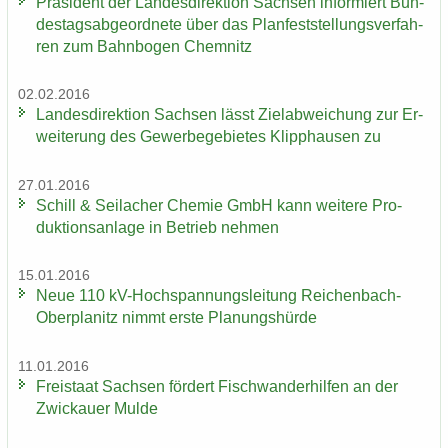
Prä­si­dent der Lan­des­di­rek­ti­on Sach­sen in­for­miert Bun­
des­tags­ab­ge­ord­ne­te über das Plan­fest­stel­lungs­ver­fah­
ren zum Bahn­bo­gen Chem­nitz
02.02.2016
Lan­des­di­rek­ti­on Sach­sen lässt Ziel­ab­wei­chung zur Er­
wei­te­rung des Ge­wer­be­ge­bie­tes Klipp­hau­sen zu
27.01.2016
Schill & Seil­a­cher Che­mie GmbH kann wei­te­re Pro­
duk­ti­ons­an­la­ge in Be­trieb neh­men
15.01.2016
Neue 110 kV-​Hochspannungsleitung Reichenbach-​
Oberplanitz nimmt erste Pla­nungs­hür­de
11.01.2016
Frei­staat Sach­sen för­dert Fisch­wan­der­hil­fen an der
Zwi­ckau­er Mulde