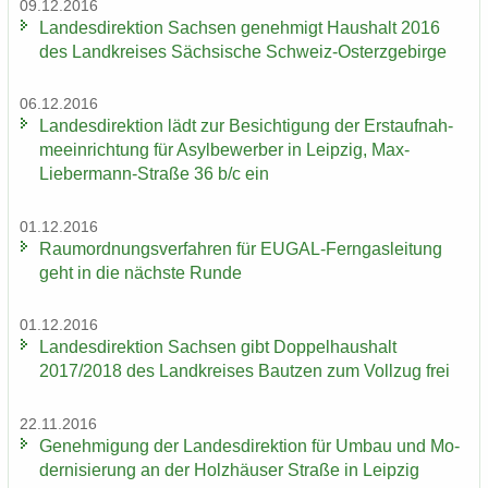
09.12.2016
Lan­des­di­rek­ti­on Sach­sen ge­neh­migt Haus­halt 2016
des Land­krei­ses Säch­si­sche Schweiz-​Osterzgebirge
06.12.2016
Lan­des­di­rek­ti­on lädt zur Be­sich­ti­gung der Erst­auf­nah­
me­ein­rich­tung für Asyl­be­wer­ber in Leip­zig, Max-​
Liebermann-Straße 36 b/c ein
01.12.2016
Raum­ord­nungs­ver­fah­ren für EUGAL-​Ferngasleitung
geht in die nächs­te Runde
01.12.2016
Lan­des­di­rek­ti­on Sach­sen gibt Dop­pel­haus­halt
2017/2018 des Land­krei­ses Baut­zen zum Voll­zug frei
22.11.2016
Ge­neh­mi­gung der Lan­des­di­rek­ti­on für Umbau und Mo­
der­ni­sie­rung an der Holz­häu­ser Stra­ße in Leip­zig