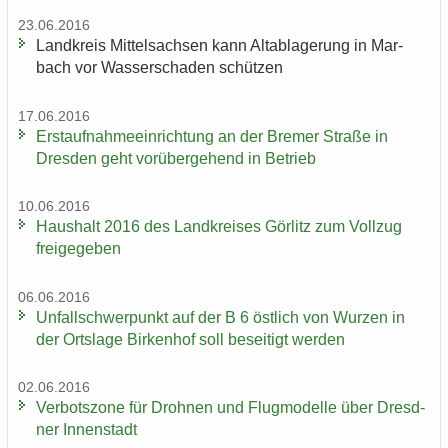
23.06.2016
Land­kreis Mit­tel­sach­sen kann Alt­ab­la­ge­rung in Mar­
bach vor Was­ser­scha­den schüt­zen
17.06.2016
Erst­auf­nah­me­ein­rich­tung an der Bre­mer Stra­ße in
Dres­den geht vor­über­ge­hend in Be­trieb
10.06.2016
Haus­halt 2016 des Land­krei­ses Gör­litz zum Voll­zug
frei­ge­ge­ben
06.06.2016
Un­fall­schwer­punkt auf der B 6 öst­lich von Wur­zen in
der Orts­la­ge Bir­ken­hof soll be­sei­tigt wer­den
02.06.2016
Ver­bots­zo­ne für Droh­nen und Flug­mo­del­le über Dresd­
ner In­nen­stadt