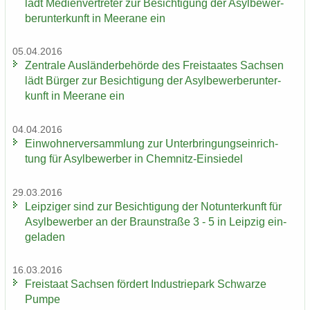
lädt Me­di­en­ver­tre­ter zur Be­sich­ti­gung der Asyl­be­wer­
ber­un­ter­kunft in Meer­a­ne ein
05.04.2016
Zen­tra­le Aus­län­der­be­hör­de des Frei­staa­tes Sach­sen
lädt Bür­ger zur Be­sich­ti­gung der Asyl­be­wer­ber­un­ter­
kunft in Meer­a­ne ein
04.04.2016
Ein­woh­ner­ver­samm­lung zur Un­ter­brin­gungs­ein­rich­
tung für Asyl­be­wer­ber in Chemnitz-​Einsiedel
29.03.2016
Leip­zi­ger sind zur Be­sich­ti­gung der Not­un­ter­kunft für
Asyl­be­wer­ber an der Braun­stra­ße 3 - 5 in Leip­zig ein­
ge­la­den
16.03.2016
Frei­staat Sach­sen för­dert In­dus­trie­park Schwar­ze
Pumpe