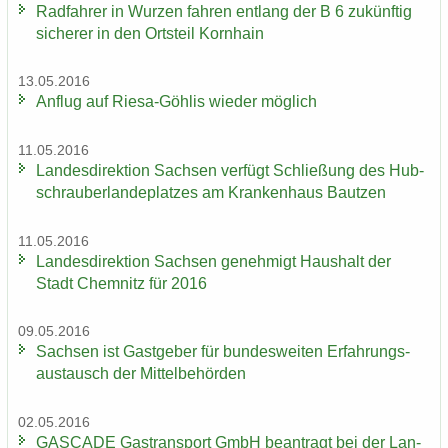
Rad­fah­rer in Wur­zen fah­ren ent­lang der B 6 zu­künf­tig
si­che­rer in den Orts­teil Korn­hain
13.05.2016
An­flug auf Riesa-​Göhlis wie­der mög­lich
11.05.2016
Lan­des­di­rek­ti­on Sach­sen ver­fügt Schlie­ßung des Hub­
schrau­ber­lan­de­plat­zes am Kran­ken­haus Baut­zen
11.05.2016
Lan­des­di­rek­ti­on Sach­sen ge­neh­migt Haus­halt der
Stadt Chem­nitz für 2016
09.05.2016
Sach­sen ist Gast­ge­ber für bun­des­wei­ten Er­fah­rungs­
aus­tausch der Mit­tel­be­hör­den
02.05.2016
GAS­CA­DE Gas­trans­port GmbH be­an­tragt bei der Lan­