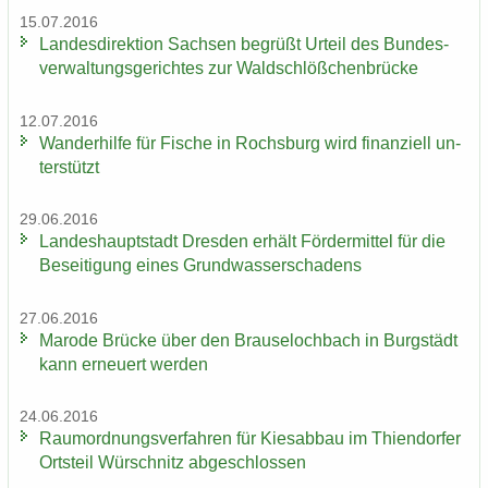
15.07.2016
Lan­des­di­rek­ti­on Sach­sen be­grüßt Ur­teil des Bun­des­
ver­wal­tungs­ge­rich­tes zur Wald­schlöß­chen­brü­cke
12.07.2016
Wan­der­hil­fe für Fi­sche in Rochs­burg wird fi­nan­zi­ell un­
ter­stützt
29.06.2016
Lan­des­haupt­stadt Dres­den er­hält För­der­mit­tel für die
Be­sei­ti­gung eines Grund­was­ser­scha­dens
27.06.2016
Ma­ro­de Brü­cke über den Brau­se­loch­bach in Burg­städt
kann er­neu­ert wer­den
24.06.2016
Raum­ord­nungs­ver­fah­ren für Kies­ab­bau im Thi­en­dor­fer
Orts­teil Wür­schnitz ab­ge­schlos­sen