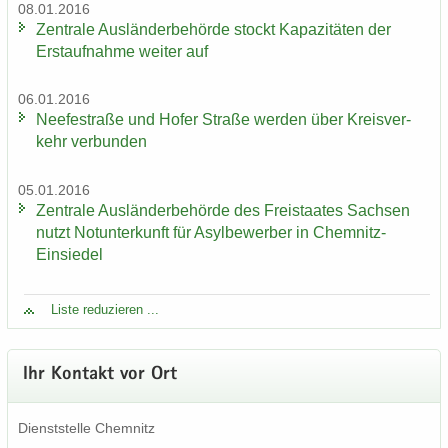
08.01.2016
Zen­tra­le Aus­län­der­be­hör­de stockt Ka­pa­zi­tä­ten der
Erst­auf­nah­me wei­ter auf
06.01.2016
Nee­fe­st­ra­ße und Hofer Stra­ße wer­den über Kreis­ver­
kehr ver­bun­den
05.01.2016
Zen­tra­le Aus­län­der­be­hör­de des Frei­staa­tes Sach­sen
nutzt Not­un­ter­kunft für Asyl­be­wer­ber in Chemnitz-​
Einsiedel
Liste re­du­zie­ren ...
Ihr Kon­takt vor Ort
Dienst­stel­le Chem­nitz