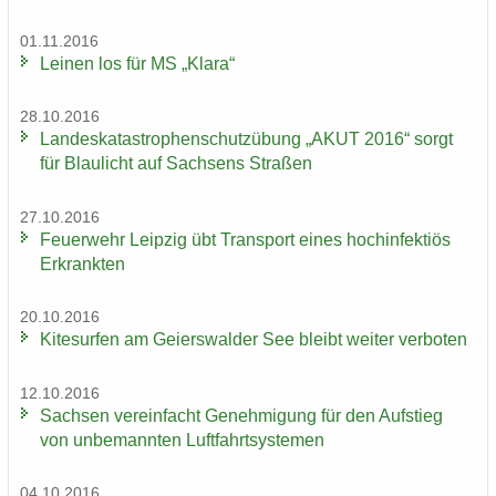
01.11.2016
Lei­nen los für MS „Klara“
28.10.2016
Lan­des­ka­ta­stro­phen­schutz­übung „AKUT 2016“ sorgt
für Blau­licht auf Sach­sens Stra­ßen
27.10.2016
Feu­er­wehr Leip­zig übt Trans­port eines hoch­in­fek­ti­ös
Er­krank­ten
20.10.2016
Ki­te­sur­fen am Gei­ers­wal­der See bleibt wei­ter ver­bo­ten
12.10.2016
Sach­sen ver­ein­facht Ge­neh­mi­gung für den Auf­stieg
von un­be­mann­ten Luft­fahrt­sys­te­men
04.10.2016