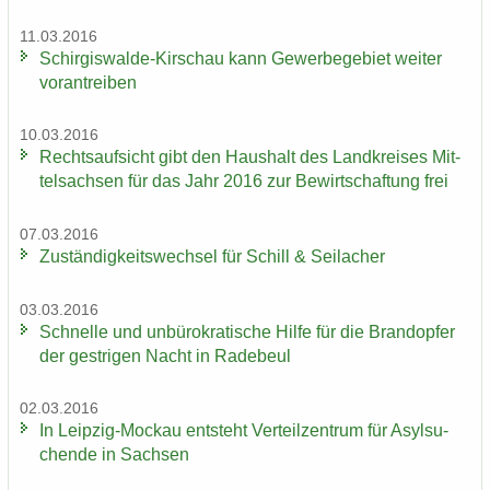
11.03.2016
Schirgiswalde-​Kirschau kann Ge­wer­be­ge­biet wei­ter
vor­an­trei­ben
10.03.2016
Rechts­auf­sicht gibt den Haus­halt des Land­krei­ses Mit­
tel­sach­sen für das Jahr 2016 zur Be­wirt­schaf­tung frei
07.03.2016
Zu­stän­dig­keits­wech­sel für Schill & Seil­a­cher
03.03.2016
Schnel­le und un­bü­ro­kra­ti­sche Hilfe für die Brand­op­fer
der gest­ri­gen Nacht in Ra­de­beul
02.03.2016
In Leipzig-​Mockau ent­steht Ver­teil­zen­trum für Asyl­su­
chen­de in Sach­sen