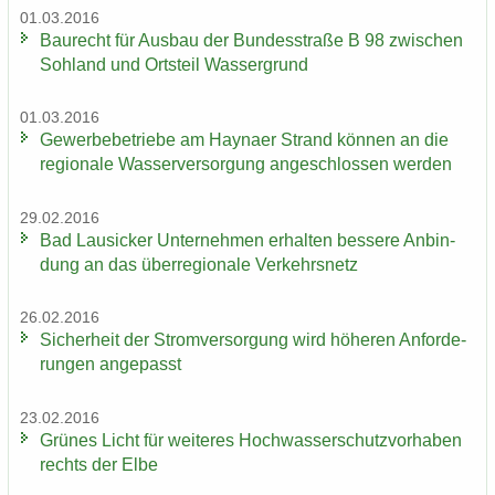
01.03.2016
Bau­recht für Aus­bau der Bun­des­stra­ße B 98 zwi­schen
Soh­land und Orts­teil Was­ser­grund
01.03.2016
Ge­wer­be­be­trie­be am Hay­na­er Strand kön­nen an die
re­gio­na­le Was­ser­ver­sor­gung an­ge­schlos­sen wer­den
29.02.2016
Bad Lau­si­cker Un­ter­neh­men er­hal­ten bes­se­re An­bin­
dung an das über­re­gio­na­le Ver­kehrs­netz
26.02.2016
Si­cher­heit der Strom­ver­sor­gung wird hö­he­ren An­for­de­
run­gen an­ge­passt
23.02.2016
Grü­nes Licht für wei­te­res Hoch­was­ser­schutz­vor­ha­ben
rechts der Elbe