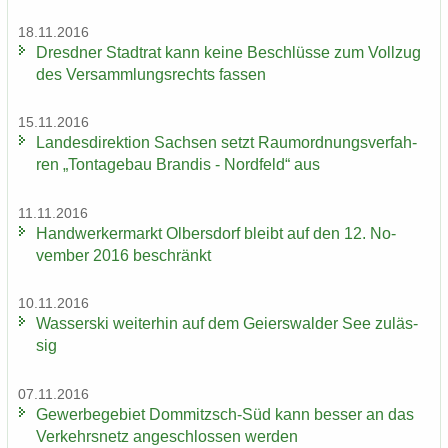
18.11.2016
Dresd­ner Stadt­rat kann keine Be­schlüs­se zum Voll­zug
des Ver­samm­lungs­rechts fas­sen
15.11.2016
Lan­des­di­rek­ti­on Sach­sen setzt Raum­ord­nungs­ver­fah­
ren „Ton­ta­ge­bau Bran­dis - Nord­feld“ aus
11.11.2016
Hand­wer­ker­markt Ol­bers­dorf bleibt auf den 12. No­
vem­ber 2016 be­schränkt
10.11.2016
Was­ser­ski wei­ter­hin auf dem Gei­ers­wal­der See zu­läs­
sig
07.11.2016
Ge­wer­be­ge­biet Dommitzsch-​Süd kann bes­ser an das
Ver­kehrs­netz an­ge­schlos­sen wer­den