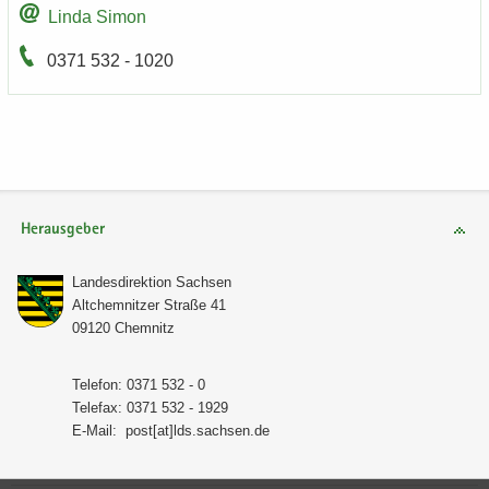
Linda Simon
0371 532 - 1020
Herausgeber
Lan­des­di­rek­ti­on Sach­sen
Alt­chem­nit­zer Stra­ße 41
09120 Chem­nitz
Te­le­fon: 0371 532 - 0
Te­le­fax: 0371 532 - 1929
E-​Mail:
post[at]lds.sach­sen.de