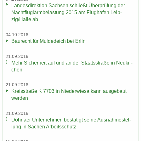
Lan­des­di­rek­ti­on Sach­sen schließt Über­prü­fung der
Nacht­flug­lärm­be­las­tung 2015 am Flug­ha­fen Leip­
zig/Halle ab
04.10.2016
Bau­recht für Mul­de­deich bei Erlln
21.09.2016
Mehr Si­cher­heit auf und an der Staats­stra­ße in Neu­kir­
chen
21.09.2016
Kreis­stra­ße K 7703 in Nie­der­wie­sa kann aus­ge­baut
wer­den
21.09.2016
Dohna­er Un­ter­neh­men be­stä­tigt seine Aus­nah­me­stel­
lung in Sa­chen Ar­beits­schutz