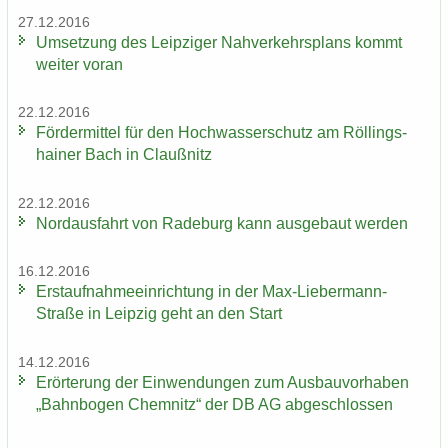
27.12.2016
Um­set­zung des Leip­zi­ger Nah­ver­kehrs­plans kommt
wei­ter voran
22.12.2016
För­der­mit­tel für den Hoch­was­ser­schutz am Röl­lings­
hai­ner Bach in Clau­ß­nitz
22.12.2016
Nord­aus­fahrt von Ra­de­burg kann aus­ge­baut wer­den
16.12.2016
Erst­auf­nah­me­ein­rich­tung in der Max-​Liebermann-
Straße in Leip­zig geht an den Start
14.12.2016
Er­ör­te­rung der Ein­wen­dun­gen zum Aus­bau­vor­ha­ben
„Bahn­bo­gen Chem­nitz“ der DB AG ab­ge­schlos­sen