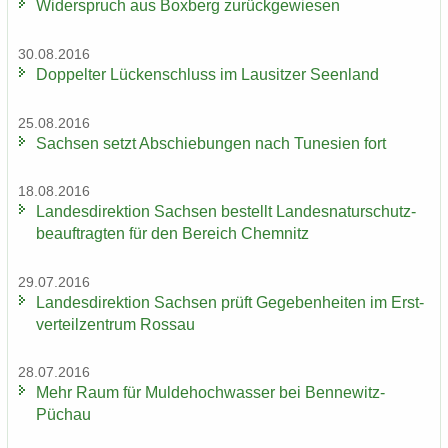
Wi­der­spruch aus Box­berg zu­rück­ge­wie­sen
30.08.2016
Dop­pel­ter Lü­cken­schluss im Lau­sit­zer Se­en­land
25.08.2016
Sach­sen setzt Ab­schie­bun­gen nach Tu­ne­si­en fort
18.08.2016
Lan­des­di­rek­ti­on Sach­sen be­stellt Lan­des­na­tur­schutz­
be­auf­trag­ten für den Be­reich Chem­nitz
29.07.2016
Lan­des­di­rek­ti­on Sach­sen prüft Ge­ge­ben­hei­ten im Erst­
ver­teil­zen­trum Ros­sau
28.07.2016
Mehr Raum für Mul­de­hoch­was­ser bei Bennewitz-​
Püchau