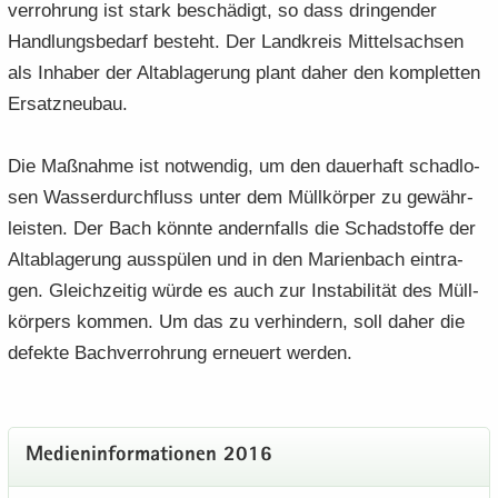
ver­roh­rung ist stark be­schä­digt, so dass drin­gen­der
Hand­lungs­be­darf be­steht. Der Land­kreis Mit­tel­sach­sen
als In­ha­ber der Alt­ab­la­ge­rung plant daher den kom­plet­ten
Er­satz­neu­bau.
Die Maß­nah­me ist not­wen­dig, um den dau­er­haft schad­lo­
sen Was­ser­durch­fluss unter dem Müll­kör­per zu ge­währ­
leis­ten. Der Bach könn­te an­dern­falls die Schad­stof­fe der
Alt­ab­la­ge­rung aus­spü­len und in den Ma­ri­en­bach ein­tra­
gen. Gleich­zei­tig würde es auch zur In­sta­bi­li­tät des Müll­
kör­pers kom­men. Um das zu ver­hin­dern, soll daher die
de­fek­te Bach­ver­roh­rung er­neu­ert wer­den.
Me­di­en­in­for­ma­tio­nen 2016