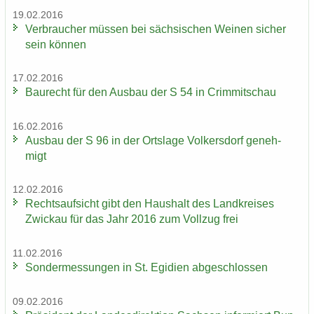
19.02.2016
Ver­brau­cher müs­sen bei säch­si­schen Wei­nen si­cher
sein kön­nen
17.02.2016
Bau­recht für den Aus­bau der S 54 in Crim­mit­schau
16.02.2016
Aus­bau der S 96 in der Orts­la­ge Vol­kers­dorf ge­neh­
migt
12.02.2016
Rechts­auf­sicht gibt den Haus­halt des Land­krei­ses
Zwi­ckau für das Jahr 2016 zum Voll­zug frei
11.02.2016
Son­der­mes­sun­gen in St. Egi­di­en ab­ge­schlos­sen
09.02.2016