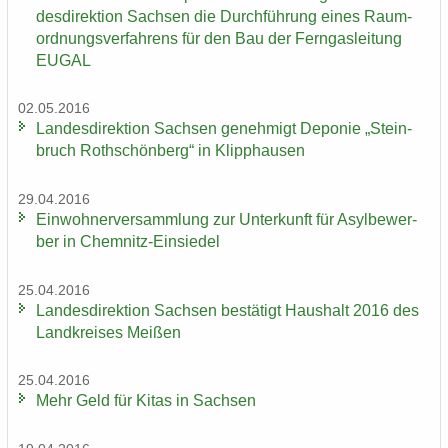
des­di­rek­ti­on Sach­sen die Durch­füh­rung eines Raum­
ord­nungs­ver­fah­rens für den Bau der Fern­gas­lei­tung
EUGAL
02.05.2016
Lan­des­di­rek­ti­on Sach­sen ge­neh­migt De­po­nie „Stein­
bruch Roth­schön­berg“ in Klipp­hau­sen
29.04.2016
Ein­woh­ner­ver­samm­lung zur Un­ter­kunft für Asyl­be­wer­
ber in Chemnitz-​Einsiedel
25.04.2016
Lan­des­di­rek­ti­on Sach­sen be­stä­tigt Haus­halt 2016 des
Land­krei­ses Mei­ßen
25.04.2016
Mehr Geld für Kitas in Sach­sen