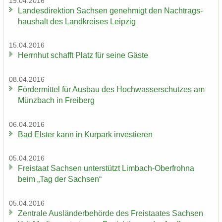
19.04.2016
Lan­des­di­rek­ti­on Sach­sen ge­neh­migt den Nach­trags­
haus­halt des Land­krei­ses Leip­zig
15.04.2016
Herrn­hut schafft Platz für seine Gäste
08.04.2016
För­der­mit­tel für Aus­bau des Hoch­was­ser­schut­zes am
Münz­bach in Frei­berg
06.04.2016
Bad Els­ter kann in Kur­park in­ves­tie­ren
05.04.2016
Frei­staat Sach­sen un­ter­stützt Limbach-​Oberfrohna
beim „Tag der Sach­sen“
05.04.2016
Zen­tra­le Aus­län­der­be­hör­de des Frei­staa­tes Sach­sen