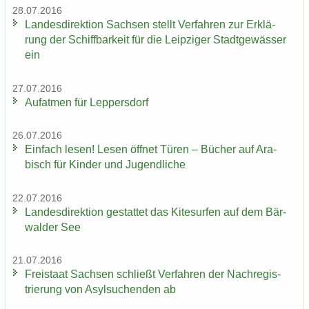
28.07.2016
Lan­des­di­rek­ti­on Sach­sen stellt Ver­fah­ren zur Er­klä­
rung der Schiff­bar­keit für die Leip­zi­ger Stadt­ge­wäs­ser
ein
27.07.2016
Auf­at­men für Lep­pers­dorf
26.07.2016
Ein­fach lesen! Lesen öff­net Türen – Bü­cher auf Ara­
bisch für Kin­der und Ju­gend­li­che
22.07.2016
Lan­des­di­rek­ti­on ge­stat­tet das Ki­te­sur­fen auf dem Bär­
wal­der See
21.07.2016
Frei­staat Sach­sen schließt Ver­fah­ren der Nach­re­gis­
trie­rung von Asyl­su­chen­den ab