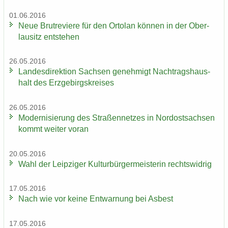
01.06.2016
Neue Brut­re­vie­re für den Or­to­lan kön­nen in der Ober­
lau­sitz ent­ste­hen
26.05.2016
Lan­des­di­rek­ti­on Sach­sen ge­neh­migt Nach­trags­haus­
halt des Erz­ge­birgs­krei­ses
26.05.2016
Mo­der­ni­sie­rung des Stra­ßen­net­zes in Nord­ost­sach­sen
kommt wei­ter voran
20.05.2016
Wahl der Leip­zi­ger Kul­tur­bür­ger­meis­te­rin rechts­wid­rig
17.05.2016
Nach wie vor keine Ent­war­nung bei Asbest
17.05.2016