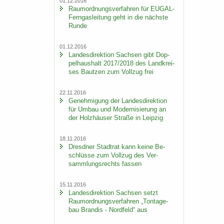
01.12.2016
Raum­ord­nungs­ver­fah­ren für EUGAL-​
Ferngasleitung geht in die nächs­te
Runde
01.12.2016
Lan­des­di­rek­ti­on Sach­sen gibt Dop­
pel­haus­halt 2017/2018 des Land­krei­
ses Baut­zen zum Voll­zug frei
22.11.2016
Ge­neh­mi­gung der Lan­des­di­rek­ti­on
für Umbau und Mo­der­ni­sie­rung an
der Holz­häu­ser Stra­ße in Leip­zig
18.11.2016
Dresd­ner Stadt­rat kann keine Be­
schlüs­se zum Voll­zug des Ver­
samm­lungs­rechts fas­sen
15.11.2016
Lan­des­di­rek­ti­on Sach­sen setzt
Raum­ord­nungs­ver­fah­ren „Ton­ta­ge­
bau Bran­dis - Nord­feld“ aus