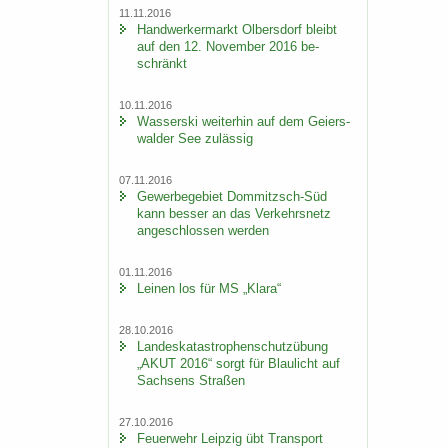
11.11.2016
Hand­wer­ker­markt Ol­bers­dorf bleibt
auf den 12. No­vem­ber 2016 be­
schränkt
10.11.2016
Was­ser­ski wei­ter­hin auf dem Gei­ers­
wal­der See zu­läs­sig
07.11.2016
Ge­wer­be­ge­biet Dommitzsch-​Süd
kann bes­ser an das Ver­kehrs­netz
an­ge­schlos­sen wer­den
01.11.2016
Lei­nen los für MS „Klara“
28.10.2016
Lan­des­ka­ta­stro­phen­schutz­übung
„AKUT 2016“ sorgt für Blau­licht auf
Sach­sens Stra­ßen
27.10.2016
Feu­er­wehr Leip­zig übt Trans­port