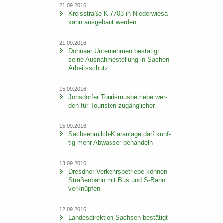
21.09.2016
Kreis­stra­ße K 7703 in Nie­der­wie­sa
kann aus­ge­baut wer­den
21.09.2016
Dohna­er Un­ter­neh­men be­stä­tigt
seine Aus­nah­me­stel­lung in Sa­chen
Ar­beits­schutz
15.09.2016
Jons­dor­fer Tou­ris­mus­be­trie­be wer­
den für Tou­ris­ten zu­gäng­li­cher
15.09.2016
Sachsenmilch-​Kläranlage darf künf­
tig mehr Ab­was­ser be­han­deln
13.09.2016
Dresd­ner Ver­kehrs­be­trie­be kön­nen
Stra­ßen­bahn mit Bus und S-​Bahn
ver­knüp­fen
12.09.2016
Lan­des­di­rek­ti­on Sach­sen be­stä­tigt