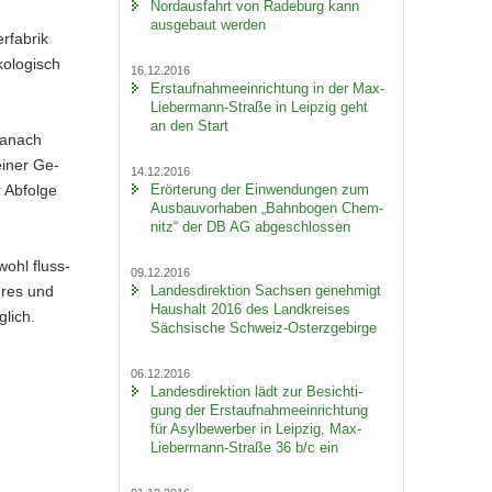
Nord­aus­fahrt von Ra­de­burg kann
aus­ge­baut wer­den
­fa­brik
o­lo­gisch
16.12.2016
Erst­auf­nah­me­ein­rich­tung in der Max-​
Liebermann-Straße in Leip­zig geht
an den Start
Da­nach
 einer Ge­
14.12.2016
Er­ör­te­rung der Ein­wen­dun­gen zum
 Ab­fol­ge
Aus­bau­vor­ha­ben „Bahn­bo­gen Chem­
nitz“ der DB AG ab­ge­schlos­sen
­wohl fluss­
09.12.2016
Lan­des­di­rek­ti­on Sach­sen ge­neh­migt
h­res und
Haus­halt 2016 des Land­krei­ses
­lich.
Säch­si­sche Schweiz-​Osterzgebirge
06.12.2016
Lan­des­di­rek­ti­on lädt zur Be­sich­ti­
gung der Erst­auf­nah­me­ein­rich­tung
für Asyl­be­wer­ber in Leip­zig, Max-​
Liebermann-Straße 36 b/c ein