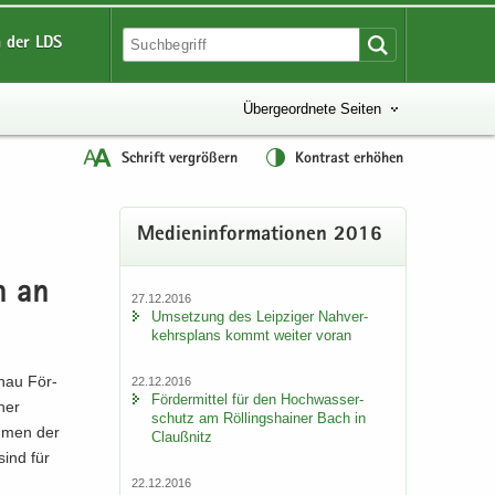
 der LDS
Übergeordnete Seiten
Schrift vergrößern
Kontrast erhöhen
Me­di­en­in­for­ma­tio­nen 2016
en an
27.12.2016
Um­set­zung des Leip­zi­ger Nah­ver­
kehrs­plans kommt wei­ter voran
n­au För­
22.12.2016
För­der­mit­tel für den Hoch­was­ser­
iner
schutz am Röl­lings­hai­ner Bach in
ah­men der
Clau­ß­nitz
sind für
22.12.2016