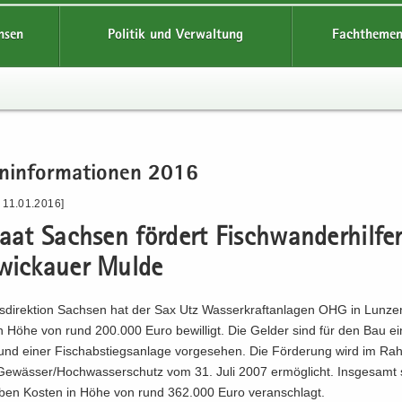
hsen
Politik und Verwaltung
Fachthemen
n­in­for­ma­tio­nen 2016
 11.01.2016]
taat Sach­sen för­dert Fisch­wan­der­hil­f
wi­ckau­er Mulde
­di­rek­ti­on Sach­sen hat der Sax Utz Was­ser­kraft­an­la­gen OHG in Lun­ze
 in Höhe von rund 200.000 Euro be­wil­ligt. Die Gel­der sind für den Bau e
und einer Fisch­ab­stiegs­an­la­ge vor­ge­se­hen. Die För­de­rung wird im R
e Ge­wäs­ser/Hoch­was­ser­schutz vom 31. Juli 2007 er­mög­licht. Ins­ge­samt 
­ben Kos­ten in Höhe von rund 362.000 Euro ver­an­schlagt.