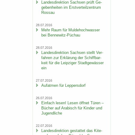
Lan­des­di­rek­ti­on Sach­sen prüft Ge­
ge­ben­hei­ten im Erst­ver­teil­zen­trum
Ros­sau
28.07.2016
Mehr Raum für Mul­de­hoch­was­ser
bei Bennewitz-​Püchau
28.07.2016
Lan­des­di­rek­ti­on Sach­sen stellt Ver­
fah­ren zur Er­klä­rung der Schiff­bar­
keit für die Leip­zi­ger Stadt­ge­wäs­ser
ein
27.07.2016
Auf­at­men für Lep­pers­dorf
26.07.2016
Ein­fach lesen! Lesen öff­net Türen –
Bü­cher auf Ara­bisch für Kin­der und
Ju­gend­li­che
22.07.2016
Lan­des­di­rek­ti­on ge­stat­tet das Ki­te­