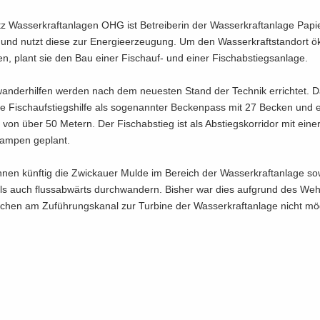
 Was­ser­kraft­an­la­gen OHG ist Be­trei­be­rin der Was­ser­kraft­an­la­ge Pa­pier
und nutzt diese zur En­er­gie­er­zeu­gung. Um den Was­ser­kraft­stand­ort ök
ten, plant sie den Bau einer Fischauf-​ und einer Fisch­ab­stiegs­an­la­ge.
an­der­hil­fen wer­den nach dem neu­es­ten Stand der Tech­nik er­rich­tet. 
ie Fisch­auf­stiegs­hil­fe als so­ge­nann­ter Be­cken­pass mit 27 Be­cken und
 von über 50 Me­tern. Der Fisch­ab­stieg ist als Ab­stiegs­kor­ri­dor mit einer
am­pen ge­plant.
­nen künf­tig die Zwi­ckau­er Mulde im Be­reich der Was­ser­kraft­an­la­ge so
als auch fluss­ab­wärts durch­wan­dern. Bis­her war dies auf­grund des We
­chen am Zu­füh­rungs­ka­nal zur Tur­bi­ne der Was­ser­kraft­an­la­ge nicht mög