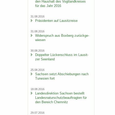
den Haus­halt des Vogt­land­krei­ses
für das Jahr 2016
31.08.2016
Prä­si­den­ten auf Lau­sitz­rei­se
31.08.2016
Wi­der­spruch aus Box­berg zu­rück­ge­
wie­sen
30.08.2016
Dop­pel­ter Lü­cken­schluss im Lau­sit­
zer Se­en­land
25.08.2016
Sach­sen setzt Ab­schie­bun­gen nach
Tu­ne­si­en fort
18.08.2016
Lan­des­di­rek­ti­on Sach­sen be­stellt
Lan­des­na­tur­schutz­be­auf­trag­ten für
den Be­reich Chem­nitz
29.07.2016