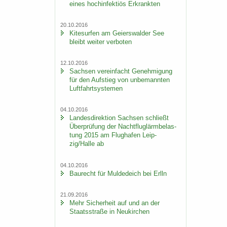
eines hoch­in­fek­ti­ös Er­krank­ten
20.10.2016
Ki­te­sur­fen am Gei­ers­wal­der See
bleibt wei­ter ver­bo­ten
12.10.2016
Sach­sen ver­ein­facht Ge­neh­mi­gung
für den Auf­stieg von un­be­mann­ten
Luft­fahrt­sys­te­men
04.10.2016
Lan­des­di­rek­ti­on Sach­sen schließt
Über­prü­fung der Nacht­flug­lärm­be­las­
tung 2015 am Flug­ha­fen Leip­
zig/Halle ab
04.10.2016
Bau­recht für Mul­de­deich bei Erlln
21.09.2016
Mehr Si­cher­heit auf und an der
Staats­stra­ße in Neu­kir­chen