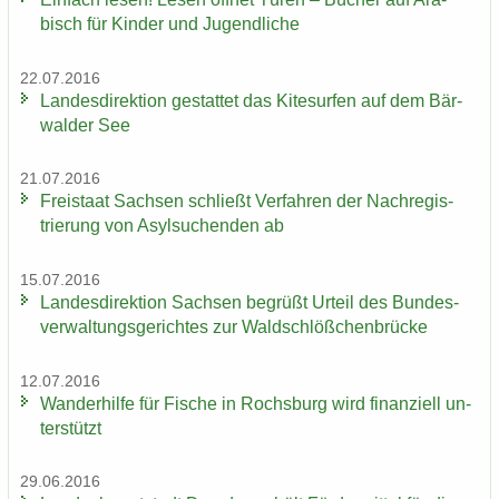
bisch für Kin­der und Ju­gend­li­che
22.07.2016
Lan­des­di­rek­ti­on ge­stat­tet das Ki­te­sur­fen auf dem Bär­
wal­der See
21.07.2016
Frei­staat Sach­sen schließt Ver­fah­ren der Nach­re­gis­
trie­rung von Asyl­su­chen­den ab
15.07.2016
Lan­des­di­rek­ti­on Sach­sen be­grüßt Ur­teil des Bun­des­
ver­wal­tungs­ge­rich­tes zur Wald­schlöß­chen­brü­cke
12.07.2016
Wan­der­hil­fe für Fi­sche in Rochs­burg wird fi­nan­zi­ell un­
ter­stützt
29.06.2016