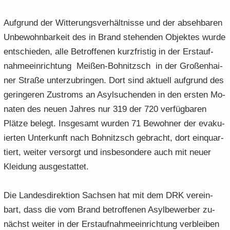
Auf­grund der Wit­te­rungs­ver­hält­nis­se und der ab­seh­ba­ren
Un­be­wohn­bar­keit des in Brand ste­hen­den Ob­jek­tes wurde
ent­schie­den, alle Be­trof­fe­nen kurz­fris­tig in der Erst­auf­
nah­me­ein­rich­tung Meißen-​Bohnitzsch in der Gro­ßen­hai­
ner Stra­ße un­ter­zu­brin­gen. Dort sind ak­tu­ell auf­grund des
ge­rin­ge­ren Zu­stroms an Asyl­su­chen­den in den ers­ten Mo­
na­ten des neuen Jah­res nur 319 der 720 ver­füg­ba­ren
Plät­ze be­legt. Ins­ge­samt wur­den 71 Be­woh­ner der eva­ku­
ier­ten Un­ter­kunft nach Bohnitzsch ge­bracht, dort ein­quar­
tiert, wei­ter ver­sorgt und ins­be­son­de­re auch mit neuer
Klei­dung aus­ge­stat­tet.
Die Lan­des­di­rek­ti­on Sach­sen hat mit dem DRK ver­ein­
bart, dass die vom Brand be­trof­fe­nen Asyl­be­wer­ber zu­
nächst wei­ter in der Erst­auf­nah­me­ein­rich­tung ver­blei­ben