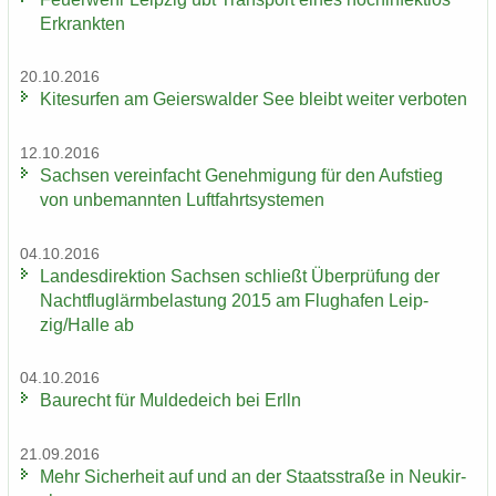
Er­krank­ten
20.10.2016
Ki­te­sur­fen am Gei­ers­wal­der See bleibt wei­ter ver­bo­ten
12.10.2016
Sach­sen ver­ein­facht Ge­neh­mi­gung für den Auf­stieg
von un­be­mann­ten Luft­fahrt­sys­te­men
04.10.2016
Lan­des­di­rek­ti­on Sach­sen schließt Über­prü­fung der
Nacht­flug­lärm­be­las­tung 2015 am Flug­ha­fen Leip­
zig/Halle ab
04.10.2016
Bau­recht für Mul­de­deich bei Erlln
21.09.2016
Mehr Si­cher­heit auf und an der Staats­stra­ße in Neu­kir­