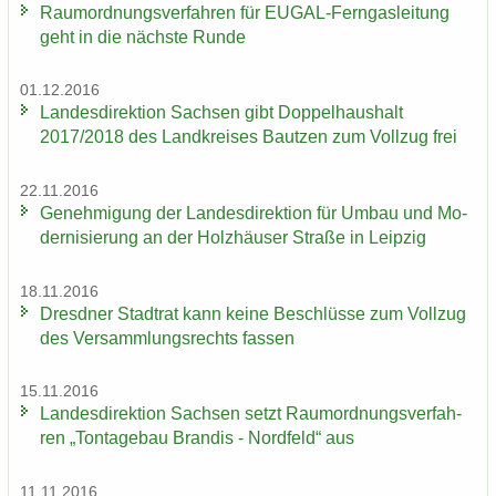
Raum­ord­nungs­ver­fah­ren für EUGAL-​Ferngasleitung
geht in die nächs­te Runde
01.12.2016
Lan­des­di­rek­ti­on Sach­sen gibt Dop­pel­haus­halt
2017/2018 des Land­krei­ses Baut­zen zum Voll­zug frei
22.11.2016
Ge­neh­mi­gung der Lan­des­di­rek­ti­on für Umbau und Mo­
der­ni­sie­rung an der Holz­häu­ser Stra­ße in Leip­zig
18.11.2016
Dresd­ner Stadt­rat kann keine Be­schlüs­se zum Voll­zug
des Ver­samm­lungs­rechts fas­sen
15.11.2016
Lan­des­di­rek­ti­on Sach­sen setzt Raum­ord­nungs­ver­fah­
ren „Ton­ta­ge­bau Bran­dis - Nord­feld“ aus
11.11.2016