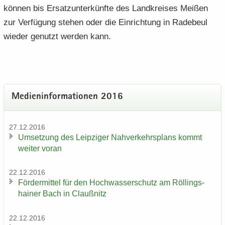
kön­nen bis Er­satz­un­ter­künf­te des Land­krei­ses Mei­ßen
zur Ver­fü­gung ste­hen oder die Ein­rich­tung in Ra­de­beul
wie­der ge­nutzt wer­den kann.
Me­di­en­in­for­ma­tio­nen 2016
27.12.2016
Um­set­zung des Leip­zi­ger Nah­ver­kehrs­plans kommt
wei­ter voran
22.12.2016
För­der­mit­tel für den Hoch­was­ser­schutz am Röl­lings­
hai­ner Bach in Clau­ß­nitz
22.12.2016