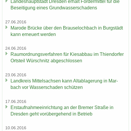
Lan­des­haupt­stadt Dres­den er­hält För­der­mit­tel für die
Be­sei­ti­gung eines Grund­was­ser­scha­dens
27.06.2016
Ma­ro­de Brü­cke über den Brau­se­loch­bach in Burg­städt
kann er­neu­ert wer­den
24.06.2016
Raum­ord­nungs­ver­fah­ren für Kies­ab­bau im Thi­en­dor­fer
Orts­teil Wür­schnitz ab­ge­schlos­sen
23.06.2016
Land­kreis Mit­tel­sach­sen kann Alt­ab­la­ge­rung in Mar­
bach vor Was­ser­scha­den schüt­zen
17.06.2016
Erst­auf­nah­me­ein­rich­tung an der Bre­mer Stra­ße in
Dres­den geht vor­über­ge­hend in Be­trieb
10.06.2016