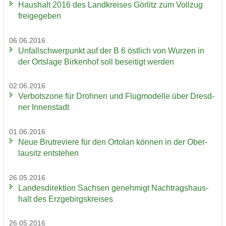
Haus­halt 2016 des Land­krei­ses Gör­litz zum Voll­zug
frei­ge­ge­ben
06.06.2016
Un­fall­schwer­punkt auf der B 6 öst­lich von Wur­zen in
der Orts­la­ge Bir­ken­hof soll be­sei­tigt wer­den
02.06.2016
Ver­bots­zo­ne für Droh­nen und Flug­mo­del­le über Dresd­
ner In­nen­stadt
01.06.2016
Neue Brut­re­vie­re für den Or­to­lan kön­nen in der Ober­
lau­sitz ent­ste­hen
26.05.2016
Lan­des­di­rek­ti­on Sach­sen ge­neh­migt Nach­trags­haus­
halt des Erz­ge­birgs­krei­ses
26.05.2016