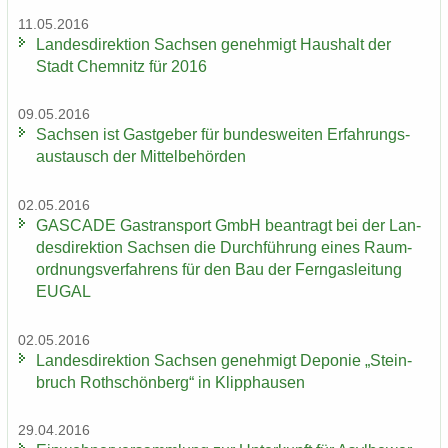
11.05.2016
Lan­des­di­rek­ti­on Sach­sen ge­neh­migt Haus­halt der
Stadt Chem­nitz für 2016
09.05.2016
Sach­sen ist Gast­ge­ber für bun­des­wei­ten Er­fah­rungs­
aus­tausch der Mit­tel­be­hör­den
02.05.2016
GAS­CA­DE Gas­trans­port GmbH be­an­tragt bei der Lan­
des­di­rek­ti­on Sach­sen die Durch­füh­rung eines Raum­
ord­nungs­ver­fah­rens für den Bau der Fern­gas­lei­tung
EUGAL
02.05.2016
Lan­des­di­rek­ti­on Sach­sen ge­neh­migt De­po­nie „Stein­
bruch Roth­schön­berg“ in Klipp­hau­sen
29.04.2016