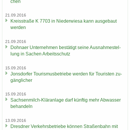
chen
21.09.2016
Kreis­stra­ße K 7703 in Nie­der­wie­sa kann aus­ge­baut
wer­den
21.09.2016
Dohna­er Un­ter­neh­men be­stä­tigt seine Aus­nah­me­stel­
lung in Sa­chen Ar­beits­schutz
15.09.2016
Jons­dor­fer Tou­ris­mus­be­trie­be wer­den für Tou­ris­ten zu­
gäng­li­cher
15.09.2016
Sachsenmilch-​Kläranlage darf künf­tig mehr Ab­was­ser
be­han­deln
13.09.2016
Dresd­ner Ver­kehrs­be­trie­be kön­nen Stra­ßen­bahn mit