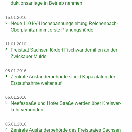
duk­ti­ons­an­la­ge in Be­trieb neh­men
15.01.2016
Neue 110 kV-​Hochspannungsleitung Reichenbach-​
Oberplanitz nimmt erste Pla­nungs­hür­de
11.01.2016
Frei­staat Sach­sen för­dert Fisch­wan­der­hil­fen an der
Zwi­ckau­er Mulde
08.01.2016
Zen­tra­le Aus­län­der­be­hör­de stockt Ka­pa­zi­tä­ten der
Erst­auf­nah­me wei­ter auf
06.01.2016
Nee­fe­st­ra­ße und Hofer Stra­ße wer­den über Kreis­ver­
kehr ver­bun­den
05.01.2016
Zen­tra­le Aus­län­der­be­hör­de des Frei­staa­tes Sach­sen