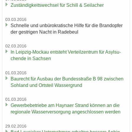
Zu­stän­dig­keits­wech­sel für Schill & Seil­a­cher
03.03.2016
Schnel­le und un­bü­ro­kra­ti­sche Hilfe für die Brand­op­fer
der gest­ri­gen Nacht in Ra­de­beul
02.03.2016
In Leipzig-​Mockau ent­steht Ver­teil­zen­trum für Asyl­su­
chen­de in Sach­sen
01.03.2016
Bau­recht für Aus­bau der Bun­des­stra­ße B 98 zwi­schen
Soh­land und Orts­teil Was­ser­grund
01.03.2016
Ge­wer­be­be­trie­be am Hay­na­er Strand kön­nen an die
re­gio­na­le Was­ser­ver­sor­gung an­ge­schlos­sen wer­den
29.02.2016