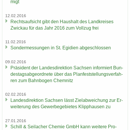
migt
12.02.2016
Rechts­auf­sicht gibt den Haus­halt des Land­krei­ses
Zwi­ckau für das Jahr 2016 zum Voll­zug frei
11.02.2016
Son­der­mes­sun­gen in St. Egi­di­en ab­ge­schlos­sen
09.02.2016
Prä­si­dent der Lan­des­di­rek­ti­on Sach­sen in­for­miert Bun­
des­tags­ab­ge­ord­ne­te über das Plan­fest­stel­lungs­ver­fah­
ren zum Bahn­bo­gen Chem­nitz
02.02.2016
Lan­des­di­rek­ti­on Sach­sen lässt Ziel­ab­wei­chung zur Er­
wei­te­rung des Ge­wer­be­ge­bie­tes Klipp­hau­sen zu
27.01.2016
Schill & Seil­a­cher Che­mie GmbH kann wei­te­re Pro­