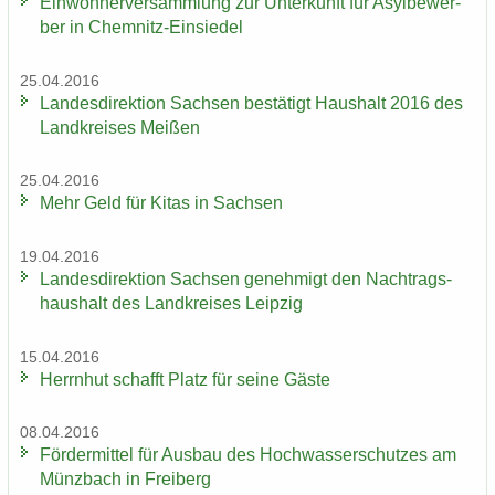
Ein­woh­ner­ver­samm­lung zur Un­ter­kunft für Asyl­be­wer­
ber in Chemnitz-​Einsiedel
25.04.2016
Lan­des­di­rek­ti­on Sach­sen be­stä­tigt Haus­halt 2016 des
Land­krei­ses Mei­ßen
25.04.2016
Mehr Geld für Kitas in Sach­sen
19.04.2016
Lan­des­di­rek­ti­on Sach­sen ge­neh­migt den Nach­trags­
haus­halt des Land­krei­ses Leip­zig
15.04.2016
Herrn­hut schafft Platz für seine Gäste
08.04.2016
För­der­mit­tel für Aus­bau des Hoch­was­ser­schut­zes am
Münz­bach in Frei­berg