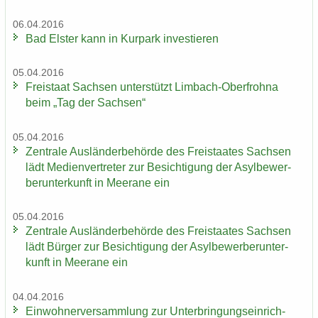
06.04.2016
Bad Els­ter kann in Kur­park in­ves­tie­ren
05.04.2016
Frei­staat Sach­sen un­ter­stützt Limbach-​Oberfrohna
beim „Tag der Sach­sen“
05.04.2016
Zen­tra­le Aus­län­der­be­hör­de des Frei­staa­tes Sach­sen
lädt Me­di­en­ver­tre­ter zur Be­sich­ti­gung der Asyl­be­wer­
ber­un­ter­kunft in Meer­a­ne ein
05.04.2016
Zen­tra­le Aus­län­der­be­hör­de des Frei­staa­tes Sach­sen
lädt Bür­ger zur Be­sich­ti­gung der Asyl­be­wer­ber­un­ter­
kunft in Meer­a­ne ein
04.04.2016
Ein­woh­ner­ver­samm­lung zur Un­ter­brin­gungs­ein­rich­