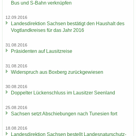
Bus und S-​Bahn ver­knüp­fen
12.09.2016
Lan­des­di­rek­ti­on Sach­sen be­stä­tigt den Haus­halt des
Vogt­land­krei­ses für das Jahr 2016
31.08.2016
Prä­si­den­ten auf Lau­sitz­rei­se
31.08.2016
Wi­der­spruch aus Box­berg zu­rück­ge­wie­sen
30.08.2016
Dop­pel­ter Lü­cken­schluss im Lau­sit­zer Se­en­land
25.08.2016
Sach­sen setzt Ab­schie­bun­gen nach Tu­ne­si­en fort
18.08.2016
Lan­des­di­rek­ti­on Sach­sen be­stellt Lan­des­na­tur­schutz­