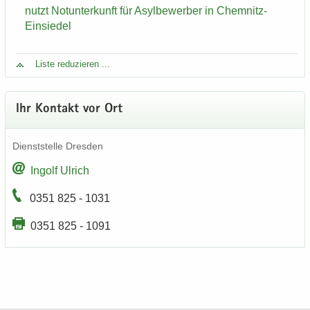
nutzt Not­un­ter­kunft für Asyl­be­wer­ber in Chemnitz-​
Einsiedel
Liste re­du­zie­ren ...
Ihr Kon­takt vor Ort
Dienst­stel­le Dres­den
In­golf Ul­rich
0351 825 - 1031
0351 825 - 1091