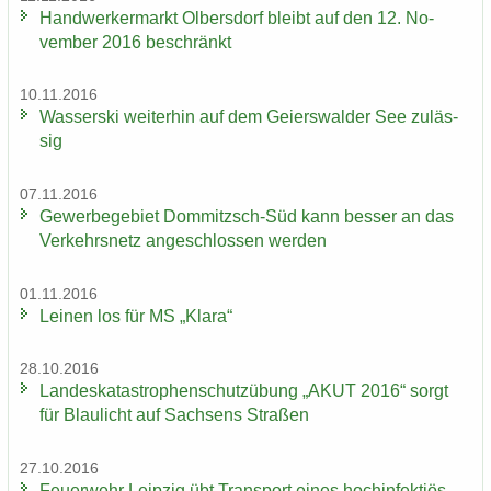
Hand­wer­ker­markt Ol­bers­dorf bleibt auf den 12. No­
vem­ber 2016 be­schränkt
10.11.2016
Was­ser­ski wei­ter­hin auf dem Gei­ers­wal­der See zu­läs­
sig
07.11.2016
Ge­wer­be­ge­biet Dommitzsch-​Süd kann bes­ser an das
Ver­kehrs­netz an­ge­schlos­sen wer­den
01.11.2016
Lei­nen los für MS „Klara“
28.10.2016
Lan­des­ka­ta­stro­phen­schutz­übung „AKUT 2016“ sorgt
für Blau­licht auf Sach­sens Stra­ßen
27.10.2016
Feu­er­wehr Leip­zig übt Trans­port eines hoch­in­fek­ti­ös