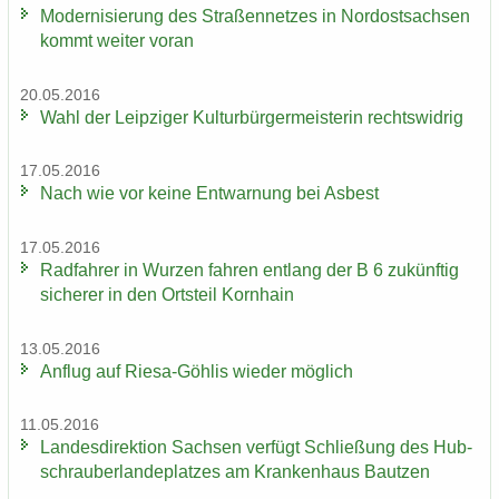
Mo­der­ni­sie­rung des Stra­ßen­net­zes in Nord­ost­sach­sen
kommt wei­ter voran
20.05.2016
Wahl der Leip­zi­ger Kul­tur­bür­ger­meis­te­rin rechts­wid­rig
17.05.2016
Nach wie vor keine Ent­war­nung bei Asbest
17.05.2016
Rad­fah­rer in Wur­zen fah­ren ent­lang der B 6 zu­künf­tig
si­che­rer in den Orts­teil Korn­hain
13.05.2016
An­flug auf Riesa-​Göhlis wie­der mög­lich
11.05.2016
Lan­des­di­rek­ti­on Sach­sen ver­fügt Schlie­ßung des Hub­
schrau­ber­lan­de­plat­zes am Kran­ken­haus Baut­zen