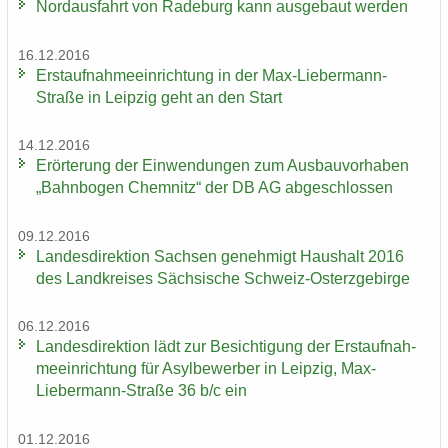
Nord­aus­fahrt von Ra­de­burg kann aus­ge­baut wer­den
16.12.2016
Erst­auf­nah­me­ein­rich­tung in der Max-​Liebermann-
Straße in Leip­zig geht an den Start
14.12.2016
Er­ör­te­rung der Ein­wen­dun­gen zum Aus­bau­vor­ha­ben
„Bahn­bo­gen Chem­nitz“ der DB AG ab­ge­schlos­sen
09.12.2016
Lan­des­di­rek­ti­on Sach­sen ge­neh­migt Haus­halt 2016
des Land­krei­ses Säch­si­sche Schweiz-​Osterzgebirge
06.12.2016
Lan­des­di­rek­ti­on lädt zur Be­sich­ti­gung der Erst­auf­nah­
me­ein­rich­tung für Asyl­be­wer­ber in Leip­zig, Max-​
Liebermann-Straße 36 b/c ein
01.12.2016