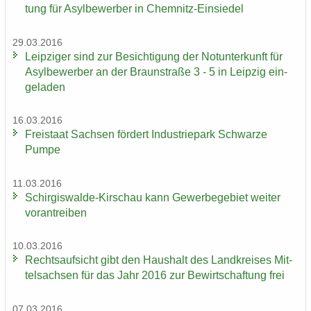
tung für Asyl­be­wer­ber in Chemnitz-​Einsiedel
29.03.2016
Leip­zi­ger sind zur Be­sich­ti­gung der Not­un­ter­kunft für
Asyl­be­wer­ber an der Braun­stra­ße 3 - 5 in Leip­zig ein­
ge­la­den
16.03.2016
Frei­staat Sach­sen för­dert In­dus­trie­park Schwar­ze
Pumpe
11.03.2016
Schirgiswalde-​Kirschau kann Ge­wer­be­ge­biet wei­ter
vor­an­trei­ben
10.03.2016
Rechts­auf­sicht gibt den Haus­halt des Land­krei­ses Mit­
tel­sach­sen für das Jahr 2016 zur Be­wirt­schaf­tung frei
07.03.2016