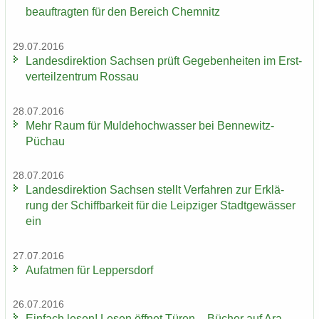
be­auf­trag­ten für den Be­reich Chem­nitz
29.07.2016
Lan­des­di­rek­ti­on Sach­sen prüft Ge­ge­ben­hei­ten im Erst­
ver­teil­zen­trum Ros­sau
28.07.2016
Mehr Raum für Mul­de­hoch­was­ser bei Bennewitz-​
Püchau
28.07.2016
Lan­des­di­rek­ti­on Sach­sen stellt Ver­fah­ren zur Er­klä­
rung der Schiff­bar­keit für die Leip­zi­ger Stadt­ge­wäs­ser
ein
27.07.2016
Auf­at­men für Lep­pers­dorf
26.07.2016
Ein­fach lesen! Lesen öff­net Türen – Bü­cher auf Ara­