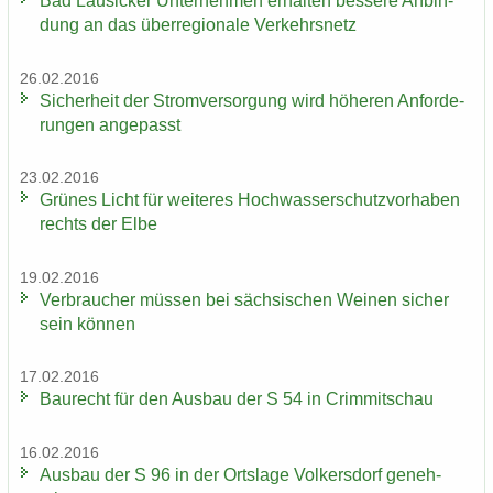
Bad Lau­si­cker Un­ter­neh­men er­hal­ten bes­se­re An­bin­
dung an das über­re­gio­na­le Ver­kehrs­netz
26.02.2016
Si­cher­heit der Strom­ver­sor­gung wird hö­he­ren An­for­de­
run­gen an­ge­passt
23.02.2016
Grü­nes Licht für wei­te­res Hoch­was­ser­schutz­vor­ha­ben
rechts der Elbe
19.02.2016
Ver­brau­cher müs­sen bei säch­si­schen Wei­nen si­cher
sein kön­nen
17.02.2016
Bau­recht für den Aus­bau der S 54 in Crim­mit­schau
16.02.2016
Aus­bau der S 96 in der Orts­la­ge Vol­kers­dorf ge­neh­