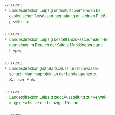
22.03.2011
Lan­des­di­rek­ti­on Leip­zig un­ter­stützt Ge­mein­den bei
öko­lo­gi­scher Ge­wäs­ser­un­ter­hal­tung an klei­nen Fließ­
ge­wäs­sern
18.03.2011
Lan­des­di­rek­ti­on Leip­zig be­stellt Bezirksschornstein-​ fe­
ger­meis­ter im Be­reich der Städ­te Mark­klee­berg und
Leip­zig
15.03.2011
Lan­des­di­rek­ti­on gibt Start­schuss für Hoch­was­ser­
schutz - Mam­mut­pro­jekt an der Lan­des­gren­ze zu
Sachsen-​Anhalt
09.03.2011
Lan­des­di­rek­ti­on Leip­zig zeigt Aus­stel­lung zur Ver­wal­
tungs­ge­schich­te der Leip­zi­ger Re­gi­on