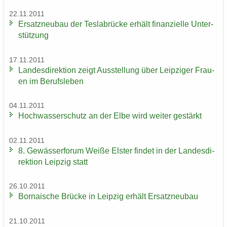
22.11.2011
Er­satz­neu­bau der Tes­la­b­rü­cke er­hält fi­nan­zi­el­le Un­ter­
stüt­zung
17.11.2011
Lan­des­di­rek­ti­on zeigt Aus­stel­lung über Leip­zi­ger Frau­
en im Be­rufs­le­ben
04.11.2011
Hoch­was­ser­schutz an der Elbe wird wei­ter ge­stärkt
02.11.2011
8. Ge­wäs­ser­fo­rum Weiße Els­ter fin­det in der Lan­des­di­
rek­ti­on Leip­zig statt
26.10.2011
Bor­na­i­sche Brü­cke in Leip­zig er­hält Er­satz­neu­bau
21.10.2011