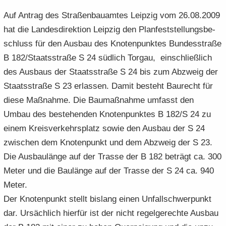
e
e
­
t
a
­
Auf An­trag des Stra­ßen­bau­am­tes Leip­zig vom 26.08.2009
n
n
o
i
­
m
hat die Lan­des­di­rek­ti­on Leip­zig den Plan­fest­stel­lungs­be­
­
­
n
­
t
a
schluss für den Aus­bau des Kno­ten­punk­tes Bun­des­stra­ße
d
d
o
i
­
e
e
n
B 182/Staats­stra­ße S 24 süd­lich Tor­gau, ein­schließ­lich
­
t
N
N
o
i
des Aus­baus der Staats­stra­ße S 24 bis zum Ab­zweig der
a
a
n
­
Staats­stra­ße S 23 er­las­sen. Damit be­steht Bau­recht für
­
­
o
diese Maß­nah­me. Die Bau­maß­nah­me um­fasst den
v
v
n
i
i
Umbau des be­stehen­den Kno­ten­punk­tes B 182/S 24 zu
­
­
einem Kreis­ver­kehrs­platz sowie den Aus­bau der S 24
g
g
zwi­schen dem Kno­ten­punkt und dem Ab­zweig der S 23.
a
a
Die Aus­bau­län­ge auf der Tras­se der B 182 be­trägt ca. 300
­
­
Meter und die Bau­län­ge auf der Tras­se der S 24 ca. 940
t
t
i
i
Meter.
­
­
Der Kno­ten­punkt stellt bis­lang einen Un­fall­schwer­punkt
o
o
dar. Ur­säch­lich hier­für ist der nicht re­gel­ge­rech­te Aus­bau
n
n