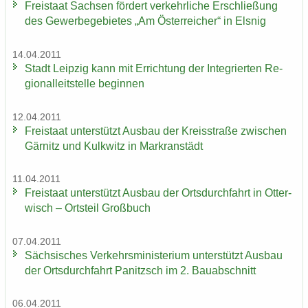
Frei­staat Sach­sen för­dert ver­kehr­li­che Er­schlie­ßung
des Ge­wer­be­ge­bie­tes „Am Ös­ter­rei­cher“ in Els­nig
14.04.2011
Stadt Leip­zig kann mit Er­rich­tung der In­te­grier­ten Re­
gio­nal­leit­stel­le be­gin­nen
12.04.2011
Frei­staat un­ter­stützt Aus­bau der Kreis­stra­ße zwi­schen
Gär­nitz und Kulk­witz in Markran­städt
11.04.2011
Frei­staat un­ter­stützt Aus­bau der Orts­durch­fahrt in Ot­ter­
wisch – Orts­teil Groß­buch
07.04.2011
Säch­si­sches Ver­kehrs­mi­nis­te­ri­um un­ter­stützt Aus­bau
der Orts­durch­fahrt Pa­nitzsch im 2. Bau­ab­schnitt
06.04.2011