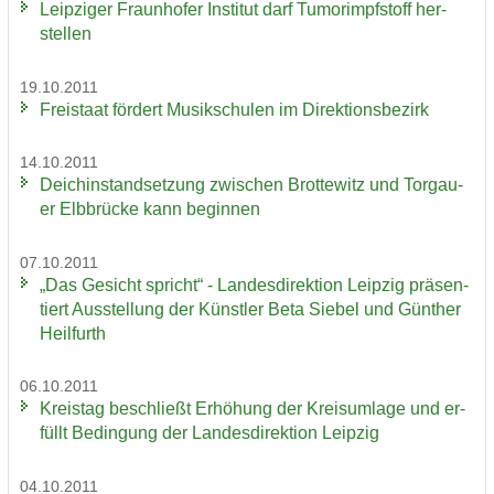
Leip­zi­ger Fraun­ho­fer In­sti­tut darf Tu­mor­impf­stoff her­
stel­len
19.10.2011
Frei­staat för­dert Mu­sik­schu­len im Di­rek­ti­ons­be­zirk
14.10.2011
Deich­in­stand­set­zung zwi­schen Brot­te­witz und Tor­gau­
er Elb­brü­cke kann be­gin­nen
07.10.2011
„Das Ge­sicht spricht“ - Lan­des­di­rek­ti­on Leip­zig prä­sen­
tiert Aus­stel­lung der Künst­ler Beta Sie­bel und Gün­ther
Heil­furth
06.10.2011
Kreis­tag be­schließt Er­hö­hung der Kreis­um­la­ge und er­
füllt Be­din­gung der Lan­des­di­rek­ti­on Leip­zig
04.10.2011