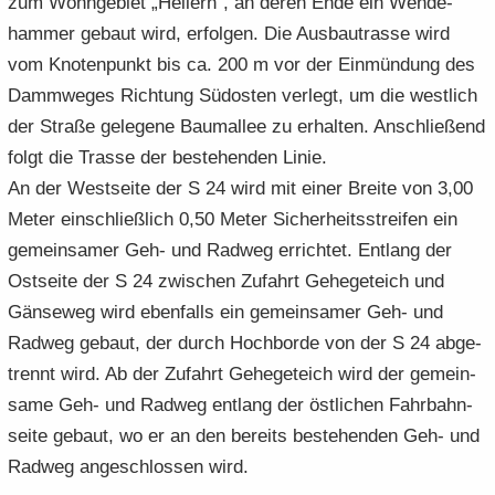
zum Wohn­ge­biet „Hel­lern“, an deren Ende ein Wen­de­
ham­mer ge­baut wird, er­fol­gen. Die Aus­bau­tras­se wird
vom Kno­ten­punkt bis ca. 200 m vor der Ein­mün­dung des
Damm­we­ges Rich­tung Süd­os­ten ver­legt, um die west­lich
der Stra­ße ge­le­ge­ne Baum­al­lee zu er­hal­ten. An­schlie­ßend
folgt die Tras­se der be­stehen­den Linie.
An der West­sei­te der S 24 wird mit einer Brei­te von 3,00
Meter ein­schließ­lich 0,50 Meter Si­cher­heits­strei­fen ein
ge­mein­sa­mer Geh- und Rad­weg er­rich­tet. Ent­lang der
Ost­sei­te der S 24 zwi­schen Zu­fahrt Ge­he­ge­teich und
Gän­se­weg wird eben­falls ein ge­mein­sa­mer Geh- und
Rad­weg ge­baut, der durch Hoch­bor­de von der S 24 ab­ge­
trennt wird. Ab der Zu­fahrt Ge­he­ge­teich wird der ge­mein­
sa­me Geh- und Rad­weg ent­lang der öst­li­chen Fahr­bahn­
sei­te ge­baut, wo er an den be­reits be­stehen­den Geh- und
Rad­weg an­ge­schlos­sen wird.