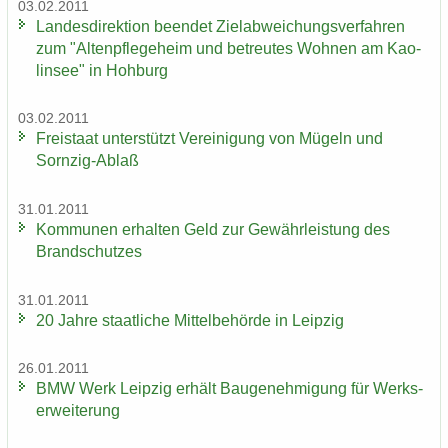
03.02.2011
Lan­des­di­rek­ti­on be­en­det Ziel­ab­wei­chungs­ver­fah­ren
zum "Al­ten­pfle­ge­heim und be­treu­tes Woh­nen am Kao­
lin­see" in Hoh­burg
03.02.2011
Frei­staat un­ter­stützt Ver­ei­ni­gung von Mü­geln und
Sornzig-​Ablaß
31.01.2011
Kom­mu­nen er­hal­ten Geld zur Ge­währ­leis­tung des
Brand­schut­zes
31.01.2011
20 Jahre staat­li­che Mit­tel­be­hör­de in Leip­zig
26.01.2011
BMW Werk Leip­zig er­hält Bau­ge­neh­mi­gung für Werks­
er­wei­te­rung