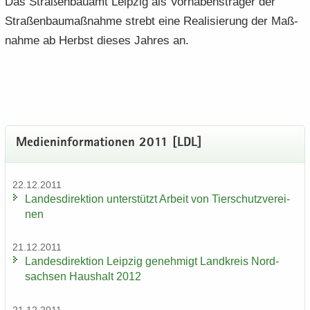
Das Stra­ßen­bau­amt Leip­zig als Vor­ha­bens­trä­ger der
Stra­ßen­bau­maß­nah­me strebt eine Rea­li­sie­rung der Maß­
nah­me ab Herbst die­ses Jah­res an.
Me­di­en­in­for­ma­tio­nen 2011 [LDL]
22.12.2011
Lan­des­di­rek­ti­on un­ter­stützt Ar­beit von Tier­schutz­ver­ei­
nen
21.12.2011
Lan­des­di­rek­ti­on Leip­zig ge­neh­migt Land­kreis Nord­
sach­sen Haus­halt 2012