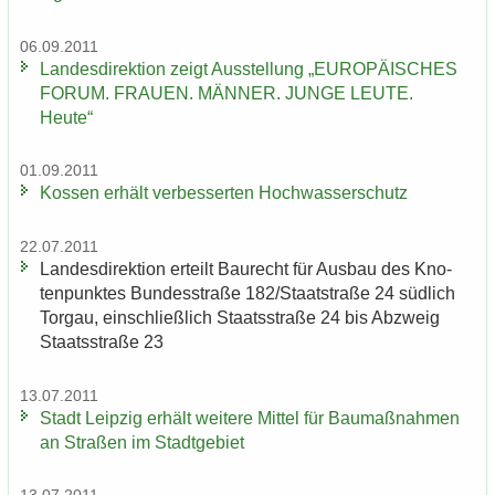
06.09.2011
Lan­des­di­rek­ti­on zeigt Aus­stel­lung „EU­RO­PÄI­SCHES
FORUM. FRAU­EN. MÄN­NER. JUNGE LEUTE.
Heute“
01.09.2011
Kos­sen er­hält ver­bes­ser­ten Hoch­was­ser­schutz
22.07.2011
Lan­des­di­rek­ti­on er­teilt Bau­recht für Aus­bau des Kno­
ten­punk­tes Bun­des­stra­ße 182/Staat­stra­ße 24 süd­lich
Tor­gau, ein­schließ­lich Staats­stra­ße 24 bis Ab­zweig
Staats­stra­ße 23
13.07.2011
Stadt Leip­zig er­hält wei­te­re Mit­tel für Bau­maß­nah­men
an Stra­ßen im Stadt­ge­biet