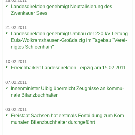
25.02.2011
Lan­des­di­rek­ti­on ge­neh­migt Neu­tra­li­sie­rung des
Zwenkau­er Sees
21.02.2011
Lan­des­di­rek­ti­on ge­neh­migt Umbau der 220-​kV-Leitung
Eula-​Wolkramshausen-Großdalzig im Ta­ge­bau "Ver­ei­
nig­tes Schleen­hain"
10.02.2011
Er­reich­bar­keit Lan­des­di­rek­ti­on Leip­zig am 15.02.2011
07.02.2011
In­nen­mi­nis­ter Ulbig über­reicht Zeug­nis­se an kom­mu­
na­le Bi­lanz­buch­hal­ter
03.02.2011
Frei­staat Sach­sen hat erst­mals Fort­bil­dung zum Kom­
mu­na­len Bi­lanz­buch­hal­ter durch­ge­führt