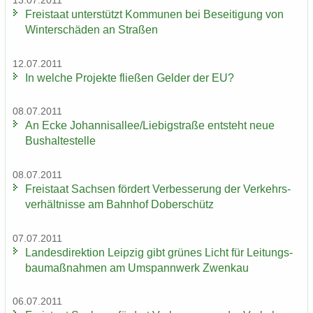
13.07.2011
Frei­staat un­ter­stützt Kom­mu­nen bei Be­sei­ti­gung von
Win­ter­schä­den an Stra­ßen
12.07.2011
In wel­che Pro­jek­te flie­ßen Gel­der der EU?
08.07.2011
An Ecke Jo­han­ni­s­al­lee/Lie­big­stra­ße ent­steht neue
Bus­hal­te­stel­le
08.07.2011
Frei­staat Sach­sen för­dert Ver­bes­se­rung der Ver­kehrs­
ver­hält­nis­se am Bahn­hof Do­ber­schütz
07.07.2011
Lan­des­di­rek­ti­on Leip­zig gibt grü­nes Licht für Lei­tungs­
bau­maß­nah­men am Um­spann­werk Zwenkau
06.07.2011