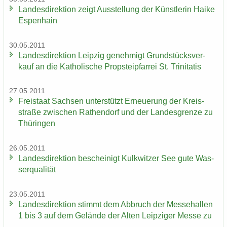
Lan­des­di­rek­ti­on zeigt Aus­stel­lung der Künst­le­rin Haike
Es­pen­hain
30.05.2011
Lan­des­di­rek­ti­on Leip­zig ge­neh­migt Grund­stücks­ver­
kauf an die Ka­tho­li­sche Propstei­pfar­rei St. Tri­ni­ta­tis
27.05.2011
Frei­staat Sach­sen un­ter­stützt Er­neue­rung der Kreis­
stra­ße zwi­schen Ra­then­dorf und der Lan­des­gren­ze zu
Thü­rin­gen
26.05.2011
Lan­des­di­rek­ti­on be­schei­nigt Kulk­wit­zer See gute Was­
ser­qua­li­tät
23.05.2011
Lan­des­di­rek­ti­on stimmt dem Ab­bruch der Mes­se­hal­len
1 bis 3 auf dem Ge­län­de der Alten Leip­zi­ger Messe zu