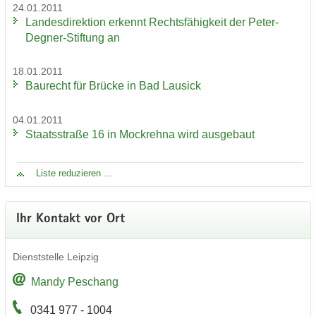
24.01.2011
Lan­des­di­rek­ti­on er­kennt Rechts­fä­hig­keit der Peter-​
Degner-Stiftung an
18.01.2011
Bau­recht für Brü­cke in Bad Lau­sick
04.01.2011
Staats­stra­ße 16 in Mock­reh­na wird aus­ge­baut
Liste re­du­zie­ren ...
Ihr Kon­takt vor Ort
Dienst­stel­le Leip­zig
Mandy Peschang
0341 977 - 1004