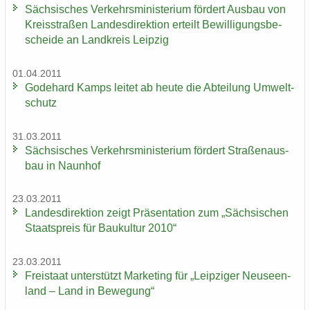
Säch­si­sches Ver­kehrs­mi­nis­te­ri­um för­dert Aus­bau von
Kreis­stra­ßen Lan­des­di­rek­ti­on er­teilt Be­wil­li­gungs­be­
schei­de an Land­kreis Leip­zig
01.04.2011
Go­de­hard Kamps lei­tet ab heute die Ab­tei­lung Um­welt­
schutz
31.03.2011
Säch­si­sches Ver­kehrs­mi­nis­te­ri­um för­dert Stra­ßen­aus­
bau in Naun­hof
23.03.2011
Lan­des­di­rek­ti­on zeigt Prä­sen­ta­ti­on zum „Säch­si­schen
Staats­preis für Bau­kul­tur 2010“
23.03.2011
Frei­staat un­ter­stützt Mar­ke­ting für „Leip­zi­ger Neu­seen­
land – Land in Be­we­gung“