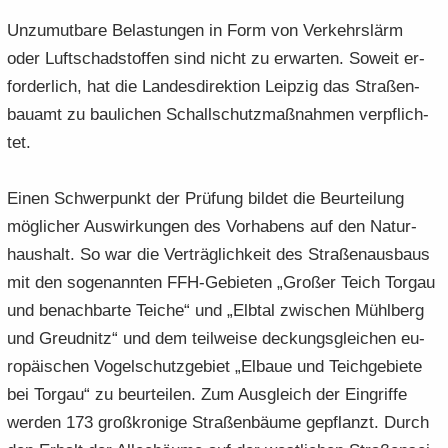
Un­zu­mut­ba­re Be­las­tun­gen in Form von Ver­kehrs­lärm
oder Luft­schad­stof­fen sind nicht zu er­war­ten. So­weit er­
for­der­lich, hat die Lan­des­di­rek­ti­on Leip­zig das Stra­ßen­
bau­amt zu bau­li­chen Schall­schutz­maß­nah­men ver­pflich­
tet.
Einen Schwer­punkt der Prü­fung bil­det die Be­ur­tei­lung
mög­li­cher Aus­wir­kun­gen des Vor­ha­bens auf den Na­tur­
haus­halt. So war die Ver­träg­lich­keit des Stra­ßen­aus­baus
mit den so­ge­nann­ten FFH-​Gebieten „Gro­ßer Teich Tor­gau
und be­nach­bar­te Tei­che“ und „Elb­tal zwi­schen Mühl­berg
und Greudnitz“ und dem teil­wei­se de­ckungs­glei­chen eu­
ro­päi­schen Vo­gel­schutz­ge­biet „El­baue und Teich­ge­bie­te
bei Tor­gau“ zu be­ur­tei­len. Zum Aus­gleich der Ein­grif­fe
wer­den 173 groß­kro­ni­ge Stra­ßen­bäu­me ge­pflanzt. Durch