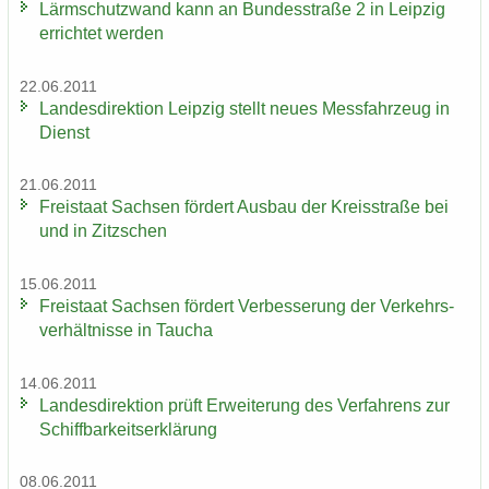
Lärm­schutz­wand kann an Bun­des­stra­ße 2 in Leip­zig
er­rich­tet wer­den
22.06.2011
Lan­des­di­rek­ti­on Leip­zig stellt neues Mess­fahr­zeug in
Dienst
21.06.2011
Frei­staat Sach­sen för­dert Aus­bau der Kreis­stra­ße bei
und in Zitz­schen
15.06.2011
Frei­staat Sach­sen för­dert Ver­bes­se­rung der Ver­kehrs­
ver­hält­nis­se in Tau­cha
14.06.2011
Lan­des­di­rek­ti­on prüft Er­wei­te­rung des Ver­fah­rens zur
Schiff­bar­keits­er­klä­rung
08.06.2011