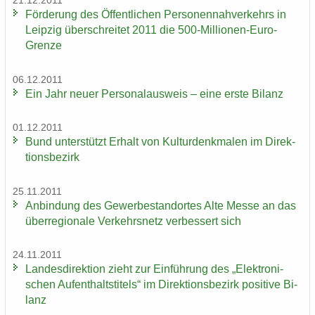
21.12.2011
För­de­rung des Öf­fent­li­chen Per­so­nen­nah­ver­kehrs in
Leip­zig über­schrei­tet 2011 die 500-​Millionen-Euro-
Grenze
06.12.2011
Ein Jahr neuer Per­so­nal­aus­weis – eine erste Bi­lanz
01.12.2011
Bund un­ter­stützt Er­halt von Kul­tur­denk­ma­len im Di­rek­
ti­ons­be­zirk
25.11.2011
An­bin­dung des Ge­wer­be­stand­or­tes Alte Messe an das
über­re­gio­na­le Ver­kehrs­netz ver­bes­sert sich
24.11.2011
Lan­des­di­rek­ti­on zieht zur Ein­füh­rung des „Elek­tro­ni­
schen Auf­ent­halts­ti­tels“ im Di­rek­ti­ons­be­zirk po­si­ti­ve Bi­
lanz