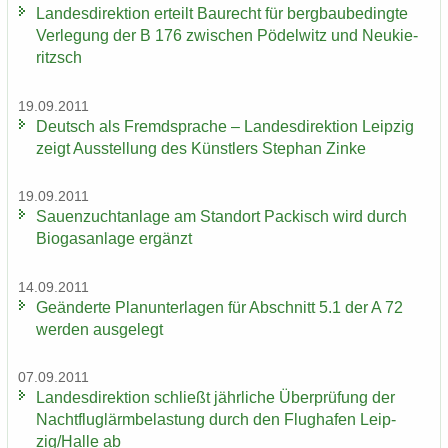
Lan­des­di­rek­ti­on er­teilt Bau­recht für berg­bau­be­ding­te
Ver­le­gung der B 176 zwi­schen Pö­del­witz und Neu­kie­
ritzsch
19.09.2011
Deutsch als Fremd­spra­che – Lan­des­di­rek­ti­on Leip­zig
zeigt Aus­stel­lung des Künst­lers Ste­phan Zinke
19.09.2011
Sauen­zucht­an­la­ge am Stand­ort Pa­ckisch wird durch
Bio­gas­an­la­ge er­gänzt
14.09.2011
Ge­än­der­te Plan­un­ter­la­gen für Ab­schnitt 5.1 der A 72
wer­den aus­ge­legt
07.09.2011
Lan­des­di­rek­ti­on schließt jähr­li­che Über­prü­fung der
Nacht­flug­lärm­be­las­tung durch den Flug­ha­fen Leip­
zig/Halle ab