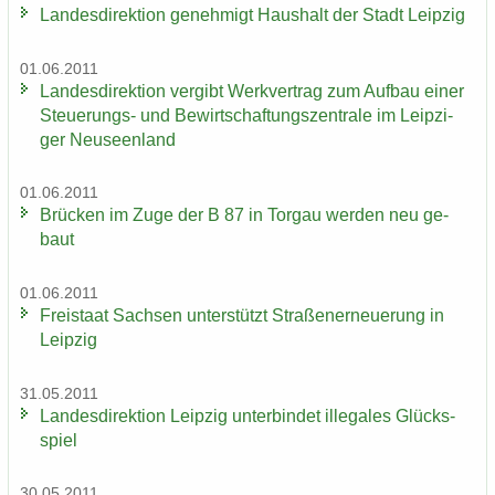
Lan­des­di­rek­ti­on ge­neh­migt Haus­halt der Stadt Leip­zig
01.06.2011
Lan­des­di­rek­ti­on ver­gibt Werk­ver­trag zum Auf­bau einer
Steuerungs-​ und Be­wirt­schaf­tungs­zen­tra­le im Leip­zi­
ger Neu­seen­land
01.06.2011
Brü­cken im Zuge der B 87 in Tor­gau wer­den neu ge­
baut
01.06.2011
Frei­staat Sach­sen un­ter­stützt Stra­ßen­er­neue­rung in
Leip­zig
31.05.2011
Lan­des­di­rek­ti­on Leip­zig un­ter­bin­det il­le­ga­les Glücks­
spiel
30.05.2011