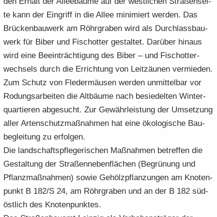
den Er­halt der Al­lee­bäu­me auf der west­li­chen Stra­ßen­sei­
te kann der Ein­griff in die Allee mi­ni­miert wer­den. Das
Brü­cken­bau­werk am Röhr­gra­ben wird als Durch­lass­bau­
werk für Biber und Fisch­ot­ter ge­stal­tet. Dar­über hin­aus
wird eine Be­ein­träch­ti­gung des Biber – und Fisch­ot­ter­
wech­sels durch die Er­rich­tung von Leit­zäu­nen ver­mie­den.
Zum Schutz von Fle­der­mäu­sen wer­den un­mit­tel­bar vor
Ro­dungs­ar­bei­ten die Alt­bäu­me nach be­sie­del­ten Win­ter­
quar­tie­ren ab­ge­sucht. Zur Ge­währ­leis­tung der Um­set­zung
aller Ar­ten­schutz­maß­nah­men hat eine öko­lo­gi­sche Bau­
be­glei­tung zu er­fol­gen.
Die land­schafts­pfle­ge­ri­schen Maß­nah­men be­tref­fen die
Ge­stal­tung der Stra­ßen­ne­ben­flä­chen (Be­grü­nung und
Pflanz­maß­nah­men) sowie Ge­hölz­pflan­zun­gen am Kno­ten­
punkt B 182/S 24, am Röhr­gra­ben und an der B 182 süd­
öst­lich des Kno­ten­punk­tes.