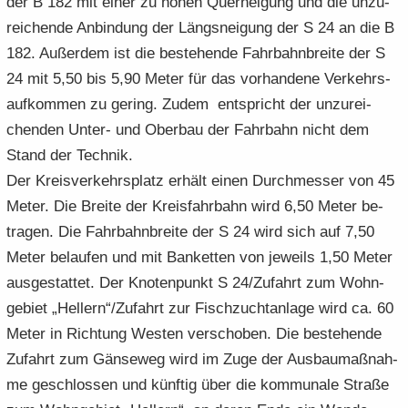
der B 182 mit einer zu hohen Quer­nei­gung und die un­zu­
rei­chen­de An­bin­dung der Längs­nei­gung der S 24 an die B
182. Au­ßer­dem ist die be­stehen­de Fahr­bahn­brei­te der S
24 mit 5,50 bis 5,90 Meter für das vor­han­de­ne Ver­kehrs­
auf­kom­men zu ge­ring. Zudem ent­spricht der un­zu­rei­
chen­den Unter-​ und Ober­bau der Fahr­bahn nicht dem
Stand der Tech­nik.
Der Kreis­ver­kehrs­platz er­hält einen Durch­mes­ser von 45
Meter. Die Brei­te der Kreis­fahr­bahn wird 6,50 Meter be­
tra­gen. Die Fahr­bahn­brei­te der S 24 wird sich auf 7,50
Meter be­lau­fen und mit Ban­ket­ten von je­weils 1,50 Meter
aus­ge­stat­tet. Der Kno­ten­punkt S 24/Zu­fahrt zum Wohn­
ge­biet „Hel­lern“/Zu­fahrt zur Fisch­zucht­an­la­ge wird ca. 60
Meter in Rich­tung Wes­ten ver­scho­ben. Die be­stehen­de
Zu­fahrt zum Gän­se­weg wird im Zuge der Aus­bau­maß­nah­
me ge­schlos­sen und künf­tig über die kom­mu­na­le Stra­ße