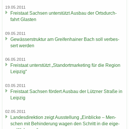
19.05.2011
Frei­staat Sach­sen un­ter­stützt Aus­bau der Orts­durch­
fahrt Glas­ten
09.05.2011
Ge­wäs­ser­struk­tur am Grei­fen­hai­ner Bach soll ver­bes­
sert wer­den
06.05.2011
Frei­staat un­ter­stützt „Stand­ort­mar­ke­ting für die Re­gi­on
Leip­zig“
03.05.2011
Frei­staat Sach­sen för­dert Aus­bau der Lütz­ner Stra­ße in
Leip­zig
02.05.2011
Lan­des­di­rek­ti­on zeigt Aus­stel­lung „Ein­bli­cke – Men­
schen mit Be­hin­de­rung wagen den Schritt in die ei­ge­