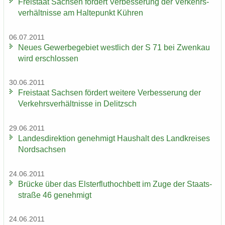
Frei­staat Sach­sen för­dert Ver­bes­se­rung der Ver­kehrs­
ver­hält­nis­se am Hal­te­punkt Küh­ren
06.07.2011
Neues Ge­wer­be­ge­biet west­lich der S 71 bei Zwenkau
wird er­schlos­sen
30.06.2011
Frei­staat Sach­sen för­dert wei­te­re Ver­bes­se­rung der
Ver­kehrs­ver­hält­nis­se in De­litzsch
29.06.2011
Lan­des­di­rek­ti­on ge­neh­migt Haus­halt des Land­krei­ses
Nord­sach­sen
24.06.2011
Brü­cke über das Els­ter­flut­hoch­bett im Zuge der Staats­
stra­ße 46 ge­neh­migt
24.06.2011