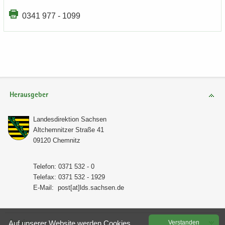
0341 977 - 1099
Herausgeber
Lan­des­di­rek­ti­on Sach­sen
Alt­chem­nit­zer Stra­ße 41
09120 Chem­nitz
Te­le­fon: 0371 532 - 0
Te­le­fax: 0371 532 - 1929
E-​Mail:
post[at]lds.sach­sen.de
Service
Auf un­se­rer Web­site wer­den Coo­kies
Ver­stan­den