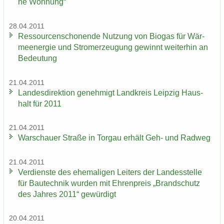
ne Woh­nung“
28.04.2011
Res­sour­cen­scho­nen­de Nut­zung von Bio­gas für Wär­
me­en­er­gie und Strom­erzeu­gung ge­winnt wei­ter­hin an
Be­deu­tung
21.04.2011
Lan­des­di­rek­ti­on ge­neh­migt Land­kreis Leip­zig Haus­
halt für 2011
21.04.2011
War­schau­er Stra­ße in Tor­gau er­hält Geh- und Rad­weg
21.04.2011
Ver­diens­te des ehe­ma­li­gen Lei­ters der Lan­des­stel­le
für Bau­tech­nik wur­den mit Eh­ren­preis „Brand­schutz
des Jah­res 2011“ ge­wür­digt
20.04.2011