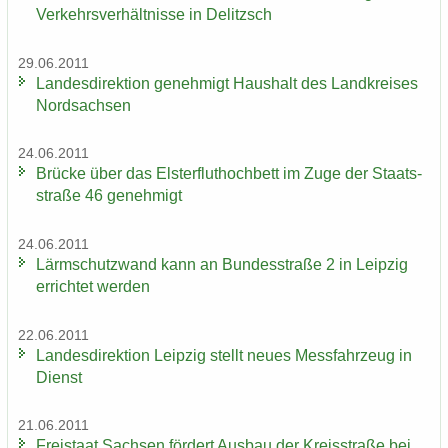
Ver­kehrs­ver­hält­nis­se in De­litzsch
29.06.2011
Lan­des­di­rek­ti­on ge­neh­migt Haus­halt des Land­krei­ses
Nord­sach­sen
24.06.2011
Brü­cke über das Els­ter­flut­hoch­bett im Zuge der Staats­
stra­ße 46 ge­neh­migt
24.06.2011
Lärm­schutz­wand kann an Bun­des­stra­ße 2 in Leip­zig
er­rich­tet wer­den
22.06.2011
Lan­des­di­rek­ti­on Leip­zig stellt neues Mess­fahr­zeug in
Dienst
21.06.2011
Frei­staat Sach­sen för­dert Aus­bau der Kreis­stra­ße bei