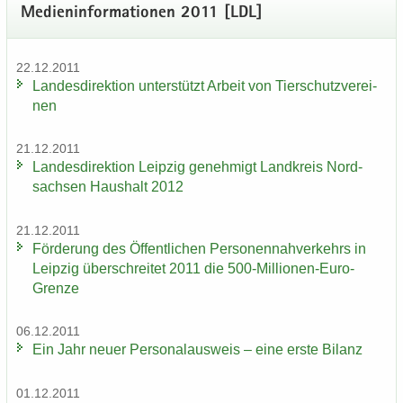
Me­di­en­in­for­ma­tio­nen 2011 [LDL]
22.12.2011
Lan­des­di­rek­ti­on un­ter­stützt Ar­beit von Tier­schutz­ver­ei­
nen
21.12.2011
Lan­des­di­rek­ti­on Leip­zig ge­neh­migt Land­kreis Nord­
sach­sen Haus­halt 2012
21.12.2011
För­de­rung des Öf­fent­li­chen Per­so­nen­nah­ver­kehrs in
Leip­zig über­schrei­tet 2011 die 500-​Millionen-Euro-
Grenze
06.12.2011
Ein Jahr neuer Per­so­nal­aus­weis – eine erste Bi­lanz
01.12.2011