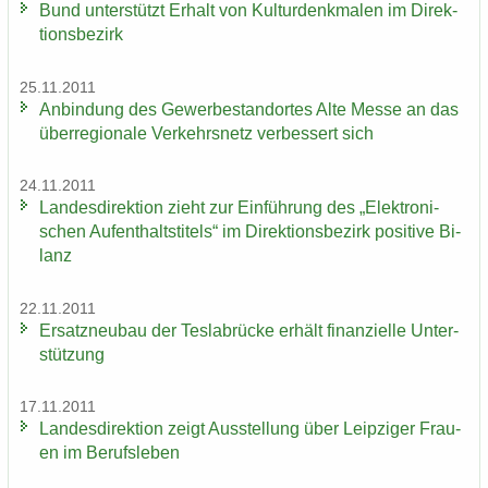
Bund un­ter­stützt Er­halt von Kul­tur­denk­ma­len im Di­rek­
ti­ons­be­zirk
25.11.2011
An­bin­dung des Ge­wer­be­stand­or­tes Alte Messe an das
über­re­gio­na­le Ver­kehrs­netz ver­bes­sert sich
24.11.2011
Lan­des­di­rek­ti­on zieht zur Ein­füh­rung des „Elek­tro­ni­
schen Auf­ent­halts­ti­tels“ im Di­rek­ti­ons­be­zirk po­si­ti­ve Bi­
lanz
22.11.2011
Er­satz­neu­bau der Tes­la­b­rü­cke er­hält fi­nan­zi­el­le Un­ter­
stüt­zung
17.11.2011
Lan­des­di­rek­ti­on zeigt Aus­stel­lung über Leip­zi­ger Frau­
en im Be­rufs­le­ben