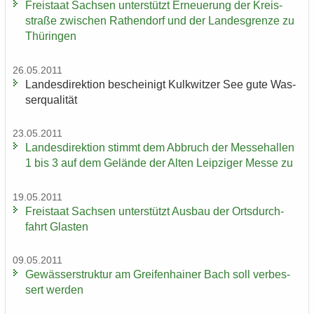
Frei­staat Sach­sen un­ter­stützt Er­neue­rung der Kreis­
stra­ße zwi­schen Ra­then­dorf und der Lan­des­gren­ze zu
Thü­rin­gen
26.05.2011
Lan­des­di­rek­ti­on be­schei­nigt Kulk­wit­zer See gute Was­
ser­qua­li­tät
23.05.2011
Lan­des­di­rek­ti­on stimmt dem Ab­bruch der Mes­se­hal­len
1 bis 3 auf dem Ge­län­de der Alten Leip­zi­ger Messe zu
19.05.2011
Frei­staat Sach­sen un­ter­stützt Aus­bau der Orts­durch­
fahrt Glas­ten
09.05.2011
Ge­wäs­ser­struk­tur am Grei­fen­hai­ner Bach soll ver­bes­
sert wer­den