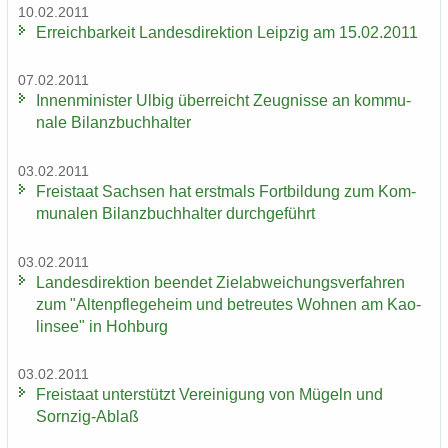
10.02.2011
Er­reich­bar­keit Lan­des­di­rek­ti­on Leip­zig am 15.02.2011
07.02.2011
In­nen­mi­nis­ter Ulbig über­reicht Zeug­nis­se an kom­mu­
na­le Bi­lanz­buch­hal­ter
03.02.2011
Frei­staat Sach­sen hat erst­mals Fort­bil­dung zum Kom­
mu­na­len Bi­lanz­buch­hal­ter durch­ge­führt
03.02.2011
Lan­des­di­rek­ti­on be­en­det Ziel­ab­wei­chungs­ver­fah­ren
zum "Al­ten­pfle­ge­heim und be­treu­tes Woh­nen am Kao­
lin­see" in Hoh­burg
03.02.2011
Frei­staat un­ter­stützt Ver­ei­ni­gung von Mü­geln und
Sornzig-​Ablaß