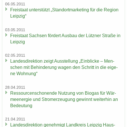
06.05.2011
Frei­staat un­ter­stützt „Stand­ort­mar­ke­ting für die Re­gi­on
Leip­zig“
03.05.2011
Frei­staat Sach­sen för­dert Aus­bau der Lütz­ner Stra­ße in
Leip­zig
02.05.2011
Lan­des­di­rek­ti­on zeigt Aus­stel­lung „Ein­bli­cke – Men­
schen mit Be­hin­de­rung wagen den Schritt in die ei­ge­
ne Woh­nung“
28.04.2011
Res­sour­cen­scho­nen­de Nut­zung von Bio­gas für Wär­
me­en­er­gie und Strom­erzeu­gung ge­winnt wei­ter­hin an
Be­deu­tung
21.04.2011
Lan­des­di­rek­ti­on ge­neh­migt Land­kreis Leip­zig Haus­