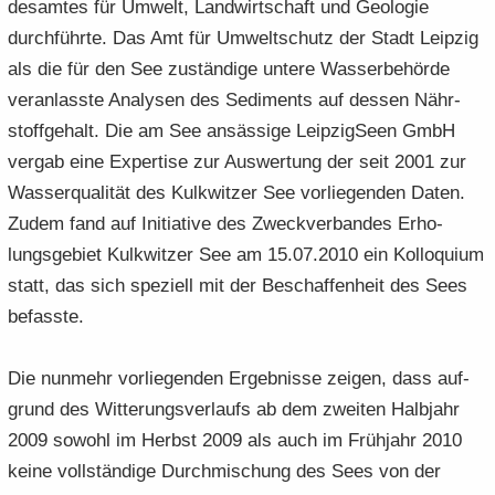
des­am­tes für Um­welt, Land­wirt­schaft und Geo­lo­gie
durch­führ­te. Das Amt für Um­welt­schutz der Stadt Leip­zig
als die für den See zu­stän­di­ge un­te­re Was­ser­be­hör­de
ver­an­lass­te Ana­ly­sen des Se­di­ments auf des­sen Nähr­
stoff­ge­halt. Die am See an­säs­si­ge Leip­zig­Se­en GmbH
ver­gab eine Ex­per­ti­se zur Aus­wer­tung der seit 2001 zur
Was­ser­qua­li­tät des Kulk­wit­zer See vor­lie­gen­den Daten.
Zudem fand auf In­itia­ti­ve des Zweck­ver­ban­des Er­ho­
lungs­ge­biet Kulk­wit­zer See am 15.07.2010 ein Kol­lo­qui­um
statt, das sich spe­zi­ell mit der Be­schaf­fen­heit des Sees
be­fass­te.
Die nun­mehr vor­lie­gen­den Er­geb­nis­se zei­gen, dass auf­
grund des Wit­te­rungs­ver­laufs ab dem zwei­ten Halb­jahr
2009 so­wohl im Herbst 2009 als auch im Früh­jahr 2010
keine voll­stän­di­ge Durch­mi­schung des Sees von der