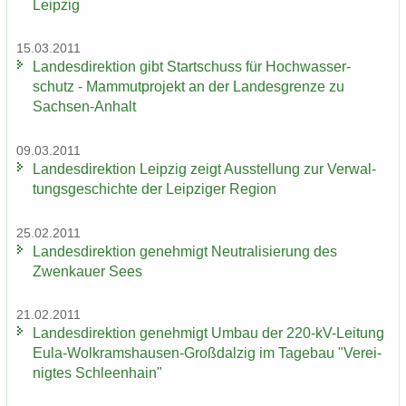
Leip­zig
15.03.2011
Lan­des­di­rek­ti­on gibt Start­schuss für Hoch­was­ser­
schutz - Mam­mut­pro­jekt an der Lan­des­gren­ze zu
Sachsen-​Anhalt
09.03.2011
Lan­des­di­rek­ti­on Leip­zig zeigt Aus­stel­lung zur Ver­wal­
tungs­ge­schich­te der Leip­zi­ger Re­gi­on
25.02.2011
Lan­des­di­rek­ti­on ge­neh­migt Neu­tra­li­sie­rung des
Zwenkau­er Sees
21.02.2011
Lan­des­di­rek­ti­on ge­neh­migt Umbau der 220-​kV-Leitung
Eula-​Wolkramshausen-Großdalzig im Ta­ge­bau "Ver­ei­
nig­tes Schleen­hain"