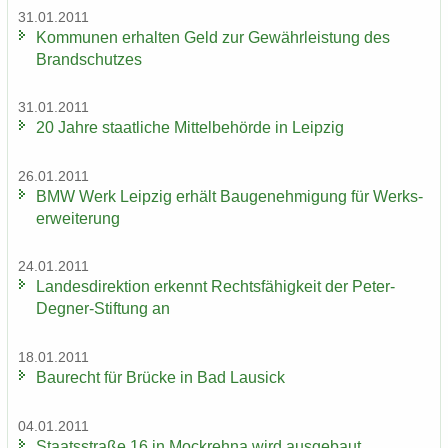
31.01.2011
Kom­mu­nen er­hal­ten Geld zur Ge­währ­leis­tung des
Brand­schut­zes
31.01.2011
20 Jahre staat­li­che Mit­tel­be­hör­de in Leip­zig
26.01.2011
BMW Werk Leip­zig er­hält Bau­ge­neh­mi­gung für Werks­
er­wei­te­rung
24.01.2011
Lan­des­di­rek­ti­on er­kennt Rechts­fä­hig­keit der Peter-​
Degner-Stiftung an
18.01.2011
Bau­recht für Brü­cke in Bad Lau­sick
04.01.2011
Staats­stra­ße 16 in Mock­reh­na wird aus­ge­baut