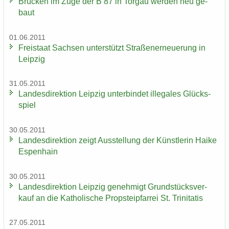
Brü­cken im Zuge der B 87 in Tor­gau wer­den neu ge­
baut
01.06.2011
Frei­staat Sach­sen un­ter­stützt Stra­ßen­er­neue­rung in
Leip­zig
31.05.2011
Lan­des­di­rek­ti­on Leip­zig un­ter­bin­det il­le­ga­les Glücks­
spiel
30.05.2011
Lan­des­di­rek­ti­on zeigt Aus­stel­lung der Künst­le­rin Haike
Es­pen­hain
30.05.2011
Lan­des­di­rek­ti­on Leip­zig ge­neh­migt Grund­stücks­ver­
kauf an die Ka­tho­li­sche Propstei­pfar­rei St. Tri­ni­ta­tis
27.05.2011