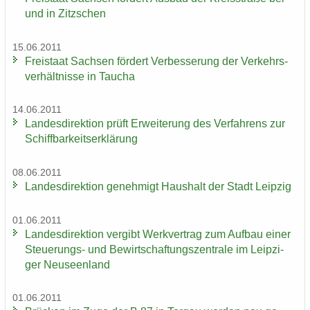
und in Zitz­schen
15.06.2011
Frei­staat Sach­sen för­dert Ver­bes­se­rung der Ver­kehrs­
ver­hält­nis­se in Tau­cha
14.06.2011
Lan­des­di­rek­ti­on prüft Er­wei­te­rung des Ver­fah­rens zur
Schiff­bar­keits­er­klä­rung
08.06.2011
Lan­des­di­rek­ti­on ge­neh­migt Haus­halt der Stadt Leip­zig
01.06.2011
Lan­des­di­rek­ti­on ver­gibt Werk­ver­trag zum Auf­bau einer
Steuerungs-​ und Be­wirt­schaf­tungs­zen­tra­le im Leip­zi­
ger Neu­seen­land
01.06.2011