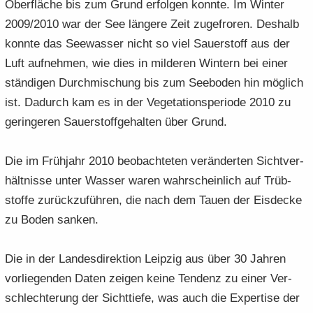
Ober­flä­che bis zum Grund er­fol­gen konn­te. Im Win­ter
2009/2010 war der See län­ge­re Zeit zu­ge­fro­ren. Des­halb
konn­te das See­was­ser nicht so viel Sauer­stoff aus der
Luft auf­neh­men, wie dies in mil­de­ren Win­tern bei einer
stän­di­gen Durch­mi­schung bis zum See­bo­den hin mög­lich
ist. Da­durch kam es in der Ve­ge­ta­ti­ons­pe­ri­ode 2010 zu
ge­rin­ge­ren Sauer­stoff­ge­hal­ten über Grund.
Die im Früh­jahr 2010 be­ob­ach­te­ten ver­än­der­ten Sicht­ver­
hält­nis­se unter Was­ser waren wahr­schein­lich auf Trüb­
stof­fe zu­rück­zu­füh­ren, die nach dem Tauen der Eis­de­cke
zu Boden san­ken.
Die in der Lan­des­di­rek­ti­on Leip­zig aus über 30 Jah­ren
vor­lie­gen­den Daten zei­gen keine Ten­denz zu einer Ver­
schlech­te­rung der Sicht­tie­fe, was auch die Ex­per­ti­se der