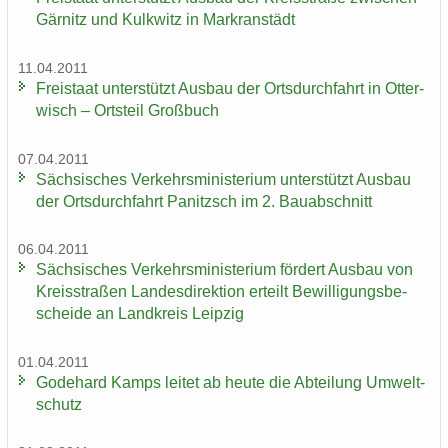
Gär­nitz und Kulk­witz in Markran­städt
11.04.2011
Frei­staat un­ter­stützt Aus­bau der Orts­durch­fahrt in Ot­ter­
wisch – Orts­teil Groß­buch
07.04.2011
Säch­si­sches Ver­kehrs­mi­nis­te­ri­um un­ter­stützt Aus­bau
der Orts­durch­fahrt Pa­nitzsch im 2. Bau­ab­schnitt
06.04.2011
Säch­si­sches Ver­kehrs­mi­nis­te­ri­um för­dert Aus­bau von
Kreis­stra­ßen Lan­des­di­rek­ti­on er­teilt Be­wil­li­gungs­be­
schei­de an Land­kreis Leip­zig
01.04.2011
Go­de­hard Kamps lei­tet ab heute die Ab­tei­lung Um­welt­
schutz