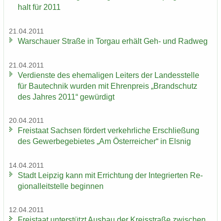
halt für 2011
21.04.2011
War­schau­er Stra­ße in Tor­gau er­hält Geh- und Rad­weg
21.04.2011
Ver­diens­te des ehe­ma­li­gen Lei­ters der Lan­des­stel­le
für Bau­tech­nik wur­den mit Eh­ren­preis „Brand­schutz
des Jah­res 2011“ ge­wür­digt
20.04.2011
Frei­staat Sach­sen för­dert ver­kehr­li­che Er­schlie­ßung
des Ge­wer­be­ge­bie­tes „Am Ös­ter­rei­cher“ in Els­nig
14.04.2011
Stadt Leip­zig kann mit Er­rich­tung der In­te­grier­ten Re­
gio­nal­leit­stel­le be­gin­nen
12.04.2011
Frei­staat un­ter­stützt Aus­bau der Kreis­stra­ße zwi­schen