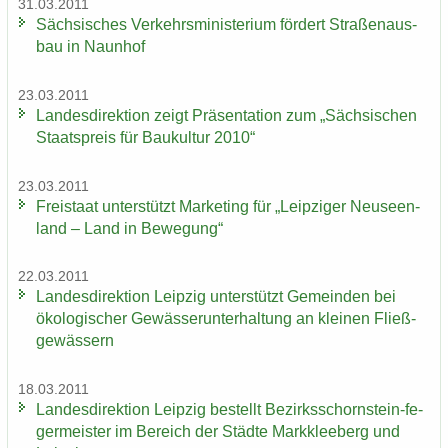
31.03.2011
Säch­si­sches Ver­kehrs­mi­nis­te­ri­um för­dert Stra­ßen­aus­
bau in Naun­hof
23.03.2011
Lan­des­di­rek­ti­on zeigt Prä­sen­ta­ti­on zum „Säch­si­schen
Staats­preis für Bau­kul­tur 2010“
23.03.2011
Frei­staat un­ter­stützt Mar­ke­ting für „Leip­zi­ger Neu­seen­
land – Land in Be­we­gung“
22.03.2011
Lan­des­di­rek­ti­on Leip­zig un­ter­stützt Ge­mein­den bei
öko­lo­gi­scher Ge­wäs­ser­un­ter­hal­tung an klei­nen Fließ­
ge­wäs­sern
18.03.2011
Lan­des­di­rek­ti­on Leip­zig be­stellt Bezirksschornstein-​ fe­
ger­meis­ter im Be­reich der Städ­te Mark­klee­berg und