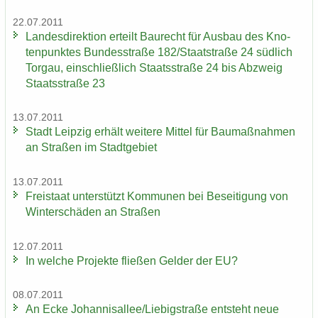
22.07.2011
Lan­des­di­rek­ti­on er­teilt Bau­recht für Aus­bau des Kno­
ten­punk­tes Bun­des­stra­ße 182/Staat­stra­ße 24 süd­lich
Tor­gau, ein­schließ­lich Staats­stra­ße 24 bis Ab­zweig
Staats­stra­ße 23
13.07.2011
Stadt Leip­zig er­hält wei­te­re Mit­tel für Bau­maß­nah­men
an Stra­ßen im Stadt­ge­biet
13.07.2011
Frei­staat un­ter­stützt Kom­mu­nen bei Be­sei­ti­gung von
Win­ter­schä­den an Stra­ßen
12.07.2011
In wel­che Pro­jek­te flie­ßen Gel­der der EU?
08.07.2011
An Ecke Jo­han­ni­s­al­lee/Lie­big­stra­ße ent­steht neue