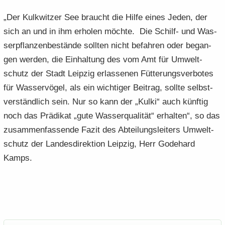
„Der Kulk­wit­zer See braucht die Hilfe eines Jeden, der
sich an und in ihm er­ho­len möch­te. Die Schilf-​ und Was­
ser­pflan­zen­be­stän­de soll­ten nicht be­fah­ren oder be­gan­
gen wer­den, die Ein­hal­tung des vom Amt für Um­welt­
schutz der Stadt Leip­zig er­las­se­nen Füt­te­rungs­ver­bo­tes
für Was­ser­vö­gel, als ein wich­ti­ger Bei­trag, soll­te selbst­
ver­ständ­lich sein. Nur so kann der „Kulki“ auch künf­tig
noch das Prä­di­kat „gute Was­ser­qua­li­tät“ er­hal­ten“, so das
zu­sam­men­fas­sen­de Fazit des Ab­tei­lungs­lei­ters Um­welt­
schutz der Lan­des­di­rek­ti­on Leip­zig, Herr Go­de­hard
Kamps.