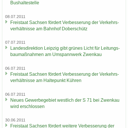
Bus­hal­te­stel­le
08.07.2011
Frei­staat Sach­sen för­dert Ver­bes­se­rung der Ver­kehrs­
ver­hält­nis­se am Bahn­hof Do­ber­schütz
07.07.2011
Lan­des­di­rek­ti­on Leip­zig gibt grü­nes Licht für Lei­tungs­
bau­maß­nah­men am Um­spann­werk Zwenkau
06.07.2011
Frei­staat Sach­sen för­dert Ver­bes­se­rung der Ver­kehrs­
ver­hält­nis­se am Hal­te­punkt Küh­ren
06.07.2011
Neues Ge­wer­be­ge­biet west­lich der S 71 bei Zwenkau
wird er­schlos­sen
30.06.2011
Frei­staat Sach­sen för­dert wei­te­re Ver­bes­se­rung der