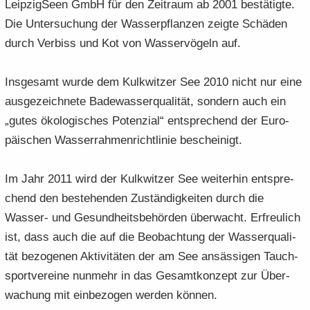
Leip­zig­Se­en GmbH für den Zeit­raum ab 2001 be­stä­tig­te.
Die Un­ter­su­chung der Was­ser­pflan­zen zeig­te Schä­den
durch Ver­biss und Kot von Was­ser­vö­geln auf.
Ins­ge­samt wurde dem Kulk­wit­zer See 2010 nicht nur eine
aus­ge­zeich­ne­te Ba­de­was­ser­qua­li­tät, son­dern auch ein
„gutes öko­lo­gi­sches Po­ten­zi­al“ ent­spre­chend der Eu­ro­
päi­schen Was­ser­rah­men­richt­li­nie be­schei­nigt.
Im Jahr 2011 wird der Kulk­wit­zer See wei­ter­hin ent­spre­
chend den be­stehen­den Zu­stän­dig­kei­ten durch die
Wasser-​ und Ge­sund­heits­be­hör­den über­wacht. Er­freu­lich
ist, dass auch die auf die Be­ob­ach­tung der Was­ser­qua­li­
tät be­zo­ge­nen Ak­ti­vi­tä­ten der am See an­säs­si­gen Tauch­
sport­ver­ei­ne nun­mehr in das Ge­samt­kon­zept zur Über­
wa­chung mit ein­be­zo­gen wer­den kön­nen.