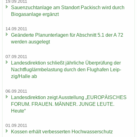
19.09.2011
Sauen­zucht­an­la­ge am Stand­ort Pa­ckisch wird durch
Bio­gas­an­la­ge er­gänzt
14.09.2011
Ge­än­der­te Plan­un­ter­la­gen für Ab­schnitt 5.1 der A 72
wer­den aus­ge­legt
07.09.2011
Lan­des­di­rek­ti­on schließt jähr­li­che Über­prü­fung der
Nacht­flug­lärm­be­las­tung durch den Flug­ha­fen Leip­
zig/Halle ab
06.09.2011
Lan­des­di­rek­ti­on zeigt Aus­stel­lung „EU­RO­PÄI­SCHES
FORUM. FRAU­EN. MÄN­NER. JUNGE LEUTE.
Heute“
01.09.2011
Kos­sen er­hält ver­bes­ser­ten Hoch­was­ser­schutz