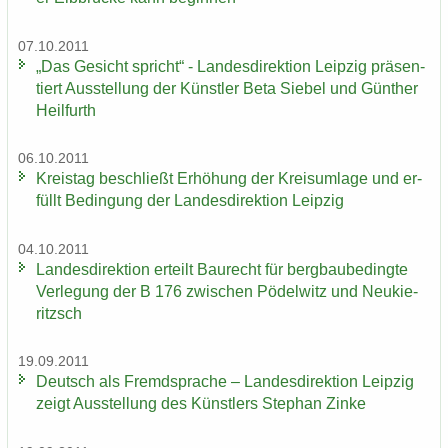
07.10.2011
„Das Ge­sicht spricht“ - Lan­des­di­rek­ti­on Leip­zig prä­sen­
tiert Aus­stel­lung der Künst­ler Beta Sie­bel und Gün­ther
Heil­furth
06.10.2011
Kreis­tag be­schließt Er­hö­hung der Kreis­um­la­ge und er­
füllt Be­din­gung der Lan­des­di­rek­ti­on Leip­zig
04.10.2011
Lan­des­di­rek­ti­on er­teilt Bau­recht für berg­bau­be­ding­te
Ver­le­gung der B 176 zwi­schen Pö­del­witz und Neu­kie­
ritzsch
19.09.2011
Deutsch als Fremd­spra­che – Lan­des­di­rek­ti­on Leip­zig
zeigt Aus­stel­lung des Künst­lers Ste­phan Zinke