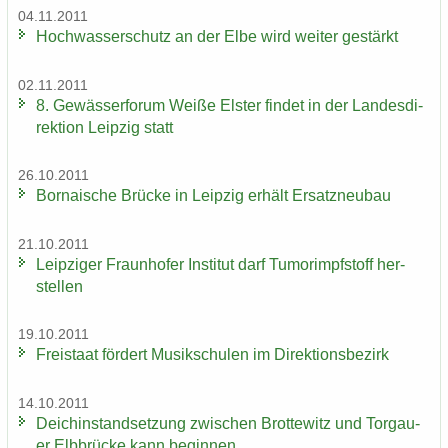
04.11.2011
Hoch­was­ser­schutz an der Elbe wird wei­ter ge­stärkt
02.11.2011
8. Ge­wäs­ser­fo­rum Weiße Els­ter fin­det in der Lan­des­di­
rek­ti­on Leip­zig statt
26.10.2011
Bor­na­i­sche Brü­cke in Leip­zig er­hält Er­satz­neu­bau
21.10.2011
Leip­zi­ger Fraun­ho­fer In­sti­tut darf Tu­mor­impf­stoff her­
stel­len
19.10.2011
Frei­staat för­dert Mu­sik­schu­len im Di­rek­ti­ons­be­zirk
14.10.2011
Deich­in­stand­set­zung zwi­schen Brot­te­witz und Tor­gau­
er Elb­brü­cke kann be­gin­nen