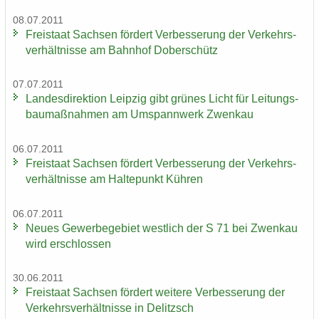
08.07.2011
Frei­staat Sach­sen för­dert Ver­bes­se­rung der Ver­kehrs­
ver­hält­nis­se am Bahn­hof Do­ber­schütz
07.07.2011
Lan­des­di­rek­ti­on Leip­zig gibt grü­nes Licht für Lei­tungs­
bau­maß­nah­men am Um­spann­werk Zwenkau
06.07.2011
Frei­staat Sach­sen för­dert Ver­bes­se­rung der Ver­kehrs­
ver­hält­nis­se am Hal­te­punkt Küh­ren
06.07.2011
Neues Ge­wer­be­ge­biet west­lich der S 71 bei Zwenkau
wird er­schlos­sen
30.06.2011
Frei­staat Sach­sen för­dert wei­te­re Ver­bes­se­rung der
Ver­kehrs­ver­hält­nis­se in De­litzsch