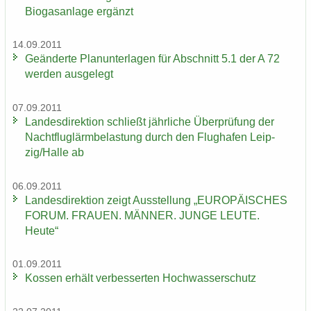
Bio­gas­an­la­ge er­gänzt
14.09.2011
Ge­än­der­te Plan­un­ter­la­gen für Ab­schnitt 5.1 der A 72
wer­den aus­ge­legt
07.09.2011
Lan­des­di­rek­ti­on schließt jähr­li­che Über­prü­fung der
Nacht­flug­lärm­be­las­tung durch den Flug­ha­fen Leip­
zig/Halle ab
06.09.2011
Lan­des­di­rek­ti­on zeigt Aus­stel­lung „EU­RO­PÄI­SCHES
FORUM. FRAU­EN. MÄN­NER. JUNGE LEUTE.
Heute“
01.09.2011
Kos­sen er­hält ver­bes­ser­ten Hoch­was­ser­schutz