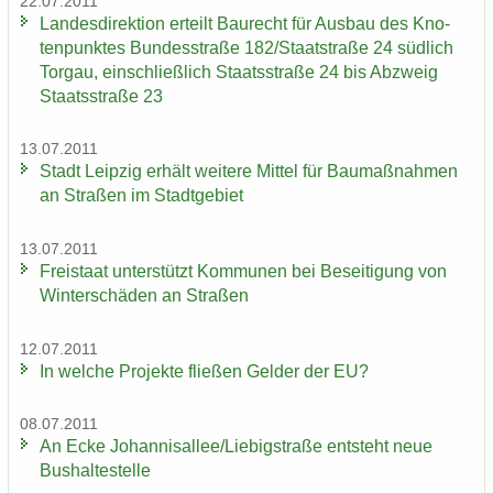
22.07.2011
Lan­des­di­rek­ti­on er­teilt Bau­recht für Aus­bau des Kno­
ten­punk­tes Bun­des­stra­ße 182/Staat­stra­ße 24 süd­lich
Tor­gau, ein­schließ­lich Staats­stra­ße 24 bis Ab­zweig
Staats­stra­ße 23
13.07.2011
Stadt Leip­zig er­hält wei­te­re Mit­tel für Bau­maß­nah­men
an Stra­ßen im Stadt­ge­biet
13.07.2011
Frei­staat un­ter­stützt Kom­mu­nen bei Be­sei­ti­gung von
Win­ter­schä­den an Stra­ßen
12.07.2011
In wel­che Pro­jek­te flie­ßen Gel­der der EU?
08.07.2011
An Ecke Jo­han­ni­s­al­lee/Lie­big­stra­ße ent­steht neue
Bus­hal­te­stel­le