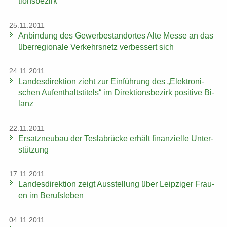
ti­ons­be­zirk
25.11.2011
An­bin­dung des Ge­wer­be­stand­or­tes Alte Messe an das
über­re­gio­na­le Ver­kehrs­netz ver­bes­sert sich
24.11.2011
Lan­des­di­rek­ti­on zieht zur Ein­füh­rung des „Elek­tro­ni­
schen Auf­ent­halts­ti­tels“ im Di­rek­ti­ons­be­zirk po­si­ti­ve Bi­
lanz
22.11.2011
Er­satz­neu­bau der Tes­la­b­rü­cke er­hält fi­nan­zi­el­le Un­ter­
stüt­zung
17.11.2011
Lan­des­di­rek­ti­on zeigt Aus­stel­lung über Leip­zi­ger Frau­
en im Be­rufs­le­ben
04.11.2011