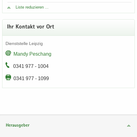
Liste re­du­zie­ren ...
Ihr Kon­takt vor Ort
Dienst­stel­le Leip­zig
Mandy Peschang
0341 977 - 1004
0341 977 - 1099
Herausgeber