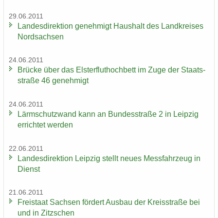
29.06.2011
Lan­des­di­rek­ti­on ge­neh­migt Haus­halt des Land­krei­ses
Nord­sach­sen
24.06.2011
Brü­cke über das Els­ter­flut­hoch­bett im Zuge der Staats­
stra­ße 46 ge­neh­migt
24.06.2011
Lärm­schutz­wand kann an Bun­des­stra­ße 2 in Leip­zig
er­rich­tet wer­den
22.06.2011
Lan­des­di­rek­ti­on Leip­zig stellt neues Mess­fahr­zeug in
Dienst
21.06.2011
Frei­staat Sach­sen för­dert Aus­bau der Kreis­stra­ße bei
und in Zitz­schen