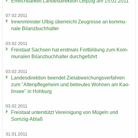
Er­reich­bar­keit Lan­des­di­rek­ti­on Leip­zig am 15.02.2011
07.02.2011
In­nen­mi­nis­ter Ulbig über­reicht Zeug­nis­se an kom­mu­
na­le Bi­lanz­buch­hal­ter
03.02.2011
Frei­staat Sach­sen hat erst­mals Fort­bil­dung zum Kom­
mu­na­len Bi­lanz­buch­hal­ter durch­ge­führt
03.02.2011
Lan­des­di­rek­ti­on be­en­det Ziel­ab­wei­chungs­ver­fah­ren
zum "Al­ten­pfle­ge­heim und be­treu­tes Woh­nen am Kao­
lin­see" in Hoh­burg
03.02.2011
Frei­staat un­ter­stützt Ver­ei­ni­gung von Mü­geln und
Sornzig-​Ablaß
31.01.2011