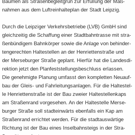
Bäu­men als Stra­ßen­be­gleit­grün zur Er­fül­lung der Maß­
nah­men aus dem Luft­rein­hal­te­plan der Stadt Leip­zig.
Durch die Leip­zi­ger Ver­kehrs­be­trie­be (LVB) GmbH sind
gleich­zei­tig die Schaf­fung einer Stadt­bahn­tras­se mit stra­
ßen­bün­di­gem Bahn­kör­per sowie die An­la­ge von be­hin­der­
ten­ge­rech­ten Hal­te­stel­len an der Hen­ri­et­ten­stra­ße und
der Mer­se­bur­ger Stra­ße ge­plant. Hier­für hat die Lan­des­di­
rek­ti­on jetzt den Plan­fest­stel­lungs­be­schluss er­las­sen.
Die ge­neh­mig­te Pla­nung um­fasst den kom­plet­ten Neu­auf­
bau der Gleis-​ und Fahr­lei­tungs­an­la­gen. Für die Hal­te­stel­
le Hen­ri­et­ten­stra­ße ist der Bau zwei­er Hal­te­stel­len­kaps
am Stra­ßen­rand vor­ge­se­hen. An der Hal­te­stel­le Mer­se­
bur­ger Stra­ße soll stadt­ein­wärts eben­falls ein Kap am
Stra­ßen­rand er­rich­tet wer­den. Für die stadt­aus­wär­ti­ge
Rich­tung ist der Bau eines In­sel­bahn­steigs in der Stra­