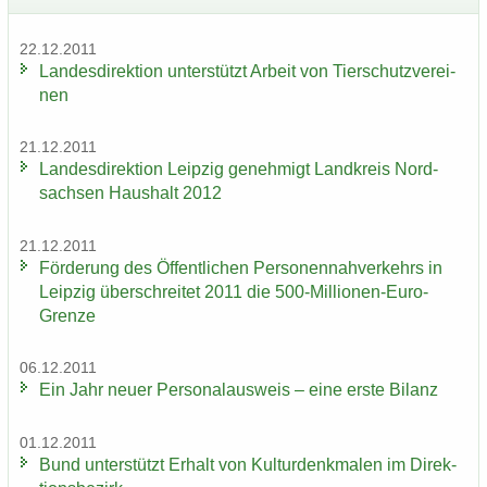
22.12.2011
Lan­des­di­rek­ti­on un­ter­stützt Ar­beit von Tier­schutz­ver­ei­
nen
21.12.2011
Lan­des­di­rek­ti­on Leip­zig ge­neh­migt Land­kreis Nord­
sach­sen Haus­halt 2012
21.12.2011
För­de­rung des Öf­fent­li­chen Per­so­nen­nah­ver­kehrs in
Leip­zig über­schrei­tet 2011 die 500-​Millionen-Euro-
Grenze
06.12.2011
Ein Jahr neuer Per­so­nal­aus­weis – eine erste Bi­lanz
01.12.2011
Bund un­ter­stützt Er­halt von Kul­tur­denk­ma­len im Di­rek­