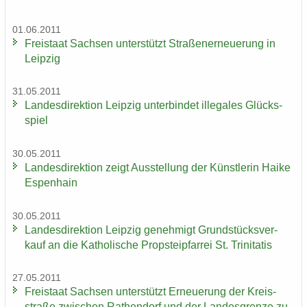
01.06.2011
Frei­staat Sach­sen un­ter­stützt Stra­ßen­er­neue­rung in
Leip­zig
31.05.2011
Lan­des­di­rek­ti­on Leip­zig un­ter­bin­det il­le­ga­les Glücks­
spiel
30.05.2011
Lan­des­di­rek­ti­on zeigt Aus­stel­lung der Künst­le­rin Haike
Es­pen­hain
30.05.2011
Lan­des­di­rek­ti­on Leip­zig ge­neh­migt Grund­stücks­ver­
kauf an die Ka­tho­li­sche Propstei­pfar­rei St. Tri­ni­ta­tis
27.05.2011
Frei­staat Sach­sen un­ter­stützt Er­neue­rung der Kreis­
stra­ße zwi­schen Ra­then­dorf und der Lan­des­gren­ze zu