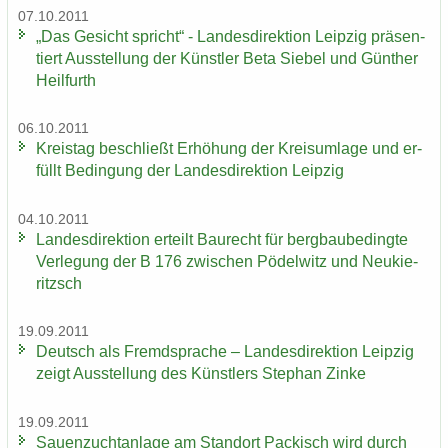
07.10.2011
„Das Ge­sicht spricht“ - Lan­des­di­rek­ti­on Leip­zig prä­sen­
tiert Aus­stel­lung der Künst­ler Beta Sie­bel und Gün­ther
Heil­furth
06.10.2011
Kreis­tag be­schließt Er­hö­hung der Kreis­um­la­ge und er­
füllt Be­din­gung der Lan­des­di­rek­ti­on Leip­zig
04.10.2011
Lan­des­di­rek­ti­on er­teilt Bau­recht für berg­bau­be­ding­te
Ver­le­gung der B 176 zwi­schen Pö­del­witz und Neu­kie­
ritzsch
19.09.2011
Deutsch als Fremd­spra­che – Lan­des­di­rek­ti­on Leip­zig
zeigt Aus­stel­lung des Künst­lers Ste­phan Zinke
19.09.2011
Sauen­zucht­an­la­ge am Stand­ort Pa­ckisch wird durch