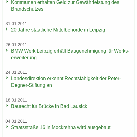
Kom­mu­nen er­hal­ten Geld zur Ge­währ­leis­tung des
Brand­schut­zes
31.01.2011
20 Jahre staat­li­che Mit­tel­be­hör­de in Leip­zig
26.01.2011
BMW Werk Leip­zig er­hält Bau­ge­neh­mi­gung für Werks­
er­wei­te­rung
24.01.2011
Lan­des­di­rek­ti­on er­kennt Rechts­fä­hig­keit der Peter-​
Degner-Stiftung an
18.01.2011
Bau­recht für Brü­cke in Bad Lau­sick
04.01.2011
Staats­stra­ße 16 in Mock­reh­na wird aus­ge­baut