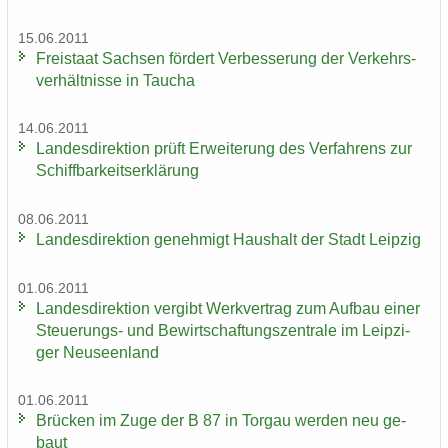
15.06.2011
Frei­staat Sach­sen för­dert Ver­bes­se­rung der Ver­kehrs­
ver­hält­nis­se in Tau­cha
14.06.2011
Lan­des­di­rek­ti­on prüft Er­wei­te­rung des Ver­fah­rens zur
Schiff­bar­keits­er­klä­rung
08.06.2011
Lan­des­di­rek­ti­on ge­neh­migt Haus­halt der Stadt Leip­zig
01.06.2011
Lan­des­di­rek­ti­on ver­gibt Werk­ver­trag zum Auf­bau einer
Steuerungs-​ und Be­wirt­schaf­tungs­zen­tra­le im Leip­zi­
ger Neu­seen­land
01.06.2011
Brü­cken im Zuge der B 87 in Tor­gau wer­den neu ge­
baut