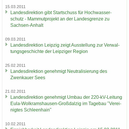
15.03.2011
Lan­des­di­rek­ti­on gibt Start­schuss für Hoch­was­ser­
schutz - Mam­mut­pro­jekt an der Lan­des­gren­ze zu
Sachsen-​Anhalt
09.03.2011
Lan­des­di­rek­ti­on Leip­zig zeigt Aus­stel­lung zur Ver­wal­
tungs­ge­schich­te der Leip­zi­ger Re­gi­on
25.02.2011
Lan­des­di­rek­ti­on ge­neh­migt Neu­tra­li­sie­rung des
Zwenkau­er Sees
21.02.2011
Lan­des­di­rek­ti­on ge­neh­migt Umbau der 220-​kV-Leitung
Eula-​Wolkramshausen-Großdalzig im Ta­ge­bau "Ver­ei­
nig­tes Schleen­hain"
10.02.2011