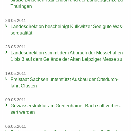
Thü­rin­gen
26.05.2011
Lan­des­di­rek­ti­on be­schei­nigt Kulk­wit­zer See gute Was­
ser­qua­li­tät
23.05.2011
Lan­des­di­rek­ti­on stimmt dem Ab­bruch der Mes­se­hal­len
1 bis 3 auf dem Ge­län­de der Alten Leip­zi­ger Messe zu
19.05.2011
Frei­staat Sach­sen un­ter­stützt Aus­bau der Orts­durch­
fahrt Glas­ten
09.05.2011
Ge­wäs­ser­struk­tur am Grei­fen­hai­ner Bach soll ver­bes­
sert wer­den
06.05.2011