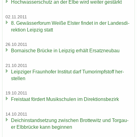
Hoch­was­ser­schutz an der Elbe wird wei­ter ge­stärkt
02.11.2011
8. Ge­wäs­ser­fo­rum Weiße Els­ter fin­det in der Lan­des­di­
rek­ti­on Leip­zig statt
26.10.2011
Bor­na­i­sche Brü­cke in Leip­zig er­hält Er­satz­neu­bau
21.10.2011
Leip­zi­ger Fraun­ho­fer In­sti­tut darf Tu­mor­impf­stoff her­
stel­len
19.10.2011
Frei­staat för­dert Mu­sik­schu­len im Di­rek­ti­ons­be­zirk
14.10.2011
Deich­in­stand­set­zung zwi­schen Brot­te­witz und Tor­gau­
er Elb­brü­cke kann be­gin­nen