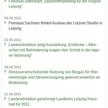
Frei­staat un­ter­stützt „Stand­ort­mar­ke­ting für die Re­gi­on
Leip­zig“
03.05.2011
Frei­staat Sach­sen för­dert Aus­bau der Lütz­ner Stra­ße in
Leip­zig
02.05.2011
Lan­des­di­rek­ti­on zeigt Aus­stel­lung „Ein­bli­cke – Men­
schen mit Be­hin­de­rung wagen den Schritt in die ei­ge­
ne Woh­nung“
28.04.2011
Res­sour­cen­scho­nen­de Nut­zung von Bio­gas für Wär­
me­en­er­gie und Strom­erzeu­gung ge­winnt wei­ter­hin an
Be­deu­tung
21.04.2011
Lan­des­di­rek­ti­on ge­neh­migt Land­kreis Leip­zig Haus­
halt für 2011