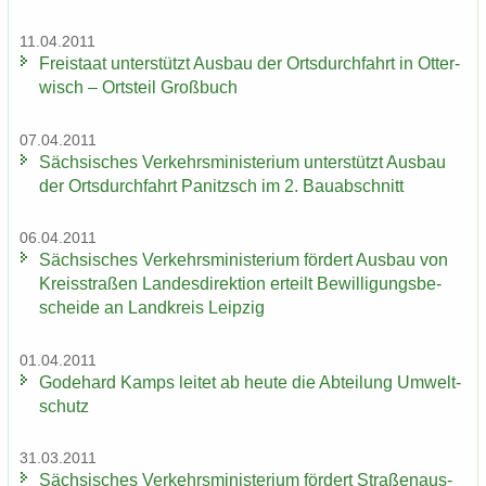
11.04.2011
Frei­staat un­ter­stützt Aus­bau der Orts­durch­fahrt in Ot­ter­
wisch – Orts­teil Groß­buch
07.04.2011
Säch­si­sches Ver­kehrs­mi­nis­te­ri­um un­ter­stützt Aus­bau
der Orts­durch­fahrt Pa­nitzsch im 2. Bau­ab­schnitt
06.04.2011
Säch­si­sches Ver­kehrs­mi­nis­te­ri­um för­dert Aus­bau von
Kreis­stra­ßen Lan­des­di­rek­ti­on er­teilt Be­wil­li­gungs­be­
schei­de an Land­kreis Leip­zig
01.04.2011
Go­de­hard Kamps lei­tet ab heute die Ab­tei­lung Um­welt­
schutz
31.03.2011
Säch­si­sches Ver­kehrs­mi­nis­te­ri­um för­dert Stra­ßen­aus­