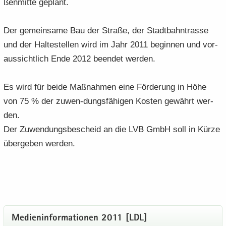
ßen­mit­te ge­plant.
Der ge­mein­sa­me Bau der Stra­ße, der Stadt­bahn­tras­se
und der Hal­te­stel­len wird im Jahr 2011 be­gin­nen und vor­
aus­sicht­lich Ende 2012 be­en­det wer­den.
Es wird für beide Maß­nah­men eine För­de­rung in Höhe
von 75 % der zuwen-​dungsfähigen Kos­ten ge­währt wer­
den.
Der Zu­wen­dungs­be­scheid an die LVB GmbH soll in Kürze
über­ge­ben wer­den.
Me­di­en­in­for­ma­tio­nen 2011 [LDL]