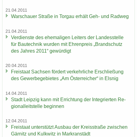
21.04.2011
War­schau­er Stra­ße in Tor­gau er­hält Geh- und Rad­weg
21.04.2011
Ver­diens­te des ehe­ma­li­gen Lei­ters der Lan­des­stel­le
für Bau­tech­nik wur­den mit Eh­ren­preis „Brand­schutz
des Jah­res 2011“ ge­wür­digt
20.04.2011
Frei­staat Sach­sen för­dert ver­kehr­li­che Er­schlie­ßung
des Ge­wer­be­ge­bie­tes „Am Ös­ter­rei­cher“ in Els­nig
14.04.2011
Stadt Leip­zig kann mit Er­rich­tung der In­te­grier­ten Re­
gio­nal­leit­stel­le be­gin­nen
12.04.2011
Frei­staat un­ter­stützt Aus­bau der Kreis­stra­ße zwi­schen
Gär­nitz und Kulk­witz in Markran­städt