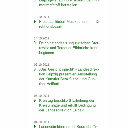
Leip­zi­ger Fraun­ho­fer In­sti­tut darf Tu­
mor­impf­stoff her­stel­len
19.10.2011
Frei­staat för­dert Mu­sik­schu­len im Di­
rek­ti­ons­be­zirk
14.10.2011
Deich­in­stand­set­zung zwi­schen Brot­
te­witz und Tor­gau­er Elb­brü­cke kann
be­gin­nen
07.10.2011
„Das Ge­sicht spricht“ - Lan­des­di­rek­
ti­on Leip­zig prä­sen­tiert Aus­stel­lung
der Künst­ler Beta Sie­bel und Gün­
ther Heil­furth
06.10.2011
Kreis­tag be­schließt Er­hö­hung der
Kreis­um­la­ge und er­füllt Be­din­gung
der Lan­des­di­rek­ti­on Leip­zig
04.10.2011
Lan­des­di­rek­ti­on er­teilt Bau­recht für