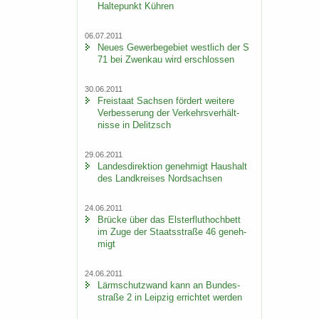
Hal­te­punkt Küh­ren
06.07.2011
Neues Ge­wer­be­ge­biet west­lich der S
71 bei Zwenkau wird er­schlos­sen
30.06.2011
Frei­staat Sach­sen för­dert wei­te­re
Ver­bes­se­rung der Ver­kehrs­ver­hält­
nis­se in De­litzsch
29.06.2011
Lan­des­di­rek­ti­on ge­neh­migt Haus­halt
des Land­krei­ses Nord­sach­sen
24.06.2011
Brü­cke über das Els­ter­flut­hoch­bett
im Zuge der Staats­stra­ße 46 ge­neh­
migt
24.06.2011
Lärm­schutz­wand kann an Bun­des­
stra­ße 2 in Leip­zig er­rich­tet wer­den