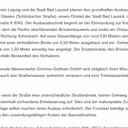
reis Leip­zig und die Stadt Bad Lau­sick pla­nen den grund­haf­ten Aus­bau
t Glas­ten (Schön­ba­cher Stra­ße), einem Orts­teil der Stadt Bad Lau­sick,
tra­ße K 8341. Der Aus­bau­ab­schnitt be­ginnt an der Ein­mün­dung zur Krei
 dem die Par­the über­füh­ren­den Brü­cken­bau­werk und endet am Orts­a
n Rich­tung Schön­bach. Auf einer Ge­samt­län­ge von rund 530 Me­tern wir
mit einer ein­heit­li­chen Brei­te von 5,50 Meter aus­ge­baut und ein Geh­
te von 1,50 Meter ein­sei­tig neu an­ge­legt. Der Er­satz­neu­bau des Brü­ck
n­falls Be­stand­teil des Vor­ha­bens.
­na­le Was­ser­wer­ke Grim­ma–Geit­hain GmbH wird zeit­gleich ihren Misc
 auch das Stra­ßen­was­ser auf­nimmt, er­neu­ern und eine Trink­was­ser­lei­t
weist die Stra­ße eine un­ter­schied­li­che Stra­ßen­brei­te, kei­nen Geh­we
­cken­haft vor­han­de­ne Ent­wäs­se­rung auf. Dies und der in­ak­zep­ta­ble Z
­la­ge selbst ma­chen einen Aus­bau er­for­der­lich. Der Frei­staat be­tei­ligt 
n den zu­wen­dungs­fä­hi­gen Kos­ten der Bau­maß­nah­me.