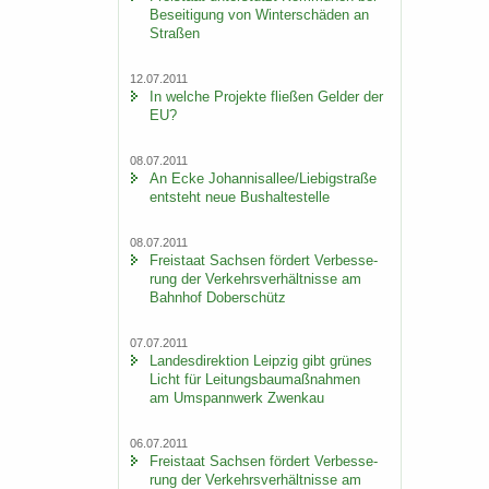
Be­sei­ti­gung von Win­ter­schä­den an
Stra­ßen
12.07.2011
In wel­che Pro­jek­te flie­ßen Gel­der der
EU?
08.07.2011
An Ecke Jo­han­ni­s­al­lee/Lie­big­stra­ße
ent­steht neue Bus­hal­te­stel­le
08.07.2011
Frei­staat Sach­sen för­dert Ver­bes­se­
rung der Ver­kehrs­ver­hält­nis­se am
Bahn­hof Do­ber­schütz
07.07.2011
Lan­des­di­rek­ti­on Leip­zig gibt grü­nes
Licht für Lei­tungs­bau­maß­nah­men
am Um­spann­werk Zwenkau
06.07.2011
Frei­staat Sach­sen för­dert Ver­bes­se­
rung der Ver­kehrs­ver­hält­nis­se am