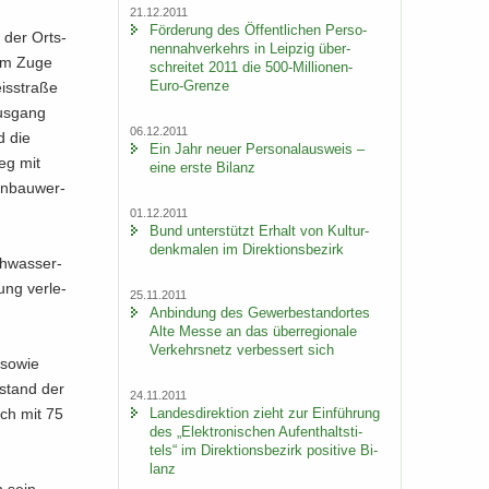
21.12.2011
För­de­rung des Öf­fent­li­chen Per­so­
 der Orts­
nen­nah­ver­kehrs in Leip­zig über­
 im Zuge
schrei­tet 2011 die 500-​Millionen-
Euro-Grenze
s­stra­ße
us­gang
06.12.2011
d die
Ein Jahr neuer Per­so­nal­aus­weis –
weg mit
eine erste Bi­lanz
en­bau­wer­
01.12.2011
Bund un­ter­stützt Er­halt von Kul­tur­
denk­ma­len im Di­rek­ti­ons­be­zirk
h­was­ser­
ung ver­le­
25.11.2011
An­bin­dung des Ge­wer­be­stand­or­tes
Alte Messe an das über­re­gio­na­le
Ver­kehrs­netz ver­bes­sert sich
g sowie
u­stand der
24.11.2011
Lan­des­di­rek­ti­on zieht zur Ein­füh­rung
sich mit 75
des „Elek­tro­ni­schen Auf­ent­halts­ti­
tels“ im Di­rek­ti­ons­be­zirk po­si­ti­ve Bi­
lanz