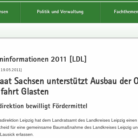
hsen
Politik und Verwaltung
Fachthemen
n­in­for­ma­tio­nen 2011 [LDL]
 19.05.2011]
taat Sach­sen un­ter­stützt Aus­bau der 
­fahrt Glas­ten
i­rek­ti­on be­wil­ligt För­der­mit­tel
­di­rek­ti­on Leip­zig hat dem Land­rats­amt des Land­krei­ses Leip­zig eine
cheid für eine ge­mein­sa­me Bau­maß­nah­me des Land­krei­ses Leip­zig u
au­sick er­las­sen.