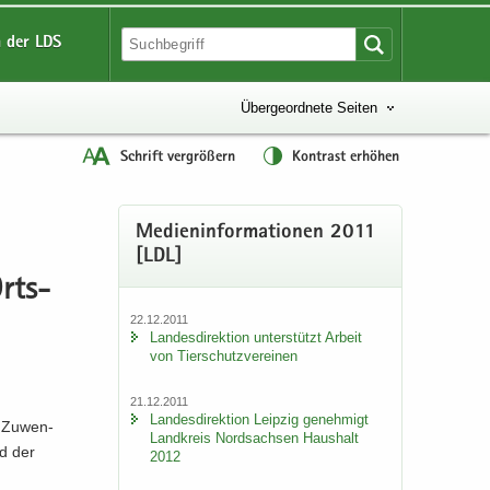
 der LDS
Übergeordnete Seiten
Schrift vergrößern
Kontrast erhöhen
Me­di­en­in­for­ma­tio­nen 2011
[LDL]
Orts­
22.12.2011
Lan­des­di­rek­ti­on un­ter­stützt Ar­beit
von Tier­schutz­ver­ei­nen
21.12.2011
Lan­des­di­rek­ti­on Leip­zig ge­neh­migt
n Zu­wen­
Land­kreis Nord­sach­sen Haus­halt
nd der
2012