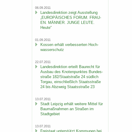
06.09.2011
Lan­des­di­rek­ti­on zeigt Aus­stel­lung
„EU­RO­PÄI­SCHES FORUM. FRAU­
EN. MÄN­NER. JUNGE LEUTE.
Heute“
01.09.2011
Kos­sen er­hält ver­bes­ser­ten Hoch­
was­ser­schutz
22.07.2011
Lan­des­di­rek­ti­on er­teilt Bau­recht für
Aus­bau des Kno­ten­punk­tes Bun­des­
stra­ße 182/Staat­stra­ße 24 süd­lich
Tor­gau, ein­schließ­lich Staats­stra­ße
24 bis Ab­zweig Staats­stra­ße 23
13.07.2011
Stadt Leip­zig er­hält wei­te­re Mit­tel für
Bau­maß­nah­men an Stra­ßen im
Stadt­ge­biet
13.07.2011
Frei­staat un­ter­stützt Kom­mu­nen bei