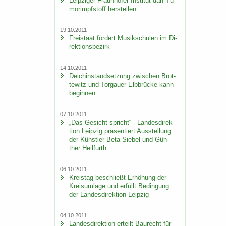
Leip­zi­ger Fraun­ho­fer In­sti­tut darf Tu­
mor­impf­stoff her­stel­len
19.10.2011
Frei­staat för­dert Mu­sik­schu­len im Di­
rek­ti­ons­be­zirk
14.10.2011
Deich­in­stand­set­zung zwi­schen Brot­
te­witz und Tor­gau­er Elb­brü­cke kann
be­gin­nen
07.10.2011
„Das Ge­sicht spricht“ - Lan­des­di­rek­
ti­on Leip­zig prä­sen­tiert Aus­stel­lung
der Künst­ler Beta Sie­bel und Gün­
ther Heil­furth
06.10.2011
Kreis­tag be­schließt Er­hö­hung der
Kreis­um­la­ge und er­füllt Be­din­gung
der Lan­des­di­rek­ti­on Leip­zig
04.10.2011
Lan­des­di­rek­ti­on er­teilt Bau­recht für