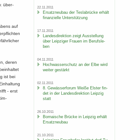
w. über­
22.11.2011
Er­satz­neu­bau der Tes­la­b­rü­cke er­hält
fi­nan­zi­el­le Un­ter­stüt­zung
a­bens auf
17.11.2011
­pflich­ten
Lan­des­di­rek­ti­on zeigt Aus­stel­lung
ähr­li­cher
über Leip­zi­ger Frau­en im Be­rufs­le­
ben
04.11.2011
den, deren
Hoch­was­ser­schutz an der Elbe wird
e­inhal­tet
wei­ter ge­stärkt
g ist bei
02.11.2011
Ein­hal­tung
8. Ge­wäs­ser­fo­rum Weiße Els­ter fin­
ifft - erst
det in der Lan­des­di­rek­ti­on Leip­zig
tim­
statt
26.10.2011
Bor­na­i­sche Brü­cke in Leip­zig er­hält
Er­satz­neu­bau
21.10.2011