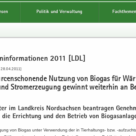
hsen
Politik und Verwaltung
Fachthemen
n­in­for­ma­tio­nen 2011 [LDL]
 28.04.2011]
ur­cen­scho­nen­de Nut­zung von Bio­gas für Wär
 und Strom­erzeu­gung ge­winnt wei­ter­hin an B
l­ter im Land­kreis Nord­sach­sen be­an­tra­gen Ge­neh­
 die Er­rich­tung und den Be­trieb von Bio­gas­an­la­g
­gung von Bio­gas unter Ver­wen­dung der in Tierhaltungs-​ bzw. -​aufzuch