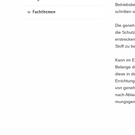
Be­triebs­b
schrit­ten 
Fachthemen
Die ge­neh­
die Schutz
er­stre­cke
Stoff zu be
Kann im Er­
Be­lan­ge d
diese in de
Er­rich­tun
von ge­neh­
nach Ab­lau
mungs­ge­mä