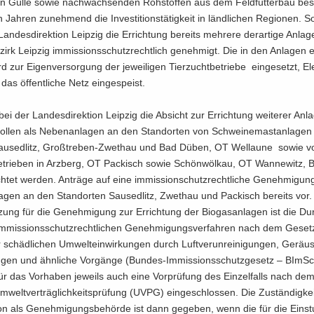
den Gülle sowie nach­wach­sen­den Roh­stof­fen aus dem Feld­fut­ter­bau be­
 Jah­ren zu­neh­mend die In­ves­ti­ti­ons­tä­tig­keit in länd­li­chen Re­gio­nen. 
n­des­di­rek­ti­on Leip­zig die Er­rich­tung be­reits meh­re­re der­ar­ti­ge An­la­
e­zirk Leip­zig im­mis­si­ons­schutz­recht­lich ge­neh­migt. Die in den An­la­gen 
zur Ei­gen­ver­sor­gung der je­wei­li­gen Tier­zucht­be­trie­be ein­ge­setzt, Ele
das öf­fent­li­che Netz ein­ge­speist.
t bei der Lan­des­di­rek­ti­on Leip­zig die Ab­sicht zur Er­rich­tung wei­te­rer An­
ol­len als Ne­ben­an­la­gen an den Stand­or­ten von Schwei­ne­mast­an­la­gen
au­sed­litz, Großtreben-​Zwethau und Bad Düben, OT Wel­lau­ne sowie vo
e­trie­ben in Arz­berg, OT Pa­ckisch sowie Schön­wöl­kau, OT Wan­ne­witz, B
ch­tet wer­den. An­trä­ge auf eine im­mis­si­on­schutz­recht­li­che Ge­neh­mi­gun
la­gen an den Stand­or­ten Sau­sed­litz, Zwet­hau und Pa­ckisch be­reits vor.
­zung für die Ge­neh­mi­gung zur Er­rich­tung der Bio­gas­an­la­gen ist die Du
­mis­si­ons­schutz­recht­li­chen Ge­neh­mi­gungs­ver­fah­ren nach dem Ge­se
schäd­li­chen Um­welt­ein­wir­kun­gen durch Luft­ver­un­rei­ni­gun­gen, Ge­räu­
un­gen und ähn­li­che Vor­gän­ge (Bundes-​Immissionsschutzgesetz – BImS
ür das Vor­ha­ben je­weils auch eine Vor­prü­fung des Ein­zel­falls nach de
­welt­ver­träg­lich­keits­prü­fung (UVPG) ein­ge­schlos­sen. Die Zu­stän­dig­k
ti­on als Ge­neh­mi­gungs­be­hör­de ist dann ge­ge­ben, wenn die für die Ein­st