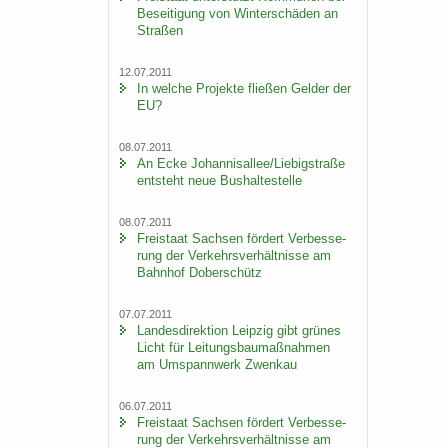
Be­sei­ti­gung von Win­ter­schä­den an
Stra­ßen
12.07.2011
In wel­che Pro­jek­te flie­ßen Gel­der der
EU?
08.07.2011
An Ecke Jo­han­ni­s­al­lee/Lie­big­stra­ße
ent­steht neue Bus­hal­te­stel­le
08.07.2011
Frei­staat Sach­sen för­dert Ver­bes­se­
rung der Ver­kehrs­ver­hält­nis­se am
Bahn­hof Do­ber­schütz
07.07.2011
Lan­des­di­rek­ti­on Leip­zig gibt grü­nes
Licht für Lei­tungs­bau­maß­nah­men
am Um­spann­werk Zwenkau
06.07.2011
Frei­staat Sach­sen för­dert Ver­bes­se­
rung der Ver­kehrs­ver­hält­nis­se am