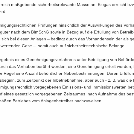
e­reich maß­ge­ben­de si­cher­heits­re­le­van­te Masse an Bio­gas er­reicht bz
wird.
mi­gungs­recht­li­chen Prü­fun­gen hin­sicht­lich der Aus­wir­kun­gen des Vor­h
­gü­ter nach dem BImSchG sowie in Bezug auf die Er­fül­lung von Be­trei­ber
n sich bei die­sen An­la­gen – be­dingt durch das Vor­han­den­sein der als ge­f
­wer­ten­den Gase – somit auch auf si­cher­heits­tech­ni­sche Be­lan­ge.
geb­nis eines Ge­neh­mi­gungs­ver­fah­rens unter Be­tei­li­gung von Be­hör­
urch das Vor­ha­ben be­rührt wer­den, eine Ge­neh­mi­gung er­teilt wer­den, b
r Regel eine An­zahl be­hörd­li­cher Ne­ben­be­stim­mun­gen. Deren Er­fül­lun
gs­be­ginn, zum Zeit­punkt der In­be­trieb­nah­me, aber auch - z. B. was die 
mi­gungs­recht­lich vor­ge­ge­be­nen Emissions-​ und Im­mis­si­ons­wer­ten be­tr
f eines ge­setz­lich vor­ge­ge­be­nen Zeit­rau­mes nach Auf­nah­me des be­s
­ßen Be­trie­bes vom An­la­gen­be­trei­ber nach­zu­wei­sen.