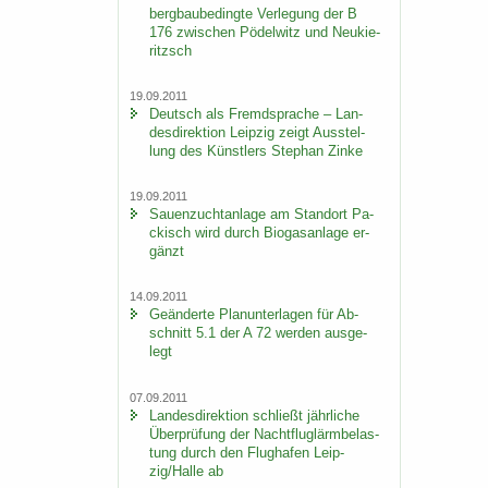
berg­bau­be­ding­te Ver­le­gung der B
176 zwi­schen Pö­del­witz und Neu­kie­
ritzsch
19.09.2011
Deutsch als Fremd­spra­che – Lan­
des­di­rek­ti­on Leip­zig zeigt Aus­stel­
lung des Künst­lers Ste­phan Zinke
19.09.2011
Sauen­zucht­an­la­ge am Stand­ort Pa­
ckisch wird durch Bio­gas­an­la­ge er­
gänzt
14.09.2011
Ge­än­der­te Plan­un­ter­la­gen für Ab­
schnitt 5.1 der A 72 wer­den aus­ge­
legt
07.09.2011
Lan­des­di­rek­ti­on schließt jähr­li­che
Über­prü­fung der Nacht­flug­lärm­be­las­
tung durch den Flug­ha­fen Leip­
zig/Halle ab