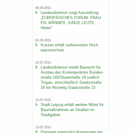
06.09.2011
Lan­des­di­rek­ti­on zeigt Aus­stel­lung
„EU­RO­PÄI­SCHES FORUM. FRAU­
EN. MÄN­NER. JUNGE LEUTE.
Heute“
01.09.2011
Kos­sen er­hält ver­bes­ser­ten Hoch­
was­ser­schutz
22.07.2011
Lan­des­di­rek­ti­on er­teilt Bau­recht für
Aus­bau des Kno­ten­punk­tes Bun­des­
stra­ße 182/Staat­stra­ße 24 süd­lich
Tor­gau, ein­schließ­lich Staats­stra­ße
24 bis Ab­zweig Staats­stra­ße 23
13.07.2011
Stadt Leip­zig er­hält wei­te­re Mit­tel für
Bau­maß­nah­men an Stra­ßen im
Stadt­ge­biet
13.07.2011
Frei­staat un­ter­stützt Kom­mu­nen bei