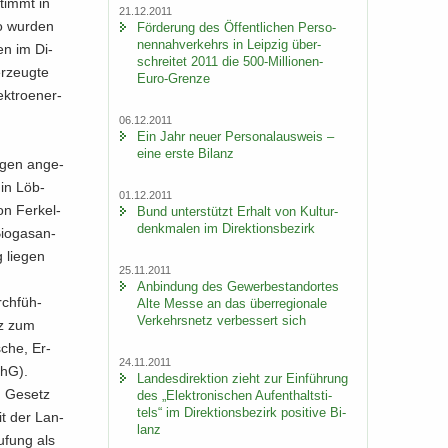
stimmt in
21.12.2011
So wur­den
För­de­rung des Öf­fent­li­chen Per­so­
nen­nah­ver­kehrs in Leip­zig über­
gen im Di­
schrei­tet 2011 die 500-​Millionen-
er­zeug­te
Euro-Grenze
k­tro­en­er­
06.12.2011
Ein Jahr neuer Per­so­nal­aus­weis –
eine erste Bi­lanz
la­gen an­ge­
 in Löb­
01.12.2011
n Fer­kel­
Bund un­ter­stützt Er­halt von Kul­tur­
denk­ma­len im Di­rek­ti­ons­be­zirk
io­gas­an­
g lie­gen
25.11.2011
An­bin­dung des Ge­wer­be­stand­or­tes
rch­füh­
Alte Messe an das über­re­gio­na­le
Ver­kehrs­netz ver­bes­sert sich
tz zum
sche, Er­
24.11.2011
chG).
Lan­des­di­rek­ti­on zieht zur Ein­füh­rung
m Ge­setz
des „Elek­tro­ni­schen Auf­ent­halts­ti­
tels“ im Di­rek­ti­ons­be­zirk po­si­ti­ve Bi­
eit der Lan­
lanz
u­fung als