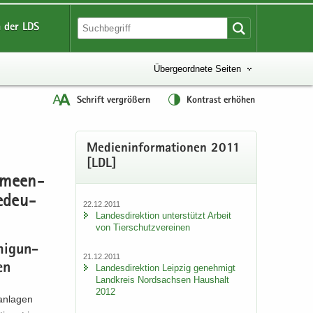
 der LDS
Übergeordnete Seiten
Schrift vergrößern
Kontrast erhöhen
Me­di­en­in­for­ma­tio­nen 2011
[LDL]
­me­en­
e­deu­
22.12.2011
Lan­des­di­rek­ti­on un­ter­stützt Ar­beit
von Tier­schutz­ver­ei­nen
mi­gun­
21.12.2011
en
Lan­des­di­rek­ti­on Leip­zig ge­neh­migt
Land­kreis Nord­sach­sen Haus­halt
2012
tanlagen