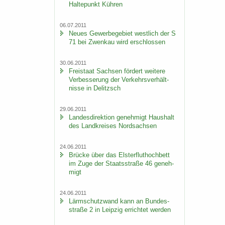
Hal­te­punkt Küh­ren
06.07.2011
Neues Ge­wer­be­ge­biet west­lich der S
71 bei Zwenkau wird er­schlos­sen
30.06.2011
Frei­staat Sach­sen för­dert wei­te­re
Ver­bes­se­rung der Ver­kehrs­ver­hält­
nis­se in De­litzsch
29.06.2011
Lan­des­di­rek­ti­on ge­neh­migt Haus­halt
des Land­krei­ses Nord­sach­sen
24.06.2011
Brü­cke über das Els­ter­flut­hoch­bett
im Zuge der Staats­stra­ße 46 ge­neh­
migt
24.06.2011
Lärm­schutz­wand kann an Bun­des­
stra­ße 2 in Leip­zig er­rich­tet wer­den